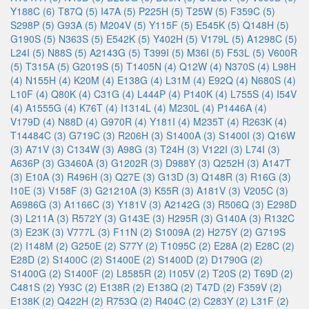
Y188C (6)
T87Q (5)
I47A (5)
P225H (5)
T25W (5)
F359C (5)
S298P (5)
G93A (5)
M204V (5)
Y115F (5)
E545K (5)
Q148H (5)
G190S (5)
N363S (5)
E542K (5)
Y402H (5)
V179L (5)
A1298C (5)
L24I (5)
N88S (5)
A2143G (5)
T399I (5)
M36I (5)
F53L (5)
V600R
(5)
T315A (5)
G2019S (5)
T1405N (4)
Q12W (4)
N370S (4)
L98H
(4)
N155H (4)
K20M (4)
E138G (4)
L31M (4)
E92Q (4)
N680S (4)
L10F (4)
Q80K (4)
C31G (4)
L444P (4)
P140K (4)
L755S (4)
I54V
(4)
A1555G (4)
K76T (4)
I1314L (4)
M230L (4)
P1446A (4)
V179D (4)
N88D (4)
G970R (4)
Y181I (4)
M235T (4)
R263K (4)
T14484C (3)
G719C (3)
R206H (3)
S1400A (3)
S1400I (3)
Q16W
(3)
A71V (3)
C134W (3)
A98G (3)
T24H (3)
V122I (3)
L74I (3)
A636P (3)
G3460A (3)
G1202R (3)
D988Y (3)
Q252H (3)
A147T
(3)
E10A (3)
R496H (3)
Q27E (3)
G13D (3)
Q148R (3)
R16G (3)
I10E (3)
V158F (3)
G21210A (3)
K55R (3)
A181V (3)
V205C (3)
A6986G (3)
A1166C (3)
Y181V (3)
A2142G (3)
R506Q (3)
E298D
(3)
L211A (3)
R572Y (3)
G143E (3)
H295R (3)
G140A (3)
R132C
(3)
E23K (3)
V777L (3)
F11N (2)
S1009A (2)
H275Y (2)
G719S
(2)
I148M (2)
G250E (2)
S77Y (2)
T1095C (2)
E28A (2)
E28C (2)
E28D (2)
S1400C (2)
S1400E (2)
S1400D (2)
D1790G (2)
S1400G (2)
S1400F (2)
L8585R (2)
I105V (2)
T20S (2)
T69D (2)
C481S (2)
Y93C (2)
E138R (2)
E138Q (2)
T47D (2)
F359V (2)
E138K (2)
Q422H (2)
R753Q (2)
R404C (2)
C283Y (2)
L31F (2)