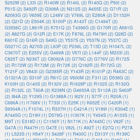
S252W (2)
L33I (2)
R140W (2)
R140L (2)
R140Q (2)
P50I (2)
P51S (2)
S492R (2)
G308A (2)
N312S (2)
A455E (2)
G71R (2)
A2063G (2)
V659E (2)
L248V (2)
V769L (2)
E280A (2)
D1152H
(2)
Q21D (2)
E504K (2)
S100P (2)
A143T (2)
C1494T (2)
G3556C (2)
L861R (2)
K751Q (2)
T4396G (2)
G170R (2)
A581G
(2)
A827G (2)
G12R (2)
E17K (2)
F876L (2)
R479H (2)
Q28D (2)
K601E (2)
G16R (2)
S49G (2)
Y537S (2)
Y537N (2)
Y537C (2)
G5271C (2)
A270S (2)
L63P (2)
P236L (2)
T13D (2)
H1047L (2)
C3670T (2)
E255V (2)
G469A (2)
V57I (2)
L144F (2)
M233I (2)
C825T (2)
N236T (2)
C8092A (2)
G776C (2)
G776V (2)
R172S
(2)
R172W (2)
R172M (2)
R172K (2)
Q192R (2)
R172G (2)
Y121F (2)
V843I (2)
G2385R (2)
Y143R (2)
K101P (2)
R463C (2)
G1321A (2)
S310F (2)
R61C (2)
V600M (2)
F31I (2)
D538G (2)
K103H (2)
G140S (2)
R132V (2)
R1628P (2)
R132S (2)
R132G
(2)
R132L (2)
T60A (2)
K238N (2)
G4655A (2)
S112A (2)
S463P
(2)
I84A (2)
Y129S (1)
G1388A (1)
I62V (1)
S77F (1)
R20A (1)
C686A (1)
I1768V (1)
T733I (1)
E25K (1)
K652E (1)
C420R (1)
S9304A (1)
F1074L (1)
R337H (1)
C421A (1)
V189I (1)
K304E (1)
A7445G (1)
D19H (1)
D579G (1)
I1307K (1)
Y454S (1)
A133S (1)
M9T (1)
E318D (1)
C1156Y (1)
N171K (1)
A7445C (1)
V82F (1)
G47A (1)
R447H (1)
G47E (1)
V82L (1)
A92T (1)
E27Q (1)
P27A
(1)
L523S (1)
H54Y (1)
S428F (1)
R400C (1)
D313Y (1)
R139C