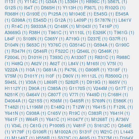
I113T (1)
Y114C (1)
G34A (1)
L536H (1)
R896C (1)
S567L (1)
G12S (1)
I54T (1)
D565H (1)
Y113H (1)
P367L (1)
R102G (1)
R368H (1)
G193E (1)
P125A (1)
M1040E (1)
E545G (1)
E545A
(1)
G398A (1)
E545D (1)
G12A (1)
L409P (1)
S1787N (1)
L841V
(1)
R14C (1)
S9333A (1)
Q148K (1)
M1043I (1)
T416P (1)
A3669G (1)
R38H (1)
T961C (1)
V1110L (1)
E326K (1)
T961G (1)
L84F (1)
S108N (1)
C365Y (1)
A719G (1)
D237E (1)
G37R (1)
D104N (1)
S653C (1)
Y376C (1)
G3514C (1)
G594A (1)
G190C
(1)
R347H (1)
Q546R (1)
F522C (1)
Q546L (1)
Q546K (1)
F2004L (1)
D101H (1)
T393C (1)
A1330T (1)
R831C (1)
R988C
(1)
H48Q (1)
A62V (1)
A62T (1)
L84V (1)
M165I (1)
V75I (1)
V222A (1)
I10A (1)
G681A (1)
P479L (1)
G908R (1)
Y318F (1)
V75M (1)
D101Y (1)
I10F (1)
D90V (1)
H1112L (1)
R3500Q (1)
S945L (1)
V30A (1)
L869R (1)
S282R (1)
D919G (1)
I665V (1)
H1112Y (1)
D90A (1)
C385A (1)
G1170S (1)
V244M (1)
G17T (1)
N251K (1)
G464V (1)
C807T (1)
V77I (1)
Y449D (1)
C168H (1)
D4064A (1)
Q215S (1)
K56M (1)
G465R (1)
S769N (1)
E586K (1)
T1482I (1)
L1196M (1)
E148Q (1)
T12W (1)
Y641S (1)
F129L (1)
Y641N (1)
C938A (1)
C165V (1)
R19C (1)
C383R (1)
Y641H (1)
Y641F (1)
W64R (1)
Y641C (1)
H1047Y (1)
M1268T (1)
A736V
(1)
V34L (1)
C61G (1)
P1009S (1)
V481F (1)
S1612C (1)
Q546E
(1)
V179F (1)
G106R (1)
M1002A (1)
S131F (1)
W21C (1)
L144S
(1)
M1149T (1)
H558R (1)
S373C (1)
A69S (1)
T377M (1)
D164V