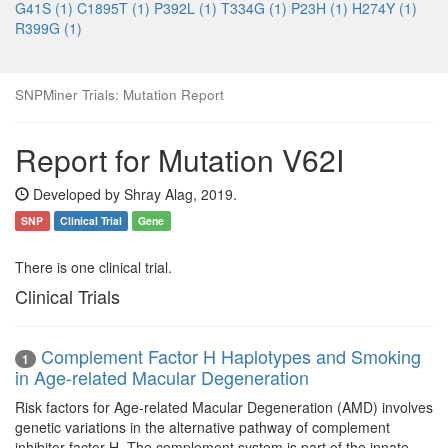
G41S (1)
C1895T (1)
P392L (1)
T334G (1)
P23H (1)
H274Y (1)
R399G (1)
SNPMiner Trials: Mutation Report
Report for Mutation V62I
Developed by Shray Alag, 2019.
SNP
Clinical Trial
Gene
There is one clinical trial.
Clinical Trials
Complement Factor H Haplotypes and Smoking
1
in Age-related Macular Degeneration
Risk factors for Age-related Macular Degeneration (AMD) involves
genetic variations in the alternative pathway of complement
inhibitor factor H. The complement system is part of the innate