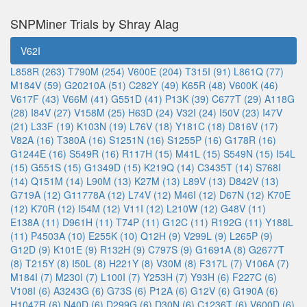
SNPMiner Trials by Shray Alag
V62I
L858R (263)
T790M (254)
V600E (204)
T315I (91)
L861Q (77)
M184V (59)
G20210A (51)
C282Y (49)
K65R (48)
V600K (46)
V617F (43)
V66M (41)
G551D (41)
P13K (39)
C677T (29)
A118G
(28)
I84V (27)
V158M (25)
H63D (24)
V32I (24)
I50V (23)
I47V
(21)
L33F (19)
K103N (19)
L76V (18)
Y181C (18)
D816V (17)
V82A (16)
T380A (16)
S1251N (16)
S1255P (16)
G178R (16)
G1244E (16)
S549R (16)
R117H (15)
M41L (15)
S549N (15)
I54L
(15)
G551S (15)
G1349D (15)
K219Q (14)
C3435T (14)
S768I
(14)
Q151M (14)
L90M (13)
K27M (13)
L89V (13)
D842V (13)
G719A (12)
G11778A (12)
L74V (12)
M46I (12)
D67N (12)
K70E
(12)
K70R (12)
I54M (12)
V11I (12)
L210W (12)
G48V (11)
E138A (11)
D961H (11)
T74P (11)
G12C (11)
R192G (11)
Y188L
(11)
P4503A (10)
E255K (10)
Q12H (9)
V299L (9)
L265P (9)
G12D (9)
K101E (9)
R132H (9)
C797S (9)
G1691A (8)
G2677T
(8)
T215Y (8)
I50L (8)
H221Y (8)
V30M (8)
F317L (7)
V106A (7)
M184I (7)
M230I (7)
L100I (7)
Y253H (7)
Y93H (6)
F227C (6)
V108I (6)
A3243G (6)
G73S (6)
P12A (6)
G12V (6)
G190A (6)
H1047R (6)
N40D (6)
D299G (6)
D30N (6)
C1236T (6)
V600D (6)