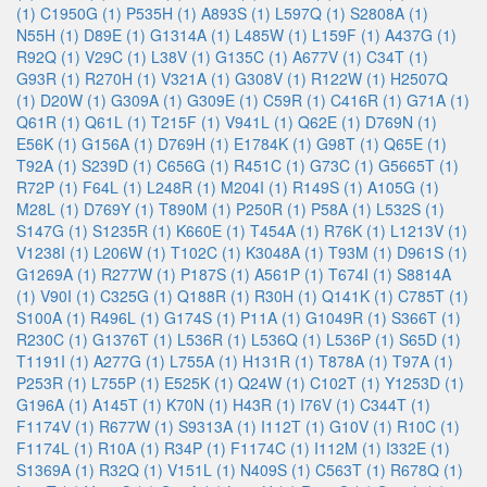
(1)
C1950G (1)
P535H (1)
A893S (1)
L597Q (1)
S2808A (1)
N55H (1)
D89E (1)
G1314A (1)
L485W (1)
L159F (1)
A437G (1)
R92Q (1)
V29C (1)
L38V (1)
G135C (1)
A677V (1)
C34T (1)
G93R (1)
R270H (1)
V321A (1)
G308V (1)
R122W (1)
H2507Q
(1)
D20W (1)
G309A (1)
G309E (1)
C59R (1)
C416R (1)
G71A (1)
Q61R (1)
Q61L (1)
T215F (1)
V941L (1)
Q62E (1)
D769N (1)
E56K (1)
G156A (1)
D769H (1)
E1784K (1)
G98T (1)
Q65E (1)
T92A (1)
S239D (1)
C656G (1)
R451C (1)
G73C (1)
G5665T (1)
R72P (1)
F64L (1)
L248R (1)
M204I (1)
R149S (1)
A105G (1)
M28L (1)
D769Y (1)
T890M (1)
P250R (1)
P58A (1)
L532S (1)
S147G (1)
S1235R (1)
K660E (1)
T454A (1)
R76K (1)
L1213V (1)
V1238I (1)
L206W (1)
T102C (1)
K3048A (1)
T93M (1)
D961S (1)
G1269A (1)
R277W (1)
P187S (1)
A561P (1)
T674I (1)
S8814A
(1)
V90I (1)
C325G (1)
Q188R (1)
R30H (1)
Q141K (1)
C785T (1)
S100A (1)
R496L (1)
G174S (1)
P11A (1)
G1049R (1)
S366T (1)
R230C (1)
G1376T (1)
L536R (1)
L536Q (1)
L536P (1)
S65D (1)
T1191I (1)
A277G (1)
L755A (1)
H131R (1)
T878A (1)
T97A (1)
P253R (1)
L755P (1)
E525K (1)
Q24W (1)
C102T (1)
Y1253D (1)
G196A (1)
A145T (1)
K70N (1)
H43R (1)
I76V (1)
C344T (1)
F1174V (1)
R677W (1)
S9313A (1)
I112T (1)
G10V (1)
R10C (1)
F1174L (1)
R10A (1)
R34P (1)
F1174C (1)
I112M (1)
I332E (1)
S1369A (1)
R32Q (1)
V151L (1)
N409S (1)
C563T (1)
R678Q (1)