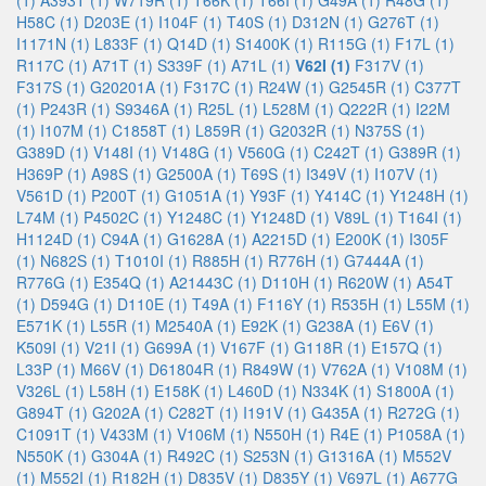
(1)
A393T (1)
W719R (1)
T66K (1)
T66I (1)
G49A (1)
R48G (1)
H58C (1)
D203E (1)
I104F (1)
T40S (1)
D312N (1)
G276T (1)
I1171N (1)
L833F (1)
Q14D (1)
S1400K (1)
R115G (1)
F17L (1)
R117C (1)
A71T (1)
S339F (1)
A71L (1)
V62I (1)
F317V (1)
F317S (1)
G20201A (1)
F317C (1)
R24W (1)
G2545R (1)
C377T
(1)
P243R (1)
S9346A (1)
R25L (1)
L528M (1)
Q222R (1)
I22M
(1)
I107M (1)
C1858T (1)
L859R (1)
G2032R (1)
N375S (1)
G389D (1)
V148I (1)
V148G (1)
V560G (1)
C242T (1)
G389R (1)
H369P (1)
A98S (1)
G2500A (1)
T69S (1)
I349V (1)
I107V (1)
V561D (1)
P200T (1)
G1051A (1)
Y93F (1)
Y414C (1)
Y1248H (1)
L74M (1)
P4502C (1)
Y1248C (1)
Y1248D (1)
V89L (1)
T164I (1)
H1124D (1)
C94A (1)
G1628A (1)
A2215D (1)
E200K (1)
I305F
(1)
N682S (1)
T1010I (1)
R885H (1)
R776H (1)
G7444A (1)
R776G (1)
E354Q (1)
A21443C (1)
D110H (1)
R620W (1)
A54T
(1)
D594G (1)
D110E (1)
T49A (1)
F116Y (1)
R535H (1)
L55M (1)
E571K (1)
L55R (1)
M2540A (1)
E92K (1)
G238A (1)
E6V (1)
K509I (1)
V21I (1)
G699A (1)
V167F (1)
G118R (1)
E157Q (1)
L33P (1)
M66V (1)
D61804R (1)
R849W (1)
V762A (1)
V108M (1)
V326L (1)
L58H (1)
E158K (1)
L460D (1)
N334K (1)
S1800A (1)
G894T (1)
G202A (1)
C282T (1)
I191V (1)
G435A (1)
R272G (1)
C1091T (1)
V433M (1)
V106M (1)
N550H (1)
R4E (1)
P1058A (1)
N550K (1)
G304A (1)
R492C (1)
S253N (1)
G1316A (1)
M552V
(1)
M552I (1)
R182H (1)
D835V (1)
D835Y (1)
V697L (1)
A677G