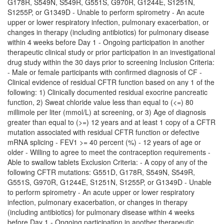
G178R, S549N, S549R, G551S, G970R, G1244E, S1251N,
S1255P, or G1349D - Unable to perform spirometry - An acute
upper or lower respiratory infection, pulmonary exacerbation, or
changes in therapy (including antibiotics) for pulmonary disease
within 4 weeks before Day 1 - Ongoing participation in another
therapeutic clinical study or prior participation in an investigational
drug study within the 30 days prior to screening Inclusion Criteria:
- Male or female participants with confirmed diagnosis of CF -
Clinical evidence of residual CFTR function based on any 1 of the
following: 1) Clinically documented residual exocrine pancreatic
function, 2) Sweat chloride value less than equal to (<=) 80
millimole per liter (mmol/L) at screening, or 3) Age of diagnosis
greater than equal to (>=) 12 years and at least 1 copy of a CFTR
mutation associated with residual CFTR function or defective
mRNA splicing - FEV1 >= 40 percent (%) - 12 years of age or
older - Willing to agree to meet the contraception requirements -
Able to swallow tablets Exclusion Criteria: - A copy of any of the
following CFTR mutations: G551D, G178R, S549N, S549R,
G551S, G970R, G1244E, S1251N, S1255P, or G1349D - Unable
to perform spirometry - An acute upper or lower respiratory
infection, pulmonary exacerbation, or changes in therapy
(including antibiotics) for pulmonary disease within 4 weeks
before Day 1 - Ongoing participation in another therapeutic