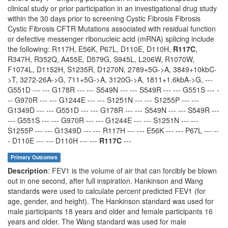
clinical study or prior participation in an investigational drug study
within the 30 days prior to screening Cystic Fibrosis Fibrosis
Cystic Fibrosis CFTR Mutations associated with residual function
or defective messenger ribonucleic acid (mRNA) splicing include
the following: R117H, E56K, P67L, D110E, D110H,
R117C
,
R347H, R352Q, A455E, D579G, S945L, L206W, R1070W,
F1074L, D1152H, S1235R, D1270N, 2789+5G->A, 3849+10kbC-
>T, 3272-26A->G, 711+5G->A, 3120G->A, 1811+1.6kbA->G, ---
G551D --- --- G178R --- --- S549N --- --- S549R --- --- G551S --- -
-- G970R --- --- G1244E --- --- S1251N --- --- S1255P --- ---
G1349D --- --- G551D --- --- G178R --- --- S549N --- --- S549R ---
--- G551S --- --- G970R --- --- G1244E --- --- S1251N --- ---
S1255P --- --- G1349D --- --- R117H --- --- E56K --- --- P67L --- --
- D110E --- --- D110H --- ---
R117C
---
Primary Outcomes
Description
: FEV1 is the volume of air that can forcibly be blown
out in one second, after full inspiration. Hankinson and Wang
standards were used to calculate percent predicted FEV1 (for
age, gender, and height). The Hankinson standard was used for
male participants 18 years and older and female participants 16
years and older. The Wang standard was used for male