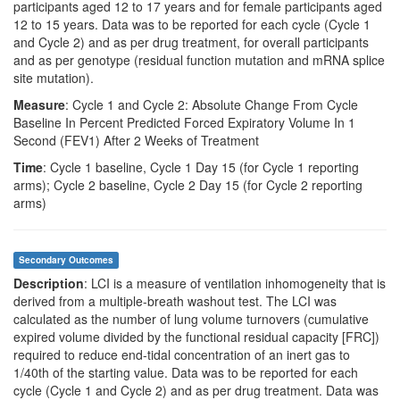
participants aged 12 to 17 years and for female participants aged
12 to 15 years. Data was to be reported for each cycle (Cycle 1
and Cycle 2) and as per drug treatment, for overall participants
and as per genotype (residual function mutation and mRNA splice
site mutation).
Measure
: Cycle 1 and Cycle 2: Absolute Change From Cycle
Baseline In Percent Predicted Forced Expiratory Volume In 1
Second (FEV1) After 2 Weeks of Treatment
Time
: Cycle 1 baseline, Cycle 1 Day 15 (for Cycle 1 reporting
arms); Cycle 2 baseline, Cycle 2 Day 15 (for Cycle 2 reporting
arms)
Secondary Outcomes
Description
: LCI is a measure of ventilation inhomogeneity that is
derived from a multiple-breath washout test. The LCI was
calculated as the number of lung volume turnovers (cumulative
expired volume divided by the functional residual capacity [FRC])
required to reduce end-tidal concentration of an inert gas to
1/40th of the starting value. Data was to be reported for each
cycle (Cycle 1 and Cycle 2) and as per drug treatment. Data was