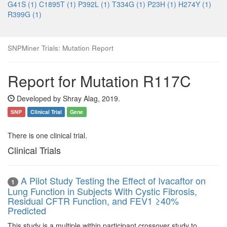
G41S (1)
C1895T (1)
P392L (1)
T334G (1)
P23H (1)
H274Y (1)
R399G (1)
SNPMiner Trials: Mutation Report
Report for Mutation R117C
Developed by Shray Alag, 2019.
SNP
Clinical Trial
Gene
There is one clinical trial.
Clinical Trials
A Pilot Study Testing the Effect of Ivacaftor on
1
Lung Function in Subjects With Cystic Fibrosis,
Residual CFTR Function, and FEV1 ≥40%
Predicted
This study is a multiple within participant crossover study to