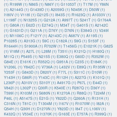
(1)
R199W (1)
N86S (1)
N86Y (1)
G11053T (1)
T17M (1)
Y86N
(1)
A2144G (1)
G1439D (1)
A2059G (1)
N345K (1)
D50W (1)
I180V (1)
V118I (1)
G212S (1)
I843S (1)
R1623Q (1)
A1033V (1)
L1198F (1)
N1325S (1)
G212A (1)
A997T (1)
S241T (1)
G1764A
(1)
G80A (1)
E62D (1)
E274Q (1)
M34T (1)
G401S (1)
A2142C
(1)
G1631D (1)
G211A (1)
D76Y (1)
D76N (1)
E384G (1)
V249I
(1)
M1106C (1)
F121Y (1)
A2143C (1)
A687V (1)
A119S (1)
P1028S (1)
A313G (1)
S9C (1)
C182A (1)
S9G (1)
S153F (1)
R1644H (1)
S1900A (1)
R702W (1)
T1456G (1)
E1021K (1)
G82S
(1)
V18M (1)
A27L (1)
L28M (1)
T351I (1)
K121Q (1)
H180Q (1)
M11Q (1)
P549S (1)
N215S (1)
E380Q (1)
G60D (1)
R352W (1)
G84E (1)
E161K (1)
R352Q (1)
G951A (1)
C23S (1)
E184K (1)
V1206L (1)
Y842C (1)
V736A (1)
L432V (1)
E89Q (1)
R135W (1)
Y253F (1)
G843D (1)
D820Y (1)
F77L (1)
S311C (1)
D10W (1)
Y143H (1)
G86R (1)
Y143C (1)
R112H (1)
A227G (1)
K101Q (1)
L236P (1)
A310V (1)
S310Y (1)
A4917G (1)
P67L (1)
E44D (1)
V842I (1)
L302P (1)
Q30R (1)
K540E (1)
R287Q (1)
D36Y (1)
T599I (1)
K103M (1)
S680N (1)
K1270A (1)
R88Q (1)
T224M (1)
P46L (1)
A5147S (1)
E21G (1)
Y822D (1)
Q260A (1)
R131H (1)
C316N (1)
T81C (1)
T1304M (1)
I167V (1)
R1070W (1)
I82A (1)
Q54H (1)
Q30H (1)
D1270N (1)
Y823D (1)
I84T (1)
L106V (1)
K432Q (1)
V534E (1)
I1370K (1)
G163E (1)
E757A (1)
R399Q (1)