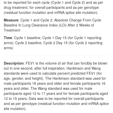
to be reported for each cycle (Cycle 1 and Cycle 2) and as per
drug treatment, for overall participants and as per genotype
(residual function mutation and mRNA splice site mutation).
Measure
: Cycle 1 and Cycle 2: Absolute Change From Cycle
Baseline In Lung Clearance Index (LCI) After 2 Weeks of
Treatment
Time
: Cycle 1 baseline, Cycle 1 Day 15 (for Cycle 1 reporting
arms); Cycle 2 baseline, Cycle 2 Day 15 (for Cycle 2 reporting
arms)
Description
: FEV1 is the volume of air that can forcibly be blown
out in one second, after full inspiration. Hankinson and Wang
standards were used to calculate percent predicted FEV1 (for
age, gender, and height). The Hankinson standard was used for
male participants 18 years and older and female participants 16
years and older. The Wang standard was used for male
participants aged 12 to 17 years and for female participants aged
12 to 15 years. Data was to be reported for overall participants
and as per genotype (residual function mutation and mRNA splice
site mutation).