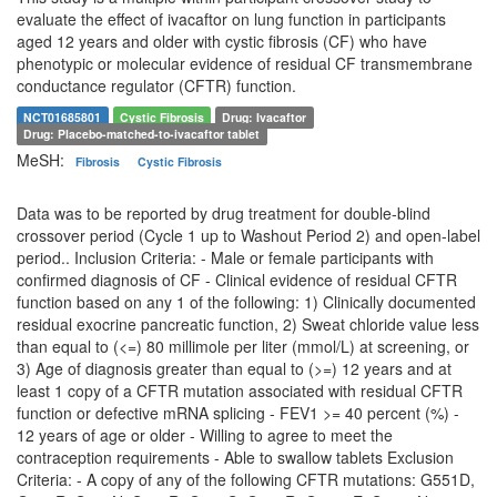
evaluate the effect of ivacaftor on lung function in participants
aged 12 years and older with cystic fibrosis (CF) who have
phenotypic or molecular evidence of residual CF transmembrane
conductance regulator (CFTR) function.
NCT01685801
Cystic Fibrosis
Drug: Ivacaftor
Drug: Placebo-matched-to-ivacaftor tablet
MeSH:
Fibrosis
Cystic Fibrosis
Data was to be reported by drug treatment for double-blind
crossover period (Cycle 1 up to Washout Period 2) and open-label
period.. Inclusion Criteria: - Male or female participants with
confirmed diagnosis of CF - Clinical evidence of residual CFTR
function based on any 1 of the following: 1) Clinically documented
residual exocrine pancreatic function, 2) Sweat chloride value less
than equal to (<=) 80 millimole per liter (mmol/L) at screening, or
3) Age of diagnosis greater than equal to (>=) 12 years and at
least 1 copy of a CFTR mutation associated with residual CFTR
function or defective mRNA splicing - FEV1 >= 40 percent (%) -
12 years of age or older - Willing to agree to meet the
contraception requirements - Able to swallow tablets Exclusion
Criteria: - A copy of any of the following CFTR mutations: G551D,