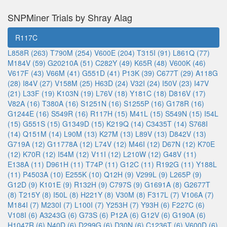
SNPMiner Trials by Shray Alag
R117C
L858R (263)
T790M (254)
V600E (204)
T315I (91)
L861Q (77)
M184V (59)
G20210A (51)
C282Y (49)
K65R (48)
V600K (46)
V617F (43)
V66M (41)
G551D (41)
P13K (39)
C677T (29)
A118G
(28)
I84V (27)
V158M (25)
H63D (24)
V32I (24)
I50V (23)
I47V
(21)
L33F (19)
K103N (19)
L76V (18)
Y181C (18)
D816V (17)
V82A (16)
T380A (16)
S1251N (16)
S1255P (16)
G178R (16)
G1244E (16)
S549R (16)
R117H (15)
M41L (15)
S549N (15)
I54L
(15)
G551S (15)
G1349D (15)
K219Q (14)
C3435T (14)
S768I
(14)
Q151M (14)
L90M (13)
K27M (13)
L89V (13)
D842V (13)
G719A (12)
G11778A (12)
L74V (12)
M46I (12)
D67N (12)
K70E
(12)
K70R (12)
I54M (12)
V11I (12)
L210W (12)
G48V (11)
E138A (11)
D961H (11)
T74P (11)
G12C (11)
R192G (11)
Y188L
(11)
P4503A (10)
E255K (10)
Q12H (9)
V299L (9)
L265P (9)
G12D (9)
K101E (9)
R132H (9)
C797S (9)
G1691A (8)
G2677T
(8)
T215Y (8)
I50L (8)
H221Y (8)
V30M (8)
F317L (7)
V106A (7)
M184I (7)
M230I (7)
L100I (7)
Y253H (7)
Y93H (6)
F227C (6)
V108I (6)
A3243G (6)
G73S (6)
P12A (6)
G12V (6)
G190A (6)
H1047R (6)
N40D (6)
D299G (6)
D30N (6)
C1236T (6)
V600D (6)