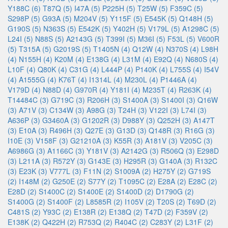
Y188C (6)
T87Q (5)
I47A (5)
P225H (5)
T25W (5)
F359C (5)
S298P (5)
G93A (5)
M204V (5)
Y115F (5)
E545K (5)
Q148H (5)
G190S (5)
N363S (5)
E542K (5)
Y402H (5)
V179L (5)
A1298C (5)
L24I (5)
N88S (5)
A2143G (5)
T399I (5)
M36I (5)
F53L (5)
V600R
(5)
T315A (5)
G2019S (5)
T1405N (4)
Q12W (4)
N370S (4)
L98H
(4)
N155H (4)
K20M (4)
E138G (4)
L31M (4)
E92Q (4)
N680S (4)
L10F (4)
Q80K (4)
C31G (4)
L444P (4)
P140K (4)
L755S (4)
I54V
(4)
A1555G (4)
K76T (4)
I1314L (4)
M230L (4)
P1446A (4)
V179D (4)
N88D (4)
G970R (4)
Y181I (4)
M235T (4)
R263K (4)
T14484C (3)
G719C (3)
R206H (3)
S1400A (3)
S1400I (3)
Q16W
(3)
A71V (3)
C134W (3)
A98G (3)
T24H (3)
V122I (3)
L74I (3)
A636P (3)
G3460A (3)
G1202R (3)
D988Y (3)
Q252H (3)
A147T
(3)
E10A (3)
R496H (3)
Q27E (3)
G13D (3)
Q148R (3)
R16G (3)
I10E (3)
V158F (3)
G21210A (3)
K55R (3)
A181V (3)
V205C (3)
A6986G (3)
A1166C (3)
Y181V (3)
A2142G (3)
R506Q (3)
E298D
(3)
L211A (3)
R572Y (3)
G143E (3)
H295R (3)
G140A (3)
R132C
(3)
E23K (3)
V777L (3)
F11N (2)
S1009A (2)
H275Y (2)
G719S
(2)
I148M (2)
G250E (2)
S77Y (2)
T1095C (2)
E28A (2)
E28C (2)
E28D (2)
S1400C (2)
S1400E (2)
S1400D (2)
D1790G (2)
S1400G (2)
S1400F (2)
L8585R (2)
I105V (2)
T20S (2)
T69D (2)
C481S (2)
Y93C (2)
E138R (2)
E138Q (2)
T47D (2)
F359V (2)
E138K (2)
Q422H (2)
R753Q (2)
R404C (2)
C283Y (2)
L31F (2)