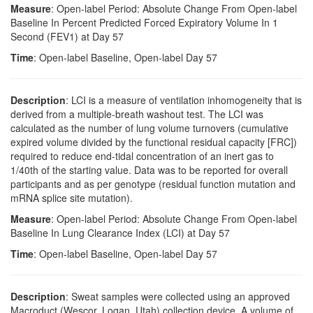
Measure
: Open-label Period: Absolute Change From Open-label
Baseline In Percent Predicted Forced Expiratory Volume In 1
Second (FEV1) at Day 57
Time
: Open-label Baseline, Open-label Day 57
Description
: LCI is a measure of ventilation inhomogeneity that is
derived from a multiple-breath washout test. The LCI was
calculated as the number of lung volume turnovers (cumulative
expired volume divided by the functional residual capacity [FRC])
required to reduce end-tidal concentration of an inert gas to
1/40th of the starting value. Data was to be reported for overall
participants and as per genotype (residual function mutation and
mRNA splice site mutation).
Measure
: Open-label Period: Absolute Change From Open-label
Baseline In Lung Clearance Index (LCI) at Day 57
Time
: Open-label Baseline, Open-label Day 57
Description
: Sweat samples were collected using an approved
Macroduct (Wescor, Logan, Utah) collection device. A volume of