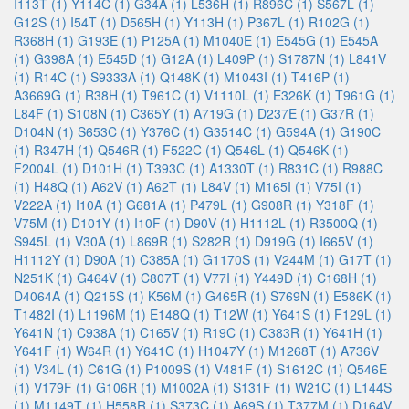
I113T (1)
Y114C (1)
G34A (1)
L536H (1)
R896C (1)
S567L (1)
G12S (1)
I54T (1)
D565H (1)
Y113H (1)
P367L (1)
R102G (1)
R368H (1)
G193E (1)
P125A (1)
M1040E (1)
E545G (1)
E545A
(1)
G398A (1)
E545D (1)
G12A (1)
L409P (1)
S1787N (1)
L841V
(1)
R14C (1)
S9333A (1)
Q148K (1)
M1043I (1)
T416P (1)
A3669G (1)
R38H (1)
T961C (1)
V1110L (1)
E326K (1)
T961G (1)
L84F (1)
S108N (1)
C365Y (1)
A719G (1)
D237E (1)
G37R (1)
D104N (1)
S653C (1)
Y376C (1)
G3514C (1)
G594A (1)
G190C
(1)
R347H (1)
Q546R (1)
F522C (1)
Q546L (1)
Q546K (1)
F2004L (1)
D101H (1)
T393C (1)
A1330T (1)
R831C (1)
R988C
(1)
H48Q (1)
A62V (1)
A62T (1)
L84V (1)
M165I (1)
V75I (1)
V222A (1)
I10A (1)
G681A (1)
P479L (1)
G908R (1)
Y318F (1)
V75M (1)
D101Y (1)
I10F (1)
D90V (1)
H1112L (1)
R3500Q (1)
S945L (1)
V30A (1)
L869R (1)
S282R (1)
D919G (1)
I665V (1)
H1112Y (1)
D90A (1)
C385A (1)
G1170S (1)
V244M (1)
G17T (1)
N251K (1)
G464V (1)
C807T (1)
V77I (1)
Y449D (1)
C168H (1)
D4064A (1)
Q215S (1)
K56M (1)
G465R (1)
S769N (1)
E586K (1)
T1482I (1)
L1196M (1)
E148Q (1)
T12W (1)
Y641S (1)
F129L (1)
Y641N (1)
C938A (1)
C165V (1)
R19C (1)
C383R (1)
Y641H (1)
Y641F (1)
W64R (1)
Y641C (1)
H1047Y (1)
M1268T (1)
A736V
(1)
V34L (1)
C61G (1)
P1009S (1)
V481F (1)
S1612C (1)
Q546E
(1)
V179F (1)
G106R (1)
M1002A (1)
S131F (1)
W21C (1)
L144S
(1)
M1149T (1)
H558R (1)
S373C (1)
A69S (1)
T377M (1)
D164V