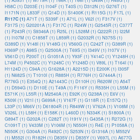
(1)
A393T (1)
W719R (1)
T66K (1)
T66I (1)
G49A (1)
R48G (1)
H58C (1)
D203E (1)
I104F (1)
T40S (1)
D312N (1)
G276T (1)
I1171N (1)
L833F (1)
Q14D (1)
S1400K (1)
R115G (1)
F17L (1)
R117C (1)
A71T (1)
S339F (1)
A71L (1)
V62I (1)
F317V (1)
F317S (1)
G20201A (1)
F317C (1)
R24W (1)
G2545R (1)
C377T
(1)
P243R (1)
S9346A (1)
R25L (1)
L528M (1)
Q222R (1)
I22M
(1)
I107M (1)
C1858T (1)
L859R (1)
G2032R (1)
N375S (1)
G389D (1)
V148I (1)
V148G (1)
V560G (1)
C242T (1)
G389R (1)
H369P (1)
A98S (1)
G2500A (1)
T69S (1)
I349V (1)
I107V (1)
V561D (1)
P200T (1)
G1051A (1)
Y93F (1)
Y414C (1)
Y1248H (1)
L74M (1)
P4502C (1)
Y1248C (1)
Y1248D (1)
V89L (1)
T164I (1)
H1124D (1)
C94A (1)
G1628A (1)
A2215D (1)
E200K (1)
I305F
(1)
N682S (1)
T1010I (1)
R885H (1)
R776H (1)
G7444A (1)
R776G (1)
E354Q (1)
A21443C (1)
D110H (1)
R620W (1)
A54T
(1)
D594G (1)
D110E (1)
T49A (1)
F116Y (1)
R535H (1)
L55M (1)
E571K (1)
L55R (1)
M2540A (1)
E92K (1)
G238A (1)
E6V (1)
K509I (1)
V21I (1)
G699A (1)
V167F (1)
G118R (1)
E157Q (1)
L33P (1)
M66V (1)
D61804R (1)
R849W (1)
V762A (1)
V108M (1)
V326L (1)
L58H (1)
E158K (1)
L460D (1)
N334K (1)
S1800A (1)
G894T (1)
G202A (1)
C282T (1)
I191V (1)
G435A (1)
R272G (1)
C1091T (1)
V433M (1)
V106M (1)
N550H (1)
R4E (1)
P1058A (1)
N550K (1)
G304A (1)
R492C (1)
S253N (1)
G1316A (1)
M552V
(1)
M552I (1)
R182H (1)
D835V (1)
D835Y (1)
V697L (1)
A677G