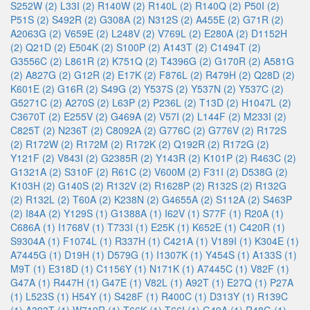
S252W (2)
L33I (2)
R140W (2)
R140L (2)
R140Q (2)
P50I (2)
P51S (2)
S492R (2)
G308A (2)
N312S (2)
A455E (2)
G71R (2)
A2063G (2)
V659E (2)
L248V (2)
V769L (2)
E280A (2)
D1152H
(2)
Q21D (2)
E504K (2)
S100P (2)
A143T (2)
C1494T (2)
G3556C (2)
L861R (2)
K751Q (2)
T4396G (2)
G170R (2)
A581G
(2)
A827G (2)
G12R (2)
E17K (2)
F876L (2)
R479H (2)
Q28D (2)
K601E (2)
G16R (2)
S49G (2)
Y537S (2)
Y537N (2)
Y537C (2)
G5271C (2)
A270S (2)
L63P (2)
P236L (2)
T13D (2)
H1047L (2)
C3670T (2)
E255V (2)
G469A (2)
V57I (2)
L144F (2)
M233I (2)
C825T (2)
N236T (2)
C8092A (2)
G776C (2)
G776V (2)
R172S
(2)
R172W (2)
R172M (2)
R172K (2)
Q192R (2)
R172G (2)
Y121F (2)
V843I (2)
G2385R (2)
Y143R (2)
K101P (2)
R463C (2)
G1321A (2)
S310F (2)
R61C (2)
V600M (2)
F31I (2)
D538G (2)
K103H (2)
G140S (2)
R132V (2)
R1628P (2)
R132S (2)
R132G
(2)
R132L (2)
T60A (2)
K238N (2)
G4655A (2)
S112A (2)
S463P
(2)
I84A (2)
Y129S (1)
G1388A (1)
I62V (1)
S77F (1)
R20A (1)
C686A (1)
I1768V (1)
T733I (1)
E25K (1)
K652E (1)
C420R (1)
S9304A (1)
F1074L (1)
R337H (1)
C421A (1)
V189I (1)
K304E (1)
A7445G (1)
D19H (1)
D579G (1)
I1307K (1)
Y454S (1)
A133S (1)
M9T (1)
E318D (1)
C1156Y (1)
N171K (1)
A7445C (1)
V82F (1)
G47A (1)
R447H (1)
G47E (1)
V82L (1)
A92T (1)
E27Q (1)
P27A
(1)
L523S (1)
H54Y (1)
S428F (1)
R400C (1)
D313Y (1)
R139C