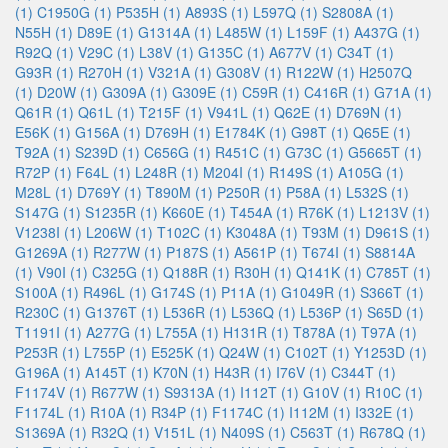
(1)
C1950G (1)
P535H (1)
A893S (1)
L597Q (1)
S2808A (1)
N55H (1)
D89E (1)
G1314A (1)
L485W (1)
L159F (1)
A437G (1)
R92Q (1)
V29C (1)
L38V (1)
G135C (1)
A677V (1)
C34T (1)
G93R (1)
R270H (1)
V321A (1)
G308V (1)
R122W (1)
H2507Q
(1)
D20W (1)
G309A (1)
G309E (1)
C59R (1)
C416R (1)
G71A (1)
Q61R (1)
Q61L (1)
T215F (1)
V941L (1)
Q62E (1)
D769N (1)
E56K (1)
G156A (1)
D769H (1)
E1784K (1)
G98T (1)
Q65E (1)
T92A (1)
S239D (1)
C656G (1)
R451C (1)
G73C (1)
G5665T (1)
R72P (1)
F64L (1)
L248R (1)
M204I (1)
R149S (1)
A105G (1)
M28L (1)
D769Y (1)
T890M (1)
P250R (1)
P58A (1)
L532S (1)
S147G (1)
S1235R (1)
K660E (1)
T454A (1)
R76K (1)
L1213V (1)
V1238I (1)
L206W (1)
T102C (1)
K3048A (1)
T93M (1)
D961S (1)
G1269A (1)
R277W (1)
P187S (1)
A561P (1)
T674I (1)
S8814A
(1)
V90I (1)
C325G (1)
Q188R (1)
R30H (1)
Q141K (1)
C785T (1)
S100A (1)
R496L (1)
G174S (1)
P11A (1)
G1049R (1)
S366T (1)
R230C (1)
G1376T (1)
L536R (1)
L536Q (1)
L536P (1)
S65D (1)
T1191I (1)
A277G (1)
L755A (1)
H131R (1)
T878A (1)
T97A (1)
P253R (1)
L755P (1)
E525K (1)
Q24W (1)
C102T (1)
Y1253D (1)
G196A (1)
A145T (1)
K70N (1)
H43R (1)
I76V (1)
C344T (1)
F1174V (1)
R677W (1)
S9313A (1)
I112T (1)
G10V (1)
R10C (1)
F1174L (1)
R10A (1)
R34P (1)
F1174C (1)
I112M (1)
I332E (1)
S1369A (1)
R32Q (1)
V151L (1)
N409S (1)
C563T (1)
R678Q (1)