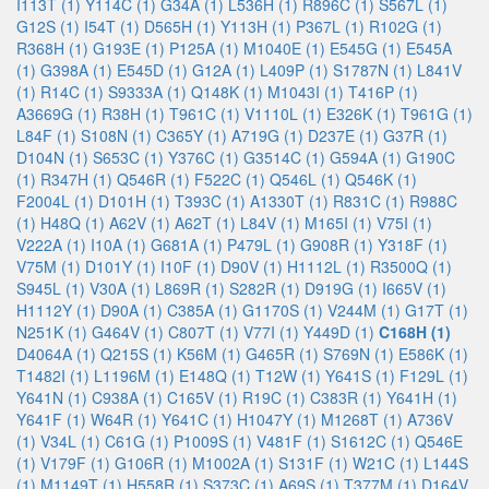
I113T (1)
Y114C (1)
G34A (1)
L536H (1)
R896C (1)
S567L (1)
G12S (1)
I54T (1)
D565H (1)
Y113H (1)
P367L (1)
R102G (1)
R368H (1)
G193E (1)
P125A (1)
M1040E (1)
E545G (1)
E545A
(1)
G398A (1)
E545D (1)
G12A (1)
L409P (1)
S1787N (1)
L841V
(1)
R14C (1)
S9333A (1)
Q148K (1)
M1043I (1)
T416P (1)
A3669G (1)
R38H (1)
T961C (1)
V1110L (1)
E326K (1)
T961G (1)
L84F (1)
S108N (1)
C365Y (1)
A719G (1)
D237E (1)
G37R (1)
D104N (1)
S653C (1)
Y376C (1)
G3514C (1)
G594A (1)
G190C
(1)
R347H (1)
Q546R (1)
F522C (1)
Q546L (1)
Q546K (1)
F2004L (1)
D101H (1)
T393C (1)
A1330T (1)
R831C (1)
R988C
(1)
H48Q (1)
A62V (1)
A62T (1)
L84V (1)
M165I (1)
V75I (1)
V222A (1)
I10A (1)
G681A (1)
P479L (1)
G908R (1)
Y318F (1)
V75M (1)
D101Y (1)
I10F (1)
D90V (1)
H1112L (1)
R3500Q (1)
S945L (1)
V30A (1)
L869R (1)
S282R (1)
D919G (1)
I665V (1)
H1112Y (1)
D90A (1)
C385A (1)
G1170S (1)
V244M (1)
G17T (1)
N251K (1)
G464V (1)
C807T (1)
V77I (1)
Y449D (1)
C168H (1)
D4064A (1)
Q215S (1)
K56M (1)
G465R (1)
S769N (1)
E586K (1)
T1482I (1)
L1196M (1)
E148Q (1)
T12W (1)
Y641S (1)
F129L (1)
Y641N (1)
C938A (1)
C165V (1)
R19C (1)
C383R (1)
Y641H (1)
Y641F (1)
W64R (1)
Y641C (1)
H1047Y (1)
M1268T (1)
A736V
(1)
V34L (1)
C61G (1)
P1009S (1)
V481F (1)
S1612C (1)
Q546E
(1)
V179F (1)
G106R (1)
M1002A (1)
S131F (1)
W21C (1)
L144S
(1)
M1149T (1)
H558R (1)
S373C (1)
A69S (1)
T377M (1)
D164V