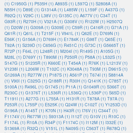
(1)
C1950G (1)
P535H (1)
A893S (1)
L597Q (1)
S2808A (1)
N55H (1)
D89E (1)
G1314A (1)
L485W (1)
L159F (1)
A437G (1)
R92Q (1)
V29C (1)
L38V (1)
G135C (1)
A677V (1)
C34T (1)
G93R (1)
R270H (1)
V321A (1)
G308V (1)
R122W (1)
H2507Q
(1)
D20W (1)
G309A (1)
G309E (1)
C59R (1)
C416R (1)
G71A (1)
Q61R (1)
Q61L (1)
T215F (1)
V941L (1)
Q62E (1)
D769N (1)
E56K (1)
G156A (1)
D769H (1)
E1784K (1)
G98T (1)
Q65E (1)
T92A (1)
S239D (1)
C656G (1)
R451C (1)
G73C (1)
G5665T (1)
R72P (1)
F64L (1)
L248R (1)
M204I (1)
R149S (1)
A105G (1)
M28L (1)
D769Y (1)
T890M (1)
P250R (1)
P58A (1)
L532S (1)
S147G (1)
S1235R (1)
K660E (1)
T454A (1)
R76K (1)
L1213V (1)
V1238I (1)
L206W (1)
T102C (1)
K3048A (1)
T93M (1)
D961S (1)
G1269A (1)
R277W (1)
P187S (1)
A561P (1)
T674I (1)
S8814A
(1)
V90I (1)
C325G (1)
Q188R (1)
R30H (1)
Q141K (1)
C785T (1)
S100A (1)
R496L (1)
G174S (1)
P11A (1)
G1049R (1)
S366T (1)
R230C (1)
G1376T (1)
L536R (1)
L536Q (1)
L536P (1)
S65D (1)
T1191I (1)
A277G (1)
L755A (1)
H131R (1)
T878A (1)
T97A (1)
P253R (1)
L755P (1)
E525K (1)
Q24W (1)
C102T (1)
Y1253D (1)
G196A (1)
A145T (1)
K70N (1)
H43R (1)
I76V (1)
C344T (1)
F1174V (1)
R677W (1)
S9313A (1)
I112T (1)
G10V (1)
R10C (1)
F1174L (1)
R10A (1)
R34P (1)
F1174C (1)
I112M (1)
I332E (1)
S1369A (1)
R32Q (1)
V151L (1)
N409S (1)
C563T (1)
R678Q (1)