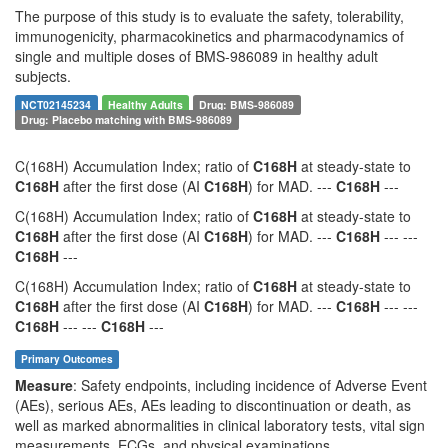
The purpose of this study is to evaluate the safety, tolerability,
immunogenicity, pharmacokinetics and pharmacodynamics of
single and multiple doses of BMS-986089 in healthy adult
subjects.
NCT02145234
Healthy Adults
Drug: BMS-986089
Drug: Placebo matching with BMS-986089
C(168H) Accumulation Index; ratio of
C168H
at steady-state to
C168H
after the first dose (AI
C168H
) for MAD. ---
C168H
---
C(168H) Accumulation Index; ratio of
C168H
at steady-state to
C168H
after the first dose (AI
C168H
) for MAD. ---
C168H
--- ---
C168H
---
C(168H) Accumulation Index; ratio of
C168H
at steady-state to
C168H
after the first dose (AI
C168H
) for MAD. ---
C168H
--- ---
C168H
--- ---
C168H
---
Primary Outcomes
Measure
: Safety endpoints, including incidence of Adverse Event
(AEs), serious AEs, AEs leading to discontinuation or death, as
well as marked abnormalities in clinical laboratory tests, vital sign
measurements, ECGs, and physical examinations