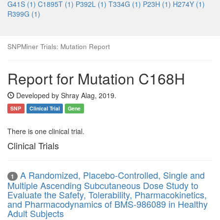
G41S (1)
C1895T (1)
P392L (1)
T334G (1)
P23H (1)
H274Y (1)
R399G (1)
SNPMiner Trials: Mutation Report
Report for Mutation C168H
Developed by Shray Alag, 2019.
SNP
Clinical Trial
Gene
There is one clinical trial.
Clinical Trials
A Randomized, Placebo-Controlled, Single and
1
Multiple Ascending Subcutaneous Dose Study to
Evaluate the Safety, Tolerability, Pharmacokinetics,
and Pharmacodynamics of BMS-986089 in Healthy
Adult Subjects