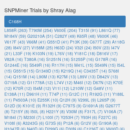
SNPMiner Trials by Shray Alag
C168H
L858R (263)
T790M (254)
V600E (204)
T315I (91)
L861Q (77)
M184V (59)
G20210A (51)
C282Y (49)
K65R (48)
V600K (46)
V617F (43)
V66M (41)
G551D (41)
P13K (39)
C677T (29)
A118G
(28)
I84V (27)
V158M (25)
H63D (24)
V32I (24)
I50V (23)
I47V
(21)
L33F (19)
K103N (19)
L76V (18)
Y181C (18)
D816V (17)
V82A (16)
T380A (16)
S1251N (16)
S1255P (16)
G178R (16)
G1244E (16)
S549R (16)
R117H (15)
M41L (15)
S549N (15)
I54L
(15)
G551S (15)
G1349D (15)
K219Q (14)
C3435T (14)
S768I
(14)
Q151M (14)
L90M (13)
K27M (13)
L89V (13)
D842V (13)
G719A (12)
G11778A (12)
L74V (12)
M46I (12)
D67N (12)
K70E
(12)
K70R (12)
I54M (12)
V11I (12)
L210W (12)
G48V (11)
E138A (11)
D961H (11)
T74P (11)
G12C (11)
R192G (11)
Y188L
(11)
P4503A (10)
E255K (10)
Q12H (9)
V299L (9)
L265P (9)
G12D (9)
K101E (9)
R132H (9)
C797S (9)
G1691A (8)
G2677T
(8)
T215Y (8)
I50L (8)
H221Y (8)
V30M (8)
F317L (7)
V106A (7)
M184I (7)
M230I (7)
L100I (7)
Y253H (7)
Y93H (6)
F227C (6)
V108I (6)
A3243G (6)
G73S (6)
P12A (6)
G12V (6)
G190A (6)
H1047R (6)
N40D (6)
D299G (6)
D30N (6)
C1236T (6)
V600D (6)