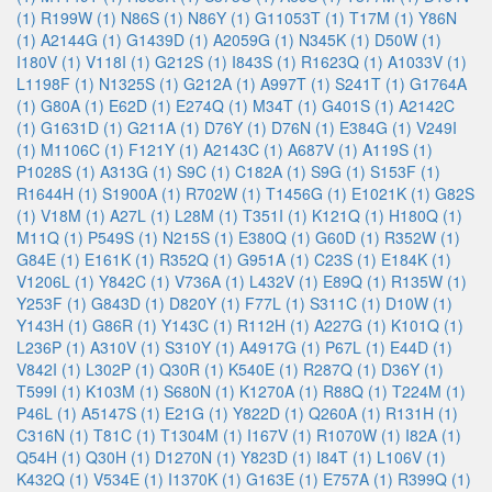
(1)
R199W (1)
N86S (1)
N86Y (1)
G11053T (1)
T17M (1)
Y86N
(1)
A2144G (1)
G1439D (1)
A2059G (1)
N345K (1)
D50W (1)
I180V (1)
V118I (1)
G212S (1)
I843S (1)
R1623Q (1)
A1033V (1)
L1198F (1)
N1325S (1)
G212A (1)
A997T (1)
S241T (1)
G1764A
(1)
G80A (1)
E62D (1)
E274Q (1)
M34T (1)
G401S (1)
A2142C
(1)
G1631D (1)
G211A (1)
D76Y (1)
D76N (1)
E384G (1)
V249I
(1)
M1106C (1)
F121Y (1)
A2143C (1)
A687V (1)
A119S (1)
P1028S (1)
A313G (1)
S9C (1)
C182A (1)
S9G (1)
S153F (1)
R1644H (1)
S1900A (1)
R702W (1)
T1456G (1)
E1021K (1)
G82S
(1)
V18M (1)
A27L (1)
L28M (1)
T351I (1)
K121Q (1)
H180Q (1)
M11Q (1)
P549S (1)
N215S (1)
E380Q (1)
G60D (1)
R352W (1)
G84E (1)
E161K (1)
R352Q (1)
G951A (1)
C23S (1)
E184K (1)
V1206L (1)
Y842C (1)
V736A (1)
L432V (1)
E89Q (1)
R135W (1)
Y253F (1)
G843D (1)
D820Y (1)
F77L (1)
S311C (1)
D10W (1)
Y143H (1)
G86R (1)
Y143C (1)
R112H (1)
A227G (1)
K101Q (1)
L236P (1)
A310V (1)
S310Y (1)
A4917G (1)
P67L (1)
E44D (1)
V842I (1)
L302P (1)
Q30R (1)
K540E (1)
R287Q (1)
D36Y (1)
T599I (1)
K103M (1)
S680N (1)
K1270A (1)
R88Q (1)
T224M (1)
P46L (1)
A5147S (1)
E21G (1)
Y822D (1)
Q260A (1)
R131H (1)
C316N (1)
T81C (1)
T1304M (1)
I167V (1)
R1070W (1)
I82A (1)
Q54H (1)
Q30H (1)
D1270N (1)
Y823D (1)
I84T (1)
L106V (1)
K432Q (1)
V534E (1)
I1370K (1)
G163E (1)
E757A (1)
R399Q (1)