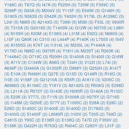
Y188C (6)
T87Q (5)
I47A (5)
P225H (5)
T25W (5)
F359C (5)
S298P (5)
G93A (5)
M204V (5)
Y115F (5)
E545K (5)
Q148H (5)
G190S (5)
N363S (5)
E542K (5)
Y402H (5)
V179L (5)
A1298C (5)
L24I (5)
N88S (5)
A2143G (5)
T399I (5)
M36I (5)
F53L (5)
V600R
(5)
T315A (5)
G2019S (5)
T1405N (4)
Q12W (4)
N370S (4)
L98H
(4)
N155H (4)
K20M (4)
E138G (4)
L31M (4)
E92Q (4)
N680S (4)
L10F (4)
Q80K (4)
C31G (4)
L444P (4)
P140K (4)
L755S (4)
I54V
(4)
A1555G (4)
K76T (4)
I1314L (4)
M230L (4)
P1446A (4)
V179D (4)
N88D (4)
G970R (4)
Y181I (4)
M235T (4)
R263K (4)
T14484C (3)
G719C (3)
R206H (3)
S1400A (3)
S1400I (3)
Q16W
(3)
A71V (3)
C134W (3)
A98G (3)
T24H (3)
V122I (3)
L74I (3)
A636P (3)
G3460A (3)
G1202R (3)
D988Y (3)
Q252H (3)
A147T
(3)
E10A (3)
R496H (3)
Q27E (3)
G13D (3)
Q148R (3)
R16G (3)
I10E (3)
V158F (3)
G21210A (3)
K55R (3)
A181V (3)
V205C (3)
A6986G (3)
A1166C (3)
Y181V (3)
A2142G (3)
R506Q (3)
E298D
(3)
L211A (3)
R572Y (3)
G143E (3)
H295R (3)
G140A (3)
R132C
(3)
E23K (3)
V777L (3)
F11N (2)
S1009A (2)
H275Y (2)
G719S
(2)
I148M (2)
G250E (2)
S77Y (2)
T1095C (2)
E28A (2)
E28C (2)
E28D (2)
S1400C (2)
S1400E (2)
S1400D (2)
D1790G (2)
S1400G (2)
S1400F (2)
L8585R (2)
I105V (2)
T20S (2)
T69D (2)
C481S (2)
Y93C (2)
E138R (2)
E138Q (2)
T47D (2)
F359V (2)
E138K (2)
Q422H (2)
R753Q (2)
R404C (2)
C283Y (2)
L31F (2)