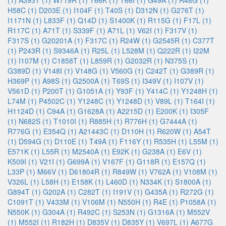
(1)
A393T (1)
W719R (1)
T66K (1)
T66I (1)
G49A (1)
R48G (1)
H58C (1)
D203E (1)
I104F (1)
T40S (1)
D312N (1)
G276T (1)
I1171N (1)
L833F (1)
Q14D (1)
S1400K (1)
R115G (1)
F17L (1)
R117C (1)
A71T (1)
S339F (1)
A71L (1)
V62I (1)
F317V (1)
F317S (1)
G20201A (1)
F317C (1)
R24W (1)
G2545R (1)
C377T
(1)
P243R (1)
S9346A (1)
R25L (1)
L528M (1)
Q222R (1)
I22M
(1)
I107M (1)
C1858T (1)
L859R (1)
G2032R (1)
N375S (1)
G389D (1)
V148I (1)
V148G (1)
V560G (1)
C242T (1)
G389R (1)
H369P (1)
A98S (1)
G2500A (1)
T69S (1)
I349V (1)
I107V (1)
V561D (1)
P200T (1)
G1051A (1)
Y93F (1)
Y414C (1)
Y1248H (1)
L74M (1)
P4502C (1)
Y1248C (1)
Y1248D (1)
V89L (1)
T164I (1)
H1124D (1)
C94A (1)
G1628A (1)
A2215D (1)
E200K (1)
I305F
(1)
N682S (1)
T1010I (1)
R885H (1)
R776H (1)
G7444A (1)
R776G (1)
E354Q (1)
A21443C (1)
D110H (1)
R620W (1)
A54T
(1)
D594G (1)
D110E (1)
T49A (1)
F116Y (1)
R535H (1)
L55M (1)
E571K (1)
L55R (1)
M2540A (1)
E92K (1)
G238A (1)
E6V (1)
K509I (1)
V21I (1)
G699A (1)
V167F (1)
G118R (1)
E157Q (1)
L33P (1)
M66V (1)
D61804R (1)
R849W (1)
V762A (1)
V108M (1)
V326L (1)
L58H (1)
E158K (1)
L460D (1)
N334K (1)
S1800A (1)
G894T (1)
G202A (1)
C282T (1)
I191V (1)
G435A (1)
R272G (1)
C1091T (1)
V433M (1)
V106M (1)
N550H (1)
R4E (1)
P1058A (1)
N550K (1)
G304A (1)
R492C (1)
S253N (1)
G1316A (1)
M552V
(1)
M552I (1)
R182H (1)
D835V (1)
D835Y (1)
V697L (1)
A677G