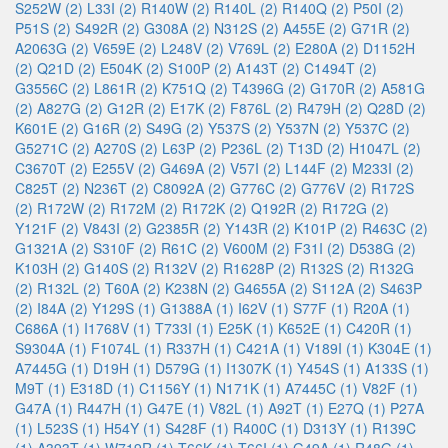
S252W (2)
L33I (2)
R140W (2)
R140L (2)
R140Q (2)
P50I (2)
P51S (2)
S492R (2)
G308A (2)
N312S (2)
A455E (2)
G71R (2)
A2063G (2)
V659E (2)
L248V (2)
V769L (2)
E280A (2)
D1152H
(2)
Q21D (2)
E504K (2)
S100P (2)
A143T (2)
C1494T (2)
G3556C (2)
L861R (2)
K751Q (2)
T4396G (2)
G170R (2)
A581G
(2)
A827G (2)
G12R (2)
E17K (2)
F876L (2)
R479H (2)
Q28D (2)
K601E (2)
G16R (2)
S49G (2)
Y537S (2)
Y537N (2)
Y537C (2)
G5271C (2)
A270S (2)
L63P (2)
P236L (2)
T13D (2)
H1047L (2)
C3670T (2)
E255V (2)
G469A (2)
V57I (2)
L144F (2)
M233I (2)
C825T (2)
N236T (2)
C8092A (2)
G776C (2)
G776V (2)
R172S
(2)
R172W (2)
R172M (2)
R172K (2)
Q192R (2)
R172G (2)
Y121F (2)
V843I (2)
G2385R (2)
Y143R (2)
K101P (2)
R463C (2)
G1321A (2)
S310F (2)
R61C (2)
V600M (2)
F31I (2)
D538G (2)
K103H (2)
G140S (2)
R132V (2)
R1628P (2)
R132S (2)
R132G
(2)
R132L (2)
T60A (2)
K238N (2)
G4655A (2)
S112A (2)
S463P
(2)
I84A (2)
Y129S (1)
G1388A (1)
I62V (1)
S77F (1)
R20A (1)
C686A (1)
I1768V (1)
T733I (1)
E25K (1)
K652E (1)
C420R (1)
S9304A (1)
F1074L (1)
R337H (1)
C421A (1)
V189I (1)
K304E (1)
A7445G (1)
D19H (1)
D579G (1)
I1307K (1)
Y454S (1)
A133S (1)
M9T (1)
E318D (1)
C1156Y (1)
N171K (1)
A7445C (1)
V82F (1)
G47A (1)
R447H (1)
G47E (1)
V82L (1)
A92T (1)
E27Q (1)
P27A
(1)
L523S (1)
H54Y (1)
S428F (1)
R400C (1)
D313Y (1)
R139C