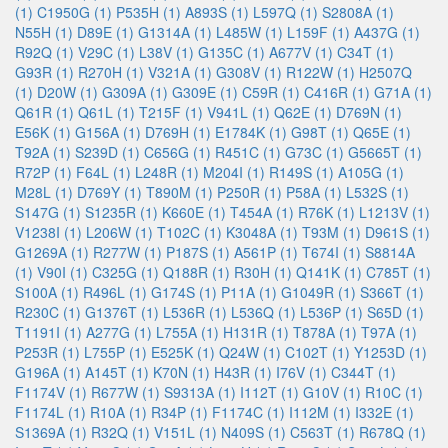
(1)
C1950G (1)
P535H (1)
A893S (1)
L597Q (1)
S2808A (1)
N55H (1)
D89E (1)
G1314A (1)
L485W (1)
L159F (1)
A437G (1)
R92Q (1)
V29C (1)
L38V (1)
G135C (1)
A677V (1)
C34T (1)
G93R (1)
R270H (1)
V321A (1)
G308V (1)
R122W (1)
H2507Q
(1)
D20W (1)
G309A (1)
G309E (1)
C59R (1)
C416R (1)
G71A (1)
Q61R (1)
Q61L (1)
T215F (1)
V941L (1)
Q62E (1)
D769N (1)
E56K (1)
G156A (1)
D769H (1)
E1784K (1)
G98T (1)
Q65E (1)
T92A (1)
S239D (1)
C656G (1)
R451C (1)
G73C (1)
G5665T (1)
R72P (1)
F64L (1)
L248R (1)
M204I (1)
R149S (1)
A105G (1)
M28L (1)
D769Y (1)
T890M (1)
P250R (1)
P58A (1)
L532S (1)
S147G (1)
S1235R (1)
K660E (1)
T454A (1)
R76K (1)
L1213V (1)
V1238I (1)
L206W (1)
T102C (1)
K3048A (1)
T93M (1)
D961S (1)
G1269A (1)
R277W (1)
P187S (1)
A561P (1)
T674I (1)
S8814A
(1)
V90I (1)
C325G (1)
Q188R (1)
R30H (1)
Q141K (1)
C785T (1)
S100A (1)
R496L (1)
G174S (1)
P11A (1)
G1049R (1)
S366T (1)
R230C (1)
G1376T (1)
L536R (1)
L536Q (1)
L536P (1)
S65D (1)
T1191I (1)
A277G (1)
L755A (1)
H131R (1)
T878A (1)
T97A (1)
P253R (1)
L755P (1)
E525K (1)
Q24W (1)
C102T (1)
Y1253D (1)
G196A (1)
A145T (1)
K70N (1)
H43R (1)
I76V (1)
C344T (1)
F1174V (1)
R677W (1)
S9313A (1)
I112T (1)
G10V (1)
R10C (1)
F1174L (1)
R10A (1)
R34P (1)
F1174C (1)
I112M (1)
I332E (1)
S1369A (1)
R32Q (1)
V151L (1)
N409S (1)
C563T (1)
R678Q (1)