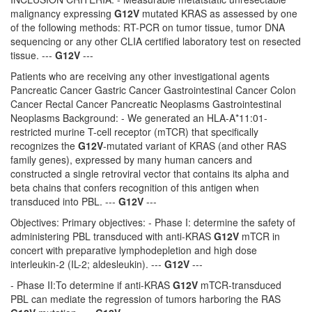
malignancy expressing
G12V
mutated KRAS as assessed by one
of the following methods: RT-PCR on tumor tissue, tumor DNA
sequencing or any other CLIA certified laboratory test on resected
tissue. ---
G12V
---
Patients who are receiving any other investigational agents
Pancreatic Cancer Gastric Cancer Gastrointestinal Cancer Colon
Cancer Rectal Cancer Pancreatic Neoplasms Gastrointestinal
Neoplasms Background: - We generated an HLA-A*11:01-
restricted murine T-cell receptor (mTCR) that specifically
recognizes the
G12V
-mutated variant of KRAS (and other RAS
family genes), expressed by many human cancers and
constructed a single retroviral vector that contains its alpha and
beta chains that confers recognition of this antigen when
transduced into PBL. ---
G12V
---
Objectives: Primary objectives: - Phase I: determine the safety of
administering PBL transduced with anti-KRAS
G12V
mTCR in
concert with preparative lymphodepletion and high dose
interleukin-2 (IL-2; aldesleukin). ---
G12V
---
- Phase II:To determine if anti-KRAS
G12V
mTCR-transduced
PBL can mediate the regression of tumors harboring the RAS