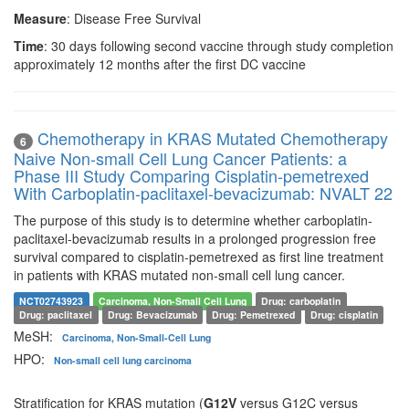
Measure
: Disease Free Survival
Time
: 30 days following second vaccine through study completion
approximately 12 months after the first DC vaccine
Chemotherapy in KRAS Mutated Chemotherapy
6
Naive Non-small Cell Lung Cancer Patients: a
Phase III Study Comparing Cisplatin-pemetrexed
With Carboplatin-paclitaxel-bevacizumab: NVALT 22
The purpose of this study is to determine whether carboplatin-
paclitaxel-bevacizumab results in a prolonged progression free
survival compared to cisplatin-pemetrexed as first line treatment
in patients with KRAS mutated non-small cell lung cancer.
NCT02743923
Carcinoma, Non-Small Cell Lung
Drug: carboplatin
Drug: paclitaxel
Drug: Bevacizumab
Drug: Pemetrexed
Drug: cisplatin
MeSH:
Carcinoma, Non-Small-Cell Lung
HPO:
Non-small cell lung carcinoma
Stratification for KRAS mutation (
G12V
versus G12C versus