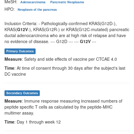
MeSH:
Adenocarcinoma
Pancreatic Neoplasms
HPO:
Neoplasm of the pancreas
Inclusion Criteria: - Pathologically-confirmed KRAS(G12D-),
KRAS(
G12V
-), KRAS(G12R-) or KRAS(G12C-mutated) pancreatic
ductal adenocarcinoma who are at high risk of relapse and have
no evidence of disease. --- G12D --- ---
G12V
---
Primary Outcomes
Measure
: Safety and side effects of vaccine per CTCAE 4.0
Time
: At time of consent through 30 days after the subject's last
DC vaccine
Secondary Outcomes
Measure
: Immune response measuring increased numbers of
peptide specific T cells as calculated by the peptide-MHC
multimer assay.
Time
: Day 1 through week 12