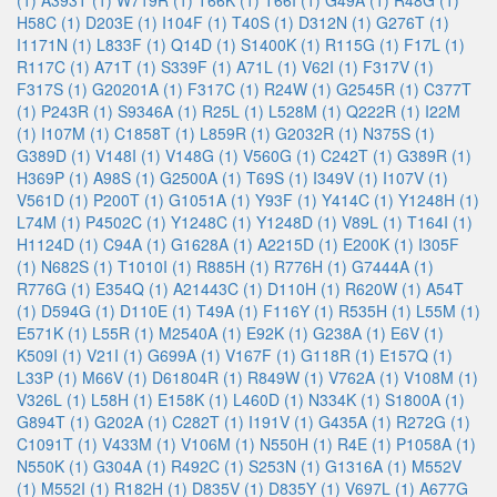
(1)
A393T (1)
W719R (1)
T66K (1)
T66I (1)
G49A (1)
R48G (1)
H58C (1)
D203E (1)
I104F (1)
T40S (1)
D312N (1)
G276T (1)
I1171N (1)
L833F (1)
Q14D (1)
S1400K (1)
R115G (1)
F17L (1)
R117C (1)
A71T (1)
S339F (1)
A71L (1)
V62I (1)
F317V (1)
F317S (1)
G20201A (1)
F317C (1)
R24W (1)
G2545R (1)
C377T
(1)
P243R (1)
S9346A (1)
R25L (1)
L528M (1)
Q222R (1)
I22M
(1)
I107M (1)
C1858T (1)
L859R (1)
G2032R (1)
N375S (1)
G389D (1)
V148I (1)
V148G (1)
V560G (1)
C242T (1)
G389R (1)
H369P (1)
A98S (1)
G2500A (1)
T69S (1)
I349V (1)
I107V (1)
V561D (1)
P200T (1)
G1051A (1)
Y93F (1)
Y414C (1)
Y1248H (1)
L74M (1)
P4502C (1)
Y1248C (1)
Y1248D (1)
V89L (1)
T164I (1)
H1124D (1)
C94A (1)
G1628A (1)
A2215D (1)
E200K (1)
I305F
(1)
N682S (1)
T1010I (1)
R885H (1)
R776H (1)
G7444A (1)
R776G (1)
E354Q (1)
A21443C (1)
D110H (1)
R620W (1)
A54T
(1)
D594G (1)
D110E (1)
T49A (1)
F116Y (1)
R535H (1)
L55M (1)
E571K (1)
L55R (1)
M2540A (1)
E92K (1)
G238A (1)
E6V (1)
K509I (1)
V21I (1)
G699A (1)
V167F (1)
G118R (1)
E157Q (1)
L33P (1)
M66V (1)
D61804R (1)
R849W (1)
V762A (1)
V108M (1)
V326L (1)
L58H (1)
E158K (1)
L460D (1)
N334K (1)
S1800A (1)
G894T (1)
G202A (1)
C282T (1)
I191V (1)
G435A (1)
R272G (1)
C1091T (1)
V433M (1)
V106M (1)
N550H (1)
R4E (1)
P1058A (1)
N550K (1)
G304A (1)
R492C (1)
S253N (1)
G1316A (1)
M552V
(1)
M552I (1)
R182H (1)
D835V (1)
D835Y (1)
V697L (1)
A677G