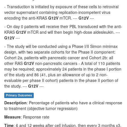
- Transduction is initiated by exposure of these cells to retroviral
vector supernatant containing replication-incompetent virus
encoding the anti-KRAS
G12V
mTCR. ---
G12V
---
- On day 0 patients will receive their PBL transduced with the anti-
KRAS
G12V
mTCR and will then begin high-dose aldesleukin. ---
G12V
---
- The study will be conducted using a Phase I/II Simon minimax
design, with two separate cohorts for the Phase II component:
Cohort 2a, patients with pancreatic cancer and Cohort 2b: all
other RAS
G12V
non-pancreatic cancers - A total of 110 patients
may be required; approximately 24 patients in the phase I portion
of the study and 86 (41, plus an allowance of up to 2 non-
evaluable per phase II cohort) patients in the phase II portion of
the study. ---
G12V
---
Primary Outcomes
Description
: Percentage of patients who have a clinical response
to treatment (objective tumor regression)
Measure
: Response rate
Time
: 6 and 12 weeks after cell infusion, then every 3 months x3,