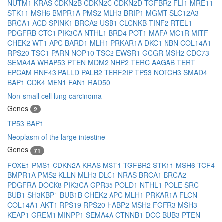
NUTM1
KRAS
CDKN2B
CDKN2C
CDKN2D
TGFBR2
FLI1
MRE11
STK11
MSH6
BMPR1A
PMS2
MLH3
BRIP1
MGMT
SLC12A3
BRCA1
ACD
SPINK1
BRCA2
USB1
CLCNKB
TINF2
RTEL1
PDGFRB
CTC1
PIK3CA
NTHL1
BRD4
POT1
MAFA
MC1R
MITF
CHEK2
WT1
APC
BARD1
MLH1
PRKAR1A
DKC1
NBN
COL14A1
RPS20
TSC1
PARN
NOP10
TSC2
EWSR1
GCGR
MSH2
CDC73
SEMA4A
WRAP53
PTEN
MDM2
NHP2
TERC
AAGAB
TERT
EPCAM
RNF43
PALLD
PALB2
TERF2IP
TP53
NOTCH3
SMAD4
BAP1
CDK4
MEN1
FAN1
RAD50
Non-small cell lung carcinoma
Genes
2
TP53
BAP1
Neoplasm of the large intestine
Genes
71
FOXE1
PMS1
CDKN2A
KRAS
MST1
TGFBR2
STK11
MSH6
TCF4
BMPR1A
PMS2
KLLN
MLH3
DLC1
NRAS
BRCA1
BRCA2
PDGFRA
DOCK8
PIK3CA
GPR35
POLD1
NTHL1
POLE
SRC
BUB1
SH3KBP1
BUB1B
CHEK2
APC
MLH1
PRKAR1A
FLCN
COL14A1
AKT1
RPS19
RPS20
HABP2
MSH2
FGFR3
MSH3
KEAP1
GREM1
MINPP1
SEMA4A
CTNNB1
DCC
BUB3
PTEN