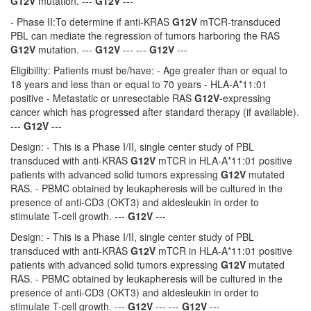
G12V
mutation. ---
G12V
---
- Phase II:To determine if anti-KRAS
G12V
mTCR-transduced
PBL can mediate the regression of tumors harboring the RAS
G12V
mutation. ---
G12V
--- ---
G12V
---
Eligibility: Patients must be/have: - Age greater than or equal to
18 years and less than or equal to 70 years - HLA-A*11:01
positive - Metastatic or unresectable RAS
G12V
-expressing
cancer which has progressed after standard therapy (if available).
---
G12V
---
Design: - This is a Phase I/II, single center study of PBL
transduced with anti-KRAS
G12V
mTCR in HLA-A*11:01 positive
patients with advanced solid tumors expressing
G12V
mutated
RAS. - PBMC obtained by leukapheresis will be cultured in the
presence of anti-CD3 (OKT3) and aldesleukin in order to
stimulate T-cell growth. ---
G12V
---
Design: - This is a Phase I/II, single center study of PBL
transduced with anti-KRAS
G12V
mTCR in HLA-A*11:01 positive
patients with advanced solid tumors expressing
G12V
mutated
RAS. - PBMC obtained by leukapheresis will be cultured in the
presence of anti-CD3 (OKT3) and aldesleukin in order to
stimulate T-cell growth. ---
G12V
--- ---
G12V
---