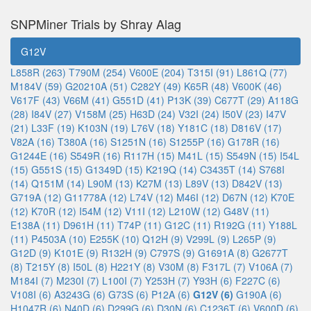
SNPMiner Trials by Shray Alag
G12V
L858R (263)
T790M (254)
V600E (204)
T315I (91)
L861Q (77)
M184V (59)
G20210A (51)
C282Y (49)
K65R (48)
V600K (46)
V617F (43)
V66M (41)
G551D (41)
P13K (39)
C677T (29)
A118G
(28)
I84V (27)
V158M (25)
H63D (24)
V32I (24)
I50V (23)
I47V
(21)
L33F (19)
K103N (19)
L76V (18)
Y181C (18)
D816V (17)
V82A (16)
T380A (16)
S1251N (16)
S1255P (16)
G178R (16)
G1244E (16)
S549R (16)
R117H (15)
M41L (15)
S549N (15)
I54L
(15)
G551S (15)
G1349D (15)
K219Q (14)
C3435T (14)
S768I
(14)
Q151M (14)
L90M (13)
K27M (13)
L89V (13)
D842V (13)
G719A (12)
G11778A (12)
L74V (12)
M46I (12)
D67N (12)
K70E
(12)
K70R (12)
I54M (12)
V11I (12)
L210W (12)
G48V (11)
E138A (11)
D961H (11)
T74P (11)
G12C (11)
R192G (11)
Y188L
(11)
P4503A (10)
E255K (10)
Q12H (9)
V299L (9)
L265P (9)
G12D (9)
K101E (9)
R132H (9)
C797S (9)
G1691A (8)
G2677T
(8)
T215Y (8)
I50L (8)
H221Y (8)
V30M (8)
F317L (7)
V106A (7)
M184I (7)
M230I (7)
L100I (7)
Y253H (7)
Y93H (6)
F227C (6)
V108I (6)
A3243G (6)
G73S (6)
P12A (6)
G12V (6)
G190A (6)
H1047R (6)
N40D (6)
D299G (6)
D30N (6)
C1236T (6)
V600D (6)