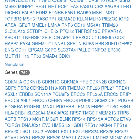
WRN
ASCC1
WT1
APC
CASP8
POU2AF1
CASP10
RELA
MSH2
MSH3
MINPP1
REST
RET
ECE1
FAS
FASLG
CR2
AAGAB
TERT
DICER1
PALB2
EDN3
EDNRB
FAN1
RAD50
MSR1
MST1
TGFBR2
MSH6
RASGRP1
SEMA3D
KLLN
MLH3
PIEZO2
IGF2
ARSA
IGF2R
MMEL1
LMNA
RNF6
CD19
MS4A1
TRIM28
SLC25A13
SETBP1
CHEK2
PTCH2
TNFRSF13C
PRKAR1A
ABCB11
TNFRSF13B
FLCN
APPL1
PRKCD
C11ORF95
CD81
HABP2
PAX4
GREM1
CTNNB1
SPRTN
BUB3
HBB
SUFU
CEP57
ENG
CDH1
EPCAM
G6PC
SLC37A4
PALLD
TNPO3
EP300
MUTYH
H19
TP53
SMAD4
CDK4
Neoplasm
Genes
762
CDKN1A
CDKN1B
CDKN1C
CDKN2A
HFE
CDKN2B
CDKN2C
GDF5
TSR2
CDKN2D
H19-ICR
TMEM67
RPL26
RPL27
TREX1
ASXL1
ERBB2
SCN11A
POU6F2
ERCC2
RPL35A
ERCC3
BRIP1
ERCC4
ABL1
ERCC5
CEBPA
ERCC6
PDE6D
GCM2
CEL
PDGFB
PDGFRA
PDGFRL
MNX1
PDGFRB
LEMD3
ENPP1
CTSC
ESR1
HLA-DRB1
SLC26A4
MAX
APC2
RPS7
TMC6
TMEM216
TRPS1
ACTB
RPS10
MC1R
MC2R
BLNK
RPS14
RPS15A
ACTG2
ETV6
TCIRG1
DNAJC21
EVC
HMBS
L2HGDH
RPS17
MCM4
RPS19
RPS20
TSC1
TSC2
EWSR1
EXT1
EXT2
RPS24
RPS26
RPS27
ACVR1
EYA1
RPS28
RPS29
MAGT1
ACVRL1
MDH2
MDM2
ADA