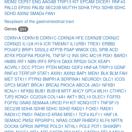
MDM2
CEP57
ENG
AAGAB
TRIP13
KIT
EPCAM
DICER1
RNF43
PALLD
EP300
PALB2
SEC23B
MUTYH
SDHA
TP53
SDHB
SDHC
SDHD
AXIN2
SMAD4
FAN1
Neoplasm of the gastrointestinal tract
Genes
211
CDKN1A
CDKN1B
CDKN1C
CDKN2A
HFE
CDKN2B
CDKN2C
CDKN2D
IL12A
H19-ICR
TMEM67
IL12RB1
TREX1
ERBB2
POU6F2
BRIP1
DIS3L2
ATP7B
PSAP
WWOX
CEL
SPIB
ACD
ATRX
PDGFRA
PDGFRL
TNFSF12
INS
SRC
MC1R
PDX1
BARD1
HMBS
IRF1
NBN
IRF5
RPS19
DAXX
RPS20
GCK
KEAP1
ACVRL1
DCC
PTCH1
PTEN
MDM2
GDF2
HNF4A
TRIP13
GDNF
RNF43
TERF2IP
STAT1
AXIN1
AXIN2
BAP1
MEN1
BLK
BLM
FAH
MET
STK11
PTPN3
BMPR1A
SERPINA1
NEUROD1
DLC1
ICOS
GPC3
MGMT
BRCA1
BRCA2
PIK3CA
ABCC8
JAG1
NFKB1
KCNJ11
NFKB2
BUB1
BUB1B
MITF
AHCY
GPC4
MLH1
CTHRC1
TJP2
KCNQ1
CC2D2A
COL14A1
AKT1
BCL10
DLEC1
FGFR3
FGFR2
GNAS
SEMA4A
UROD
FH
KIT
KCNQ1OT1
TNFSF15
SEC23B
SDHA
SDHB
SDHC
SDHD
RAD21
FOXE1
RAD51
RAD51C
PMS1
RAD51D
KRAS
MRE11
TCF4
KLF11
HNF1A
SEMA3C
PMS2
RPGRIP1L
NRAS
COMP
RHBDF2
KLF6
NRTN
DOCK8
GPR35
INPP5E
POLD1
NTHL1
POLE
POT1
SH3KBP1