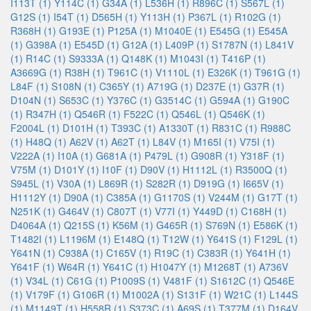
I113T (1)
Y114C (1)
G34A (1)
L536H (1)
R896C (1)
S567L (1)
G12S (1)
I54T (1)
D565H (1)
Y113H (1)
P367L (1)
R102G (1)
R368H (1)
G193E (1)
P125A (1)
M1040E (1)
E545G (1)
E545A
(1)
G398A (1)
E545D (1)
G12A (1)
L409P (1)
S1787N (1)
L841V
(1)
R14C (1)
S9333A (1)
Q148K (1)
M1043I (1)
T416P (1)
A3669G (1)
R38H (1)
T961C (1)
V1110L (1)
E326K (1)
T961G (1)
L84F (1)
S108N (1)
C365Y (1)
A719G (1)
D237E (1)
G37R (1)
D104N (1)
S653C (1)
Y376C (1)
G3514C (1)
G594A (1)
G190C
(1)
R347H (1)
Q546R (1)
F522C (1)
Q546L (1)
Q546K (1)
F2004L (1)
D101H (1)
T393C (1)
A1330T (1)
R831C (1)
R988C
(1)
H48Q (1)
A62V (1)
A62T (1)
L84V (1)
M165I (1)
V75I (1)
V222A (1)
I10A (1)
G681A (1)
P479L (1)
G908R (1)
Y318F (1)
V75M (1)
D101Y (1)
I10F (1)
D90V (1)
H1112L (1)
R3500Q (1)
S945L (1)
V30A (1)
L869R (1)
S282R (1)
D919G (1)
I665V (1)
H1112Y (1)
D90A (1)
C385A (1)
G1170S (1)
V244M (1)
G17T (1)
N251K (1)
G464V (1)
C807T (1)
V77I (1)
Y449D (1)
C168H (1)
D4064A (1)
Q215S (1)
K56M (1)
G465R (1)
S769N (1)
E586K (1)
T1482I (1)
L1196M (1)
E148Q (1)
T12W (1)
Y641S (1)
F129L (1)
Y641N (1)
C938A (1)
C165V (1)
R19C (1)
C383R (1)
Y641H (1)
Y641F (1)
W64R (1)
Y641C (1)
H1047Y (1)
M1268T (1)
A736V
(1)
V34L (1)
C61G (1)
P1009S (1)
V481F (1)
S1612C (1)
Q546E
(1)
V179F (1)
G106R (1)
M1002A (1)
S131F (1)
W21C (1)
L144S
(1)
M1149T (1)
H558R (1)
S373C (1)
A69S (1)
T377M (1)
D164V