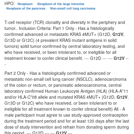
HPO:
Neoplasm
Neoplasm of the large intestine
Neoplasm of the pancreas
Non-small cell lung carcinoma
T-cell receptor (TCR) clonality and diversity in the periphery and
tumor.. Inclusion Criteria: Part 1 Only - Has a histologically
confirmed advanced or metastatic KRAS 4MUT+ (G12D,
G12V
,
G13D or G12C) (4 prevalent KRAS mutant antigens in solid
tumors) solid tumor confirmed by central laboratory testing, and
who have received, or been intolerant to, or ineligible for all
treatment known to confer clinical benefit. --- G12D --- ---
G12V
--
-
Part 2 Only - Has a histologically confirmed advanced or
metastatic non-small cell lung cancer (NSCLC), adenocarcinoma
of the colon or rectum, or pancreatic adenocarcinoma, central
laboratory confirmed Human Leukocyte Antigen (HLA) (HLA-A*11
and/or HLA-C*08 allele and mutated KRAS 4MUT+ (G12D,
G12V
,
G13D or G12C) who have received, or been intolerant to or
ineligible for all treatment known to confer clinical benefit) All - A
male participant must agree to use study-approved contraception
during the treatment period and for at least 120 days after the last
dose of study intervention and refrain from donating sperm during
this period. --- G12D --- ---
G12V
---