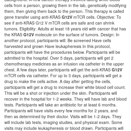
cells from a person, growing them in the lab, genetically modifying
them, then giving them back to the person. This therapy is called
gene transfer using anti-KRAS
G12V
mTCR cells. Objective: To
see if anti-KRAS G12 V mTCR cells are safe and can shrink
tumors. Eligibility: Adults at least 18 years old with cancer that has
the KRAS
G12V
molecule on the surface of tumors. Design: In
another protocol, participants will: Be screened Have cells
harvested and grown Have leukapheresis In this protocol,
participants will have the procedures below. Participants will be
admitted to the hospital. Over 5 days, participants will get 2
chemotherapy medicines as an infusion via catheter in the upper
chest. A few days later, participants will get the anti-KRAS
G12V
mTCR cells via catheter. For up to 3 days, participants will get a
drug to make the cells active. A day after getting the cells,
participants will get a drug to increase their white blood cell count.
This will be a shot or injection under the skin. Participants will
recover in the hospital for 1-2 weeks. They will have lab and blood
tests. Participants will take an antibiotic for at least 6 months.
Participants will have visits every few months for 2 years, and
then as determined by their doctor. Visits will be 1-2 days. They
will include lab tests, imaging studies, and physical exam. Some
visits may include leukapheresis or blood drawn. Participants will