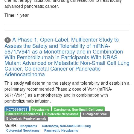
advanced pancreatic cancer.
Time
: 1 year
A Phase 1, Open-Label, Multicenter Study to
4
Assess the Safety and Tolerability of mRNA-
5671/V941 as a Monotherapy and in Combination
With Pembrolizumab in Participants With KRAS
Mutant Advanced or Metastatic Non-Small Cell Lung
Cancer, Colorectal Cancer or Pancreatic
Adenocarcinoma
This study will determine the safety and tolerability and establish a
preliminary recommended Phase 2 dose of V941(mRNA-
5671/V941) as a monotherapy and in combination with
pembrolizumab infusion.
NCT03948763
Neoplasms
Carcinoma, Non-Small-Cell Lung
Pancreatic Neoplasms
Colorectal Neoplasms
Biological: V941
Biological: Pembrolizumab
MeSH:
Neoplasms
Carcinoma, Non-Small-Cell Lung
Colorectal Neoplasms
Pancreatic Neoplasms