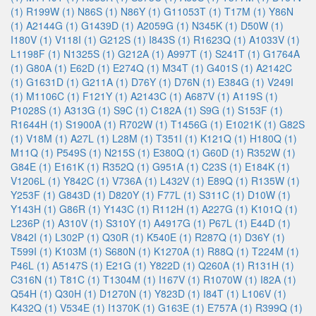
(1)
R199W (1)
N86S (1)
N86Y (1)
G11053T (1)
T17M (1)
Y86N
(1)
A2144G (1)
G1439D (1)
A2059G (1)
N345K (1)
D50W (1)
I180V (1)
V118I (1)
G212S (1)
I843S (1)
R1623Q (1)
A1033V (1)
L1198F (1)
N1325S (1)
G212A (1)
A997T (1)
S241T (1)
G1764A
(1)
G80A (1)
E62D (1)
E274Q (1)
M34T (1)
G401S (1)
A2142C
(1)
G1631D (1)
G211A (1)
D76Y (1)
D76N (1)
E384G (1)
V249I
(1)
M1106C (1)
F121Y (1)
A2143C (1)
A687V (1)
A119S (1)
P1028S (1)
A313G (1)
S9C (1)
C182A (1)
S9G (1)
S153F (1)
R1644H (1)
S1900A (1)
R702W (1)
T1456G (1)
E1021K (1)
G82S
(1)
V18M (1)
A27L (1)
L28M (1)
T351I (1)
K121Q (1)
H180Q (1)
M11Q (1)
P549S (1)
N215S (1)
E380Q (1)
G60D (1)
R352W (1)
G84E (1)
E161K (1)
R352Q (1)
G951A (1)
C23S (1)
E184K (1)
V1206L (1)
Y842C (1)
V736A (1)
L432V (1)
E89Q (1)
R135W (1)
Y253F (1)
G843D (1)
D820Y (1)
F77L (1)
S311C (1)
D10W (1)
Y143H (1)
G86R (1)
Y143C (1)
R112H (1)
A227G (1)
K101Q (1)
L236P (1)
A310V (1)
S310Y (1)
A4917G (1)
P67L (1)
E44D (1)
V842I (1)
L302P (1)
Q30R (1)
K540E (1)
R287Q (1)
D36Y (1)
T599I (1)
K103M (1)
S680N (1)
K1270A (1)
R88Q (1)
T224M (1)
P46L (1)
A5147S (1)
E21G (1)
Y822D (1)
Q260A (1)
R131H (1)
C316N (1)
T81C (1)
T1304M (1)
I167V (1)
R1070W (1)
I82A (1)
Q54H (1)
Q30H (1)
D1270N (1)
Y823D (1)
I84T (1)
L106V (1)
K432Q (1)
V534E (1)
I1370K (1)
G163E (1)
E757A (1)
R399Q (1)