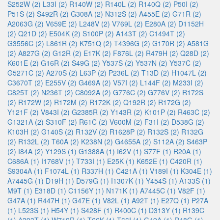
S252W (2)
L33I (2)
R140W (2)
R140L (2)
R140Q (2)
P50I (2)
P51S (2)
S492R (2)
G308A (2)
N312S (2)
A455E (2)
G71R (2)
A2063G (2)
V659E (2)
L248V (2)
V769L (2)
E280A (2)
D1152H
(2)
Q21D (2)
E504K (2)
S100P (2)
A143T (2)
C1494T (2)
G3556C (2)
L861R (2)
K751Q (2)
T4396G (2)
G170R (2)
A581G
(2)
A827G (2)
G12R (2)
E17K (2)
F876L (2)
R479H (2)
Q28D (2)
K601E (2)
G16R (2)
S49G (2)
Y537S (2)
Y537N (2)
Y537C (2)
G5271C (2)
A270S (2)
L63P (2)
P236L (2)
T13D (2)
H1047L (2)
C3670T (2)
E255V (2)
G469A (2)
V57I (2)
L144F (2)
M233I (2)
C825T (2)
N236T (2)
C8092A (2)
G776C (2)
G776V (2)
R172S
(2)
R172W (2)
R172M (2)
R172K (2)
Q192R (2)
R172G (2)
Y121F (2)
V843I (2)
G2385R (2)
Y143R (2)
K101P (2)
R463C (2)
G1321A (2)
S310F (2)
R61C (2)
V600M (2)
F31I (2)
D538G (2)
K103H (2)
G140S (2)
R132V (2)
R1628P (2)
R132S (2)
R132G
(2)
R132L (2)
T60A (2)
K238N (2)
G4655A (2)
S112A (2)
S463P
(2)
I84A (2)
Y129S (1)
G1388A (1)
I62V (1)
S77F (1)
R20A (1)
C686A (1)
I1768V (1)
T733I (1)
E25K (1)
K652E (1)
C420R (1)
S9304A (1)
F1074L (1)
R337H (1)
C421A (1)
V189I (1)
K304E (1)
A7445G (1)
D19H (1)
D579G (1)
I1307K (1)
Y454S (1)
A133S (1)
M9T (1)
E318D (1)
C1156Y (1)
N171K (1)
A7445C (1)
V82F (1)
G47A (1)
R447H (1)
G47E (1)
V82L (1)
A92T (1)
E27Q (1)
P27A
(1)
L523S (1)
H54Y (1)
S428F (1)
R400C (1)
D313Y (1)
R139C