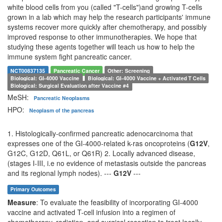
white blood cells from you (called "T-cells")and growing T-cells
grown in a lab which may help the research participants' immune
systems recover more quickly after chemotherapy, and possibly
improved response to other immunotherapies. We hope that
studying these agents together will teach us how to help the
immune system fight pancreatic cancer.
NCT00837135
Pancreatic Cancer
Other: Screening
Biological: GI-4000 Vaccine
Biological: GI-4000 Vaccine + Activated T Cells
Biological: Surgical Evaluation after Vaccine #4
MeSH:
Pancreatic Neoplasms
HPO:
Neoplasm of the pancreas
1. Histologically-confirmed pancreatic adenocarcinoma that
expresses one of the GI-4000-related k-ras oncoproteins (
G12V
,
G12C, G12D, Q61L, or Q61R) 2. Locally advanced disease,
(stages I-III, i.e no evidence of metastasis outside the pancreas
and its regional lymph nodes). ---
G12V
---
Primary Outcomes
Measure
: To evaluate the feasibility of incorporating GI-4000
vaccine and activated T-cell infusion into a regimen of
chemotherapy, radiation, and surgical resection to treat locally