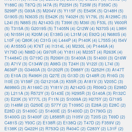
Y188C (6)
T87Q (5)
I47A (5)
P225H (5)
T25W (5)
F359C (5)
S298P (5)
G93A (5)
M204V (5)
Y115F (5)
E545K (5)
Q148H (5)
G190S (5)
N363S (5)
E542K (5)
Y402H (5)
V179L (5)
A1298C (5)
L24I (5)
N88S (5)
A2143G (5)
T399I (5)
M36I (5)
F53L (5)
V600R
(5)
T315A (5)
G2019S (5)
T1405N (4)
Q12W (4)
N370S (4)
L98H
(4)
N155H (4)
K20M (4)
E138G (4)
L31M (4)
E92Q (4)
N680S (4)
L10F (4)
Q80K (4)
C31G (4)
L444P (4)
P140K (4)
L755S (4)
I54V
(4)
A1555G (4)
K76T (4)
I1314L (4)
M230L (4)
P1446A (4)
V179D (4)
N88D (4)
G970R (4)
Y181I (4)
M235T (4)
R263K (4)
T14484C (3)
G719C (3)
R206H (3)
S1400A (3)
S1400I (3)
Q16W
(3)
A71V (3)
C134W (3)
A98G (3)
T24H (3)
V122I (3)
L74I (3)
A636P (3)
G3460A (3)
G1202R (3)
D988Y (3)
Q252H (3)
A147T
(3)
E10A (3)
R496H (3)
Q27E (3)
G13D (3)
Q148R (3)
R16G (3)
I10E (3)
V158F (3)
G21210A (3)
K55R (3)
A181V (3)
V205C (3)
A6986G (3)
A1166C (3)
Y181V (3)
A2142G (3)
R506Q (3)
E298D
(3)
L211A (3)
R572Y (3)
G143E (3)
H295R (3)
G140A (3)
R132C
(3)
E23K (3)
V777L (3)
F11N (2)
S1009A (2)
H275Y (2)
G719S
(2)
I148M (2)
G250E (2)
S77Y (2)
T1095C (2)
E28A (2)
E28C (2)
E28D (2)
S1400C (2)
S1400E (2)
S1400D (2)
D1790G (2)
S1400G (2)
S1400F (2)
L8585R (2)
I105V (2)
T20S (2)
T69D (2)
C481S (2)
Y93C (2)
E138R (2)
E138Q (2)
T47D (2)
F359V (2)
E138K (2)
Q422H (2)
R753Q (2)
R404C (2)
C283Y (2)
L31F (2)