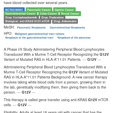
have blood collected over several years.
NCT03190941
Pancreatic Cancer
Gastric Cancer
Gastrointestinal Cancer
Colon Cancer
Rectal Cancer
Drug: Cyclophosphamide
Drug: Fludarabine
Biological: anti-KRAS
G12V
mTCR
Drug: Aldesleukin
MeSH:
Pancreatic Neoplasms
Gastrointestinal Neoplasms
HPO:
Malignant gastrointestinal tract tumors
Neoplasm of the gastrointestinal tract
Neoplasm of the pancreas
A Phase I/II Study Administering Peripheral Blood Lymphocytes
Transduced With a Murine T-Cell Receptor Recognizing the
G12V
Variant of Mutated RAS in HLA-A*11:01 Patients. ---
G12V
---
Administering Peripheral Blood Lymphocytes Transduced With a
Murine T-Cell Receptor Recognizing the
G12V
Variant of Mutated
RAS in HLA-A*11:01 Patients Background: A new cancer therapy
involves taking white blood cells from a person, growing them in
the lab, genetically modifying them, then giving them back to the
person. ---
G12V
---
This therapy is called gene transfer using anti-KRAS
G12V
mTCR
cells. ---
G12V
---
Eligibility: Adults at least 18 years old with cancer that has the