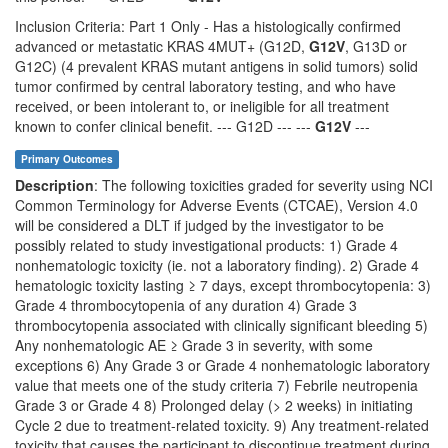
Inclusion Criteria: Part 1 Only - Has a histologically confirmed
advanced or metastatic KRAS 4MUT+ (G12D,
G12V
, G13D or
G12C) (4 prevalent KRAS mutant antigens in solid tumors) solid
tumor confirmed by central laboratory testing, and who have
received, or been intolerant to, or ineligible for all treatment
known to confer clinical benefit. --- G12D --- ---
G12V
---
Primary Outcomes
Description
: The following toxicities graded for severity using NCI
Common Terminology for Adverse Events (CTCAE), Version 4.0
will be considered a DLT if judged by the investigator to be
possibly related to study investigational products: 1) Grade 4
nonhematologic toxicity (ie. not a laboratory finding). 2) Grade 4
hematologic toxicity lasting ≥ 7 days, except thrombocytopenia: 3)
Grade 4 thrombocytopenia of any duration 4) Grade 3
thrombocytopenia associated with clinically significant bleeding 5)
Any nonhematologic AE ≥ Grade 3 in severity, with some
exceptions 6) Any Grade 3 or Grade 4 nonhematologic laboratory
value that meets one of the study criteria 7) Febrile neutropenia
Grade 3 or Grade 4 8) Prolonged delay (> 2 weeks) in initiating
Cycle 2 due to treatment-related toxicity. 9) Any treatment-related
toxicity that causes the participant to discontinue treatment during