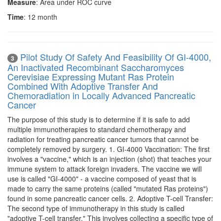
Measure
: Area under ROC curve
Time
: 12 month
Pilot Study Of Safety And Feasibility Of GI-4000,
3
An Inactivated Recombinant Saccharomyces
Cerevisiae Expressing Mutant Ras Protein
Combined With Adoptive Transfer And
Chemoradiation in Locally Advanced Pancreatic
Cancer
The purpose of this study is to determine if it is safe to add
multiple immunotherapies to standard chemotherapy and
radiation for treating pancreatic cancer tumors that cannot be
completely removed by surgery. 1. GI-4000 Vaccination: The first
involves a "vaccine," which is an injection (shot) that teaches your
immune system to attack foreign invaders. The vaccine we will
use is called "GI-4000" - a vaccine composed of yeast that is
made to carry the same proteins (called "mutated Ras proteins")
found in some pancreatic cancer cells. 2. Adoptive T-cell Transfer:
The second type of immunotherapy in this study is called
"adoptive T-cell transfer." This involves collecting a specific type of