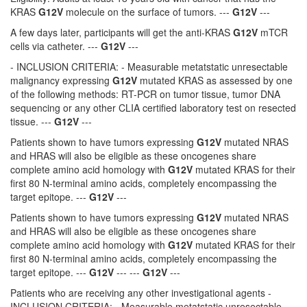
KRAS
G12V
molecule on the surface of tumors. ---
G12V
---
A few days later, participants will get the anti-KRAS
G12V
mTCR
cells via catheter. ---
G12V
---
- INCLUSION CRITERIA: - Measurable metatstatic unresectable
malignancy expressing
G12V
mutated KRAS as assessed by one
of the following methods: RT-PCR on tumor tissue, tumor DNA
sequencing or any other CLIA certified laboratory test on resected
tissue. ---
G12V
---
Patients shown to have tumors expressing
G12V
mutated NRAS
and HRAS will also be eligible as these oncogenes share
complete amino acid homology with
G12V
mutated KRAS for their
first 80 N-terminal amino acids, completely encompassing the
target epitope. ---
G12V
---
Patients shown to have tumors expressing
G12V
mutated NRAS
and HRAS will also be eligible as these oncogenes share
complete amino acid homology with
G12V
mutated KRAS for their
first 80 N-terminal amino acids, completely encompassing the
target epitope. ---
G12V
--- ---
G12V
---
Patients who are receiving any other investigational agents -
INCLUSION CRITERIA: - Measurable metatstatic unresectable