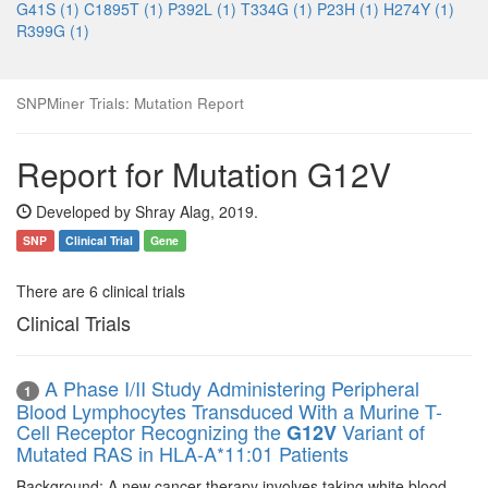
G41S (1)
C1895T (1)
P392L (1)
T334G (1)
P23H (1)
H274Y (1)
R399G (1)
SNPMiner Trials: Mutation Report
Report for Mutation G12V
Developed by Shray Alag, 2019.
SNP
Clinical Trial
Gene
There are 6 clinical trials
Clinical Trials
A Phase I/II Study Administering Peripheral
1
Blood Lymphocytes Transduced With a Murine T-
Cell Receptor Recognizing the
Variant of
G12V
Mutated RAS in HLA-A*11:01 Patients
Background: A new cancer therapy involves taking white blood