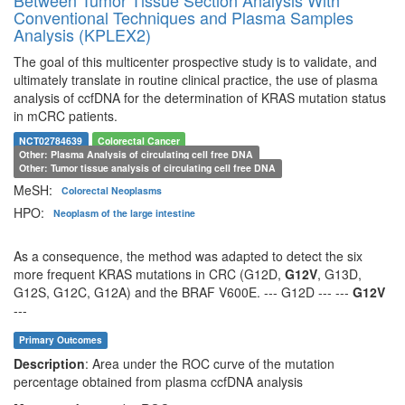
Conventional Techniques and Plasma Samples
Analysis (KPLEX2)
The goal of this multicenter prospective study is to validate, and
ultimately translate in routine clinical practice, the use of plasma
analysis of ccfDNA for the determination of KRAS mutation status
in mCRC patients.
NCT02784639
Colorectal Cancer
Other: Plasma Analysis of circulating cell free DNA
Other: Tumor tissue analysis of circulating cell free DNA
MeSH:
Colorectal Neoplasms
HPO:
Neoplasm of the large intestine
As a consequence, the method was adapted to detect the six
more frequent KRAS mutations in CRC (G12D,
G12V
, G13D,
G12S, G12C, G12A) and the BRAF V600E. --- G12D --- ---
G12V
---
Primary Outcomes
Description
: Area under the ROC curve of the mutation
percentage obtained from plasma ccfDNA analysis