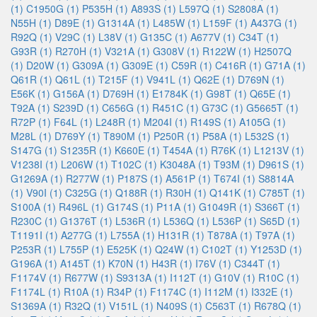
(1)
C1950G (1)
P535H (1)
A893S (1)
L597Q (1)
S2808A (1)
N55H (1)
D89E (1)
G1314A (1)
L485W (1)
L159F (1)
A437G (1)
R92Q (1)
V29C (1)
L38V (1)
G135C (1)
A677V (1)
C34T (1)
G93R (1)
R270H (1)
V321A (1)
G308V (1)
R122W (1)
H2507Q
(1)
D20W (1)
G309A (1)
G309E (1)
C59R (1)
C416R (1)
G71A (1)
Q61R (1)
Q61L (1)
T215F (1)
V941L (1)
Q62E (1)
D769N (1)
E56K (1)
G156A (1)
D769H (1)
E1784K (1)
G98T (1)
Q65E (1)
T92A (1)
S239D (1)
C656G (1)
R451C (1)
G73C (1)
G5665T (1)
R72P (1)
F64L (1)
L248R (1)
M204I (1)
R149S (1)
A105G (1)
M28L (1)
D769Y (1)
T890M (1)
P250R (1)
P58A (1)
L532S (1)
S147G (1)
S1235R (1)
K660E (1)
T454A (1)
R76K (1)
L1213V (1)
V1238I (1)
L206W (1)
T102C (1)
K3048A (1)
T93M (1)
D961S (1)
G1269A (1)
R277W (1)
P187S (1)
A561P (1)
T674I (1)
S8814A
(1)
V90I (1)
C325G (1)
Q188R (1)
R30H (1)
Q141K (1)
C785T (1)
S100A (1)
R496L (1)
G174S (1)
P11A (1)
G1049R (1)
S366T (1)
R230C (1)
G1376T (1)
L536R (1)
L536Q (1)
L536P (1)
S65D (1)
T1191I (1)
A277G (1)
L755A (1)
H131R (1)
T878A (1)
T97A (1)
P253R (1)
L755P (1)
E525K (1)
Q24W (1)
C102T (1)
Y1253D (1)
G196A (1)
A145T (1)
K70N (1)
H43R (1)
I76V (1)
C344T (1)
F1174V (1)
R677W (1)
S9313A (1)
I112T (1)
G10V (1)
R10C (1)
F1174L (1)
R10A (1)
R34P (1)
F1174C (1)
I112M (1)
I332E (1)
S1369A (1)
R32Q (1)
V151L (1)
N409S (1)
C563T (1)
R678Q (1)