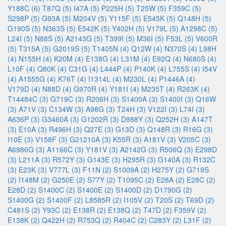
Y188C (6)
T87Q (5)
I47A (5)
P225H (5)
T25W (5)
F359C (5)
S298P (5)
G93A (5)
M204V (5)
Y115F (5)
E545K (5)
Q148H (5)
G190S (5)
N363S (5)
E542K (5)
Y402H (5)
V179L (5)
A1298C (5)
L24I (5)
N88S (5)
A2143G (5)
T399I (5)
M36I (5)
F53L (5)
V600R
(5)
T315A (5)
G2019S (5)
T1405N (4)
Q12W (4)
N370S (4)
L98H
(4)
N155H (4)
K20M (4)
E138G (4)
L31M (4)
E92Q (4)
N680S (4)
L10F (4)
Q80K (4)
C31G (4)
L444P (4)
P140K (4)
L755S (4)
I54V
(4)
A1555G (4)
K76T (4)
I1314L (4)
M230L (4)
P1446A (4)
V179D (4)
N88D (4)
G970R (4)
Y181I (4)
M235T (4)
R263K (4)
T14484C (3)
G719C (3)
R206H (3)
S1400A (3)
S1400I (3)
Q16W
(3)
A71V (3)
C134W (3)
A98G (3)
T24H (3)
V122I (3)
L74I (3)
A636P (3)
G3460A (3)
G1202R (3)
D988Y (3)
Q252H (3)
A147T
(3)
E10A (3)
R496H (3)
Q27E (3)
G13D (3)
Q148R (3)
R16G (3)
I10E (3)
V158F (3)
G21210A (3)
K55R (3)
A181V (3)
V205C (3)
A6986G (3)
A1166C (3)
Y181V (3)
A2142G (3)
R506Q (3)
E298D
(3)
L211A (3)
R572Y (3)
G143E (3)
H295R (3)
G140A (3)
R132C
(3)
E23K (3)
V777L (3)
F11N (2)
S1009A (2)
H275Y (2)
G719S
(2)
I148M (2)
G250E (2)
S77Y (2)
T1095C (2)
E28A (2)
E28C (2)
E28D (2)
S1400C (2)
S1400E (2)
S1400D (2)
D1790G (2)
S1400G (2)
S1400F (2)
L8585R (2)
I105V (2)
T20S (2)
T69D (2)
C481S (2)
Y93C (2)
E138R (2)
E138Q (2)
T47D (2)
F359V (2)
E138K (2)
Q422H (2)
R753Q (2)
R404C (2)
C283Y (2)
L31F (2)