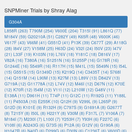
SNPMiner Trials by Shray Alag
G304A
L858R (263)
T790M (254)
V600E (204)
T315I (91)
L861Q (77)
M184V (59)
G20210A (51)
C282Y (49)
K65R (48)
V600K (46)
V617F (43)
V66M (41)
G551D (41)
P13K (39)
C677T (29)
A118G
(28)
I84V (27)
V158M (25)
H63D (24)
V32I (24)
I50V (23)
I47V
(21)
L33F (19)
K103N (19)
L76V (18)
Y181C (18)
D816V (17)
V82A (16)
T380A (16)
S1251N (16)
S1255P (16)
G178R (16)
G1244E (16)
S549R (16)
R117H (15)
M41L (15)
S549N (15)
I54L
(15)
G551S (15)
G1349D (15)
K219Q (14)
C3435T (14)
S768I
(14)
Q151M (14)
L90M (13)
K27M (13)
L89V (13)
D842V (13)
G719A (12)
G11778A (12)
L74V (12)
M46I (12)
D67N (12)
K70E
(12)
K70R (12)
I54M (12)
V11I (12)
L210W (12)
G48V (11)
E138A (11)
D961H (11)
T74P (11)
G12C (11)
R192G (11)
Y188L
(11)
P4503A (10)
E255K (10)
Q12H (9)
V299L (9)
L265P (9)
G12D (9)
K101E (9)
R132H (9)
C797S (9)
G1691A (8)
G2677T
(8)
T215Y (8)
I50L (8)
H221Y (8)
V30M (8)
F317L (7)
V106A (7)
M184I (7)
M230I (7)
L100I (7)
Y253H (7)
Y93H (6)
F227C (6)
V108I (6)
A3243G (6)
G73S (6)
P12A (6)
G12V (6)
G190A (6)
H1047R (6)
N40D (6)
D299G (6)
D30N (6)
C1236T (6)
V600D (6)