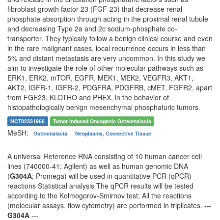
fibroblast growth factor-23 (FGF-23) that decrease renal
phosphate absorption through acting in the proximal renal tubule
and decreasing Type 2a and 2c sodium-phosphate co-
transporter. They typically follow a benign clinical course and even
in the rare malignant cases, local recurrence occurs in less than
5% and distant metastasis are very uncommon. In this study we
aim to investigate the role of other molecular pathways such as
ERK1, ERK2, mTOR, EGFR, MEK1, MEK2, VEGFR3, AKT1,
AKT2, IGFR-1, IGFR-2, PDGFRA, PDGFRB, cMET, FGFR2, apart
from FGF23, KLOTHO and PHEX, in the behavior of
histopathologically benign mesenchymal phosphaturic tumors.
NCT02331966
Tumor Induced Oncogenic Osteomalacia
MeSH:
Osteomalacia
Neoplasms, Connective Tissue
A universal Reference RNA consisting of 10 human cancer cell
lines (740000-41; Agilent) as well as human genomic DNA
(
G304A
; Promega) will be used in quantitative PCR (qPCR)
reactions Statistical analysis The qPCR results will be tested
according to the Kolmogorov-Smirnov test; All the reactions
(molecular assays, flow cytometry) are performed in triplicates. ---
G304A
---