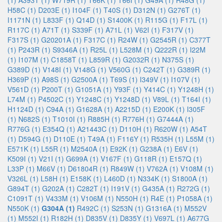
(1)
A393T (1)
W719R (1)
T66K (1)
T66I (1)
G49A (1)
R48G (1)
H58C (1)
D203E (1)
I104F (1)
T40S (1)
D312N (1)
G276T (1)
I1171N (1)
L833F (1)
Q14D (1)
S1400K (1)
R115G (1)
F17L (1)
R117C (1)
A71T (1)
S339F (1)
A71L (1)
V62I (1)
F317V (1)
F317S (1)
G20201A (1)
F317C (1)
R24W (1)
G2545R (1)
C377T
(1)
P243R (1)
S9346A (1)
R25L (1)
L528M (1)
Q222R (1)
I22M
(1)
I107M (1)
C1858T (1)
L859R (1)
G2032R (1)
N375S (1)
G389D (1)
V148I (1)
V148G (1)
V560G (1)
C242T (1)
G389R (1)
H369P (1)
A98S (1)
G2500A (1)
T69S (1)
I349V (1)
I107V (1)
V561D (1)
P200T (1)
G1051A (1)
Y93F (1)
Y414C (1)
Y1248H (1)
L74M (1)
P4502C (1)
Y1248C (1)
Y1248D (1)
V89L (1)
T164I (1)
H1124D (1)
C94A (1)
G1628A (1)
A2215D (1)
E200K (1)
I305F
(1)
N682S (1)
T1010I (1)
R885H (1)
R776H (1)
G7444A (1)
R776G (1)
E354Q (1)
A21443C (1)
D110H (1)
R620W (1)
A54T
(1)
D594G (1)
D110E (1)
T49A (1)
F116Y (1)
R535H (1)
L55M (1)
E571K (1)
L55R (1)
M2540A (1)
E92K (1)
G238A (1)
E6V (1)
K509I (1)
V21I (1)
G699A (1)
V167F (1)
G118R (1)
E157Q (1)
L33P (1)
M66V (1)
D61804R (1)
R849W (1)
V762A (1)
V108M (1)
V326L (1)
L58H (1)
E158K (1)
L460D (1)
N334K (1)
S1800A (1)
G894T (1)
G202A (1)
C282T (1)
I191V (1)
G435A (1)
R272G (1)
C1091T (1)
V433M (1)
V106M (1)
N550H (1)
R4E (1)
P1058A (1)
N550K (1)
G304A (1)
R492C (1)
S253N (1)
G1316A (1)
M552V
(1)
M552I (1)
R182H (1)
D835V (1)
D835Y (1)
V697L (1)
A677G