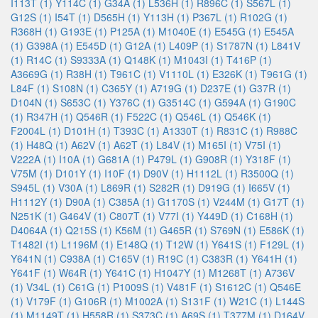
I113T (1)
Y114C (1)
G34A (1)
L536H (1)
R896C (1)
S567L (1)
G12S (1)
I54T (1)
D565H (1)
Y113H (1)
P367L (1)
R102G (1)
R368H (1)
G193E (1)
P125A (1)
M1040E (1)
E545G (1)
E545A
(1)
G398A (1)
E545D (1)
G12A (1)
L409P (1)
S1787N (1)
L841V
(1)
R14C (1)
S9333A (1)
Q148K (1)
M1043I (1)
T416P (1)
A3669G (1)
R38H (1)
T961C (1)
V1110L (1)
E326K (1)
T961G (1)
L84F (1)
S108N (1)
C365Y (1)
A719G (1)
D237E (1)
G37R (1)
D104N (1)
S653C (1)
Y376C (1)
G3514C (1)
G594A (1)
G190C
(1)
R347H (1)
Q546R (1)
F522C (1)
Q546L (1)
Q546K (1)
F2004L (1)
D101H (1)
T393C (1)
A1330T (1)
R831C (1)
R988C
(1)
H48Q (1)
A62V (1)
A62T (1)
L84V (1)
M165I (1)
V75I (1)
V222A (1)
I10A (1)
G681A (1)
P479L (1)
G908R (1)
Y318F (1)
V75M (1)
D101Y (1)
I10F (1)
D90V (1)
H1112L (1)
R3500Q (1)
S945L (1)
V30A (1)
L869R (1)
S282R (1)
D919G (1)
I665V (1)
H1112Y (1)
D90A (1)
C385A (1)
G1170S (1)
V244M (1)
G17T (1)
N251K (1)
G464V (1)
C807T (1)
V77I (1)
Y449D (1)
C168H (1)
D4064A (1)
Q215S (1)
K56M (1)
G465R (1)
S769N (1)
E586K (1)
T1482I (1)
L1196M (1)
E148Q (1)
T12W (1)
Y641S (1)
F129L (1)
Y641N (1)
C938A (1)
C165V (1)
R19C (1)
C383R (1)
Y641H (1)
Y641F (1)
W64R (1)
Y641C (1)
H1047Y (1)
M1268T (1)
A736V
(1)
V34L (1)
C61G (1)
P1009S (1)
V481F (1)
S1612C (1)
Q546E
(1)
V179F (1)
G106R (1)
M1002A (1)
S131F (1)
W21C (1)
L144S
(1)
M1149T (1)
H558R (1)
S373C (1)
A69S (1)
T377M (1)
D164V