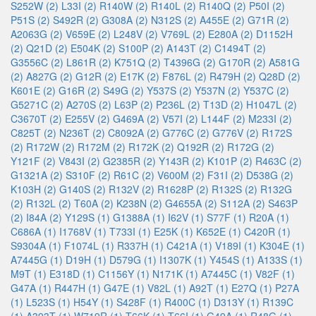
S252W (2)
L33I (2)
R140W (2)
R140L (2)
R140Q (2)
P50I (2)
P51S (2)
S492R (2)
G308A (2)
N312S (2)
A455E (2)
G71R (2)
A2063G (2)
V659E (2)
L248V (2)
V769L (2)
E280A (2)
D1152H
(2)
Q21D (2)
E504K (2)
S100P (2)
A143T (2)
C1494T (2)
G3556C (2)
L861R (2)
K751Q (2)
T4396G (2)
G170R (2)
A581G
(2)
A827G (2)
G12R (2)
E17K (2)
F876L (2)
R479H (2)
Q28D (2)
K601E (2)
G16R (2)
S49G (2)
Y537S (2)
Y537N (2)
Y537C (2)
G5271C (2)
A270S (2)
L63P (2)
P236L (2)
T13D (2)
H1047L (2)
C3670T (2)
E255V (2)
G469A (2)
V57I (2)
L144F (2)
M233I (2)
C825T (2)
N236T (2)
C8092A (2)
G776C (2)
G776V (2)
R172S
(2)
R172W (2)
R172M (2)
R172K (2)
Q192R (2)
R172G (2)
Y121F (2)
V843I (2)
G2385R (2)
Y143R (2)
K101P (2)
R463C (2)
G1321A (2)
S310F (2)
R61C (2)
V600M (2)
F31I (2)
D538G (2)
K103H (2)
G140S (2)
R132V (2)
R1628P (2)
R132S (2)
R132G
(2)
R132L (2)
T60A (2)
K238N (2)
G4655A (2)
S112A (2)
S463P
(2)
I84A (2)
Y129S (1)
G1388A (1)
I62V (1)
S77F (1)
R20A (1)
C686A (1)
I1768V (1)
T733I (1)
E25K (1)
K652E (1)
C420R (1)
S9304A (1)
F1074L (1)
R337H (1)
C421A (1)
V189I (1)
K304E (1)
A7445G (1)
D19H (1)
D579G (1)
I1307K (1)
Y454S (1)
A133S (1)
M9T (1)
E318D (1)
C1156Y (1)
N171K (1)
A7445C (1)
V82F (1)
G47A (1)
R447H (1)
G47E (1)
V82L (1)
A92T (1)
E27Q (1)
P27A
(1)
L523S (1)
H54Y (1)
S428F (1)
R400C (1)
D313Y (1)
R139C