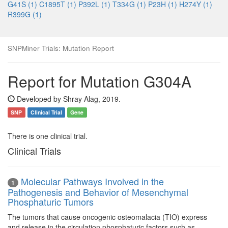
G41S (1)
C1895T (1)
P392L (1)
T334G (1)
P23H (1)
H274Y (1)
R399G (1)
SNPMiner Trials: Mutation Report
Report for Mutation G304A
Developed by Shray Alag, 2019.
SNP
Clinical Trial
Gene
There is one clinical trial.
Clinical Trials
Molecular Pathways Involved in the
1
Pathogenesis and Behavior of Mesenchymal
Phosphaturic Tumors
The tumors that cause oncogenic osteomalacia (TIO) express
and release in the circulation phosphaturic factors such as