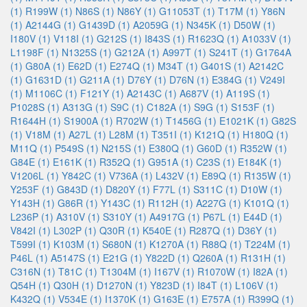
(1)
R199W (1)
N86S (1)
N86Y (1)
G11053T (1)
T17M (1)
Y86N
(1)
A2144G (1)
G1439D (1)
A2059G (1)
N345K (1)
D50W (1)
I180V (1)
V118I (1)
G212S (1)
I843S (1)
R1623Q (1)
A1033V (1)
L1198F (1)
N1325S (1)
G212A (1)
A997T (1)
S241T (1)
G1764A
(1)
G80A (1)
E62D (1)
E274Q (1)
M34T (1)
G401S (1)
A2142C
(1)
G1631D (1)
G211A (1)
D76Y (1)
D76N (1)
E384G (1)
V249I
(1)
M1106C (1)
F121Y (1)
A2143C (1)
A687V (1)
A119S (1)
P1028S (1)
A313G (1)
S9C (1)
C182A (1)
S9G (1)
S153F (1)
R1644H (1)
S1900A (1)
R702W (1)
T1456G (1)
E1021K (1)
G82S
(1)
V18M (1)
A27L (1)
L28M (1)
T351I (1)
K121Q (1)
H180Q (1)
M11Q (1)
P549S (1)
N215S (1)
E380Q (1)
G60D (1)
R352W (1)
G84E (1)
E161K (1)
R352Q (1)
G951A (1)
C23S (1)
E184K (1)
V1206L (1)
Y842C (1)
V736A (1)
L432V (1)
E89Q (1)
R135W (1)
Y253F (1)
G843D (1)
D820Y (1)
F77L (1)
S311C (1)
D10W (1)
Y143H (1)
G86R (1)
Y143C (1)
R112H (1)
A227G (1)
K101Q (1)
L236P (1)
A310V (1)
S310Y (1)
A4917G (1)
P67L (1)
E44D (1)
V842I (1)
L302P (1)
Q30R (1)
K540E (1)
R287Q (1)
D36Y (1)
T599I (1)
K103M (1)
S680N (1)
K1270A (1)
R88Q (1)
T224M (1)
P46L (1)
A5147S (1)
E21G (1)
Y822D (1)
Q260A (1)
R131H (1)
C316N (1)
T81C (1)
T1304M (1)
I167V (1)
R1070W (1)
I82A (1)
Q54H (1)
Q30H (1)
D1270N (1)
Y823D (1)
I84T (1)
L106V (1)
K432Q (1)
V534E (1)
I1370K (1)
G163E (1)
E757A (1)
R399Q (1)