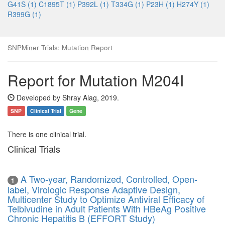
G41S (1)
C1895T (1)
P392L (1)
T334G (1)
P23H (1)
H274Y (1)
R399G (1)
SNPMiner Trials: Mutation Report
Report for Mutation M204I
Developed by Shray Alag, 2019.
SNP
Clinical Trial
Gene
There is one clinical trial.
Clinical Trials
A Two-year, Randomized, Controlled, Open-
1
label, Virologic Response Adaptive Design,
Multicenter Study to Optimize Antiviral Efficacy of
Telbivudine in Adult Patients With HBeAg Positive
Chronic Hepatitis B (EFFORT Study)