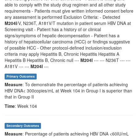
able to comply with the study drug regimen and all other study
requirements - Patients must give written informed consent before
any assessment is performed Exclusion Criteria: - Detected
M204I
/V, N236T, A181V/T mutation in patient serum HBV DNA at
Screening visit - Patient has a history of or clinical
signs/symptoms of hepatic decompensation - Patient has a
history of hepatocellular carcinoma (HCC) or findings suggestive
of possible HCC - Other protocol-defined inclusion/exclusion
criteria may apply Hepatitis B, Chronic Hepatitis Hepatitis A
Hepatitis B Hepatitis B, Chronic null ---
M204I
--- --- N236T --- ---
A181V --- ---
M204I
---
Primary Outcomes
Measure
: To demonstrate the percentage of patients achieving
HBV DNA< 300copies/mL at Week 104 in Group I is superior than
that in Group II
Time
: Week 104
Secondary Outcomes
Measure
: Percentage of patients achieving HBV DNA <60IU/mL