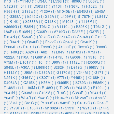
I113T (1)
Y114C (1)
G34A (1)
L536H (1)
R896C (1)
S567L (1)
G12S (1)
I54T (1)
D565H (1)
Y113H (1)
P367L (1)
R102G (1)
R368H (1)
G193E (1)
P125A (1)
M1040E (1)
E545G (1)
E545A
(1)
G398A (1)
E545D (1)
G12A (1)
L409P (1)
S1787N (1)
L841V
(1)
R14C (1)
S9333A (1)
Q148K (1)
M1043I (1)
T416P (1)
A3669G (1)
R38H (1)
T961C (1)
V1110L (1)
E326K (1)
T961G (1)
L84F (1)
S108N (1)
C365Y (1)
A719G (1)
D237E (1)
G37R (1)
D104N (1)
S653C (1)
Y376C (1)
G3514C (1)
G594A (1)
G190C
(1)
R347H (1)
Q546R (1)
F522C (1)
Q546L (1)
Q546K (1)
F2004L (1)
D101H (1)
T393C (1)
A1330T (1)
R831C (1)
R988C
(1)
H48Q (1)
A62V (1)
A62T (1)
L84V (1)
M165I (1)
V75I (1)
V222A (1)
I10A (1)
G681A (1)
P479L (1)
G908R (1)
Y318F (1)
V75M (1)
D101Y (1)
I10F (1)
D90V (1)
H1112L (1)
R3500Q (1)
S945L (1)
V30A (1)
L869R (1)
S282R (1)
D919G (1)
I665V (1)
H1112Y (1)
D90A (1)
C385A (1)
G1170S (1)
V244M (1)
G17T (1)
N251K (1)
G464V (1)
C807T (1)
V77I (1)
Y449D (1)
C168H (1)
D4064A (1)
Q215S (1)
K56M (1)
G465R (1)
S769N (1)
E586K (1)
T1482I (1)
L1196M (1)
E148Q (1)
T12W (1)
Y641S (1)
F129L (1)
Y641N (1)
C938A (1)
C165V (1)
R19C (1)
C383R (1)
Y641H (1)
Y641F (1)
W64R (1)
Y641C (1)
H1047Y (1)
M1268T (1)
A736V
(1)
V34L (1)
C61G (1)
P1009S (1)
V481F (1)
S1612C (1)
Q546E
(1)
V179F (1)
G106R (1)
M1002A (1)
S131F (1)
W21C (1)
L144S
(1)
M1149T (1)
H558R (1)
S373C (1)
A69S (1)
T377M (1)
D164V