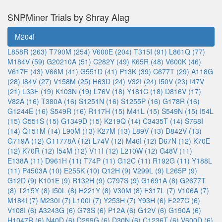
SNPMiner Trials by Shray Alag
M204I
L858R (263)
T790M (254)
V600E (204)
T315I (91)
L861Q (77)
M184V (59)
G20210A (51)
C282Y (49)
K65R (48)
V600K (46)
V617F (43)
V66M (41)
G551D (41)
P13K (39)
C677T (29)
A118G
(28)
I84V (27)
V158M (25)
H63D (24)
V32I (24)
I50V (23)
I47V
(21)
L33F (19)
K103N (19)
L76V (18)
Y181C (18)
D816V (17)
V82A (16)
T380A (16)
S1251N (16)
S1255P (16)
G178R (16)
G1244E (16)
S549R (16)
R117H (15)
M41L (15)
S549N (15)
I54L
(15)
G551S (15)
G1349D (15)
K219Q (14)
C3435T (14)
S768I
(14)
Q151M (14)
L90M (13)
K27M (13)
L89V (13)
D842V (13)
G719A (12)
G11778A (12)
L74V (12)
M46I (12)
D67N (12)
K70E
(12)
K70R (12)
I54M (12)
V11I (12)
L210W (12)
G48V (11)
E138A (11)
D961H (11)
T74P (11)
G12C (11)
R192G (11)
Y188L
(11)
P4503A (10)
E255K (10)
Q12H (9)
V299L (9)
L265P (9)
G12D (9)
K101E (9)
R132H (9)
C797S (9)
G1691A (8)
G2677T
(8)
T215Y (8)
I50L (8)
H221Y (8)
V30M (8)
F317L (7)
V106A (7)
M184I (7)
M230I (7)
L100I (7)
Y253H (7)
Y93H (6)
F227C (6)
V108I (6)
A3243G (6)
G73S (6)
P12A (6)
G12V (6)
G190A (6)
H1047R (6)
N40D (6)
D299G (6)
D30N (6)
C1236T (6)
V600D (6)