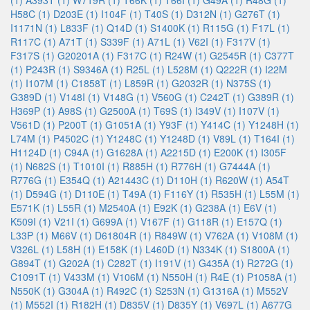
(1)
A393T (1)
W719R (1)
T66K (1)
T66I (1)
G49A (1)
R48G (1)
H58C (1)
D203E (1)
I104F (1)
T40S (1)
D312N (1)
G276T (1)
I1171N (1)
L833F (1)
Q14D (1)
S1400K (1)
R115G (1)
F17L (1)
R117C (1)
A71T (1)
S339F (1)
A71L (1)
V62I (1)
F317V (1)
F317S (1)
G20201A (1)
F317C (1)
R24W (1)
G2545R (1)
C377T
(1)
P243R (1)
S9346A (1)
R25L (1)
L528M (1)
Q222R (1)
I22M
(1)
I107M (1)
C1858T (1)
L859R (1)
G2032R (1)
N375S (1)
G389D (1)
V148I (1)
V148G (1)
V560G (1)
C242T (1)
G389R (1)
H369P (1)
A98S (1)
G2500A (1)
T69S (1)
I349V (1)
I107V (1)
V561D (1)
P200T (1)
G1051A (1)
Y93F (1)
Y414C (1)
Y1248H (1)
L74M (1)
P4502C (1)
Y1248C (1)
Y1248D (1)
V89L (1)
T164I (1)
H1124D (1)
C94A (1)
G1628A (1)
A2215D (1)
E200K (1)
I305F
(1)
N682S (1)
T1010I (1)
R885H (1)
R776H (1)
G7444A (1)
R776G (1)
E354Q (1)
A21443C (1)
D110H (1)
R620W (1)
A54T
(1)
D594G (1)
D110E (1)
T49A (1)
F116Y (1)
R535H (1)
L55M (1)
E571K (1)
L55R (1)
M2540A (1)
E92K (1)
G238A (1)
E6V (1)
K509I (1)
V21I (1)
G699A (1)
V167F (1)
G118R (1)
E157Q (1)
L33P (1)
M66V (1)
D61804R (1)
R849W (1)
V762A (1)
V108M (1)
V326L (1)
L58H (1)
E158K (1)
L460D (1)
N334K (1)
S1800A (1)
G894T (1)
G202A (1)
C282T (1)
I191V (1)
G435A (1)
R272G (1)
C1091T (1)
V433M (1)
V106M (1)
N550H (1)
R4E (1)
P1058A (1)
N550K (1)
G304A (1)
R492C (1)
S253N (1)
G1316A (1)
M552V
(1)
M552I (1)
R182H (1)
D835V (1)
D835Y (1)
V697L (1)
A677G