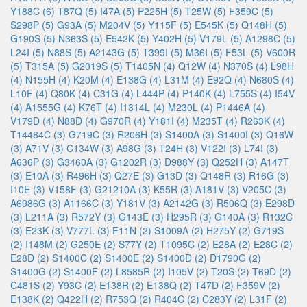
Y188C (6)
T87Q (5)
I47A (5)
P225H (5)
T25W (5)
F359C (5)
S298P (5)
G93A (5)
M204V (5)
Y115F (5)
E545K (5)
Q148H (5)
G190S (5)
N363S (5)
E542K (5)
Y402H (5)
V179L (5)
A1298C (5)
L24I (5)
N88S (5)
A2143G (5)
T399I (5)
M36I (5)
F53L (5)
V600R
(5)
T315A (5)
G2019S (5)
T1405N (4)
Q12W (4)
N370S (4)
L98H
(4)
N155H (4)
K20M (4)
E138G (4)
L31M (4)
E92Q (4)
N680S (4)
L10F (4)
Q80K (4)
C31G (4)
L444P (4)
P140K (4)
L755S (4)
I54V
(4)
A1555G (4)
K76T (4)
I1314L (4)
M230L (4)
P1446A (4)
V179D (4)
N88D (4)
G970R (4)
Y181I (4)
M235T (4)
R263K (4)
T14484C (3)
G719C (3)
R206H (3)
S1400A (3)
S1400I (3)
Q16W
(3)
A71V (3)
C134W (3)
A98G (3)
T24H (3)
V122I (3)
L74I (3)
A636P (3)
G3460A (3)
G1202R (3)
D988Y (3)
Q252H (3)
A147T
(3)
E10A (3)
R496H (3)
Q27E (3)
G13D (3)
Q148R (3)
R16G (3)
I10E (3)
V158F (3)
G21210A (3)
K55R (3)
A181V (3)
V205C (3)
A6986G (3)
A1166C (3)
Y181V (3)
A2142G (3)
R506Q (3)
E298D
(3)
L211A (3)
R572Y (3)
G143E (3)
H295R (3)
G140A (3)
R132C
(3)
E23K (3)
V777L (3)
F11N (2)
S1009A (2)
H275Y (2)
G719S
(2)
I148M (2)
G250E (2)
S77Y (2)
T1095C (2)
E28A (2)
E28C (2)
E28D (2)
S1400C (2)
S1400E (2)
S1400D (2)
D1790G (2)
S1400G (2)
S1400F (2)
L8585R (2)
I105V (2)
T20S (2)
T69D (2)
C481S (2)
Y93C (2)
E138R (2)
E138Q (2)
T47D (2)
F359V (2)
E138K (2)
Q422H (2)
R753Q (2)
R404C (2)
C283Y (2)
L31F (2)