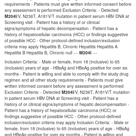
requirements - Patients must give written informed consent before
any assessment is performed Exclusion Criteria: - Detected
M204I
/V, N236T, A181V/T mutation in patient serum HBV DNA at
Screening visit - Patient has a history of or clinical
signs/symptoms of hepatic decompensation - Patient has a
history of hepatocellular carcinoma (HCC) or findings suggestive
of possible HCC - Other protocol-defined inclusion/exclusion
criteria may apply Hepatitis B, Chronic Hepatitis Hepatitis A
Hepatitis B Hepatitis B, Chronic null ---
M204I
---
Inclusion Criteria: - Male or female, from 18 (inclusive) to 65
(inclusive) years of age - HBsAg and HBeAg positive for over six
months - Patient is willing and able to comply with the study drug
regimen and all other study requirements - Patients must give
written informed consent before any assessment is performed
Exclusion Criteria: - Detected
M204I
/V, N236T, A181V/T mutation
in patient serum HBV DNA at Screening visit - Patient has a
history of or clinical signs/symptoms of hepatic decompensation -
Patient has a history of hepatocellular carcinoma (HCC) or
findings suggestive of possible HCC - Other protocol-defined
inclusion/exclusion criteria may apply Inclusion Criteria: - Male or
female, from 18 (inclusive) to 65 (inclusive) years of age - HBsAg
and HBeAg positive for over six months - Patient is willing and