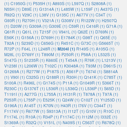
(1)
C1950G (1)
P535H (1)
A893S (1)
L597Q (1)
S2808A (1)
N55H (1)
D89E (1)
G1314A (1)
L485W (1)
L159F (1)
A437G (1)
R92Q (1)
V29C (1)
L38V (1)
G135C (1)
A677V (1)
C34T (1)
G93R (1)
R270H (1)
V321A (1)
G308V (1)
R122W (1)
H2507Q
(1)
D20W (1)
G309A (1)
G309E (1)
C59R (1)
C416R (1)
G71A (1)
Q61R (1)
Q61L (1)
T215F (1)
V941L (1)
Q62E (1)
D769N (1)
E56K (1)
G156A (1)
D769H (1)
E1784K (1)
G98T (1)
Q65E (1)
T92A (1)
S239D (1)
C656G (1)
R451C (1)
G73C (1)
G5665T (1)
R72P (1)
F64L (1)
L248R (1)
M204I (1)
R149S (1)
A105G (1)
M28L (1)
D769Y (1)
T890M (1)
P250R (1)
P58A (1)
L532S (1)
S147G (1)
S1235R (1)
K660E (1)
T454A (1)
R76K (1)
L1213V (1)
V1238I (1)
L206W (1)
T102C (1)
K3048A (1)
T93M (1)
D961S (1)
G1269A (1)
R277W (1)
P187S (1)
A561P (1)
T674I (1)
S8814A
(1)
V90I (1)
C325G (1)
Q188R (1)
R30H (1)
Q141K (1)
C785T (1)
S100A (1)
R496L (1)
G174S (1)
P11A (1)
G1049R (1)
S366T (1)
R230C (1)
G1376T (1)
L536R (1)
L536Q (1)
L536P (1)
S65D (1)
T1191I (1)
A277G (1)
L755A (1)
H131R (1)
T878A (1)
T97A (1)
P253R (1)
L755P (1)
E525K (1)
Q24W (1)
C102T (1)
Y1253D (1)
G196A (1)
A145T (1)
K70N (1)
H43R (1)
I76V (1)
C344T (1)
F1174V (1)
R677W (1)
S9313A (1)
I112T (1)
G10V (1)
R10C (1)
F1174L (1)
R10A (1)
R34P (1)
F1174C (1)
I112M (1)
I332E (1)
S1369A (1)
R32Q (1)
V151L (1)
N409S (1)
C563T (1)
R678Q (1)