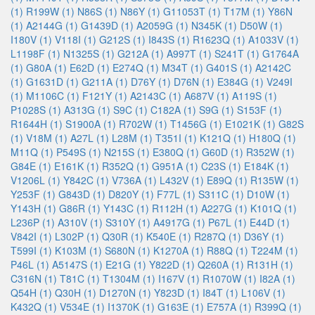
(1)
R199W (1)
N86S (1)
N86Y (1)
G11053T (1)
T17M (1)
Y86N
(1)
A2144G (1)
G1439D (1)
A2059G (1)
N345K (1)
D50W (1)
I180V (1)
V118I (1)
G212S (1)
I843S (1)
R1623Q (1)
A1033V (1)
L1198F (1)
N1325S (1)
G212A (1)
A997T (1)
S241T (1)
G1764A
(1)
G80A (1)
E62D (1)
E274Q (1)
M34T (1)
G401S (1)
A2142C
(1)
G1631D (1)
G211A (1)
D76Y (1)
D76N (1)
E384G (1)
V249I
(1)
M1106C (1)
F121Y (1)
A2143C (1)
A687V (1)
A119S (1)
P1028S (1)
A313G (1)
S9C (1)
C182A (1)
S9G (1)
S153F (1)
R1644H (1)
S1900A (1)
R702W (1)
T1456G (1)
E1021K (1)
G82S
(1)
V18M (1)
A27L (1)
L28M (1)
T351I (1)
K121Q (1)
H180Q (1)
M11Q (1)
P549S (1)
N215S (1)
E380Q (1)
G60D (1)
R352W (1)
G84E (1)
E161K (1)
R352Q (1)
G951A (1)
C23S (1)
E184K (1)
V1206L (1)
Y842C (1)
V736A (1)
L432V (1)
E89Q (1)
R135W (1)
Y253F (1)
G843D (1)
D820Y (1)
F77L (1)
S311C (1)
D10W (1)
Y143H (1)
G86R (1)
Y143C (1)
R112H (1)
A227G (1)
K101Q (1)
L236P (1)
A310V (1)
S310Y (1)
A4917G (1)
P67L (1)
E44D (1)
V842I (1)
L302P (1)
Q30R (1)
K540E (1)
R287Q (1)
D36Y (1)
T599I (1)
K103M (1)
S680N (1)
K1270A (1)
R88Q (1)
T224M (1)
P46L (1)
A5147S (1)
E21G (1)
Y822D (1)
Q260A (1)
R131H (1)
C316N (1)
T81C (1)
T1304M (1)
I167V (1)
R1070W (1)
I82A (1)
Q54H (1)
Q30H (1)
D1270N (1)
Y823D (1)
I84T (1)
L106V (1)
K432Q (1)
V534E (1)
I1370K (1)
G163E (1)
E757A (1)
R399Q (1)