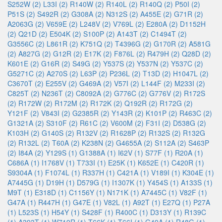
S252W (2)
L33I (2)
R140W (2)
R140L (2)
R140Q (2)
P50I (2)
P51S (2)
S492R (2)
G308A (2)
N312S (2)
A455E (2)
G71R (2)
A2063G (2)
V659E (2)
L248V (2)
V769L (2)
E280A (2)
D1152H
(2)
Q21D (2)
E504K (2)
S100P (2)
A143T (2)
C1494T (2)
G3556C (2)
L861R (2)
K751Q (2)
T4396G (2)
G170R (2)
A581G
(2)
A827G (2)
G12R (2)
E17K (2)
F876L (2)
R479H (2)
Q28D (2)
K601E (2)
G16R (2)
S49G (2)
Y537S (2)
Y537N (2)
Y537C (2)
G5271C (2)
A270S (2)
L63P (2)
P236L (2)
T13D (2)
H1047L (2)
C3670T (2)
E255V (2)
G469A (2)
V57I (2)
L144F (2)
M233I (2)
C825T (2)
N236T (2)
C8092A (2)
G776C (2)
G776V (2)
R172S
(2)
R172W (2)
R172M (2)
R172K (2)
Q192R (2)
R172G (2)
Y121F (2)
V843I (2)
G2385R (2)
Y143R (2)
K101P (2)
R463C (2)
G1321A (2)
S310F (2)
R61C (2)
V600M (2)
F31I (2)
D538G (2)
K103H (2)
G140S (2)
R132V (2)
R1628P (2)
R132S (2)
R132G
(2)
R132L (2)
T60A (2)
K238N (2)
G4655A (2)
S112A (2)
S463P
(2)
I84A (2)
Y129S (1)
G1388A (1)
I62V (1)
S77F (1)
R20A (1)
C686A (1)
I1768V (1)
T733I (1)
E25K (1)
K652E (1)
C420R (1)
S9304A (1)
F1074L (1)
R337H (1)
C421A (1)
V189I (1)
K304E (1)
A7445G (1)
D19H (1)
D579G (1)
I1307K (1)
Y454S (1)
A133S (1)
M9T (1)
E318D (1)
C1156Y (1)
N171K (1)
A7445C (1)
V82F (1)
G47A (1)
R447H (1)
G47E (1)
V82L (1)
A92T (1)
E27Q (1)
P27A
(1)
L523S (1)
H54Y (1)
S428F (1)
R400C (1)
D313Y (1)
R139C