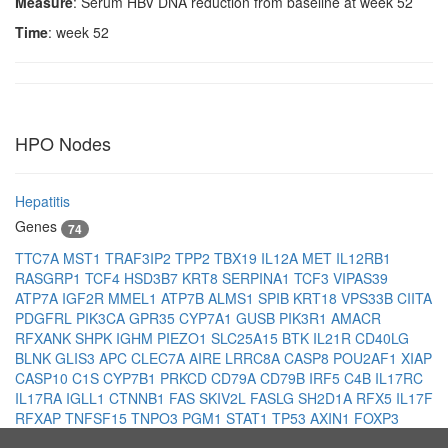
Measure
: Serum HBV DNA reduction from baseline at week 52
Time
: week 52
HPO Nodes
Hepatitis
Genes
74
TTC7A
MST1
TRAF3IP2
TPP2
TBX19
IL12A
MET
IL12RB1
RASGRP1
TCF4
HSD3B7
KRT8
SERPINA1
TCF3
VIPAS39
ATP7A
IGF2R
MMEL1
ATP7B
ALMS1
SPIB
KRT18
VPS33B
CIITA
PDGFRL
PIK3CA
GPR35
CYP7A1
GUSB
PIK3R1
AMACR
RFXANK
SHPK
IGHM
PIEZO1
SLC25A15
BTK
IL21R
CD40LG
BLNK
GLIS3
APC
CLEC7A
AIRE
LRRC8A
CASP8
POU2AF1
XIAP
CASP10
C1S
CYP7B1
PRKCD
CD79A
CD79B
IRF5
C4B
IL17RC
IL17RA
IGLL1
CTNNB1
FAS
SKIV2L
FASLG
SH2D1A
RFX5
IL17F
RFXAP
TNFSF15
TNPO3
PGM1
STAT1
TP53
AXIN1
FOXP3