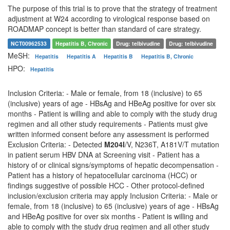
The purpose of this trial is to prove that the strategy of treatment
adjustment at W24 according to virological response based on
ROADMAP concept is better than standard of care strategy.
NCT00962533
Hepatitis B, Chronic
Drug: telbivudine
Drug: telbivudine
MeSH:
Hepatitis
Hepatitis A
Hepatitis B
Hepatitis B, Chronic
HPO:
Hepatitis
Inclusion Criteria: - Male or female, from 18 (inclusive) to 65
(inclusive) years of age - HBsAg and HBeAg positive for over six
months - Patient is willing and able to comply with the study drug
regimen and all other study requirements - Patients must give
written informed consent before any assessment is performed
Exclusion Criteria: - Detected
M204I
/V, N236T, A181V/T mutation
in patient serum HBV DNA at Screening visit - Patient has a
history of or clinical signs/symptoms of hepatic decompensation -
Patient has a history of hepatocellular carcinoma (HCC) or
findings suggestive of possible HCC - Other protocol-defined
inclusion/exclusion criteria may apply Inclusion Criteria: - Male or
female, from 18 (inclusive) to 65 (inclusive) years of age - HBsAg
and HBeAg positive for over six months - Patient is willing and
able to comply with the study drug regimen and all other study