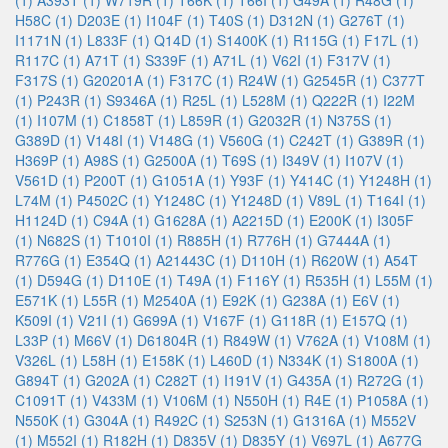
(1)
A393T (1)
W719R (1)
T66K (1)
T66I (1)
G49A (1)
R48G (1)
H58C (1)
D203E (1)
I104F (1)
T40S (1)
D312N (1)
G276T (1)
I1171N (1)
L833F (1)
Q14D (1)
S1400K (1)
R115G (1)
F17L (1)
R117C (1)
A71T (1)
S339F (1)
A71L (1)
V62I (1)
F317V (1)
F317S (1)
G20201A (1)
F317C (1)
R24W (1)
G2545R (1)
C377T
(1)
P243R (1)
S9346A (1)
R25L (1)
L528M (1)
Q222R (1)
I22M
(1)
I107M (1)
C1858T (1)
L859R (1)
G2032R (1)
N375S (1)
G389D (1)
V148I (1)
V148G (1)
V560G (1)
C242T (1)
G389R (1)
H369P (1)
A98S (1)
G2500A (1)
T69S (1)
I349V (1)
I107V (1)
V561D (1)
P200T (1)
G1051A (1)
Y93F (1)
Y414C (1)
Y1248H (1)
L74M (1)
P4502C (1)
Y1248C (1)
Y1248D (1)
V89L (1)
T164I (1)
H1124D (1)
C94A (1)
G1628A (1)
A2215D (1)
E200K (1)
I305F
(1)
N682S (1)
T1010I (1)
R885H (1)
R776H (1)
G7444A (1)
R776G (1)
E354Q (1)
A21443C (1)
D110H (1)
R620W (1)
A54T
(1)
D594G (1)
D110E (1)
T49A (1)
F116Y (1)
R535H (1)
L55M (1)
E571K (1)
L55R (1)
M2540A (1)
E92K (1)
G238A (1)
E6V (1)
K509I (1)
V21I (1)
G699A (1)
V167F (1)
G118R (1)
E157Q (1)
L33P (1)
M66V (1)
D61804R (1)
R849W (1)
V762A (1)
V108M (1)
V326L (1)
L58H (1)
E158K (1)
L460D (1)
N334K (1)
S1800A (1)
G894T (1)
G202A (1)
C282T (1)
I191V (1)
G435A (1)
R272G (1)
C1091T (1)
V433M (1)
V106M (1)
N550H (1)
R4E (1)
P1058A (1)
N550K (1)
G304A (1)
R492C (1)
S253N (1)
G1316A (1)
M552V
(1)
M552I (1)
R182H (1)
D835V (1)
D835Y (1)
V697L (1)
A677G