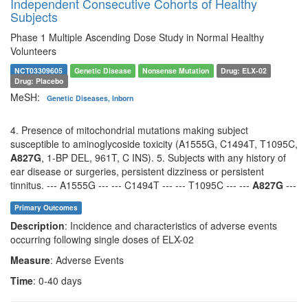
Independent Consecutive Cohorts of Healthy
Subjects
Phase 1 Multiple Ascending Dose Study in Normal Healthy
Volunteers
NCT03309605
Genetic Disease
Nonsense Mutation
Drug: ELX-02
Drug: Placebo
MeSH:
Genetic Diseases, Inborn
4. Presence of mitochondrial mutations making subject
susceptible to aminoglycoside toxicity (A1555G, C1494T, T1095C,
A827G
, 1-BP DEL, 961T, C INS). 5. Subjects with any history of
ear disease or surgeries, persistent dizziness or persistent
tinnitus. --- A1555G --- --- C1494T --- --- T1095C --- ---
A827G
---
Primary Outcomes
Description
: Incidence and characteristics of adverse events
occurring following single doses of ELX-02
Measure
: Adverse Events
Time
: 0-40 days