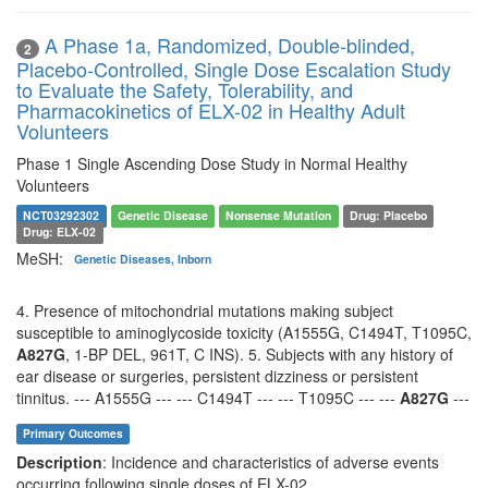
A Phase 1a, Randomized, Double-blinded,
2
Placebo-Controlled, Single Dose Escalation Study
to Evaluate the Safety, Tolerability, and
Pharmacokinetics of ELX-02 in Healthy Adult
Volunteers
Phase 1 Single Ascending Dose Study in Normal Healthy
Volunteers
NCT03292302
Genetic Disease
Nonsense Mutation
Drug: Placebo
Drug: ELX-02
MeSH:
Genetic Diseases, Inborn
4. Presence of mitochondrial mutations making subject
susceptible to aminoglycoside toxicity (A1555G, C1494T, T1095C,
A827G
, 1-BP DEL, 961T, C INS). 5. Subjects with any history of
ear disease or surgeries, persistent dizziness or persistent
tinnitus. --- A1555G --- --- C1494T --- --- T1095C --- ---
A827G
---
Primary Outcomes
Description
: Incidence and characteristics of adverse events
occurring following single doses of ELX-02