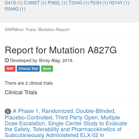
G41S (1)
C1895T (1)
P392L (1)
T334G (1)
P23H (1)
H274Y (1)
R399G (1)
SNPMiner Trials: Mutation Report
Report for Mutation A827G
Developed by Shray Alag, 2019.
SNP
Clinical Trial
Gene
There are 2 clinical trials
Clinical Trials
A Phase 1, Randomized, Double-Blinded,
1
Placebo-Controlled, Third Party Open, Multiple
Dose Escalation, Single Center Study to Evaluate
the Safety, Tolerability and Pharmacokinetics of
Subcutaneously Administered ELX-02 in