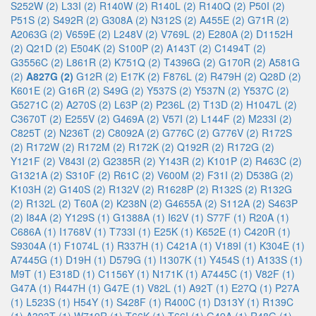
S252W (2)
L33I (2)
R140W (2)
R140L (2)
R140Q (2)
P50I (2)
P51S (2)
S492R (2)
G308A (2)
N312S (2)
A455E (2)
G71R (2)
A2063G (2)
V659E (2)
L248V (2)
V769L (2)
E280A (2)
D1152H
(2)
Q21D (2)
E504K (2)
S100P (2)
A143T (2)
C1494T (2)
G3556C (2)
L861R (2)
K751Q (2)
T4396G (2)
G170R (2)
A581G
(2)
A827G (2)
G12R (2)
E17K (2)
F876L (2)
R479H (2)
Q28D (2)
K601E (2)
G16R (2)
S49G (2)
Y537S (2)
Y537N (2)
Y537C (2)
G5271C (2)
A270S (2)
L63P (2)
P236L (2)
T13D (2)
H1047L (2)
C3670T (2)
E255V (2)
G469A (2)
V57I (2)
L144F (2)
M233I (2)
C825T (2)
N236T (2)
C8092A (2)
G776C (2)
G776V (2)
R172S
(2)
R172W (2)
R172M (2)
R172K (2)
Q192R (2)
R172G (2)
Y121F (2)
V843I (2)
G2385R (2)
Y143R (2)
K101P (2)
R463C (2)
G1321A (2)
S310F (2)
R61C (2)
V600M (2)
F31I (2)
D538G (2)
K103H (2)
G140S (2)
R132V (2)
R1628P (2)
R132S (2)
R132G
(2)
R132L (2)
T60A (2)
K238N (2)
G4655A (2)
S112A (2)
S463P
(2)
I84A (2)
Y129S (1)
G1388A (1)
I62V (1)
S77F (1)
R20A (1)
C686A (1)
I1768V (1)
T733I (1)
E25K (1)
K652E (1)
C420R (1)
S9304A (1)
F1074L (1)
R337H (1)
C421A (1)
V189I (1)
K304E (1)
A7445G (1)
D19H (1)
D579G (1)
I1307K (1)
Y454S (1)
A133S (1)
M9T (1)
E318D (1)
C1156Y (1)
N171K (1)
A7445C (1)
V82F (1)
G47A (1)
R447H (1)
G47E (1)
V82L (1)
A92T (1)
E27Q (1)
P27A
(1)
L523S (1)
H54Y (1)
S428F (1)
R400C (1)
D313Y (1)
R139C