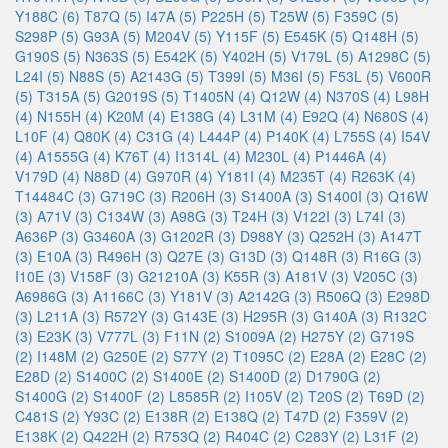
Y188C (6)
T87Q (5)
I47A (5)
P225H (5)
T25W (5)
F359C (5)
S298P (5)
G93A (5)
M204V (5)
Y115F (5)
E545K (5)
Q148H (5)
G190S (5)
N363S (5)
E542K (5)
Y402H (5)
V179L (5)
A1298C (5)
L24I (5)
N88S (5)
A2143G (5)
T399I (5)
M36I (5)
F53L (5)
V600R
(5)
T315A (5)
G2019S (5)
T1405N (4)
Q12W (4)
N370S (4)
L98H
(4)
N155H (4)
K20M (4)
E138G (4)
L31M (4)
E92Q (4)
N680S (4)
L10F (4)
Q80K (4)
C31G (4)
L444P (4)
P140K (4)
L755S (4)
I54V
(4)
A1555G (4)
K76T (4)
I1314L (4)
M230L (4)
P1446A (4)
V179D (4)
N88D (4)
G970R (4)
Y181I (4)
M235T (4)
R263K (4)
T14484C (3)
G719C (3)
R206H (3)
S1400A (3)
S1400I (3)
Q16W
(3)
A71V (3)
C134W (3)
A98G (3)
T24H (3)
V122I (3)
L74I (3)
A636P (3)
G3460A (3)
G1202R (3)
D988Y (3)
Q252H (3)
A147T
(3)
E10A (3)
R496H (3)
Q27E (3)
G13D (3)
Q148R (3)
R16G (3)
I10E (3)
V158F (3)
G21210A (3)
K55R (3)
A181V (3)
V205C (3)
A6986G (3)
A1166C (3)
Y181V (3)
A2142G (3)
R506Q (3)
E298D
(3)
L211A (3)
R572Y (3)
G143E (3)
H295R (3)
G140A (3)
R132C
(3)
E23K (3)
V777L (3)
F11N (2)
S1009A (2)
H275Y (2)
G719S
(2)
I148M (2)
G250E (2)
S77Y (2)
T1095C (2)
E28A (2)
E28C (2)
E28D (2)
S1400C (2)
S1400E (2)
S1400D (2)
D1790G (2)
S1400G (2)
S1400F (2)
L8585R (2)
I105V (2)
T20S (2)
T69D (2)
C481S (2)
Y93C (2)
E138R (2)
E138Q (2)
T47D (2)
F359V (2)
E138K (2)
Q422H (2)
R753Q (2)
R404C (2)
C283Y (2)
L31F (2)