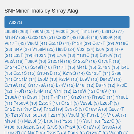
SNPMiner Trials by Shray Alag
A827G
L858R (263)
T790M (254)
V600E (204)
T315I (91)
L861Q (77)
M184V (59)
G20210A (51)
C282Y (49)
K65R (48)
V600K (46)
V617F (43)
V66M (41)
G551D (41)
P13K (39)
C677T (29)
A118G
(28)
I84V (27)
V158M (25)
H63D (24)
V32I (24)
I50V (23)
I47V
(21)
L33F (19)
K103N (19)
L76V (18)
Y181C (18)
D816V (17)
V82A (16)
T380A (16)
S1251N (16)
S1255P (16)
G178R (16)
G1244E (16)
S549R (16)
R117H (15)
M41L (15)
S549N (15)
I54L
(15)
G551S (15)
G1349D (15)
K219Q (14)
C3435T (14)
S768I
(14)
Q151M (14)
L90M (13)
K27M (13)
L89V (13)
D842V (13)
G719A (12)
G11778A (12)
L74V (12)
M46I (12)
D67N (12)
K70E
(12)
K70R (12)
I54M (12)
V11I (12)
L210W (12)
G48V (11)
E138A (11)
D961H (11)
T74P (11)
G12C (11)
R192G (11)
Y188L
(11)
P4503A (10)
E255K (10)
Q12H (9)
V299L (9)
L265P (9)
G12D (9)
K101E (9)
R132H (9)
C797S (9)
G1691A (8)
G2677T
(8)
T215Y (8)
I50L (8)
H221Y (8)
V30M (8)
F317L (7)
V106A (7)
M184I (7)
M230I (7)
L100I (7)
Y253H (7)
Y93H (6)
F227C (6)
V108I (6)
A3243G (6)
G73S (6)
P12A (6)
G12V (6)
G190A (6)
H1047R (6)
N40D (6)
D299G (6)
D30N (6)
C1236T (6)
V600D (6)