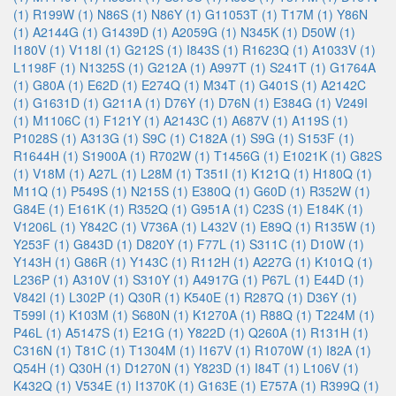
(1)
R199W (1)
N86S (1)
N86Y (1)
G11053T (1)
T17M (1)
Y86N
(1)
A2144G (1)
G1439D (1)
A2059G (1)
N345K (1)
D50W (1)
I180V (1)
V118I (1)
G212S (1)
I843S (1)
R1623Q (1)
A1033V (1)
L1198F (1)
N1325S (1)
G212A (1)
A997T (1)
S241T (1)
G1764A
(1)
G80A (1)
E62D (1)
E274Q (1)
M34T (1)
G401S (1)
A2142C
(1)
G1631D (1)
G211A (1)
D76Y (1)
D76N (1)
E384G (1)
V249I
(1)
M1106C (1)
F121Y (1)
A2143C (1)
A687V (1)
A119S (1)
P1028S (1)
A313G (1)
S9C (1)
C182A (1)
S9G (1)
S153F (1)
R1644H (1)
S1900A (1)
R702W (1)
T1456G (1)
E1021K (1)
G82S
(1)
V18M (1)
A27L (1)
L28M (1)
T351I (1)
K121Q (1)
H180Q (1)
M11Q (1)
P549S (1)
N215S (1)
E380Q (1)
G60D (1)
R352W (1)
G84E (1)
E161K (1)
R352Q (1)
G951A (1)
C23S (1)
E184K (1)
V1206L (1)
Y842C (1)
V736A (1)
L432V (1)
E89Q (1)
R135W (1)
Y253F (1)
G843D (1)
D820Y (1)
F77L (1)
S311C (1)
D10W (1)
Y143H (1)
G86R (1)
Y143C (1)
R112H (1)
A227G (1)
K101Q (1)
L236P (1)
A310V (1)
S310Y (1)
A4917G (1)
P67L (1)
E44D (1)
V842I (1)
L302P (1)
Q30R (1)
K540E (1)
R287Q (1)
D36Y (1)
T599I (1)
K103M (1)
S680N (1)
K1270A (1)
R88Q (1)
T224M (1)
P46L (1)
A5147S (1)
E21G (1)
Y822D (1)
Q260A (1)
R131H (1)
C316N (1)
T81C (1)
T1304M (1)
I167V (1)
R1070W (1)
I82A (1)
Q54H (1)
Q30H (1)
D1270N (1)
Y823D (1)
I84T (1)
L106V (1)
K432Q (1)
V534E (1)
I1370K (1)
G163E (1)
E757A (1)
R399Q (1)