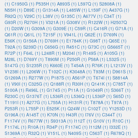
(1)
C1950G (1)
P535H (1)
A893S (1)
L597Q (1)
S2808A (1)
N55H (1)
D89E (1)
G1314A (1)
L485W (1)
L159F (1)
A437G (1)
R92Q (1)
V29C (1)
L38V (1)
G135C (1)
A677V (1)
C34T (1)
G93R (1)
R270H (1)
V321A (1)
G308V (1)
R122W (1)
H2507Q
(1)
D20W (1)
G309A (1)
G309E (1)
C59R (1)
C416R (1)
G71A (1)
Q61R (1)
Q61L (1)
T215F (1)
V941L (1)
Q62E (1)
D769N (1)
E56K (1)
G156A (1)
D769H (1)
E1784K (1)
G98T (1)
Q65E (1)
T92A (1)
S239D (1)
C656G (1)
R451C (1)
G73C (1)
G5665T (1)
R72P (1)
F64L (1)
L248R (1)
M204I (1)
R149S (1)
A105G (1)
M28L (1)
D769Y (1)
T890M (1)
P250R (1)
P58A (1)
L532S (1)
S147G (1)
S1235R (1)
K660E (1)
T454A (1)
R76K (1)
L1213V (1)
V1238I (1)
L206W (1)
T102C (1)
K3048A (1)
T93M (1)
D961S (1)
G1269A (1)
R277W (1)
P187S (1)
A561P (1)
T674I (1)
S8814A
(1)
V90I (1)
C325G (1)
Q188R (1)
R30H (1)
Q141K (1)
C785T (1)
S100A (1)
R496L (1)
G174S (1)
P11A (1)
G1049R (1)
S366T (1)
R230C (1)
G1376T (1)
L536R (1)
L536Q (1)
L536P (1)
S65D (1)
T1191I (1)
A277G (1)
L755A (1)
H131R (1)
T878A (1)
T97A (1)
P253R (1)
L755P (1)
E525K (1)
Q24W (1)
C102T (1)
Y1253D (1)
G196A (1)
A145T (1)
K70N (1)
H43R (1)
I76V (1)
C344T (1)
F1174V (1)
R677W (1)
S9313A (1)
I112T (1)
G10V (1)
R10C (1)
F1174L (1)
R10A (1)
R34P (1)
F1174C (1)
I112M (1)
I332E (1)
S1369A (1)
R32Q (1)
V151L (1)
N409S (1)
C563T (1)
R678Q (1)