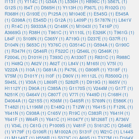
I113T (1)
Y114C (1)
G34A (1)
L536H (1)
R896C (1)
S567L (1)
G12S (1)
I54T (1)
D565H (1)
Y113H (1)
P367L (1)
R102G (1)
R368H (1)
G193E (1)
P125A (1)
M1040E (1)
E545G (1)
E545A
(1)
G398A (1)
E545D (1)
G12A (1)
L409P (1)
S1787N (1)
L841V
(1)
R14C (1)
S9333A (1)
Q148K (1)
M1043I (1)
T416P (1)
A3669G (1)
R38H (1)
T961C (1)
V1110L (1)
E326K (1)
T961G (1)
L84F (1)
S108N (1)
C365Y (1)
A719G (1)
D237E (1)
G37R (1)
D104N (1)
S653C (1)
Y376C (1)
G3514C (1)
G594A (1)
G190C
(1)
R347H (1)
Q546R (1)
F522C (1)
Q546L (1)
Q546K (1)
F2004L (1)
D101H (1)
T393C (1)
A1330T (1)
R831C (1)
R988C
(1)
H48Q (1)
A62V (1)
A62T (1)
L84V (1)
M165I (1)
V75I (1)
V222A (1)
I10A (1)
G681A (1)
P479L (1)
G908R (1)
Y318F (1)
V75M (1)
D101Y (1)
I10F (1)
D90V (1)
H1112L (1)
R3500Q (1)
S945L (1)
V30A (1)
L869R (1)
S282R (1)
D919G (1)
I665V (1)
H1112Y (1)
D90A (1)
C385A (1)
G1170S (1)
V244M (1)
G17T (1)
N251K (1)
G464V (1)
C807T (1)
V77I (1)
Y449D (1)
C168H (1)
D4064A (1)
Q215S (1)
K56M (1)
G465R (1)
S769N (1)
E586K (1)
T1482I (1)
L1196M (1)
E148Q (1)
T12W (1)
Y641S (1)
F129L (1)
Y641N (1)
C938A (1)
C165V (1)
R19C (1)
C383R (1)
Y641H (1)
Y641F (1)
W64R (1)
Y641C (1)
H1047Y (1)
M1268T (1)
A736V
(1)
V34L (1)
C61G (1)
P1009S (1)
V481F (1)
S1612C (1)
Q546E
(1)
V179F (1)
G106R (1)
M1002A (1)
S131F (1)
W21C (1)
L144S
(1)
M1149T (1)
H558R (1)
S373C (1)
A69S (1)
T377M (1)
D164V