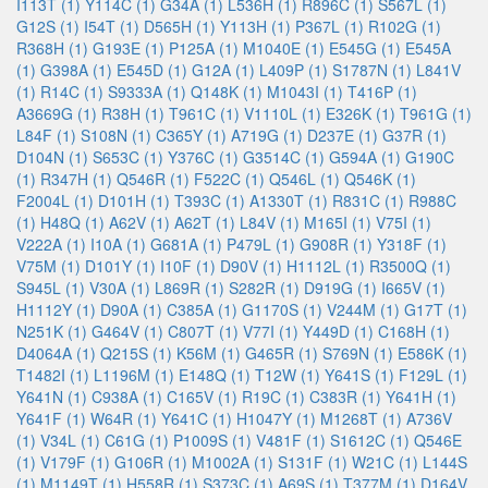
I113T (1)
Y114C (1)
G34A (1)
L536H (1)
R896C (1)
S567L (1)
G12S (1)
I54T (1)
D565H (1)
Y113H (1)
P367L (1)
R102G (1)
R368H (1)
G193E (1)
P125A (1)
M1040E (1)
E545G (1)
E545A
(1)
G398A (1)
E545D (1)
G12A (1)
L409P (1)
S1787N (1)
L841V
(1)
R14C (1)
S9333A (1)
Q148K (1)
M1043I (1)
T416P (1)
A3669G (1)
R38H (1)
T961C (1)
V1110L (1)
E326K (1)
T961G (1)
L84F (1)
S108N (1)
C365Y (1)
A719G (1)
D237E (1)
G37R (1)
D104N (1)
S653C (1)
Y376C (1)
G3514C (1)
G594A (1)
G190C
(1)
R347H (1)
Q546R (1)
F522C (1)
Q546L (1)
Q546K (1)
F2004L (1)
D101H (1)
T393C (1)
A1330T (1)
R831C (1)
R988C
(1)
H48Q (1)
A62V (1)
A62T (1)
L84V (1)
M165I (1)
V75I (1)
V222A (1)
I10A (1)
G681A (1)
P479L (1)
G908R (1)
Y318F (1)
V75M (1)
D101Y (1)
I10F (1)
D90V (1)
H1112L (1)
R3500Q (1)
S945L (1)
V30A (1)
L869R (1)
S282R (1)
D919G (1)
I665V (1)
H1112Y (1)
D90A (1)
C385A (1)
G1170S (1)
V244M (1)
G17T (1)
N251K (1)
G464V (1)
C807T (1)
V77I (1)
Y449D (1)
C168H (1)
D4064A (1)
Q215S (1)
K56M (1)
G465R (1)
S769N (1)
E586K (1)
T1482I (1)
L1196M (1)
E148Q (1)
T12W (1)
Y641S (1)
F129L (1)
Y641N (1)
C938A (1)
C165V (1)
R19C (1)
C383R (1)
Y641H (1)
Y641F (1)
W64R (1)
Y641C (1)
H1047Y (1)
M1268T (1)
A736V
(1)
V34L (1)
C61G (1)
P1009S (1)
V481F (1)
S1612C (1)
Q546E
(1)
V179F (1)
G106R (1)
M1002A (1)
S131F (1)
W21C (1)
L144S
(1)
M1149T (1)
H558R (1)
S373C (1)
A69S (1)
T377M (1)
D164V