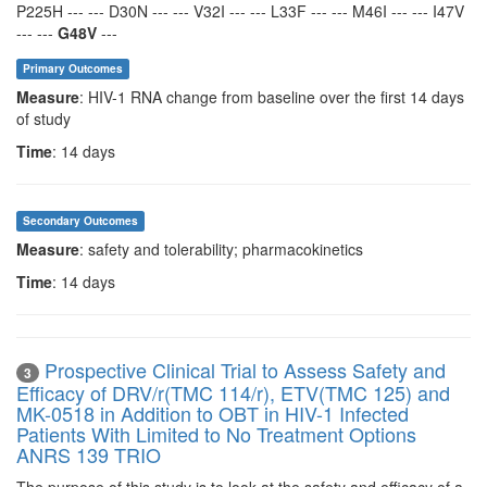
P225H --- --- D30N --- --- V32I --- --- L33F --- --- M46I --- --- I47V
--- ---
G48V
---
Primary Outcomes
Measure
: HIV-1 RNA change from baseline over the first 14 days
of study
Time
: 14 days
Secondary Outcomes
Measure
: safety and tolerability; pharmacokinetics
Time
: 14 days
Prospective Clinical Trial to Assess Safety and
3
Efficacy of DRV/r(TMC 114/r), ETV(TMC 125) and
MK-0518 in Addition to OBT in HIV-1 Infected
Patients With Limited to No Treatment Options
ANRS 139 TRIO
The purpose of this study is to look at the safety and efficacy of a