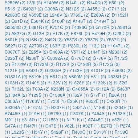
S252W (2)
L33I (2)
R140W (2)
R140L (2)
R140Q (2)
P50I (2)
P51S (2)
S492R (2)
G308A (2)
N312S (2)
A455E (2)
G71R (2)
A2063G (2)
V659E (2)
L248V (2)
V769L (2)
E280A (2)
D1152H
(2)
Q21D (2)
E504K (2)
S100P (2)
A143T (2)
C1494T (2)
G3556C (2)
L861R (2)
K751Q (2)
T4396G (2)
G170R (2)
A581G
(2)
A827G (2)
G12R (2)
E17K (2)
F876L (2)
R479H (2)
Q28D (2)
K601E (2)
G16R (2)
S49G (2)
Y537S (2)
Y537N (2)
Y537C (2)
G5271C (2)
A270S (2)
L63P (2)
P236L (2)
T13D (2)
H1047L (2)
C3670T (2)
E255V (2)
G469A (2)
V57I (2)
L144F (2)
M233I (2)
C825T (2)
N236T (2)
C8092A (2)
G776C (2)
G776V (2)
R172S
(2)
R172W (2)
R172M (2)
R172K (2)
Q192R (2)
R172G (2)
Y121F (2)
V843I (2)
G2385R (2)
Y143R (2)
K101P (2)
R463C (2)
G1321A (2)
S310F (2)
R61C (2)
V600M (2)
F31I (2)
D538G (2)
K103H (2)
G140S (2)
R132V (2)
R1628P (2)
R132S (2)
R132G
(2)
R132L (2)
T60A (2)
K238N (2)
G4655A (2)
S112A (2)
S463P
(2)
I84A (2)
Y129S (1)
G1388A (1)
I62V (1)
S77F (1)
R20A (1)
C686A (1)
I1768V (1)
T733I (1)
E25K (1)
K652E (1)
C420R (1)
S9304A (1)
F1074L (1)
R337H (1)
C421A (1)
V189I (1)
K304E (1)
A7445G (1)
D19H (1)
D579G (1)
I1307K (1)
Y454S (1)
A133S (1)
M9T (1)
E318D (1)
C1156Y (1)
N171K (1)
A7445C (1)
V82F (1)
G47A (1)
R447H (1)
G47E (1)
V82L (1)
A92T (1)
E27Q (1)
P27A
(1)
L523S (1)
H54Y (1)
S428F (1)
R400C (1)
D313Y (1)
R139C