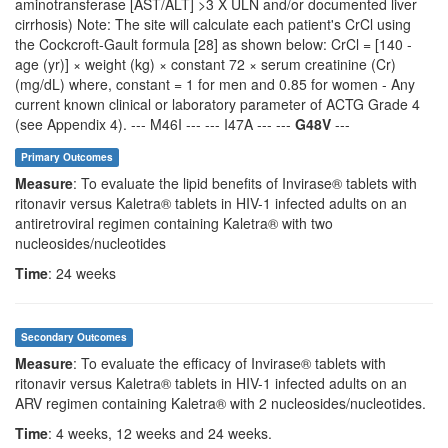
aminotransferase [AST/ALT] >3 X ULN and/or documented liver
cirrhosis) Note: The site will calculate each patient's CrCl using
the Cockcroft-Gault formula [28] as shown below: CrCl = [140 -
age (yr)] × weight (kg) × constant 72 × serum creatinine (Cr)
(mg/dL) where, constant = 1 for men and 0.85 for women - Any
current known clinical or laboratory parameter of ACTG Grade 4
(see Appendix 4). --- M46I --- --- I47A --- ---
G48V
---
Primary Outcomes
Measure
: To evaluate the lipid benefits of Invirase® tablets with
ritonavir versus Kaletra® tablets in HIV-1 infected adults on an
antiretroviral regimen containing Kaletra® with two
nucleosides/nucleotides
Time
: 24 weeks
Secondary Outcomes
Measure
: To evaluate the efficacy of Invirase® tablets with
ritonavir versus Kaletra® tablets in HIV-1 infected adults on an
ARV regimen containing Kaletra® with 2 nucleosides/nucleotides.
Time
: 4 weeks, 12 weeks and 24 weeks.