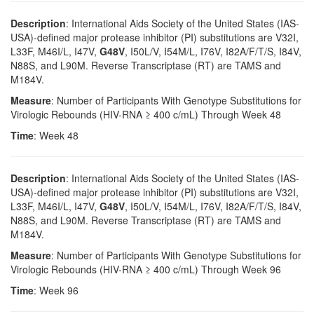
Description
: International Aids Society of the United States (IAS-
USA)-defined major protease inhibitor (PI) substitutions are V32I,
L33F, M46I/L, I47V,
G48V
, I50L/V, I54M/L, I76V, I82A/F/T/S, I84V,
N88S, and L90M. Reverse Transcriptase (RT) are TAMS and
M184V.
Measure
: Number of Participants With Genotype Substitutions for
Virologic Rebounds (HIV-RNA ≥ 400 c/mL) Through Week 48
Time
: Week 48
Description
: International Aids Society of the United States (IAS-
USA)-defined major protease inhibitor (PI) substitutions are V32I,
L33F, M46I/L, I47V,
G48V
, I50L/V, I54M/L, I76V, I82A/F/T/S, I84V,
N88S, and L90M. Reverse Transcriptase (RT) are TAMS and
M184V.
Measure
: Number of Participants With Genotype Substitutions for
Virologic Rebounds (HIV-RNA ≥ 400 c/mL) Through Week 96
Time
: Week 96