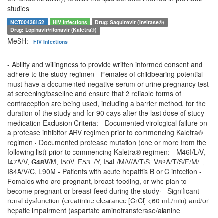
studies
NCT00438152
HIV Infections
Drug: Saquinavir (Invirase®)
Drug: Lopinavir/ritonavir (Kaletra®)
MeSH:
HIV Infections
- Ability and willingness to provide written informed consent and
adhere to the study regimen - Females of childbearing potential
must have a documented negative serum or urine pregnancy test
at screening/baseline and ensure that 2 reliable forms of
contraception are being used, including a barrier method, for the
duration of the study and for 90 days after the last dose of study
medication Exclusion Criteria: - Documented virological failure on
a protease inhibitor ARV regimen prior to commencing Kaletra®
regimen - Documented protease mutation (one or more from the
following list) prior to commencing Kaletra® regimen: - M46I/L/V,
I47A/V,
G48V
/M, I50V, F53L/Y, I54L/M/V/A/T/S, V82A/T/S/F/M/L,
I84A/V/C, L90M - Patients with acute hepatitis B or C infection -
Females who are pregnant, breast-feeding, or who plan to
become pregnant or breast-feed during the study· - Significant
renal dysfunction (creatinine clearance [CrCl] <60 mL/min) and/or
hepatic impairment (aspartate aminotransferase/alanine