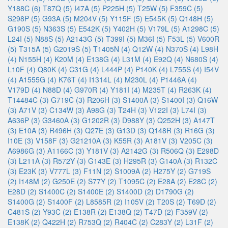
Y188C (6)
T87Q (5)
I47A (5)
P225H (5)
T25W (5)
F359C (5)
S298P (5)
G93A (5)
M204V (5)
Y115F (5)
E545K (5)
Q148H (5)
G190S (5)
N363S (5)
E542K (5)
Y402H (5)
V179L (5)
A1298C (5)
L24I (5)
N88S (5)
A2143G (5)
T399I (5)
M36I (5)
F53L (5)
V600R
(5)
T315A (5)
G2019S (5)
T1405N (4)
Q12W (4)
N370S (4)
L98H
(4)
N155H (4)
K20M (4)
E138G (4)
L31M (4)
E92Q (4)
N680S (4)
L10F (4)
Q80K (4)
C31G (4)
L444P (4)
P140K (4)
L755S (4)
I54V
(4)
A1555G (4)
K76T (4)
I1314L (4)
M230L (4)
P1446A (4)
V179D (4)
N88D (4)
G970R (4)
Y181I (4)
M235T (4)
R263K (4)
T14484C (3)
G719C (3)
R206H (3)
S1400A (3)
S1400I (3)
Q16W
(3)
A71V (3)
C134W (3)
A98G (3)
T24H (3)
V122I (3)
L74I (3)
A636P (3)
G3460A (3)
G1202R (3)
D988Y (3)
Q252H (3)
A147T
(3)
E10A (3)
R496H (3)
Q27E (3)
G13D (3)
Q148R (3)
R16G (3)
I10E (3)
V158F (3)
G21210A (3)
K55R (3)
A181V (3)
V205C (3)
A6986G (3)
A1166C (3)
Y181V (3)
A2142G (3)
R506Q (3)
E298D
(3)
L211A (3)
R572Y (3)
G143E (3)
H295R (3)
G140A (3)
R132C
(3)
E23K (3)
V777L (3)
F11N (2)
S1009A (2)
H275Y (2)
G719S
(2)
I148M (2)
G250E (2)
S77Y (2)
T1095C (2)
E28A (2)
E28C (2)
E28D (2)
S1400C (2)
S1400E (2)
S1400D (2)
D1790G (2)
S1400G (2)
S1400F (2)
L8585R (2)
I105V (2)
T20S (2)
T69D (2)
C481S (2)
Y93C (2)
E138R (2)
E138Q (2)
T47D (2)
F359V (2)
E138K (2)
Q422H (2)
R753Q (2)
R404C (2)
C283Y (2)
L31F (2)