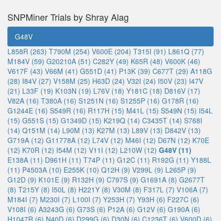
SNPMiner Trials by Shray Alag
G48V
L858R (263)
T790M (254)
V600E (204)
T315I (91)
L861Q (77)
M184V (59)
G20210A (51)
C282Y (49)
K65R (48)
V600K (46)
V617F (43)
V66M (41)
G551D (41)
P13K (39)
C677T (29)
A118G
(28)
I84V (27)
V158M (25)
H63D (24)
V32I (24)
I50V (23)
I47V
(21)
L33F (19)
K103N (19)
L76V (18)
Y181C (18)
D816V (17)
V82A (16)
T380A (16)
S1251N (16)
S1255P (16)
G178R (16)
G1244E (16)
S549R (16)
R117H (15)
M41L (15)
S549N (15)
I54L
(15)
G551S (15)
G1349D (15)
K219Q (14)
C3435T (14)
S768I
(14)
Q151M (14)
L90M (13)
K27M (13)
L89V (13)
D842V (13)
G719A (12)
G11778A (12)
L74V (12)
M46I (12)
D67N (12)
K70E
(12)
K70R (12)
I54M (12)
V11I (12)
L210W (12)
G48V (11)
E138A (11)
D961H (11)
T74P (11)
G12C (11)
R192G (11)
Y188L
(11)
P4503A (10)
E255K (10)
Q12H (9)
V299L (9)
L265P (9)
G12D (9)
K101E (9)
R132H (9)
C797S (9)
G1691A (8)
G2677T
(8)
T215Y (8)
I50L (8)
H221Y (8)
V30M (8)
F317L (7)
V106A (7)
M184I (7)
M230I (7)
L100I (7)
Y253H (7)
Y93H (6)
F227C (6)
V108I (6)
A3243G (6)
G73S (6)
P12A (6)
G12V (6)
G190A (6)
H1047R (6)
N40D (6)
D299G (6)
D30N (6)
C1236T (6)
V600D (6)