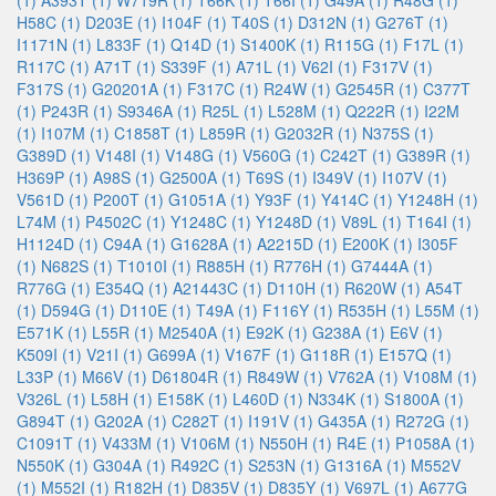
(1)
A393T (1)
W719R (1)
T66K (1)
T66I (1)
G49A (1)
R48G (1)
H58C (1)
D203E (1)
I104F (1)
T40S (1)
D312N (1)
G276T (1)
I1171N (1)
L833F (1)
Q14D (1)
S1400K (1)
R115G (1)
F17L (1)
R117C (1)
A71T (1)
S339F (1)
A71L (1)
V62I (1)
F317V (1)
F317S (1)
G20201A (1)
F317C (1)
R24W (1)
G2545R (1)
C377T
(1)
P243R (1)
S9346A (1)
R25L (1)
L528M (1)
Q222R (1)
I22M
(1)
I107M (1)
C1858T (1)
L859R (1)
G2032R (1)
N375S (1)
G389D (1)
V148I (1)
V148G (1)
V560G (1)
C242T (1)
G389R (1)
H369P (1)
A98S (1)
G2500A (1)
T69S (1)
I349V (1)
I107V (1)
V561D (1)
P200T (1)
G1051A (1)
Y93F (1)
Y414C (1)
Y1248H (1)
L74M (1)
P4502C (1)
Y1248C (1)
Y1248D (1)
V89L (1)
T164I (1)
H1124D (1)
C94A (1)
G1628A (1)
A2215D (1)
E200K (1)
I305F
(1)
N682S (1)
T1010I (1)
R885H (1)
R776H (1)
G7444A (1)
R776G (1)
E354Q (1)
A21443C (1)
D110H (1)
R620W (1)
A54T
(1)
D594G (1)
D110E (1)
T49A (1)
F116Y (1)
R535H (1)
L55M (1)
E571K (1)
L55R (1)
M2540A (1)
E92K (1)
G238A (1)
E6V (1)
K509I (1)
V21I (1)
G699A (1)
V167F (1)
G118R (1)
E157Q (1)
L33P (1)
M66V (1)
D61804R (1)
R849W (1)
V762A (1)
V108M (1)
V326L (1)
L58H (1)
E158K (1)
L460D (1)
N334K (1)
S1800A (1)
G894T (1)
G202A (1)
C282T (1)
I191V (1)
G435A (1)
R272G (1)
C1091T (1)
V433M (1)
V106M (1)
N550H (1)
R4E (1)
P1058A (1)
N550K (1)
G304A (1)
R492C (1)
S253N (1)
G1316A (1)
M552V
(1)
M552I (1)
R182H (1)
D835V (1)
D835Y (1)
V697L (1)
A677G