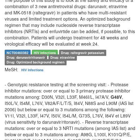
combination of 3 new antiretroviral drugs: darunavir, etravirine
and MK-0518 (raltegravir) in patients who have multi-resistant
viruses and limited treatment options. An optimized background
regimen that may include nucleoside reverse transcriptase
inhibitors (NRTIs) and enfuvirtide can be added, if possible, to this
combination. Patients will undergo treatment for 48 weeks and
virological efficacy will be evaluated at week 24.
NCT00460382
HIV Infections
Drug: raltegravir potassium
Drug: darunavir/ritonavir
Drug: etravirine
Drug: Optimized background regimen
MeSH:
HIV Infections
- Genotypic resistance testing at the screening visit: - Protease
inhibitor mutations: over or equal to 3 primary protease inhibitor
mutations among: D30N, V32I, L33F, M46I/L, I47A/V,
G48V
,
I50L/V, I54M, L76V, V82A/F/L/T/S, I84V, N88S and L90M (IAS list
2006) but below or equal to 3 mutations among the following:
V11I, V32I, L33F, I47V, I50V, I54L/M, G73S, L76V, I84V et L89V
(virus sensitivity to darunavir/ritonavir). - Reverse transcriptase
mutations: over or equal to 3 NRTI mutations (among IAS list) and
below or equal to 3 mutations among: A98G, L100I, K101Q/P/E,