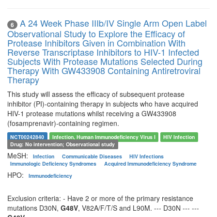
A 24 Week Phase IIIb/IV Single Arm Open Label
6
Observational Study to Explore the Efficacy of
Protease Inhibitors Given in Combination With
Reverse Transcriptase Inhibitors to HIV-1 Infected
Subjects With Protease Mutations Selected During
Therapy With GW433908 Containing Antiretroviral
Therapy
This study will assess the efficacy of subsequent protease
inhibitor (PI)-containing therapy in subjects who have acquired
HIV-1 protease mutations whilst receiving a GW433908
(fosamprenavir)-containing regimen.
NCT00242840
Infection, Human Immunodeficiency Virus I
HIV Infection
Drug: No intervention; Observational study
MeSH:
Infection
Communicable Diseases
HIV Infections
Immunologic Deficiency Syndromes
Acquired Immunodeficiency Syndrome
HPO:
Immunodeficiency
Exclusion criteria: - Have 2 or more of the primary resistance
mutations D30N,
G48V
, V82A/F/T/S and L90M. --- D30N --- ---