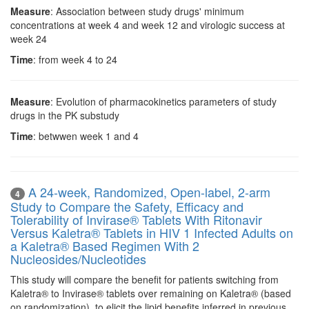
Measure
: Association between study drugs' minimum
concentrations at week 4 and week 12 and virologic success at
week 24
Time
: from week 4 to 24
Measure
: Evolution of pharmacokinetics parameters of study
drugs in the PK substudy
Time
: betwwen week 1 and 4
A 24-week, Randomized, Open-label, 2-arm
4
Study to Compare the Safety, Efficacy and
Tolerability of Invirase® Tablets With Ritonavir
Versus Kaletra® Tablets in HIV 1 Infected Adults on
a Kaletra® Based Regimen With 2
Nucleosides/Nucleotides
This study will compare the benefit for patients switching from
Kaletra® to Invirase® tablets over remaining on Kaletra® (based
on randomization), to elicit the lipid benefits inferred in previous