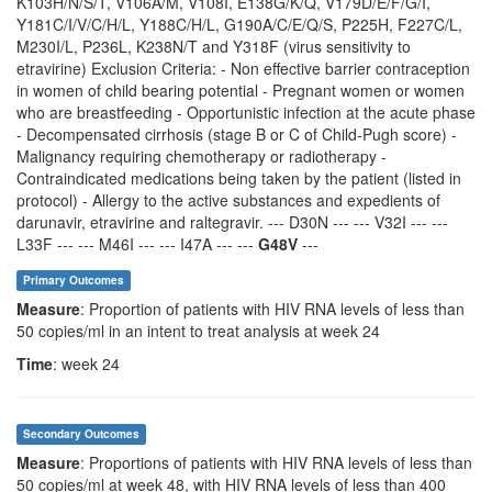
K103H/N/S/T, V106A/M, V108I, E138G/K/Q, V179D/E/F/G/I,
Y181C/I/V/C/H/L, Y188C/H/L, G190A/C/E/Q/S, P225H, F227C/L,
M230I/L, P236L, K238N/T and Y318F (virus sensitivity to
etravirine) Exclusion Criteria: - Non effective barrier contraception
in women of child bearing potential - Pregnant women or women
who are breastfeeding - Opportunistic infection at the acute phase
- Decompensated cirrhosis (stage B or C of Child-Pugh score) -
Malignancy requiring chemotherapy or radiotherapy -
Contraindicated medications being taken by the patient (listed in
protocol) - Allergy to the active substances and expedients of
darunavir, etravirine and raltegravir. --- D30N --- --- V32I --- ---
L33F --- --- M46I --- --- I47A --- ---
G48V
---
Primary Outcomes
Measure
: Proportion of patients with HIV RNA levels of less than
50 copies/ml in an intent to treat analysis at week 24
Time
: week 24
Secondary Outcomes
Measure
: Proportions of patients with HIV RNA levels of less than
50 copies/ml at week 48, with HIV RNA levels of less than 400