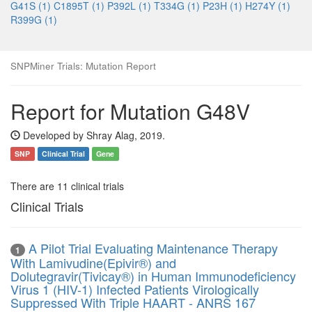
G41S (1)
C1895T (1)
P392L (1)
T334G (1)
P23H (1)
H274Y (1)
R399G (1)
SNPMiner Trials: Mutation Report
Report for Mutation G48V
Developed by Shray Alag, 2019.
SNP
Clinical Trial
Gene
There are 11 clinical trials
Clinical Trials
A Pilot Trial Evaluating Maintenance Therapy
1
With Lamivudine(Epivir®) and
Dolutegravir(Tivicay®) in Human Immunodeficiency
Virus 1 (HIV-1) Infected Patients Virologically
Suppressed With Triple HAART - ANRS 167