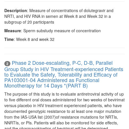
Description
: Measure of concentrations of dolutegravir and
NRTI, and HIV RNA in semen at Week 8 and Week 32 in a
subgroup of 20 participants
Measure
: Sperm substudy measure of concentration
Time
: Week 8 and week 32
Phase 2 Dose-escalating, P-C, D-B, Parallel
2
Group Study in HIV Treatment-experienced Patients
to Evaluate the Safety, Tolerability and Efficacy of
PA103001-04 Administered as Functional
Monotherapy for 14 Days *(PART B)
The purpose of this study is to evaluate antiretroviral activity of up
to five different oral doses administered for two weeks of bevirimat
versus placebo in HIV treatment experienced patients, who have
documented genotypic resistance to at least one major mutation
from the IAS-USA list (2007)of resistance mutations for NRTIs,
NNRTIs, or PIs. Patients will also be monitored for side effects,
and the pharmacokinetics of bevirimat will be determined.