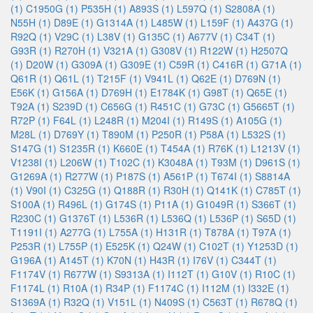
(1)
C1950G (1)
P535H (1)
A893S (1)
L597Q (1)
S2808A (1)
N55H (1)
D89E (1)
G1314A (1)
L485W (1)
L159F (1)
A437G (1)
R92Q (1)
V29C (1)
L38V (1)
G135C (1)
A677V (1)
C34T (1)
G93R (1)
R270H (1)
V321A (1)
G308V (1)
R122W (1)
H2507Q
(1)
D20W (1)
G309A (1)
G309E (1)
C59R (1)
C416R (1)
G71A (1)
Q61R (1)
Q61L (1)
T215F (1)
V941L (1)
Q62E (1)
D769N (1)
E56K (1)
G156A (1)
D769H (1)
E1784K (1)
G98T (1)
Q65E (1)
T92A (1)
S239D (1)
C656G (1)
R451C (1)
G73C (1)
G5665T (1)
R72P (1)
F64L (1)
L248R (1)
M204I (1)
R149S (1)
A105G (1)
M28L (1)
D769Y (1)
T890M (1)
P250R (1)
P58A (1)
L532S (1)
S147G (1)
S1235R (1)
K660E (1)
T454A (1)
R76K (1)
L1213V (1)
V1238I (1)
L206W (1)
T102C (1)
K3048A (1)
T93M (1)
D961S (1)
G1269A (1)
R277W (1)
P187S (1)
A561P (1)
T674I (1)
S8814A
(1)
V90I (1)
C325G (1)
Q188R (1)
R30H (1)
Q141K (1)
C785T (1)
S100A (1)
R496L (1)
G174S (1)
P11A (1)
G1049R (1)
S366T (1)
R230C (1)
G1376T (1)
L536R (1)
L536Q (1)
L536P (1)
S65D (1)
T1191I (1)
A277G (1)
L755A (1)
H131R (1)
T878A (1)
T97A (1)
P253R (1)
L755P (1)
E525K (1)
Q24W (1)
C102T (1)
Y1253D (1)
G196A (1)
A145T (1)
K70N (1)
H43R (1)
I76V (1)
C344T (1)
F1174V (1)
R677W (1)
S9313A (1)
I112T (1)
G10V (1)
R10C (1)
F1174L (1)
R10A (1)
R34P (1)
F1174C (1)
I112M (1)
I332E (1)
S1369A (1)
R32Q (1)
V151L (1)
N409S (1)
C563T (1)
R678Q (1)