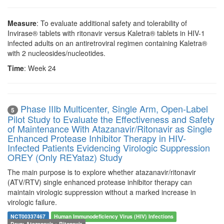
Measure
: To evaluate additional safety and tolerability of
Invirase® tablets with ritonavir versus Kaletra® tablets in HIV-1
infected adults on an antiretroviral regimen containing Kaletra®
with 2 nucleosides/nucleotides.
Time
: Week 24
Phase IIIb Multicenter, Single Arm, Open-Label
5
Pilot Study to Evaluate the Effectiveness and Safety
of Maintenance With Atazanavir/Ritonavir as Single
Enhanced Protease Inhibitor Therapy in HIV-
Infected Patients Evidencing Virologic Suppression
OREY (Only REYataz) Study
The main purpose is to explore whether atazanavir/ritonavir
(ATV/RTV) single enhanced protease inhibitor therapy can
maintain virologic suppression without a marked increase in
virologic failure.
NCT00337467
Human Immunodeficiency Virus (HIV) Infections
Drug: Atazanavir + Ritonavir