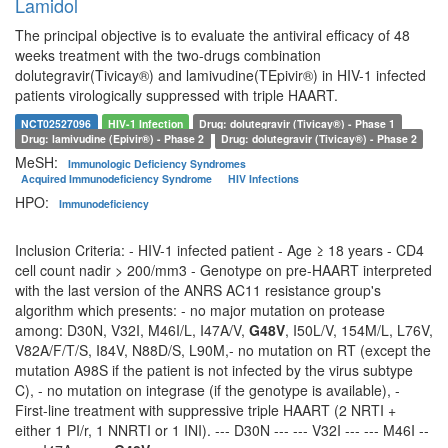
Lamidol
The principal objective is to evaluate the antiviral efficacy of 48
weeks treatment with the two-drugs combination
dolutegravir(Tivicay®) and lamivudine(TEpivir®) in HIV-1 infected
patients virologically suppressed with triple HAART.
NCT02527096
HIV-1 Infection
Drug: dolutegravir (Tivicay®) - Phase 1
Drug: lamivudine (Epivir®) - Phase 2
Drug: dolutegravir (Tivicay®) - Phase 2
MeSH:
Immunologic Deficiency Syndromes
Acquired Immunodeficiency Syndrome
HIV Infections
HPO:
Immunodeficiency
Inclusion Criteria: - HIV-1 infected patient - Age ≥ 18 years - CD4
cell count nadir > 200/mm3 - Genotype on pre-HAART interpreted
with the last version of the ANRS AC11 resistance group's
algorithm which presents: - no major mutation on protease
among: D30N, V32I, M46I/L, I47A/V,
G48V
, I50L/V, 154M/L, L76V,
V82A/F/T/S, I84V, N88D/S, L90M,- no mutation on RT (except the
mutation A98S if the patient is not infected by the virus subtype
C), - no mutation on integrase (if the genotype is available), -
First-line treatment with suppressive triple HAART (2 NRTI +
either 1 PI/r, 1 NNRTI or 1 INI). --- D30N --- --- V32I --- --- M46I --