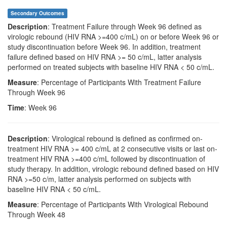
Secondary Outcomes
Description
: Treatment Failure through Week 96 defined as
virologic rebound (HIV RNA >=400 c/mL) on or before Week 96 or
study discontinuation before Week 96. In addition, treatment
failure defined based on HIV RNA >= 50 c/mL, latter analysis
performed on treated subjects with baseline HIV RNA < 50 c/mL.
Measure
: Percentage of Participants With Treatment Failure
Through Week 96
Time
: Week 96
Description
: Virological rebound is defined as confirmed on-
treatment HIV RNA >= 400 c/mL at 2 consecutive visits or last on-
treatment HIV RNA >=400 c/mL followed by discontinuation of
study therapy. In addition, virologic rebound defined based on HIV
RNA >=50 c/m, latter analysis performed on subjects with
baseline HIV RNA < 50 c/mL.
Measure
: Percentage of Participants With Virological Rebound
Through Week 48