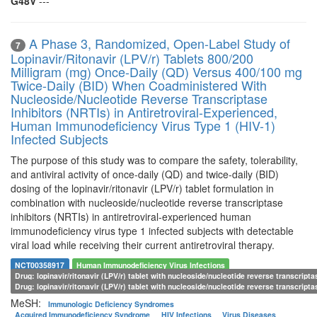
G48V
---
A Phase 3, Randomized, Open-Label Study of
7
Lopinavir/Ritonavir (LPV/r) Tablets 800/200
Milligram (mg) Once-Daily (QD) Versus 400/100 mg
Twice-Daily (BID) When Coadministered With
Nucleoside/Nucleotide Reverse Transcriptase
Inhibitors (NRTIs) in Antiretroviral-Experienced,
Human Immunodeficiency Virus Type 1 (HIV-1)
Infected Subjects
The purpose of this study was to compare the safety, tolerability,
and antiviral activity of once-daily (QD) and twice-daily (BID)
dosing of the lopinavir/ritonavir (LPV/r) tablet formulation in
combination with nucleoside/nucleotide reverse transcriptase
inhibitors (NRTIs) in antiretroviral-experienced human
immunodeficiency virus type 1 infected subjects with detectable
viral load while receiving their current antiretroviral therapy.
NCT00358917
Human Immunodeficiency Virus Infections
Drug: lopinavir/ritonavir (LPV/r) tablet with nucleoside/nucleotide reverse transcripta
Drug: lopinavir/ritonavir (LPV/r) tablet with nucleoside/nucleotide reverse transcripta
MeSH:
Immunologic Deficiency Syndromes
Acquired Immunodeficiency Syndrome
HIV Infections
Virus Diseases