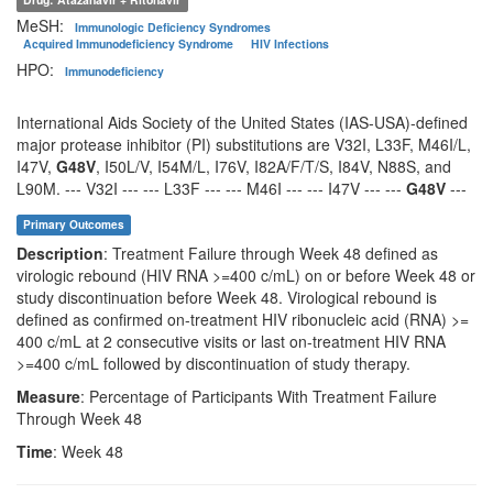
MeSH:
Immunologic Deficiency Syndromes
Acquired Immunodeficiency Syndrome
HIV Infections
HPO:
Immunodeficiency
International Aids Society of the United States (IAS-USA)-defined
major protease inhibitor (PI) substitutions are V32I, L33F, M46I/L,
I47V,
G48V
, I50L/V, I54M/L, I76V, I82A/F/T/S, I84V, N88S, and
L90M. --- V32I --- --- L33F --- --- M46I --- --- I47V --- ---
G48V
---
Primary Outcomes
Description
: Treatment Failure through Week 48 defined as
virologic rebound (HIV RNA >=400 c/mL) on or before Week 48 or
study discontinuation before Week 48. Virological rebound is
defined as confirmed on-treatment HIV ribonucleic acid (RNA) >=
400 c/mL at 2 consecutive visits or last on-treatment HIV RNA
>=400 c/mL followed by discontinuation of study therapy.
Measure
: Percentage of Participants With Treatment Failure
Through Week 48
Time
: Week 48