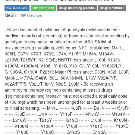
NCT00511368
HIV Infections
Drug: matching placebo
Drug: Bevirimat
MeSH:
HIV Infections
- Have documented evidence of genotypic resistance in their
medical records (at screening) or have resistance at screening by
genotype to any major mutation from the IAS-USA list of
resistance drug mutations, defined as: NRTI resistance: M41L,
K65R, D67N, K70R, K70E, L74V, Y115F, M184V, M184V/I,
L210W, T215Y/F, K219Q/E; NNRTI resistance: L100I, K103N,
V106M, V106A/M, V108I, Y181C, Y181C/I, Y188L, Y188C/L/H,
G190S/A, G190A, P225H; Major PI resistance: D30N, V32I, L33F,
M46I/L, I47V/A,
G48V
, I50L, I50V, I54M/L, L76V, V82A/F/T,
V82A/F/T/S, V82L/T, I84V, N88S, L90M - Be receiving an
antiretroviral therapy regimen containing at least 3 drugs
(regimens containing ritonavir must not exceed a total daily dose
of 400 mg) which has been unchanged for at least 8 weeks prior
to initial screening. --- M41L --- --- K65R --- --- D67N --- --- K70R -
-- --- K70E --- --- L74V --- --- Y115F --- --- M184V --- --- M184V --
- --- L210W --- --- T215Y --- --- K219Q --- --- L100I --- --- K103N -
-- --- V106M --- --- V106A --- --- V108I --- --- Y181C --- --- Y181C
--- --- Y188L --- --- Y188C --- --- G190S --- --- G190A --- ---