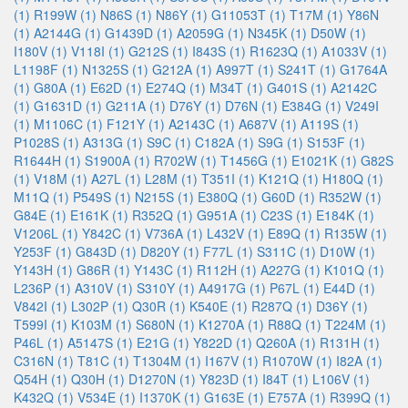
(1)
R199W (1)
N86S (1)
N86Y (1)
G11053T (1)
T17M (1)
Y86N
(1)
A2144G (1)
G1439D (1)
A2059G (1)
N345K (1)
D50W (1)
I180V (1)
V118I (1)
G212S (1)
I843S (1)
R1623Q (1)
A1033V (1)
L1198F (1)
N1325S (1)
G212A (1)
A997T (1)
S241T (1)
G1764A
(1)
G80A (1)
E62D (1)
E274Q (1)
M34T (1)
G401S (1)
A2142C
(1)
G1631D (1)
G211A (1)
D76Y (1)
D76N (1)
E384G (1)
V249I
(1)
M1106C (1)
F121Y (1)
A2143C (1)
A687V (1)
A119S (1)
P1028S (1)
A313G (1)
S9C (1)
C182A (1)
S9G (1)
S153F (1)
R1644H (1)
S1900A (1)
R702W (1)
T1456G (1)
E1021K (1)
G82S
(1)
V18M (1)
A27L (1)
L28M (1)
T351I (1)
K121Q (1)
H180Q (1)
M11Q (1)
P549S (1)
N215S (1)
E380Q (1)
G60D (1)
R352W (1)
G84E (1)
E161K (1)
R352Q (1)
G951A (1)
C23S (1)
E184K (1)
V1206L (1)
Y842C (1)
V736A (1)
L432V (1)
E89Q (1)
R135W (1)
Y253F (1)
G843D (1)
D820Y (1)
F77L (1)
S311C (1)
D10W (1)
Y143H (1)
G86R (1)
Y143C (1)
R112H (1)
A227G (1)
K101Q (1)
L236P (1)
A310V (1)
S310Y (1)
A4917G (1)
P67L (1)
E44D (1)
V842I (1)
L302P (1)
Q30R (1)
K540E (1)
R287Q (1)
D36Y (1)
T599I (1)
K103M (1)
S680N (1)
K1270A (1)
R88Q (1)
T224M (1)
P46L (1)
A5147S (1)
E21G (1)
Y822D (1)
Q260A (1)
R131H (1)
C316N (1)
T81C (1)
T1304M (1)
I167V (1)
R1070W (1)
I82A (1)
Q54H (1)
Q30H (1)
D1270N (1)
Y823D (1)
I84T (1)
L106V (1)
K432Q (1)
V534E (1)
I1370K (1)
G163E (1)
E757A (1)
R399Q (1)