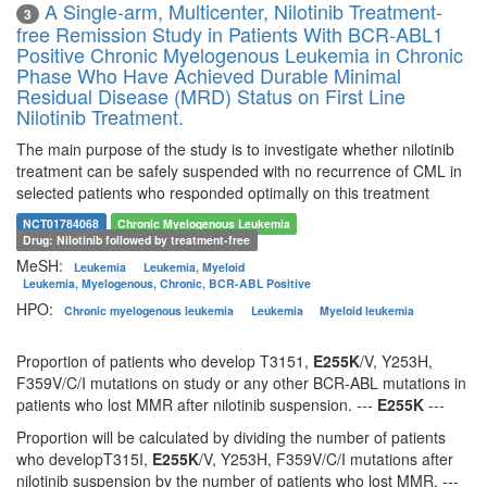
A Single-arm, Multicenter, Nilotinib Treatment-
3
free Remission Study in Patients With BCR-ABL1
Positive Chronic Myelogenous Leukemia in Chronic
Phase Who Have Achieved Durable Minimal
Residual Disease (MRD) Status on First Line
Nilotinib Treatment.
The main purpose of the study is to investigate whether nilotinib
treatment can be safely suspended with no recurrence of CML in
selected patients who responded optimally on this treatment
NCT01784068
Chronic Myelogenous Leukemia
Drug: Nilotinib followed by treatment-free
MeSH:
Leukemia
Leukemia, Myeloid
Leukemia, Myelogenous, Chronic, BCR-ABL Positive
HPO:
Chronic myelogenous leukemia
Leukemia
Myeloid leukemia
Proportion of patients who develop T3151,
E255K
/V, Y253H,
F359V/C/I mutations on study or any other BCR-ABL mutations in
patients who lost MMR after nilotinib suspension. ---
E255K
---
Proportion will be calculated by dividing the number of patients
who developT315I,
E255K
/V, Y253H, F359V/C/I mutations after
nilotinib suspension by the number of patients who lost MMR. ---