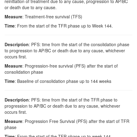
reinitiation of treatment due to any cause, progression to AP/BC
or death due to any cause.
Measure
: Treatment-free survival (TFS)
Time
: From the start of the TFR phase up to Week 144.
Description
: PFS: time from the start of the consolidation phase
to progression to AP/BC or death due to any cause, whichever
occurs first.
Measure
: Progression-free survival (PFS) after the start of
consolidation phase
Time
: Baseline of consolidation phase up to 144 weeks
Description
: PFS: time from the start of the TFR phase to
progression to AP/BC or death due to any cause, whichever
occurs first.
Measure
: Progression Free Survival (PFS) after the start of TFR
phase
Time
: From the start of the TFR phase up to week 144.