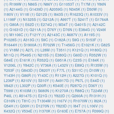
(1)
R199W (1)
N86S (1)
N86Y (1)
G11053T (1)
T17M (1)
Y86N
(1)
A2144G (1)
G1439D (1)
A2059G (1)
N345K (1)
D50W (1)
I180V (1)
V118I (1)
G212S (1)
I843S (1)
R1623Q (1)
A1033V (1)
L1198F (1)
N1325S (1)
G212A (1)
A997T (1)
S241T (1)
G1764A
(1)
G80A (1)
E62D (1)
E274Q (1)
M34T (1)
G401S (1)
A2142C
(1)
G1631D (1)
G211A (1)
D76Y (1)
D76N (1)
E384G (1)
V249I
(1)
M1106C (1)
F121Y (1)
A2143C (1)
A687V (1)
A119S (1)
P1028S (1)
A313G (1)
S9C (1)
C182A (1)
S9G (1)
S153F (1)
R1644H (1)
S1900A (1)
R702W (1)
T1456G (1)
E1021K (1)
G82S
(1)
V18M (1)
A27L (1)
L28M (1)
T351I (1)
K121Q (1)
H180Q (1)
M11Q (1)
P549S (1)
N215S (1)
E380Q (1)
G60D (1)
R352W (1)
G84E (1)
E161K (1)
R352Q (1)
G951A (1)
C23S (1)
E184K (1)
V1206L (1)
Y842C (1)
V736A (1)
L432V (1)
E89Q (1)
R135W (1)
Y253F (1)
G843D (1)
D820Y (1)
F77L (1)
S311C (1)
D10W (1)
Y143H (1)
G86R (1)
Y143C (1)
R112H (1)
A227G (1)
K101Q (1)
L236P (1)
A310V (1)
S310Y (1)
A4917G (1)
P67L (1)
E44D (1)
V842I (1)
L302P (1)
Q30R (1)
K540E (1)
R287Q (1)
D36Y (1)
T599I (1)
K103M (1)
S680N (1)
K1270A (1)
R88Q (1)
T224M (1)
P46L (1)
A5147S (1)
E21G (1)
Y822D (1)
Q260A (1)
R131H (1)
C316N (1)
T81C (1)
T1304M (1)
I167V (1)
R1070W (1)
I82A (1)
Q54H (1)
Q30H (1)
D1270N (1)
Y823D (1)
I84T (1)
L106V (1)
K432Q (1)
V534E (1)
I1370K (1)
G163E (1)
E757A (1)
R399Q (1)