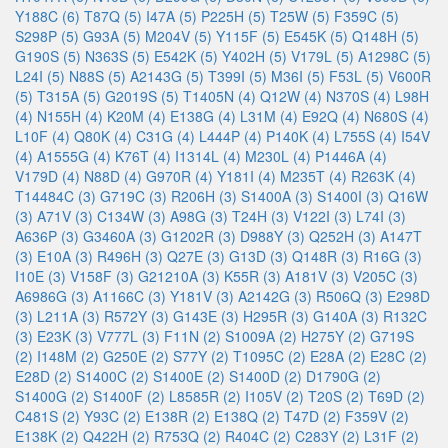
Y188C (6)
T87Q (5)
I47A (5)
P225H (5)
T25W (5)
F359C (5)
S298P (5)
G93A (5)
M204V (5)
Y115F (5)
E545K (5)
Q148H (5)
G190S (5)
N363S (5)
E542K (5)
Y402H (5)
V179L (5)
A1298C (5)
L24I (5)
N88S (5)
A2143G (5)
T399I (5)
M36I (5)
F53L (5)
V600R
(5)
T315A (5)
G2019S (5)
T1405N (4)
Q12W (4)
N370S (4)
L98H
(4)
N155H (4)
K20M (4)
E138G (4)
L31M (4)
E92Q (4)
N680S (4)
L10F (4)
Q80K (4)
C31G (4)
L444P (4)
P140K (4)
L755S (4)
I54V
(4)
A1555G (4)
K76T (4)
I1314L (4)
M230L (4)
P1446A (4)
V179D (4)
N88D (4)
G970R (4)
Y181I (4)
M235T (4)
R263K (4)
T14484C (3)
G719C (3)
R206H (3)
S1400A (3)
S1400I (3)
Q16W
(3)
A71V (3)
C134W (3)
A98G (3)
T24H (3)
V122I (3)
L74I (3)
A636P (3)
G3460A (3)
G1202R (3)
D988Y (3)
Q252H (3)
A147T
(3)
E10A (3)
R496H (3)
Q27E (3)
G13D (3)
Q148R (3)
R16G (3)
I10E (3)
V158F (3)
G21210A (3)
K55R (3)
A181V (3)
V205C (3)
A6986G (3)
A1166C (3)
Y181V (3)
A2142G (3)
R506Q (3)
E298D
(3)
L211A (3)
R572Y (3)
G143E (3)
H295R (3)
G140A (3)
R132C
(3)
E23K (3)
V777L (3)
F11N (2)
S1009A (2)
H275Y (2)
G719S
(2)
I148M (2)
G250E (2)
S77Y (2)
T1095C (2)
E28A (2)
E28C (2)
E28D (2)
S1400C (2)
S1400E (2)
S1400D (2)
D1790G (2)
S1400G (2)
S1400F (2)
L8585R (2)
I105V (2)
T20S (2)
T69D (2)
C481S (2)
Y93C (2)
E138R (2)
E138Q (2)
T47D (2)
F359V (2)
E138K (2)
Q422H (2)
R753Q (2)
R404C (2)
C283Y (2)
L31F (2)