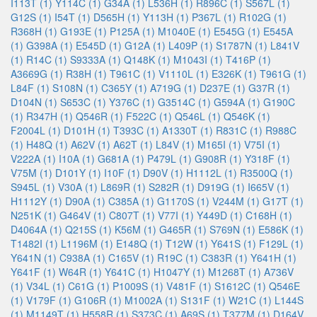
I113T (1)
Y114C (1)
G34A (1)
L536H (1)
R896C (1)
S567L (1)
G12S (1)
I54T (1)
D565H (1)
Y113H (1)
P367L (1)
R102G (1)
R368H (1)
G193E (1)
P125A (1)
M1040E (1)
E545G (1)
E545A
(1)
G398A (1)
E545D (1)
G12A (1)
L409P (1)
S1787N (1)
L841V
(1)
R14C (1)
S9333A (1)
Q148K (1)
M1043I (1)
T416P (1)
A3669G (1)
R38H (1)
T961C (1)
V1110L (1)
E326K (1)
T961G (1)
L84F (1)
S108N (1)
C365Y (1)
A719G (1)
D237E (1)
G37R (1)
D104N (1)
S653C (1)
Y376C (1)
G3514C (1)
G594A (1)
G190C
(1)
R347H (1)
Q546R (1)
F522C (1)
Q546L (1)
Q546K (1)
F2004L (1)
D101H (1)
T393C (1)
A1330T (1)
R831C (1)
R988C
(1)
H48Q (1)
A62V (1)
A62T (1)
L84V (1)
M165I (1)
V75I (1)
V222A (1)
I10A (1)
G681A (1)
P479L (1)
G908R (1)
Y318F (1)
V75M (1)
D101Y (1)
I10F (1)
D90V (1)
H1112L (1)
R3500Q (1)
S945L (1)
V30A (1)
L869R (1)
S282R (1)
D919G (1)
I665V (1)
H1112Y (1)
D90A (1)
C385A (1)
G1170S (1)
V244M (1)
G17T (1)
N251K (1)
G464V (1)
C807T (1)
V77I (1)
Y449D (1)
C168H (1)
D4064A (1)
Q215S (1)
K56M (1)
G465R (1)
S769N (1)
E586K (1)
T1482I (1)
L1196M (1)
E148Q (1)
T12W (1)
Y641S (1)
F129L (1)
Y641N (1)
C938A (1)
C165V (1)
R19C (1)
C383R (1)
Y641H (1)
Y641F (1)
W64R (1)
Y641C (1)
H1047Y (1)
M1268T (1)
A736V
(1)
V34L (1)
C61G (1)
P1009S (1)
V481F (1)
S1612C (1)
Q546E
(1)
V179F (1)
G106R (1)
M1002A (1)
S131F (1)
W21C (1)
L144S
(1)
M1149T (1)
H558R (1)
S373C (1)
A69S (1)
T377M (1)
D164V