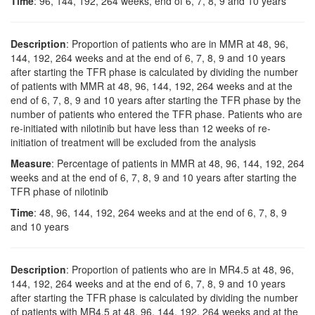
Time
: 96, 144, 192, 264 weeks, end of 6, 7, 8, 9 and 10 years
Description
: Proportion of patients who are in MMR at 48, 96,
144, 192, 264 weeks and at the end of 6, 7, 8, 9 and 10 years
after starting the TFR phase is calculated by dividing the number
of patients with MMR at 48, 96, 144, 192, 264 weeks and at the
end of 6, 7, 8, 9 and 10 years after starting the TFR phase by the
number of patients who entered the TFR phase. Patients who are
re-initiated with nilotinib but have less than 12 weeks of re-
initiation of treatment will be excluded from the analysis
Measure
: Percentage of patients in MMR at 48, 96, 144, 192, 264
weeks and at the end of 6, 7, 8, 9 and 10 years after starting the
TFR phase of nilotinib
Time
: 48, 96, 144, 192, 264 weeks and at the end of 6, 7, 8, 9
and 10 years
Description
: Proportion of patients who are in MR4.5 at 48, 96,
144, 192, 264 weeks and at the end of 6, 7, 8, 9 and 10 years
after starting the TFR phase is calculated by dividing the number
of patients with MR4.5 at 48, 96, 144, 192, 264 weeks and at the