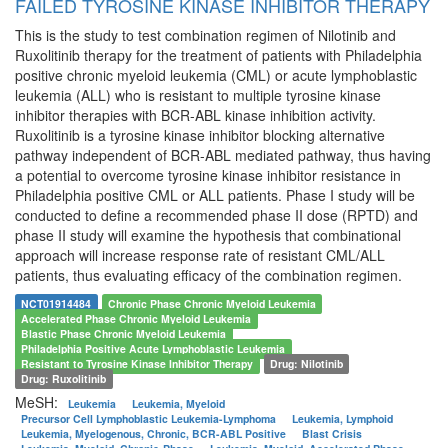
FAILED TYROSINE KINASE INHIBITOR THERAPY
This is the study to test combination regimen of Nilotinib and
Ruxolitinib therapy for the treatment of patients with Philadelphia
positive chronic myeloid leukemia (CML) or acute lymphoblastic
leukemia (ALL) who is resistant to multiple tyrosine kinase
inhibitor therapies with BCR-ABL kinase inhibition activity.
Ruxolitinib is a tyrosine kinase inhibitor blocking alternative
pathway independent of BCR-ABL mediated pathway, thus having
a potential to overcome tyrosine kinase inhibitor resistance in
Philadelphia positive CML or ALL patients. Phase I study will be
conducted to define a recommended phase II dose (RPTD) and
phase II study will examine the hypothesis that combinational
approach will increase response rate of resistant CML/ALL
patients, thus evaluating efficacy of the combination regimen.
NCT01914484
Chronic Phase Chronic Myeloid Leukemia
Accelerated Phase Chronic Myeloid Leukemia
Blastic Phase Chronic Myeloid Leukemia
Philadelphia Positive Acute Lymphoblastic Leukemia
Resistant to Tyrosine Kinase Inhibitor Therapy
Drug: Nilotinib
Drug: Ruxolitinib
MeSH:
Leukemia
Leukemia, Myeloid
Precursor Cell Lymphoblastic Leukemia-Lymphoma
Leukemia, Lymphoid
Leukemia, Myelogenous, Chronic, BCR-ABL Positive
Blast Crisis