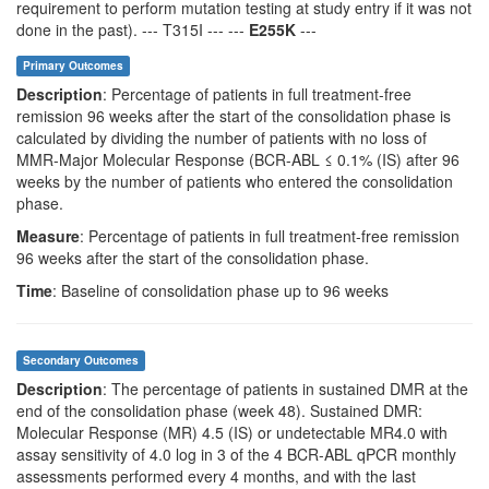
requirement to perform mutation testing at study entry if it was not
done in the past). --- T315I --- ---
E255K
---
Primary Outcomes
Description
: Percentage of patients in full treatment-free
remission 96 weeks after the start of the consolidation phase is
calculated by dividing the number of patients with no loss of
MMR-Major Molecular Response (BCR-ABL ≤ 0.1% (IS) after 96
weeks by the number of patients who entered the consolidation
phase.
Measure
: Percentage of patients in full treatment-free remission
96 weeks after the start of the consolidation phase.
Time
: Baseline of consolidation phase up to 96 weeks
Secondary Outcomes
Description
: The percentage of patients in sustained DMR at the
end of the consolidation phase (week 48). Sustained DMR:
Molecular Response (MR) 4.5 (IS) or undetectable MR4.0 with
assay sensitivity of 4.0 log in 3 of the 4 BCR-ABL qPCR monthly
assessments performed every 4 months, and with the last