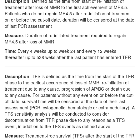
Description
: Defined as the time from start of re-initiation of
treatment after loss of MMR to the first achievement of MR4.5.
Patients who do not regain MR4.5 after re-initiation of treatment
on or before the cut-off date, duration will be censored at the date
of last PCR assessment
Measure
: Duration of re-initiated treatment required to regain
MR4.5 after loss of MMR
Time
: Every 4 weeks up to week 24 and every 12 weeks
thereafter up to 528 weks after the last patient has entered TFR
Description
: TFS is defined as the time from the start of the TFR
phase to the earliest occurrence of loss of MMR, re-initiation of
treatment due to any cause, progression of AP/BC or death due
to any cause. For patients without any event on or before the cut-
off date, survival time will be censored at the date of their last
assessment (PCR, cytogenetic, hematologic or extramedullary). A
TFS sensitivity analysis will be conducted to consider
discontinuation from TFR phase due to any reason as a TFS
event, in addition to the TFS events as defined above.
Measure
: Treatment-free survival (TFS) after the start of the TFR