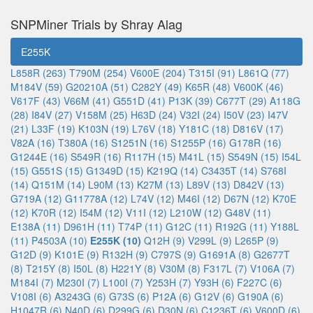
SNPMiner Trials by Shray Alag
E255K
L858R (263)
T790M (254)
V600E (204)
T315I (91)
L861Q (77)
M184V (59)
G20210A (51)
C282Y (49)
K65R (48)
V600K (46)
V617F (43)
V66M (41)
G551D (41)
P13K (39)
C677T (29)
A118G
(28)
I84V (27)
V158M (25)
H63D (24)
V32I (24)
I50V (23)
I47V
(21)
L33F (19)
K103N (19)
L76V (18)
Y181C (18)
D816V (17)
V82A (16)
T380A (16)
S1251N (16)
S1255P (16)
G178R (16)
G1244E (16)
S549R (16)
R117H (15)
M41L (15)
S549N (15)
I54L
(15)
G551S (15)
G1349D (15)
K219Q (14)
C3435T (14)
S768I
(14)
Q151M (14)
L90M (13)
K27M (13)
L89V (13)
D842V (13)
G719A (12)
G11778A (12)
L74V (12)
M46I (12)
D67N (12)
K70E
(12)
K70R (12)
I54M (12)
V11I (12)
L210W (12)
G48V (11)
E138A (11)
D961H (11)
T74P (11)
G12C (11)
R192G (11)
Y188L
(11)
P4503A (10)
E255K (10)
Q12H (9)
V299L (9)
L265P (9)
G12D (9)
K101E (9)
R132H (9)
C797S (9)
G1691A (8)
G2677T
(8)
T215Y (8)
I50L (8)
H221Y (8)
V30M (8)
F317L (7)
V106A (7)
M184I (7)
M230I (7)
L100I (7)
Y253H (7)
Y93H (6)
F227C (6)
V108I (6)
A3243G (6)
G73S (6)
P12A (6)
G12V (6)
G190A (6)
H1047R (6)
N40D (6)
D299G (6)
D30N (6)
C1236T (6)
V600D (6)