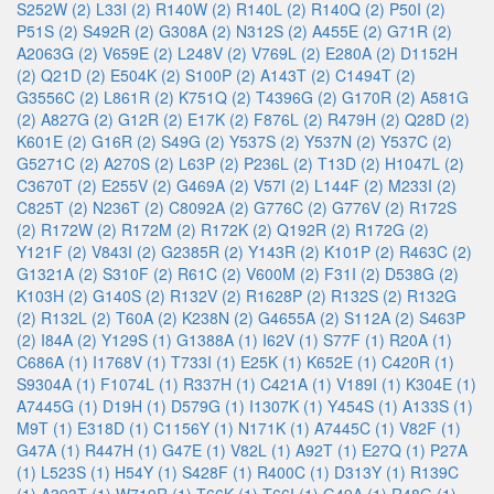
S252W (2)
L33I (2)
R140W (2)
R140L (2)
R140Q (2)
P50I (2)
P51S (2)
S492R (2)
G308A (2)
N312S (2)
A455E (2)
G71R (2)
A2063G (2)
V659E (2)
L248V (2)
V769L (2)
E280A (2)
D1152H
(2)
Q21D (2)
E504K (2)
S100P (2)
A143T (2)
C1494T (2)
G3556C (2)
L861R (2)
K751Q (2)
T4396G (2)
G170R (2)
A581G
(2)
A827G (2)
G12R (2)
E17K (2)
F876L (2)
R479H (2)
Q28D (2)
K601E (2)
G16R (2)
S49G (2)
Y537S (2)
Y537N (2)
Y537C (2)
G5271C (2)
A270S (2)
L63P (2)
P236L (2)
T13D (2)
H1047L (2)
C3670T (2)
E255V (2)
G469A (2)
V57I (2)
L144F (2)
M233I (2)
C825T (2)
N236T (2)
C8092A (2)
G776C (2)
G776V (2)
R172S
(2)
R172W (2)
R172M (2)
R172K (2)
Q192R (2)
R172G (2)
Y121F (2)
V843I (2)
G2385R (2)
Y143R (2)
K101P (2)
R463C (2)
G1321A (2)
S310F (2)
R61C (2)
V600M (2)
F31I (2)
D538G (2)
K103H (2)
G140S (2)
R132V (2)
R1628P (2)
R132S (2)
R132G
(2)
R132L (2)
T60A (2)
K238N (2)
G4655A (2)
S112A (2)
S463P
(2)
I84A (2)
Y129S (1)
G1388A (1)
I62V (1)
S77F (1)
R20A (1)
C686A (1)
I1768V (1)
T733I (1)
E25K (1)
K652E (1)
C420R (1)
S9304A (1)
F1074L (1)
R337H (1)
C421A (1)
V189I (1)
K304E (1)
A7445G (1)
D19H (1)
D579G (1)
I1307K (1)
Y454S (1)
A133S (1)
M9T (1)
E318D (1)
C1156Y (1)
N171K (1)
A7445C (1)
V82F (1)
G47A (1)
R447H (1)
G47E (1)
V82L (1)
A92T (1)
E27Q (1)
P27A
(1)
L523S (1)
H54Y (1)
S428F (1)
R400C (1)
D313Y (1)
R139C