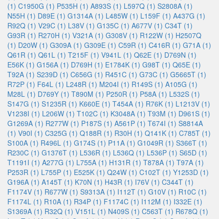
(1)
C1950G (1)
P535H (1)
A893S (1)
L597Q (1)
S2808A (1)
N55H (1)
D89E (1)
G1314A (1)
L485W (1)
L159F (1)
A437G (1)
R92Q (1)
V29C (1)
L38V (1)
G135C (1)
A677V (1)
C34T (1)
G93R (1)
R270H (1)
V321A (1)
G308V (1)
R122W (1)
H2507Q
(1)
D20W (1)
G309A (1)
G309E (1)
C59R (1)
C416R (1)
G71A (1)
Q61R (1)
Q61L (1)
T215F (1)
V941L (1)
Q62E (1)
D769N (1)
E56K (1)
G156A (1)
D769H (1)
E1784K (1)
G98T (1)
Q65E (1)
T92A (1)
S239D (1)
C656G (1)
R451C (1)
G73C (1)
G5665T (1)
R72P (1)
F64L (1)
L248R (1)
M204I (1)
R149S (1)
A105G (1)
M28L (1)
D769Y (1)
T890M (1)
P250R (1)
P58A (1)
L532S (1)
S147G (1)
S1235R (1)
K660E (1)
T454A (1)
R76K (1)
L1213V (1)
V1238I (1)
L206W (1)
T102C (1)
K3048A (1)
T93M (1)
D961S (1)
G1269A (1)
R277W (1)
P187S (1)
A561P (1)
T674I (1)
S8814A
(1)
V90I (1)
C325G (1)
Q188R (1)
R30H (1)
Q141K (1)
C785T (1)
S100A (1)
R496L (1)
G174S (1)
P11A (1)
G1049R (1)
S366T (1)
R230C (1)
G1376T (1)
L536R (1)
L536Q (1)
L536P (1)
S65D (1)
T1191I (1)
A277G (1)
L755A (1)
H131R (1)
T878A (1)
T97A (1)
P253R (1)
L755P (1)
E525K (1)
Q24W (1)
C102T (1)
Y1253D (1)
G196A (1)
A145T (1)
K70N (1)
H43R (1)
I76V (1)
C344T (1)
F1174V (1)
R677W (1)
S9313A (1)
I112T (1)
G10V (1)
R10C (1)
F1174L (1)
R10A (1)
R34P (1)
F1174C (1)
I112M (1)
I332E (1)
S1369A (1)
R32Q (1)
V151L (1)
N409S (1)
C563T (1)
R678Q (1)