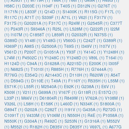
(1)
A393T (1)
W719R (1)
T66K (1)
T66I (1)
G49A (1)
R48G (1)
H58C (1)
D203E (1)
I104F (1)
T40S (1)
D312N (1)
G276T (1)
I1171N (1)
L833F (1)
Q14D (1)
S1400K (1)
R115G (1)
F17L (1)
R117C (1)
A71T (1)
S339F (1)
A71L (1)
V62I (1)
F317V (1)
F317S (1)
G20201A (1)
F317C (1)
R24W (1)
G2545R (1)
C377T
(1)
P243R (1)
S9346A (1)
R25L (1)
L528M (1)
Q222R (1)
I22M
(1)
I107M (1)
C1858T (1)
L859R (1)
G2032R (1)
N375S (1)
G389D (1)
V148I (1)
V148G (1)
V560G (1)
C242T (1)
G389R (1)
H369P (1)
A98S (1)
G2500A (1)
T69S (1)
I349V (1)
I107V (1)
V561D (1)
P200T (1)
G1051A (1)
Y93F (1)
Y414C (1)
Y1248H (1)
L74M (1)
P4502C (1)
Y1248C (1)
Y1248D (1)
V89L (1)
T164I (1)
H1124D (1)
C94A (1)
G1628A (1)
A2215D (1)
E200K (1)
I305F
(1)
N682S (1)
T1010I (1)
R885H (1)
R776H (1)
G7444A (1)
R776G (1)
E354Q (1)
A21443C (1)
D110H (1)
R620W (1)
A54T
(1)
D594G (1)
D110E (1)
T49A (1)
F116Y (1)
R535H (1)
L55M (1)
E571K (1)
L55R (1)
M2540A (1)
E92K (1)
G238A (1)
E6V (1)
K509I (1)
V21I (1)
G699A (1)
V167F (1)
G118R (1)
E157Q (1)
L33P (1)
M66V (1)
D61804R (1)
R849W (1)
V762A (1)
V108M (1)
V326L (1)
L58H (1)
E158K (1)
L460D (1)
N334K (1)
S1800A (1)
G894T (1)
G202A (1)
C282T (1)
I191V (1)
G435A (1)
R272G (1)
C1091T (1)
V433M (1)
V106M (1)
N550H (1)
R4E (1)
P1058A (1)
N550K (1)
G304A (1)
R492C (1)
S253N (1)
G1316A (1)
M552V
(1)
M552I (1)
R182H (1)
D835V (1)
D835Y (1)
V697L (1)
A677G