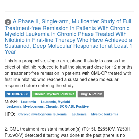
A Phase II, Single-arm, Multicenter Study of Full
2
Treatment-free Remission in Patients With Chronic
Myeloid Leukemia in Chronic Phase Treated With
Nilotinib in First-line Therapy Who Have Achieved a
Sustained, Deep Molecular Response for at Least 1
Year
This is a prospective, single arm, phase II study to assess the
effect of nilotinib reduced to half the standard dose for 12 months
on treatment-free remission in patients with CML-CP treated with
first-line nilotinib who reached a sustained deep molecular
response before entering the study.
NCT03874858
Chronic Myeloid Leukemia
Drug: Nilotinib
MeSH:
Leukemia
Leukemia, Myeloid
Leukemia, Myelogenous, Chronic, BCR-ABL Positive
HPO:
Chronic myelogenous leukemia
Leukemia
Myeloid leukemia
2. CML treatment resistant mutation(s) (T315I,
E255K
/V, Y253H,
F359C/V) detected if testing was done in the past (there is no