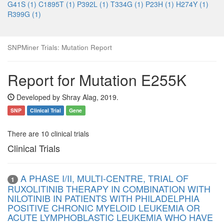
G41S (1)
C1895T (1)
P392L (1)
T334G (1)
P23H (1)
H274Y (1)
R399G (1)
SNPMiner Trials: Mutation Report
Report for Mutation E255K
Developed by Shray Alag, 2019.
SNP
Clinical Trial
Gene
There are 10 clinical trials
Clinical Trials
A PHASE I/II, MULTI-CENTRE, TRIAL OF
1
RUXOLITINIB THERAPY IN COMBINATION WITH
NILOTINIB IN PATIENTS WITH PHILADELPHIA
POSITIVE CHRONIC MYELOID LEUKEMIA OR
ACUTE LYMPHOBLASTIC LEUKEMIA WHO HAVE