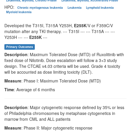
Leukemia, Myeloid, Chronic-Phase
Leukemia, Myeloid, Accelerated Phase
HPO:
Chronic myelogenous leukemia
Leukemia
Lymphoid leukemia
Myeloid leukemia
Developed the T315I, T315A Y253H,
E255K
/V or F359C/V
mutation after any TKI therapy. --- T315I --- --- T315A --- ---
Y253H --- ---
E255K
---
Primary Outcomes
Description
: Maximum Tolerated Dose (MTD) of Ruxolitinib with
fixed dose of Nilotinib. Dose escalation will follow a 3+3 study
design. The CTCAE v4.03 criteria will be used. Grade 4 toxicity
will be accounted as dose limiting toxicity (DLT).
Measure
: Phase I: Maximum Tolerated Dose (MTD)
Time
: Average of 6 months
Description
: Major cytogenetic response defined by 35% or less
of Philadelphia chromosomes by metaphase cytogenetics in
marrow from CML and ALL patients
Measure
: Phase II: Major cytogenetic response