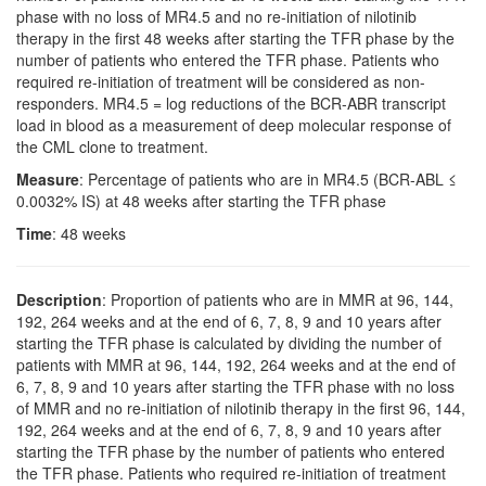
phase with no loss of MR4.5 and no re-initiation of nilotinib
therapy in the first 48 weeks after starting the TFR phase by the
number of patients who entered the TFR phase. Patients who
required re-initiation of treatment will be considered as non-
responders. MR4.5 = log reductions of the BCR-ABR transcript
load in blood as a measurement of deep molecular response of
the CML clone to treatment.
Measure
: Percentage of patients who are in MR4.5 (BCR-ABL ≤
0.0032% IS) at 48 weeks after starting the TFR phase
Time
: 48 weeks
Description
: Proportion of patients who are in MMR at 96, 144,
192, 264 weeks and at the end of 6, 7, 8, 9 and 10 years after
starting the TFR phase is calculated by dividing the number of
patients with MMR at 96, 144, 192, 264 weeks and at the end of
6, 7, 8, 9 and 10 years after starting the TFR phase with no loss
of MMR and no re-initiation of nilotinib therapy in the first 96, 144,
192, 264 weeks and at the end of 6, 7, 8, 9 and 10 years after
starting the TFR phase by the number of patients who entered
the TFR phase. Patients who required re-initiation of treatment