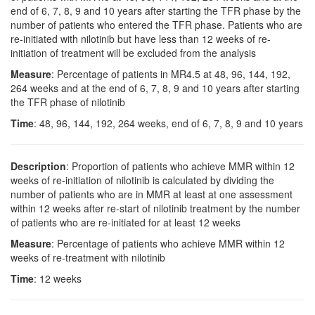
end of 6, 7, 8, 9 and 10 years after starting the TFR phase by the
number of patients who entered the TFR phase. Patients who are
re-initiated with nilotinib but have less than 12 weeks of re-
initiation of treatment will be excluded from the analysis
Measure
: Percentage of patients in MR4.5 at 48, 96, 144, 192,
264 weeks and at the end of 6, 7, 8, 9 and 10 years after starting
the TFR phase of nilotinib
Time
: 48, 96, 144, 192, 264 weeks, end of 6, 7, 8, 9 and 10 years
Description
: Proportion of patients who achieve MMR within 12
weeks of re-initiation of nilotinib is calculated by dividing the
number of patients who are in MMR at least at one assessment
within 12 weeks after re-start of nilotinib treatment by the number
of patients who are re-initiated for at least 12 weeks
Measure
: Percentage of patients who achieve MMR within 12
weeks of re-treatment with nilotinib
Time
: 12 weeks