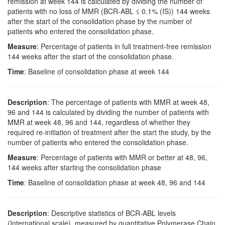
remission at week 144 is calculated by dividing the number of
patients with no loss of MMR (BCR-ABL ≤ 0.1% (IS)) 144 weeks
after the start of the consolidation phase by the number of
patients who entered the consolidation phase.
Measure
: Percentage of patients in full treatment-free remission
144 weeks after the start of the consolidation phase.
Time
: Baseline of consolidation phase at week 144
Description
: The percentage of patients with MMR at week 48,
96 and 144 is calculated by dividing the number of patients with
MMR at week 48, 96 and 144, regardless of whether they
required re-initiation of treatment after the start the study, by the
number of patients who entered the consolidation phase.
Measure
: Percentage of patients with MMR or better at 48, 96,
144 weeks after starting the consolidation phase
Time
: Baseline of consolidation phase at week 48, 96 and 144
Description
: Descriptive statistics of BCR-ABL levels
(International scale), measured by quantitative Polymerase Chain