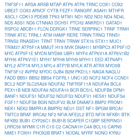
TNFSF11
ARSA
ARSB
MTAP
ATP6
ATP8
TRNC
COX1
COX2
UBE2T
COX3
ARVCF
CYTB
FEZF1
RANGRF
ASAH1
MTHFR
ASCL1
CDK13
PDE8B
TP63
MTM1
ND1
ND2
ND3
ND4
ND4L
ND5
ASS1
ND6
CTNNA3
DCHS1
PTCH2
ANKRD11
GATAD1
RSPO2
ABCB11
FLCN
DDRGK1
TRNE
SERPINC1
TRNF
TRNH
TRNK
ATIC
TRNL1
ATM
HAMP
RERE
TRNN
TRNQ
TRNS1
TRNS2
RNASEH1
TRNT
TRNV
TRNW
STX16
STX11
MUC1
TRIM37
ATP5F1A
MMUT
H19
MVK
DNAH11
MYBPC3
ATP5F1D
MYC
ATP5F1E
MYCN
MYD88
UBR1
MYF6
ATP6V1A
ATP6V1B2
MYH6
ATP6V1E1
MYH7
MYH8
MYH9
MYH11
EED
ATP6AP1
MYL2
ATP7A
MYL3
MYL4
ATP7B
MYLK
ATR
ATRX
MYO5B
TNFSF12
AVPR2
MYOC
GJB4
B2M
PKD1L1
NAGA
NAGLU
FADD
BBS1
BBS2
BBS4
FGFRL1
UNC13D
NCF2
NCF4
CCND1
BCL2
NDP
SLC25A26
NDUFA2
TNFRSF11A
NDUFA4
BCL6
PEX11B
NEB
NDUFA9
NDUFA10
BCR
BCS1L
NDUFB8
DPM1
BANF1
NDUFS1
NDUFS2
NDUFS3
NDUFV1
HESX1
NDUFS4
FGF17
NDUFS8
BGN
NDUFV2
BLM
DNAAF3
BMP2
PROM1
NEK1
NEK2
BMPR1A
BMPR2
NEU1
DST
NF1
BPGM
BRCA1
TMTC3
BRAF
BRCA2
NF2
NFIA
NFE2L2
BTD
NFIX
NFKB1
BTK
NFKB2
BUB1
CYP26C1
BUB1B
SCAPER
C1QBP
SERPING1
LRRC56
MYMK
C1R
C1S
C2
CACNA1H
C4A
BCL10
CAPN5
NME1
FOXH1
PHOX2B
BRAT1
NODAL
MYRF
NONO
KYNU