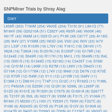
SNPMiner Trials by Shray Alag
D36Y
L858R (263)
T790M (254)
V600E (204)
T315I (91)
L861Q (77)
M184V (59)
G20210A (51)
C282Y (49)
K65R (48)
V600K (46)
V617F (43)
V66M (41)
G551D (41)
P13K (39)
C677T (29)
A118G
(28)
I84V (27)
V158M (25)
H63D (24)
V32I (24)
I50V (23)
I47V
(21)
L33F (19)
K103N (19)
L76V (18)
Y181C (18)
D816V (17)
V82A (16)
T380A (16)
S1251N (16)
S1255P (16)
G178R (16)
G1244E (16)
S549R (16)
R117H (15)
M41L (15)
S549N (15)
I54L
(15)
G551S (15)
G1349D (15)
K219Q (14)
C3435T (14)
S768I
(14)
Q151M (14)
L90M (13)
K27M (13)
L89V (13)
D842V (13)
G719A (12)
G11778A (12)
L74V (12)
M46I (12)
D67N (12)
K70E
(12)
K70R (12)
I54M (12)
V11I (12)
L210W (12)
G48V (11)
E138A (11)
D961H (11)
T74P (11)
G12C (11)
R192G (11)
Y188L
(11)
P4503A (10)
E255K (10)
Q12H (9)
V299L (9)
L265P (9)
G12D (9)
K101E (9)
R132H (9)
C797S (9)
G1691A (8)
G2677T
(8)
T215Y (8)
I50L (8)
H221Y (8)
V30M (8)
F317L (7)
V106A (7)
M184I (7)
M230I (7)
L100I (7)
Y253H (7)
Y93H (6)
F227C (6)
V108I (6)
A3243G (6)
G73S (6)
P12A (6)
G12V (6)
G190A (6)
H1047R (6)
N40D (6)
D299G (6)
D30N (6)
C1236T (6)
V600D (6)