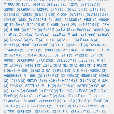
Y188C (6)
T87Q (5)
I47A (5)
P225H (5)
T25W (5)
F359C (5)
S298P (5)
G93A (5)
M204V (5)
Y115F (5)
E545K (5)
Q148H (5)
G190S (5)
N363S (5)
E542K (5)
Y402H (5)
V179L (5)
A1298C (5)
L24I (5)
N88S (5)
A2143G (5)
T399I (5)
M36I (5)
F53L (5)
V600R
(5)
T315A (5)
G2019S (5)
T1405N (4)
Q12W (4)
N370S (4)
L98H
(4)
N155H (4)
K20M (4)
E138G (4)
L31M (4)
E92Q (4)
N680S (4)
L10F (4)
Q80K (4)
C31G (4)
L444P (4)
P140K (4)
L755S (4)
I54V
(4)
A1555G (4)
K76T (4)
I1314L (4)
M230L (4)
P1446A (4)
V179D (4)
N88D (4)
G970R (4)
Y181I (4)
M235T (4)
R263K (4)
T14484C (3)
G719C (3)
R206H (3)
S1400A (3)
S1400I (3)
Q16W
(3)
A71V (3)
C134W (3)
A98G (3)
T24H (3)
V122I (3)
L74I (3)
A636P (3)
G3460A (3)
G1202R (3)
D988Y (3)
Q252H (3)
A147T
(3)
E10A (3)
R496H (3)
Q27E (3)
G13D (3)
Q148R (3)
R16G (3)
I10E (3)
V158F (3)
G21210A (3)
K55R (3)
A181V (3)
V205C (3)
A6986G (3)
A1166C (3)
Y181V (3)
A2142G (3)
R506Q (3)
E298D
(3)
L211A (3)
R572Y (3)
G143E (3)
H295R (3)
G140A (3)
R132C
(3)
E23K (3)
V777L (3)
F11N (2)
S1009A (2)
H275Y (2)
G719S
(2)
I148M (2)
G250E (2)
S77Y (2)
T1095C (2)
E28A (2)
E28C (2)
E28D (2)
S1400C (2)
S1400E (2)
S1400D (2)
D1790G (2)
S1400G (2)
S1400F (2)
L8585R (2)
I105V (2)
T20S (2)
T69D (2)
C481S (2)
Y93C (2)
E138R (2)
E138Q (2)
T47D (2)
F359V (2)
E138K (2)
Q422H (2)
R753Q (2)
R404C (2)
C283Y (2)
L31F (2)