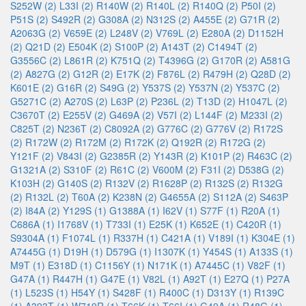
S252W (2)
L33I (2)
R140W (2)
R140L (2)
R140Q (2)
P50I (2)
P51S (2)
S492R (2)
G308A (2)
N312S (2)
A455E (2)
G71R (2)
A2063G (2)
V659E (2)
L248V (2)
V769L (2)
E280A (2)
D1152H
(2)
Q21D (2)
E504K (2)
S100P (2)
A143T (2)
C1494T (2)
G3556C (2)
L861R (2)
K751Q (2)
T4396G (2)
G170R (2)
A581G
(2)
A827G (2)
G12R (2)
E17K (2)
F876L (2)
R479H (2)
Q28D (2)
K601E (2)
G16R (2)
S49G (2)
Y537S (2)
Y537N (2)
Y537C (2)
G5271C (2)
A270S (2)
L63P (2)
P236L (2)
T13D (2)
H1047L (2)
C3670T (2)
E255V (2)
G469A (2)
V57I (2)
L144F (2)
M233I (2)
C825T (2)
N236T (2)
C8092A (2)
G776C (2)
G776V (2)
R172S
(2)
R172W (2)
R172M (2)
R172K (2)
Q192R (2)
R172G (2)
Y121F (2)
V843I (2)
G2385R (2)
Y143R (2)
K101P (2)
R463C (2)
G1321A (2)
S310F (2)
R61C (2)
V600M (2)
F31I (2)
D538G (2)
K103H (2)
G140S (2)
R132V (2)
R1628P (2)
R132S (2)
R132G
(2)
R132L (2)
T60A (2)
K238N (2)
G4655A (2)
S112A (2)
S463P
(2)
I84A (2)
Y129S (1)
G1388A (1)
I62V (1)
S77F (1)
R20A (1)
C686A (1)
I1768V (1)
T733I (1)
E25K (1)
K652E (1)
C420R (1)
S9304A (1)
F1074L (1)
R337H (1)
C421A (1)
V189I (1)
K304E (1)
A7445G (1)
D19H (1)
D579G (1)
I1307K (1)
Y454S (1)
A133S (1)
M9T (1)
E318D (1)
C1156Y (1)
N171K (1)
A7445C (1)
V82F (1)
G47A (1)
R447H (1)
G47E (1)
V82L (1)
A92T (1)
E27Q (1)
P27A
(1)
L523S (1)
H54Y (1)
S428F (1)
R400C (1)
D313Y (1)
R139C