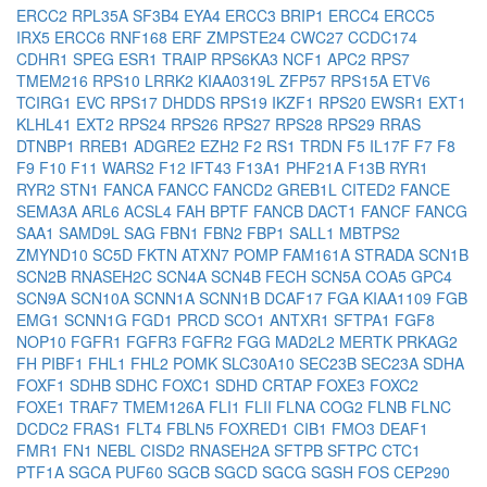
ERCC2
RPL35A
SF3B4
EYA4
ERCC3
BRIP1
ERCC4
ERCC5
IRX5
ERCC6
RNF168
ERF
ZMPSTE24
CWC27
CCDC174
CDHR1
SPEG
ESR1
TRAIP
RPS6KA3
NCF1
APC2
RPS7
TMEM216
RPS10
LRRK2
KIAA0319L
ZFP57
RPS15A
ETV6
TCIRG1
EVC
RPS17
DHDDS
RPS19
IKZF1
RPS20
EWSR1
EXT1
KLHL41
EXT2
RPS24
RPS26
RPS27
RPS28
RPS29
RRAS
DTNBP1
RREB1
ADGRE2
EZH2
F2
RS1
TRDN
F5
IL17F
F7
F8
F9
F10
F11
WARS2
F12
IFT43
F13A1
PHF21A
F13B
RYR1
RYR2
STN1
FANCA
FANCC
FANCD2
GREB1L
CITED2
FANCE
SEMA3A
ARL6
ACSL4
FAH
BPTF
FANCB
DACT1
FANCF
FANCG
SAA1
SAMD9L
SAG
FBN1
FBN2
FBP1
SALL1
MBTPS2
ZMYND10
SC5D
FKTN
ATXN7
POMP
FAM161A
STRADA
SCN1B
SCN2B
RNASEH2C
SCN4A
SCN4B
FECH
SCN5A
COA5
GPC4
SCN9A
SCN10A
SCNN1A
SCNN1B
DCAF17
FGA
KIAA1109
FGB
EMG1
SCNN1G
FGD1
PRCD
SCO1
ANTXR1
SFTPA1
FGF8
NOP10
FGFR1
FGFR3
FGFR2
FGG
MAD2L2
MERTK
PRKAG2
FH
PIBF1
FHL1
FHL2
POMK
SLC30A10
SEC23B
SEC23A
SDHA
FOXF1
SDHB
SDHC
FOXC1
SDHD
CRTAP
FOXE3
FOXC2
FOXE1
TRAF7
TMEM126A
FLI1
FLII
FLNA
COG2
FLNB
FLNC
DCDC2
FRAS1
FLT4
FBLN5
FOXRED1
CIB1
FMO3
DEAF1
FMR1
FN1
NEBL
CISD2
RNASEH2A
SFTPB
SFTPC
CTC1
PTF1A
SGCA
PUF60
SGCB
SGCD
SGCG
SGSH
FOS
CEP290