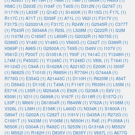
(1)
A393T (1)
W719R (1)
T66K (1)
T66I (1)
G49A (1)
R48G (1)
H58C (1)
D203E (1)
I104F (1)
T40S (1)
D312N (1)
G276T (1)
I1171N (1)
L833F (1)
Q14D (1)
S1400K (1)
R115G (1)
F17L (1)
R117C (1)
A71T (1)
S339F (1)
A71L (1)
V62I (1)
F317V (1)
F317S (1)
G20201A (1)
F317C (1)
R24W (1)
G2545R (1)
C377T
(1)
P243R (1)
S9346A (1)
R25L (1)
L528M (1)
Q222R (1)
I22M
(1)
I107M (1)
C1858T (1)
L859R (1)
G2032R (1)
N375S (1)
G389D (1)
V148I (1)
V148G (1)
V560G (1)
C242T (1)
G389R (1)
H369P (1)
A98S (1)
G2500A (1)
T69S (1)
I349V (1)
I107V (1)
V561D (1)
P200T (1)
G1051A (1)
Y93F (1)
Y414C (1)
Y1248H (1)
L74M (1)
P4502C (1)
Y1248C (1)
Y1248D (1)
V89L (1)
T164I (1)
H1124D (1)
C94A (1)
G1628A (1)
A2215D (1)
E200K (1)
I305F
(1)
N682S (1)
T1010I (1)
R885H (1)
R776H (1)
G7444A (1)
R776G (1)
E354Q (1)
A21443C (1)
D110H (1)
R620W (1)
A54T
(1)
D594G (1)
D110E (1)
T49A (1)
F116Y (1)
R535H (1)
L55M (1)
E571K (1)
L55R (1)
M2540A (1)
E92K (1)
G238A (1)
E6V (1)
K509I (1)
V21I (1)
G699A (1)
V167F (1)
G118R (1)
E157Q (1)
L33P (1)
M66V (1)
D61804R (1)
R849W (1)
V762A (1)
V108M (1)
V326L (1)
L58H (1)
E158K (1)
L460D (1)
N334K (1)
S1800A (1)
G894T (1)
G202A (1)
C282T (1)
I191V (1)
G435A (1)
R272G (1)
C1091T (1)
V433M (1)
V106M (1)
N550H (1)
R4E (1)
P1058A (1)
N550K (1)
G304A (1)
R492C (1)
S253N (1)
G1316A (1)
M552V
(1)
M552I (1)
R182H (1)
D835V (1)
D835Y (1)
V697L (1)
A677G