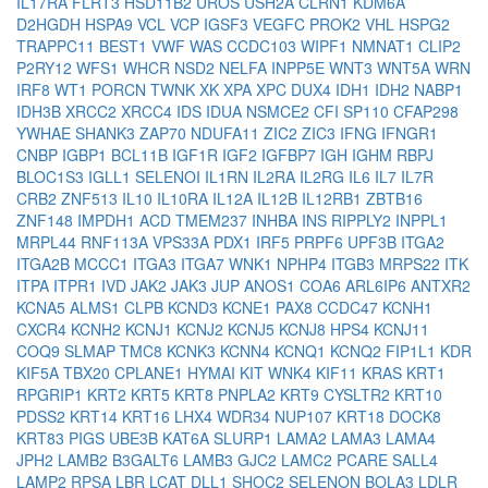
IL17RA
FLRT3
HSD11B2
UROS
USH2A
CLRN1
KDM6A
D2HGDH
HSPA9
VCL
VCP
IGSF3
VEGFC
PROK2
VHL
HSPG2
TRAPPC11
BEST1
VWF
WAS
CCDC103
WIPF1
NMNAT1
CLIP2
P2RY12
WFS1
WHCR
NSD2
NELFA
INPP5E
WNT3
WNT5A
WRN
IRF8
WT1
PORCN
TWNK
XK
XPA
XPC
DUX4
IDH1
IDH2
NABP1
IDH3B
XRCC2
XRCC4
IDS
IDUA
NSMCE2
CFI
SP110
CFAP298
YWHAE
SHANK3
ZAP70
NDUFA11
ZIC2
ZIC3
IFNG
IFNGR1
CNBP
IGBP1
BCL11B
IGF1R
IGF2
IGFBP7
IGH
IGHM
RBPJ
BLOC1S3
IGLL1
SELENOI
IL1RN
IL2RA
IL2RG
IL6
IL7
IL7R
CRB2
ZNF513
IL10
IL10RA
IL12A
IL12B
IL12RB1
ZBTB16
ZNF148
IMPDH1
ACD
TMEM237
INHBA
INS
RIPPLY2
INPPL1
MRPL44
RNF113A
VPS33A
PDX1
IRF5
PRPF6
UPF3B
ITGA2
ITGA2B
MCCC1
ITGA3
ITGA7
WNK1
NPHP4
ITGB3
MRPS22
ITK
ITPA
ITPR1
IVD
JAK2
JAK3
JUP
ANOS1
COA6
ARL6IP6
ANTXR2
KCNA5
ALMS1
CLPB
KCND3
KCNE1
PAX8
CCDC47
KCNH1
CXCR4
KCNH2
KCNJ1
KCNJ2
KCNJ5
KCNJ8
HPS4
KCNJ11
COQ9
SLMAP
TMC8
KCNK3
KCNN4
KCNQ1
KCNQ2
FIP1L1
KDR
KIF5A
TBX20
CPLANE1
HYMAI
KIT
WNK4
KIF11
KRAS
KRT1
RPGRIP1
KRT2
KRT5
KRT8
PNPLA2
KRT9
CYSLTR2
KRT10
PDSS2
KRT14
KRT16
LHX4
WDR34
NUP107
KRT18
DOCK8
KRT83
PIGS
UBE3B
KAT6A
SLURP1
LAMA2
LAMA3
LAMA4
JPH2
LAMB2
B3GALT6
LAMB3
GJC2
LAMC2
PCARE
SALL4
LAMP2
RPSA
LBR
LCAT
DLL1
SHOC2
SELENON
BOLA3
LDLR