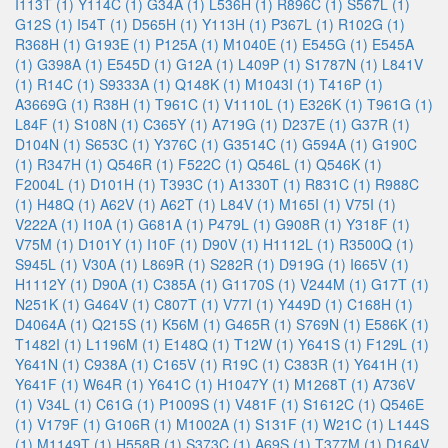
I113T (1)
Y114C (1)
G34A (1)
L536H (1)
R896C (1)
S567L (1)
G12S (1)
I54T (1)
D565H (1)
Y113H (1)
P367L (1)
R102G (1)
R368H (1)
G193E (1)
P125A (1)
M1040E (1)
E545G (1)
E545A
(1)
G398A (1)
E545D (1)
G12A (1)
L409P (1)
S1787N (1)
L841V
(1)
R14C (1)
S9333A (1)
Q148K (1)
M1043I (1)
T416P (1)
A3669G (1)
R38H (1)
T961C (1)
V1110L (1)
E326K (1)
T961G (1)
L84F (1)
S108N (1)
C365Y (1)
A719G (1)
D237E (1)
G37R (1)
D104N (1)
S653C (1)
Y376C (1)
G3514C (1)
G594A (1)
G190C
(1)
R347H (1)
Q546R (1)
F522C (1)
Q546L (1)
Q546K (1)
F2004L (1)
D101H (1)
T393C (1)
A1330T (1)
R831C (1)
R988C
(1)
H48Q (1)
A62V (1)
A62T (1)
L84V (1)
M165I (1)
V75I (1)
V222A (1)
I10A (1)
G681A (1)
P479L (1)
G908R (1)
Y318F (1)
V75M (1)
D101Y (1)
I10F (1)
D90V (1)
H1112L (1)
R3500Q (1)
S945L (1)
V30A (1)
L869R (1)
S282R (1)
D919G (1)
I665V (1)
H1112Y (1)
D90A (1)
C385A (1)
G1170S (1)
V244M (1)
G17T (1)
N251K (1)
G464V (1)
C807T (1)
V77I (1)
Y449D (1)
C168H (1)
D4064A (1)
Q215S (1)
K56M (1)
G465R (1)
S769N (1)
E586K (1)
T1482I (1)
L1196M (1)
E148Q (1)
T12W (1)
Y641S (1)
F129L (1)
Y641N (1)
C938A (1)
C165V (1)
R19C (1)
C383R (1)
Y641H (1)
Y641F (1)
W64R (1)
Y641C (1)
H1047Y (1)
M1268T (1)
A736V
(1)
V34L (1)
C61G (1)
P1009S (1)
V481F (1)
S1612C (1)
Q546E
(1)
V179F (1)
G106R (1)
M1002A (1)
S131F (1)
W21C (1)
L144S
(1)
M1149T (1)
H558R (1)
S373C (1)
A69S (1)
T377M (1)
D164V