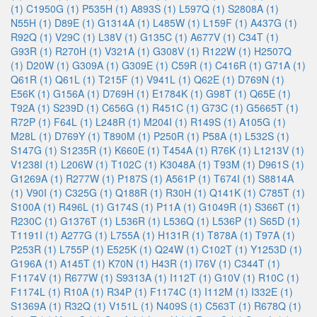
(1)
C1950G (1)
P535H (1)
A893S (1)
L597Q (1)
S2808A (1)
N55H (1)
D89E (1)
G1314A (1)
L485W (1)
L159F (1)
A437G (1)
R92Q (1)
V29C (1)
L38V (1)
G135C (1)
A677V (1)
C34T (1)
G93R (1)
R270H (1)
V321A (1)
G308V (1)
R122W (1)
H2507Q
(1)
D20W (1)
G309A (1)
G309E (1)
C59R (1)
C416R (1)
G71A (1)
Q61R (1)
Q61L (1)
T215F (1)
V941L (1)
Q62E (1)
D769N (1)
E56K (1)
G156A (1)
D769H (1)
E1784K (1)
G98T (1)
Q65E (1)
T92A (1)
S239D (1)
C656G (1)
R451C (1)
G73C (1)
G5665T (1)
R72P (1)
F64L (1)
L248R (1)
M204I (1)
R149S (1)
A105G (1)
M28L (1)
D769Y (1)
T890M (1)
P250R (1)
P58A (1)
L532S (1)
S147G (1)
S1235R (1)
K660E (1)
T454A (1)
R76K (1)
L1213V (1)
V1238I (1)
L206W (1)
T102C (1)
K3048A (1)
T93M (1)
D961S (1)
G1269A (1)
R277W (1)
P187S (1)
A561P (1)
T674I (1)
S8814A
(1)
V90I (1)
C325G (1)
Q188R (1)
R30H (1)
Q141K (1)
C785T (1)
S100A (1)
R496L (1)
G174S (1)
P11A (1)
G1049R (1)
S366T (1)
R230C (1)
G1376T (1)
L536R (1)
L536Q (1)
L536P (1)
S65D (1)
T1191I (1)
A277G (1)
L755A (1)
H131R (1)
T878A (1)
T97A (1)
P253R (1)
L755P (1)
E525K (1)
Q24W (1)
C102T (1)
Y1253D (1)
G196A (1)
A145T (1)
K70N (1)
H43R (1)
I76V (1)
C344T (1)
F1174V (1)
R677W (1)
S9313A (1)
I112T (1)
G10V (1)
R10C (1)
F1174L (1)
R10A (1)
R34P (1)
F1174C (1)
I112M (1)
I332E (1)
S1369A (1)
R32Q (1)
V151L (1)
N409S (1)
C563T (1)
R678Q (1)