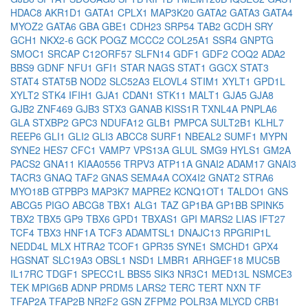
HDAC8
AKR1D1
GATA1
CPLX1
MAP3K20
GATA2
GATA3
GATA4
MYOZ2
GATA6
GBA
GBE1
CDH23
SRP54
TAB2
GCDH
SRY
GCH1
NKX2-6
GCK
POGZ
MCCC2
COL25A1
SSR4
GNPTG
SMOC1
SRCAP
C12ORF57
SLFN14
GDF1
GDF2
COQ2
ADA2
BBS9
GDNF
NFU1
GFI1
STAR
NAGS
STAT1
GGCX
STAT3
STAT4
STAT5B
NOD2
SLC52A3
ELOVL4
STIM1
XYLT1
GPD1L
XYLT2
STK4
IFIH1
GJA1
CDAN1
STK11
MALT1
GJA5
GJA8
GJB2
ZNF469
GJB3
STX3
GANAB
KISS1R
TXNL4A
PNPLA6
GLA
STXBP2
GPC3
NDUFA12
GLB1
PMPCA
SULT2B1
KLHL7
REEP6
GLI1
GLI2
GLI3
ABCC8
SURF1
NBEAL2
SUMF1
MYPN
SYNE2
HES7
CFC1
VAMP7
VPS13A
GLUL
SMG9
HYLS1
GM2A
PACS2
GNA11
KIAA0556
TRPV3
ATP11A
GNAI2
ADAM17
GNAI3
TACR3
GNAQ
TAF2
GNAS
SEMA4A
COX4I2
GNAT2
STRA6
MYO18B
GTPBP3
MAP3K7
MAPRE2
KCNQ1OT1
TALDO1
GNS
ABCG5
PIGO
ABCG8
TBX1
ALG1
TAZ
GP1BA
GP1BB
SPINK5
TBX2
TBX5
GP9
TBX6
GPD1
TBXAS1
GPI
MARS2
LIAS
IFT27
TCF4
TBX3
HNF1A
TCF3
ADAMTSL1
DNAJC13
RPGRIP1L
NEDD4L
MLX
HTRA2
TCOF1
GPR35
SYNE1
SMCHD1
GPX4
HGSNAT
SLC19A3
OBSL1
NSD1
LMBR1
ARHGEF18
MUC5B
IL17RC
TDGF1
SPECC1L
BBS5
SIK3
NR3C1
MED13L
NSMCE3
TEK
MPIG6B
ADNP
PRDM5
LARS2
TERC
TERT
NXN
TF
TFAP2A
TFAP2B
NR2F2
GSN
ZFPM2
POLR3A
MLYCD
CRB1