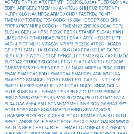
AGPAT2
RNF135
ARX
FERMT1
DOLK
SLC35A1
TUBB
SLC19A2
BBIP1
ARFGEF2
TMEM138
ANKRD26
SHH
FUZ
POMGNT1
NLRP1
SLC39A4
NPC2
ARMC9
CHD7
FASTKD2
POMT1
TMEM107
TXNRD2
FXN
CCDC115
SIM1
OSGEP
SIX3
SKI
PRPF8
PIGV
NHP2
CCDC141
TMEM127
ZNF365
COA8
TDP2
SLC2A1
CEP164
HPS3
PEX26
RBCK1
STAMBP
SLC4A1
FAN1
LIMS2
TPK1
TRMU
NBAS
PACS1
DNAI1
ATF6
HSD3B7
LIPT1
VAC14
PIGT
MLH3
VIPAS39
NPHP3
PIEZO2
ATP2C1
ACAD8
GPIHBP1
FAM111A
SLC12A1
SLC12A3
FRA16E
LAT
G6PC3
KLF1
KLF13
WDR11
CTCF
DYNC2LI1
TRIM32
SLC18A2
ELMO2
SLC20A2
OTUD6B
SLCO2A1
FRG1
FLAD1
ANKRD1
SLC22A5
GNB5
VPS35
XPNPEP3
EBP
DLL3
NAXD
MRPS14
PPA2
FSHR
SNAI2
SMARCA2
B9D1
SMARCA4
SMARCB1
AGK
WNT10A
SMARCC2
SMARCE1
FOXP1
SMN1
FTL
CARD11
NDUFAF6
SMPD1
MESP2
NR5A1
IFT122
FUCA1
NGLY1
SNCA
OCLN
FUT8
KDSR
SUFU
ERMARD
SNRPB
FZD2
MCTP2
PRDM16
BBS12
G6PC
G6PD
SNRNP200
SLC37A4
PALLD
STAG2
SNTA1
SLX4
GAA
AFF4
RAI1
SCN3B
MGME1
INVS
SON
GABRA3
SP7
SOS1
SOS2
SOX2
SOX3
RAB23
GABRD
SPATA7
SOX5
TRAF3IP2
SOX9
SOX10
CERKL
SOX11
KDM5B
DNAJB11
INTU
SPAG1
ANKS6
GALE
SPARC
EOGT
SETX
DIS3L2
GALNS
WWOX
GALNT3
SPIB
CHST14
RTEL1
ERAP1
C15ORF41
KIZ
ZNF423
GJB6
SPTA1
SDCCAG8
SPTB
KIF1B
TMEM126B
IQSEC2
GAS1