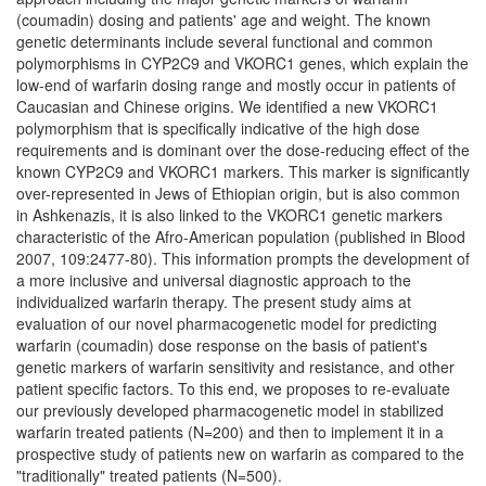
(coumadin) dosing and patients' age and weight. The known
genetic determinants include several functional and common
polymorphisms in CYP2C9 and VKORC1 genes, which explain the
low-end of warfarin dosing range and mostly occur in patients of
Caucasian and Chinese origins. We identified a new VKORC1
polymorphism that is specifically indicative of the high dose
requirements and is dominant over the dose-reducing effect of the
known CYP2C9 and VKORC1 markers. This marker is significantly
over-represented in Jews of Ethiopian origin, but is also common
in Ashkenazis, it is also linked to the VKORC1 genetic markers
characteristic of the Afro-American population (published in Blood
2007, 109:2477-80). This information prompts the development of
a more inclusive and universal diagnostic approach to the
individualized warfarin therapy. The present study aims at
evaluation of our novel pharmacogenetic model for predicting
warfarin (coumadin) dose response on the basis of patient's
genetic markers of warfarin sensitivity and resistance, and other
patient specific factors. To this end, we proposes to re-evaluate
our previously developed pharmacogenetic model in stabilized
warfarin treated patients (N=200) and then to implement it in a
prospective study of patients new on warfarin as compared to the
"traditionally" treated patients (N=500).