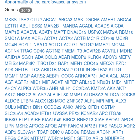
Abnormality of the cardiovascular system
Genes
2040
MKKS
TSR2
CTU2
ABCA1
ABCA3
MAK
DGCR6
AMER1
ABCA4
LZTR1
ABL1
ESS2
MAN2B1
MANBA
ACADL
ACADS
AICDA
MAP1B
ACADVL
ACAT1
MAPT
DNAJC19
USP9X
MAT2A
RBM10
SMC1A
MAX
ACP5
ACTA1
ACTA2
ACTB
MC1R
CD109
MC2R
MC4R
SCYL1
NAA10
ACTC1
ACTG1
ACTG2
MMP21
MCM4
ACTN4
TRAC
CD46
ACTN2
TMEM173
ACVR2B
ACVRL1
MDH2
ARID1A
SGO1
ADA
COLQ
ADAR
MECP2
KLRC4
ADCY5
MEFV
MEIS2
MAP3K1
TBC1D24
BAP1
MEN1
CDC45
MEOX1
FZD4
ADK
GFI1B
TTC8
ARID1B
MGAT2
OTULIN
SFTPA2
KITLG
MGMT
MGP
AARS2
AEBP1
COG6
ARHGAP31
AGA
AGL
JAG1
AGT
AGTR1
MID1
MIF
AGXT
MIPEP
ARL13B
NR0B1
MIB1
MITF
AHCY
ALPK3
WDR35
AHR
MLH1
CC2D2A
KMT2A
AK2
AKT1
AKT2
NR3C2
ALAS2
ALB
IFT80
MMP1
ALDH3A2
ALDOA
DOCK6
ALDOB
LTBP4
ALOX12B
MOG
ZNF687
ALPL
MPI
MPL
ALX3
CUL3
MRE11
BIN1
CCDC22
ANK1
ANK2
OFD1
OSTM1
SLC25A4
ACAD9
IFT81
UVSSA
PEX3
KCNAB2
APC
ITGA8
IKBKG
ELP1
AIRE
KIAA1549
BIRC3
RNF213
XIAP
APOA1
APOB
LIPN
MSH2
APOC2
APOE
APP
FANCM
AP3B1
FAS
FASLG
AQP2
AQP5
SLC7A14
TCAP
CDK10
ABCC6
RBM20
ARCN1
ARF1
EPG5
CASK
MTFMT
WDR19
MST1
SETD2
ARL3
NDUFAF4