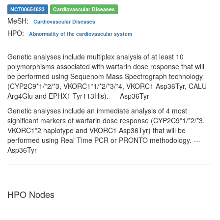
NCT00654823
Cardiovascular Diseases
MeSH:
Cardiovascular Diseases
HPO:
Abnormality of the cardiovascular system
Genetic analyses include multiplex analysis of at least 10
polymorphisms associated with warfarin dose response that will
be performed using Sequenom Mass Spectrograph technology
(CYP2C9*1/*2/*3, VKORC1*1/*2/*3/*4, VKORC1 Asp36Tyr, CALU
Arg4Glu and EPHX1 Tyr113His). --- Asp36Tyr ---
Genetic analyses include an immediate analysis of 4 most
significant markers of warfarin dose response (CYP2C9*1/*2/*3,
VKORC1*2 haplotype and VKORC1 Asp36Tyr) that will be
performed using Real Time PCR or PRONTO methodology. ---
Asp36Tyr ---
HPO Nodes