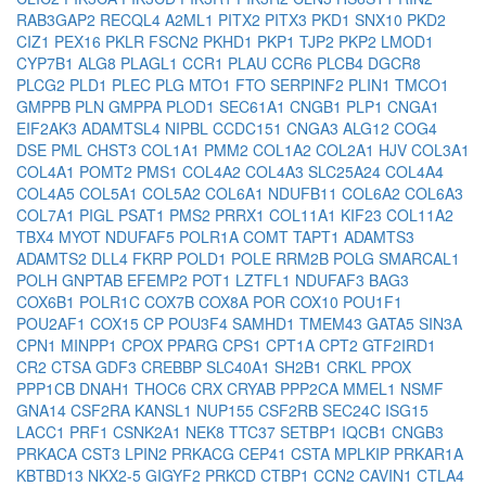
RAB3GAP2
RECQL4
A2ML1
PITX2
PITX3
PKD1
SNX10
PKD2
CIZ1
PEX16
PKLR
FSCN2
PKHD1
PKP1
TJP2
PKP2
LMOD1
CYP7B1
ALG8
PLAGL1
CCR1
PLAU
CCR6
PLCB4
DGCR8
PLCG2
PLD1
PLEC
PLG
MTO1
FTO
SERPINF2
PLIN1
TMCO1
GMPPB
PLN
GMPPA
PLOD1
SEC61A1
CNGB1
PLP1
CNGA1
EIF2AK3
ADAMTSL4
NIPBL
CCDC151
CNGA3
ALG12
COG4
DSE
PML
CHST3
COL1A1
PMM2
COL1A2
COL2A1
HJV
COL3A1
COL4A1
POMT2
PMS1
COL4A2
COL4A3
SLC25A24
COL4A4
COL4A5
COL5A1
COL5A2
COL6A1
NDUFB11
COL6A2
COL6A3
COL7A1
PIGL
PSAT1
PMS2
PRRX1
COL11A1
KIF23
COL11A2
TBX4
MYOT
NDUFAF5
POLR1A
COMT
TAPT1
ADAMTS3
ADAMTS2
DLL4
FKRP
POLD1
POLE
RRM2B
POLG
SMARCAL1
POLH
GNPTAB
EFEMP2
POT1
LZTFL1
NDUFAF3
BAG3
COX6B1
POLR1C
COX7B
COX8A
POR
COX10
POU1F1
POU2AF1
COX15
CP
POU3F4
SAMHD1
TMEM43
GATA5
SIN3A
CPN1
MINPP1
CPOX
PPARG
CPS1
CPT1A
CPT2
GTF2IRD1
CR2
CTSA
GDF3
CREBBP
SLC40A1
SH2B1
CRKL
PPOX
PPP1CB
DNAH1
THOC6
CRX
CRYAB
PPP2CA
MMEL1
NSMF
GNA14
CSF2RA
KANSL1
NUP155
CSF2RB
SEC24C
ISG15
LACC1
PRF1
CSNK2A1
NEK8
TTC37
SETBP1
IQCB1
CNGB3
PRKACA
CST3
LPIN2
PRKACG
CEP41
CSTA
MPLKIP
PRKAR1A
KBTBD13
NKX2-5
GIGYF2
PRKCD
CTBP1
CCN2
CAVIN1
CTLA4