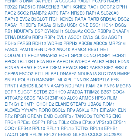
FERMT3
DNMT3A
PDE11A
CCDC40
RAD21
FOXP3
RAD51
TBX22
RAD51C
RNASEH2B
RAF1
KCNE2
RAG1
DGCR2
DPH1
RAG2
SCO2
RANBP2
AKT3
FAT4
NR2E3
RAP1A
SLC26A3
RAP1B
EVC2
B3GLCT
ITCH
KCNE3
RARA
RARB
SRD5A3
DSC2
RASA1
RHBDF2
RASA2
SH2B3
USB1
GNE
DSG1
HCN4
DSG2
RB1
NDUFAF2
DSP
DYNC2H1
SLC26A2
COG7
RBBP8
DNAAF4
DTNA
DUSP6
RBP3
RBP4
DVL1
ASCC1
DVL3
GLIS3
AGGF1
RDH5
FARSB
RDH12
WDR60
PRPH2
ABCB6
ABCC9
MRPS16
FANCL
PAM16
REN
DPF2
ANO10
ARMC4
REST
RET
COLGALT1
RFC2
WRAP53
ECE1
GPC6
CCNQ
PQBP1
ECHS1
PPCS
TBL1XR1
EDA
RGR
ARPC1B
WDPCP
PALB2
EDN1
EDN3
EDNRA
RHAG
EDNRB
TSFM
RFWD3
RHO
YARS2
KIF7
BBS10
CEP55
ESCO2
RIT1
RLBP1
DNAAF2
NDUFA13
SLC17A5
RMRP
SNIP1
POLR1D
RASGRP1
MLXIPL
TNNI3K
ANGPTL6
EYS
TRNT1
ABHD5
IL36RN
AKAP9
NDUFAF1
FAM13A
RNF6
MEGF8
EGFR
SUGCT
SETD5
ZDHHC9
ATAD3A
TRIM28
BBS7
COQ4
ATP6AP2
SBDS
FANCI
ZNF408
ALG9
ARMC5
HPS6
RLIM
EIF4G1
EHMT1
CHCHD2
ELANE
STEAP3
UBAC2
ROM1
ALOXE3
YY1AP1
RORC
BSCL2
RP9
ASXL2
RP1
EIF2AK4
ELN
RP2
RPGR
GREM1
EMD
C8ORF37
TANGO2
TOPORS
ENG
PRG4
RPE65
CSPP1
RPL5
TBL2
CD96
EP300
VPS13B
EPB41
COQ7
EPB42
RPL10
RPL11
RPL15
TCTN2
RPL18
EPHB4
TACO1
GP6
RPL26
RPL27
ERBB3
GLRX5
CCDC8
SLC29A3