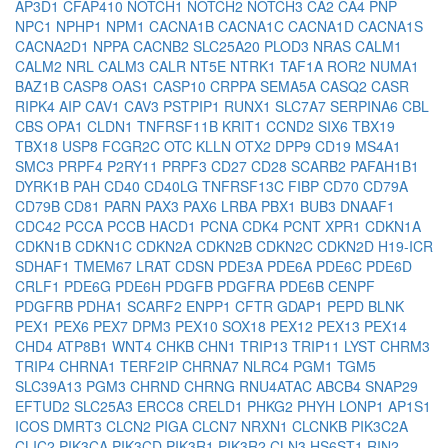
AP3D1
CFAP410
NOTCH1
NOTCH2
NOTCH3
CA2
CA4
PNP
NPC1
NPHP1
NPM1
CACNA1B
CACNA1C
CACNA1D
CACNA1S
CACNA2D1
NPPA
CACNB2
SLC25A20
PLOD3
NRAS
CALM1
CALM2
NRL
CALM3
CALR
NT5E
NTRK1
TAF1A
ROR2
NUMA1
BAZ1B
CASP8
OAS1
CASP10
CRPPA
SEMA5A
CASQ2
CASR
RIPK4
AIP
CAV1
CAV3
PSTPIP1
RUNX1
SLC7A7
SERPINA6
CBL
CBS
OPA1
CLDN1
TNFRSF11B
KRIT1
CCND2
SIX6
TBX19
TBX18
USP8
FCGR2C
OTC
KLLN
OTX2
DPP9
CD19
MS4A1
SMC3
PRPF4
P2RY11
PRPF3
CD27
CD28
SCARB2
PAFAH1B1
DYRK1B
PAH
CD40
CD40LG
TNFRSF13C
FIBP
CD70
CD79A
CD79B
CD81
PARN
PAX3
PAX6
LRBA
PBX1
BUB3
DNAAF1
CDC42
PCCA
PCCB
HACD1
PCNA
CDK4
PCNT
XPR1
CDKN1A
CDKN1B
CDKN1C
CDKN2A
CDKN2B
CDKN2C
CDKN2D
H19-ICR
SDHAF1
TMEM67
LRAT
CDSN
PDE3A
PDE6A
PDE6C
PDE6D
CRLF1
PDE6G
PDE6H
PDGFB
PDGFRA
PDE6B
CENPF
PDGFRB
PDHA1
SCARF2
ENPP1
CFTR
GDAP1
PEPD
BLNK
PEX1
PEX6
PEX7
DPM3
PEX10
SOX18
PEX12
PEX13
PEX14
CHD4
ATP8B1
WNT4
CHKB
CHN1
TRIP13
TRIP11
LYST
CHRM3
TRIP4
CHRNA1
TERF2IP
CHRNA7
NLRC4
PGM1
TGM5
SLC39A13
PGM3
CHRND
CHRNG
RNU4ATAC
ABCB4
SNAP29
EFTUD2
SLC25A3
ERCC8
CRELD1
PHKG2
PHYH
LONP1
AP1S1
ICOS
DMRT3
CLCN2
PIGA
CLCN7
NRXN1
CLCNKB
PIK3C2A
CLIC2
PIK3CA
PIK3CD
PIK3R1
PIK3R2
CLN3
HS6ST1
RIN2