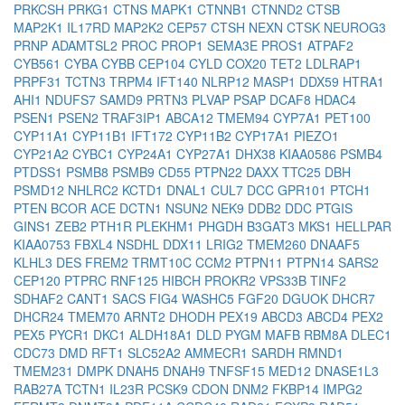
PRKCSH
PRKG1
CTNS
MAPK1
CTNNB1
CTNND2
CTSB
MAP2K1
IL17RD
MAP2K2
CEP57
CTSH
NEXN
CTSK
NEUROG3
PRNP
ADAMTSL2
PROC
PROP1
SEMA3E
PROS1
ATPAF2
CYB561
CYBA
CYBB
CEP104
CYLD
COX20
TET2
LDLRAP1
PRPF31
TCTN3
TRPM4
IFT140
NLRP12
MASP1
DDX59
HTRA1
AHI1
NDUFS7
SAMD9
PRTN3
PLVAP
PSAP
DCAF8
HDAC4
PSEN1
PSEN2
TRAF3IP1
ABCA12
TMEM94
CYP7A1
PET100
CYP11A1
CYP11B1
IFT172
CYP11B2
CYP17A1
PIEZO1
CYP21A2
CYBC1
CYP24A1
CYP27A1
DHX38
KIAA0586
PSMB4
PTDSS1
PSMB8
PSMB9
CD55
PTPN22
DAXX
TTC25
DBH
PSMD12
NHLRC2
KCTD1
DNAL1
CUL7
DCC
GPR101
PTCH1
PTEN
BCOR
ACE
DCTN1
NSUN2
NEK9
DDB2
DDC
PTGIS
GINS1
ZEB2
PTH1R
PLEKHM1
PHGDH
B3GAT3
MKS1
HELLPAR
KIAA0753
FBXL4
NSDHL
DDX11
LRIG2
TMEM260
DNAAF5
KLHL3
DES
FREM2
TRMT10C
CCM2
PTPN11
PTPN14
SARS2
CEP120
PTPRC
RNF125
HIBCH
PROKR2
VPS33B
TINF2
SDHAF2
CANT1
SACS
FIG4
WASHC5
FGF20
DGUOK
DHCR7
DHCR24
TMEM70
ARNT2
DHODH
PEX19
ABCD3
ABCD4
PEX2
PEX5
PYCR1
DKC1
ALDH18A1
DLD
PYGM
MAFB
RBM8A
DLEC1
CDC73
DMD
RFT1
SLC52A2
AMMECR1
SARDH
RMND1
TMEM231
DMPK
DNAH5
DNAH9
TNFSF15
MED12
DNASE1L3
RAB27A
TCTN1
IL23R
PCSK9
CDON
DNM2
FKBP14
IMPG2