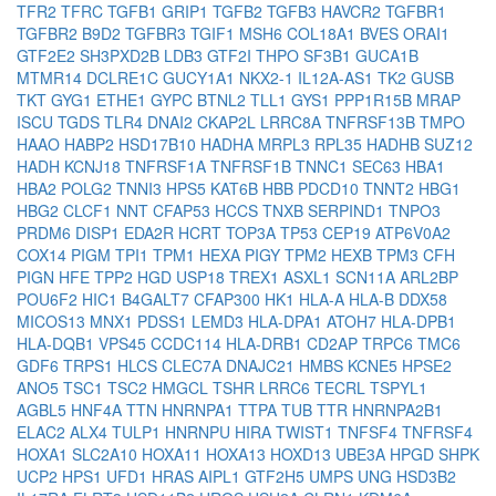
TFR2
TFRC
TGFB1
GRIP1
TGFB2
TGFB3
HAVCR2
TGFBR1
TGFBR2
B9D2
TGFBR3
TGIF1
MSH6
COL18A1
BVES
ORAI1
GTF2E2
SH3PXD2B
LDB3
GTF2I
THPO
SF3B1
GUCA1B
MTMR14
DCLRE1C
GUCY1A1
NKX2-1
IL12A-AS1
TK2
GUSB
TKT
GYG1
ETHE1
GYPC
BTNL2
TLL1
GYS1
PPP1R15B
MRAP
ISCU
TGDS
TLR4
DNAI2
CKAP2L
LRRC8A
TNFRSF13B
TMPO
HAAO
HABP2
HSD17B10
HADHA
MRPL3
RPL35
HADHB
SUZ12
HADH
KCNJ18
TNFRSF1A
TNFRSF1B
TNNC1
SEC63
HBA1
HBA2
POLG2
TNNI3
HPS5
KAT6B
HBB
PDCD10
TNNT2
HBG1
HBG2
CLCF1
NNT
CFAP53
HCCS
TNXB
SERPIND1
TNPO3
PRDM6
DISP1
EDA2R
HCRT
TOP3A
TP53
CEP19
ATP6V0A2
COX14
PIGM
TPI1
TPM1
HEXA
PIGY
TPM2
HEXB
TPM3
CFH
PIGN
HFE
TPP2
HGD
USP18
TREX1
ASXL1
SCN11A
ARL2BP
POU6F2
HIC1
B4GALT7
CFAP300
HK1
HLA-A
HLA-B
DDX58
MICOS13
MNX1
PDSS1
LEMD3
HLA-DPA1
ATOH7
HLA-DPB1
HLA-DQB1
VPS45
CCDC114
HLA-DRB1
CD2AP
TRPC6
TMC6
GDF6
TRPS1
HLCS
CLEC7A
DNAJC21
HMBS
KCNE5
HPSE2
ANO5
TSC1
TSC2
HMGCL
TSHR
LRRC6
TECRL
TSPYL1
AGBL5
HNF4A
TTN
HNRNPA1
TTPA
TUB
TTR
HNRNPA2B1
ELAC2
ALX4
TULP1
HNRNPU
HIRA
TWIST1
TNFSF4
TNFRSF4
HOXA1
SLC2A10
HOXA11
HOXA13
HOXD13
UBE3A
HPGD
SHPK
UCP2
HPS1
UFD1
HRAS
AIPL1
GTF2H5
UMPS
UNG
HSD3B2