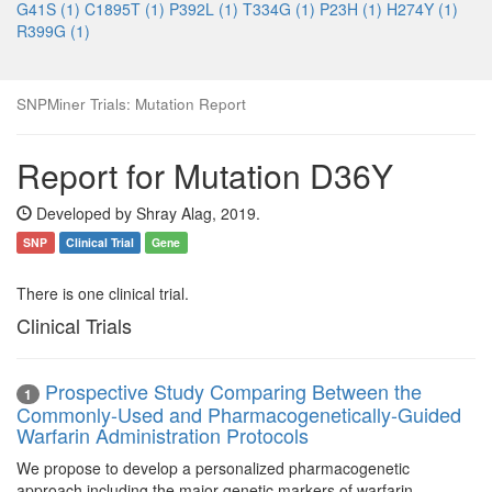
G41S (1)
C1895T (1)
P392L (1)
T334G (1)
P23H (1)
H274Y (1)
R399G (1)
SNPMiner Trials: Mutation Report
Report for Mutation D36Y
Developed by Shray Alag, 2019.
SNP
Clinical Trial
Gene
There is one clinical trial.
Clinical Trials
Prospective Study Comparing Between the
1
Commonly-Used and Pharmacogenetically-Guided
Warfarin Administration Protocols
We propose to develop a personalized pharmacogenetic
approach including the major genetic markers of warfarin