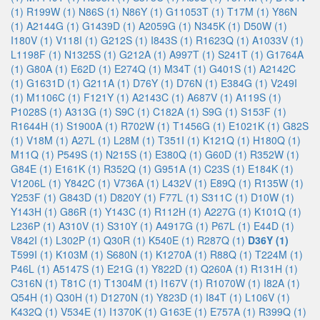
(1)
R199W (1)
N86S (1)
N86Y (1)
G11053T (1)
T17M (1)
Y86N
(1)
A2144G (1)
G1439D (1)
A2059G (1)
N345K (1)
D50W (1)
I180V (1)
V118I (1)
G212S (1)
I843S (1)
R1623Q (1)
A1033V (1)
L1198F (1)
N1325S (1)
G212A (1)
A997T (1)
S241T (1)
G1764A
(1)
G80A (1)
E62D (1)
E274Q (1)
M34T (1)
G401S (1)
A2142C
(1)
G1631D (1)
G211A (1)
D76Y (1)
D76N (1)
E384G (1)
V249I
(1)
M1106C (1)
F121Y (1)
A2143C (1)
A687V (1)
A119S (1)
P1028S (1)
A313G (1)
S9C (1)
C182A (1)
S9G (1)
S153F (1)
R1644H (1)
S1900A (1)
R702W (1)
T1456G (1)
E1021K (1)
G82S
(1)
V18M (1)
A27L (1)
L28M (1)
T351I (1)
K121Q (1)
H180Q (1)
M11Q (1)
P549S (1)
N215S (1)
E380Q (1)
G60D (1)
R352W (1)
G84E (1)
E161K (1)
R352Q (1)
G951A (1)
C23S (1)
E184K (1)
V1206L (1)
Y842C (1)
V736A (1)
L432V (1)
E89Q (1)
R135W (1)
Y253F (1)
G843D (1)
D820Y (1)
F77L (1)
S311C (1)
D10W (1)
Y143H (1)
G86R (1)
Y143C (1)
R112H (1)
A227G (1)
K101Q (1)
L236P (1)
A310V (1)
S310Y (1)
A4917G (1)
P67L (1)
E44D (1)
V842I (1)
L302P (1)
Q30R (1)
K540E (1)
R287Q (1)
D36Y (1)
T599I (1)
K103M (1)
S680N (1)
K1270A (1)
R88Q (1)
T224M (1)
P46L (1)
A5147S (1)
E21G (1)
Y822D (1)
Q260A (1)
R131H (1)
C316N (1)
T81C (1)
T1304M (1)
I167V (1)
R1070W (1)
I82A (1)
Q54H (1)
Q30H (1)
D1270N (1)
Y823D (1)
I84T (1)
L106V (1)
K432Q (1)
V534E (1)
I1370K (1)
G163E (1)
E757A (1)
R399Q (1)