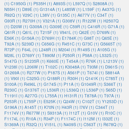
(1)
C1950G (1)
P535H (1)
A893S (1)
L597Q (1)
S2808A (1)
N55H (1)
D89E (1)
G1314A (1)
L485W (1)
L159F (1)
A437G (1)
R92Q (1)
V29C (1)
L38V (1)
G135C (1)
A677V (1)
C34T (1)
G93R (1)
R270H (1)
V321A (1)
G308V (1)
R122W (1)
H2507Q
(1)
D20W (1)
G309A (1)
G309E (1)
C59R (1)
C416R (1)
G71A (1)
Q61R (1)
Q61L (1)
T215F (1)
V941L (1)
Q62E (1)
D769N (1)
E56K (1)
G156A (1)
D769H (1)
E1784K (1)
G98T (1)
Q65E (1)
T92A (1)
S239D (1)
C656G (1)
R451C (1)
G73C (1)
G5665T (1)
R72P (1)
F64L (1)
L248R (1)
M204I (1)
R149S (1)
A105G (1)
M28L (1)
D769Y (1)
T890M (1)
P250R (1)
P58A (1)
L532S (1)
S147G (1)
S1235R (1)
K660E (1)
T454A (1)
R76K (1)
L1213V (1)
V1238I (1)
L206W (1)
T102C (1)
K3048A (1)
T93M (1)
D961S (1)
G1269A (1)
R277W (1)
P187S (1)
A561P (1)
T674I (1)
S8814A
(1)
V90I (1)
C325G (1)
Q188R (1)
R30H (1)
Q141K (1)
C785T (1)
S100A (1)
R496L (1)
G174S (1)
P11A (1)
G1049R (1)
S366T (1)
R230C (1)
G1376T (1)
L536R (1)
L536Q (1)
L536P (1)
S65D (1)
T1191I (1)
A277G (1)
L755A (1)
H131R (1)
T878A (1)
T97A (1)
P253R (1)
L755P (1)
E525K (1)
Q24W (1)
C102T (1)
Y1253D (1)
G196A (1)
A145T (1)
K70N (1)
H43R (1)
I76V (1)
C344T (1)
F1174V (1)
R677W (1)
S9313A (1)
I112T (1)
G10V (1)
R10C (1)
F1174L (1)
R10A (1)
R34P (1)
F1174C (1)
I112M (1)
I332E (1)
S1369A (1)
R32Q (1)
V151L (1)
N409S (1)
C563T (1)
R678Q (1)