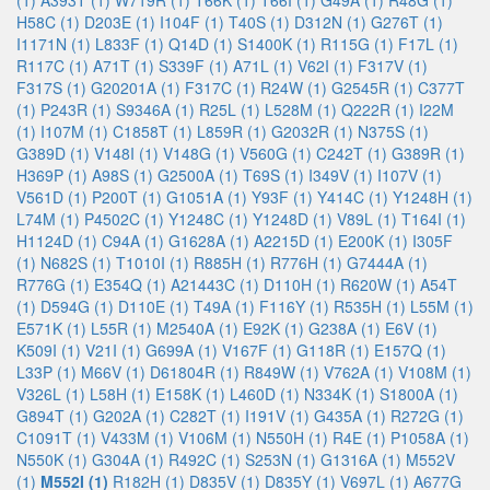
(1)
A393T (1)
W719R (1)
T66K (1)
T66I (1)
G49A (1)
R48G (1)
H58C (1)
D203E (1)
I104F (1)
T40S (1)
D312N (1)
G276T (1)
I1171N (1)
L833F (1)
Q14D (1)
S1400K (1)
R115G (1)
F17L (1)
R117C (1)
A71T (1)
S339F (1)
A71L (1)
V62I (1)
F317V (1)
F317S (1)
G20201A (1)
F317C (1)
R24W (1)
G2545R (1)
C377T
(1)
P243R (1)
S9346A (1)
R25L (1)
L528M (1)
Q222R (1)
I22M
(1)
I107M (1)
C1858T (1)
L859R (1)
G2032R (1)
N375S (1)
G389D (1)
V148I (1)
V148G (1)
V560G (1)
C242T (1)
G389R (1)
H369P (1)
A98S (1)
G2500A (1)
T69S (1)
I349V (1)
I107V (1)
V561D (1)
P200T (1)
G1051A (1)
Y93F (1)
Y414C (1)
Y1248H (1)
L74M (1)
P4502C (1)
Y1248C (1)
Y1248D (1)
V89L (1)
T164I (1)
H1124D (1)
C94A (1)
G1628A (1)
A2215D (1)
E200K (1)
I305F
(1)
N682S (1)
T1010I (1)
R885H (1)
R776H (1)
G7444A (1)
R776G (1)
E354Q (1)
A21443C (1)
D110H (1)
R620W (1)
A54T
(1)
D594G (1)
D110E (1)
T49A (1)
F116Y (1)
R535H (1)
L55M (1)
E571K (1)
L55R (1)
M2540A (1)
E92K (1)
G238A (1)
E6V (1)
K509I (1)
V21I (1)
G699A (1)
V167F (1)
G118R (1)
E157Q (1)
L33P (1)
M66V (1)
D61804R (1)
R849W (1)
V762A (1)
V108M (1)
V326L (1)
L58H (1)
E158K (1)
L460D (1)
N334K (1)
S1800A (1)
G894T (1)
G202A (1)
C282T (1)
I191V (1)
G435A (1)
R272G (1)
C1091T (1)
V433M (1)
V106M (1)
N550H (1)
R4E (1)
P1058A (1)
N550K (1)
G304A (1)
R492C (1)
S253N (1)
G1316A (1)
M552V
(1)
M552I (1)
R182H (1)
D835V (1)
D835Y (1)
V697L (1)
A677G