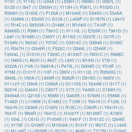
I113T (1)
Y114C (1)
G34A (1)
L536H (1)
R896C (1)
S567L (1)
G12S (1)
I54T (1)
D565H (1)
Y113H (1)
P367L (1)
R102G (1)
R368H (1)
G193E (1)
P125A (1)
M1040E (1)
E545G (1)
E545A
(1)
G398A (1)
E545D (1)
G12A (1)
L409P (1)
S1787N (1)
L841V
(1)
R14C (1)
S9333A (1)
Q148K (1)
M1043I (1)
T416P (1)
A3669G (1)
R38H (1)
T961C (1)
V1110L (1)
E326K (1)
T961G (1)
L84F (1)
S108N (1)
C365Y (1)
A719G (1)
D237E (1)
G37R (1)
D104N (1)
S653C (1)
Y376C (1)
G3514C (1)
G594A (1)
G190C
(1)
R347H (1)
Q546R (1)
F522C (1)
Q546L (1)
Q546K (1)
F2004L (1)
D101H (1)
T393C (1)
A1330T (1)
R831C (1)
R988C
(1)
H48Q (1)
A62V (1)
A62T (1)
L84V (1)
M165I (1)
V75I (1)
V222A (1)
I10A (1)
G681A (1)
P479L (1)
G908R (1)
Y318F (1)
V75M (1)
D101Y (1)
I10F (1)
D90V (1)
H1112L (1)
R3500Q (1)
S945L (1)
V30A (1)
L869R (1)
S282R (1)
D919G (1)
I665V (1)
H1112Y (1)
D90A (1)
C385A (1)
G1170S (1)
V244M (1)
G17T (1)
N251K (1)
G464V (1)
C807T (1)
V77I (1)
Y449D (1)
C168H (1)
D4064A (1)
Q215S (1)
K56M (1)
G465R (1)
S769N (1)
E586K (1)
T1482I (1)
L1196M (1)
E148Q (1)
T12W (1)
Y641S (1)
F129L (1)
Y641N (1)
C938A (1)
C165V (1)
R19C (1)
C383R (1)
Y641H (1)
Y641F (1)
W64R (1)
Y641C (1)
H1047Y (1)
M1268T (1)
A736V
(1)
V34L (1)
C61G (1)
P1009S (1)
V481F (1)
S1612C (1)
Q546E
(1)
V179F (1)
G106R (1)
M1002A (1)
S131F (1)
W21C (1)
L144S
(1)
M1149T (1)
H558R (1)
S373C (1)
A69S (1)
T377M (1)
D164V