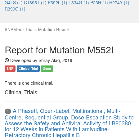
G41S (1)
C1895T (1)
P392L (1)
T334G (1)
P23H (1)
H274Y (1)
R399G (1)
SNPMiner Trials: Mutation Report
Report for Mutation M552I
Developed by Shray Alag, 2019.
SNP
Clinical Trial
Gene
There is one clinical trial.
Clinical Trials
A PhaseII, Open-Label, Multinational, Multi-
1
Centre, Sequential Group, Dose-Escalation Study to
Assess the Safety and Antiviral Activity of LB80380
for 12 Weeks in Patients With Lamivudine-
Refractory Chronic Hepatitis B