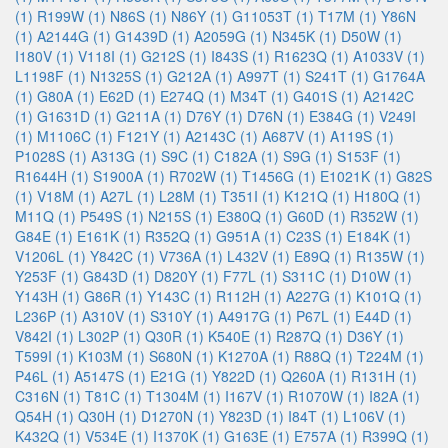
(1)
R199W (1)
N86S (1)
N86Y (1)
G11053T (1)
T17M (1)
Y86N
(1)
A2144G (1)
G1439D (1)
A2059G (1)
N345K (1)
D50W (1)
I180V (1)
V118I (1)
G212S (1)
I843S (1)
R1623Q (1)
A1033V (1)
L1198F (1)
N1325S (1)
G212A (1)
A997T (1)
S241T (1)
G1764A
(1)
G80A (1)
E62D (1)
E274Q (1)
M34T (1)
G401S (1)
A2142C
(1)
G1631D (1)
G211A (1)
D76Y (1)
D76N (1)
E384G (1)
V249I
(1)
M1106C (1)
F121Y (1)
A2143C (1)
A687V (1)
A119S (1)
P1028S (1)
A313G (1)
S9C (1)
C182A (1)
S9G (1)
S153F (1)
R1644H (1)
S1900A (1)
R702W (1)
T1456G (1)
E1021K (1)
G82S
(1)
V18M (1)
A27L (1)
L28M (1)
T351I (1)
K121Q (1)
H180Q (1)
M11Q (1)
P549S (1)
N215S (1)
E380Q (1)
G60D (1)
R352W (1)
G84E (1)
E161K (1)
R352Q (1)
G951A (1)
C23S (1)
E184K (1)
V1206L (1)
Y842C (1)
V736A (1)
L432V (1)
E89Q (1)
R135W (1)
Y253F (1)
G843D (1)
D820Y (1)
F77L (1)
S311C (1)
D10W (1)
Y143H (1)
G86R (1)
Y143C (1)
R112H (1)
A227G (1)
K101Q (1)
L236P (1)
A310V (1)
S310Y (1)
A4917G (1)
P67L (1)
E44D (1)
V842I (1)
L302P (1)
Q30R (1)
K540E (1)
R287Q (1)
D36Y (1)
T599I (1)
K103M (1)
S680N (1)
K1270A (1)
R88Q (1)
T224M (1)
P46L (1)
A5147S (1)
E21G (1)
Y822D (1)
Q260A (1)
R131H (1)
C316N (1)
T81C (1)
T1304M (1)
I167V (1)
R1070W (1)
I82A (1)
Q54H (1)
Q30H (1)
D1270N (1)
Y823D (1)
I84T (1)
L106V (1)
K432Q (1)
V534E (1)
I1370K (1)
G163E (1)
E757A (1)
R399Q (1)