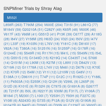
SNPMiner Trials by Shray Alag
M552I
L858R (263)
T790M (254)
V600E (204)
T315I (91)
L861Q (77)
M184V (59)
G20210A (51)
C282Y (49)
K65R (48)
V600K (46)
V617F (43)
V66M (41)
G551D (41)
P13K (39)
C677T (29)
A118G
(28)
I84V (27)
V158M (25)
H63D (24)
V32I (24)
I50V (23)
I47V
(21)
L33F (19)
K103N (19)
L76V (18)
Y181C (18)
D816V (17)
V82A (16)
T380A (16)
S1251N (16)
S1255P (16)
G178R (16)
G1244E (16)
S549R (16)
R117H (15)
M41L (15)
S549N (15)
I54L
(15)
G551S (15)
G1349D (15)
K219Q (14)
C3435T (14)
S768I
(14)
Q151M (14)
L90M (13)
K27M (13)
L89V (13)
D842V (13)
G719A (12)
G11778A (12)
L74V (12)
M46I (12)
D67N (12)
K70E
(12)
K70R (12)
I54M (12)
V11I (12)
L210W (12)
G48V (11)
E138A (11)
D961H (11)
T74P (11)
G12C (11)
R192G (11)
Y188L
(11)
P4503A (10)
E255K (10)
Q12H (9)
V299L (9)
L265P (9)
G12D (9)
K101E (9)
R132H (9)
C797S (9)
G1691A (8)
G2677T
(8)
T215Y (8)
I50L (8)
H221Y (8)
V30M (8)
F317L (7)
V106A (7)
M184I (7)
M230I (7)
L100I (7)
Y253H (7)
Y93H (6)
F227C (6)
V108I (6)
A3243G (6)
G73S (6)
P12A (6)
G12V (6)
G190A (6)
H1047R (6)
N40D (6)
D299G (6)
D30N (6)
C1236T (6)
V600D (6)