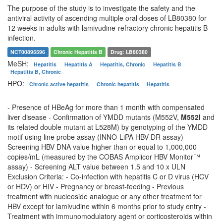
The purpose of the study is to investigate the safety and the
antiviral activity of ascending multiple oral doses of LB80380 for
12 weeks in adults with lamivudine-refractory chronic hepatitis B
infection.
NCT00895596
Chronic Hepatitis B
Drug: LB80380
MeSH:
Hepatitis
Hepatitis A
Hepatitis, Chronic
Hepatitis B
Hepatitis B, Chronic
HPO:
Chronic active hepatitis
Chronic hepatitis
Hepatitis
- Presence of HBeAg for more than 1 month with compensated
liver disease - Confirmation of YMDD mutants (M552V,
M552I
and
its related double mutant at L528M) by genotyping of the YMDD
motif using line probe assay (INNO-LiPA HBV DR assay) -
Screening HBV DNA value higher than or equal to 1,000,000
copies/mL (measured by the COBAS Amplicor HBV Monitor™
assay) - Screening ALT value between 1.5 and 10 x ULN
Exclusion Criteria: - Co-infection with hepatitis C or D virus (HCV
or HDV) or HIV - Pregnancy or breast-feeding - Previous
treatment with nucleoside analogue or any other treatment for
HBV except for lamivudine within 6 months prior to study entry -
Treatment with immunomodulatory agent or corticosteroids within