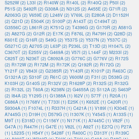
S252W (2)
L33I (2)
R140W (2)
R140L (2)
R140Q (2)
P50I (2)
P51S (2)
S492R (2)
G308A (2)
N312S (2)
A455E (2)
G71R (2)
A2063G (2)
V659E (2)
L248V (2)
V769L (2)
E280A (2)
D1152H
(2)
Q21D (2)
E504K (2)
S100P (2)
A143T (2)
C1494T (2)
G3556C (2)
L861R (2)
K751Q (2)
T4396G (2)
G170R (2)
A581G
(2)
A827G (2)
G12R (2)
E17K (2)
F876L (2)
R479H (2)
Q28D (2)
K601E (2)
G16R (2)
S49G (2)
Y537S (2)
Y537N (2)
Y537C (2)
G5271C (2)
A270S (2)
L63P (2)
P236L (2)
T13D (2)
H1047L (2)
C3670T (2)
E255V (2)
G469A (2)
V57I (2)
L144F (2)
M233I (2)
C825T (2)
N236T (2)
C8092A (2)
G776C (2)
G776V (2)
R172S
(2)
R172W (2)
R172M (2)
R172K (2)
Q192R (2)
R172G (2)
Y121F (2)
V843I (2)
G2385R (2)
Y143R (2)
K101P (2)
R463C (2)
G1321A (2)
S310F (2)
R61C (2)
V600M (2)
F31I (2)
D538G (2)
K103H (2)
G140S (2)
R132V (2)
R1628P (2)
R132S (2)
R132G
(2)
R132L (2)
T60A (2)
K238N (2)
G4655A (2)
S112A (2)
S463P
(2)
I84A (2)
Y129S (1)
G1388A (1)
I62V (1)
S77F (1)
R20A (1)
C686A (1)
I1768V (1)
T733I (1)
E25K (1)
K652E (1)
C420R (1)
S9304A (1)
F1074L (1)
R337H (1)
C421A (1)
V189I (1)
K304E (1)
A7445G (1)
D19H (1)
D579G (1)
I1307K (1)
Y454S (1)
A133S (1)
M9T (1)
E318D (1)
C1156Y (1)
N171K (1)
A7445C (1)
V82F (1)
G47A (1)
R447H (1)
G47E (1)
V82L (1)
A92T (1)
E27Q (1)
P27A
(1)
L523S (1)
H54Y (1)
S428F (1)
R400C (1)
D313Y (1)
R139C