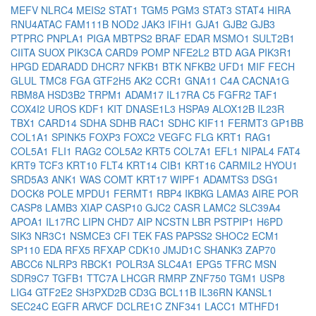
MEFV
NLRC4
MEIS2
STAT1
TGM5
PGM3
STAT3
STAT4
HIRA
RNU4ATAC
FAM111B
NOD2
JAK3
IFIH1
GJA1
GJB2
GJB3
PTPRC
PNPLA1
PIGA
MBTPS2
BRAF
EDAR
MSMO1
SULT2B1
CIITA
SUOX
PIK3CA
CARD9
POMP
NFE2L2
BTD
AGA
PIK3R1
HPGD
EDARADD
DHCR7
NFKB1
BTK
NFKB2
UFD1
MIF
FECH
GLUL
TMC8
FGA
GTF2H5
AK2
CCR1
GNA11
C4A
CACNA1G
RBM8A
HSD3B2
TRPM1
ADAM17
IL17RA
C5
FGFR2
TAF1
COX4I2
UROS
KDF1
KIT
DNASE1L3
HSPA9
ALOX12B
IL23R
TBX1
CARD14
SDHA
SDHB
RAC1
SDHC
KIF11
FERMT3
GP1BB
COL1A1
SPINK5
FOXP3
FOXC2
VEGFC
FLG
KRT1
RAG1
COL5A1
FLI1
RAG2
COL5A2
KRT5
COL7A1
EFL1
NIPAL4
FAT4
KRT9
TCF3
KRT10
FLT4
KRT14
CIB1
KRT16
CARMIL2
HYOU1
SRD5A3
ANK1
WAS
COMT
KRT17
WIPF1
ADAMTS3
DSG1
DOCK8
POLE
MPDU1
FERMT1
RBP4
IKBKG
LAMA3
AIRE
POR
CASP8
LAMB3
XIAP
CASP10
GJC2
CASR
LAMC2
SLC39A4
APOA1
IL17RC
LIPN
CHD7
AIP
NCSTN
LBR
PSTPIP1
H6PD
SIK3
NR3C1
NSMCE3
CFI
TEK
FAS
PAPSS2
SHOC2
ECM1
SP110
EDA
RFX5
RFXAP
CDK10
JMJD1C
SHANK3
ZAP70
ABCC6
NLRP3
RBCK1
POLR3A
SLC4A1
EPG5
TFRC
MSN
SDR9C7
TGFB1
TTC7A
LHCGR
RMRP
ZNF750
TGM1
USP8
LIG4
GTF2E2
SH3PXD2B
CD3G
BCL11B
IL36RN
KANSL1
SEC24C
EGFR
ARVCF
DCLRE1C
ZNF341
LACC1
MTHFD1