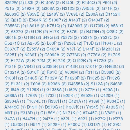
S252W (2)
L33I (2)
R140W (2)
R140L (2)
R140Q (2)
P50I (2)
P51S (2)
S492R (2)
G308A (2)
N312S (2)
A455E (2)
G71R (2)
A2063G (2)
V659E (2)
L248V (2)
V769L (2)
E280A (2)
D1152H
(2)
Q21D (2)
E504K (2)
S100P (2)
A143T (2)
C1494T (2)
G3556C (2)
L861R (2)
K751Q (2)
T4396G (2)
G170R (2)
A581G
(2)
A827G (2)
G12R (2)
E17K (2)
F876L (2)
R479H (2)
Q28D (2)
K601E (2)
G16R (2)
S49G (2)
Y537S (2)
Y537N (2)
Y537C (2)
G5271C (2)
A270S (2)
L63P (2)
P236L (2)
T13D (2)
H1047L (2)
C3670T (2)
E255V (2)
G469A (2)
V57I (2)
L144F (2)
M233I (2)
C825T (2)
N236T (2)
C8092A (2)
G776C (2)
G776V (2)
R172S
(2)
R172W (2)
R172M (2)
R172K (2)
Q192R (2)
R172G (2)
Y121F (2)
V843I (2)
G2385R (2)
Y143R (2)
K101P (2)
R463C (2)
G1321A (2)
S310F (2)
R61C (2)
V600M (2)
F31I (2)
D538G (2)
K103H (2)
G140S (2)
R132V (2)
R1628P (2)
R132S (2)
R132G
(2)
R132L (2)
T60A (2)
K238N (2)
G4655A (2)
S112A (2)
S463P
(2)
I84A (2)
Y129S (1)
G1388A (1)
I62V (1)
S77F (1)
R20A (1)
C686A (1)
I1768V (1)
T733I (1)
E25K (1)
K652E (1)
C420R (1)
S9304A (1)
F1074L (1)
R337H (1)
C421A (1)
V189I (1)
K304E (1)
A7445G (1)
D19H (1)
D579G (1)
I1307K (1)
Y454S (1)
A133S (1)
M9T (1)
E318D (1)
C1156Y (1)
N171K (1)
A7445C (1)
V82F (1)
G47A (1)
R447H (1)
G47E (1)
V82L (1)
A92T (1)
E27Q (1)
P27A
(1)
L523S (1)
H54Y (1)
S428F (1)
R400C (1)
D313Y (1)
R139C