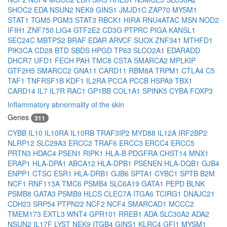
SHOC2
EDA
NSUN2
NEK9
GINS1
JMJD1C
ZAP70
MYSM1
STAT1
TGM5
PGM3
STAT3
RBCK1
HIRA
RNU4ATAC
MSN
NOD2
IFIH1
ZNF750
LIG4
GTF2E2
CD3G
PTPRC
PIGA
KANSL1
SEC24C
MBTPS2
BRAF
EDAR
ARVCF
SUOX
ZNF341
MTHFD1
PIK3CA
CD28
BTD
SBDS
HPGD
TP63
SLCO2A1
EDARADD
DHCR7
UFD1
FECH
PAH
TMC8
CSTA
SMARCA2
MPLKIP
GTF2H5
SMARCC2
GNA11
CARD11
RBM8A
TRPM1
CTLA4
C5
TAF1
TNFRSF1B
KDF1
IL2RA
PCCA
PCCB
HSPA9
TBX1
CARD14
IL7
IL7R
RAC1
GP1BB
COL1A1
SPINK5
CYBA
FOXP3
Inflammatory abnormality of the skin
Genes
311
CYBB
IL10
IL10RA
IL10RB
TRAF3IP2
MYD88
IL12A
IRF2BP2
NLRP12
SLC29A3
ERCC2
TRAF6
ERCC3
ERCC4
ERCC5
PRTN3
HDAC4
PSEN1
RIPK1
HLA-B
PDGFRA
CHST14
MNX1
ERAP1
HLA-DPA1
ABCA12
HLA-DPB1
PSENEN
HLA-DQB1
GJB4
ENPP1
CTSC
ESR1
HLA-DRB1
GJB6
SPTA1
CYBC1
SPTB
B2M
NCF1
RNF113A
TMC6
PSMB4
SLC6A19
GATA1
PEPD
BLNK
PSMB8
GATA3
PSMB9
HLCS
CLEC7A
ITGA6
TCIRG1
DNAJC21
CDH23
SRP54
PTPN22
NCF2
NCF4
SMARCAD1
MCCC2
TMEM173
EXTL3
WNT4
GPR101
RREB1
ADA
SLC30A2
ADA2
NSUN2
IL17F
LYST
NEK9
ITGB4
GINS1
KLRC4
GFI1
MYSM1