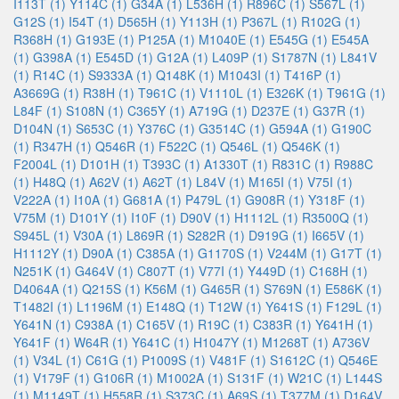
I113T (1)
Y114C (1)
G34A (1)
L536H (1)
R896C (1)
S567L (1)
G12S (1)
I54T (1)
D565H (1)
Y113H (1)
P367L (1)
R102G (1)
R368H (1)
G193E (1)
P125A (1)
M1040E (1)
E545G (1)
E545A
(1)
G398A (1)
E545D (1)
G12A (1)
L409P (1)
S1787N (1)
L841V
(1)
R14C (1)
S9333A (1)
Q148K (1)
M1043I (1)
T416P (1)
A3669G (1)
R38H (1)
T961C (1)
V1110L (1)
E326K (1)
T961G (1)
L84F (1)
S108N (1)
C365Y (1)
A719G (1)
D237E (1)
G37R (1)
D104N (1)
S653C (1)
Y376C (1)
G3514C (1)
G594A (1)
G190C
(1)
R347H (1)
Q546R (1)
F522C (1)
Q546L (1)
Q546K (1)
F2004L (1)
D101H (1)
T393C (1)
A1330T (1)
R831C (1)
R988C
(1)
H48Q (1)
A62V (1)
A62T (1)
L84V (1)
M165I (1)
V75I (1)
V222A (1)
I10A (1)
G681A (1)
P479L (1)
G908R (1)
Y318F (1)
V75M (1)
D101Y (1)
I10F (1)
D90V (1)
H1112L (1)
R3500Q (1)
S945L (1)
V30A (1)
L869R (1)
S282R (1)
D919G (1)
I665V (1)
H1112Y (1)
D90A (1)
C385A (1)
G1170S (1)
V244M (1)
G17T (1)
N251K (1)
G464V (1)
C807T (1)
V77I (1)
Y449D (1)
C168H (1)
D4064A (1)
Q215S (1)
K56M (1)
G465R (1)
S769N (1)
E586K (1)
T1482I (1)
L1196M (1)
E148Q (1)
T12W (1)
Y641S (1)
F129L (1)
Y641N (1)
C938A (1)
C165V (1)
R19C (1)
C383R (1)
Y641H (1)
Y641F (1)
W64R (1)
Y641C (1)
H1047Y (1)
M1268T (1)
A736V
(1)
V34L (1)
C61G (1)
P1009S (1)
V481F (1)
S1612C (1)
Q546E
(1)
V179F (1)
G106R (1)
M1002A (1)
S131F (1)
W21C (1)
L144S
(1)
M1149T (1)
H558R (1)
S373C (1)
A69S (1)
T377M (1)
D164V