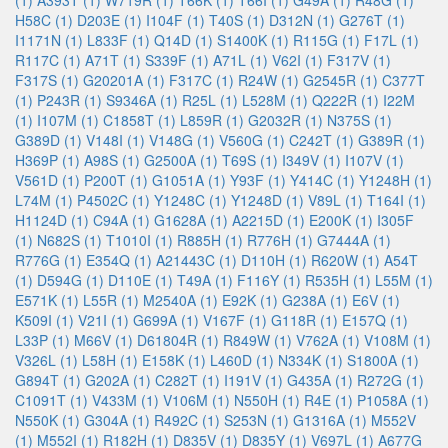
(1)
A393T (1)
W719R (1)
T66K (1)
T66I (1)
G49A (1)
R48G (1)
H58C (1)
D203E (1)
I104F (1)
T40S (1)
D312N (1)
G276T (1)
I1171N (1)
L833F (1)
Q14D (1)
S1400K (1)
R115G (1)
F17L (1)
R117C (1)
A71T (1)
S339F (1)
A71L (1)
V62I (1)
F317V (1)
F317S (1)
G20201A (1)
F317C (1)
R24W (1)
G2545R (1)
C377T
(1)
P243R (1)
S9346A (1)
R25L (1)
L528M (1)
Q222R (1)
I22M
(1)
I107M (1)
C1858T (1)
L859R (1)
G2032R (1)
N375S (1)
G389D (1)
V148I (1)
V148G (1)
V560G (1)
C242T (1)
G389R (1)
H369P (1)
A98S (1)
G2500A (1)
T69S (1)
I349V (1)
I107V (1)
V561D (1)
P200T (1)
G1051A (1)
Y93F (1)
Y414C (1)
Y1248H (1)
L74M (1)
P4502C (1)
Y1248C (1)
Y1248D (1)
V89L (1)
T164I (1)
H1124D (1)
C94A (1)
G1628A (1)
A2215D (1)
E200K (1)
I305F
(1)
N682S (1)
T1010I (1)
R885H (1)
R776H (1)
G7444A (1)
R776G (1)
E354Q (1)
A21443C (1)
D110H (1)
R620W (1)
A54T
(1)
D594G (1)
D110E (1)
T49A (1)
F116Y (1)
R535H (1)
L55M (1)
E571K (1)
L55R (1)
M2540A (1)
E92K (1)
G238A (1)
E6V (1)
K509I (1)
V21I (1)
G699A (1)
V167F (1)
G118R (1)
E157Q (1)
L33P (1)
M66V (1)
D61804R (1)
R849W (1)
V762A (1)
V108M (1)
V326L (1)
L58H (1)
E158K (1)
L460D (1)
N334K (1)
S1800A (1)
G894T (1)
G202A (1)
C282T (1)
I191V (1)
G435A (1)
R272G (1)
C1091T (1)
V433M (1)
V106M (1)
N550H (1)
R4E (1)
P1058A (1)
N550K (1)
G304A (1)
R492C (1)
S253N (1)
G1316A (1)
M552V
(1)
M552I (1)
R182H (1)
D835V (1)
D835Y (1)
V697L (1)
A677G