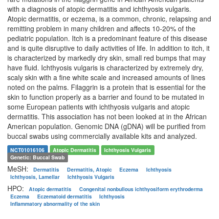
with a diagnosis of atopic dermatitis and ichthyosis vulgaris.
Atopic dermatitis, or eczema, is a common, chronic, relapsing and
remitting problem in many children and affects 10-20% of the
pediatric population. Itch is a predominant feature of this disease
and is quite disruptive to daily activities of life. In addition to itch, it
is characterized by markedly dry skin, small red bumps that may
have fluid. Ichthyosis vulgaris is characterized by extremely dry,
scaly skin with a fine white scale and increased amounts of lines
noted on the palms. Filaggrin is a protein that is essential for the
skin to function properly as a barrier and found to be mutated in
some European patients with ichthyosis vulgaris and atopic
dermatitis. This association has not been looked at in the African
American population. Genomic DNA (gDNA) will be purified from
buccal swabs using commercially available kits and analyzed.
NCT01016106
Atopic Dermatitis
Ichthyosis Vulgaris
Genetic: Buccal Swab
MeSH:
Dermatitis
Dermatitis, Atopic
Eczema
Ichthyosis
Ichthyosis, Lamellar
Ichthyosis Vulgaris
HPO:
Atopic dermatitis
Congenital nonbullous ichthyosiform erythroderma
Eczema
Eczematoid dermatitis
Ichthyosis
Inflammatory abnormality of the skin