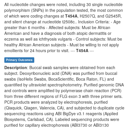
All nucleotide changes were noted, including 30 single nucleotide
polymorphism (SNPs) in the population tested, the most common
of which were coding changes at
T454A
, H2507Q, and G2545R,
and silent change at nucleotide t2508c.. Inclusion Criteria: - Age
greater than 6 months - Affected subjects: Must be African
American and have a diagnosis of both atopic dermatitis or
eczema as well as ichthyosis vulgaris - Control subjects: Must be
healthy African American subjects - Must be willing to not apply
emollients for 24 hours prior to visit. ---
T454A
---
Primary Outcomes
Description
: Buccal swab samples were obtained from each
subject. Deoxyribonucleic acid (DNA) was purified from buccal
swabs (IsoHelix Swabs, BocaScientific, Boca Raton, FL) and
quantified by ultraviolet spectrophotometry. Purified genomic DNA
and controls were amplified by polymerase chain reaction (PCR)
from three different regions of FLG exon 3 with three primer sets.
PCR products were analyzed by electrophoresis, purified
(Qiaquick, Qiagen, Valencia, CA), and subjected to duplicate cycle
sequencing reactions using ABI BigDye v3.1 reagents (Applied
Biosystems, Carlsbad, CA). Labeled sequencing products were
purified for capillary electrophoresis (ABI3730 or ABI3130