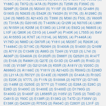
Y188C (6)
T87Q (5)
I47A (5)
P225H (5)
T25W (5)
F359C (5)
S298P (5)
G93A (5)
M204V (5)
Y115F (5)
E545K (5)
Q148H (5)
G190S (5)
N363S (5)
E542K (5)
Y402H (5)
V179L (5)
A1298C (5)
L24I (5)
N88S (5)
A2143G (5)
T399I (5)
M36I (5)
F53L (5)
V600R
(5)
T315A (5)
G2019S (5)
T1405N (4)
Q12W (4)
N370S (4)
L98H
(4)
N155H (4)
K20M (4)
E138G (4)
L31M (4)
E92Q (4)
N680S (4)
L10F (4)
Q80K (4)
C31G (4)
L444P (4)
P140K (4)
L755S (4)
I54V
(4)
A1555G (4)
K76T (4)
I1314L (4)
M230L (4)
P1446A (4)
V179D (4)
N88D (4)
G970R (4)
Y181I (4)
M235T (4)
R263K (4)
T14484C (3)
G719C (3)
R206H (3)
S1400A (3)
S1400I (3)
Q16W
(3)
A71V (3)
C134W (3)
A98G (3)
T24H (3)
V122I (3)
L74I (3)
A636P (3)
G3460A (3)
G1202R (3)
D988Y (3)
Q252H (3)
A147T
(3)
E10A (3)
R496H (3)
Q27E (3)
G13D (3)
Q148R (3)
R16G (3)
I10E (3)
V158F (3)
G21210A (3)
K55R (3)
A181V (3)
V205C (3)
A6986G (3)
A1166C (3)
Y181V (3)
A2142G (3)
R506Q (3)
E298D
(3)
L211A (3)
R572Y (3)
G143E (3)
H295R (3)
G140A (3)
R132C
(3)
E23K (3)
V777L (3)
F11N (2)
S1009A (2)
H275Y (2)
G719S
(2)
I148M (2)
G250E (2)
S77Y (2)
T1095C (2)
E28A (2)
E28C (2)
E28D (2)
S1400C (2)
S1400E (2)
S1400D (2)
D1790G (2)
S1400G (2)
S1400F (2)
L8585R (2)
I105V (2)
T20S (2)
T69D (2)
C481S (2)
Y93C (2)
E138R (2)
E138Q (2)
T47D (2)
F359V (2)
E138K (2)
Q422H (2)
R753Q (2)
R404C (2)
C283Y (2)
L31F (2)