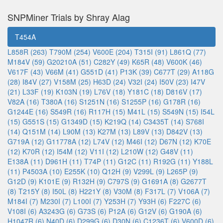
SNPMiner Trials by Shray Alag
T454A
L858R (263)
T790M (254)
V600E (204)
T315I (91)
L861Q (77)
M184V (59)
G20210A (51)
C282Y (49)
K65R (48)
V600K (46)
V617F (43)
V66M (41)
G551D (41)
P13K (39)
C677T (29)
A118G
(28)
I84V (27)
V158M (25)
H63D (24)
V32I (24)
I50V (23)
I47V
(21)
L33F (19)
K103N (19)
L76V (18)
Y181C (18)
D816V (17)
V82A (16)
T380A (16)
S1251N (16)
S1255P (16)
G178R (16)
G1244E (16)
S549R (16)
R117H (15)
M41L (15)
S549N (15)
I54L
(15)
G551S (15)
G1349D (15)
K219Q (14)
C3435T (14)
S768I
(14)
Q151M (14)
L90M (13)
K27M (13)
L89V (13)
D842V (13)
G719A (12)
G11778A (12)
L74V (12)
M46I (12)
D67N (12)
K70E
(12)
K70R (12)
I54M (12)
V11I (12)
L210W (12)
G48V (11)
E138A (11)
D961H (11)
T74P (11)
G12C (11)
R192G (11)
Y188L
(11)
P4503A (10)
E255K (10)
Q12H (9)
V299L (9)
L265P (9)
G12D (9)
K101E (9)
R132H (9)
C797S (9)
G1691A (8)
G2677T
(8)
T215Y (8)
I50L (8)
H221Y (8)
V30M (8)
F317L (7)
V106A (7)
M184I (7)
M230I (7)
L100I (7)
Y253H (7)
Y93H (6)
F227C (6)
V108I (6)
A3243G (6)
G73S (6)
P12A (6)
G12V (6)
G190A (6)
H1047R (6)
N40D (6)
D299G (6)
D30N (6)
C1236T (6)
V600D (6)