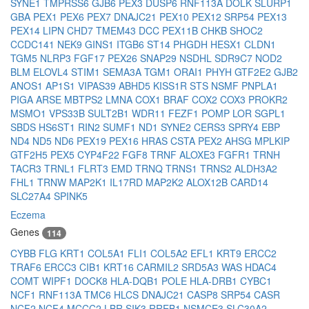
SYNE1
TMPRSS6
GJB6
PEX3
DUSP6
RNF113A
DOLK
SLURP1
GBA
PEX1
PEX6
PEX7
DNAJC21
PEX10
PEX12
SRP54
PEX13
PEX14
LIPN
CHD7
TMEM43
DCC
PEX11B
CHKB
SHOC2
CCDC141
NEK9
GINS1
ITGB6
ST14
PHGDH
HESX1
CLDN1
TGM5
NLRP3
FGF17
PEX26
SNAP29
NSDHL
SDR9C7
NOD2
BLM
ELOVL4
STIM1
SEMA3A
TGM1
ORAI1
PHYH
GTF2E2
GJB2
ANOS1
AP1S1
VIPAS39
ABHD5
KISS1R
STS
NSMF
PNPLA1
PIGA
ARSE
MBTPS2
LMNA
COX1
BRAF
COX2
COX3
PROKR2
MSMO1
VPS33B
SULT2B1
WDR11
FEZF1
POMP
LOR
SGPL1
SBDS
HS6ST1
RIN2
SUMF1
ND1
SYNE2
CERS3
SPRY4
EBP
ND4
ND5
ND6
PEX19
PEX16
HRAS
CSTA
PEX2
AHSG
MPLKIP
GTF2H5
PEX5
CYP4F22
FGF8
TRNF
ALOXE3
FGFR1
TRNH
TACR3
TRNL1
FLRT3
EMD
TRNQ
TRNS1
TRNS2
ALDH3A2
FHL1
TRNW
MAP2K1
IL17RD
MAP2K2
ALOX12B
CARD14
SLC27A4
SPINK5
Eczema
Genes
114
CYBB
FLG
KRT1
COL5A1
FLI1
COL5A2
EFL1
KRT9
ERCC2
TRAF6
ERCC3
CIB1
KRT16
CARMIL2
SRD5A3
WAS
HDAC4
COMT
WIPF1
DOCK8
HLA-DQB1
POLE
HLA-DRB1
CYBC1
NCF1
RNF113A
TMC6
HLCS
DNAJC21
CASP8
SRP54
CASR
NCF2
NCF4
MCCC2
LBR
SIK3
RREB1
NSMCE3
SLC30A2