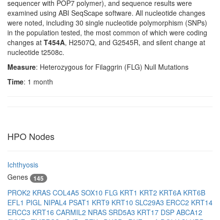
sequencer with POP7 polymer), and sequence results were
examined using ABI SeqScape software. All nucleotide changes
were noted, including 30 single nucleotide polymorphism (SNPs)
in the population tested, the most common of which were coding
changes at
T454A
, H2507Q, and G2545R, and silent change at
nucleotide t2508c.
Measure
: Heterozygous for Filaggrin (FLG) Null Mutations
Time
: 1 month
HPO Nodes
Ichthyosis
Genes
145
PROK2
KRAS
COL4A5
SOX10
FLG
KRT1
KRT2
KRT6A
KRT6B
EFL1
PIGL
NIPAL4
PSAT1
KRT9
KRT10
SLC29A3
ERCC2
KRT14
ERCC3
KRT16
CARMIL2
NRAS
SRD5A3
KRT17
DSP
ABCA12