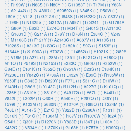
(1)
R199W (1)
N86S (1)
N86Y (1)
G11053T (1)
T17M (1)
Y86N
(1)
A2144G (1)
G1439D (1)
A2059G (1)
N345K (1)
D50W (1)
I180V (1)
V118I (1)
G212S (1)
I843S (1)
R1623Q (1)
A1033V (1)
L1198F (1)
N1325S (1)
G212A (1)
A997T (1)
S241T (1)
G1764A
(1)
G80A (1)
E62D (1)
E274Q (1)
M34T (1)
G401S (1)
A2142C
(1)
G1631D (1)
G211A (1)
D76Y (1)
D76N (1)
E384G (1)
V249I
(1)
M1106C (1)
F121Y (1)
A2143C (1)
A687V (1)
A119S (1)
P1028S (1)
A313G (1)
S9C (1)
C182A (1)
S9G (1)
S153F (1)
R1644H (1)
S1900A (1)
R702W (1)
T1456G (1)
E1021K (1)
G82S
(1)
V18M (1)
A27L (1)
L28M (1)
T351I (1)
K121Q (1)
H180Q (1)
M11Q (1)
P549S (1)
N215S (1)
E380Q (1)
G60D (1)
R352W (1)
G84E (1)
E161K (1)
R352Q (1)
G951A (1)
C23S (1)
E184K (1)
V1206L (1)
Y842C (1)
V736A (1)
L432V (1)
E89Q (1)
R135W (1)
Y253F (1)
G843D (1)
D820Y (1)
F77L (1)
S311C (1)
D10W (1)
Y143H (1)
G86R (1)
Y143C (1)
R112H (1)
A227G (1)
K101Q (1)
L236P (1)
A310V (1)
S310Y (1)
A4917G (1)
P67L (1)
E44D (1)
V842I (1)
L302P (1)
Q30R (1)
K540E (1)
R287Q (1)
D36Y (1)
T599I (1)
K103M (1)
S680N (1)
K1270A (1)
R88Q (1)
T224M (1)
P46L (1)
A5147S (1)
E21G (1)
Y822D (1)
Q260A (1)
R131H (1)
C316N (1)
T81C (1)
T1304M (1)
I167V (1)
R1070W (1)
I82A (1)
Q54H (1)
Q30H (1)
D1270N (1)
Y823D (1)
I84T (1)
L106V (1)
K432Q (1)
V534E (1)
I1370K (1)
G163E (1)
E757A (1)
R399Q (1)