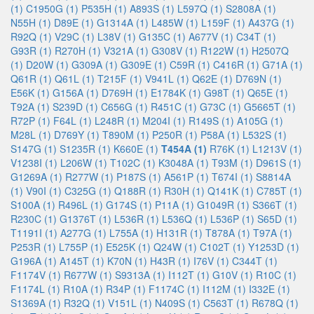
(1)
C1950G (1)
P535H (1)
A893S (1)
L597Q (1)
S2808A (1)
N55H (1)
D89E (1)
G1314A (1)
L485W (1)
L159F (1)
A437G (1)
R92Q (1)
V29C (1)
L38V (1)
G135C (1)
A677V (1)
C34T (1)
G93R (1)
R270H (1)
V321A (1)
G308V (1)
R122W (1)
H2507Q
(1)
D20W (1)
G309A (1)
G309E (1)
C59R (1)
C416R (1)
G71A (1)
Q61R (1)
Q61L (1)
T215F (1)
V941L (1)
Q62E (1)
D769N (1)
E56K (1)
G156A (1)
D769H (1)
E1784K (1)
G98T (1)
Q65E (1)
T92A (1)
S239D (1)
C656G (1)
R451C (1)
G73C (1)
G5665T (1)
R72P (1)
F64L (1)
L248R (1)
M204I (1)
R149S (1)
A105G (1)
M28L (1)
D769Y (1)
T890M (1)
P250R (1)
P58A (1)
L532S (1)
S147G (1)
S1235R (1)
K660E (1)
T454A (1)
R76K (1)
L1213V (1)
V1238I (1)
L206W (1)
T102C (1)
K3048A (1)
T93M (1)
D961S (1)
G1269A (1)
R277W (1)
P187S (1)
A561P (1)
T674I (1)
S8814A
(1)
V90I (1)
C325G (1)
Q188R (1)
R30H (1)
Q141K (1)
C785T (1)
S100A (1)
R496L (1)
G174S (1)
P11A (1)
G1049R (1)
S366T (1)
R230C (1)
G1376T (1)
L536R (1)
L536Q (1)
L536P (1)
S65D (1)
T1191I (1)
A277G (1)
L755A (1)
H131R (1)
T878A (1)
T97A (1)
P253R (1)
L755P (1)
E525K (1)
Q24W (1)
C102T (1)
Y1253D (1)
G196A (1)
A145T (1)
K70N (1)
H43R (1)
I76V (1)
C344T (1)
F1174V (1)
R677W (1)
S9313A (1)
I112T (1)
G10V (1)
R10C (1)
F1174L (1)
R10A (1)
R34P (1)
F1174C (1)
I112M (1)
I332E (1)
S1369A (1)
R32Q (1)
V151L (1)
N409S (1)
C563T (1)
R678Q (1)