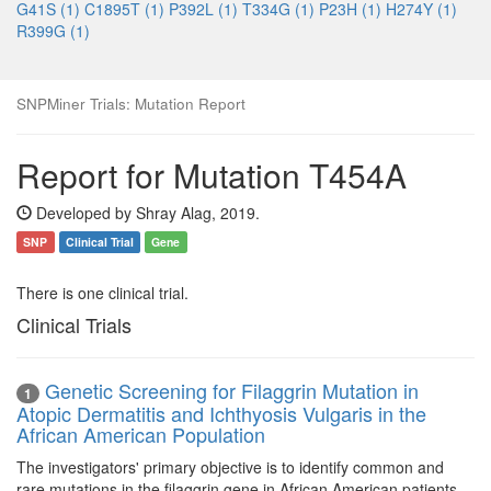
G41S (1)
C1895T (1)
P392L (1)
T334G (1)
P23H (1)
H274Y (1)
R399G (1)
SNPMiner Trials: Mutation Report
Report for Mutation T454A
Developed by Shray Alag, 2019.
SNP
Clinical Trial
Gene
There is one clinical trial.
Clinical Trials
Genetic Screening for Filaggrin Mutation in
1
Atopic Dermatitis and Ichthyosis Vulgaris in the
African American Population
The investigators' primary objective is to identify common and
rare mutations in the filaggrin gene in African American patients