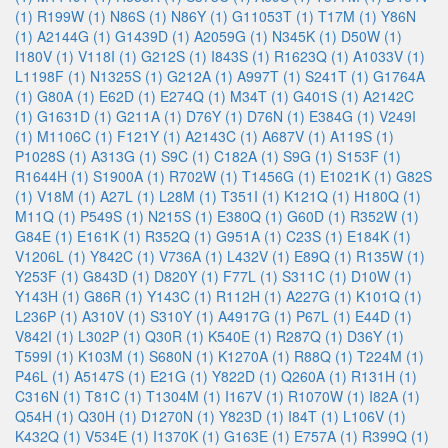
(1)
R199W (1)
N86S (1)
N86Y (1)
G11053T (1)
T17M (1)
Y86N
(1)
A2144G (1)
G1439D (1)
A2059G (1)
N345K (1)
D50W (1)
I180V (1)
V118I (1)
G212S (1)
I843S (1)
R1623Q (1)
A1033V (1)
L1198F (1)
N1325S (1)
G212A (1)
A997T (1)
S241T (1)
G1764A
(1)
G80A (1)
E62D (1)
E274Q (1)
M34T (1)
G401S (1)
A2142C
(1)
G1631D (1)
G211A (1)
D76Y (1)
D76N (1)
E384G (1)
V249I
(1)
M1106C (1)
F121Y (1)
A2143C (1)
A687V (1)
A119S (1)
P1028S (1)
A313G (1)
S9C (1)
C182A (1)
S9G (1)
S153F (1)
R1644H (1)
S1900A (1)
R702W (1)
T1456G (1)
E1021K (1)
G82S
(1)
V18M (1)
A27L (1)
L28M (1)
T351I (1)
K121Q (1)
H180Q (1)
M11Q (1)
P549S (1)
N215S (1)
E380Q (1)
G60D (1)
R352W (1)
G84E (1)
E161K (1)
R352Q (1)
G951A (1)
C23S (1)
E184K (1)
V1206L (1)
Y842C (1)
V736A (1)
L432V (1)
E89Q (1)
R135W (1)
Y253F (1)
G843D (1)
D820Y (1)
F77L (1)
S311C (1)
D10W (1)
Y143H (1)
G86R (1)
Y143C (1)
R112H (1)
A227G (1)
K101Q (1)
L236P (1)
A310V (1)
S310Y (1)
A4917G (1)
P67L (1)
E44D (1)
V842I (1)
L302P (1)
Q30R (1)
K540E (1)
R287Q (1)
D36Y (1)
T599I (1)
K103M (1)
S680N (1)
K1270A (1)
R88Q (1)
T224M (1)
P46L (1)
A5147S (1)
E21G (1)
Y822D (1)
Q260A (1)
R131H (1)
C316N (1)
T81C (1)
T1304M (1)
I167V (1)
R1070W (1)
I82A (1)
Q54H (1)
Q30H (1)
D1270N (1)
Y823D (1)
I84T (1)
L106V (1)
K432Q (1)
V534E (1)
I1370K (1)
G163E (1)
E757A (1)
R399Q (1)