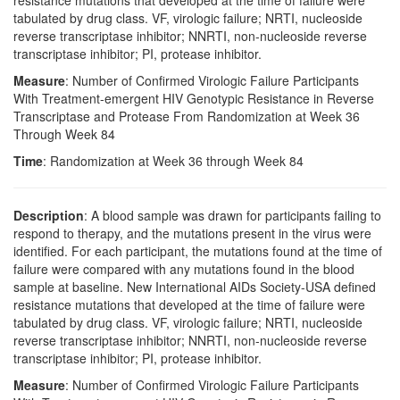
resistance mutations that developed at the time of failure were
tabulated by drug class. VF, virologic failure; NRTI, nucleoside
reverse transcriptase inhibitor; NNRTI, non-nucleoside reverse
transcriptase inhibitor; PI, protease inhibitor.
Measure
: Number of Confirmed Virologic Failure Participants
With Treatment-emergent HIV Genotypic Resistance in Reverse
Transcriptase and Protease From Randomization at Week 36
Through Week 84
Time
: Randomization at Week 36 through Week 84
Description
: A blood sample was drawn for participants failing to
respond to therapy, and the mutations present in the virus were
identified. For each participant, the mutations found at the time of
failure were compared with any mutations found in the blood
sample at baseline. New International AIDs Society-USA defined
resistance mutations that developed at the time of failure were
tabulated by drug class. VF, virologic failure; NRTI, nucleoside
reverse transcriptase inhibitor; NNRTI, non-nucleoside reverse
transcriptase inhibitor; PI, protease inhibitor.
Measure
: Number of Confirmed Virologic Failure Participants