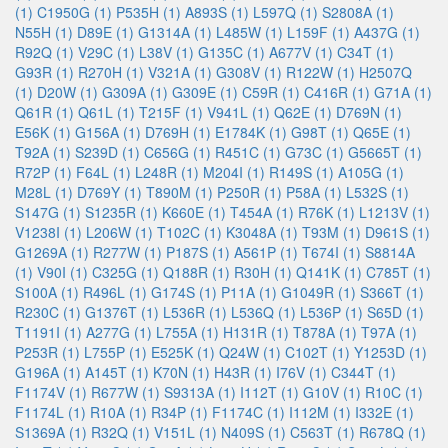
(1)
C1950G (1)
P535H (1)
A893S (1)
L597Q (1)
S2808A (1)
N55H (1)
D89E (1)
G1314A (1)
L485W (1)
L159F (1)
A437G (1)
R92Q (1)
V29C (1)
L38V (1)
G135C (1)
A677V (1)
C34T (1)
G93R (1)
R270H (1)
V321A (1)
G308V (1)
R122W (1)
H2507Q
(1)
D20W (1)
G309A (1)
G309E (1)
C59R (1)
C416R (1)
G71A (1)
Q61R (1)
Q61L (1)
T215F (1)
V941L (1)
Q62E (1)
D769N (1)
E56K (1)
G156A (1)
D769H (1)
E1784K (1)
G98T (1)
Q65E (1)
T92A (1)
S239D (1)
C656G (1)
R451C (1)
G73C (1)
G5665T (1)
R72P (1)
F64L (1)
L248R (1)
M204I (1)
R149S (1)
A105G (1)
M28L (1)
D769Y (1)
T890M (1)
P250R (1)
P58A (1)
L532S (1)
S147G (1)
S1235R (1)
K660E (1)
T454A (1)
R76K (1)
L1213V (1)
V1238I (1)
L206W (1)
T102C (1)
K3048A (1)
T93M (1)
D961S (1)
G1269A (1)
R277W (1)
P187S (1)
A561P (1)
T674I (1)
S8814A
(1)
V90I (1)
C325G (1)
Q188R (1)
R30H (1)
Q141K (1)
C785T (1)
S100A (1)
R496L (1)
G174S (1)
P11A (1)
G1049R (1)
S366T (1)
R230C (1)
G1376T (1)
L536R (1)
L536Q (1)
L536P (1)
S65D (1)
T1191I (1)
A277G (1)
L755A (1)
H131R (1)
T878A (1)
T97A (1)
P253R (1)
L755P (1)
E525K (1)
Q24W (1)
C102T (1)
Y1253D (1)
G196A (1)
A145T (1)
K70N (1)
H43R (1)
I76V (1)
C344T (1)
F1174V (1)
R677W (1)
S9313A (1)
I112T (1)
G10V (1)
R10C (1)
F1174L (1)
R10A (1)
R34P (1)
F1174C (1)
I112M (1)
I332E (1)
S1369A (1)
R32Q (1)
V151L (1)
N409S (1)
C563T (1)
R678Q (1)