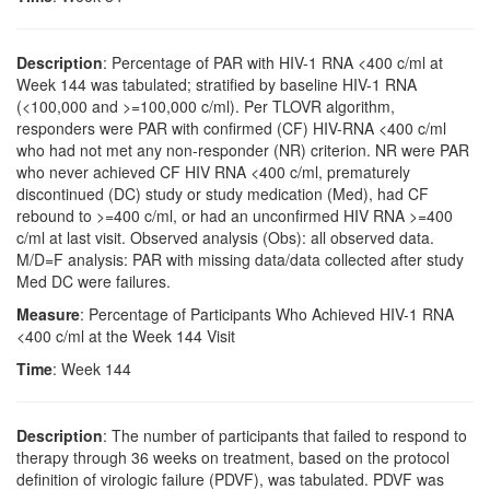
Description
: Percentage of PAR with HIV-1 RNA <400 c/ml at
Week 144 was tabulated; stratified by baseline HIV-1 RNA
(<100,000 and >=100,000 c/ml). Per TLOVR algorithm,
responders were PAR with confirmed (CF) HIV-RNA <400 c/ml
who had not met any non-responder (NR) criterion. NR were PAR
who never achieved CF HIV RNA <400 c/ml, prematurely
discontinued (DC) study or study medication (Med), had CF
rebound to >=400 c/ml, or had an unconfirmed HIV RNA >=400
c/ml at last visit. Observed analysis (Obs): all observed data.
M/D=F analysis: PAR with missing data/data collected after study
Med DC were failures.
Measure
: Percentage of Participants Who Achieved HIV-1 RNA
<400 c/ml at the Week 144 Visit
Time
: Week 144
Description
: The number of participants that failed to respond to
therapy through 36 weeks on treatment, based on the protocol
definition of virologic failure (PDVF), was tabulated. PDVF was