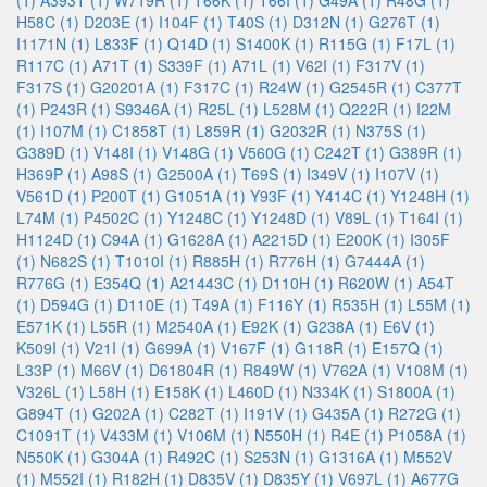
(1)
A393T (1)
W719R (1)
T66K (1)
T66I (1)
G49A (1)
R48G (1)
H58C (1)
D203E (1)
I104F (1)
T40S (1)
D312N (1)
G276T (1)
I1171N (1)
L833F (1)
Q14D (1)
S1400K (1)
R115G (1)
F17L (1)
R117C (1)
A71T (1)
S339F (1)
A71L (1)
V62I (1)
F317V (1)
F317S (1)
G20201A (1)
F317C (1)
R24W (1)
G2545R (1)
C377T
(1)
P243R (1)
S9346A (1)
R25L (1)
L528M (1)
Q222R (1)
I22M
(1)
I107M (1)
C1858T (1)
L859R (1)
G2032R (1)
N375S (1)
G389D (1)
V148I (1)
V148G (1)
V560G (1)
C242T (1)
G389R (1)
H369P (1)
A98S (1)
G2500A (1)
T69S (1)
I349V (1)
I107V (1)
V561D (1)
P200T (1)
G1051A (1)
Y93F (1)
Y414C (1)
Y1248H (1)
L74M (1)
P4502C (1)
Y1248C (1)
Y1248D (1)
V89L (1)
T164I (1)
H1124D (1)
C94A (1)
G1628A (1)
A2215D (1)
E200K (1)
I305F
(1)
N682S (1)
T1010I (1)
R885H (1)
R776H (1)
G7444A (1)
R776G (1)
E354Q (1)
A21443C (1)
D110H (1)
R620W (1)
A54T
(1)
D594G (1)
D110E (1)
T49A (1)
F116Y (1)
R535H (1)
L55M (1)
E571K (1)
L55R (1)
M2540A (1)
E92K (1)
G238A (1)
E6V (1)
K509I (1)
V21I (1)
G699A (1)
V167F (1)
G118R (1)
E157Q (1)
L33P (1)
M66V (1)
D61804R (1)
R849W (1)
V762A (1)
V108M (1)
V326L (1)
L58H (1)
E158K (1)
L460D (1)
N334K (1)
S1800A (1)
G894T (1)
G202A (1)
C282T (1)
I191V (1)
G435A (1)
R272G (1)
C1091T (1)
V433M (1)
V106M (1)
N550H (1)
R4E (1)
P1058A (1)
N550K (1)
G304A (1)
R492C (1)
S253N (1)
G1316A (1)
M552V
(1)
M552I (1)
R182H (1)
D835V (1)
D835Y (1)
V697L (1)
A677G