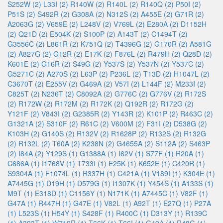
S252W (2)
L33I (2)
R140W (2)
R140L (2)
R140Q (2)
P50I (2)
P51S (2)
S492R (2)
G308A (2)
N312S (2)
A455E (2)
G71R (2)
A2063G (2)
V659E (2)
L248V (2)
V769L (2)
E280A (2)
D1152H
(2)
Q21D (2)
E504K (2)
S100P (2)
A143T (2)
C1494T (2)
G3556C (2)
L861R (2)
K751Q (2)
T4396G (2)
G170R (2)
A581G
(2)
A827G (2)
G12R (2)
E17K (2)
F876L (2)
R479H (2)
Q28D (2)
K601E (2)
G16R (2)
S49G (2)
Y537S (2)
Y537N (2)
Y537C (2)
G5271C (2)
A270S (2)
L63P (2)
P236L (2)
T13D (2)
H1047L (2)
C3670T (2)
E255V (2)
G469A (2)
V57I (2)
L144F (2)
M233I (2)
C825T (2)
N236T (2)
C8092A (2)
G776C (2)
G776V (2)
R172S
(2)
R172W (2)
R172M (2)
R172K (2)
Q192R (2)
R172G (2)
Y121F (2)
V843I (2)
G2385R (2)
Y143R (2)
K101P (2)
R463C (2)
G1321A (2)
S310F (2)
R61C (2)
V600M (2)
F31I (2)
D538G (2)
K103H (2)
G140S (2)
R132V (2)
R1628P (2)
R132S (2)
R132G
(2)
R132L (2)
T60A (2)
K238N (2)
G4655A (2)
S112A (2)
S463P
(2)
I84A (2)
Y129S (1)
G1388A (1)
I62V (1)
S77F (1)
R20A (1)
C686A (1)
I1768V (1)
T733I (1)
E25K (1)
K652E (1)
C420R (1)
S9304A (1)
F1074L (1)
R337H (1)
C421A (1)
V189I (1)
K304E (1)
A7445G (1)
D19H (1)
D579G (1)
I1307K (1)
Y454S (1)
A133S (1)
M9T (1)
E318D (1)
C1156Y (1)
N171K (1)
A7445C (1)
V82F (1)
G47A (1)
R447H (1)
G47E (1)
V82L (1)
A92T (1)
E27Q (1)
P27A
(1)
L523S (1)
H54Y (1)
S428F (1)
R400C (1)
D313Y (1)
R139C