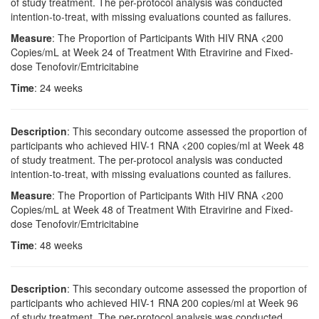
of study treatment. The per-protocol analysis was conducted
intention-to-treat, with missing evaluations counted as failures.
Measure
: The Proportion of Participants With HIV RNA <200
Copies/mL at Week 24 of Treatment With Etravirine and Fixed-
dose Tenofovir/Emtricitabine
Time
: 24 weeks
Description
: This secondary outcome assessed the proportion of
participants who achieved HIV-1 RNA <200 copies/ml at Week 48
of study treatment. The per-protocol analysis was conducted
intention-to-treat, with missing evaluations counted as failures.
Measure
: The Proportion of Participants With HIV RNA <200
Copies/mL at Week 48 of Treatment With Etravirine and Fixed-
dose Tenofovir/Emtricitabine
Time
: 48 weeks
Description
: This secondary outcome assessed the proportion of
participants who achieved HIV-1 RNA 200 copies/ml at Week 96
of study treatment. The per-protocol analysis was conducted