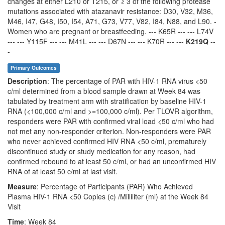
changes at either L210 or T215, or ≥ 3 of the following protease
mutations associated with atazanavir resistance: D30, V32, M36,
M46, I47, G48, I50, I54, A71, G73, V77, V82, I84, N88, and L90. -
Women who are pregnant or breastfeeding. --- K65R --- --- L74V
--- --- Y115F --- --- M41L --- --- D67N --- --- K70R --- ---
K219Q
--
-
Primary Outcomes
Description
: The percentage of PAR with HIV-1 RNA virus <50
c/ml determined from a blood sample drawn at Week 84 was
tabulated by treatment arm with stratification by baseline HIV-1
RNA (<100,000 c/ml and >=100,000 c/ml). Per TLOVR algorithm,
responders were PAR with confirmed viral load <50 c/ml who had
not met any non-responder criterion. Non-responders were PAR
who never achieved confirmed HIV RNA <50 c/ml, prematurely
discontinued study or study medication for any reason, had
confirmed rebound to at least 50 c/ml, or had an unconfirmed HIV
RNA of at least 50 c/ml at last visit.
Measure
: Percentage of Participants (PAR) Who Achieved
Plasma HIV-1 RNA <50 Copies (c) /Milliliter (ml) at the Week 84
Visit
Time
: Week 84