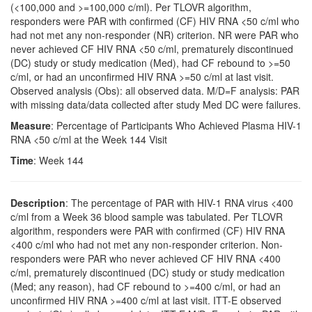
(<100,000 and >=100,000 c/ml). Per TLOVR algorithm,
responders were PAR with confirmed (CF) HIV RNA <50 c/ml who
had not met any non-responder (NR) criterion. NR were PAR who
never achieved CF HIV RNA <50 c/ml, prematurely discontinued
(DC) study or study medication (Med), had CF rebound to >=50
c/ml, or had an unconfirmed HIV RNA >=50 c/ml at last visit.
Observed analysis (Obs): all observed data. M/D=F analysis: PAR
with missing data/data collected after study Med DC were failures.
Measure
: Percentage of Participants Who Achieved Plasma HIV-1
RNA <50 c/ml at the Week 144 Visit
Time
: Week 144
Description
: The percentage of PAR with HIV-1 RNA virus <400
c/ml from a Week 36 blood sample was tabulated. Per TLOVR
algorithm, responders were PAR with confirmed (CF) HIV RNA
<400 c/ml who had not met any non-responder criterion. Non-
responders were PAR who never achieved CF HIV RNA <400
c/ml, prematurely discontinued (DC) study or study medication
(Med; any reason), had CF rebound to >=400 c/ml, or had an
unconfirmed HIV RNA >=400 c/ml at last visit. ITT-E observed