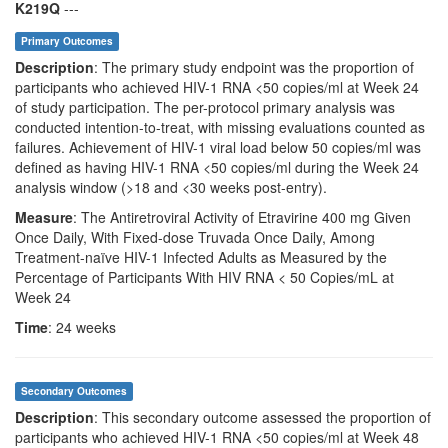
K219Q
---
Primary Outcomes
Description
: The primary study endpoint was the proportion of
participants who achieved HIV-1 RNA <50 copies/ml at Week 24
of study participation. The per-protocol primary analysis was
conducted intention-to-treat, with missing evaluations counted as
failures. Achievement of HIV-1 viral load below 50 copies/ml was
defined as having HIV-1 RNA <50 copies/ml during the Week 24
analysis window (>18 and <30 weeks post-entry).
Measure
: The Antiretroviral Activity of Etravirine 400 mg Given
Once Daily, With Fixed-dose Truvada Once Daily, Among
Treatment-naïve HIV-1 Infected Adults as Measured by the
Percentage of Participants With HIV RNA < 50 Copies/mL at
Week 24
Time
: 24 weeks
Secondary Outcomes
Description
: This secondary outcome assessed the proportion of
participants who achieved HIV-1 RNA <50 copies/ml at Week 48