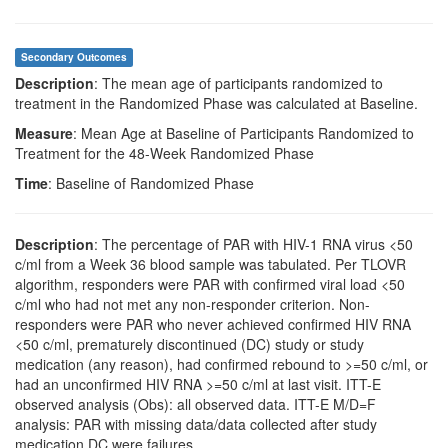
Secondary Outcomes
Description
: The mean age of participants randomized to
treatment in the Randomized Phase was calculated at Baseline.
Measure
: Mean Age at Baseline of Participants Randomized to
Treatment for the 48-Week Randomized Phase
Time
: Baseline of Randomized Phase
Description
: The percentage of PAR with HIV-1 RNA virus <50
c/ml from a Week 36 blood sample was tabulated. Per TLOVR
algorithm, responders were PAR with confirmed viral load <50
c/ml who had not met any non-responder criterion. Non-
responders were PAR who never achieved confirmed HIV RNA
<50 c/ml, prematurely discontinued (DC) study or study
medication (any reason), had confirmed rebound to >=50 c/ml, or
had an unconfirmed HIV RNA >=50 c/ml at last visit. ITT-E
observed analysis (Obs): all observed data. ITT-E M/D=F
analysis: PAR with missing data/data collected after study
medication DC were failures.