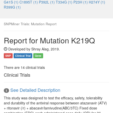
G41S (1)
C1895T (1)
P392L (1)
T334G (1)
P23H (1)
H274Y (1)
R399G (1)
SNPMiner Trials: Mutation Report
Report for Mutation K219Q
Developed by Shray Alag, 2019.
SNP
Clinical Trial
Gene
There are 14 clinical trials
Clinical Trials
See Detailed Description
1
This study was designed to test the efficacy, safety, tolerability
and durability of the antiviral response between atazanavir (ATV)
+ ritonavir (/r) + abacavir/lamivudine(ABC/3TC) Fixed dose