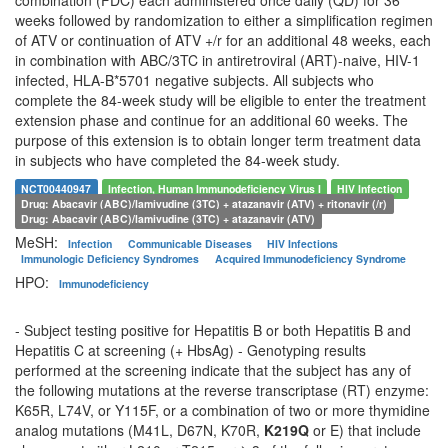
combination (FDC) each administered once daily (QD) for 36
weeks followed by randomization to either a simplification regimen
of ATV or continuation of ATV +/r for an additional 48 weeks, each
in combination with ABC/3TC in antiretroviral (ART)-naive, HIV-1
infected, HLA-B*5701 negative subjects. All subjects who
complete the 84-week study will be eligible to enter the treatment
extension phase and continue for an additional 60 weeks. The
purpose of this extension is to obtain longer term treatment data
in subjects who have completed the 84-week study.
NCT00440947
Infection, Human Immunodeficiency Virus I
HIV Infection
Drug: Abacavir (ABC)/lamivudine (3TC) + atazanavir (ATV) + ritonavir (/r)
Drug: Abacavir (ABC)/lamivudine (3TC) + atazanavir (ATV)
MeSH:
Infection
Communicable Diseases
HIV Infections
Immunologic Deficiency Syndromes
Acquired Immunodeficiency Syndrome
HPO:
Immunodeficiency
- Subject testing positive for Hepatitis B or both Hepatitis B and
Hepatitis C at screening (+ HbsAg) - Genotyping results
performed at the screening indicate that the subject has any of
the following mutations at the reverse transcriptase (RT) enzyme:
K65R, L74V, or Y115F, or a combination of two or more thymidine
analog mutations (M41L, D67N, K70R,
K219Q
or E) that include