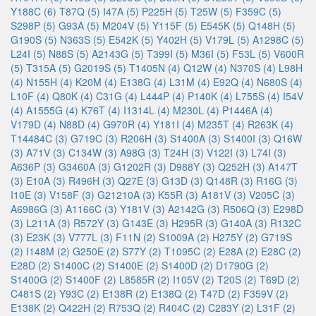
Y188C (6)
T87Q (5)
I47A (5)
P225H (5)
T25W (5)
F359C (5)
S298P (5)
G93A (5)
M204V (5)
Y115F (5)
E545K (5)
Q148H (5)
G190S (5)
N363S (5)
E542K (5)
Y402H (5)
V179L (5)
A1298C (5)
L24I (5)
N88S (5)
A2143G (5)
T399I (5)
M36I (5)
F53L (5)
V600R
(5)
T315A (5)
G2019S (5)
T1405N (4)
Q12W (4)
N370S (4)
L98H
(4)
N155H (4)
K20M (4)
E138G (4)
L31M (4)
E92Q (4)
N680S (4)
L10F (4)
Q80K (4)
C31G (4)
L444P (4)
P140K (4)
L755S (4)
I54V
(4)
A1555G (4)
K76T (4)
I1314L (4)
M230L (4)
P1446A (4)
V179D (4)
N88D (4)
G970R (4)
Y181I (4)
M235T (4)
R263K (4)
T14484C (3)
G719C (3)
R206H (3)
S1400A (3)
S1400I (3)
Q16W
(3)
A71V (3)
C134W (3)
A98G (3)
T24H (3)
V122I (3)
L74I (3)
A636P (3)
G3460A (3)
G1202R (3)
D988Y (3)
Q252H (3)
A147T
(3)
E10A (3)
R496H (3)
Q27E (3)
G13D (3)
Q148R (3)
R16G (3)
I10E (3)
V158F (3)
G21210A (3)
K55R (3)
A181V (3)
V205C (3)
A6986G (3)
A1166C (3)
Y181V (3)
A2142G (3)
R506Q (3)
E298D
(3)
L211A (3)
R572Y (3)
G143E (3)
H295R (3)
G140A (3)
R132C
(3)
E23K (3)
V777L (3)
F11N (2)
S1009A (2)
H275Y (2)
G719S
(2)
I148M (2)
G250E (2)
S77Y (2)
T1095C (2)
E28A (2)
E28C (2)
E28D (2)
S1400C (2)
S1400E (2)
S1400D (2)
D1790G (2)
S1400G (2)
S1400F (2)
L8585R (2)
I105V (2)
T20S (2)
T69D (2)
C481S (2)
Y93C (2)
E138R (2)
E138Q (2)
T47D (2)
F359V (2)
E138K (2)
Q422H (2)
R753Q (2)
R404C (2)
C283Y (2)
L31F (2)