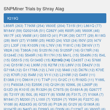
SNPMiner Trials by Shray Alag
K219Q
L858R (263)
T790M (254)
V600E (204)
T315I (91)
L861Q (77)
M184V (59)
G20210A (51)
C282Y (49)
K65R (48)
V600K (46)
V617F (43)
V66M (41)
G551D (41)
P13K (39)
C677T (29)
A118G
(28)
I84V (27)
V158M (25)
H63D (24)
V32I (24)
I50V (23)
I47V
(21)
L33F (19)
K103N (19)
L76V (18)
Y181C (18)
D816V (17)
V82A (16)
T380A (16)
S1251N (16)
S1255P (16)
G178R (16)
G1244E (16)
S549R (16)
R117H (15)
M41L (15)
S549N (15)
I54L
(15)
G551S (15)
G1349D (15)
K219Q (14)
C3435T (14)
S768I
(14)
Q151M (14)
L90M (13)
K27M (13)
L89V (13)
D842V (13)
G719A (12)
G11778A (12)
L74V (12)
M46I (12)
D67N (12)
K70E
(12)
K70R (12)
I54M (12)
V11I (12)
L210W (12)
G48V (11)
E138A (11)
D961H (11)
T74P (11)
G12C (11)
R192G (11)
Y188L
(11)
P4503A (10)
E255K (10)
Q12H (9)
V299L (9)
L265P (9)
G12D (9)
K101E (9)
R132H (9)
C797S (9)
G1691A (8)
G2677T
(8)
T215Y (8)
I50L (8)
H221Y (8)
V30M (8)
F317L (7)
V106A (7)
M184I (7)
M230I (7)
L100I (7)
Y253H (7)
Y93H (6)
F227C (6)
V108I (6)
A3243G (6)
G73S (6)
P12A (6)
G12V (6)
G190A (6)
H1047R (6)
N40D (6)
D299G (6)
D30N (6)
C1236T (6)
V600D (6)