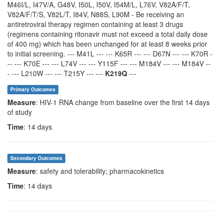
M46I/L, I47V/A, G48V, I50L, I50V, I54M/L, L76V, V82A/F/T,
V82A/F/T/S, V82L/T, I84V, N88S, L90M - Be receiving an
antiretroviral therapy regimen containing at least 3 drugs
(regimens containing ritonavir must not exceed a total daily dose
of 400 mg) which has been unchanged for at least 8 weeks prior
to initial screening. --- M41L --- --- K65R --- --- D67N --- --- K70R -
-- --- K70E --- --- L74V --- --- Y115F --- --- M184V --- --- M184V --
- --- L210W --- --- T215Y --- ---
K219Q
---
Primary Outcomes
Measure
: HIV-1 RNA change from baseline over the first 14 days
of study
Time
: 14 days
Secondary Outcomes
Measure
: safety and tolerability; pharmacokinetics
Time
: 14 days