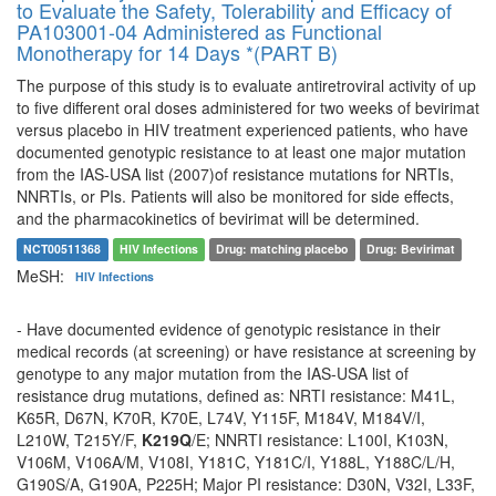
to Evaluate the Safety, Tolerability and Efficacy of
PA103001-04 Administered as Functional
Monotherapy for 14 Days *(PART B)
The purpose of this study is to evaluate antiretroviral activity of up
to five different oral doses administered for two weeks of bevirimat
versus placebo in HIV treatment experienced patients, who have
documented genotypic resistance to at least one major mutation
from the IAS-USA list (2007)of resistance mutations for NRTIs,
NNRTIs, or PIs. Patients will also be monitored for side effects,
and the pharmacokinetics of bevirimat will be determined.
NCT00511368
HIV Infections
Drug: matching placebo
Drug: Bevirimat
MeSH:
HIV Infections
- Have documented evidence of genotypic resistance in their
medical records (at screening) or have resistance at screening by
genotype to any major mutation from the IAS-USA list of
resistance drug mutations, defined as: NRTI resistance: M41L,
K65R, D67N, K70R, K70E, L74V, Y115F, M184V, M184V/I,
L210W, T215Y/F,
K219Q
/E; NNRTI resistance: L100I, K103N,
V106M, V106A/M, V108I, Y181C, Y181C/I, Y188L, Y188C/L/H,
G190S/A, G190A, P225H; Major PI resistance: D30N, V32I, L33F,