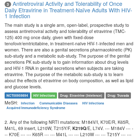
Antiretroviral Activity and Tolerability of Once
3
Daily Etravirine in Treatment-Naïve Adults With HIV-
1 Infection
The main study is a single arm, open-label, prospective study to
assess antiretroviral activity and tolerability of etravirine (TMC-
125) 400 mg once daily, given with fixed-dose
tenofovir/emtricitabine, in treatment-naïve HIV-1-infected men and
women. There are also a genital secretions pharmacokinetic (PK)
sub-study and a metabolic sub-study. The purpose of the genital
secretions PK sub-study is to gain information about drug levels
and HIV-1 RNA in genital secretions when subjects are taking
etravirine. The purpose of the metabolic sub-study is to learn
about the effects of etravirine on body composition, as well as lipid
and glucose levels.
NCT00959894
HIV Infections
Drug: Etravirine (Intelence)
Drug: Truvada
MeSH:
Infection
Communicable Diseases
HIV Infections
Acquired Immunodeficiency Syndrome
2. Any of the following NRTI mutations: M184V/I, K70E/R, K65R,
M41L, 69 insert, L210W, T215Y/F,
K219Q
/E, L74V. --- M184V --- -
-- K70E --- --- K65R --- --- M41L --- --- L210W --- --- T215Y --- ---