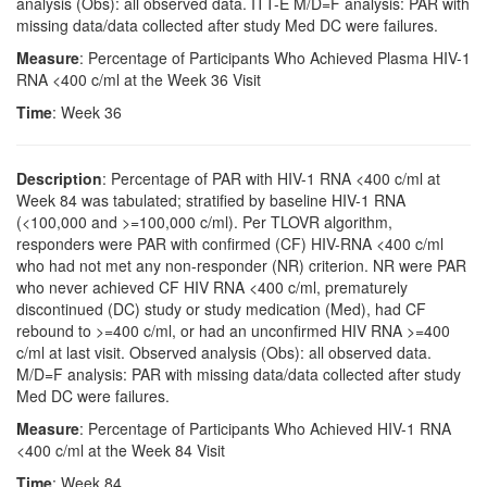
analysis (Obs): all observed data. ITT-E M/D=F analysis: PAR with
missing data/data collected after study Med DC were failures.
Measure
: Percentage of Participants Who Achieved Plasma HIV-1
RNA <400 c/ml at the Week 36 Visit
Time
: Week 36
Description
: Percentage of PAR with HIV-1 RNA <400 c/ml at
Week 84 was tabulated; stratified by baseline HIV-1 RNA
(<100,000 and >=100,000 c/ml). Per TLOVR algorithm,
responders were PAR with confirmed (CF) HIV-RNA <400 c/ml
who had not met any non-responder (NR) criterion. NR were PAR
who never achieved CF HIV RNA <400 c/ml, prematurely
discontinued (DC) study or study medication (Med), had CF
rebound to >=400 c/ml, or had an unconfirmed HIV RNA >=400
c/ml at last visit. Observed analysis (Obs): all observed data.
M/D=F analysis: PAR with missing data/data collected after study
Med DC were failures.
Measure
: Percentage of Participants Who Achieved HIV-1 RNA
<400 c/ml at the Week 84 Visit
Time
: Week 84