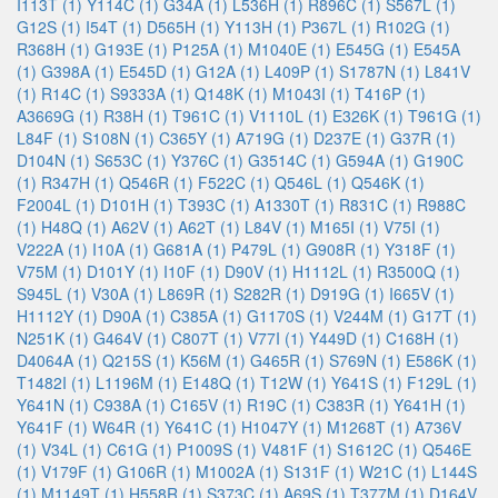
I113T (1)
Y114C (1)
G34A (1)
L536H (1)
R896C (1)
S567L (1)
G12S (1)
I54T (1)
D565H (1)
Y113H (1)
P367L (1)
R102G (1)
R368H (1)
G193E (1)
P125A (1)
M1040E (1)
E545G (1)
E545A
(1)
G398A (1)
E545D (1)
G12A (1)
L409P (1)
S1787N (1)
L841V
(1)
R14C (1)
S9333A (1)
Q148K (1)
M1043I (1)
T416P (1)
A3669G (1)
R38H (1)
T961C (1)
V1110L (1)
E326K (1)
T961G (1)
L84F (1)
S108N (1)
C365Y (1)
A719G (1)
D237E (1)
G37R (1)
D104N (1)
S653C (1)
Y376C (1)
G3514C (1)
G594A (1)
G190C
(1)
R347H (1)
Q546R (1)
F522C (1)
Q546L (1)
Q546K (1)
F2004L (1)
D101H (1)
T393C (1)
A1330T (1)
R831C (1)
R988C
(1)
H48Q (1)
A62V (1)
A62T (1)
L84V (1)
M165I (1)
V75I (1)
V222A (1)
I10A (1)
G681A (1)
P479L (1)
G908R (1)
Y318F (1)
V75M (1)
D101Y (1)
I10F (1)
D90V (1)
H1112L (1)
R3500Q (1)
S945L (1)
V30A (1)
L869R (1)
S282R (1)
D919G (1)
I665V (1)
H1112Y (1)
D90A (1)
C385A (1)
G1170S (1)
V244M (1)
G17T (1)
N251K (1)
G464V (1)
C807T (1)
V77I (1)
Y449D (1)
C168H (1)
D4064A (1)
Q215S (1)
K56M (1)
G465R (1)
S769N (1)
E586K (1)
T1482I (1)
L1196M (1)
E148Q (1)
T12W (1)
Y641S (1)
F129L (1)
Y641N (1)
C938A (1)
C165V (1)
R19C (1)
C383R (1)
Y641H (1)
Y641F (1)
W64R (1)
Y641C (1)
H1047Y (1)
M1268T (1)
A736V
(1)
V34L (1)
C61G (1)
P1009S (1)
V481F (1)
S1612C (1)
Q546E
(1)
V179F (1)
G106R (1)
M1002A (1)
S131F (1)
W21C (1)
L144S
(1)
M1149T (1)
H558R (1)
S373C (1)
A69S (1)
T377M (1)
D164V