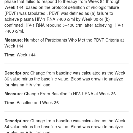
phase that failed to respond to therapy from Week 84 through
Week 144, based on the protocol definition of virologic failure
(PDVF) was tabulated,. PDVF was defined as (a) failure to
achieve plasma HIV-1 RNA <400 c/ml by Week 30 or (b)
confirmed HIV-1 RNA rebound >=400 c/ml after achieving HIV-1
<400 c/ml.
Measure
: Number of Participants Who Met the PDVF Criteria at
Week 144
Time
: Week 144
Description
: Change from baseline was calculated as the Week
36 value minus the baseline value. Blood was drawn to analyze
for plasma HIV viral load.
Measure
: Change From Baseline in HIV-1 RNA at Week 36
Time
: Baseline and Week 36
Description
: Change from baseline was calculated as the Week
84 value minus the baseline value. Blood was drawn to analyze
for plasma HIV viral load.