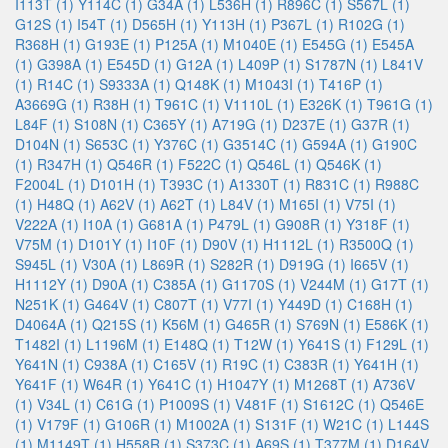
I113T (1)
Y114C (1)
G34A (1)
L536H (1)
R896C (1)
S567L (1)
G12S (1)
I54T (1)
D565H (1)
Y113H (1)
P367L (1)
R102G (1)
R368H (1)
G193E (1)
P125A (1)
M1040E (1)
E545G (1)
E545A
(1)
G398A (1)
E545D (1)
G12A (1)
L409P (1)
S1787N (1)
L841V
(1)
R14C (1)
S9333A (1)
Q148K (1)
M1043I (1)
T416P (1)
A3669G (1)
R38H (1)
T961C (1)
V1110L (1)
E326K (1)
T961G (1)
L84F (1)
S108N (1)
C365Y (1)
A719G (1)
D237E (1)
G37R (1)
D104N (1)
S653C (1)
Y376C (1)
G3514C (1)
G594A (1)
G190C
(1)
R347H (1)
Q546R (1)
F522C (1)
Q546L (1)
Q546K (1)
F2004L (1)
D101H (1)
T393C (1)
A1330T (1)
R831C (1)
R988C
(1)
H48Q (1)
A62V (1)
A62T (1)
L84V (1)
M165I (1)
V75I (1)
V222A (1)
I10A (1)
G681A (1)
P479L (1)
G908R (1)
Y318F (1)
V75M (1)
D101Y (1)
I10F (1)
D90V (1)
H1112L (1)
R3500Q (1)
S945L (1)
V30A (1)
L869R (1)
S282R (1)
D919G (1)
I665V (1)
H1112Y (1)
D90A (1)
C385A (1)
G1170S (1)
V244M (1)
G17T (1)
N251K (1)
G464V (1)
C807T (1)
V77I (1)
Y449D (1)
C168H (1)
D4064A (1)
Q215S (1)
K56M (1)
G465R (1)
S769N (1)
E586K (1)
T1482I (1)
L1196M (1)
E148Q (1)
T12W (1)
Y641S (1)
F129L (1)
Y641N (1)
C938A (1)
C165V (1)
R19C (1)
C383R (1)
Y641H (1)
Y641F (1)
W64R (1)
Y641C (1)
H1047Y (1)
M1268T (1)
A736V
(1)
V34L (1)
C61G (1)
P1009S (1)
V481F (1)
S1612C (1)
Q546E
(1)
V179F (1)
G106R (1)
M1002A (1)
S131F (1)
W21C (1)
L144S
(1)
M1149T (1)
H558R (1)
S373C (1)
A69S (1)
T377M (1)
D164V