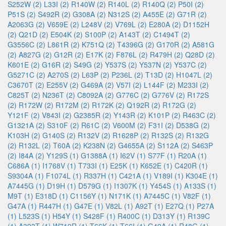
S252W (2)
L33I (2)
R140W (2)
R140L (2)
R140Q (2)
P50I (2)
P51S (2)
S492R (2)
G308A (2)
N312S (2)
A455E (2)
G71R (2)
A2063G (2)
V659E (2)
L248V (2)
V769L (2)
E280A (2)
D1152H
(2)
Q21D (2)
E504K (2)
S100P (2)
A143T (2)
C1494T (2)
G3556C (2)
L861R (2)
K751Q (2)
T4396G (2)
G170R (2)
A581G
(2)
A827G (2)
G12R (2)
E17K (2)
F876L (2)
R479H (2)
Q28D (2)
K601E (2)
G16R (2)
S49G (2)
Y537S (2)
Y537N (2)
Y537C (2)
G5271C (2)
A270S (2)
L63P (2)
P236L (2)
T13D (2)
H1047L (2)
C3670T (2)
E255V (2)
G469A (2)
V57I (2)
L144F (2)
M233I (2)
C825T (2)
N236T (2)
C8092A (2)
G776C (2)
G776V (2)
R172S
(2)
R172W (2)
R172M (2)
R172K (2)
Q192R (2)
R172G (2)
Y121F (2)
V843I (2)
G2385R (2)
Y143R (2)
K101P (2)
R463C (2)
G1321A (2)
S310F (2)
R61C (2)
V600M (2)
F31I (2)
D538G (2)
K103H (2)
G140S (2)
R132V (2)
R1628P (2)
R132S (2)
R132G
(2)
R132L (2)
T60A (2)
K238N (2)
G4655A (2)
S112A (2)
S463P
(2)
I84A (2)
Y129S (1)
G1388A (1)
I62V (1)
S77F (1)
R20A (1)
C686A (1)
I1768V (1)
T733I (1)
E25K (1)
K652E (1)
C420R (1)
S9304A (1)
F1074L (1)
R337H (1)
C421A (1)
V189I (1)
K304E (1)
A7445G (1)
D19H (1)
D579G (1)
I1307K (1)
Y454S (1)
A133S (1)
M9T (1)
E318D (1)
C1156Y (1)
N171K (1)
A7445C (1)
V82F (1)
G47A (1)
R447H (1)
G47E (1)
V82L (1)
A92T (1)
E27Q (1)
P27A
(1)
L523S (1)
H54Y (1)
S428F (1)
R400C (1)
D313Y (1)
R139C