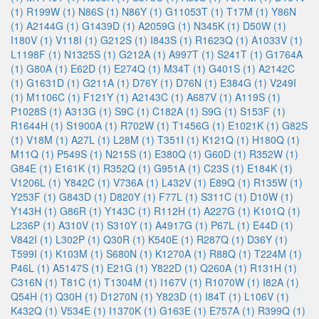
(1)
R199W (1)
N86S (1)
N86Y (1)
G11053T (1)
T17M (1)
Y86N
(1)
A2144G (1)
G1439D (1)
A2059G (1)
N345K (1)
D50W (1)
I180V (1)
V118I (1)
G212S (1)
I843S (1)
R1623Q (1)
A1033V (1)
L1198F (1)
N1325S (1)
G212A (1)
A997T (1)
S241T (1)
G1764A
(1)
G80A (1)
E62D (1)
E274Q (1)
M34T (1)
G401S (1)
A2142C
(1)
G1631D (1)
G211A (1)
D76Y (1)
D76N (1)
E384G (1)
V249I
(1)
M1106C (1)
F121Y (1)
A2143C (1)
A687V (1)
A119S (1)
P1028S (1)
A313G (1)
S9C (1)
C182A (1)
S9G (1)
S153F (1)
R1644H (1)
S1900A (1)
R702W (1)
T1456G (1)
E1021K (1)
G82S
(1)
V18M (1)
A27L (1)
L28M (1)
T351I (1)
K121Q (1)
H180Q (1)
M11Q (1)
P549S (1)
N215S (1)
E380Q (1)
G60D (1)
R352W (1)
G84E (1)
E161K (1)
R352Q (1)
G951A (1)
C23S (1)
E184K (1)
V1206L (1)
Y842C (1)
V736A (1)
L432V (1)
E89Q (1)
R135W (1)
Y253F (1)
G843D (1)
D820Y (1)
F77L (1)
S311C (1)
D10W (1)
Y143H (1)
G86R (1)
Y143C (1)
R112H (1)
A227G (1)
K101Q (1)
L236P (1)
A310V (1)
S310Y (1)
A4917G (1)
P67L (1)
E44D (1)
V842I (1)
L302P (1)
Q30R (1)
K540E (1)
R287Q (1)
D36Y (1)
T599I (1)
K103M (1)
S680N (1)
K1270A (1)
R88Q (1)
T224M (1)
P46L (1)
A5147S (1)
E21G (1)
Y822D (1)
Q260A (1)
R131H (1)
C316N (1)
T81C (1)
T1304M (1)
I167V (1)
R1070W (1)
I82A (1)
Q54H (1)
Q30H (1)
D1270N (1)
Y823D (1)
I84T (1)
L106V (1)
K432Q (1)
V534E (1)
I1370K (1)
G163E (1)
E757A (1)
R399Q (1)