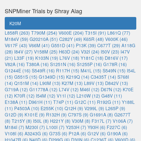
SNPMiner Trials by Shray Alag
K20M
L858R (263)
T790M (254)
V600E (204)
T315I (91)
L861Q (77)
M184V (59)
G20210A (51)
C282Y (49)
K65R (48)
V600K (46)
V617F (43)
V66M (41)
G551D (41)
P13K (39)
C677T (29)
A118G
(28)
I84V (27)
V158M (25)
H63D (24)
V32I (24)
I50V (23)
I47V
(21)
L33F (19)
K103N (19)
L76V (18)
Y181C (18)
D816V (17)
V82A (16)
T380A (16)
S1251N (16)
S1255P (16)
G178R (16)
G1244E (16)
S549R (16)
R117H (15)
M41L (15)
S549N (15)
I54L
(15)
G551S (15)
G1349D (15)
K219Q (14)
C3435T (14)
S768I
(14)
Q151M (14)
L90M (13)
K27M (13)
L89V (13)
D842V (13)
G719A (12)
G11778A (12)
L74V (12)
M46I (12)
D67N (12)
K70E
(12)
K70R (12)
I54M (12)
V11I (12)
L210W (12)
G48V (11)
E138A (11)
D961H (11)
T74P (11)
G12C (11)
R192G (11)
Y188L
(11)
P4503A (10)
E255K (10)
Q12H (9)
V299L (9)
L265P (9)
G12D (9)
K101E (9)
R132H (9)
C797S (9)
G1691A (8)
G2677T
(8)
T215Y (8)
I50L (8)
H221Y (8)
V30M (8)
F317L (7)
V106A (7)
M184I (7)
M230I (7)
L100I (7)
Y253H (7)
Y93H (6)
F227C (6)
V108I (6)
A3243G (6)
G73S (6)
P12A (6)
G12V (6)
G190A (6)
H1047R (6)
N40D (6)
D299G (6)
D30N (6)
C1236T (6)
V600D (6)