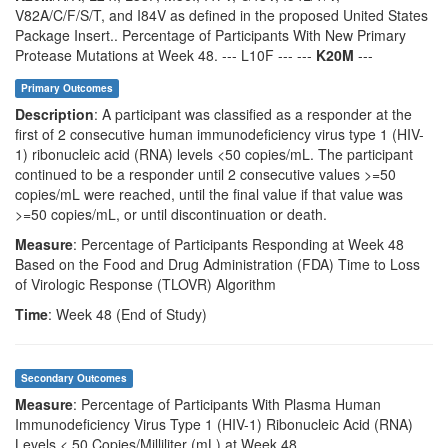
V82A/C/F/S/T, and I84V as defined in the proposed United States
Package Insert.. Percentage of Participants With New Primary
Protease Mutations at Week 48. --- L10F --- ---
K20M
---
Primary Outcomes
Description
: A participant was classified as a responder at the
first of 2 consecutive human immunodeficiency virus type 1 (HIV-
1) ribonucleic acid (RNA) levels <50 copies/mL. The participant
continued to be a responder until 2 consecutive values >=50
copies/mL were reached, until the final value if that value was
>=50 copies/mL, or until discontinuation or death.
Measure
: Percentage of Participants Responding at Week 48
Based on the Food and Drug Administration (FDA) Time to Loss
of Virologic Response (TLOVR) Algorithm
Time
: Week 48 (End of Study)
Secondary Outcomes
Measure
: Percentage of Participants With Plasma Human
Immunodeficiency Virus Type 1 (HIV-1) Ribonucleic Acid (RNA)
Levels < 50 Copies/Milliliter (mL) at Week 48