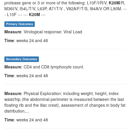
protease gene or 3 or more of the following: L10F/I/R/V,
K20M
/R,
M36I/V, I54L/T/V, L63P, A71T/V , V82A/F/T/S, I84A/V OR L90M. --
- L10F --- ---
K20M
---
Primary Outcomes
Measure
: Virological response: Viral Load
Time
: weeks 24 and 48
Secondary Outcomes
Measure
: CD4 and CD8 lymphocyte count.
Time
: weeks 24 and 48
Measure
: Physical Exploration: including weight, height, index
waist/hip (the abdominal perimeter is measured between the last
floating rib and the iliac crest), assessment of changes in body fat
distribution,...
Time
: weeks 24 and 48