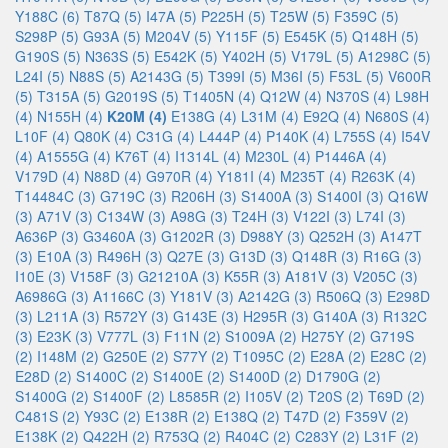
Y188C (6)
T87Q (5)
I47A (5)
P225H (5)
T25W (5)
F359C (5)
S298P (5)
G93A (5)
M204V (5)
Y115F (5)
E545K (5)
Q148H (5)
G190S (5)
N363S (5)
E542K (5)
Y402H (5)
V179L (5)
A1298C (5)
L24I (5)
N88S (5)
A2143G (5)
T399I (5)
M36I (5)
F53L (5)
V600R
(5)
T315A (5)
G2019S (5)
T1405N (4)
Q12W (4)
N370S (4)
L98H
(4)
N155H (4)
K20M (4)
E138G (4)
L31M (4)
E92Q (4)
N680S (4)
L10F (4)
Q80K (4)
C31G (4)
L444P (4)
P140K (4)
L755S (4)
I54V
(4)
A1555G (4)
K76T (4)
I1314L (4)
M230L (4)
P1446A (4)
V179D (4)
N88D (4)
G970R (4)
Y181I (4)
M235T (4)
R263K (4)
T14484C (3)
G719C (3)
R206H (3)
S1400A (3)
S1400I (3)
Q16W
(3)
A71V (3)
C134W (3)
A98G (3)
T24H (3)
V122I (3)
L74I (3)
A636P (3)
G3460A (3)
G1202R (3)
D988Y (3)
Q252H (3)
A147T
(3)
E10A (3)
R496H (3)
Q27E (3)
G13D (3)
Q148R (3)
R16G (3)
I10E (3)
V158F (3)
G21210A (3)
K55R (3)
A181V (3)
V205C (3)
A6986G (3)
A1166C (3)
Y181V (3)
A2142G (3)
R506Q (3)
E298D
(3)
L211A (3)
R572Y (3)
G143E (3)
H295R (3)
G140A (3)
R132C
(3)
E23K (3)
V777L (3)
F11N (2)
S1009A (2)
H275Y (2)
G719S
(2)
I148M (2)
G250E (2)
S77Y (2)
T1095C (2)
E28A (2)
E28C (2)
E28D (2)
S1400C (2)
S1400E (2)
S1400D (2)
D1790G (2)
S1400G (2)
S1400F (2)
L8585R (2)
I105V (2)
T20S (2)
T69D (2)
C481S (2)
Y93C (2)
E138R (2)
E138Q (2)
T47D (2)
F359V (2)
E138K (2)
Q422H (2)
R753Q (2)
R404C (2)
C283Y (2)
L31F (2)