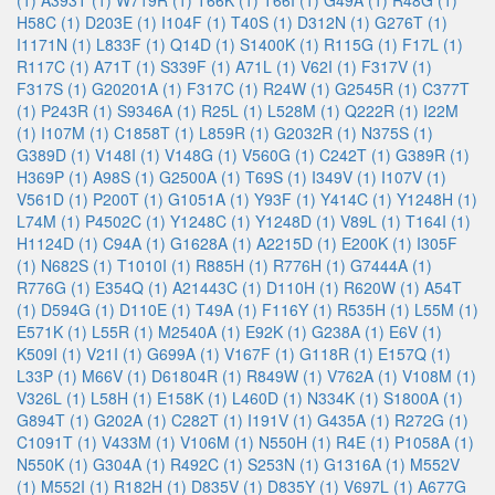
(1)
A393T (1)
W719R (1)
T66K (1)
T66I (1)
G49A (1)
R48G (1)
H58C (1)
D203E (1)
I104F (1)
T40S (1)
D312N (1)
G276T (1)
I1171N (1)
L833F (1)
Q14D (1)
S1400K (1)
R115G (1)
F17L (1)
R117C (1)
A71T (1)
S339F (1)
A71L (1)
V62I (1)
F317V (1)
F317S (1)
G20201A (1)
F317C (1)
R24W (1)
G2545R (1)
C377T
(1)
P243R (1)
S9346A (1)
R25L (1)
L528M (1)
Q222R (1)
I22M
(1)
I107M (1)
C1858T (1)
L859R (1)
G2032R (1)
N375S (1)
G389D (1)
V148I (1)
V148G (1)
V560G (1)
C242T (1)
G389R (1)
H369P (1)
A98S (1)
G2500A (1)
T69S (1)
I349V (1)
I107V (1)
V561D (1)
P200T (1)
G1051A (1)
Y93F (1)
Y414C (1)
Y1248H (1)
L74M (1)
P4502C (1)
Y1248C (1)
Y1248D (1)
V89L (1)
T164I (1)
H1124D (1)
C94A (1)
G1628A (1)
A2215D (1)
E200K (1)
I305F
(1)
N682S (1)
T1010I (1)
R885H (1)
R776H (1)
G7444A (1)
R776G (1)
E354Q (1)
A21443C (1)
D110H (1)
R620W (1)
A54T
(1)
D594G (1)
D110E (1)
T49A (1)
F116Y (1)
R535H (1)
L55M (1)
E571K (1)
L55R (1)
M2540A (1)
E92K (1)
G238A (1)
E6V (1)
K509I (1)
V21I (1)
G699A (1)
V167F (1)
G118R (1)
E157Q (1)
L33P (1)
M66V (1)
D61804R (1)
R849W (1)
V762A (1)
V108M (1)
V326L (1)
L58H (1)
E158K (1)
L460D (1)
N334K (1)
S1800A (1)
G894T (1)
G202A (1)
C282T (1)
I191V (1)
G435A (1)
R272G (1)
C1091T (1)
V433M (1)
V106M (1)
N550H (1)
R4E (1)
P1058A (1)
N550K (1)
G304A (1)
R492C (1)
S253N (1)
G1316A (1)
M552V
(1)
M552I (1)
R182H (1)
D835V (1)
D835Y (1)
V697L (1)
A677G