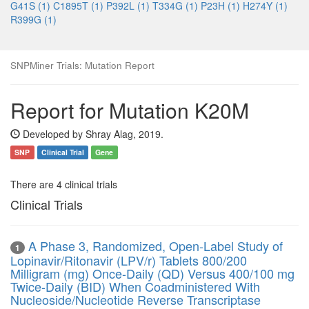
G41S (1)
C1895T (1)
P392L (1)
T334G (1)
P23H (1)
H274Y (1)
R399G (1)
SNPMiner Trials: Mutation Report
Report for Mutation K20M
Developed by Shray Alag, 2019.
SNP
Clinical Trial
Gene
There are 4 clinical trials
Clinical Trials
A Phase 3, Randomized, Open-Label Study of
1
Lopinavir/Ritonavir (LPV/r) Tablets 800/200
Milligram (mg) Once-Daily (QD) Versus 400/100 mg
Twice-Daily (BID) When Coadministered With
Nucleoside/Nucleotide Reverse Transcriptase