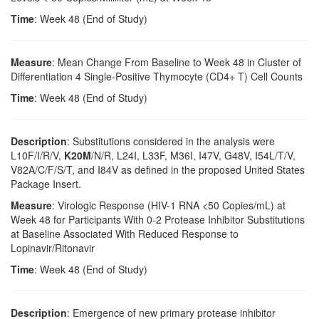
Time
: Week 48 (End of Study)
Measure
: Mean Change From Baseline to Week 48 in Cluster of
Differentiation 4 Single-Positive Thymocyte (CD4+ T) Cell Counts
Time
: Week 48 (End of Study)
Description
: Substitutions considered in the analysis were
L10F/I/R/V,
K20M
/N/R, L24I, L33F, M36I, I47V, G48V, I54L/T/V,
V82A/C/F/S/T, and I84V as defined in the proposed United States
Package Insert.
Measure
: Virologic Response (HIV-1 RNA <50 Copies/mL) at
Week 48 for Participants With 0-2 Protease Inhibitor Substitutions
at Baseline Associated With Reduced Response to
Lopinavir/Ritonavir
Time
: Week 48 (End of Study)
Description
: Emergence of new primary protease inhibitor