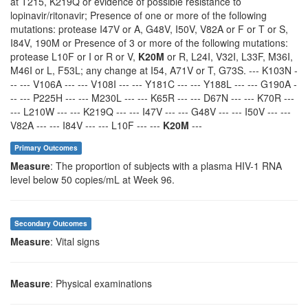
at T215, K219Q or evidence of possible resistance to
lopinavir/ritonavir; Presence of one or more of the following
mutations: protease I47V or A, G48V, I50V, V82A or F or T or S,
I84V, 190M or Presence of 3 or more of the following mutations:
protease L10F or I or R or V,
K20M
or R, L24I, V32I, L33F, M36I,
M46I or L, F53L; any change at I54, A71V or T, G73S. --- K103N -
-- --- V106A --- --- V108I --- --- Y181C --- --- Y188L --- --- G190A -
-- --- P225H --- --- M230L --- --- K65R --- --- D67N --- --- K70R ---
--- L210W --- --- K219Q --- --- I47V --- --- G48V --- --- I50V --- ---
V82A --- --- I84V --- --- L10F --- ---
K20M
---
Primary Outcomes
Measure
: The proportion of subjects with a plasma HIV-1 RNA
level below 50 copies/mL at Week 96.
Secondary Outcomes
Measure
: Vital signs
Measure
: Physical examinations