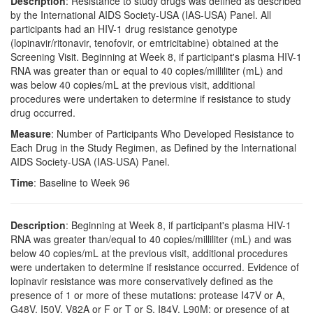
Description
: Resistance to study drugs was defined as described
by the International AIDS Society-USA (IAS-USA) Panel. All
participants had an HIV-1 drug resistance genotype
(lopinavir/ritonavir, tenofovir, or emtricitabine) obtained at the
Screening Visit. Beginning at Week 8, if participant's plasma HIV-1
RNA was greater than or equal to 40 copies/milliliter (mL) and
was below 40 copies/mL at the previous visit, additional
procedures were undertaken to determine if resistance to study
drug occurred.
Measure
: Number of Participants Who Developed Resistance to
Each Drug in the Study Regimen, as Defined by the International
AIDS Society-USA (IAS-USA) Panel.
Time
: Baseline to Week 96
Description
: Beginning at Week 8, if participant's plasma HIV-1
RNA was greater than/equal to 40 copies/milliliter (mL) and was
below 40 copies/mL at the previous visit, additional procedures
were undertaken to determine if resistance occurred. Evidence of
lopinavir resistance was more conservatively defined as the
presence of 1 or more of these mutations: protease I47V or A,
G48V, I50V, V82A or F or T or S, I84V, L90M; or presence of at