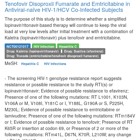
Tenofovir Disoproxil Fumarate and Emtricitabine in
Antiviral-naïve HIV-1/HCV Co-Infected Subjects
The purpose of this study is to determine whether a simplified
lopinavir/ritonavir-based therapy will continue to keep the viral
load at very low levels after initial treatment with a combination of
Kaletra (lopinavir/ritonavir) plus tenofovir and emtricitabine.
NCT00121017
HIV Infection
Hepatitis C
Drug: Kaletra (lopinavir/ritonavir)
Drug: Sustiva (efavirenz)
Drug: Truvada (emtricitabine/tenofovir disoproxil fumarate)
MeSH:
Hepatitis C
HIV Infections
- The screening HIV-1 genotype resistance report suggests
resistance or possible resistance to the study RTI(s) or
lopinavir/ritonavir; Evidence of possible resistance to efavirenz;
Presence of one of the following mutations: RT L1001, K103N,
V106A or M, V108I, Y181C or I, Y188L, G190A or S, P225H,
M230L; Evidence of possible resistance to emtricitabine or
lamivudine; Presence of one of the following mutations: RTm184V
or I; Evidence of possible resistance to tenofovir; Presence of RT
K65R or insertion at codon 69, or Presence of 2 or more of the
following mutations: RTm41L, D67N, K70R, L210W; any change