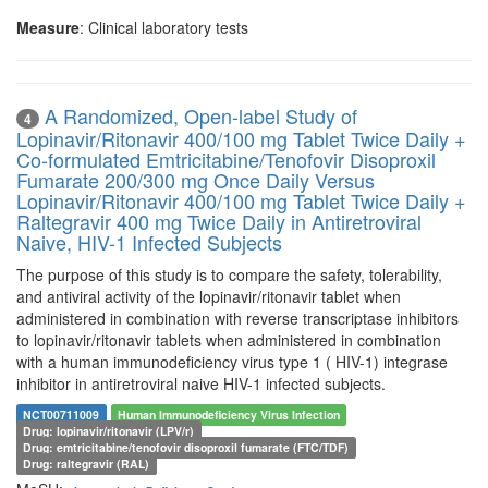
Measure
: Clinical laboratory tests
A Randomized, Open-label Study of
4
Lopinavir/Ritonavir 400/100 mg Tablet Twice Daily +
Co-formulated Emtricitabine/Tenofovir Disoproxil
Fumarate 200/300 mg Once Daily Versus
Lopinavir/Ritonavir 400/100 mg Tablet Twice Daily +
Raltegravir 400 mg Twice Daily in Antiretroviral
Naive, HIV-1 Infected Subjects
The purpose of this study is to compare the safety, tolerability,
and antiviral activity of the lopinavir/ritonavir tablet when
administered in combination with reverse transcriptase inhibitors
to lopinavir/ritonavir tablets when administered in combination
with a human immunodeficiency virus type 1 ( HIV-1) integrase
inhibitor in antiretroviral naive HIV-1 infected subjects.
NCT00711009
Human Immunodeficiency Virus Infection
Drug: lopinavir/ritonavir (LPV/r)
Drug: emtricitabine/tenofovir disoproxil fumarate (FTC/TDF)
Drug: raltegravir (RAL)