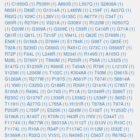
(1)
C1950G (1)
P535H (1)
A893S (1)
L597Q (1)
S2808A (1)
N55H (1)
D89E (1)
G1314A (1)
L485W (1)
L159F (1)
A437G (1)
R92Q (1)
V29C (1)
L38V (1)
G135C (1)
A677V (1)
C34T (1)
G93R (1)
R270H (1)
V321A (1)
G308V (1)
R122W (1)
H2507Q
(1)
D20W (1)
G309A (1)
G309E (1)
C59R (1)
C416R (1)
G71A (1)
Q61R (1)
Q61L (1)
T215F (1)
V941L (1)
Q62E (1)
D769N (1)
E56K (1)
G156A (1)
D769H (1)
E1784K (1)
G98T (1)
Q65E (1)
T92A (1)
S239D (1)
C656G (1)
R451C (1)
G73C (1)
G5665T (1)
R72P (1)
F64L (1)
L248R (1)
M204I (1)
R149S (1)
A105G (1)
M28L (1)
D769Y (1)
T890M (1)
P250R (1)
P58A (1)
L532S (1)
S147G (1)
S1235R (1)
K660E (1)
T454A (1)
R76K (1)
L1213V (1)
V1238I (1)
L206W (1)
T102C (1)
K3048A (1)
T93M (1)
D961S (1)
G1269A (1)
R277W (1)
P187S (1)
A561P (1)
T674I (1)
S8814A
(1)
V90I (1)
C325G (1)
Q188R (1)
R30H (1)
Q141K (1)
C785T (1)
S100A (1)
R496L (1)
G174S (1)
P11A (1)
G1049R (1)
S366T (1)
R230C (1)
G1376T (1)
L536R (1)
L536Q (1)
L536P (1)
S65D (1)
T1191I (1)
A277G (1)
L755A (1)
H131R (1)
T878A (1)
T97A (1)
P253R (1)
L755P (1)
E525K (1)
Q24W (1)
C102T (1)
Y1253D (1)
G196A (1)
A145T (1)
K70N (1)
H43R (1)
I76V (1)
C344T (1)
F1174V (1)
R677W (1)
S9313A (1)
I112T (1)
G10V (1)
R10C (1)
F1174L (1)
R10A (1)
R34P (1)
F1174C (1)
I112M (1)
I332E (1)
S1369A (1)
R32Q (1)
V151L (1)
N409S (1)
C563T (1)
R678Q (1)