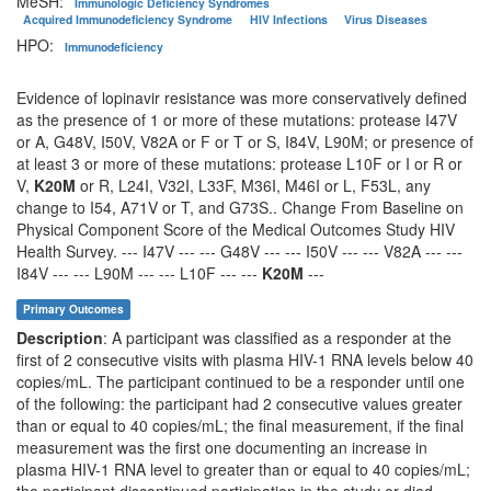
MeSH:
Immunologic Deficiency Syndromes
Acquired Immunodeficiency Syndrome
HIV Infections
Virus Diseases
HPO:
Immunodeficiency
Evidence of lopinavir resistance was more conservatively defined
as the presence of 1 or more of these mutations: protease I47V
or A, G48V, I50V, V82A or F or T or S, I84V, L90M; or presence of
at least 3 or more of these mutations: protease L10F or I or R or
V,
K20M
or R, L24I, V32I, L33F, M36I, M46I or L, F53L, any
change to I54, A71V or T, and G73S.. Change From Baseline on
Physical Component Score of the Medical Outcomes Study HIV
Health Survey. --- I47V --- --- G48V --- --- I50V --- --- V82A --- ---
I84V --- --- L90M --- --- L10F --- ---
K20M
---
Primary Outcomes
Description
: A participant was classified as a responder at the
first of 2 consecutive visits with plasma HIV-1 RNA levels below 40
copies/mL. The participant continued to be a responder until one
of the following: the participant had 2 consecutive values greater
than or equal to 40 copies/mL; the final measurement, if the final
measurement was the first one documenting an increase in
plasma HIV-1 RNA level to greater than or equal to 40 copies/mL;