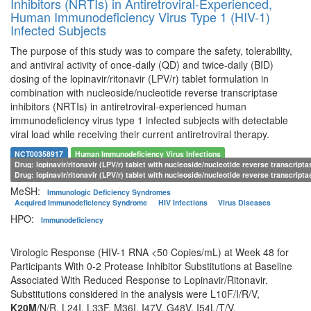
Inhibitors (NRTIs) in Antiretroviral-Experienced,
Human Immunodeficiency Virus Type 1 (HIV-1)
Infected Subjects
The purpose of this study was to compare the safety, tolerability,
and antiviral activity of once-daily (QD) and twice-daily (BID)
dosing of the lopinavir/ritonavir (LPV/r) tablet formulation in
combination with nucleoside/nucleotide reverse transcriptase
inhibitors (NRTIs) in antiretroviral-experienced human
immunodeficiency virus type 1 infected subjects with detectable
viral load while receiving their current antiretroviral therapy.
NCT00358917
Human Immunodeficiency Virus Infections
Drug: lopinavir/ritonavir (LPV/r) tablet with nucleoside/nucleotide reverse transcripta
Drug: lopinavir/ritonavir (LPV/r) tablet with nucleoside/nucleotide reverse transcripta
MeSH:
Immunologic Deficiency Syndromes
Acquired Immunodeficiency Syndrome
HIV Infections
Virus Diseases
HPO:
Immunodeficiency
Virologic Response (HIV-1 RNA <50 Copies/mL) at Week 48 for
Participants With 0-2 Protease Inhibitor Substitutions at Baseline
Associated With Reduced Response to Lopinavir/Ritonavir.
Substitutions considered in the analysis were L10F/I/R/V,
K20M
/N/R, L24I, L33F, M36I, I47V, G48V, I54L/T/V,