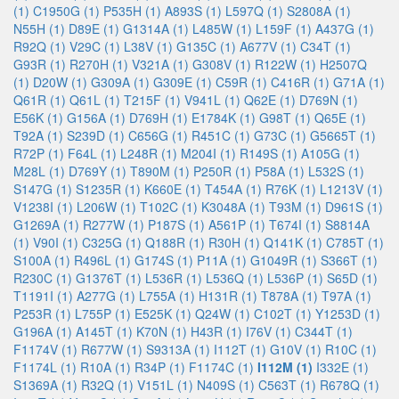
(1)
C1950G (1)
P535H (1)
A893S (1)
L597Q (1)
S2808A (1)
N55H (1)
D89E (1)
G1314A (1)
L485W (1)
L159F (1)
A437G (1)
R92Q (1)
V29C (1)
L38V (1)
G135C (1)
A677V (1)
C34T (1)
G93R (1)
R270H (1)
V321A (1)
G308V (1)
R122W (1)
H2507Q
(1)
D20W (1)
G309A (1)
G309E (1)
C59R (1)
C416R (1)
G71A (1)
Q61R (1)
Q61L (1)
T215F (1)
V941L (1)
Q62E (1)
D769N (1)
E56K (1)
G156A (1)
D769H (1)
E1784K (1)
G98T (1)
Q65E (1)
T92A (1)
S239D (1)
C656G (1)
R451C (1)
G73C (1)
G5665T (1)
R72P (1)
F64L (1)
L248R (1)
M204I (1)
R149S (1)
A105G (1)
M28L (1)
D769Y (1)
T890M (1)
P250R (1)
P58A (1)
L532S (1)
S147G (1)
S1235R (1)
K660E (1)
T454A (1)
R76K (1)
L1213V (1)
V1238I (1)
L206W (1)
T102C (1)
K3048A (1)
T93M (1)
D961S (1)
G1269A (1)
R277W (1)
P187S (1)
A561P (1)
T674I (1)
S8814A
(1)
V90I (1)
C325G (1)
Q188R (1)
R30H (1)
Q141K (1)
C785T (1)
S100A (1)
R496L (1)
G174S (1)
P11A (1)
G1049R (1)
S366T (1)
R230C (1)
G1376T (1)
L536R (1)
L536Q (1)
L536P (1)
S65D (1)
T1191I (1)
A277G (1)
L755A (1)
H131R (1)
T878A (1)
T97A (1)
P253R (1)
L755P (1)
E525K (1)
Q24W (1)
C102T (1)
Y1253D (1)
G196A (1)
A145T (1)
K70N (1)
H43R (1)
I76V (1)
C344T (1)
F1174V (1)
R677W (1)
S9313A (1)
I112T (1)
G10V (1)
R10C (1)
F1174L (1)
R10A (1)
R34P (1)
F1174C (1)
I112M (1)
I332E (1)
S1369A (1)
R32Q (1)
V151L (1)
N409S (1)
C563T (1)
R678Q (1)