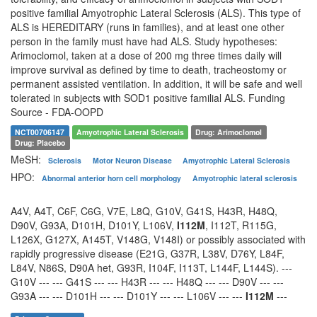
positive familial Amyotrophic Lateral Sclerosis (ALS). This type of
ALS is HEREDITARY (runs in families), and at least one other
person in the family must have had ALS. Study hypotheses:
Arimoclomol, taken at a dose of 200 mg three times daily will
improve survival as defined by time to death, tracheostomy or
permanent assisted ventilation. In addition, it will be safe and well
tolerated in subjects with SOD1 positive familial ALS. Funding
Source - FDA-OOPD
NCT00706147
Amyotrophic Lateral Sclerosis
Drug: Arimoclomol
Drug: Placebo
MeSH:
Sclerosis
Motor Neuron Disease
Amyotrophic Lateral Sclerosis
HPO:
Abnormal anterior horn cell morphology
Amyotrophic lateral sclerosis
A4V, A4T, C6F, C6G, V7E, L8Q, G10V, G41S, H43R, H48Q,
D90V, G93A, D101H, D101Y, L106V,
I112M
, I112T, R115G,
L126X, G127X, A145T, V148G, V148I) or possibly associated with
rapidly progressive disease (E21G, G37R, L38V, D76Y, L84F,
L84V, N86S, D90A het, G93R, I104F, I113T, L144F, L144S). ---
G10V --- --- G41S --- --- H43R --- --- H48Q --- --- D90V --- ---
G93A --- --- D101H --- --- D101Y --- --- L106V --- ---
I112M
---