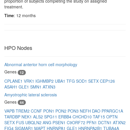
proportion of subjects completing the study on assigned
treatment.
Time
: 12 months
HPO Nodes
Abnormal anterior horn cell morphology
Genes
12
CPLANE1
VRK1
IGHMBP2
UBA1
TFG
SOD1
SETX
CEP126
ASAH1
GLE1
SMN1
ATXN3
Amyotrophic lateral sclerosis
Genes
44
VAPB
TREM2
CCNF
PON1
PON2
PON3
NEFH
DAO
PPARGC1A
TARDBP
NEK1
ALS2
SPG11
ERBB4
CHCHD10
TAF15
OPTN
SETX
FUS
UBQLN2
ANG
PSEN1
C9ORF72
PFN1
DCTN1
ATXN2
FIG4
SIGMAR1
MAPT
HNRNPA1
GLE1
HNRNPA2B1
TUBA4A