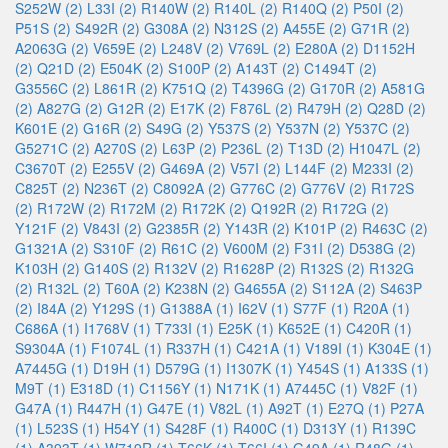
S252W (2)
L33I (2)
R140W (2)
R140L (2)
R140Q (2)
P50I (2)
P51S (2)
S492R (2)
G308A (2)
N312S (2)
A455E (2)
G71R (2)
A2063G (2)
V659E (2)
L248V (2)
V769L (2)
E280A (2)
D1152H
(2)
Q21D (2)
E504K (2)
S100P (2)
A143T (2)
C1494T (2)
G3556C (2)
L861R (2)
K751Q (2)
T4396G (2)
G170R (2)
A581G
(2)
A827G (2)
G12R (2)
E17K (2)
F876L (2)
R479H (2)
Q28D (2)
K601E (2)
G16R (2)
S49G (2)
Y537S (2)
Y537N (2)
Y537C (2)
G5271C (2)
A270S (2)
L63P (2)
P236L (2)
T13D (2)
H1047L (2)
C3670T (2)
E255V (2)
G469A (2)
V57I (2)
L144F (2)
M233I (2)
C825T (2)
N236T (2)
C8092A (2)
G776C (2)
G776V (2)
R172S
(2)
R172W (2)
R172M (2)
R172K (2)
Q192R (2)
R172G (2)
Y121F (2)
V843I (2)
G2385R (2)
Y143R (2)
K101P (2)
R463C (2)
G1321A (2)
S310F (2)
R61C (2)
V600M (2)
F31I (2)
D538G (2)
K103H (2)
G140S (2)
R132V (2)
R1628P (2)
R132S (2)
R132G
(2)
R132L (2)
T60A (2)
K238N (2)
G4655A (2)
S112A (2)
S463P
(2)
I84A (2)
Y129S (1)
G1388A (1)
I62V (1)
S77F (1)
R20A (1)
C686A (1)
I1768V (1)
T733I (1)
E25K (1)
K652E (1)
C420R (1)
S9304A (1)
F1074L (1)
R337H (1)
C421A (1)
V189I (1)
K304E (1)
A7445G (1)
D19H (1)
D579G (1)
I1307K (1)
Y454S (1)
A133S (1)
M9T (1)
E318D (1)
C1156Y (1)
N171K (1)
A7445C (1)
V82F (1)
G47A (1)
R447H (1)
G47E (1)
V82L (1)
A92T (1)
E27Q (1)
P27A
(1)
L523S (1)
H54Y (1)
S428F (1)
R400C (1)
D313Y (1)
R139C