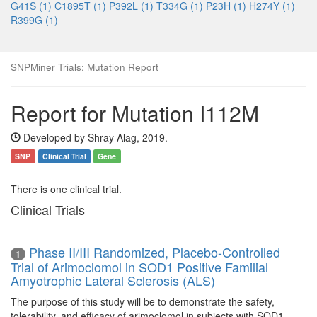
G41S (1)
C1895T (1)
P392L (1)
T334G (1)
P23H (1)
H274Y (1)
R399G (1)
SNPMiner Trials: Mutation Report
Report for Mutation I112M
Developed by Shray Alag, 2019.
SNP
Clinical Trial
Gene
There is one clinical trial.
Clinical Trials
Phase II/III Randomized, Placebo-Controlled
1
Trial of Arimoclomol in SOD1 Positive Familial
Amyotrophic Lateral Sclerosis (ALS)
The purpose of this study will be to demonstrate the safety,
tolerability, and efficacy of arimoclomol in subjects with SOD1