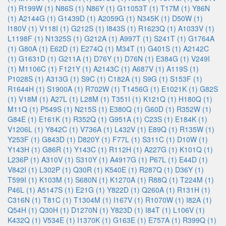
(1)
R199W (1)
N86S (1)
N86Y (1)
G11053T (1)
T17M (1)
Y86N
(1)
A2144G (1)
G1439D (1)
A2059G (1)
N345K (1)
D50W (1)
I180V (1)
V118I (1)
G212S (1)
I843S (1)
R1623Q (1)
A1033V (1)
L1198F (1)
N1325S (1)
G212A (1)
A997T (1)
S241T (1)
G1764A
(1)
G80A (1)
E62D (1)
E274Q (1)
M34T (1)
G401S (1)
A2142C
(1)
G1631D (1)
G211A (1)
D76Y (1)
D76N (1)
E384G (1)
V249I
(1)
M1106C (1)
F121Y (1)
A2143C (1)
A687V (1)
A119S (1)
P1028S (1)
A313G (1)
S9C (1)
C182A (1)
S9G (1)
S153F (1)
R1644H (1)
S1900A (1)
R702W (1)
T1456G (1)
E1021K (1)
G82S
(1)
V18M (1)
A27L (1)
L28M (1)
T351I (1)
K121Q (1)
H180Q (1)
M11Q (1)
P549S (1)
N215S (1)
E380Q (1)
G60D (1)
R352W (1)
G84E (1)
E161K (1)
R352Q (1)
G951A (1)
C23S (1)
E184K (1)
V1206L (1)
Y842C (1)
V736A (1)
L432V (1)
E89Q (1)
R135W (1)
Y253F (1)
G843D (1)
D820Y (1)
F77L (1)
S311C (1)
D10W (1)
Y143H (1)
G86R (1)
Y143C (1)
R112H (1)
A227G (1)
K101Q (1)
L236P (1)
A310V (1)
S310Y (1)
A4917G (1)
P67L (1)
E44D (1)
V842I (1)
L302P (1)
Q30R (1)
K540E (1)
R287Q (1)
D36Y (1)
T599I (1)
K103M (1)
S680N (1)
K1270A (1)
R88Q (1)
T224M (1)
P46L (1)
A5147S (1)
E21G (1)
Y822D (1)
Q260A (1)
R131H (1)
C316N (1)
T81C (1)
T1304M (1)
I167V (1)
R1070W (1)
I82A (1)
Q54H (1)
Q30H (1)
D1270N (1)
Y823D (1)
I84T (1)
L106V (1)
K432Q (1)
V534E (1)
I1370K (1)
G163E (1)
E757A (1)
R399Q (1)