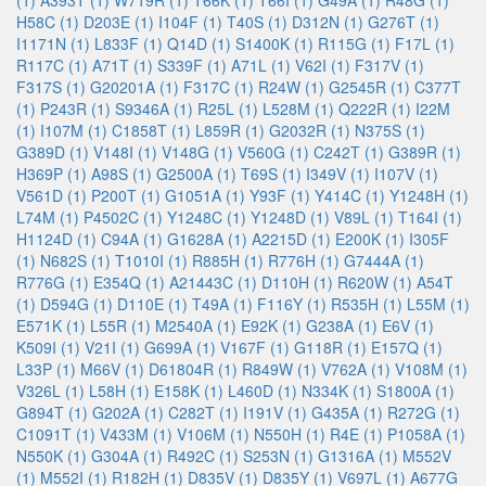
(1)
A393T (1)
W719R (1)
T66K (1)
T66I (1)
G49A (1)
R48G (1)
H58C (1)
D203E (1)
I104F (1)
T40S (1)
D312N (1)
G276T (1)
I1171N (1)
L833F (1)
Q14D (1)
S1400K (1)
R115G (1)
F17L (1)
R117C (1)
A71T (1)
S339F (1)
A71L (1)
V62I (1)
F317V (1)
F317S (1)
G20201A (1)
F317C (1)
R24W (1)
G2545R (1)
C377T
(1)
P243R (1)
S9346A (1)
R25L (1)
L528M (1)
Q222R (1)
I22M
(1)
I107M (1)
C1858T (1)
L859R (1)
G2032R (1)
N375S (1)
G389D (1)
V148I (1)
V148G (1)
V560G (1)
C242T (1)
G389R (1)
H369P (1)
A98S (1)
G2500A (1)
T69S (1)
I349V (1)
I107V (1)
V561D (1)
P200T (1)
G1051A (1)
Y93F (1)
Y414C (1)
Y1248H (1)
L74M (1)
P4502C (1)
Y1248C (1)
Y1248D (1)
V89L (1)
T164I (1)
H1124D (1)
C94A (1)
G1628A (1)
A2215D (1)
E200K (1)
I305F
(1)
N682S (1)
T1010I (1)
R885H (1)
R776H (1)
G7444A (1)
R776G (1)
E354Q (1)
A21443C (1)
D110H (1)
R620W (1)
A54T
(1)
D594G (1)
D110E (1)
T49A (1)
F116Y (1)
R535H (1)
L55M (1)
E571K (1)
L55R (1)
M2540A (1)
E92K (1)
G238A (1)
E6V (1)
K509I (1)
V21I (1)
G699A (1)
V167F (1)
G118R (1)
E157Q (1)
L33P (1)
M66V (1)
D61804R (1)
R849W (1)
V762A (1)
V108M (1)
V326L (1)
L58H (1)
E158K (1)
L460D (1)
N334K (1)
S1800A (1)
G894T (1)
G202A (1)
C282T (1)
I191V (1)
G435A (1)
R272G (1)
C1091T (1)
V433M (1)
V106M (1)
N550H (1)
R4E (1)
P1058A (1)
N550K (1)
G304A (1)
R492C (1)
S253N (1)
G1316A (1)
M552V
(1)
M552I (1)
R182H (1)
D835V (1)
D835Y (1)
V697L (1)
A677G