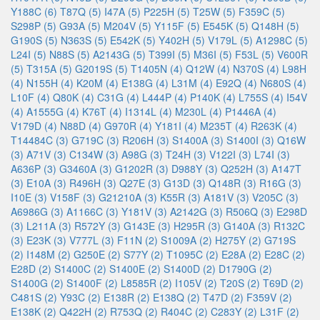
Y188C (6)
T87Q (5)
I47A (5)
P225H (5)
T25W (5)
F359C (5)
S298P (5)
G93A (5)
M204V (5)
Y115F (5)
E545K (5)
Q148H (5)
G190S (5)
N363S (5)
E542K (5)
Y402H (5)
V179L (5)
A1298C (5)
L24I (5)
N88S (5)
A2143G (5)
T399I (5)
M36I (5)
F53L (5)
V600R
(5)
T315A (5)
G2019S (5)
T1405N (4)
Q12W (4)
N370S (4)
L98H
(4)
N155H (4)
K20M (4)
E138G (4)
L31M (4)
E92Q (4)
N680S (4)
L10F (4)
Q80K (4)
C31G (4)
L444P (4)
P140K (4)
L755S (4)
I54V
(4)
A1555G (4)
K76T (4)
I1314L (4)
M230L (4)
P1446A (4)
V179D (4)
N88D (4)
G970R (4)
Y181I (4)
M235T (4)
R263K (4)
T14484C (3)
G719C (3)
R206H (3)
S1400A (3)
S1400I (3)
Q16W
(3)
A71V (3)
C134W (3)
A98G (3)
T24H (3)
V122I (3)
L74I (3)
A636P (3)
G3460A (3)
G1202R (3)
D988Y (3)
Q252H (3)
A147T
(3)
E10A (3)
R496H (3)
Q27E (3)
G13D (3)
Q148R (3)
R16G (3)
I10E (3)
V158F (3)
G21210A (3)
K55R (3)
A181V (3)
V205C (3)
A6986G (3)
A1166C (3)
Y181V (3)
A2142G (3)
R506Q (3)
E298D
(3)
L211A (3)
R572Y (3)
G143E (3)
H295R (3)
G140A (3)
R132C
(3)
E23K (3)
V777L (3)
F11N (2)
S1009A (2)
H275Y (2)
G719S
(2)
I148M (2)
G250E (2)
S77Y (2)
T1095C (2)
E28A (2)
E28C (2)
E28D (2)
S1400C (2)
S1400E (2)
S1400D (2)
D1790G (2)
S1400G (2)
S1400F (2)
L8585R (2)
I105V (2)
T20S (2)
T69D (2)
C481S (2)
Y93C (2)
E138R (2)
E138Q (2)
T47D (2)
F359V (2)
E138K (2)
Q422H (2)
R753Q (2)
R404C (2)
C283Y (2)
L31F (2)