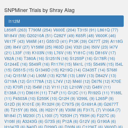
SNPMiner Trials by Shray Alag
I112M
L858R (263)
T790M (254)
V600E (204)
T315I (91)
L861Q (77)
M184V (59)
G20210A (51)
C282Y (49)
K65R (48)
V600K (46)
V617F (43)
V66M (41)
G551D (41)
P13K (39)
C677T (29)
A118G
(28)
I84V (27)
V158M (25)
H63D (24)
V32I (24)
I50V (23)
I47V
(21)
L33F (19)
K103N (19)
L76V (18)
Y181C (18)
D816V (17)
V82A (16)
T380A (16)
S1251N (16)
S1255P (16)
G178R (16)
G1244E (16)
S549R (16)
R117H (15)
M41L (15)
S549N (15)
I54L
(15)
G551S (15)
G1349D (15)
K219Q (14)
C3435T (14)
S768I
(14)
Q151M (14)
L90M (13)
K27M (13)
L89V (13)
D842V (13)
G719A (12)
G11778A (12)
L74V (12)
M46I (12)
D67N (12)
K70E
(12)
K70R (12)
I54M (12)
V11I (12)
L210W (12)
G48V (11)
E138A (11)
D961H (11)
T74P (11)
G12C (11)
R192G (11)
Y188L
(11)
P4503A (10)
E255K (10)
Q12H (9)
V299L (9)
L265P (9)
G12D (9)
K101E (9)
R132H (9)
C797S (9)
G1691A (8)
G2677T
(8)
T215Y (8)
I50L (8)
H221Y (8)
V30M (8)
F317L (7)
V106A (7)
M184I (7)
M230I (7)
L100I (7)
Y253H (7)
Y93H (6)
F227C (6)
V108I (6)
A3243G (6)
G73S (6)
P12A (6)
G12V (6)
G190A (6)
H1047R (6)
N40D (6)
D299G (6)
D30N (6)
C1236T (6)
V600D (6)