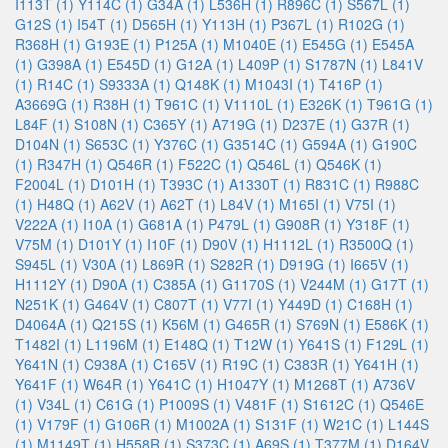
I113T (1)
Y114C (1)
G34A (1)
L536H (1)
R896C (1)
S567L (1)
G12S (1)
I54T (1)
D565H (1)
Y113H (1)
P367L (1)
R102G (1)
R368H (1)
G193E (1)
P125A (1)
M1040E (1)
E545G (1)
E545A
(1)
G398A (1)
E545D (1)
G12A (1)
L409P (1)
S1787N (1)
L841V
(1)
R14C (1)
S9333A (1)
Q148K (1)
M1043I (1)
T416P (1)
A3669G (1)
R38H (1)
T961C (1)
V1110L (1)
E326K (1)
T961G (1)
L84F (1)
S108N (1)
C365Y (1)
A719G (1)
D237E (1)
G37R (1)
D104N (1)
S653C (1)
Y376C (1)
G3514C (1)
G594A (1)
G190C
(1)
R347H (1)
Q546R (1)
F522C (1)
Q546L (1)
Q546K (1)
F2004L (1)
D101H (1)
T393C (1)
A1330T (1)
R831C (1)
R988C
(1)
H48Q (1)
A62V (1)
A62T (1)
L84V (1)
M165I (1)
V75I (1)
V222A (1)
I10A (1)
G681A (1)
P479L (1)
G908R (1)
Y318F (1)
V75M (1)
D101Y (1)
I10F (1)
D90V (1)
H1112L (1)
R3500Q (1)
S945L (1)
V30A (1)
L869R (1)
S282R (1)
D919G (1)
I665V (1)
H1112Y (1)
D90A (1)
C385A (1)
G1170S (1)
V244M (1)
G17T (1)
N251K (1)
G464V (1)
C807T (1)
V77I (1)
Y449D (1)
C168H (1)
D4064A (1)
Q215S (1)
K56M (1)
G465R (1)
S769N (1)
E586K (1)
T1482I (1)
L1196M (1)
E148Q (1)
T12W (1)
Y641S (1)
F129L (1)
Y641N (1)
C938A (1)
C165V (1)
R19C (1)
C383R (1)
Y641H (1)
Y641F (1)
W64R (1)
Y641C (1)
H1047Y (1)
M1268T (1)
A736V
(1)
V34L (1)
C61G (1)
P1009S (1)
V481F (1)
S1612C (1)
Q546E
(1)
V179F (1)
G106R (1)
M1002A (1)
S131F (1)
W21C (1)
L144S
(1)
M1149T (1)
H558R (1)
S373C (1)
A69S (1)
T377M (1)
D164V