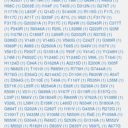
(1)
A393T (1)
W719R (1)
T66K (1)
T66I (1)
G49A (1)
R48G (1)
H58C (1)
D203E (1)
I104F (1)
T40S (1)
D312N (1)
G276T (1)
I1171N (1)
L833F (1)
Q14D (1)
S1400K (1)
R115G (1)
F17L (1)
R117C (1)
A71T (1)
S339F (1)
A71L (1)
V62I (1)
F317V (1)
F317S (1)
G20201A (1)
F317C (1)
R24W (1)
G2545R (1)
C377T
(1)
P243R (1)
S9346A (1)
R25L (1)
L528M (1)
Q222R (1)
I22M
(1)
I107M (1)
C1858T (1)
L859R (1)
G2032R (1)
N375S (1)
G389D (1)
V148I (1)
V148G (1)
V560G (1)
C242T (1)
G389R (1)
H369P (1)
A98S (1)
G2500A (1)
T69S (1)
I349V (1)
I107V (1)
V561D (1)
P200T (1)
G1051A (1)
Y93F (1)
Y414C (1)
Y1248H (1)
L74M (1)
P4502C (1)
Y1248C (1)
Y1248D (1)
V89L (1)
T164I (1)
H1124D (1)
C94A (1)
G1628A (1)
A2215D (1)
E200K (1)
I305F
(1)
N682S (1)
T1010I (1)
R885H (1)
R776H (1)
G7444A (1)
R776G (1)
E354Q (1)
A21443C (1)
D110H (1)
R620W (1)
A54T
(1)
D594G (1)
D110E (1)
T49A (1)
F116Y (1)
R535H (1)
L55M (1)
E571K (1)
L55R (1)
M2540A (1)
E92K (1)
G238A (1)
E6V (1)
K509I (1)
V21I (1)
G699A (1)
V167F (1)
G118R (1)
E157Q (1)
L33P (1)
M66V (1)
D61804R (1)
R849W (1)
V762A (1)
V108M (1)
V326L (1)
L58H (1)
E158K (1)
L460D (1)
N334K (1)
S1800A (1)
G894T (1)
G202A (1)
C282T (1)
I191V (1)
G435A (1)
R272G (1)
C1091T (1)
V433M (1)
V106M (1)
N550H (1)
R4E (1)
P1058A (1)
N550K (1)
G304A (1)
R492C (1)
S253N (1)
G1316A (1)
M552V
(1)
M552I (1)
R182H (1)
D835V (1)
D835Y (1)
V697L (1)
A677G