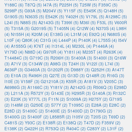
Y188C (6)
T87Q (5)
I47A (5)
P225H (5)
T25W (5)
F359C (5)
S298P (5)
G93A (5)
M204V (5)
Y115F (5)
E545K (5)
Q148H (5)
G190S (5)
N363S (5)
E542K (5)
Y402H (5)
V179L (5)
A1298C (5)
L24I (5)
N88S (5)
A2143G (5)
T399I (5)
M36I (5)
F53L (5)
V600R
(5)
T315A (5)
G2019S (5)
T1405N (4)
Q12W (4)
N370S (4)
L98H
(4)
N155H (4)
K20M (4)
E138G (4)
L31M (4)
E92Q (4)
N680S (4)
L10F (4)
Q80K (4)
C31G (4)
L444P (4)
P140K (4)
L755S (4)
I54V
(4)
A1555G (4)
K76T (4)
I1314L (4)
M230L (4)
P1446A (4)
V179D (4)
N88D (4)
G970R (4)
Y181I (4)
M235T (4)
R263K (4)
T14484C (3)
G719C (3)
R206H (3)
S1400A (3)
S1400I (3)
Q16W
(3)
A71V (3)
C134W (3)
A98G (3)
T24H (3)
V122I (3)
L74I (3)
A636P (3)
G3460A (3)
G1202R (3)
D988Y (3)
Q252H (3)
A147T
(3)
E10A (3)
R496H (3)
Q27E (3)
G13D (3)
Q148R (3)
R16G (3)
I10E (3)
V158F (3)
G21210A (3)
K55R (3)
A181V (3)
V205C (3)
A6986G (3)
A1166C (3)
Y181V (3)
A2142G (3)
R506Q (3)
E298D
(3)
L211A (3)
R572Y (3)
G143E (3)
H295R (3)
G140A (3)
R132C
(3)
E23K (3)
V777L (3)
F11N (2)
S1009A (2)
H275Y (2)
G719S
(2)
I148M (2)
G250E (2)
S77Y (2)
T1095C (2)
E28A (2)
E28C (2)
E28D (2)
S1400C (2)
S1400E (2)
S1400D (2)
D1790G (2)
S1400G (2)
S1400F (2)
L8585R (2)
I105V (2)
T20S (2)
T69D (2)
C481S (2)
Y93C (2)
E138R (2)
E138Q (2)
T47D (2)
F359V (2)
E138K (2)
Q422H (2)
R753Q (2)
R404C (2)
C283Y (2)
L31F (2)