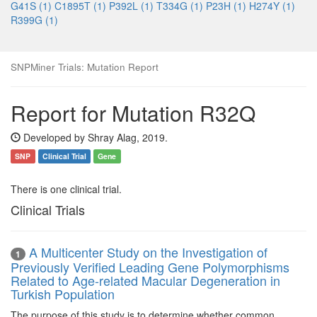
G41S (1)
C1895T (1)
P392L (1)
T334G (1)
P23H (1)
H274Y (1)
R399G (1)
SNPMiner Trials: Mutation Report
Report for Mutation R32Q
Developed by Shray Alag, 2019.
SNP
Clinical Trial
Gene
There is one clinical trial.
Clinical Trials
A Multicenter Study on the Investigation of
1
Previously Verified Leading Gene Polymorphisms
Related to Age-related Macular Degeneration in
Turkish Population
The purpose of this study is to determine whether common