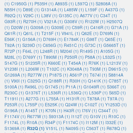
(1)
C1950G (1)
P535H (1)
A893S (1)
L597Q (1)
S2808A (1)
N55H (1)
D89E (1)
G1314A (1)
L485W (1)
L159F (1)
A437G (1)
R92Q (1)
V29C (1)
L38V (1)
G135C (1)
A677V (1)
C34T (1)
G93R (1)
R270H (1)
V321A (1)
G308V (1)
R122W (1)
H2507Q
(1)
D20W (1)
G309A (1)
G309E (1)
C59R (1)
C416R (1)
G71A (1)
Q61R (1)
Q61L (1)
T215F (1)
V941L (1)
Q62E (1)
D769N (1)
E56K (1)
G156A (1)
D769H (1)
E1784K (1)
G98T (1)
Q65E (1)
T92A (1)
S239D (1)
C656G (1)
R451C (1)
G73C (1)
G5665T (1)
R72P (1)
F64L (1)
L248R (1)
M204I (1)
R149S (1)
A105G (1)
M28L (1)
D769Y (1)
T890M (1)
P250R (1)
P58A (1)
L532S (1)
S147G (1)
S1235R (1)
K660E (1)
T454A (1)
R76K (1)
L1213V (1)
V1238I (1)
L206W (1)
T102C (1)
K3048A (1)
T93M (1)
D961S (1)
G1269A (1)
R277W (1)
P187S (1)
A561P (1)
T674I (1)
S8814A
(1)
V90I (1)
C325G (1)
Q188R (1)
R30H (1)
Q141K (1)
C785T (1)
S100A (1)
R496L (1)
G174S (1)
P11A (1)
G1049R (1)
S366T (1)
R230C (1)
G1376T (1)
L536R (1)
L536Q (1)
L536P (1)
S65D (1)
T1191I (1)
A277G (1)
L755A (1)
H131R (1)
T878A (1)
T97A (1)
P253R (1)
L755P (1)
E525K (1)
Q24W (1)
C102T (1)
Y1253D (1)
G196A (1)
A145T (1)
K70N (1)
H43R (1)
I76V (1)
C344T (1)
F1174V (1)
R677W (1)
S9313A (1)
I112T (1)
G10V (1)
R10C (1)
F1174L (1)
R10A (1)
R34P (1)
F1174C (1)
I112M (1)
I332E (1)
S1369A (1)
R32Q (1)
V151L (1)
N409S (1)
C563T (1)
R678Q (1)