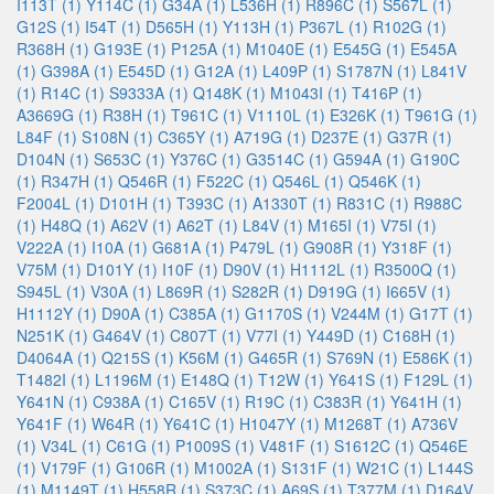
I113T (1)
Y114C (1)
G34A (1)
L536H (1)
R896C (1)
S567L (1)
G12S (1)
I54T (1)
D565H (1)
Y113H (1)
P367L (1)
R102G (1)
R368H (1)
G193E (1)
P125A (1)
M1040E (1)
E545G (1)
E545A
(1)
G398A (1)
E545D (1)
G12A (1)
L409P (1)
S1787N (1)
L841V
(1)
R14C (1)
S9333A (1)
Q148K (1)
M1043I (1)
T416P (1)
A3669G (1)
R38H (1)
T961C (1)
V1110L (1)
E326K (1)
T961G (1)
L84F (1)
S108N (1)
C365Y (1)
A719G (1)
D237E (1)
G37R (1)
D104N (1)
S653C (1)
Y376C (1)
G3514C (1)
G594A (1)
G190C
(1)
R347H (1)
Q546R (1)
F522C (1)
Q546L (1)
Q546K (1)
F2004L (1)
D101H (1)
T393C (1)
A1330T (1)
R831C (1)
R988C
(1)
H48Q (1)
A62V (1)
A62T (1)
L84V (1)
M165I (1)
V75I (1)
V222A (1)
I10A (1)
G681A (1)
P479L (1)
G908R (1)
Y318F (1)
V75M (1)
D101Y (1)
I10F (1)
D90V (1)
H1112L (1)
R3500Q (1)
S945L (1)
V30A (1)
L869R (1)
S282R (1)
D919G (1)
I665V (1)
H1112Y (1)
D90A (1)
C385A (1)
G1170S (1)
V244M (1)
G17T (1)
N251K (1)
G464V (1)
C807T (1)
V77I (1)
Y449D (1)
C168H (1)
D4064A (1)
Q215S (1)
K56M (1)
G465R (1)
S769N (1)
E586K (1)
T1482I (1)
L1196M (1)
E148Q (1)
T12W (1)
Y641S (1)
F129L (1)
Y641N (1)
C938A (1)
C165V (1)
R19C (1)
C383R (1)
Y641H (1)
Y641F (1)
W64R (1)
Y641C (1)
H1047Y (1)
M1268T (1)
A736V
(1)
V34L (1)
C61G (1)
P1009S (1)
V481F (1)
S1612C (1)
Q546E
(1)
V179F (1)
G106R (1)
M1002A (1)
S131F (1)
W21C (1)
L144S
(1)
M1149T (1)
H558R (1)
S373C (1)
A69S (1)
T377M (1)
D164V