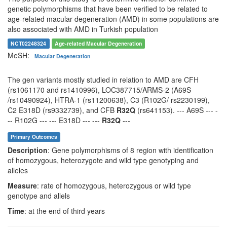
genetic polymorphisms that have been verified to be related to
age-related macular degeneration (AMD) in some populations are
also associated with AMD in Turkish population
NCT02248324
Age-related Macular Degeneration
MeSH:
Macular Degeneration
The gen variants mostly studied in relation to AMD are CFH
(rs1061170 and rs1410996), LOC387715/ARMS-2 (A69S
/rs10490924), HTRA-1 (rs11200638), C3 (R102G/ rs2230199),
C2 E318D (rs9332739), and CFB
R32Q
(rs641153). --- A69S --- -
-- R102G --- --- E318D --- ---
R32Q
---
Primary Outcomes
Description
: Gene polymorphisms of 8 region with identification
of homozygous, heterozygote and wild type genotyping and
alleles
Measure
: rate of homozygous, heterozygous or wild type
genotype and allels
Time
: at the end of third years