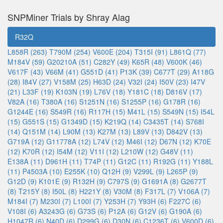
SNPMiner Trials by Shray Alag
R32Q
L858R (263)
T790M (254)
V600E (204)
T315I (91)
L861Q (77)
M184V (59)
G20210A (51)
C282Y (49)
K65R (48)
V600K (46)
V617F (43)
V66M (41)
G551D (41)
P13K (39)
C677T (29)
A118G
(28)
I84V (27)
V158M (25)
H63D (24)
V32I (24)
I50V (23)
I47V
(21)
L33F (19)
K103N (19)
L76V (18)
Y181C (18)
D816V (17)
V82A (16)
T380A (16)
S1251N (16)
S1255P (16)
G178R (16)
G1244E (16)
S549R (16)
R117H (15)
M41L (15)
S549N (15)
I54L
(15)
G551S (15)
G1349D (15)
K219Q (14)
C3435T (14)
S768I
(14)
Q151M (14)
L90M (13)
K27M (13)
L89V (13)
D842V (13)
G719A (12)
G11778A (12)
L74V (12)
M46I (12)
D67N (12)
K70E
(12)
K70R (12)
I54M (12)
V11I (12)
L210W (12)
G48V (11)
E138A (11)
D961H (11)
T74P (11)
G12C (11)
R192G (11)
Y188L
(11)
P4503A (10)
E255K (10)
Q12H (9)
V299L (9)
L265P (9)
G12D (9)
K101E (9)
R132H (9)
C797S (9)
G1691A (8)
G2677T
(8)
T215Y (8)
I50L (8)
H221Y (8)
V30M (8)
F317L (7)
V106A (7)
M184I (7)
M230I (7)
L100I (7)
Y253H (7)
Y93H (6)
F227C (6)
V108I (6)
A3243G (6)
G73S (6)
P12A (6)
G12V (6)
G190A (6)
H1047R (6)
N40D (6)
D299G (6)
D30N (6)
C1236T (6)
V600D (6)