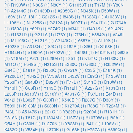
(1)
R199W (1)
N86S (1)
N86Y (1)
G11053T (1)
T17M (1)
Y86N
(1)
A2144G (1)
G1439D (1)
A2059G (1)
N345K (1)
D50W (1)
I180V (1)
V118I (1)
G212S (1)
I843S (1)
R1623Q (1)
A1033V (1)
L1198F (1)
N1325S (1)
G212A (1)
A997T (1)
S241T (1)
G1764A
(1)
G80A (1)
E62D (1)
E274Q (1)
M34T (1)
G401S (1)
A2142C
(1)
G1631D (1)
G211A (1)
D76Y (1)
D76N (1)
E384G (1)
V249I
(1)
M1106C (1)
F121Y (1)
A2143C (1)
A687V (1)
A119S (1)
P1028S (1)
A313G (1)
S9C (1)
C182A (1)
S9G (1)
S153F (1)
R1644H (1)
S1900A (1)
R702W (1)
T1456G (1)
E1021K (1)
G82S
(1)
V18M (1)
A27L (1)
L28M (1)
T351I (1)
K121Q (1)
H180Q (1)
M11Q (1)
P549S (1)
N215S (1)
E380Q (1)
G60D (1)
R352W (1)
G84E (1)
E161K (1)
R352Q (1)
G951A (1)
C23S (1)
E184K (1)
V1206L (1)
Y842C (1)
V736A (1)
L432V (1)
E89Q (1)
R135W (1)
Y253F (1)
G843D (1)
D820Y (1)
F77L (1)
S311C (1)
D10W (1)
Y143H (1)
G86R (1)
Y143C (1)
R112H (1)
A227G (1)
K101Q (1)
L236P (1)
A310V (1)
S310Y (1)
A4917G (1)
P67L (1)
E44D (1)
V842I (1)
L302P (1)
Q30R (1)
K540E (1)
R287Q (1)
D36Y (1)
T599I (1)
K103M (1)
S680N (1)
K1270A (1)
R88Q (1)
T224M (1)
P46L (1)
A5147S (1)
E21G (1)
Y822D (1)
Q260A (1)
R131H (1)
C316N (1)
T81C (1)
T1304M (1)
I167V (1)
R1070W (1)
I82A (1)
Q54H (1)
Q30H (1)
D1270N (1)
Y823D (1)
I84T (1)
L106V (1)
K432Q (1)
V534E (1)
I1370K (1)
G163E (1)
E757A (1)
R399Q (1)