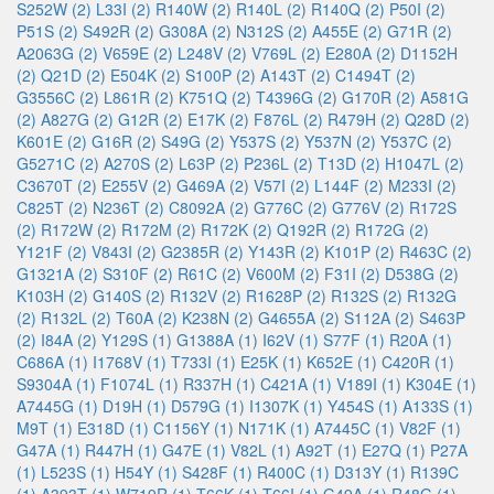
S252W (2)
L33I (2)
R140W (2)
R140L (2)
R140Q (2)
P50I (2)
P51S (2)
S492R (2)
G308A (2)
N312S (2)
A455E (2)
G71R (2)
A2063G (2)
V659E (2)
L248V (2)
V769L (2)
E280A (2)
D1152H
(2)
Q21D (2)
E504K (2)
S100P (2)
A143T (2)
C1494T (2)
G3556C (2)
L861R (2)
K751Q (2)
T4396G (2)
G170R (2)
A581G
(2)
A827G (2)
G12R (2)
E17K (2)
F876L (2)
R479H (2)
Q28D (2)
K601E (2)
G16R (2)
S49G (2)
Y537S (2)
Y537N (2)
Y537C (2)
G5271C (2)
A270S (2)
L63P (2)
P236L (2)
T13D (2)
H1047L (2)
C3670T (2)
E255V (2)
G469A (2)
V57I (2)
L144F (2)
M233I (2)
C825T (2)
N236T (2)
C8092A (2)
G776C (2)
G776V (2)
R172S
(2)
R172W (2)
R172M (2)
R172K (2)
Q192R (2)
R172G (2)
Y121F (2)
V843I (2)
G2385R (2)
Y143R (2)
K101P (2)
R463C (2)
G1321A (2)
S310F (2)
R61C (2)
V600M (2)
F31I (2)
D538G (2)
K103H (2)
G140S (2)
R132V (2)
R1628P (2)
R132S (2)
R132G
(2)
R132L (2)
T60A (2)
K238N (2)
G4655A (2)
S112A (2)
S463P
(2)
I84A (2)
Y129S (1)
G1388A (1)
I62V (1)
S77F (1)
R20A (1)
C686A (1)
I1768V (1)
T733I (1)
E25K (1)
K652E (1)
C420R (1)
S9304A (1)
F1074L (1)
R337H (1)
C421A (1)
V189I (1)
K304E (1)
A7445G (1)
D19H (1)
D579G (1)
I1307K (1)
Y454S (1)
A133S (1)
M9T (1)
E318D (1)
C1156Y (1)
N171K (1)
A7445C (1)
V82F (1)
G47A (1)
R447H (1)
G47E (1)
V82L (1)
A92T (1)
E27Q (1)
P27A
(1)
L523S (1)
H54Y (1)
S428F (1)
R400C (1)
D313Y (1)
R139C