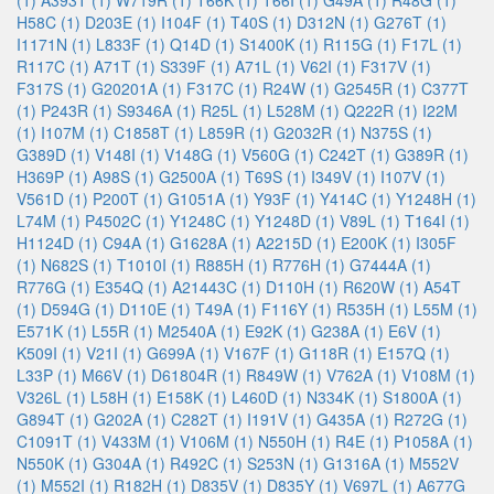
(1)
A393T (1)
W719R (1)
T66K (1)
T66I (1)
G49A (1)
R48G (1)
H58C (1)
D203E (1)
I104F (1)
T40S (1)
D312N (1)
G276T (1)
I1171N (1)
L833F (1)
Q14D (1)
S1400K (1)
R115G (1)
F17L (1)
R117C (1)
A71T (1)
S339F (1)
A71L (1)
V62I (1)
F317V (1)
F317S (1)
G20201A (1)
F317C (1)
R24W (1)
G2545R (1)
C377T
(1)
P243R (1)
S9346A (1)
R25L (1)
L528M (1)
Q222R (1)
I22M
(1)
I107M (1)
C1858T (1)
L859R (1)
G2032R (1)
N375S (1)
G389D (1)
V148I (1)
V148G (1)
V560G (1)
C242T (1)
G389R (1)
H369P (1)
A98S (1)
G2500A (1)
T69S (1)
I349V (1)
I107V (1)
V561D (1)
P200T (1)
G1051A (1)
Y93F (1)
Y414C (1)
Y1248H (1)
L74M (1)
P4502C (1)
Y1248C (1)
Y1248D (1)
V89L (1)
T164I (1)
H1124D (1)
C94A (1)
G1628A (1)
A2215D (1)
E200K (1)
I305F
(1)
N682S (1)
T1010I (1)
R885H (1)
R776H (1)
G7444A (1)
R776G (1)
E354Q (1)
A21443C (1)
D110H (1)
R620W (1)
A54T
(1)
D594G (1)
D110E (1)
T49A (1)
F116Y (1)
R535H (1)
L55M (1)
E571K (1)
L55R (1)
M2540A (1)
E92K (1)
G238A (1)
E6V (1)
K509I (1)
V21I (1)
G699A (1)
V167F (1)
G118R (1)
E157Q (1)
L33P (1)
M66V (1)
D61804R (1)
R849W (1)
V762A (1)
V108M (1)
V326L (1)
L58H (1)
E158K (1)
L460D (1)
N334K (1)
S1800A (1)
G894T (1)
G202A (1)
C282T (1)
I191V (1)
G435A (1)
R272G (1)
C1091T (1)
V433M (1)
V106M (1)
N550H (1)
R4E (1)
P1058A (1)
N550K (1)
G304A (1)
R492C (1)
S253N (1)
G1316A (1)
M552V
(1)
M552I (1)
R182H (1)
D835V (1)
D835Y (1)
V697L (1)
A677G