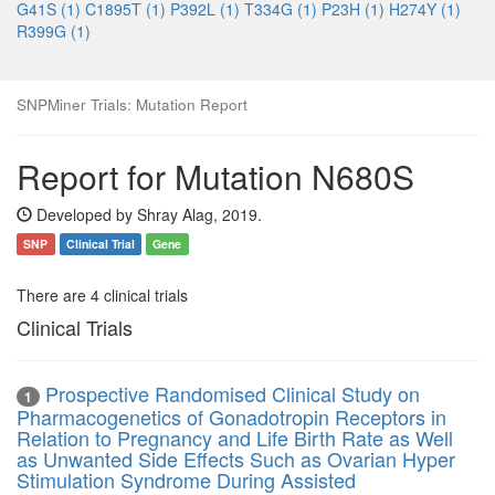
G41S (1)
C1895T (1)
P392L (1)
T334G (1)
P23H (1)
H274Y (1)
R399G (1)
SNPMiner Trials: Mutation Report
Report for Mutation N680S
Developed by Shray Alag, 2019.
SNP
Clinical Trial
Gene
There are 4 clinical trials
Clinical Trials
Prospective Randomised Clinical Study on
1
Pharmacogenetics of Gonadotropin Receptors in
Relation to Pregnancy and Life Birth Rate as Well
as Unwanted Side Effects Such as Ovarian Hyper
Stimulation Syndrome During Assisted