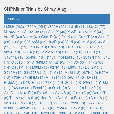
SNPMiner Trials by Shray Alag
N680S
L858R (263)
T790M (254)
V600E (204)
T315I (91)
L861Q (77)
M184V (59)
G20210A (51)
C282Y (49)
K65R (48)
V600K (46)
V617F (43)
V66M (41)
G551D (41)
P13K (39)
C677T (29)
A118G
(28)
I84V (27)
V158M (25)
H63D (24)
V32I (24)
I50V (23)
I47V
(21)
L33F (19)
K103N (19)
L76V (18)
Y181C (18)
D816V (17)
V82A (16)
T380A (16)
S1251N (16)
S1255P (16)
G178R (16)
G1244E (16)
S549R (16)
R117H (15)
M41L (15)
S549N (15)
I54L
(15)
G551S (15)
G1349D (15)
K219Q (14)
C3435T (14)
S768I
(14)
Q151M (14)
L90M (13)
K27M (13)
L89V (13)
D842V (13)
G719A (12)
G11778A (12)
L74V (12)
M46I (12)
D67N (12)
K70E
(12)
K70R (12)
I54M (12)
V11I (12)
L210W (12)
G48V (11)
E138A (11)
D961H (11)
T74P (11)
G12C (11)
R192G (11)
Y188L
(11)
P4503A (10)
E255K (10)
Q12H (9)
V299L (9)
L265P (9)
G12D (9)
K101E (9)
R132H (9)
C797S (9)
G1691A (8)
G2677T
(8)
T215Y (8)
I50L (8)
H221Y (8)
V30M (8)
F317L (7)
V106A (7)
M184I (7)
M230I (7)
L100I (7)
Y253H (7)
Y93H (6)
F227C (6)
V108I (6)
A3243G (6)
G73S (6)
P12A (6)
G12V (6)
G190A (6)
H1047R (6)
N40D (6)
D299G (6)
D30N (6)
C1236T (6)
V600D (6)