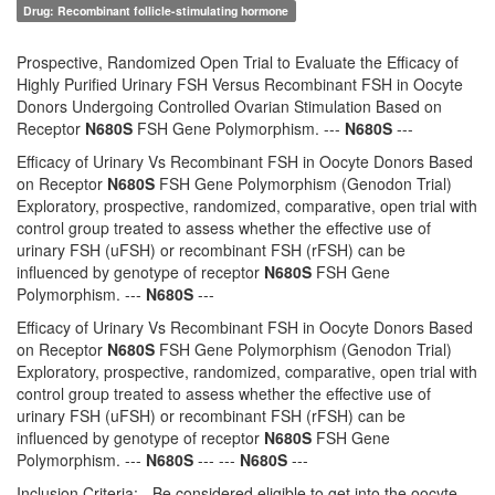
Drug: Recombinant follicle-stimulating hormone
Prospective, Randomized Open Trial to Evaluate the Efficacy of
Highly Purified Urinary FSH Versus Recombinant FSH in Oocyte
Donors Undergoing Controlled Ovarian Stimulation Based on
Receptor
N680S
FSH Gene Polymorphism. ---
N680S
---
Efficacy of Urinary Vs Recombinant FSH in Oocyte Donors Based
on Receptor
N680S
FSH Gene Polymorphism (Genodon Trial)
Exploratory, prospective, randomized, comparative, open trial with
control group treated to assess whether the effective use of
urinary FSH (uFSH) or recombinant FSH (rFSH) can be
influenced by genotype of receptor
N680S
FSH Gene
Polymorphism. ---
N680S
---
Efficacy of Urinary Vs Recombinant FSH in Oocyte Donors Based
on Receptor
N680S
FSH Gene Polymorphism (Genodon Trial)
Exploratory, prospective, randomized, comparative, open trial with
control group treated to assess whether the effective use of
urinary FSH (uFSH) or recombinant FSH (rFSH) can be
influenced by genotype of receptor
N680S
FSH Gene
Polymorphism. ---
N680S
--- ---
N680S
---
Inclusion Criteria: - Be considered eligible to get into the oocyte