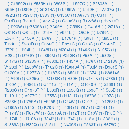
(1)
C1950G (1)
P535H (1)
A893S (1)
L597Q (1)
S2808A (1)
N55H (1)
D89E (1)
G1314A (1)
L485W (1)
L159F (1)
A437G (1)
R92Q (1)
V29C (1)
L38V (1)
G135C (1)
A677V (1)
C34T (1)
G93R (1)
R270H (1)
V321A (1)
G308V (1)
R122W (1)
H2507Q
(1)
D20W (1)
G309A (1)
G309E (1)
C59R (1)
C416R (1)
G71A (1)
Q61R (1)
Q61L (1)
T215F (1)
V941L (1)
Q62E (1)
D769N (1)
E56K (1)
G156A (1)
D769H (1)
E1784K (1)
G98T (1)
Q65E (1)
T92A (1)
S239D (1)
C656G (1)
R451C (1)
G73C (1)
G5665T (1)
R72P (1)
F64L (1)
L248R (1)
M204I (1)
R149S (1)
A105G (1)
M28L (1)
D769Y (1)
T890M (1)
P250R (1)
P58A (1)
L532S (1)
S147G (1)
S1235R (1)
K660E (1)
T454A (1)
R76K (1)
L1213V (1)
V1238I (1)
L206W (1)
T102C (1)
K3048A (1)
T93M (1)
D961S (1)
G1269A (1)
R277W (1)
P187S (1)
A561P (1)
T674I (1)
S8814A
(1)
V90I (1)
C325G (1)
Q188R (1)
R30H (1)
Q141K (1)
C785T (1)
S100A (1)
R496L (1)
G174S (1)
P11A (1)
G1049R (1)
S366T (1)
R230C (1)
G1376T (1)
L536R (1)
L536Q (1)
L536P (1)
S65D (1)
T1191I (1)
A277G (1)
L755A (1)
H131R (1)
T878A (1)
T97A (1)
P253R (1)
L755P (1)
E525K (1)
Q24W (1)
C102T (1)
Y1253D (1)
G196A (1)
A145T (1)
K70N (1)
H43R (1)
I76V (1)
C344T (1)
F1174V (1)
R677W (1)
S9313A (1)
I112T (1)
G10V (1)
R10C (1)
F1174L (1)
R10A (1)
R34P (1)
F1174C (1)
I112M (1)
I332E (1)
S1369A (1)
R32Q (1)
V151L (1)
N409S (1)
C563T (1)
R678Q (1)