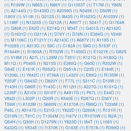
(1)
R199W (1)
N86S (1)
N86Y (1)
G11053T (1)
T17M (1)
Y86N
(1)
A2144G (1)
G1439D (1)
A2059G (1)
N345K (1)
D50W (1)
I180V (1)
V118I (1)
G212S (1)
I843S (1)
R1623Q (1)
A1033V (1)
L1198F (1)
N1325S (1)
G212A (1)
A997T (1)
S241T (1)
G1764A
(1)
G80A (1)
E62D (1)
E274Q (1)
M34T (1)
G401S (1)
A2142C
(1)
G1631D (1)
G211A (1)
D76Y (1)
D76N (1)
E384G (1)
V249I
(1)
M1106C (1)
F121Y (1)
A2143C (1)
A687V (1)
A119S (1)
P1028S (1)
A313G (1)
S9C (1)
C182A (1)
S9G (1)
S153F (1)
R1644H (1)
S1900A (1)
R702W (1)
T1456G (1)
E1021K (1)
G82S
(1)
V18M (1)
A27L (1)
L28M (1)
T351I (1)
K121Q (1)
H180Q (1)
M11Q (1)
P549S (1)
N215S (1)
E380Q (1)
G60D (1)
R352W (1)
G84E (1)
E161K (1)
R352Q (1)
G951A (1)
C23S (1)
E184K (1)
V1206L (1)
Y842C (1)
V736A (1)
L432V (1)
E89Q (1)
R135W (1)
Y253F (1)
G843D (1)
D820Y (1)
F77L (1)
S311C (1)
D10W (1)
Y143H (1)
G86R (1)
Y143C (1)
R112H (1)
A227G (1)
K101Q (1)
L236P (1)
A310V (1)
S310Y (1)
A4917G (1)
P67L (1)
E44D (1)
V842I (1)
L302P (1)
Q30R (1)
K540E (1)
R287Q (1)
D36Y (1)
T599I (1)
K103M (1)
S680N (1)
K1270A (1)
R88Q (1)
T224M (1)
P46L (1)
A5147S (1)
E21G (1)
Y822D (1)
Q260A (1)
R131H (1)
C316N (1)
T81C (1)
T1304M (1)
I167V (1)
R1070W (1)
I82A (1)
Q54H (1)
Q30H (1)
D1270N (1)
Y823D (1)
I84T (1)
L106V (1)
K432Q (1)
V534E (1)
I1370K (1)
G163E (1)
E757A (1)
R399Q (1)