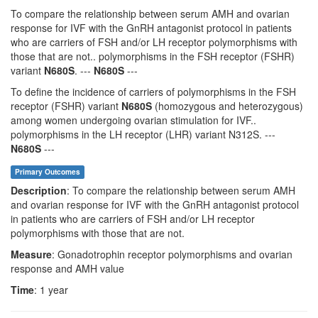
To compare the relationship between serum AMH and ovarian
response for IVF with the GnRH antagonist protocol in patients
who are carriers of FSH and/or LH receptor polymorphisms with
those that are not.. polymorphisms in the FSH receptor (FSHR)
variant
N680S
. ---
N680S
---
To define the incidence of carriers of polymorphisms in the FSH
receptor (FSHR) variant
N680S
(homozygous and heterozygous)
among women undergoing ovarian stimulation for IVF..
polymorphisms in the LH receptor (LHR) variant N312S. ---
N680S
---
Primary Outcomes
Description
: To compare the relationship between serum AMH
and ovarian response for IVF with the GnRH antagonist protocol
in patients who are carriers of FSH and/or LH receptor
polymorphisms with those that are not.
Measure
: Gonadotrophin receptor polymorphisms and ovarian
response and AMH value
Time
: 1 year