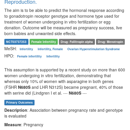
Reproduction.
The aim is to be able to predict the hormonal response according
to gonadotropin receptor genotype and hormone type used for
treatment of women undergoing in vitro fertilization or egg
donation. Outcome will be measured as pregnancy success, live
born babies and unwanted side effects.
NCT03737253
Female Infertility
Drug: Follitropin alpha
Drug: Menotropin
MeSH:
Infertility
Infertility, Female
Ovarian Hyperstimulation Syndrome
HPO:
Female infertility
Infertility
This assumption is supported by a recent study on more than 600
women undergoing in vitro fertilization, demonstrating that
whereas only 10% of women with asparagine in both genes
(FSHR
N680S
and LHR N312S) became pregnant, 40% of those
with serine did (Lindgren I et al. ---
N680S
---
Primary Outcomes
Description
: Association between pregnancy rate and genotype
is evaluated
Measure
: Pregnancy