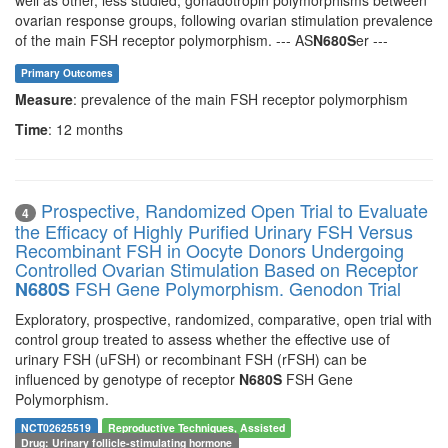
ovarian response groups, following ovarian stimulation prevalence
of the main FSH receptor polymorphism. --- AS
N680S
er ---
Primary Outcomes
Measure
: prevalence of the main FSH receptor polymorphism
Time
: 12 months
Prospective, Randomized Open Trial to Evaluate
4
the Efficacy of Highly Purified Urinary FSH Versus
Recombinant FSH in Oocyte Donors Undergoing
Controlled Ovarian Stimulation Based on Receptor
FSH Gene Polymorphism. Genodon Trial
N680S
Exploratory, prospective, randomized, comparative, open trial with
control group treated to assess whether the effective use of
urinary FSH (uFSH) or recombinant FSH (rFSH) can be
influenced by genotype of receptor
N680S
FSH Gene
Polymorphism.
NCT02625519
Reproductive Techniques, Assisted
Drug: Urinary follicle-stimulating hormone