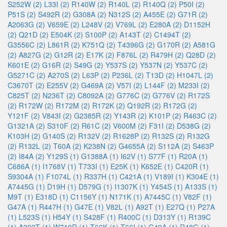
S252W (2)
L33I (2)
R140W (2)
R140L (2)
R140Q (2)
P50I (2)
P51S (2)
S492R (2)
G308A (2)
N312S (2)
A455E (2)
G71R (2)
A2063G (2)
V659E (2)
L248V (2)
V769L (2)
E280A (2)
D1152H
(2)
Q21D (2)
E504K (2)
S100P (2)
A143T (2)
C1494T (2)
G3556C (2)
L861R (2)
K751Q (2)
T4396G (2)
G170R (2)
A581G
(2)
A827G (2)
G12R (2)
E17K (2)
F876L (2)
R479H (2)
Q28D (2)
K601E (2)
G16R (2)
S49G (2)
Y537S (2)
Y537N (2)
Y537C (2)
G5271C (2)
A270S (2)
L63P (2)
P236L (2)
T13D (2)
H1047L (2)
C3670T (2)
E255V (2)
G469A (2)
V57I (2)
L144F (2)
M233I (2)
C825T (2)
N236T (2)
C8092A (2)
G776C (2)
G776V (2)
R172S
(2)
R172W (2)
R172M (2)
R172K (2)
Q192R (2)
R172G (2)
Y121F (2)
V843I (2)
G2385R (2)
Y143R (2)
K101P (2)
R463C (2)
G1321A (2)
S310F (2)
R61C (2)
V600M (2)
F31I (2)
D538G (2)
K103H (2)
G140S (2)
R132V (2)
R1628P (2)
R132S (2)
R132G
(2)
R132L (2)
T60A (2)
K238N (2)
G4655A (2)
S112A (2)
S463P
(2)
I84A (2)
Y129S (1)
G1388A (1)
I62V (1)
S77F (1)
R20A (1)
C686A (1)
I1768V (1)
T733I (1)
E25K (1)
K652E (1)
C420R (1)
S9304A (1)
F1074L (1)
R337H (1)
C421A (1)
V189I (1)
K304E (1)
A7445G (1)
D19H (1)
D579G (1)
I1307K (1)
Y454S (1)
A133S (1)
M9T (1)
E318D (1)
C1156Y (1)
N171K (1)
A7445C (1)
V82F (1)
G47A (1)
R447H (1)
G47E (1)
V82L (1)
A92T (1)
E27Q (1)
P27A
(1)
L523S (1)
H54Y (1)
S428F (1)
R400C (1)
D313Y (1)
R139C