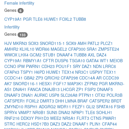
Female infertility
Genes
6
CYP19A1
PGR
TLE6
HUWE1
FOXL2
TUBB8
Infertility
Genes
133
HJV
MKRN3
SOX3
SNORD115-1
SOX9
AMH
PATL2
PLCZ1
AMHR2
KLHL10
WDR66
MAGEL2
CFAP300
SRA1
ZMPSTE24
WWOX
LHX4
GCM2
STUB1
DNAAF4
TUBB8
AXL
DAZ4
CYP19A1
RBMY1A1
CFTR
DUSP6
TSGA10
GATA4
WT1
MEIOB
CCNO
IPW
PWRN1
CDH23
POU1F1
SRY
DAZ1
NDN
LRRC6
CFAP43
TSPY1
H6PD
HUWE1
TEX14
NR3C1
USP9Y
TEX11
CCDC141
GBA2
ZP3
QRICH2
CFAP298
CDC14A
AR
CCDC39
AK7
SNORD116-1
HESX1
FGF17
MAP3K1
ZFPM2
PGR
MKRN3-
AS1
DNAH1
FANCA
DNAJB13
LHCGR
ZP1
FSIP2
DNAAF5
DNAAF3
DNAI1
AURKC
USP8
SLC26A8
PTPN11
OTX2
POLR3B
CATSPER1
FOXL2
DMRT3
DHH
LMNA
BRAF
CATSPER2
BRDT
ZMYND10
RSPH1
ADGRG2
WDR11
FEZF1
GLI2
SPATA16
FSHB
SPRY4
VAMP7
NR0B1
SUN5
DNAI2
NPAP1
TLE6
SOHLH1
RNF216
DDX3Y
PIH1D3
WEE2
NR5A1
FLRT3
CTNS
PWAR1
STRC
HERC2
HSD17B3
DAZ3
DAZ2
DNAAF1
PLIN1
CFAP44