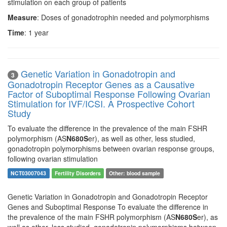
stimulation on each group of patients
Measure
: Doses of gonadotrophin needed and polymorphisms
Time
: 1 year
Genetic Variation in Gonadotropin and
3
Gonadotropin Receptor Genes as a Causative
Factor of Suboptimal Response Following Ovarian
Stimulation for IVF/ICSI. A Prospective Cohort
Study
To evaluate the difference in the prevalence of the main FSHR
polymorphism (AS
N680S
er), as well as other, less studied,
gonadotropin polymorphisms between ovarian response groups,
following ovarian stimulation
NCT03007043
Fertility Disorders
Other: blood sample
Genetic Variation in Gonadotropin and Gonadotropin Receptor
Genes and Suboptimal Response To evaluate the difference in
the prevalence of the main FSHR polymorphism (AS
N680S
er), as
well as other, less studied, gonadotropin polymorphisms between