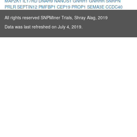
MAP2K1
IL17RD
DNAH9
NANOS1
GNRH1
GNRHR
SNRPN
PRLR
SEPTIN12
PMFBP1
CEP19
PROP1
SEMA3E
CCDC40
All rights reserved SNPMiner Trials, Shray Alag, 2019
Data was last refreshed on July 4, 2019.