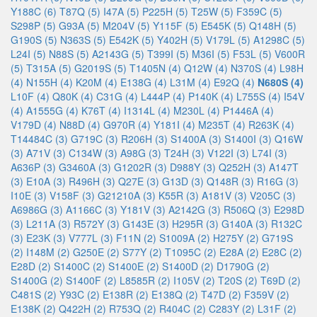
Y188C (6)
T87Q (5)
I47A (5)
P225H (5)
T25W (5)
F359C (5)
S298P (5)
G93A (5)
M204V (5)
Y115F (5)
E545K (5)
Q148H (5)
G190S (5)
N363S (5)
E542K (5)
Y402H (5)
V179L (5)
A1298C (5)
L24I (5)
N88S (5)
A2143G (5)
T399I (5)
M36I (5)
F53L (5)
V600R
(5)
T315A (5)
G2019S (5)
T1405N (4)
Q12W (4)
N370S (4)
L98H
(4)
N155H (4)
K20M (4)
E138G (4)
L31M (4)
E92Q (4)
N680S (4)
L10F (4)
Q80K (4)
C31G (4)
L444P (4)
P140K (4)
L755S (4)
I54V
(4)
A1555G (4)
K76T (4)
I1314L (4)
M230L (4)
P1446A (4)
V179D (4)
N88D (4)
G970R (4)
Y181I (4)
M235T (4)
R263K (4)
T14484C (3)
G719C (3)
R206H (3)
S1400A (3)
S1400I (3)
Q16W
(3)
A71V (3)
C134W (3)
A98G (3)
T24H (3)
V122I (3)
L74I (3)
A636P (3)
G3460A (3)
G1202R (3)
D988Y (3)
Q252H (3)
A147T
(3)
E10A (3)
R496H (3)
Q27E (3)
G13D (3)
Q148R (3)
R16G (3)
I10E (3)
V158F (3)
G21210A (3)
K55R (3)
A181V (3)
V205C (3)
A6986G (3)
A1166C (3)
Y181V (3)
A2142G (3)
R506Q (3)
E298D
(3)
L211A (3)
R572Y (3)
G143E (3)
H295R (3)
G140A (3)
R132C
(3)
E23K (3)
V777L (3)
F11N (2)
S1009A (2)
H275Y (2)
G719S
(2)
I148M (2)
G250E (2)
S77Y (2)
T1095C (2)
E28A (2)
E28C (2)
E28D (2)
S1400C (2)
S1400E (2)
S1400D (2)
D1790G (2)
S1400G (2)
S1400F (2)
L8585R (2)
I105V (2)
T20S (2)
T69D (2)
C481S (2)
Y93C (2)
E138R (2)
E138Q (2)
T47D (2)
F359V (2)
E138K (2)
Q422H (2)
R753Q (2)
R404C (2)
C283Y (2)
L31F (2)