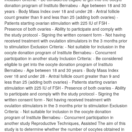
donation program of Instituto Bernabeu - Age between 18 and 30
years - Body Mass Index over 18 and under 28 - Antral follicle
count greater than 9 and less than 25 (adding both ovaries) -
Patients starting ovarian stimulation with 225 IU of FSH -
Presence of both ovaries - Ability to participate and comply with
the study protocol - Signing the written consent form - Not having
received treatment with ovulation stimulators in the 3 months prior
to stimulation Exclusion Criteria: - Not suitable for inclusion in the
oocyte donation program of Institute Bernabeu - Concurrent
participation in another study Inclusion Criteria: - Be considered
eligible to get into the oocyte donation program of Instituto
Bernabeu - Age between 18 and 30 years - Body Mass Index
over 18 and under 28 - Antral follicle count greater than 9 and
less than 25 (adding both ovaries) - Patients starting ovarian
stimulation with 225 IU of FSH - Presence of both ovaries - Ability
to participate and comply with the study protocol - Signing the
written consent form - Not having received treatment with
ovulation stimulators in the 3 months prior to stimulation Exclusion
Criteria: - Not suitable for inclusion in the oocyte donation
program of Institute Bernabeu - Concurrent participation in
another study Reproductive Techniques, Assisted The aim of this
study is to determine whether the number of oocytes obtained in