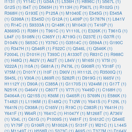
I113T (1)
Y114C (1)
G34A (1)
L536H (1)
R896C (1)
S567L (1)
G12S (1)
I54T (1)
D565H (1)
Y113H (1)
P367L (1)
R102G (1)
R368H (1)
G193E (1)
P125A (1)
M1040E (1)
E545G (1)
E545A
(1)
G398A (1)
E545D (1)
G12A (1)
L409P (1)
S1787N (1)
L841V
(1)
R14C (1)
S9333A (1)
Q148K (1)
M1043I (1)
T416P (1)
A3669G (1)
R38H (1)
T961C (1)
V1110L (1)
E326K (1)
T961G (1)
L84F (1)
S108N (1)
C365Y (1)
A719G (1)
D237E (1)
G37R (1)
D104N (1)
S653C (1)
Y376C (1)
G3514C (1)
G594A (1)
G190C
(1)
R347H (1)
Q546R (1)
F522C (1)
Q546L (1)
Q546K (1)
F2004L (1)
D101H (1)
T393C (1)
A1330T (1)
R831C (1)
R988C
(1)
H48Q (1)
A62V (1)
A62T (1)
L84V (1)
M165I (1)
V75I (1)
V222A (1)
I10A (1)
G681A (1)
P479L (1)
G908R (1)
Y318F (1)
V75M (1)
D101Y (1)
I10F (1)
D90V (1)
H1112L (1)
R3500Q (1)
S945L (1)
V30A (1)
L869R (1)
S282R (1)
D919G (1)
I665V (1)
H1112Y (1)
D90A (1)
C385A (1)
G1170S (1)
V244M (1)
G17T (1)
N251K (1)
G464V (1)
C807T (1)
V77I (1)
Y449D (1)
C168H (1)
D4064A (1)
Q215S (1)
K56M (1)
G465R (1)
S769N (1)
E586K (1)
T1482I (1)
L1196M (1)
E148Q (1)
T12W (1)
Y641S (1)
F129L (1)
Y641N (1)
C938A (1)
C165V (1)
R19C (1)
C383R (1)
Y641H (1)
Y641F (1)
W64R (1)
Y641C (1)
H1047Y (1)
M1268T (1)
A736V
(1)
V34L (1)
C61G (1)
P1009S (1)
V481F (1)
S1612C (1)
Q546E
(1)
V179F (1)
G106R (1)
M1002A (1)
S131F (1)
W21C (1)
L144S
(1)
M1149T (1)
H558R (1)
S373C (1)
A69S (1)
T377M (1)
D164V