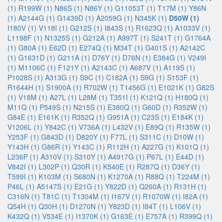
(1)
R199W (1)
N86S (1)
N86Y (1)
G11053T (1)
T17M (1)
Y86N
(1)
A2144G (1)
G1439D (1)
A2059G (1)
N345K (1)
D50W (1)
I180V (1)
V118I (1)
G212S (1)
I843S (1)
R1623Q (1)
A1033V (1)
L1198F (1)
N1325S (1)
G212A (1)
A997T (1)
S241T (1)
G1764A
(1)
G80A (1)
E62D (1)
E274Q (1)
M34T (1)
G401S (1)
A2142C
(1)
G1631D (1)
G211A (1)
D76Y (1)
D76N (1)
E384G (1)
V249I
(1)
M1106C (1)
F121Y (1)
A2143C (1)
A687V (1)
A119S (1)
P1028S (1)
A313G (1)
S9C (1)
C182A (1)
S9G (1)
S153F (1)
R1644H (1)
S1900A (1)
R702W (1)
T1456G (1)
E1021K (1)
G82S
(1)
V18M (1)
A27L (1)
L28M (1)
T351I (1)
K121Q (1)
H180Q (1)
M11Q (1)
P549S (1)
N215S (1)
E380Q (1)
G60D (1)
R352W (1)
G84E (1)
E161K (1)
R352Q (1)
G951A (1)
C23S (1)
E184K (1)
V1206L (1)
Y842C (1)
V736A (1)
L432V (1)
E89Q (1)
R135W (1)
Y253F (1)
G843D (1)
D820Y (1)
F77L (1)
S311C (1)
D10W (1)
Y143H (1)
G86R (1)
Y143C (1)
R112H (1)
A227G (1)
K101Q (1)
L236P (1)
A310V (1)
S310Y (1)
A4917G (1)
P67L (1)
E44D (1)
V842I (1)
L302P (1)
Q30R (1)
K540E (1)
R287Q (1)
D36Y (1)
T599I (1)
K103M (1)
S680N (1)
K1270A (1)
R88Q (1)
T224M (1)
P46L (1)
A5147S (1)
E21G (1)
Y822D (1)
Q260A (1)
R131H (1)
C316N (1)
T81C (1)
T1304M (1)
I167V (1)
R1070W (1)
I82A (1)
Q54H (1)
Q30H (1)
D1270N (1)
Y823D (1)
I84T (1)
L106V (1)
K432Q (1)
V534E (1)
I1370K (1)
G163E (1)
E757A (1)
R399Q (1)