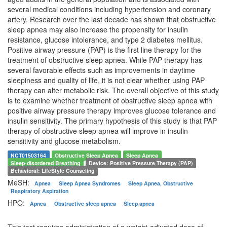
several medical conditions including hypertension and coronary
artery. Research over the last decade has shown that obstructive
sleep apnea may also increase the propensity for insulin
resistance, glucose intolerance, and type 2 diabetes mellitus.
Positive airway pressure (PAP) is the first line therapy for the
treatment of obstructive sleep apnea. While PAP therapy has
several favorable effects such as improvements in daytime
sleepiness and quality of life, it is not clear whether using PAP
therapy can alter metabolic risk. The overall objective of this study
is to examine whether treatment of obstructive sleep apnea with
positive airway pressure therapy improves glucose tolerance and
insulin sensitivity. The primary hypothesis of this study is that PAP
therapy of obstructive sleep apnea will improve in insulin
sensitivity and glucose metabolism.
NCT01503164
Obstructive Sleep Apnea
Sleep Apnea
Sleep-disordered Breathing
Device: Positive Pressure Therapy (PAP)
Behavioral: LifeStyle Counseling
MeSH:
Apnea
Sleep Apnea Syndromes
Sleep Apnea, Obstructive
Respiratory Aspiration
HPO:
Apnea
Obstructive sleep apnea
Sleep apnea