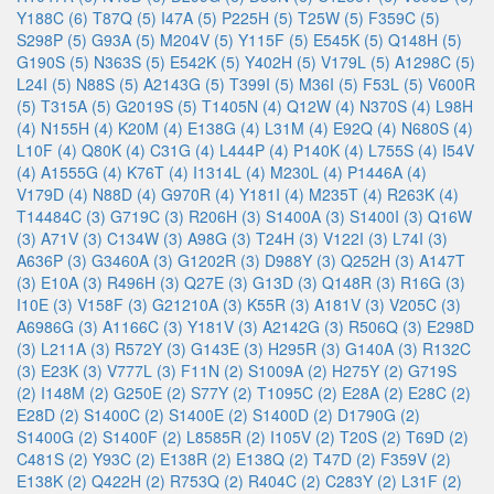
Y188C (6)
T87Q (5)
I47A (5)
P225H (5)
T25W (5)
F359C (5)
S298P (5)
G93A (5)
M204V (5)
Y115F (5)
E545K (5)
Q148H (5)
G190S (5)
N363S (5)
E542K (5)
Y402H (5)
V179L (5)
A1298C (5)
L24I (5)
N88S (5)
A2143G (5)
T399I (5)
M36I (5)
F53L (5)
V600R
(5)
T315A (5)
G2019S (5)
T1405N (4)
Q12W (4)
N370S (4)
L98H
(4)
N155H (4)
K20M (4)
E138G (4)
L31M (4)
E92Q (4)
N680S (4)
L10F (4)
Q80K (4)
C31G (4)
L444P (4)
P140K (4)
L755S (4)
I54V
(4)
A1555G (4)
K76T (4)
I1314L (4)
M230L (4)
P1446A (4)
V179D (4)
N88D (4)
G970R (4)
Y181I (4)
M235T (4)
R263K (4)
T14484C (3)
G719C (3)
R206H (3)
S1400A (3)
S1400I (3)
Q16W
(3)
A71V (3)
C134W (3)
A98G (3)
T24H (3)
V122I (3)
L74I (3)
A636P (3)
G3460A (3)
G1202R (3)
D988Y (3)
Q252H (3)
A147T
(3)
E10A (3)
R496H (3)
Q27E (3)
G13D (3)
Q148R (3)
R16G (3)
I10E (3)
V158F (3)
G21210A (3)
K55R (3)
A181V (3)
V205C (3)
A6986G (3)
A1166C (3)
Y181V (3)
A2142G (3)
R506Q (3)
E298D
(3)
L211A (3)
R572Y (3)
G143E (3)
H295R (3)
G140A (3)
R132C
(3)
E23K (3)
V777L (3)
F11N (2)
S1009A (2)
H275Y (2)
G719S
(2)
I148M (2)
G250E (2)
S77Y (2)
T1095C (2)
E28A (2)
E28C (2)
E28D (2)
S1400C (2)
S1400E (2)
S1400D (2)
D1790G (2)
S1400G (2)
S1400F (2)
L8585R (2)
I105V (2)
T20S (2)
T69D (2)
C481S (2)
Y93C (2)
E138R (2)
E138Q (2)
T47D (2)
F359V (2)
E138K (2)
Q422H (2)
R753Q (2)
R404C (2)
C283Y (2)
L31F (2)