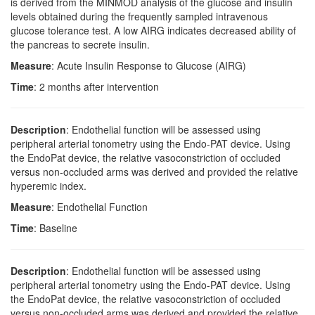
is derived from the MINMOD analysis of the glucose and insulin
levels obtained during the frequently sampled intravenous
glucose tolerance test. A low AIRG indicates decreased ability of
the pancreas to secrete insulin.
Measure
: Acute Insulin Response to Glucose (AIRG)
Time
: 2 months after intervention
Description
: Endothelial function will be assessed using
peripheral arterial tonometry using the Endo-PAT device. Using
the EndoPat device, the relative vasoconstriction of occluded
versus non-occluded arms was derived and provided the relative
hyperemic index.
Measure
: Endothelial Function
Time
: Baseline
Description
: Endothelial function will be assessed using
peripheral arterial tonometry using the Endo-PAT device. Using
the EndoPat device, the relative vasoconstriction of occluded
versus non-occluded arms was derived and provided the relative