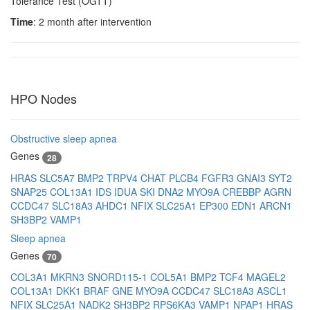
Tolerance Test (OGTT)
Time
: 2 month after intervention
HPO Nodes
Obstructive sleep apnea
Genes
28
HRAS
SLC5A7
BMP2
TRPV4
CHAT
PLCB4
FGFR3
GNAI3
SYT2
SNAP25
COL13A1
IDS
IDUA
SKI
DNA2
MYO9A
CREBBP
AGRN
CCDC47
SLC18A3
AHDC1
NFIX
SLC25A1
EP300
EDN1
ARCN1
SH3BP2
VAMP1
Sleep apnea
Genes
70
COL3A1
MKRN3
SNORD115-1
COL5A1
BMP2
TCF4
MAGEL2
COL13A1
DKK1
BRAF
GNE
MYO9A
CCDC47
SLC18A3
ASCL1
NFIX
SLC25A1
NADK2
SH3BP2
RPS6KA3
VAMP1
NPAP1
HRAS