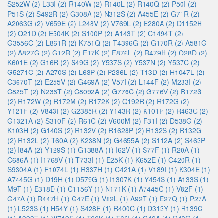
S252W (2)
L33I (2)
R140W (2)
R140L (2)
R140Q (2)
P50I (2)
P51S (2)
S492R (2)
G308A (2)
N312S (2)
A455E (2)
G71R (2)
A2063G (2)
V659E (2)
L248V (2)
V769L (2)
E280A (2)
D1152H
(2)
Q21D (2)
E504K (2)
S100P (2)
A143T (2)
C1494T (2)
G3556C (2)
L861R (2)
K751Q (2)
T4396G (2)
G170R (2)
A581G
(2)
A827G (2)
G12R (2)
E17K (2)
F876L (2)
R479H (2)
Q28D (2)
K601E (2)
G16R (2)
S49G (2)
Y537S (2)
Y537N (2)
Y537C (2)
G5271C (2)
A270S (2)
L63P (2)
P236L (2)
T13D (2)
H1047L (2)
C3670T (2)
E255V (2)
G469A (2)
V57I (2)
L144F (2)
M233I (2)
C825T (2)
N236T (2)
C8092A (2)
G776C (2)
G776V (2)
R172S
(2)
R172W (2)
R172M (2)
R172K (2)
Q192R (2)
R172G (2)
Y121F (2)
V843I (2)
G2385R (2)
Y143R (2)
K101P (2)
R463C (2)
G1321A (2)
S310F (2)
R61C (2)
V600M (2)
F31I (2)
D538G (2)
K103H (2)
G140S (2)
R132V (2)
R1628P (2)
R132S (2)
R132G
(2)
R132L (2)
T60A (2)
K238N (2)
G4655A (2)
S112A (2)
S463P
(2)
I84A (2)
Y129S (1)
G1388A (1)
I62V (1)
S77F (1)
R20A (1)
C686A (1)
I1768V (1)
T733I (1)
E25K (1)
K652E (1)
C420R (1)
S9304A (1)
F1074L (1)
R337H (1)
C421A (1)
V189I (1)
K304E (1)
A7445G (1)
D19H (1)
D579G (1)
I1307K (1)
Y454S (1)
A133S (1)
M9T (1)
E318D (1)
C1156Y (1)
N171K (1)
A7445C (1)
V82F (1)
G47A (1)
R447H (1)
G47E (1)
V82L (1)
A92T (1)
E27Q (1)
P27A
(1)
L523S (1)
H54Y (1)
S428F (1)
R400C (1)
D313Y (1)
R139C