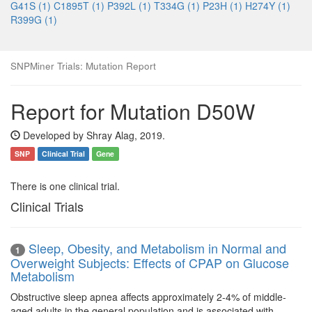
G41S (1)
C1895T (1)
P392L (1)
T334G (1)
P23H (1)
H274Y (1)
R399G (1)
SNPMiner Trials: Mutation Report
Report for Mutation D50W
Developed by Shray Alag, 2019.
SNP
Clinical Trial
Gene
There is one clinical trial.
Clinical Trials
Sleep, Obesity, and Metabolism in Normal and
1
Overweight Subjects: Effects of CPAP on Glucose
Metabolism
Obstructive sleep apnea affects approximately 2-4% of middle-
aged adults in the general population and is associated with