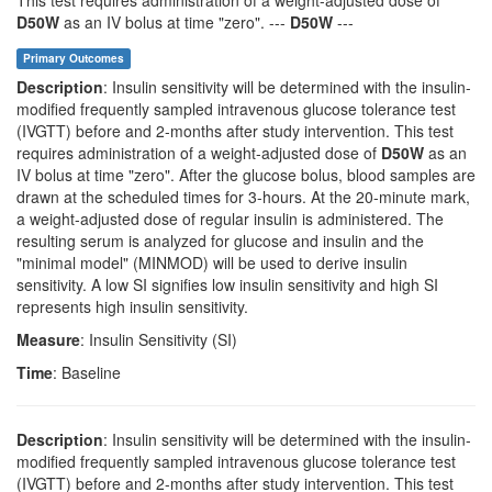
This test requires administration of a weight-adjusted dose of
D50W
as an IV bolus at time "zero". ---
D50W
---
Primary Outcomes
Description
: Insulin sensitivity will be determined with the insulin-
modified frequently sampled intravenous glucose tolerance test
(IVGTT) before and 2-months after study intervention. This test
requires administration of a weight-adjusted dose of
D50W
as an
IV bolus at time "zero". After the glucose bolus, blood samples are
drawn at the scheduled times for 3-hours. At the 20-minute mark,
a weight-adjusted dose of regular insulin is administered. The
resulting serum is analyzed for glucose and insulin and the
"minimal model" (MINMOD) will be used to derive insulin
sensitivity. A low SI signifies low insulin sensitivity and high SI
represents high insulin sensitivity.
Measure
: Insulin Sensitivity (SI)
Time
: Baseline
Description
: Insulin sensitivity will be determined with the insulin-
modified frequently sampled intravenous glucose tolerance test
(IVGTT) before and 2-months after study intervention. This test