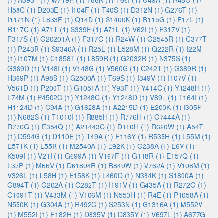
(1)
A393T (1)
W719R (1)
T66K (1)
T66I (1)
G49A (1)
R48G (1)
H58C (1)
D203E (1)
I104F (1)
T40S (1)
D312N (1)
G276T (1)
I1171N (1)
L833F (1)
Q14D (1)
S1400K (1)
R115G (1)
F17L (1)
R117C (1)
A71T (1)
S339F (1)
A71L (1)
V62I (1)
F317V (1)
F317S (1)
G20201A (1)
F317C (1)
R24W (1)
G2545R (1)
C377T
(1)
P243R (1)
S9346A (1)
R25L (1)
L528M (1)
Q222R (1)
I22M
(1)
I107M (1)
C1858T (1)
L859R (1)
G2032R (1)
N375S (1)
G389D (1)
V148I (1)
V148G (1)
V560G (1)
C242T (1)
G389R (1)
H369P (1)
A98S (1)
G2500A (1)
T69S (1)
I349V (1)
I107V (1)
V561D (1)
P200T (1)
G1051A (1)
Y93F (1)
Y414C (1)
Y1248H (1)
L74M (1)
P4502C (1)
Y1248C (1)
Y1248D (1)
V89L (1)
T164I (1)
H1124D (1)
C94A (1)
G1628A (1)
A2215D (1)
E200K (1)
I305F
(1)
N682S (1)
T1010I (1)
R885H (1)
R776H (1)
G7444A (1)
R776G (1)
E354Q (1)
A21443C (1)
D110H (1)
R620W (1)
A54T
(1)
D594G (1)
D110E (1)
T49A (1)
F116Y (1)
R535H (1)
L55M (1)
E571K (1)
L55R (1)
M2540A (1)
E92K (1)
G238A (1)
E6V (1)
K509I (1)
V21I (1)
G699A (1)
V167F (1)
G118R (1)
E157Q (1)
L33P (1)
M66V (1)
D61804R (1)
R849W (1)
V762A (1)
V108M (1)
V326L (1)
L58H (1)
E158K (1)
L460D (1)
N334K (1)
S1800A (1)
G894T (1)
G202A (1)
C282T (1)
I191V (1)
G435A (1)
R272G (1)
C1091T (1)
V433M (1)
V106M (1)
N550H (1)
R4E (1)
P1058A (1)
N550K (1)
G304A (1)
R492C (1)
S253N (1)
G1316A (1)
M552V
(1)
M552I (1)
R182H (1)
D835V (1)
D835Y (1)
V697L (1)
A677G