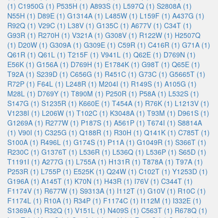
(1)
C1950G (1)
P535H (1)
A893S (1)
L597Q (1)
S2808A (1)
N55H (1)
D89E (1)
G1314A (1)
L485W (1)
L159F (1)
A437G (1)
R92Q (1)
V29C (1)
L38V (1)
G135C (1)
A677V (1)
C34T (1)
G93R (1)
R270H (1)
V321A (1)
G308V (1)
R122W (1)
H2507Q
(1)
D20W (1)
G309A (1)
G309E (1)
C59R (1)
C416R (1)
G71A (1)
Q61R (1)
Q61L (1)
T215F (1)
V941L (1)
Q62E (1)
D769N (1)
E56K (1)
G156A (1)
D769H (1)
E1784K (1)
G98T (1)
Q65E (1)
T92A (1)
S239D (1)
C656G (1)
R451C (1)
G73C (1)
G5665T (1)
R72P (1)
F64L (1)
L248R (1)
M204I (1)
R149S (1)
A105G (1)
M28L (1)
D769Y (1)
T890M (1)
P250R (1)
P58A (1)
L532S (1)
S147G (1)
S1235R (1)
K660E (1)
T454A (1)
R76K (1)
L1213V (1)
V1238I (1)
L206W (1)
T102C (1)
K3048A (1)
T93M (1)
D961S (1)
G1269A (1)
R277W (1)
P187S (1)
A561P (1)
T674I (1)
S8814A
(1)
V90I (1)
C325G (1)
Q188R (1)
R30H (1)
Q141K (1)
C785T (1)
S100A (1)
R496L (1)
G174S (1)
P11A (1)
G1049R (1)
S366T (1)
R230C (1)
G1376T (1)
L536R (1)
L536Q (1)
L536P (1)
S65D (1)
T1191I (1)
A277G (1)
L755A (1)
H131R (1)
T878A (1)
T97A (1)
P253R (1)
L755P (1)
E525K (1)
Q24W (1)
C102T (1)
Y1253D (1)
G196A (1)
A145T (1)
K70N (1)
H43R (1)
I76V (1)
C344T (1)
F1174V (1)
R677W (1)
S9313A (1)
I112T (1)
G10V (1)
R10C (1)
F1174L (1)
R10A (1)
R34P (1)
F1174C (1)
I112M (1)
I332E (1)
S1369A (1)
R32Q (1)
V151L (1)
N409S (1)
C563T (1)
R678Q (1)