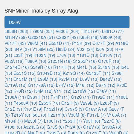
SNPMiner Trials by Shray Alag
D50W
L858R (263)
T790M (254)
V600E (204)
T315I (91)
L861Q (77)
M184V (59)
G20210A (51)
C282Y (49)
K65R (48)
V600K (46)
V617F (43)
V66M (41)
G551D (41)
P13K (39)
C677T (29)
A118G
(28)
I84V (27)
V158M (25)
H63D (24)
V32I (24)
I50V (23)
I47V
(21)
L33F (19)
K103N (19)
L76V (18)
Y181C (18)
D816V (17)
V82A (16)
T380A (16)
S1251N (16)
S1255P (16)
G178R (16)
G1244E (16)
S549R (16)
R117H (15)
M41L (15)
S549N (15)
I54L
(15)
G551S (15)
G1349D (15)
K219Q (14)
C3435T (14)
S768I
(14)
Q151M (14)
L90M (13)
K27M (13)
L89V (13)
D842V (13)
G719A (12)
G11778A (12)
L74V (12)
M46I (12)
D67N (12)
K70E
(12)
K70R (12)
I54M (12)
V11I (12)
L210W (12)
G48V (11)
E138A (11)
D961H (11)
T74P (11)
G12C (11)
R192G (11)
Y188L
(11)
P4503A (10)
E255K (10)
Q12H (9)
V299L (9)
L265P (9)
G12D (9)
K101E (9)
R132H (9)
C797S (9)
G1691A (8)
G2677T
(8)
T215Y (8)
I50L (8)
H221Y (8)
V30M (8)
F317L (7)
V106A (7)
M184I (7)
M230I (7)
L100I (7)
Y253H (7)
Y93H (6)
F227C (6)
V108I (6)
A3243G (6)
G73S (6)
P12A (6)
G12V (6)
G190A (6)
H1047R (6)
N40D (6)
D299G (6)
D30N (6)
C1236T (6)
V600D (6)