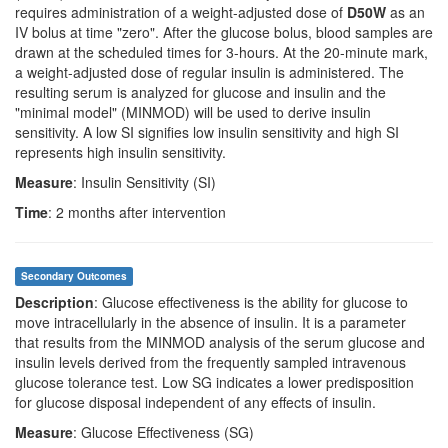
requires administration of a weight-adjusted dose of
D50W
as an
IV bolus at time "zero". After the glucose bolus, blood samples are
drawn at the scheduled times for 3-hours. At the 20-minute mark,
a weight-adjusted dose of regular insulin is administered. The
resulting serum is analyzed for glucose and insulin and the
"minimal model" (MINMOD) will be used to derive insulin
sensitivity. A low SI signifies low insulin sensitivity and high SI
represents high insulin sensitivity.
Measure
: Insulin Sensitivity (SI)
Time
: 2 months after intervention
Secondary Outcomes
Description
: Glucose effectiveness is the ability for glucose to
move intracellularly in the absence of insulin. It is a parameter
that results from the MINMOD analysis of the serum glucose and
insulin levels derived from the frequently sampled intravenous
glucose tolerance test. Low SG indicates a lower predisposition
for glucose disposal independent of any effects of insulin.
Measure
: Glucose Effectiveness (SG)