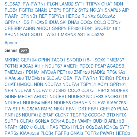
SLC5A7
IPW
PWRN1
FLCN
LAMB2
SYT1
TRPV4
CHAT
NDN
PLCB4
FGFR3
GNAI3
LTBP3
FGFR2
SYT2
NGLY1
SNAP25
AIP
PWAR1
CTNNB1
RET
TSPYL1
HERC2
RUNX2
SLC52A2
GPR101
IDS
PHOX2B
IDUA
SKI
DNA2
COQ2
COLQ
CEP57
CREBBP
AGRN
AHDC1
SNRPN
EP300
EDN1
SNORD116-1
ARCN1
RAI1
SOD1
TWIST1
MKRN3-AS1
SLC52A3
Apnea
Genes
227
MKRN3
CEP104
GPHN
TACO1
SNORD115-1
SOX9
TMEM67
TCTN3
ABCA3
AHI1
NDUFS7
AMER1
PDE6D
PSAP
ACADSB
TMEM237
PDHA1
MYO9A
PET100
ZNF423
NADK2
RPS6KA3
KIAA0586
TMEM216
SLC5A7
GBA
IPW
PWRN1
TCIRG1
PEX13
CHAT
HMGCL
NDN
NDUFA2
NDUFA4
TSPYL1
ACY1
GPR101
NEB
NDUFA9
NDUFA10
ZC4H2
COQ2
COLQ
TRIP13
NDUFB8
GDNF
MECP2
AHDC1
NDUFS1
NDUFS2
NDUFS3
SNORD116-1
NDUFV1
NDUFS4
MKS1
NDUFS8
CHRNE
NDUFV2
KIAA0753
TWIST1
SLC52A3
BMP2
NEK1
FBN1
DST
FBP1
CEP120
PLAA
RNF125
NDUFA12
BRAF
CLCN7
TECPR2
CCDC47
BTD
NFIX
SURF1
GLRA1
SCN2A
SCN4A
BUB1
VAMP1
BUB1B
ARL13B
NPAP1
SNX10
GLUL
HRAS
PEX5
HYLS1
CC2D2A
KCNQ2
SYT1
RARS2
KIAA0556
PLCB4
FGFR3
GNAI3
FGFR2
PWAR1
HERC2