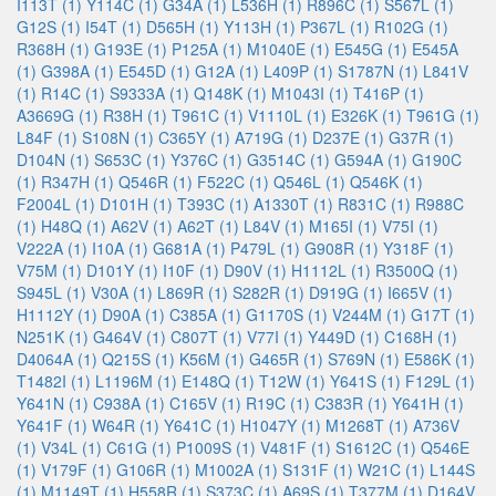
I113T (1)
Y114C (1)
G34A (1)
L536H (1)
R896C (1)
S567L (1)
G12S (1)
I54T (1)
D565H (1)
Y113H (1)
P367L (1)
R102G (1)
R368H (1)
G193E (1)
P125A (1)
M1040E (1)
E545G (1)
E545A
(1)
G398A (1)
E545D (1)
G12A (1)
L409P (1)
S1787N (1)
L841V
(1)
R14C (1)
S9333A (1)
Q148K (1)
M1043I (1)
T416P (1)
A3669G (1)
R38H (1)
T961C (1)
V1110L (1)
E326K (1)
T961G (1)
L84F (1)
S108N (1)
C365Y (1)
A719G (1)
D237E (1)
G37R (1)
D104N (1)
S653C (1)
Y376C (1)
G3514C (1)
G594A (1)
G190C
(1)
R347H (1)
Q546R (1)
F522C (1)
Q546L (1)
Q546K (1)
F2004L (1)
D101H (1)
T393C (1)
A1330T (1)
R831C (1)
R988C
(1)
H48Q (1)
A62V (1)
A62T (1)
L84V (1)
M165I (1)
V75I (1)
V222A (1)
I10A (1)
G681A (1)
P479L (1)
G908R (1)
Y318F (1)
V75M (1)
D101Y (1)
I10F (1)
D90V (1)
H1112L (1)
R3500Q (1)
S945L (1)
V30A (1)
L869R (1)
S282R (1)
D919G (1)
I665V (1)
H1112Y (1)
D90A (1)
C385A (1)
G1170S (1)
V244M (1)
G17T (1)
N251K (1)
G464V (1)
C807T (1)
V77I (1)
Y449D (1)
C168H (1)
D4064A (1)
Q215S (1)
K56M (1)
G465R (1)
S769N (1)
E586K (1)
T1482I (1)
L1196M (1)
E148Q (1)
T12W (1)
Y641S (1)
F129L (1)
Y641N (1)
C938A (1)
C165V (1)
R19C (1)
C383R (1)
Y641H (1)
Y641F (1)
W64R (1)
Y641C (1)
H1047Y (1)
M1268T (1)
A736V
(1)
V34L (1)
C61G (1)
P1009S (1)
V481F (1)
S1612C (1)
Q546E
(1)
V179F (1)
G106R (1)
M1002A (1)
S131F (1)
W21C (1)
L144S
(1)
M1149T (1)
H558R (1)
S373C (1)
A69S (1)
T377M (1)
D164V