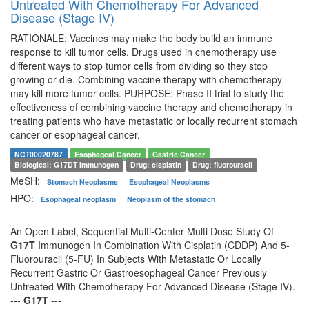
Untreated With Chemotherapy For Advanced
Disease (Stage IV)
RATIONALE: Vaccines may make the body build an immune
response to kill tumor cells. Drugs used in chemotherapy use
different ways to stop tumor cells from dividing so they stop
growing or die. Combining vaccine therapy with chemotherapy
may kill more tumor cells. PURPOSE: Phase II trial to study the
effectiveness of combining vaccine therapy and chemotherapy in
treating patients who have metastatic or locally recurrent stomach
cancer or esophageal cancer.
NCT00020787
Esophageal Cancer
Gastric Cancer
Biological: G17DT Immunogen
Drug: cisplatin
Drug: fluorouracil
MeSH:
Stomach Neoplasms
Esophageal Neoplasms
HPO:
Esophageal neoplasm
Neoplasm of the stomach
An Open Label, Sequential Multi-Center Multi Dose Study Of
G17T
Immunogen In Combination With Cisplatin (CDDP) And 5-
Fluorouracil (5-FU) In Subjects With Metastatic Or Locally
Recurrent Gastric Or Gastroesophageal Cancer Previously
Untreated With Chemotherapy For Advanced Disease (Stage IV).
---
G17T
---