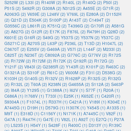
S252W (2)
L33I (2)
R140W (2)
R140L (2)
R140Q (2)
P50I (2)
P51S (2)
S492R (2)
G308A (2)
N312S (2)
A455E (2)
G71R (2)
A2063G (2)
V659E (2)
L248V (2)
V769L (2)
E280A (2)
D1152H
(2)
Q21D (2)
E504K (2)
S100P (2)
A143T (2)
C1494T (2)
G3556C (2)
L861R (2)
K751Q (2)
T4396G (2)
G170R (2)
A581G
(2)
A827G (2)
G12R (2)
E17K (2)
F876L (2)
R479H (2)
Q28D (2)
K601E (2)
G16R (2)
S49G (2)
Y537S (2)
Y537N (2)
Y537C (2)
G5271C (2)
A270S (2)
L63P (2)
P236L (2)
T13D (2)
H1047L (2)
C3670T (2)
E255V (2)
G469A (2)
V57I (2)
L144F (2)
M233I (2)
C825T (2)
N236T (2)
C8092A (2)
G776C (2)
G776V (2)
R172S
(2)
R172W (2)
R172M (2)
R172K (2)
Q192R (2)
R172G (2)
Y121F (2)
V843I (2)
G2385R (2)
Y143R (2)
K101P (2)
R463C (2)
G1321A (2)
S310F (2)
R61C (2)
V600M (2)
F31I (2)
D538G (2)
K103H (2)
G140S (2)
R132V (2)
R1628P (2)
R132S (2)
R132G
(2)
R132L (2)
T60A (2)
K238N (2)
G4655A (2)
S112A (2)
S463P
(2)
I84A (2)
Y129S (1)
G1388A (1)
I62V (1)
S77F (1)
R20A (1)
C686A (1)
I1768V (1)
T733I (1)
E25K (1)
K652E (1)
C420R (1)
S9304A (1)
F1074L (1)
R337H (1)
C421A (1)
V189I (1)
K304E (1)
A7445G (1)
D19H (1)
D579G (1)
I1307K (1)
Y454S (1)
A133S (1)
M9T (1)
E318D (1)
C1156Y (1)
N171K (1)
A7445C (1)
V82F (1)
G47A (1)
R447H (1)
G47E (1)
V82L (1)
A92T (1)
E27Q (1)
P27A
(1)
L523S (1)
H54Y (1)
S428F (1)
R400C (1)
D313Y (1)
R139C