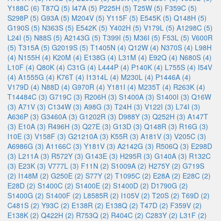
Y188C (6)
T87Q (5)
I47A (5)
P225H (5)
T25W (5)
F359C (5)
S298P (5)
G93A (5)
M204V (5)
Y115F (5)
E545K (5)
Q148H (5)
G190S (5)
N363S (5)
E542K (5)
Y402H (5)
V179L (5)
A1298C (5)
L24I (5)
N88S (5)
A2143G (5)
T399I (5)
M36I (5)
F53L (5)
V600R
(5)
T315A (5)
G2019S (5)
T1405N (4)
Q12W (4)
N370S (4)
L98H
(4)
N155H (4)
K20M (4)
E138G (4)
L31M (4)
E92Q (4)
N680S (4)
L10F (4)
Q80K (4)
C31G (4)
L444P (4)
P140K (4)
L755S (4)
I54V
(4)
A1555G (4)
K76T (4)
I1314L (4)
M230L (4)
P1446A (4)
V179D (4)
N88D (4)
G970R (4)
Y181I (4)
M235T (4)
R263K (4)
T14484C (3)
G719C (3)
R206H (3)
S1400A (3)
S1400I (3)
Q16W
(3)
A71V (3)
C134W (3)
A98G (3)
T24H (3)
V122I (3)
L74I (3)
A636P (3)
G3460A (3)
G1202R (3)
D988Y (3)
Q252H (3)
A147T
(3)
E10A (3)
R496H (3)
Q27E (3)
G13D (3)
Q148R (3)
R16G (3)
I10E (3)
V158F (3)
G21210A (3)
K55R (3)
A181V (3)
V205C (3)
A6986G (3)
A1166C (3)
Y181V (3)
A2142G (3)
R506Q (3)
E298D
(3)
L211A (3)
R572Y (3)
G143E (3)
H295R (3)
G140A (3)
R132C
(3)
E23K (3)
V777L (3)
F11N (2)
S1009A (2)
H275Y (2)
G719S
(2)
I148M (2)
G250E (2)
S77Y (2)
T1095C (2)
E28A (2)
E28C (2)
E28D (2)
S1400C (2)
S1400E (2)
S1400D (2)
D1790G (2)
S1400G (2)
S1400F (2)
L8585R (2)
I105V (2)
T20S (2)
T69D (2)
C481S (2)
Y93C (2)
E138R (2)
E138Q (2)
T47D (2)
F359V (2)
E138K (2)
Q422H (2)
R753Q (2)
R404C (2)
C283Y (2)
L31F (2)