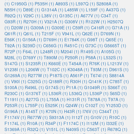
(1)
C1950G (1)
P535H (1)
A893S (1)
L597Q (1)
S2808A (1)
N55H (1)
D89E (1)
G1314A (1)
L485W (1)
L159F (1)
A437G (1)
R92Q (1)
V29C (1)
L38V (1)
G135C (1)
A677V (1)
C34T (1)
G93R (1)
R270H (1)
V321A (1)
G308V (1)
R122W (1)
H2507Q
(1)
D20W (1)
G309A (1)
G309E (1)
C59R (1)
C416R (1)
G71A (1)
Q61R (1)
Q61L (1)
T215F (1)
V941L (1)
Q62E (1)
D769N (1)
E56K (1)
G156A (1)
D769H (1)
E1784K (1)
G98T (1)
Q65E (1)
T92A (1)
S239D (1)
C656G (1)
R451C (1)
G73C (1)
G5665T (1)
R72P (1)
F64L (1)
L248R (1)
M204I (1)
R149S (1)
A105G (1)
M28L (1)
D769Y (1)
T890M (1)
P250R (1)
P58A (1)
L532S (1)
S147G (1)
S1235R (1)
K660E (1)
T454A (1)
R76K (1)
L1213V (1)
V1238I (1)
L206W (1)
T102C (1)
K3048A (1)
T93M (1)
D961S (1)
G1269A (1)
R277W (1)
P187S (1)
A561P (1)
T674I (1)
S8814A
(1)
V90I (1)
C325G (1)
Q188R (1)
R30H (1)
Q141K (1)
C785T (1)
S100A (1)
R496L (1)
G174S (1)
P11A (1)
G1049R (1)
S366T (1)
R230C (1)
G1376T (1)
L536R (1)
L536Q (1)
L536P (1)
S65D (1)
T1191I (1)
A277G (1)
L755A (1)
H131R (1)
T878A (1)
T97A (1)
P253R (1)
L755P (1)
E525K (1)
Q24W (1)
C102T (1)
Y1253D (1)
G196A (1)
A145T (1)
K70N (1)
H43R (1)
I76V (1)
C344T (1)
F1174V (1)
R677W (1)
S9313A (1)
I112T (1)
G10V (1)
R10C (1)
F1174L (1)
R10A (1)
R34P (1)
F1174C (1)
I112M (1)
I332E (1)
S1369A (1)
R32Q (1)
V151L (1)
N409S (1)
C563T (1)
R678Q (1)