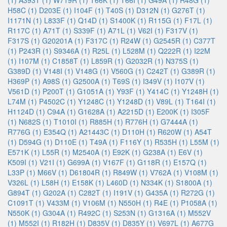
(1)
A393T (1)
W719R (1)
T66K (1)
T66I (1)
G49A (1)
R48G (1)
H58C (1)
D203E (1)
I104F (1)
T40S (1)
D312N (1)
G276T (1)
I1171N (1)
L833F (1)
Q14D (1)
S1400K (1)
R115G (1)
F17L (1)
R117C (1)
A71T (1)
S339F (1)
A71L (1)
V62I (1)
F317V (1)
F317S (1)
G20201A (1)
F317C (1)
R24W (1)
G2545R (1)
C377T
(1)
P243R (1)
S9346A (1)
R25L (1)
L528M (1)
Q222R (1)
I22M
(1)
I107M (1)
C1858T (1)
L859R (1)
G2032R (1)
N375S (1)
G389D (1)
V148I (1)
V148G (1)
V560G (1)
C242T (1)
G389R (1)
H369P (1)
A98S (1)
G2500A (1)
T69S (1)
I349V (1)
I107V (1)
V561D (1)
P200T (1)
G1051A (1)
Y93F (1)
Y414C (1)
Y1248H (1)
L74M (1)
P4502C (1)
Y1248C (1)
Y1248D (1)
V89L (1)
T164I (1)
H1124D (1)
C94A (1)
G1628A (1)
A2215D (1)
E200K (1)
I305F
(1)
N682S (1)
T1010I (1)
R885H (1)
R776H (1)
G7444A (1)
R776G (1)
E354Q (1)
A21443C (1)
D110H (1)
R620W (1)
A54T
(1)
D594G (1)
D110E (1)
T49A (1)
F116Y (1)
R535H (1)
L55M (1)
E571K (1)
L55R (1)
M2540A (1)
E92K (1)
G238A (1)
E6V (1)
K509I (1)
V21I (1)
G699A (1)
V167F (1)
G118R (1)
E157Q (1)
L33P (1)
M66V (1)
D61804R (1)
R849W (1)
V762A (1)
V108M (1)
V326L (1)
L58H (1)
E158K (1)
L460D (1)
N334K (1)
S1800A (1)
G894T (1)
G202A (1)
C282T (1)
I191V (1)
G435A (1)
R272G (1)
C1091T (1)
V433M (1)
V106M (1)
N550H (1)
R4E (1)
P1058A (1)
N550K (1)
G304A (1)
R492C (1)
S253N (1)
G1316A (1)
M552V
(1)
M552I (1)
R182H (1)
D835V (1)
D835Y (1)
V697L (1)
A677G