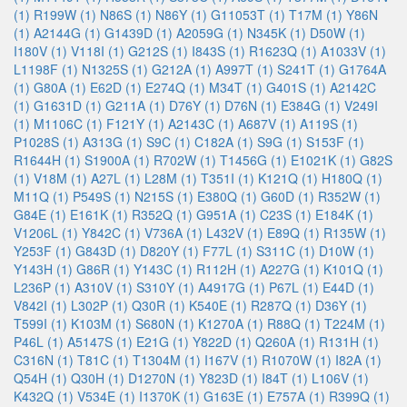
(1)
R199W (1)
N86S (1)
N86Y (1)
G11053T (1)
T17M (1)
Y86N
(1)
A2144G (1)
G1439D (1)
A2059G (1)
N345K (1)
D50W (1)
I180V (1)
V118I (1)
G212S (1)
I843S (1)
R1623Q (1)
A1033V (1)
L1198F (1)
N1325S (1)
G212A (1)
A997T (1)
S241T (1)
G1764A
(1)
G80A (1)
E62D (1)
E274Q (1)
M34T (1)
G401S (1)
A2142C
(1)
G1631D (1)
G211A (1)
D76Y (1)
D76N (1)
E384G (1)
V249I
(1)
M1106C (1)
F121Y (1)
A2143C (1)
A687V (1)
A119S (1)
P1028S (1)
A313G (1)
S9C (1)
C182A (1)
S9G (1)
S153F (1)
R1644H (1)
S1900A (1)
R702W (1)
T1456G (1)
E1021K (1)
G82S
(1)
V18M (1)
A27L (1)
L28M (1)
T351I (1)
K121Q (1)
H180Q (1)
M11Q (1)
P549S (1)
N215S (1)
E380Q (1)
G60D (1)
R352W (1)
G84E (1)
E161K (1)
R352Q (1)
G951A (1)
C23S (1)
E184K (1)
V1206L (1)
Y842C (1)
V736A (1)
L432V (1)
E89Q (1)
R135W (1)
Y253F (1)
G843D (1)
D820Y (1)
F77L (1)
S311C (1)
D10W (1)
Y143H (1)
G86R (1)
Y143C (1)
R112H (1)
A227G (1)
K101Q (1)
L236P (1)
A310V (1)
S310Y (1)
A4917G (1)
P67L (1)
E44D (1)
V842I (1)
L302P (1)
Q30R (1)
K540E (1)
R287Q (1)
D36Y (1)
T599I (1)
K103M (1)
S680N (1)
K1270A (1)
R88Q (1)
T224M (1)
P46L (1)
A5147S (1)
E21G (1)
Y822D (1)
Q260A (1)
R131H (1)
C316N (1)
T81C (1)
T1304M (1)
I167V (1)
R1070W (1)
I82A (1)
Q54H (1)
Q30H (1)
D1270N (1)
Y823D (1)
I84T (1)
L106V (1)
K432Q (1)
V534E (1)
I1370K (1)
G163E (1)
E757A (1)
R399Q (1)