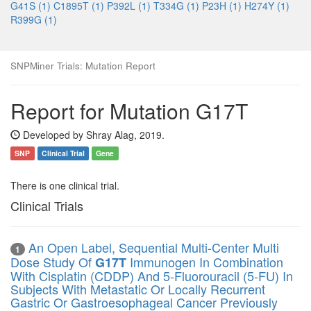
G41S (1)
C1895T (1)
P392L (1)
T334G (1)
P23H (1)
H274Y (1)
R399G (1)
SNPMiner Trials: Mutation Report
Report for Mutation G17T
Developed by Shray Alag, 2019.
SNP
Clinical Trial
Gene
There is one clinical trial.
Clinical Trials
An Open Label, Sequential Multi-Center Multi
1
Dose Study Of
Immunogen In Combination
G17T
With Cisplatin (CDDP) And 5-Fluorouracil (5-FU) In
Subjects With Metastatic Or Locally Recurrent
Gastric Or Gastroesophageal Cancer Previously