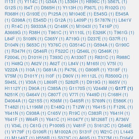
I113T (1)
Y114C (1)
G34A (1)
L536H (1)
R896C (1)
S567L (1)
G12S (1)
I54T (1)
D565H (1)
Y113H (1)
P367L (1)
R102G (1)
R368H (1)
G193E (1)
P125A (1)
M1040E (1)
E545G (1)
E545A
(1)
G398A (1)
E545D (1)
G12A (1)
L409P (1)
S1787N (1)
L841V
(1)
R14C (1)
S9333A (1)
Q148K (1)
M1043I (1)
T416P (1)
A3669G (1)
R38H (1)
T961C (1)
V1110L (1)
E326K (1)
T961G (1)
L84F (1)
S108N (1)
C365Y (1)
A719G (1)
D237E (1)
G37R (1)
D104N (1)
S653C (1)
Y376C (1)
G3514C (1)
G594A (1)
G190C
(1)
R347H (1)
Q546R (1)
F522C (1)
Q546L (1)
Q546K (1)
F2004L (1)
D101H (1)
T393C (1)
A1330T (1)
R831C (1)
R988C
(1)
H48Q (1)
A62V (1)
A62T (1)
L84V (1)
M165I (1)
V75I (1)
V222A (1)
I10A (1)
G681A (1)
P479L (1)
G908R (1)
Y318F (1)
V75M (1)
D101Y (1)
I10F (1)
D90V (1)
H1112L (1)
R3500Q (1)
S945L (1)
V30A (1)
L869R (1)
S282R (1)
D919G (1)
I665V (1)
H1112Y (1)
D90A (1)
C385A (1)
G1170S (1)
V244M (1)
G17T (1)
N251K (1)
G464V (1)
C807T (1)
V77I (1)
Y449D (1)
C168H (1)
D4064A (1)
Q215S (1)
K56M (1)
G465R (1)
S769N (1)
E586K (1)
T1482I (1)
L1196M (1)
E148Q (1)
T12W (1)
Y641S (1)
F129L (1)
Y641N (1)
C938A (1)
C165V (1)
R19C (1)
C383R (1)
Y641H (1)
Y641F (1)
W64R (1)
Y641C (1)
H1047Y (1)
M1268T (1)
A736V
(1)
V34L (1)
C61G (1)
P1009S (1)
V481F (1)
S1612C (1)
Q546E
(1)
V179F (1)
G106R (1)
M1002A (1)
S131F (1)
W21C (1)
L144S
(1)
M1149T (1)
H558R (1)
S373C (1)
A69S (1)
T377M (1)
D164V