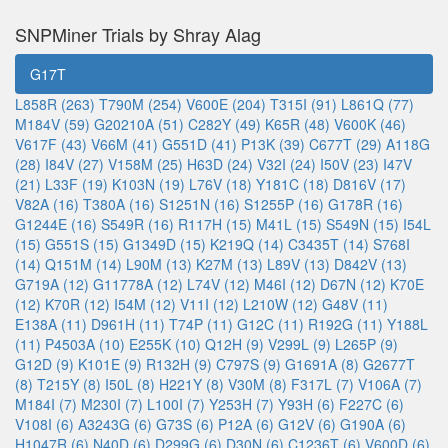
SNPMiner Trials by Shray Alag
G17T
L858R (263)
T790M (254)
V600E (204)
T315I (91)
L861Q (77)
M184V (59)
G20210A (51)
C282Y (49)
K65R (48)
V600K (46)
V617F (43)
V66M (41)
G551D (41)
P13K (39)
C677T (29)
A118G
(28)
I84V (27)
V158M (25)
H63D (24)
V32I (24)
I50V (23)
I47V
(21)
L33F (19)
K103N (19)
L76V (18)
Y181C (18)
D816V (17)
V82A (16)
T380A (16)
S1251N (16)
S1255P (16)
G178R (16)
G1244E (16)
S549R (16)
R117H (15)
M41L (15)
S549N (15)
I54L
(15)
G551S (15)
G1349D (15)
K219Q (14)
C3435T (14)
S768I
(14)
Q151M (14)
L90M (13)
K27M (13)
L89V (13)
D842V (13)
G719A (12)
G11778A (12)
L74V (12)
M46I (12)
D67N (12)
K70E
(12)
K70R (12)
I54M (12)
V11I (12)
L210W (12)
G48V (11)
E138A (11)
D961H (11)
T74P (11)
G12C (11)
R192G (11)
Y188L
(11)
P4503A (10)
E255K (10)
Q12H (9)
V299L (9)
L265P (9)
G12D (9)
K101E (9)
R132H (9)
C797S (9)
G1691A (8)
G2677T
(8)
T215Y (8)
I50L (8)
H221Y (8)
V30M (8)
F317L (7)
V106A (7)
M184I (7)
M230I (7)
L100I (7)
Y253H (7)
Y93H (6)
F227C (6)
V108I (6)
A3243G (6)
G73S (6)
P12A (6)
G12V (6)
G190A (6)
H1047R (6)
N40D (6)
D299G (6)
D30N (6)
C1236T (6)
V600D (6)