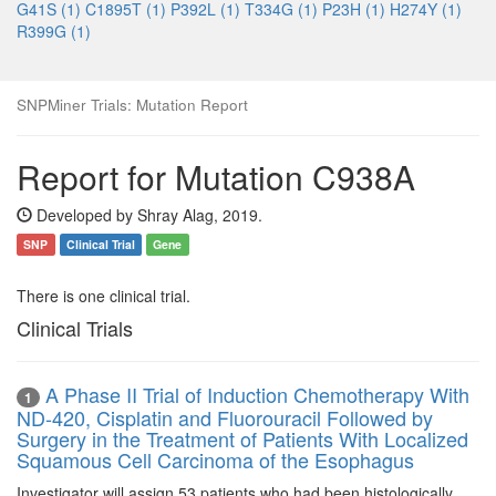
G41S (1)
C1895T (1)
P392L (1)
T334G (1)
P23H (1)
H274Y (1)
R399G (1)
SNPMiner Trials: Mutation Report
Report for Mutation C938A
Developed by Shray Alag, 2019.
SNP
Clinical Trial
Gene
There is one clinical trial.
Clinical Trials
A Phase II Trial of Induction Chemotherapy With
1
ND-420, Cisplatin and Fluorouracil Followed by
Surgery in the Treatment of Patients With Localized
Squamous Cell Carcinoma of the Esophagus
Investigator will assign 53 patients who had been histologically