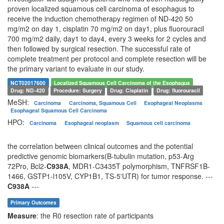
proven localized squamous cell carcinoma of esophagus to
receive the induction chemotherapy regimen of ND-420 50
mg/m2 on day 1, cisplatin 70 mg/m2 on day1, plus fluorouracil
700 mg/m2 daily, day1 to day4, every 3 weeks for 2 cycles and
then followed by surgical resection. The successful rate of
complete treatment per protocol and complete resection will be
the primary variant to evaluate in our study.
NCT02017600
Localized Squamous Cell Carcinoma of the Esophagus
Drug: ND-420
Procedure: Surgery
Drug: Cisplatin
Drug: fluorouracil
MeSH:
Carcinoma
Carcinoma, Squamous Cell
Esophageal Neoplasms
Esophageal Squamous Cell Carcinoma
HPO:
Carcinoma
Esophageal neoplasm
Squamous cell carcinoma
the correlation between clinical outcomes and the potential
predictive genomic biomarkers(B-tubulin mutation, p53-Arg
72Pro, Bcl2-
C938A
, MDR1-C3435T polymorphism, TNFRSF1B-
1466, GSTP1-l105V, CYP1B1, TS-5'UTR) for tumor response. ---
C938A
---
Primary Outcomes
Measure
: the R0 resection rate of participants