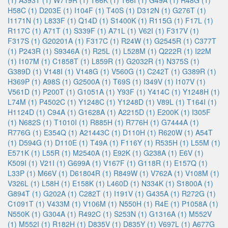
(1)
A393T (1)
W719R (1)
T66K (1)
T66I (1)
G49A (1)
R48G (1)
H58C (1)
D203E (1)
I104F (1)
T40S (1)
D312N (1)
G276T (1)
I1171N (1)
L833F (1)
Q14D (1)
S1400K (1)
R115G (1)
F17L (1)
R117C (1)
A71T (1)
S339F (1)
A71L (1)
V62I (1)
F317V (1)
F317S (1)
G20201A (1)
F317C (1)
R24W (1)
G2545R (1)
C377T
(1)
P243R (1)
S9346A (1)
R25L (1)
L528M (1)
Q222R (1)
I22M
(1)
I107M (1)
C1858T (1)
L859R (1)
G2032R (1)
N375S (1)
G389D (1)
V148I (1)
V148G (1)
V560G (1)
C242T (1)
G389R (1)
H369P (1)
A98S (1)
G2500A (1)
T69S (1)
I349V (1)
I107V (1)
V561D (1)
P200T (1)
G1051A (1)
Y93F (1)
Y414C (1)
Y1248H (1)
L74M (1)
P4502C (1)
Y1248C (1)
Y1248D (1)
V89L (1)
T164I (1)
H1124D (1)
C94A (1)
G1628A (1)
A2215D (1)
E200K (1)
I305F
(1)
N682S (1)
T1010I (1)
R885H (1)
R776H (1)
G7444A (1)
R776G (1)
E354Q (1)
A21443C (1)
D110H (1)
R620W (1)
A54T
(1)
D594G (1)
D110E (1)
T49A (1)
F116Y (1)
R535H (1)
L55M (1)
E571K (1)
L55R (1)
M2540A (1)
E92K (1)
G238A (1)
E6V (1)
K509I (1)
V21I (1)
G699A (1)
V167F (1)
G118R (1)
E157Q (1)
L33P (1)
M66V (1)
D61804R (1)
R849W (1)
V762A (1)
V108M (1)
V326L (1)
L58H (1)
E158K (1)
L460D (1)
N334K (1)
S1800A (1)
G894T (1)
G202A (1)
C282T (1)
I191V (1)
G435A (1)
R272G (1)
C1091T (1)
V433M (1)
V106M (1)
N550H (1)
R4E (1)
P1058A (1)
N550K (1)
G304A (1)
R492C (1)
S253N (1)
G1316A (1)
M552V
(1)
M552I (1)
R182H (1)
D835V (1)
D835Y (1)
V697L (1)
A677G