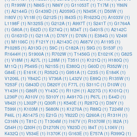
(1)
R199W (1)
N86S (1)
N86Y (1)
G11053T (1)
T17M (1)
Y86N
(1)
A2144G (1)
G1439D (1)
A2059G (1)
N345K (1)
D50W (1)
I180V (1)
V118I (1)
G212S (1)
I843S (1)
R1623Q (1)
A1033V (1)
L1198F (1)
N1325S (1)
G212A (1)
A997T (1)
S241T (1)
G1764A
(1)
G80A (1)
E62D (1)
E274Q (1)
M34T (1)
G401S (1)
A2142C
(1)
G1631D (1)
G211A (1)
D76Y (1)
D76N (1)
E384G (1)
V249I
(1)
M1106C (1)
F121Y (1)
A2143C (1)
A687V (1)
A119S (1)
P1028S (1)
A313G (1)
S9C (1)
C182A (1)
S9G (1)
S153F (1)
R1644H (1)
S1900A (1)
R702W (1)
T1456G (1)
E1021K (1)
G82S
(1)
V18M (1)
A27L (1)
L28M (1)
T351I (1)
K121Q (1)
H180Q (1)
M11Q (1)
P549S (1)
N215S (1)
E380Q (1)
G60D (1)
R352W (1)
G84E (1)
E161K (1)
R352Q (1)
G951A (1)
C23S (1)
E184K (1)
V1206L (1)
Y842C (1)
V736A (1)
L432V (1)
E89Q (1)
R135W (1)
Y253F (1)
G843D (1)
D820Y (1)
F77L (1)
S311C (1)
D10W (1)
Y143H (1)
G86R (1)
Y143C (1)
R112H (1)
A227G (1)
K101Q (1)
L236P (1)
A310V (1)
S310Y (1)
A4917G (1)
P67L (1)
E44D (1)
V842I (1)
L302P (1)
Q30R (1)
K540E (1)
R287Q (1)
D36Y (1)
T599I (1)
K103M (1)
S680N (1)
K1270A (1)
R88Q (1)
T224M (1)
P46L (1)
A5147S (1)
E21G (1)
Y822D (1)
Q260A (1)
R131H (1)
C316N (1)
T81C (1)
T1304M (1)
I167V (1)
R1070W (1)
I82A (1)
Q54H (1)
Q30H (1)
D1270N (1)
Y823D (1)
I84T (1)
L106V (1)
K432Q (1)
V534E (1)
I1370K (1)
G163E (1)
E757A (1)
R399Q (1)