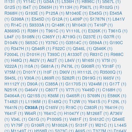
I113T (1)
Y114C (1)
G34A (1)
L536H (1)
R896C (1)
S567L (1)
G12S (1)
I54T (1)
D565H (1)
Y113H (1)
P367L (1)
R102G (1)
R368H (1)
G193E (1)
P125A (1)
M1040E (1)
E545G (1)
E545A
(1)
G398A (1)
E545D (1)
G12A (1)
L409P (1)
S1787N (1)
L841V
(1)
R14C (1)
S9333A (1)
Q148K (1)
M1043I (1)
T416P (1)
A3669G (1)
R38H (1)
T961C (1)
V1110L (1)
E326K (1)
T961G (1)
L84F (1)
S108N (1)
C365Y (1)
A719G (1)
D237E (1)
G37R (1)
D104N (1)
S653C (1)
Y376C (1)
G3514C (1)
G594A (1)
G190C
(1)
R347H (1)
Q546R (1)
F522C (1)
Q546L (1)
Q546K (1)
F2004L (1)
D101H (1)
T393C (1)
A1330T (1)
R831C (1)
R988C
(1)
H48Q (1)
A62V (1)
A62T (1)
L84V (1)
M165I (1)
V75I (1)
V222A (1)
I10A (1)
G681A (1)
P479L (1)
G908R (1)
Y318F (1)
V75M (1)
D101Y (1)
I10F (1)
D90V (1)
H1112L (1)
R3500Q (1)
S945L (1)
V30A (1)
L869R (1)
S282R (1)
D919G (1)
I665V (1)
H1112Y (1)
D90A (1)
C385A (1)
G1170S (1)
V244M (1)
G17T (1)
N251K (1)
G464V (1)
C807T (1)
V77I (1)
Y449D (1)
C168H (1)
D4064A (1)
Q215S (1)
K56M (1)
G465R (1)
S769N (1)
E586K (1)
T1482I (1)
L1196M (1)
E148Q (1)
T12W (1)
Y641S (1)
F129L (1)
Y641N (1)
C938A (1)
C165V (1)
R19C (1)
C383R (1)
Y641H (1)
Y641F (1)
W64R (1)
Y641C (1)
H1047Y (1)
M1268T (1)
A736V
(1)
V34L (1)
C61G (1)
P1009S (1)
V481F (1)
S1612C (1)
Q546E
(1)
V179F (1)
G106R (1)
M1002A (1)
S131F (1)
W21C (1)
L144S
(1)
M1149T (1)
H558R (1)
S373C (1)
A69S (1)
T377M (1)
D164V