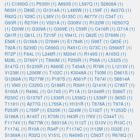
(1)
C1950G (1)
P535H (1)
A893S (1)
L597Q (1)
S2808A (1)
N55H (1)
D89E (1)
G1314A (1)
L485W (1)
L159F (1)
A437G (1)
R92Q (1)
V29C (1)
L38V (1)
G135C (1)
A677V (1)
C34T (1)
G93R (1)
R270H (1)
V321A (1)
G308V (1)
R122W (1)
H2507Q
(1)
D20W (1)
G309A (1)
G309E (1)
C59R (1)
C416R (1)
G71A (1)
Q61R (1)
Q61L (1)
T215F (1)
V941L (1)
Q62E (1)
D769N (1)
E56K (1)
G156A (1)
D769H (1)
E1784K (1)
G98T (1)
Q65E (1)
T92A (1)
S239D (1)
C656G (1)
R451C (1)
G73C (1)
G5665T (1)
R72P (1)
F64L (1)
L248R (1)
M204I (1)
R149S (1)
A105G (1)
M28L (1)
D769Y (1)
T890M (1)
P250R (1)
P58A (1)
L532S (1)
S147G (1)
S1235R (1)
K660E (1)
T454A (1)
R76K (1)
L1213V (1)
V1238I (1)
L206W (1)
T102C (1)
K3048A (1)
T93M (1)
D961S (1)
G1269A (1)
R277W (1)
P187S (1)
A561P (1)
T674I (1)
S8814A
(1)
V90I (1)
C325G (1)
Q188R (1)
R30H (1)
Q141K (1)
C785T (1)
S100A (1)
R496L (1)
G174S (1)
P11A (1)
G1049R (1)
S366T (1)
R230C (1)
G1376T (1)
L536R (1)
L536Q (1)
L536P (1)
S65D (1)
T1191I (1)
A277G (1)
L755A (1)
H131R (1)
T878A (1)
T97A (1)
P253R (1)
L755P (1)
E525K (1)
Q24W (1)
C102T (1)
Y1253D (1)
G196A (1)
A145T (1)
K70N (1)
H43R (1)
I76V (1)
C344T (1)
F1174V (1)
R677W (1)
S9313A (1)
I112T (1)
G10V (1)
R10C (1)
F1174L (1)
R10A (1)
R34P (1)
F1174C (1)
I112M (1)
I332E (1)
S1369A (1)
R32Q (1)
V151L (1)
N409S (1)
C563T (1)
R678Q (1)