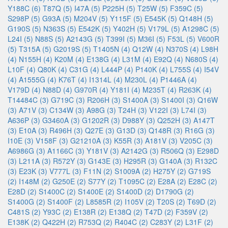
Y188C (6)
T87Q (5)
I47A (5)
P225H (5)
T25W (5)
F359C (5)
S298P (5)
G93A (5)
M204V (5)
Y115F (5)
E545K (5)
Q148H (5)
G190S (5)
N363S (5)
E542K (5)
Y402H (5)
V179L (5)
A1298C (5)
L24I (5)
N88S (5)
A2143G (5)
T399I (5)
M36I (5)
F53L (5)
V600R
(5)
T315A (5)
G2019S (5)
T1405N (4)
Q12W (4)
N370S (4)
L98H
(4)
N155H (4)
K20M (4)
E138G (4)
L31M (4)
E92Q (4)
N680S (4)
L10F (4)
Q80K (4)
C31G (4)
L444P (4)
P140K (4)
L755S (4)
I54V
(4)
A1555G (4)
K76T (4)
I1314L (4)
M230L (4)
P1446A (4)
V179D (4)
N88D (4)
G970R (4)
Y181I (4)
M235T (4)
R263K (4)
T14484C (3)
G719C (3)
R206H (3)
S1400A (3)
S1400I (3)
Q16W
(3)
A71V (3)
C134W (3)
A98G (3)
T24H (3)
V122I (3)
L74I (3)
A636P (3)
G3460A (3)
G1202R (3)
D988Y (3)
Q252H (3)
A147T
(3)
E10A (3)
R496H (3)
Q27E (3)
G13D (3)
Q148R (3)
R16G (3)
I10E (3)
V158F (3)
G21210A (3)
K55R (3)
A181V (3)
V205C (3)
A6986G (3)
A1166C (3)
Y181V (3)
A2142G (3)
R506Q (3)
E298D
(3)
L211A (3)
R572Y (3)
G143E (3)
H295R (3)
G140A (3)
R132C
(3)
E23K (3)
V777L (3)
F11N (2)
S1009A (2)
H275Y (2)
G719S
(2)
I148M (2)
G250E (2)
S77Y (2)
T1095C (2)
E28A (2)
E28C (2)
E28D (2)
S1400C (2)
S1400E (2)
S1400D (2)
D1790G (2)
S1400G (2)
S1400F (2)
L8585R (2)
I105V (2)
T20S (2)
T69D (2)
C481S (2)
Y93C (2)
E138R (2)
E138Q (2)
T47D (2)
F359V (2)
E138K (2)
Q422H (2)
R753Q (2)
R404C (2)
C283Y (2)
L31F (2)