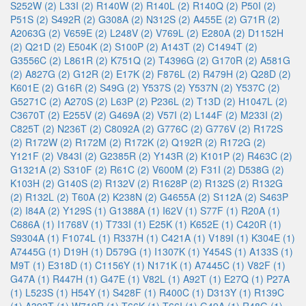
S252W (2)
L33I (2)
R140W (2)
R140L (2)
R140Q (2)
P50I (2)
P51S (2)
S492R (2)
G308A (2)
N312S (2)
A455E (2)
G71R (2)
A2063G (2)
V659E (2)
L248V (2)
V769L (2)
E280A (2)
D1152H
(2)
Q21D (2)
E504K (2)
S100P (2)
A143T (2)
C1494T (2)
G3556C (2)
L861R (2)
K751Q (2)
T4396G (2)
G170R (2)
A581G
(2)
A827G (2)
G12R (2)
E17K (2)
F876L (2)
R479H (2)
Q28D (2)
K601E (2)
G16R (2)
S49G (2)
Y537S (2)
Y537N (2)
Y537C (2)
G5271C (2)
A270S (2)
L63P (2)
P236L (2)
T13D (2)
H1047L (2)
C3670T (2)
E255V (2)
G469A (2)
V57I (2)
L144F (2)
M233I (2)
C825T (2)
N236T (2)
C8092A (2)
G776C (2)
G776V (2)
R172S
(2)
R172W (2)
R172M (2)
R172K (2)
Q192R (2)
R172G (2)
Y121F (2)
V843I (2)
G2385R (2)
Y143R (2)
K101P (2)
R463C (2)
G1321A (2)
S310F (2)
R61C (2)
V600M (2)
F31I (2)
D538G (2)
K103H (2)
G140S (2)
R132V (2)
R1628P (2)
R132S (2)
R132G
(2)
R132L (2)
T60A (2)
K238N (2)
G4655A (2)
S112A (2)
S463P
(2)
I84A (2)
Y129S (1)
G1388A (1)
I62V (1)
S77F (1)
R20A (1)
C686A (1)
I1768V (1)
T733I (1)
E25K (1)
K652E (1)
C420R (1)
S9304A (1)
F1074L (1)
R337H (1)
C421A (1)
V189I (1)
K304E (1)
A7445G (1)
D19H (1)
D579G (1)
I1307K (1)
Y454S (1)
A133S (1)
M9T (1)
E318D (1)
C1156Y (1)
N171K (1)
A7445C (1)
V82F (1)
G47A (1)
R447H (1)
G47E (1)
V82L (1)
A92T (1)
E27Q (1)
P27A
(1)
L523S (1)
H54Y (1)
S428F (1)
R400C (1)
D313Y (1)
R139C