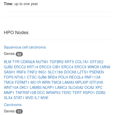
Time
: up to one year
HPO Nodes
Squamous cell carcinoma
Genes
62
BLM
TYR
CDKN2A
NUTM1
TGFBR2
KRT5
COL7A1
GTF2E2
GJB2
ERCC2
KRT14
ERCC3
CIB1
ERCC4
ERCC5
WWOX
LMNA
SASH1
RNF6
TINF2
ING1
SLC17A9
DOCK8
LZTS1
PSENEN
FDPS
NTHL1
CTSC
GJB6
BRD4
POLH
RECQL4
RNF113A
TMC6
FERMT1
MC1R
WRN
TMC8
LAMA3
MPLKIP
GTF2H5
WNT10A
DKC1
LAMB3
NLRP1
LAMC2
SLC45A2
OCA2
XPC
MMP1
TNFRSF10B
DCC
WRAP53
TERC
TERT
RSPO1
DDB2
SLX4
STAT1
MVD
IL7
MVK
Carcinoma
Genes
11