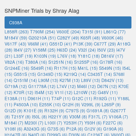
SNPMiner Trials by Shray Alag
C938A
L858R (263)
T790M (254)
V600E (204)
T315I (91)
L861Q (77)
M184V (59)
G20210A (51)
C282Y (49)
K65R (48)
V600K (46)
V617F (43)
V66M (41)
G551D (41)
P13K (39)
C677T (29)
A118G
(28)
I84V (27)
V158M (25)
H63D (24)
V32I (24)
I50V (23)
I47V
(21)
L33F (19)
K103N (19)
L76V (18)
Y181C (18)
D816V (17)
V82A (16)
T380A (16)
S1251N (16)
S1255P (16)
G178R (16)
G1244E (16)
S549R (16)
R117H (15)
M41L (15)
S549N (15)
I54L
(15)
G551S (15)
G1349D (15)
K219Q (14)
C3435T (14)
S768I
(14)
Q151M (14)
L90M (13)
K27M (13)
L89V (13)
D842V (13)
G719A (12)
G11778A (12)
L74V (12)
M46I (12)
D67N (12)
K70E
(12)
K70R (12)
I54M (12)
V11I (12)
L210W (12)
G48V (11)
E138A (11)
D961H (11)
T74P (11)
G12C (11)
R192G (11)
Y188L
(11)
P4503A (10)
E255K (10)
Q12H (9)
V299L (9)
L265P (9)
G12D (9)
K101E (9)
R132H (9)
C797S (9)
G1691A (8)
G2677T
(8)
T215Y (8)
I50L (8)
H221Y (8)
V30M (8)
F317L (7)
V106A (7)
M184I (7)
M230I (7)
L100I (7)
Y253H (7)
Y93H (6)
F227C (6)
V108I (6)
A3243G (6)
G73S (6)
P12A (6)
G12V (6)
G190A (6)
H1047R (6)
N40D (6)
D299G (6)
D30N (6)
C1236T (6)
V600D (6)