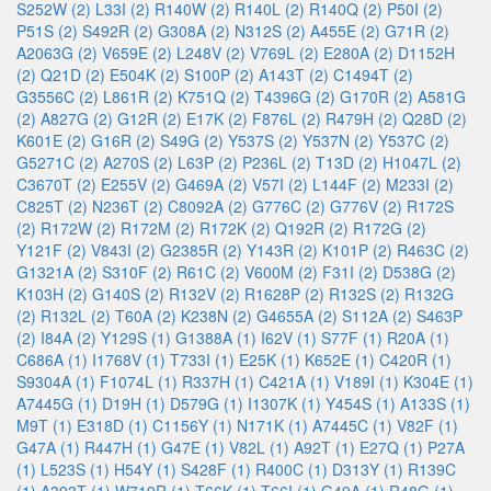
S252W (2)
L33I (2)
R140W (2)
R140L (2)
R140Q (2)
P50I (2)
P51S (2)
S492R (2)
G308A (2)
N312S (2)
A455E (2)
G71R (2)
A2063G (2)
V659E (2)
L248V (2)
V769L (2)
E280A (2)
D1152H
(2)
Q21D (2)
E504K (2)
S100P (2)
A143T (2)
C1494T (2)
G3556C (2)
L861R (2)
K751Q (2)
T4396G (2)
G170R (2)
A581G
(2)
A827G (2)
G12R (2)
E17K (2)
F876L (2)
R479H (2)
Q28D (2)
K601E (2)
G16R (2)
S49G (2)
Y537S (2)
Y537N (2)
Y537C (2)
G5271C (2)
A270S (2)
L63P (2)
P236L (2)
T13D (2)
H1047L (2)
C3670T (2)
E255V (2)
G469A (2)
V57I (2)
L144F (2)
M233I (2)
C825T (2)
N236T (2)
C8092A (2)
G776C (2)
G776V (2)
R172S
(2)
R172W (2)
R172M (2)
R172K (2)
Q192R (2)
R172G (2)
Y121F (2)
V843I (2)
G2385R (2)
Y143R (2)
K101P (2)
R463C (2)
G1321A (2)
S310F (2)
R61C (2)
V600M (2)
F31I (2)
D538G (2)
K103H (2)
G140S (2)
R132V (2)
R1628P (2)
R132S (2)
R132G
(2)
R132L (2)
T60A (2)
K238N (2)
G4655A (2)
S112A (2)
S463P
(2)
I84A (2)
Y129S (1)
G1388A (1)
I62V (1)
S77F (1)
R20A (1)
C686A (1)
I1768V (1)
T733I (1)
E25K (1)
K652E (1)
C420R (1)
S9304A (1)
F1074L (1)
R337H (1)
C421A (1)
V189I (1)
K304E (1)
A7445G (1)
D19H (1)
D579G (1)
I1307K (1)
Y454S (1)
A133S (1)
M9T (1)
E318D (1)
C1156Y (1)
N171K (1)
A7445C (1)
V82F (1)
G47A (1)
R447H (1)
G47E (1)
V82L (1)
A92T (1)
E27Q (1)
P27A
(1)
L523S (1)
H54Y (1)
S428F (1)
R400C (1)
D313Y (1)
R139C