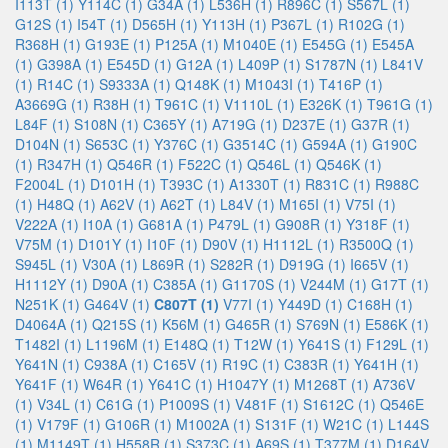
I113T (1)
Y114C (1)
G34A (1)
L536H (1)
R896C (1)
S567L (1)
G12S (1)
I54T (1)
D565H (1)
Y113H (1)
P367L (1)
R102G (1)
R368H (1)
G193E (1)
P125A (1)
M1040E (1)
E545G (1)
E545A
(1)
G398A (1)
E545D (1)
G12A (1)
L409P (1)
S1787N (1)
L841V
(1)
R14C (1)
S9333A (1)
Q148K (1)
M1043I (1)
T416P (1)
A3669G (1)
R38H (1)
T961C (1)
V1110L (1)
E326K (1)
T961G (1)
L84F (1)
S108N (1)
C365Y (1)
A719G (1)
D237E (1)
G37R (1)
D104N (1)
S653C (1)
Y376C (1)
G3514C (1)
G594A (1)
G190C
(1)
R347H (1)
Q546R (1)
F522C (1)
Q546L (1)
Q546K (1)
F2004L (1)
D101H (1)
T393C (1)
A1330T (1)
R831C (1)
R988C
(1)
H48Q (1)
A62V (1)
A62T (1)
L84V (1)
M165I (1)
V75I (1)
V222A (1)
I10A (1)
G681A (1)
P479L (1)
G908R (1)
Y318F (1)
V75M (1)
D101Y (1)
I10F (1)
D90V (1)
H1112L (1)
R3500Q (1)
S945L (1)
V30A (1)
L869R (1)
S282R (1)
D919G (1)
I665V (1)
H1112Y (1)
D90A (1)
C385A (1)
G1170S (1)
V244M (1)
G17T (1)
N251K (1)
G464V (1)
C807T (1)
V77I (1)
Y449D (1)
C168H (1)
D4064A (1)
Q215S (1)
K56M (1)
G465R (1)
S769N (1)
E586K (1)
T1482I (1)
L1196M (1)
E148Q (1)
T12W (1)
Y641S (1)
F129L (1)
Y641N (1)
C938A (1)
C165V (1)
R19C (1)
C383R (1)
Y641H (1)
Y641F (1)
W64R (1)
Y641C (1)
H1047Y (1)
M1268T (1)
A736V
(1)
V34L (1)
C61G (1)
P1009S (1)
V481F (1)
S1612C (1)
Q546E
(1)
V179F (1)
G106R (1)
M1002A (1)
S131F (1)
W21C (1)
L144S
(1)
M1149T (1)
H558R (1)
S373C (1)
A69S (1)
T377M (1)
D164V