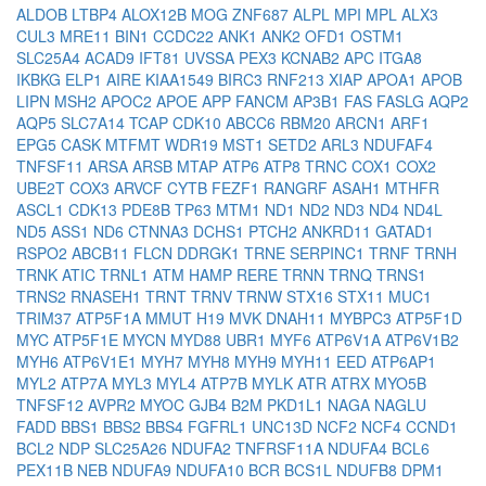
ALDOB
LTBP4
ALOX12B
MOG
ZNF687
ALPL
MPI
MPL
ALX3
CUL3
MRE11
BIN1
CCDC22
ANK1
ANK2
OFD1
OSTM1
SLC25A4
ACAD9
IFT81
UVSSA
PEX3
KCNAB2
APC
ITGA8
IKBKG
ELP1
AIRE
KIAA1549
BIRC3
RNF213
XIAP
APOA1
APOB
LIPN
MSH2
APOC2
APOE
APP
FANCM
AP3B1
FAS
FASLG
AQP2
AQP5
SLC7A14
TCAP
CDK10
ABCC6
RBM20
ARCN1
ARF1
EPG5
CASK
MTFMT
WDR19
MST1
SETD2
ARL3
NDUFAF4
TNFSF11
ARSA
ARSB
MTAP
ATP6
ATP8
TRNC
COX1
COX2
UBE2T
COX3
ARVCF
CYTB
FEZF1
RANGRF
ASAH1
MTHFR
ASCL1
CDK13
PDE8B
TP63
MTM1
ND1
ND2
ND3
ND4
ND4L
ND5
ASS1
ND6
CTNNA3
DCHS1
PTCH2
ANKRD11
GATAD1
RSPO2
ABCB11
FLCN
DDRGK1
TRNE
SERPINC1
TRNF
TRNH
TRNK
ATIC
TRNL1
ATM
HAMP
RERE
TRNN
TRNQ
TRNS1
TRNS2
RNASEH1
TRNT
TRNV
TRNW
STX16
STX11
MUC1
TRIM37
ATP5F1A
MMUT
H19
MVK
DNAH11
MYBPC3
ATP5F1D
MYC
ATP5F1E
MYCN
MYD88
UBR1
MYF6
ATP6V1A
ATP6V1B2
MYH6
ATP6V1E1
MYH7
MYH8
MYH9
MYH11
EED
ATP6AP1
MYL2
ATP7A
MYL3
MYL4
ATP7B
MYLK
ATR
ATRX
MYO5B
TNFSF12
AVPR2
MYOC
GJB4
B2M
PKD1L1
NAGA
NAGLU
FADD
BBS1
BBS2
BBS4
FGFRL1
UNC13D
NCF2
NCF4
CCND1
BCL2
NDP
SLC25A26
NDUFA2
TNFRSF11A
NDUFA4
BCL6
PEX11B
NEB
NDUFA9
NDUFA10
BCR
BCS1L
NDUFB8
DPM1