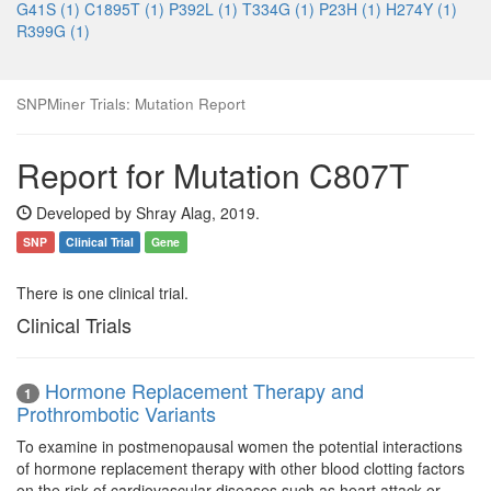
G41S (1)
C1895T (1)
P392L (1)
T334G (1)
P23H (1)
H274Y (1)
R399G (1)
SNPMiner Trials: Mutation Report
Report for Mutation C807T
Developed by Shray Alag, 2019.
SNP
Clinical Trial
Gene
There is one clinical trial.
Clinical Trials
Hormone Replacement Therapy and
1
Prothrombotic Variants
To examine in postmenopausal women the potential interactions
of hormone replacement therapy with other blood clotting factors
on the risk of cardiovascular diseases such as heart attack or