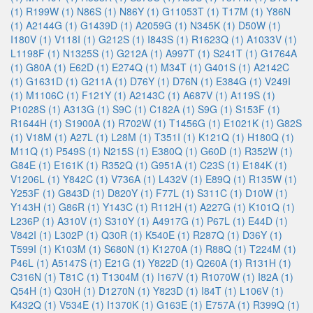
(1)
R199W (1)
N86S (1)
N86Y (1)
G11053T (1)
T17M (1)
Y86N
(1)
A2144G (1)
G1439D (1)
A2059G (1)
N345K (1)
D50W (1)
I180V (1)
V118I (1)
G212S (1)
I843S (1)
R1623Q (1)
A1033V (1)
L1198F (1)
N1325S (1)
G212A (1)
A997T (1)
S241T (1)
G1764A
(1)
G80A (1)
E62D (1)
E274Q (1)
M34T (1)
G401S (1)
A2142C
(1)
G1631D (1)
G211A (1)
D76Y (1)
D76N (1)
E384G (1)
V249I
(1)
M1106C (1)
F121Y (1)
A2143C (1)
A687V (1)
A119S (1)
P1028S (1)
A313G (1)
S9C (1)
C182A (1)
S9G (1)
S153F (1)
R1644H (1)
S1900A (1)
R702W (1)
T1456G (1)
E1021K (1)
G82S
(1)
V18M (1)
A27L (1)
L28M (1)
T351I (1)
K121Q (1)
H180Q (1)
M11Q (1)
P549S (1)
N215S (1)
E380Q (1)
G60D (1)
R352W (1)
G84E (1)
E161K (1)
R352Q (1)
G951A (1)
C23S (1)
E184K (1)
V1206L (1)
Y842C (1)
V736A (1)
L432V (1)
E89Q (1)
R135W (1)
Y253F (1)
G843D (1)
D820Y (1)
F77L (1)
S311C (1)
D10W (1)
Y143H (1)
G86R (1)
Y143C (1)
R112H (1)
A227G (1)
K101Q (1)
L236P (1)
A310V (1)
S310Y (1)
A4917G (1)
P67L (1)
E44D (1)
V842I (1)
L302P (1)
Q30R (1)
K540E (1)
R287Q (1)
D36Y (1)
T599I (1)
K103M (1)
S680N (1)
K1270A (1)
R88Q (1)
T224M (1)
P46L (1)
A5147S (1)
E21G (1)
Y822D (1)
Q260A (1)
R131H (1)
C316N (1)
T81C (1)
T1304M (1)
I167V (1)
R1070W (1)
I82A (1)
Q54H (1)
Q30H (1)
D1270N (1)
Y823D (1)
I84T (1)
L106V (1)
K432Q (1)
V534E (1)
I1370K (1)
G163E (1)
E757A (1)
R399Q (1)