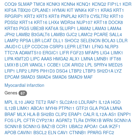
COQ9
SLMAP
TMC8
KCNK3
KCNN4
KCNQ1
KCNQ2
FIP1L1
KDR
KIF5A
TBX20
CPLANE1
HYMAI
KIT
WNK4
KIF11
KRAS
KRT1
RPGRIP1
KRT2
KRT5
KRT8
PNPLA2
KRT9
CYSLTR2
KRT10
PDSS2
KRT14
KRT16
LHX4
WDR34
NUP107
KRT18
DOCK8
KRT83
PIGS
UBE3B
KAT6A
SLURP1
LAMA2
LAMA3
LAMA4
JPH2
LAMB2
B3GALT6
LAMB3
GJC2
LAMC2
PCARE
SALL4
LAMP2
RPSA
LBR
LCAT
DLL1
SHOC2
SELENON
BOLA3
LDLR
JMJD1C
LEP
CCDC39
CSRP3
LEPR
LETM1
LFNG
NLRP3
TTC7A
ADAMTS10
ERGIC1
LIFR
FGF23
MFAP5
LIG4
LIMK1
LIPA
KMT2D
LIPC
AAAS
HMGA2
ALX1
LMNA
LMNB1
IFT88
LMX1B
LOR
VANGL1
CCBE1
LOX
ARID2
LPL
SPRY4
MED25
LRP1
LRP2
LRP5
PIH1D3
DSG4
LTBP2
LTBP3
SH2D1A
LYZ
EPCAM
SMAD3
SMAD4
SMAD6
SMAD9
MAF
Myocardial infarction
Genes
67
MPL
IL10
JAK2
TET2
RAF1
SLC2A10
LDLRAP1
IL12A
HGD
IL12B
LIMK1
ABCA1
MYH9
PTPN11
GTF2I
GLA
PIGA
LMNA
BRAF
MLX
HLA-B
SH2B3
CLIP2
ERAP1
CALR
IL12A-AS1
ENPP1
FOS
LPL
CFTR
CYP27A1
AGPAT2
TLR4
DYRK1B
WRN
SCNN1A
SCNN1B
SCNN1G
BAZ1B
CCR1
UBAC2
APOA1
C4A
IKZF1
APOB
CAVIN1
BSCL2
ELN
CAV1
CTNNB1
PPARG
RFC2