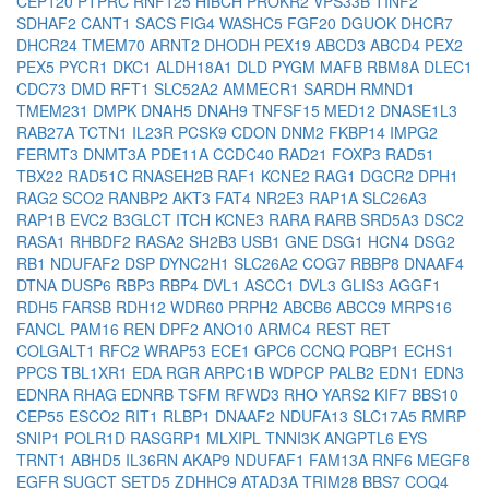
CEP120
PTPRC
RNF125
HIBCH
PROKR2
VPS33B
TINF2
SDHAF2
CANT1
SACS
FIG4
WASHC5
FGF20
DGUOK
DHCR7
DHCR24
TMEM70
ARNT2
DHODH
PEX19
ABCD3
ABCD4
PEX2
PEX5
PYCR1
DKC1
ALDH18A1
DLD
PYGM
MAFB
RBM8A
DLEC1
CDC73
DMD
RFT1
SLC52A2
AMMECR1
SARDH
RMND1
TMEM231
DMPK
DNAH5
DNAH9
TNFSF15
MED12
DNASE1L3
RAB27A
TCTN1
IL23R
PCSK9
CDON
DNM2
FKBP14
IMPG2
FERMT3
DNMT3A
PDE11A
CCDC40
RAD21
FOXP3
RAD51
TBX22
RAD51C
RNASEH2B
RAF1
KCNE2
RAG1
DGCR2
DPH1
RAG2
SCO2
RANBP2
AKT3
FAT4
NR2E3
RAP1A
SLC26A3
RAP1B
EVC2
B3GLCT
ITCH
KCNE3
RARA
RARB
SRD5A3
DSC2
RASA1
RHBDF2
RASA2
SH2B3
USB1
GNE
DSG1
HCN4
DSG2
RB1
NDUFAF2
DSP
DYNC2H1
SLC26A2
COG7
RBBP8
DNAAF4
DTNA
DUSP6
RBP3
RBP4
DVL1
ASCC1
DVL3
GLIS3
AGGF1
RDH5
FARSB
RDH12
WDR60
PRPH2
ABCB6
ABCC9
MRPS16
FANCL
PAM16
REN
DPF2
ANO10
ARMC4
REST
RET
COLGALT1
RFC2
WRAP53
ECE1
GPC6
CCNQ
PQBP1
ECHS1
PPCS
TBL1XR1
EDA
RGR
ARPC1B
WDPCP
PALB2
EDN1
EDN3
EDNRA
RHAG
EDNRB
TSFM
RFWD3
RHO
YARS2
KIF7
BBS10
CEP55
ESCO2
RIT1
RLBP1
DNAAF2
NDUFA13
SLC17A5
RMRP
SNIP1
POLR1D
RASGRP1
MLXIPL
TNNI3K
ANGPTL6
EYS
TRNT1
ABHD5
IL36RN
AKAP9
NDUFAF1
FAM13A
RNF6
MEGF8
EGFR
SUGCT
SETD5
ZDHHC9
ATAD3A
TRIM28
BBS7
COQ4