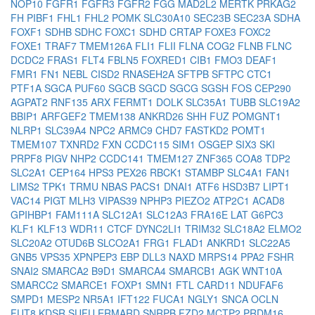
NOP10
FGFR1
FGFR3
FGFR2
FGG
MAD2L2
MERTK
PRKAG2
FH
PIBF1
FHL1
FHL2
POMK
SLC30A10
SEC23B
SEC23A
SDHA
FOXF1
SDHB
SDHC
FOXC1
SDHD
CRTAP
FOXE3
FOXC2
FOXE1
TRAF7
TMEM126A
FLI1
FLII
FLNA
COG2
FLNB
FLNC
DCDC2
FRAS1
FLT4
FBLN5
FOXRED1
CIB1
FMO3
DEAF1
FMR1
FN1
NEBL
CISD2
RNASEH2A
SFTPB
SFTPC
CTC1
PTF1A
SGCA
PUF60
SGCB
SGCD
SGCG
SGSH
FOS
CEP290
AGPAT2
RNF135
ARX
FERMT1
DOLK
SLC35A1
TUBB
SLC19A2
BBIP1
ARFGEF2
TMEM138
ANKRD26
SHH
FUZ
POMGNT1
NLRP1
SLC39A4
NPC2
ARMC9
CHD7
FASTKD2
POMT1
TMEM107
TXNRD2
FXN
CCDC115
SIM1
OSGEP
SIX3
SKI
PRPF8
PIGV
NHP2
CCDC141
TMEM127
ZNF365
COA8
TDP2
SLC2A1
CEP164
HPS3
PEX26
RBCK1
STAMBP
SLC4A1
FAN1
LIMS2
TPK1
TRMU
NBAS
PACS1
DNAI1
ATF6
HSD3B7
LIPT1
VAC14
PIGT
MLH3
VIPAS39
NPHP3
PIEZO2
ATP2C1
ACAD8
GPIHBP1
FAM111A
SLC12A1
SLC12A3
FRA16E
LAT
G6PC3
KLF1
KLF13
WDR11
CTCF
DYNC2LI1
TRIM32
SLC18A2
ELMO2
SLC20A2
OTUD6B
SLCO2A1
FRG1
FLAD1
ANKRD1
SLC22A5
GNB5
VPS35
XPNPEP3
EBP
DLL3
NAXD
MRPS14
PPA2
FSHR
SNAI2
SMARCA2
B9D1
SMARCA4
SMARCB1
AGK
WNT10A
SMARCC2
SMARCE1
FOXP1
SMN1
FTL
CARD11
NDUFAF6
SMPD1
MESP2
NR5A1
IFT122
FUCA1
NGLY1
SNCA
OCLN
FUT8
KDSR
SUFU
ERMARD
SNRPB
FZD2
MCTP2
PRDM16