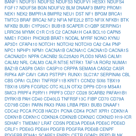
BANF1
NDUFS1
NDUFS2
NDUFS3
NDUFV1
HESX1
NDUFS4
FGF17
NDUFS8
BGN
NDUFV2
BLM
DNAAF3
BMP2
PROM1
NEK1
NEK2
BMPR1A
BMPR2
NEU1
DST
NF1
BPGM
BRCA1
TMTC3
BRAF
BRCA2
NF2
NFIA
NFE2L2
BTD
NFIX
NFKB1
BTK
NFKB2
BUB1
CYP26C1
BUB1B
SCAPER
C1QBP
SERPING1
LRRC56
MYMK
C1R
C1S
C2
CACNA1H
C4A
BCL10
CAPN5
NME1
FOXH1
PHOX2B
BRAT1
NODAL
MYRF
NONO
KYNU
AP3D1
CFAP410
NOTCH1
NOTCH2
NOTCH3
CA2
CA4
PNP
NPC1
NPHP1
NPM1
CACNA1B
CACNA1C
CACNA1D
CACNA1S
CACNA2D1
NPPA
CACNB2
SLC25A20
PLOD3
NRAS
CALM1
CALM2
NRL
CALM3
CALR
NT5E
NTRK1
TAF1A
ROR2
NUMA1
BAZ1B
CASP8
OAS1
CASP10
CRPPA
SEMA5A
CASQ2
CASR
RIPK4
AIP
CAV1
CAV3
PSTPIP1
RUNX1
SLC7A7
SERPINA6
CBL
CBS
OPA1
CLDN1
TNFRSF11B
KRIT1
CCND2
SIX6
TBX19
TBX18
USP8
FCGR2C
OTC
KLLN
OTX2
DPP9
CD19
MS4A1
SMC3
PRPF4
P2RY11
PRPF3
CD27
CD28
SCARB2
PAFAH1B1
DYRK1B
PAH
CD40
CD40LG
TNFRSF13C
FIBP
CD70
CD79A
CD79B
CD81
PARN
PAX3
PAX6
LRBA
PBX1
BUB3
DNAAF1
CDC42
PCCA
PCCB
HACD1
PCNA
CDK4
PCNT
XPR1
CDKN1A
CDKN1B
CDKN1C
CDKN2A
CDKN2B
CDKN2C
CDKN2D
H19-ICR
SDHAF1
TMEM67
LRAT
CDSN
PDE3A
PDE6A
PDE6C
PDE6D
CRLF1
PDE6G
PDE6H
PDGFB
PDGFRA
PDE6B
CENPF
PDGFRB
PDHA1
SCARF2
ENPP1
CFTR
GDAP1
PEPD
BLNK