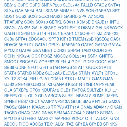
BBS12
G6PC
G6PD
SNRNP200
SLC37A4
PALLD
STAG2
SNTA1
SLX4
GAA
AFF4
RAI1
SCN3B
MGME1
INVS
SON
GABRA3
SP7
SOS1
SOS2
SOX2
SOX3
RAB23
GABRD
SPATA7
SOX5
TRAF3IP2
SOX9
SOX10
CERKL
SOX11
KDM5B
DNAJB11
INTU
SPAG1
ANKS6
GALE
SPARC
EOGT
SETX
DIS3L2
GALNS
WWOX
GALNT3
SPIB
CHST14
RTEL1
ERAP1
C15ORF41
KIZ
ZNF423
GJB6
SPTA1
SDCCAG8
SPTB
KIF1B
TMEM126B
IQSEC2
GAS1
HDAC8
AKR1D1
GATA1
CPLX1
MAP3K20
GATA2
GATA3
GATA4
MYOZ2
GATA6
GBA
GBE1
CDH23
SRP54
TAB2
GCDH
SRY
GCH1
NKX2-6
GCK
POGZ
MCCC2
COL25A1
SSR4
GNPTG
SMOC1
SRCAP
C12ORF57
SLFN14
GDF1
GDF2
COQ2
ADA2
BBS9
GDNF
NFU1
GFI1
STAR
NAGS
STAT1
GGCX
STAT3
STAT4
STAT5B
NOD2
SLC52A3
ELOVL4
STIM1
XYLT1
GPD1L
XYLT2
STK4
IFIH1
GJA1
CDAN1
STK11
MALT1
GJA5
GJA8
GJB2
ZNF469
GJB3
STX3
GANAB
KISS1R
TXNL4A
PNPLA6
GLA
STXBP2
GPC3
NDUFA12
GLB1
PMPCA
SULT2B1
KLHL7
REEP6
GLI1
GLI2
GLI3
ABCC8
SURF1
NBEAL2
SUMF1
MYPN
SYNE2
HES7
CFC1
VAMP7
VPS13A
GLUL
SMG9
HYLS1
GM2A
PACS2
GNA11
KIAA0556
TRPV3
ATP11A
GNAI2
ADAM17
GNAI3
TACR3
GNAQ
TAF2
GNAS
SEMA4A
COX4I2
GNAT2
STRA6
MYO18B
GTPBP3
MAP3K7
MAPRE2
KCNQ1OT1
TALDO1
GNS
ABCG5
PIGO
ABCG8
TBX1
ALG1
TAZ
GP1BA
GP1BB
SPINK5