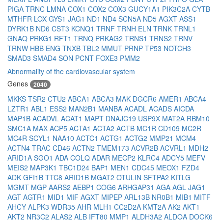
PIGA
TRNC
LMNA
COX1
COX2
COX3
GUCY1A1
PIK3C2A
CYTB
MTHFR
LOX
GYS1
JAG1
ND1
ND4
SCN5A
ND5
AGXT
ASS1
DYRK1B
ND6
CST3
KCNQ1
TRNF
TRNH
ELN
TRNK
TRNL1
GNAQ
PRKG1
RFT1
TRNQ
PRKAG2
TRNS1
TRNS2
TRNV
TRNW
HBB
ENG
TNXB
TBL2
MMUT
PRNP
TP53
NOTCH3
SMAD3
SMAD4
SON
PCNT
FOXE3
PMM2
Abnormality of the cardiovascular system
Genes
2040
MKKS
TSR2
CTU2
ABCA1
ABCA3
MAK
DGCR6
AMER1
ABCA4
LZTR1
ABL1
ESS2
MAN2B1
MANBA
ACADL
ACADS
AICDA
MAP1B
ACADVL
ACAT1
MAPT
DNAJC19
USP9X
MAT2A
RBM10
SMC1A
MAX
ACP5
ACTA1
ACTA2
ACTB
MC1R
CD109
MC2R
MC4R
SCYL1
NAA10
ACTC1
ACTG1
ACTG2
MMP21
MCM4
ACTN4
TRAC
CD46
ACTN2
TMEM173
ACVR2B
ACVRL1
MDH2
ARID1A
SGO1
ADA
COLQ
ADAR
MECP2
KLRC4
ADCY5
MEFV
MEIS2
MAP3K1
TBC1D24
BAP1
MEN1
CDC45
MEOX1
FZD4
ADK
GFI1B
TTC8
ARID1B
MGAT2
OTULIN
SFTPA2
KITLG
MGMT
MGP
AARS2
AEBP1
COG6
ARHGAP31
AGA
AGL
JAG1
AGT
AGTR1
MID1
MIF
AGXT
MIPEP
ARL13B
NR0B1
MIB1
MITF
AHCY
ALPK3
WDR35
AHR
MLH1
CC2D2A
KMT2A
AK2
AKT1
AKT2
NR3C2
ALAS2
ALB
IFT80
MMP1
ALDH3A2
ALDOA
DOCK6