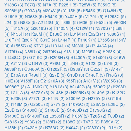
Y188C (6)
T87Q (5)
I47A (5)
P225H (5)
T25W (5)
F359C (5)
S298P (5)
G93A (5)
M204V (5)
Y115F (5)
E545K (5)
Q148H (5)
G190S (5)
N363S (5)
E542K (5)
Y402H (5)
V179L (5)
A1298C (5)
L24I (5)
N88S (5)
A2143G (5)
T399I (5)
M36I (5)
F53L (5)
V600R
(5)
T315A (5)
G2019S (5)
T1405N (4)
Q12W (4)
N370S (4)
L98H
(4)
N155H (4)
K20M (4)
E138G (4)
L31M (4)
E92Q (4)
N680S (4)
L10F (4)
Q80K (4)
C31G (4)
L444P (4)
P140K (4)
L755S (4)
I54V
(4)
A1555G (4)
K76T (4)
I1314L (4)
M230L (4)
P1446A (4)
V179D (4)
N88D (4)
G970R (4)
Y181I (4)
M235T (4)
R263K (4)
T14484C (3)
G719C (3)
R206H (3)
S1400A (3)
S1400I (3)
Q16W
(3)
A71V (3)
C134W (3)
A98G (3)
T24H (3)
V122I (3)
L74I (3)
A636P (3)
G3460A (3)
G1202R (3)
D988Y (3)
Q252H (3)
A147T
(3)
E10A (3)
R496H (3)
Q27E (3)
G13D (3)
Q148R (3)
R16G (3)
I10E (3)
V158F (3)
G21210A (3)
K55R (3)
A181V (3)
V205C (3)
A6986G (3)
A1166C (3)
Y181V (3)
A2142G (3)
R506Q (3)
E298D
(3)
L211A (3)
R572Y (3)
G143E (3)
H295R (3)
G140A (3)
R132C
(3)
E23K (3)
V777L (3)
F11N (2)
S1009A (2)
H275Y (2)
G719S
(2)
I148M (2)
G250E (2)
S77Y (2)
T1095C (2)
E28A (2)
E28C (2)
E28D (2)
S1400C (2)
S1400E (2)
S1400D (2)
D1790G (2)
S1400G (2)
S1400F (2)
L8585R (2)
I105V (2)
T20S (2)
T69D (2)
C481S (2)
Y93C (2)
E138R (2)
E138Q (2)
T47D (2)
F359V (2)
E138K (2)
Q422H (2)
R753Q (2)
R404C (2)
C283Y (2)
L31F (2)