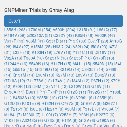
SNPMiner Trials by Shray Alag
C807T
L858R (263)
T790M (254)
V600E (204)
T315I (91)
L861Q (77)
M184V (59)
G20210A (51)
C282Y (49)
K65R (48)
V600K (46)
V617F (43)
V66M (41)
G551D (41)
P13K (39)
C677T (29)
A118G
(28)
I84V (27)
V158M (25)
H63D (24)
V32I (24)
I50V (23)
I47V
(21)
L33F (19)
K103N (19)
L76V (18)
Y181C (18)
D816V (17)
V82A (16)
T380A (16)
S1251N (16)
S1255P (16)
G178R (16)
G1244E (16)
S549R (16)
R117H (15)
M41L (15)
S549N (15)
I54L
(15)
G551S (15)
G1349D (15)
K219Q (14)
C3435T (14)
S768I
(14)
Q151M (14)
L90M (13)
K27M (13)
L89V (13)
D842V (13)
G719A (12)
G11778A (12)
L74V (12)
M46I (12)
D67N (12)
K70E
(12)
K70R (12)
I54M (12)
V11I (12)
L210W (12)
G48V (11)
E138A (11)
D961H (11)
T74P (11)
G12C (11)
R192G (11)
Y188L
(11)
P4503A (10)
E255K (10)
Q12H (9)
V299L (9)
L265P (9)
G12D (9)
K101E (9)
R132H (9)
C797S (9)
G1691A (8)
G2677T
(8)
T215Y (8)
I50L (8)
H221Y (8)
V30M (8)
F317L (7)
V106A (7)
M184I (7)
M230I (7)
L100I (7)
Y253H (7)
Y93H (6)
F227C (6)
V108I (6)
A3243G (6)
G73S (6)
P12A (6)
G12V (6)
G190A (6)
H1047R (6)
N40D (6)
D299G (6)
D30N (6)
C1236T (6)
V600D (6)