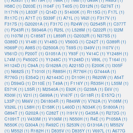
(1)
A393T (1)
W719R (1)
T66K (1)
T66I (1)
G49A (1)
R48G (1)
H58C (1)
D203E (1)
I104F (1)
T40S (1)
D312N (1)
G276T (1)
I1171N (1)
L833F (1)
Q14D (1)
S1400K (1)
R115G (1)
F17L (1)
R117C (1)
A71T (1)
S339F (1)
A71L (1)
V62I (1)
F317V (1)
F317S (1)
G20201A (1)
F317C (1)
R24W (1)
G2545R (1)
C377T
(1)
P243R (1)
S9346A (1)
R25L (1)
L528M (1)
Q222R (1)
I22M
(1)
I107M (1)
C1858T (1)
L859R (1)
G2032R (1)
N375S (1)
G389D (1)
V148I (1)
V148G (1)
V560G (1)
C242T (1)
G389R (1)
H369P (1)
A98S (1)
G2500A (1)
T69S (1)
I349V (1)
I107V (1)
V561D (1)
P200T (1)
G1051A (1)
Y93F (1)
Y414C (1)
Y1248H (1)
L74M (1)
P4502C (1)
Y1248C (1)
Y1248D (1)
V89L (1)
T164I (1)
H1124D (1)
C94A (1)
G1628A (1)
A2215D (1)
E200K (1)
I305F
(1)
N682S (1)
T1010I (1)
R885H (1)
R776H (1)
G7444A (1)
R776G (1)
E354Q (1)
A21443C (1)
D110H (1)
R620W (1)
A54T
(1)
D594G (1)
D110E (1)
T49A (1)
F116Y (1)
R535H (1)
L55M (1)
E571K (1)
L55R (1)
M2540A (1)
E92K (1)
G238A (1)
E6V (1)
K509I (1)
V21I (1)
G699A (1)
V167F (1)
G118R (1)
E157Q (1)
L33P (1)
M66V (1)
D61804R (1)
R849W (1)
V762A (1)
V108M (1)
V326L (1)
L58H (1)
E158K (1)
L460D (1)
N334K (1)
S1800A (1)
G894T (1)
G202A (1)
C282T (1)
I191V (1)
G435A (1)
R272G (1)
C1091T (1)
V433M (1)
V106M (1)
N550H (1)
R4E (1)
P1058A (1)
N550K (1)
G304A (1)
R492C (1)
S253N (1)
G1316A (1)
M552V
(1)
M552I (1)
R182H (1)
D835V (1)
D835Y (1)
V697L (1)
A677G