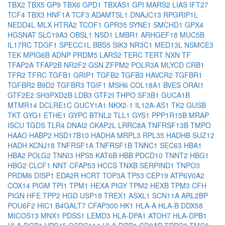
TBX2
TBX5
GP9
TBX6
GPD1
TBXAS1
GPI
MARS2
LIAS
IFT27
TCF4
TBX3
HNF1A
TCF3
ADAMTSL1
DNAJC13
RPGRIP1L
NEDD4L
MLX
HTRA2
TCOF1
GPR35
SYNE1
SMCHD1
GPX4
HGSNAT
SLC19A3
OBSL1
NSD1
LMBR1
ARHGEF18
MUC5B
IL17RC
TDGF1
SPECC1L
BBS5
SIK3
NR3C1
MED13L
NSMCE3
TEK
MPIG6B
ADNP
PRDM5
LARS2
TERC
TERT
NXN
TF
TFAP2A
TFAP2B
NR2F2
GSN
ZFPM2
POLR3A
MLYCD
CRB1
TFR2
TFRC
TGFB1
GRIP1
TGFB2
TGFB3
HAVCR2
TGFBR1
TGFBR2
B9D2
TGFBR3
TGIF1
MSH6
COL18A1
BVES
ORAI1
GTF2E2
SH3PXD2B
LDB3
GTF2I
THPO
SF3B1
GUCA1B
MTMR14
DCLRE1C
GUCY1A1
NKX2-1
IL12A-AS1
TK2
GUSB
TKT
GYG1
ETHE1
GYPC
BTNL2
TLL1
GYS1
PPP1R15B
MRAP
ISCU
TGDS
TLR4
DNAI2
CKAP2L
LRRC8A
TNFRSF13B
TMPO
HAAO
HABP2
HSD17B10
HADHA
MRPL3
RPL35
HADHB
SUZ12
HADH
KCNJ18
TNFRSF1A
TNFRSF1B
TNNC1
SEC63
HBA1
HBA2
POLG2
TNNI3
HPS5
KAT6B
HBB
PDCD10
TNNT2
HBG1
HBG2
CLCF1
NNT
CFAP53
HCCS
TNXB
SERPIND1
TNPO3
PRDM6
DISP1
EDA2R
HCRT
TOP3A
TP53
CEP19
ATP6V0A2
COX14
PIGM
TPI1
TPM1
HEXA
PIGY
TPM2
HEXB
TPM3
CFH
PIGN
HFE
TPP2
HGD
USP18
TREX1
ASXL1
SCN11A
ARL2BP
POU6F2
HIC1
B4GALT7
CFAP300
HK1
HLA-A
HLA-B
DDX58
MICOS13
MNX1
PDSS1
LEMD3
HLA-DPA1
ATOH7
HLA-DPB1