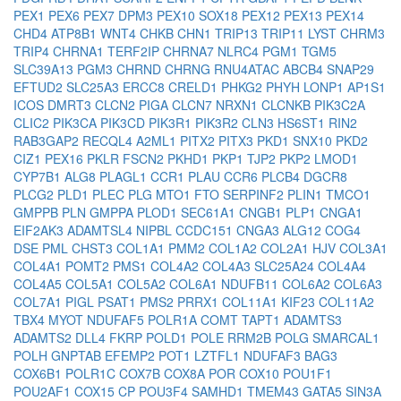
PEX1
PEX6
PEX7
DPM3
PEX10
SOX18
PEX12
PEX13
PEX14
CHD4
ATP8B1
WNT4
CHKB
CHN1
TRIP13
TRIP11
LYST
CHRM3
TRIP4
CHRNA1
TERF2IP
CHRNA7
NLRC4
PGM1
TGM5
SLC39A13
PGM3
CHRND
CHRNG
RNU4ATAC
ABCB4
SNAP29
EFTUD2
SLC25A3
ERCC8
CRELD1
PHKG2
PHYH
LONP1
AP1S1
ICOS
DMRT3
CLCN2
PIGA
CLCN7
NRXN1
CLCNKB
PIK3C2A
CLIC2
PIK3CA
PIK3CD
PIK3R1
PIK3R2
CLN3
HS6ST1
RIN2
RAB3GAP2
RECQL4
A2ML1
PITX2
PITX3
PKD1
SNX10
PKD2
CIZ1
PEX16
PKLR
FSCN2
PKHD1
PKP1
TJP2
PKP2
LMOD1
CYP7B1
ALG8
PLAGL1
CCR1
PLAU
CCR6
PLCB4
DGCR8
PLCG2
PLD1
PLEC
PLG
MTO1
FTO
SERPINF2
PLIN1
TMCO1
GMPPB
PLN
GMPPA
PLOD1
SEC61A1
CNGB1
PLP1
CNGA1
EIF2AK3
ADAMTSL4
NIPBL
CCDC151
CNGA3
ALG12
COG4
DSE
PML
CHST3
COL1A1
PMM2
COL1A2
COL2A1
HJV
COL3A1
COL4A1
POMT2
PMS1
COL4A2
COL4A3
SLC25A24
COL4A4
COL4A5
COL5A1
COL5A2
COL6A1
NDUFB11
COL6A2
COL6A3
COL7A1
PIGL
PSAT1
PMS2
PRRX1
COL11A1
KIF23
COL11A2
TBX4
MYOT
NDUFAF5
POLR1A
COMT
TAPT1
ADAMTS3
ADAMTS2
DLL4
FKRP
POLD1
POLE
RRM2B
POLG
SMARCAL1
POLH
GNPTAB
EFEMP2
POT1
LZTFL1
NDUFAF3
BAG3
COX6B1
POLR1C
COX7B
COX8A
POR
COX10
POU1F1
POU2AF1
COX15
CP
POU3F4
SAMHD1
TMEM43
GATA5
SIN3A