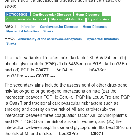
stroke.
NCT00049933
Cardiovascular Diseases
Heart Diseases
Cerebrovascular Accident
Myocardial Infarction
Hypertension
MeSH:
Infarction
Cardiovascular Diseases
Heart Diseases
Myocardial Infarction
Stroke
HPO:
Abnormality of the cardiovascular system
Myocardial infarction
Stroke
The main variants of interest are: (la) factor XIIIA Val34Leu; (ib)
platelet glycoprotein (PGP) Jib Ile843Ser; (ic) PGP IIIa Leu33Pro;
and (id) PGP Ia
C807T
. --- Val34Leu --- --- Ile843Ser --- ---
Leu33Pro --- ---
C807T
---
The secondary aims include the assessment of other drug-gene,
risk-factor-gene or gene-gene interactions on risk: (2a) the
interaction between PGP IIb Ser843, PGP lila Leu33Pro and PGP
Ia
C807T
and traditional cardiovascular risk factors such as
smoking and obesity on the risk of MI and stroke; (2b) the
interaction between three coagulation factor XIII polymorphisms
and PAl-1 4G/5G on the risk of stroke in women; and (2c) the
interaction between aspirin use and glycoprotein IIIa Leu33Pro on
the risk of MI and stroke. --- Leu33Pro --- ---
C807T
---