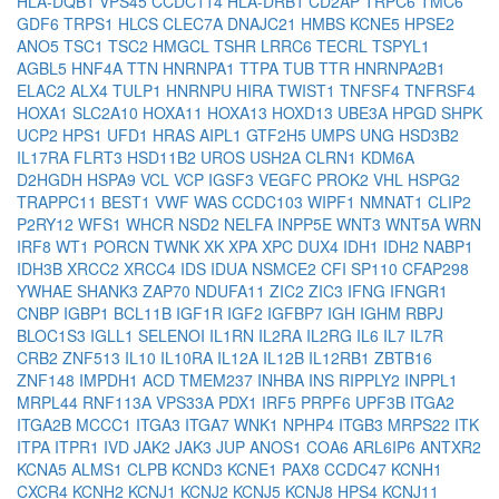
HLA-DQB1
VPS45
CCDC114
HLA-DRB1
CD2AP
TRPC6
TMC6
GDF6
TRPS1
HLCS
CLEC7A
DNAJC21
HMBS
KCNE5
HPSE2
ANO5
TSC1
TSC2
HMGCL
TSHR
LRRC6
TECRL
TSPYL1
AGBL5
HNF4A
TTN
HNRNPA1
TTPA
TUB
TTR
HNRNPA2B1
ELAC2
ALX4
TULP1
HNRNPU
HIRA
TWIST1
TNFSF4
TNFRSF4
HOXA1
SLC2A10
HOXA11
HOXA13
HOXD13
UBE3A
HPGD
SHPK
UCP2
HPS1
UFD1
HRAS
AIPL1
GTF2H5
UMPS
UNG
HSD3B2
IL17RA
FLRT3
HSD11B2
UROS
USH2A
CLRN1
KDM6A
D2HGDH
HSPA9
VCL
VCP
IGSF3
VEGFC
PROK2
VHL
HSPG2
TRAPPC11
BEST1
VWF
WAS
CCDC103
WIPF1
NMNAT1
CLIP2
P2RY12
WFS1
WHCR
NSD2
NELFA
INPP5E
WNT3
WNT5A
WRN
IRF8
WT1
PORCN
TWNK
XK
XPA
XPC
DUX4
IDH1
IDH2
NABP1
IDH3B
XRCC2
XRCC4
IDS
IDUA
NSMCE2
CFI
SP110
CFAP298
YWHAE
SHANK3
ZAP70
NDUFA11
ZIC2
ZIC3
IFNG
IFNGR1
CNBP
IGBP1
BCL11B
IGF1R
IGF2
IGFBP7
IGH
IGHM
RBPJ
BLOC1S3
IGLL1
SELENOI
IL1RN
IL2RA
IL2RG
IL6
IL7
IL7R
CRB2
ZNF513
IL10
IL10RA
IL12A
IL12B
IL12RB1
ZBTB16
ZNF148
IMPDH1
ACD
TMEM237
INHBA
INS
RIPPLY2
INPPL1
MRPL44
RNF113A
VPS33A
PDX1
IRF5
PRPF6
UPF3B
ITGA2
ITGA2B
MCCC1
ITGA3
ITGA7
WNK1
NPHP4
ITGB3
MRPS22
ITK
ITPA
ITPR1
IVD
JAK2
JAK3
JUP
ANOS1
COA6
ARL6IP6
ANTXR2
KCNA5
ALMS1
CLPB
KCND3
KCNE1
PAX8
CCDC47
KCNH1
CXCR4
KCNH2
KCNJ1
KCNJ2
KCNJ5
KCNJ8
HPS4
KCNJ11