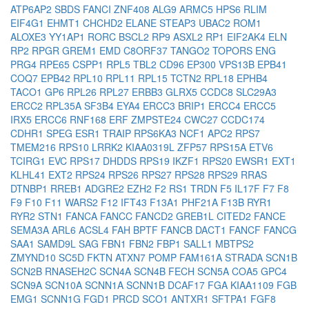
ATP6AP2
SBDS
FANCI
ZNF408
ALG9
ARMC5
HPS6
RLIM
EIF4G1
EHMT1
CHCHD2
ELANE
STEAP3
UBAC2
ROM1
ALOXE3
YY1AP1
RORC
BSCL2
RP9
ASXL2
RP1
EIF2AK4
ELN
RP2
RPGR
GREM1
EMD
C8ORF37
TANGO2
TOPORS
ENG
PRG4
RPE65
CSPP1
RPL5
TBL2
CD96
EP300
VPS13B
EPB41
COQ7
EPB42
RPL10
RPL11
RPL15
TCTN2
RPL18
EPHB4
TACO1
GP6
RPL26
RPL27
ERBB3
GLRX5
CCDC8
SLC29A3
ERCC2
RPL35A
SF3B4
EYA4
ERCC3
BRIP1
ERCC4
ERCC5
IRX5
ERCC6
RNF168
ERF
ZMPSTE24
CWC27
CCDC174
CDHR1
SPEG
ESR1
TRAIP
RPS6KA3
NCF1
APC2
RPS7
TMEM216
RPS10
LRRK2
KIAA0319L
ZFP57
RPS15A
ETV6
TCIRG1
EVC
RPS17
DHDDS
RPS19
IKZF1
RPS20
EWSR1
EXT1
KLHL41
EXT2
RPS24
RPS26
RPS27
RPS28
RPS29
RRAS
DTNBP1
RREB1
ADGRE2
EZH2
F2
RS1
TRDN
F5
IL17F
F7
F8
F9
F10
F11
WARS2
F12
IFT43
F13A1
PHF21A
F13B
RYR1
RYR2
STN1
FANCA
FANCC
FANCD2
GREB1L
CITED2
FANCE
SEMA3A
ARL6
ACSL4
FAH
BPTF
FANCB
DACT1
FANCF
FANCG
SAA1
SAMD9L
SAG
FBN1
FBN2
FBP1
SALL1
MBTPS2
ZMYND10
SC5D
FKTN
ATXN7
POMP
FAM161A
STRADA
SCN1B
SCN2B
RNASEH2C
SCN4A
SCN4B
FECH
SCN5A
COA5
GPC4
SCN9A
SCN10A
SCNN1A
SCNN1B
DCAF17
FGA
KIAA1109
FGB
EMG1
SCNN1G
FGD1
PRCD
SCO1
ANTXR1
SFTPA1
FGF8