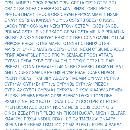
CPN1
MINPP1
CPOX
PPARG
CPS1
CPT1A
CPT2
GTF2IRD1
CR2
CTSA
GDF3
CREBBP
SLC40A1
SH2B1
CRKL
PPOX
PPP1CB
DNAH1
THOC6
CRX
CRYAB
PPP2CA
MMEL1
NSMF
GNA14
CSF2RA
KANSL1
NUP155
CSF2RB
SEC24C
ISG15
LACC1
PRF1
CSNK2A1
NEK8
TTC37
SETBP1
IQCB1
CNGB3
PRKACA
CST3
LPIN2
PRKACG
CEP41
CSTA
MPLKIP
PRKAR1A
KBTBD13
NKX2-5
GIGYF2
PRKCD
CTBP1
CCN2
CAVIN1
CTLA4
PRKCSH
PRKG1
CTNS
MAPK1
CTNNB1
CTNND2
CTSB
MAP2K1
IL17RD
MAP2K2
CEP57
CTSH
NEXN
CTSK
NEUROG3
PRNP
ADAMTSL2
PROC
PROP1
SEMA3E
PROS1
ATPAF2
CYB561
CYBA
CYBB
CEP104
CYLD
COX20
TET2
LDLRAP1
PRPF31
TCTN3
TRPM4
IFT140
NLRP12
MASP1
DDX59
HTRA1
AHI1
NDUFS7
SAMD9
PRTN3
PLVAP
PSAP
DCAF8
HDAC4
PSEN1
PSEN2
TRAF3IP1
ABCA12
TMEM94
CYP7A1
PET100
CYP11A1
CYP11B1
IFT172
CYP11B2
CYP17A1
PIEZO1
CYP21A2
CYBC1
CYP24A1
CYP27A1
DHX38
KIAA0586
PSMB4
PTDSS1
PSMB8
PSMB9
CD55
PTPN22
DAXX
TTC25
DBH
PSMD12
NHLRC2
KCTD1
DNAL1
CUL7
DCC
GPR101
PTCH1
PTEN
BCOR
ACE
DCTN1
NSUN2
NEK9
DDB2
DDC
PTGIS
GINS1
ZEB2
PTH1R
PLEKHM1
PHGDH
B3GAT3
MKS1
HELLPAR
KIAA0753
FBXL4
NSDHL
DDX11
LRIG2
TMEM260
DNAAF5
KLHL3
DES
FREM2
TRMT10C
CCM2
PTPN11
PTPN14
SARS2