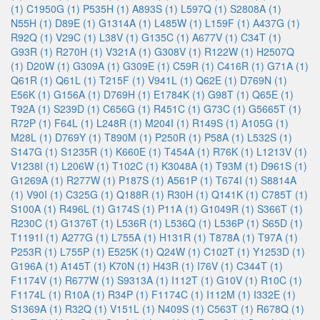
(1)
C1950G (1)
P535H (1)
A893S (1)
L597Q (1)
S2808A (1)
N55H (1)
D89E (1)
G1314A (1)
L485W (1)
L159F (1)
A437G (1)
R92Q (1)
V29C (1)
L38V (1)
G135C (1)
A677V (1)
C34T (1)
G93R (1)
R270H (1)
V321A (1)
G308V (1)
R122W (1)
H2507Q
(1)
D20W (1)
G309A (1)
G309E (1)
C59R (1)
C416R (1)
G71A (1)
Q61R (1)
Q61L (1)
T215F (1)
V941L (1)
Q62E (1)
D769N (1)
E56K (1)
G156A (1)
D769H (1)
E1784K (1)
G98T (1)
Q65E (1)
T92A (1)
S239D (1)
C656G (1)
R451C (1)
G73C (1)
G5665T (1)
R72P (1)
F64L (1)
L248R (1)
M204I (1)
R149S (1)
A105G (1)
M28L (1)
D769Y (1)
T890M (1)
P250R (1)
P58A (1)
L532S (1)
S147G (1)
S1235R (1)
K660E (1)
T454A (1)
R76K (1)
L1213V (1)
V1238I (1)
L206W (1)
T102C (1)
K3048A (1)
T93M (1)
D961S (1)
G1269A (1)
R277W (1)
P187S (1)
A561P (1)
T674I (1)
S8814A
(1)
V90I (1)
C325G (1)
Q188R (1)
R30H (1)
Q141K (1)
C785T (1)
S100A (1)
R496L (1)
G174S (1)
P11A (1)
G1049R (1)
S366T (1)
R230C (1)
G1376T (1)
L536R (1)
L536Q (1)
L536P (1)
S65D (1)
T1191I (1)
A277G (1)
L755A (1)
H131R (1)
T878A (1)
T97A (1)
P253R (1)
L755P (1)
E525K (1)
Q24W (1)
C102T (1)
Y1253D (1)
G196A (1)
A145T (1)
K70N (1)
H43R (1)
I76V (1)
C344T (1)
F1174V (1)
R677W (1)
S9313A (1)
I112T (1)
G10V (1)
R10C (1)
F1174L (1)
R10A (1)
R34P (1)
F1174C (1)
I112M (1)
I332E (1)
S1369A (1)
R32Q (1)
V151L (1)
N409S (1)
C563T (1)
R678Q (1)