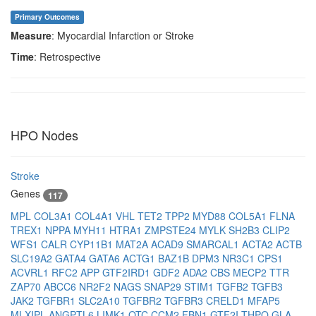
Primary Outcomes
Measure
: Myocardial Infarction or Stroke
Time
: Retrospective
HPO Nodes
Stroke
Genes
117
MPL
COL3A1
COL4A1
VHL
TET2
TPP2
MYD88
COL5A1
FLNA
TREX1
NPPA
MYH11
HTRA1
ZMPSTE24
MYLK
SH2B3
CLIP2
WFS1
CALR
CYP11B1
MAT2A
ACAD9
SMARCAL1
ACTA2
ACTB
SLC19A2
GATA4
GATA6
ACTG1
BAZ1B
DPM3
NR3C1
CPS1
ACVRL1
RFC2
APP
GTF2IRD1
GDF2
ADA2
CBS
MECP2
TTR
ZAP70
ABCC6
NR2F2
NAGS
SNAP29
STIM1
TGFB2
TGFB3
JAK2
TGFBR1
SLC2A10
TGFBR2
TGFBR3
CRELD1
MFAP5
MLXIPL
ANGPTL6
LIMK1
OTC
CCM2
FBN1
GTF2I
THPO
GLA