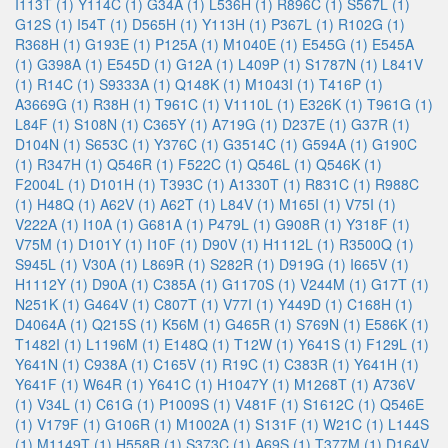
I113T (1)
Y114C (1)
G34A (1)
L536H (1)
R896C (1)
S567L (1)
G12S (1)
I54T (1)
D565H (1)
Y113H (1)
P367L (1)
R102G (1)
R368H (1)
G193E (1)
P125A (1)
M1040E (1)
E545G (1)
E545A
(1)
G398A (1)
E545D (1)
G12A (1)
L409P (1)
S1787N (1)
L841V
(1)
R14C (1)
S9333A (1)
Q148K (1)
M1043I (1)
T416P (1)
A3669G (1)
R38H (1)
T961C (1)
V1110L (1)
E326K (1)
T961G (1)
L84F (1)
S108N (1)
C365Y (1)
A719G (1)
D237E (1)
G37R (1)
D104N (1)
S653C (1)
Y376C (1)
G3514C (1)
G594A (1)
G190C
(1)
R347H (1)
Q546R (1)
F522C (1)
Q546L (1)
Q546K (1)
F2004L (1)
D101H (1)
T393C (1)
A1330T (1)
R831C (1)
R988C
(1)
H48Q (1)
A62V (1)
A62T (1)
L84V (1)
M165I (1)
V75I (1)
V222A (1)
I10A (1)
G681A (1)
P479L (1)
G908R (1)
Y318F (1)
V75M (1)
D101Y (1)
I10F (1)
D90V (1)
H1112L (1)
R3500Q (1)
S945L (1)
V30A (1)
L869R (1)
S282R (1)
D919G (1)
I665V (1)
H1112Y (1)
D90A (1)
C385A (1)
G1170S (1)
V244M (1)
G17T (1)
N251K (1)
G464V (1)
C807T (1)
V77I (1)
Y449D (1)
C168H (1)
D4064A (1)
Q215S (1)
K56M (1)
G465R (1)
S769N (1)
E586K (1)
T1482I (1)
L1196M (1)
E148Q (1)
T12W (1)
Y641S (1)
F129L (1)
Y641N (1)
C938A (1)
C165V (1)
R19C (1)
C383R (1)
Y641H (1)
Y641F (1)
W64R (1)
Y641C (1)
H1047Y (1)
M1268T (1)
A736V
(1)
V34L (1)
C61G (1)
P1009S (1)
V481F (1)
S1612C (1)
Q546E
(1)
V179F (1)
G106R (1)
M1002A (1)
S131F (1)
W21C (1)
L144S
(1)
M1149T (1)
H558R (1)
S373C (1)
A69S (1)
T377M (1)
D164V