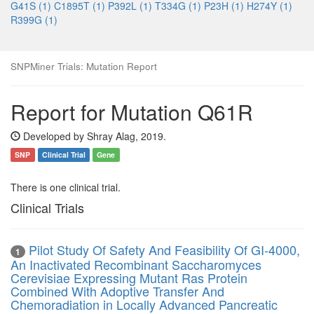
G41S (1)
C1895T (1)
P392L (1)
T334G (1)
P23H (1)
H274Y (1)
R399G (1)
SNPMiner Trials: Mutation Report
Report for Mutation Q61R
Developed by Shray Alag, 2019.
SNP
Clinical Trial
Gene
There is one clinical trial.
Clinical Trials
Pilot Study Of Safety And Feasibility Of GI-4000,
1
An Inactivated Recombinant Saccharomyces
Cerevisiae Expressing Mutant Ras Protein
Combined With Adoptive Transfer And
Chemoradiation in Locally Advanced Pancreatic