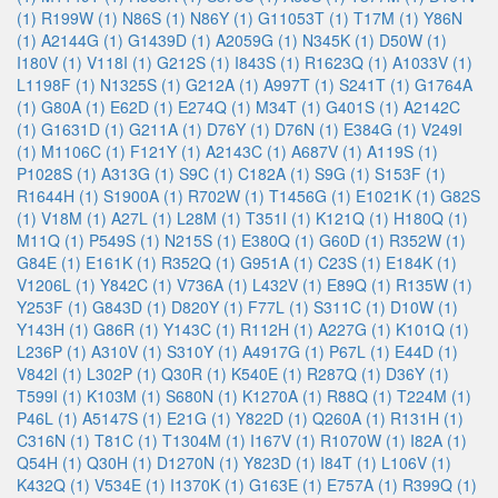
(1)
R199W (1)
N86S (1)
N86Y (1)
G11053T (1)
T17M (1)
Y86N
(1)
A2144G (1)
G1439D (1)
A2059G (1)
N345K (1)
D50W (1)
I180V (1)
V118I (1)
G212S (1)
I843S (1)
R1623Q (1)
A1033V (1)
L1198F (1)
N1325S (1)
G212A (1)
A997T (1)
S241T (1)
G1764A
(1)
G80A (1)
E62D (1)
E274Q (1)
M34T (1)
G401S (1)
A2142C
(1)
G1631D (1)
G211A (1)
D76Y (1)
D76N (1)
E384G (1)
V249I
(1)
M1106C (1)
F121Y (1)
A2143C (1)
A687V (1)
A119S (1)
P1028S (1)
A313G (1)
S9C (1)
C182A (1)
S9G (1)
S153F (1)
R1644H (1)
S1900A (1)
R702W (1)
T1456G (1)
E1021K (1)
G82S
(1)
V18M (1)
A27L (1)
L28M (1)
T351I (1)
K121Q (1)
H180Q (1)
M11Q (1)
P549S (1)
N215S (1)
E380Q (1)
G60D (1)
R352W (1)
G84E (1)
E161K (1)
R352Q (1)
G951A (1)
C23S (1)
E184K (1)
V1206L (1)
Y842C (1)
V736A (1)
L432V (1)
E89Q (1)
R135W (1)
Y253F (1)
G843D (1)
D820Y (1)
F77L (1)
S311C (1)
D10W (1)
Y143H (1)
G86R (1)
Y143C (1)
R112H (1)
A227G (1)
K101Q (1)
L236P (1)
A310V (1)
S310Y (1)
A4917G (1)
P67L (1)
E44D (1)
V842I (1)
L302P (1)
Q30R (1)
K540E (1)
R287Q (1)
D36Y (1)
T599I (1)
K103M (1)
S680N (1)
K1270A (1)
R88Q (1)
T224M (1)
P46L (1)
A5147S (1)
E21G (1)
Y822D (1)
Q260A (1)
R131H (1)
C316N (1)
T81C (1)
T1304M (1)
I167V (1)
R1070W (1)
I82A (1)
Q54H (1)
Q30H (1)
D1270N (1)
Y823D (1)
I84T (1)
L106V (1)
K432Q (1)
V534E (1)
I1370K (1)
G163E (1)
E757A (1)
R399Q (1)