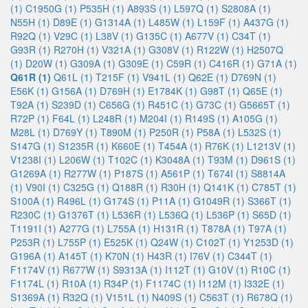
(1)
C1950G (1)
P535H (1)
A893S (1)
L597Q (1)
S2808A (1)
N55H (1)
D89E (1)
G1314A (1)
L485W (1)
L159F (1)
A437G (1)
R92Q (1)
V29C (1)
L38V (1)
G135C (1)
A677V (1)
C34T (1)
G93R (1)
R270H (1)
V321A (1)
G308V (1)
R122W (1)
H2507Q
(1)
D20W (1)
G309A (1)
G309E (1)
C59R (1)
C416R (1)
G71A (1)
Q61R (1)
Q61L (1)
T215F (1)
V941L (1)
Q62E (1)
D769N (1)
E56K (1)
G156A (1)
D769H (1)
E1784K (1)
G98T (1)
Q65E (1)
T92A (1)
S239D (1)
C656G (1)
R451C (1)
G73C (1)
G5665T (1)
R72P (1)
F64L (1)
L248R (1)
M204I (1)
R149S (1)
A105G (1)
M28L (1)
D769Y (1)
T890M (1)
P250R (1)
P58A (1)
L532S (1)
S147G (1)
S1235R (1)
K660E (1)
T454A (1)
R76K (1)
L1213V (1)
V1238I (1)
L206W (1)
T102C (1)
K3048A (1)
T93M (1)
D961S (1)
G1269A (1)
R277W (1)
P187S (1)
A561P (1)
T674I (1)
S8814A
(1)
V90I (1)
C325G (1)
Q188R (1)
R30H (1)
Q141K (1)
C785T (1)
S100A (1)
R496L (1)
G174S (1)
P11A (1)
G1049R (1)
S366T (1)
R230C (1)
G1376T (1)
L536R (1)
L536Q (1)
L536P (1)
S65D (1)
T1191I (1)
A277G (1)
L755A (1)
H131R (1)
T878A (1)
T97A (1)
P253R (1)
L755P (1)
E525K (1)
Q24W (1)
C102T (1)
Y1253D (1)
G196A (1)
A145T (1)
K70N (1)
H43R (1)
I76V (1)
C344T (1)
F1174V (1)
R677W (1)
S9313A (1)
I112T (1)
G10V (1)
R10C (1)
F1174L (1)
R10A (1)
R34P (1)
F1174C (1)
I112M (1)
I332E (1)
S1369A (1)
R32Q (1)
V151L (1)
N409S (1)
C563T (1)
R678Q (1)