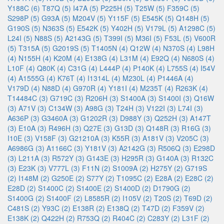
Y188C (6)
T87Q (5)
I47A (5)
P225H (5)
T25W (5)
F359C (5)
S298P (5)
G93A (5)
M204V (5)
Y115F (5)
E545K (5)
Q148H (5)
G190S (5)
N363S (5)
E542K (5)
Y402H (5)
V179L (5)
A1298C (5)
L24I (5)
N88S (5)
A2143G (5)
T399I (5)
M36I (5)
F53L (5)
V600R
(5)
T315A (5)
G2019S (5)
T1405N (4)
Q12W (4)
N370S (4)
L98H
(4)
N155H (4)
K20M (4)
E138G (4)
L31M (4)
E92Q (4)
N680S (4)
L10F (4)
Q80K (4)
C31G (4)
L444P (4)
P140K (4)
L755S (4)
I54V
(4)
A1555G (4)
K76T (4)
I1314L (4)
M230L (4)
P1446A (4)
V179D (4)
N88D (4)
G970R (4)
Y181I (4)
M235T (4)
R263K (4)
T14484C (3)
G719C (3)
R206H (3)
S1400A (3)
S1400I (3)
Q16W
(3)
A71V (3)
C134W (3)
A98G (3)
T24H (3)
V122I (3)
L74I (3)
A636P (3)
G3460A (3)
G1202R (3)
D988Y (3)
Q252H (3)
A147T
(3)
E10A (3)
R496H (3)
Q27E (3)
G13D (3)
Q148R (3)
R16G (3)
I10E (3)
V158F (3)
G21210A (3)
K55R (3)
A181V (3)
V205C (3)
A6986G (3)
A1166C (3)
Y181V (3)
A2142G (3)
R506Q (3)
E298D
(3)
L211A (3)
R572Y (3)
G143E (3)
H295R (3)
G140A (3)
R132C
(3)
E23K (3)
V777L (3)
F11N (2)
S1009A (2)
H275Y (2)
G719S
(2)
I148M (2)
G250E (2)
S77Y (2)
T1095C (2)
E28A (2)
E28C (2)
E28D (2)
S1400C (2)
S1400E (2)
S1400D (2)
D1790G (2)
S1400G (2)
S1400F (2)
L8585R (2)
I105V (2)
T20S (2)
T69D (2)
C481S (2)
Y93C (2)
E138R (2)
E138Q (2)
T47D (2)
F359V (2)
E138K (2)
Q422H (2)
R753Q (2)
R404C (2)
C283Y (2)
L31F (2)