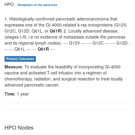
HPO:
Neoplasm of the pancreas
1. Histologically-confirmed pancreatic adenocarcinoma that
expresses one of the GI-4000-related k-ras oncoproteins (G12V,
G12C, G12D, Q61L, or
Q61R
) 2. Locally advanced disease,
(stages I-III, i.e no evidence of metastasis outside the pancreas
and its regional lymph nodes). --- G12V --- --- G12C --- --- G12D -
-- --- Q61L --- ---
Q61R
---
Primary Outcomes
Measure
: To evaluate the feasibility of incorporating GI-4000
vaccine and activated T-cell infusion into a regimen of
chemotherapy, radiation, and surgical resection to treat locally
advanced pancreatic cancer.
Time
: 1 year
HPO Nodes