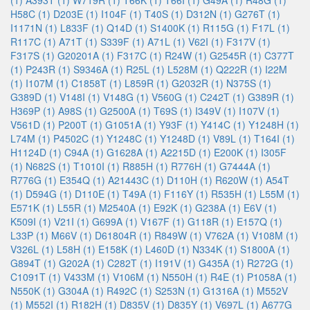
(1)
A393T (1)
W719R (1)
T66K (1)
T66I (1)
G49A (1)
R48G (1)
H58C (1)
D203E (1)
I104F (1)
T40S (1)
D312N (1)
G276T (1)
I1171N (1)
L833F (1)
Q14D (1)
S1400K (1)
R115G (1)
F17L (1)
R117C (1)
A71T (1)
S339F (1)
A71L (1)
V62I (1)
F317V (1)
F317S (1)
G20201A (1)
F317C (1)
R24W (1)
G2545R (1)
C377T
(1)
P243R (1)
S9346A (1)
R25L (1)
L528M (1)
Q222R (1)
I22M
(1)
I107M (1)
C1858T (1)
L859R (1)
G2032R (1)
N375S (1)
G389D (1)
V148I (1)
V148G (1)
V560G (1)
C242T (1)
G389R (1)
H369P (1)
A98S (1)
G2500A (1)
T69S (1)
I349V (1)
I107V (1)
V561D (1)
P200T (1)
G1051A (1)
Y93F (1)
Y414C (1)
Y1248H (1)
L74M (1)
P4502C (1)
Y1248C (1)
Y1248D (1)
V89L (1)
T164I (1)
H1124D (1)
C94A (1)
G1628A (1)
A2215D (1)
E200K (1)
I305F
(1)
N682S (1)
T1010I (1)
R885H (1)
R776H (1)
G7444A (1)
R776G (1)
E354Q (1)
A21443C (1)
D110H (1)
R620W (1)
A54T
(1)
D594G (1)
D110E (1)
T49A (1)
F116Y (1)
R535H (1)
L55M (1)
E571K (1)
L55R (1)
M2540A (1)
E92K (1)
G238A (1)
E6V (1)
K509I (1)
V21I (1)
G699A (1)
V167F (1)
G118R (1)
E157Q (1)
L33P (1)
M66V (1)
D61804R (1)
R849W (1)
V762A (1)
V108M (1)
V326L (1)
L58H (1)
E158K (1)
L460D (1)
N334K (1)
S1800A (1)
G894T (1)
G202A (1)
C282T (1)
I191V (1)
G435A (1)
R272G (1)
C1091T (1)
V433M (1)
V106M (1)
N550H (1)
R4E (1)
P1058A (1)
N550K (1)
G304A (1)
R492C (1)
S253N (1)
G1316A (1)
M552V
(1)
M552I (1)
R182H (1)
D835V (1)
D835Y (1)
V697L (1)
A677G