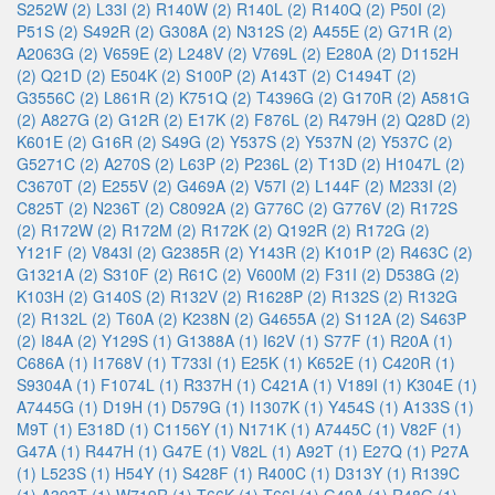
S252W (2)
L33I (2)
R140W (2)
R140L (2)
R140Q (2)
P50I (2)
P51S (2)
S492R (2)
G308A (2)
N312S (2)
A455E (2)
G71R (2)
A2063G (2)
V659E (2)
L248V (2)
V769L (2)
E280A (2)
D1152H
(2)
Q21D (2)
E504K (2)
S100P (2)
A143T (2)
C1494T (2)
G3556C (2)
L861R (2)
K751Q (2)
T4396G (2)
G170R (2)
A581G
(2)
A827G (2)
G12R (2)
E17K (2)
F876L (2)
R479H (2)
Q28D (2)
K601E (2)
G16R (2)
S49G (2)
Y537S (2)
Y537N (2)
Y537C (2)
G5271C (2)
A270S (2)
L63P (2)
P236L (2)
T13D (2)
H1047L (2)
C3670T (2)
E255V (2)
G469A (2)
V57I (2)
L144F (2)
M233I (2)
C825T (2)
N236T (2)
C8092A (2)
G776C (2)
G776V (2)
R172S
(2)
R172W (2)
R172M (2)
R172K (2)
Q192R (2)
R172G (2)
Y121F (2)
V843I (2)
G2385R (2)
Y143R (2)
K101P (2)
R463C (2)
G1321A (2)
S310F (2)
R61C (2)
V600M (2)
F31I (2)
D538G (2)
K103H (2)
G140S (2)
R132V (2)
R1628P (2)
R132S (2)
R132G
(2)
R132L (2)
T60A (2)
K238N (2)
G4655A (2)
S112A (2)
S463P
(2)
I84A (2)
Y129S (1)
G1388A (1)
I62V (1)
S77F (1)
R20A (1)
C686A (1)
I1768V (1)
T733I (1)
E25K (1)
K652E (1)
C420R (1)
S9304A (1)
F1074L (1)
R337H (1)
C421A (1)
V189I (1)
K304E (1)
A7445G (1)
D19H (1)
D579G (1)
I1307K (1)
Y454S (1)
A133S (1)
M9T (1)
E318D (1)
C1156Y (1)
N171K (1)
A7445C (1)
V82F (1)
G47A (1)
R447H (1)
G47E (1)
V82L (1)
A92T (1)
E27Q (1)
P27A
(1)
L523S (1)
H54Y (1)
S428F (1)
R400C (1)
D313Y (1)
R139C