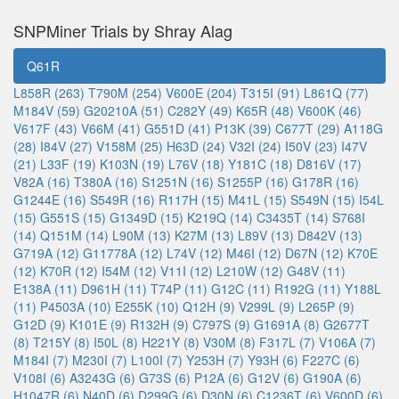
SNPMiner Trials by Shray Alag
Q61R
L858R (263)
T790M (254)
V600E (204)
T315I (91)
L861Q (77)
M184V (59)
G20210A (51)
C282Y (49)
K65R (48)
V600K (46)
V617F (43)
V66M (41)
G551D (41)
P13K (39)
C677T (29)
A118G
(28)
I84V (27)
V158M (25)
H63D (24)
V32I (24)
I50V (23)
I47V
(21)
L33F (19)
K103N (19)
L76V (18)
Y181C (18)
D816V (17)
V82A (16)
T380A (16)
S1251N (16)
S1255P (16)
G178R (16)
G1244E (16)
S549R (16)
R117H (15)
M41L (15)
S549N (15)
I54L
(15)
G551S (15)
G1349D (15)
K219Q (14)
C3435T (14)
S768I
(14)
Q151M (14)
L90M (13)
K27M (13)
L89V (13)
D842V (13)
G719A (12)
G11778A (12)
L74V (12)
M46I (12)
D67N (12)
K70E
(12)
K70R (12)
I54M (12)
V11I (12)
L210W (12)
G48V (11)
E138A (11)
D961H (11)
T74P (11)
G12C (11)
R192G (11)
Y188L
(11)
P4503A (10)
E255K (10)
Q12H (9)
V299L (9)
L265P (9)
G12D (9)
K101E (9)
R132H (9)
C797S (9)
G1691A (8)
G2677T
(8)
T215Y (8)
I50L (8)
H221Y (8)
V30M (8)
F317L (7)
V106A (7)
M184I (7)
M230I (7)
L100I (7)
Y253H (7)
Y93H (6)
F227C (6)
V108I (6)
A3243G (6)
G73S (6)
P12A (6)
G12V (6)
G190A (6)
H1047R (6)
N40D (6)
D299G (6)
D30N (6)
C1236T (6)
V600D (6)