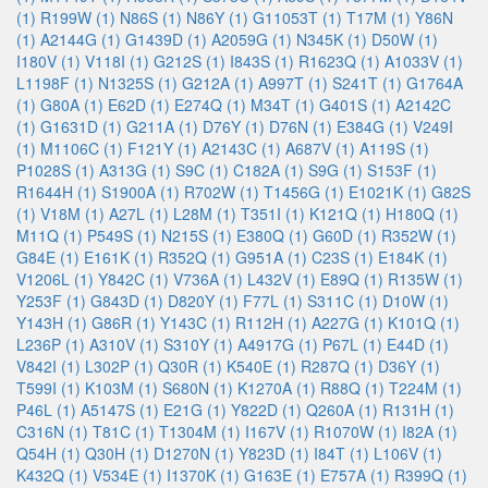
(1)
R199W (1)
N86S (1)
N86Y (1)
G11053T (1)
T17M (1)
Y86N
(1)
A2144G (1)
G1439D (1)
A2059G (1)
N345K (1)
D50W (1)
I180V (1)
V118I (1)
G212S (1)
I843S (1)
R1623Q (1)
A1033V (1)
L1198F (1)
N1325S (1)
G212A (1)
A997T (1)
S241T (1)
G1764A
(1)
G80A (1)
E62D (1)
E274Q (1)
M34T (1)
G401S (1)
A2142C
(1)
G1631D (1)
G211A (1)
D76Y (1)
D76N (1)
E384G (1)
V249I
(1)
M1106C (1)
F121Y (1)
A2143C (1)
A687V (1)
A119S (1)
P1028S (1)
A313G (1)
S9C (1)
C182A (1)
S9G (1)
S153F (1)
R1644H (1)
S1900A (1)
R702W (1)
T1456G (1)
E1021K (1)
G82S
(1)
V18M (1)
A27L (1)
L28M (1)
T351I (1)
K121Q (1)
H180Q (1)
M11Q (1)
P549S (1)
N215S (1)
E380Q (1)
G60D (1)
R352W (1)
G84E (1)
E161K (1)
R352Q (1)
G951A (1)
C23S (1)
E184K (1)
V1206L (1)
Y842C (1)
V736A (1)
L432V (1)
E89Q (1)
R135W (1)
Y253F (1)
G843D (1)
D820Y (1)
F77L (1)
S311C (1)
D10W (1)
Y143H (1)
G86R (1)
Y143C (1)
R112H (1)
A227G (1)
K101Q (1)
L236P (1)
A310V (1)
S310Y (1)
A4917G (1)
P67L (1)
E44D (1)
V842I (1)
L302P (1)
Q30R (1)
K540E (1)
R287Q (1)
D36Y (1)
T599I (1)
K103M (1)
S680N (1)
K1270A (1)
R88Q (1)
T224M (1)
P46L (1)
A5147S (1)
E21G (1)
Y822D (1)
Q260A (1)
R131H (1)
C316N (1)
T81C (1)
T1304M (1)
I167V (1)
R1070W (1)
I82A (1)
Q54H (1)
Q30H (1)
D1270N (1)
Y823D (1)
I84T (1)
L106V (1)
K432Q (1)
V534E (1)
I1370K (1)
G163E (1)
E757A (1)
R399Q (1)