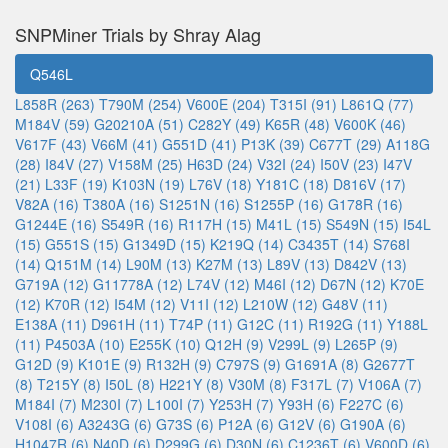
SNPMiner Trials by Shray Alag
Q546L
L858R (263)
T790M (254)
V600E (204)
T315I (91)
L861Q (77)
M184V (59)
G20210A (51)
C282Y (49)
K65R (48)
V600K (46)
V617F (43)
V66M (41)
G551D (41)
P13K (39)
C677T (29)
A118G
(28)
I84V (27)
V158M (25)
H63D (24)
V32I (24)
I50V (23)
I47V
(21)
L33F (19)
K103N (19)
L76V (18)
Y181C (18)
D816V (17)
V82A (16)
T380A (16)
S1251N (16)
S1255P (16)
G178R (16)
G1244E (16)
S549R (16)
R117H (15)
M41L (15)
S549N (15)
I54L
(15)
G551S (15)
G1349D (15)
K219Q (14)
C3435T (14)
S768I
(14)
Q151M (14)
L90M (13)
K27M (13)
L89V (13)
D842V (13)
G719A (12)
G11778A (12)
L74V (12)
M46I (12)
D67N (12)
K70E
(12)
K70R (12)
I54M (12)
V11I (12)
L210W (12)
G48V (11)
E138A (11)
D961H (11)
T74P (11)
G12C (11)
R192G (11)
Y188L
(11)
P4503A (10)
E255K (10)
Q12H (9)
V299L (9)
L265P (9)
G12D (9)
K101E (9)
R132H (9)
C797S (9)
G1691A (8)
G2677T
(8)
T215Y (8)
I50L (8)
H221Y (8)
V30M (8)
F317L (7)
V106A (7)
M184I (7)
M230I (7)
L100I (7)
Y253H (7)
Y93H (6)
F227C (6)
V108I (6)
A3243G (6)
G73S (6)
P12A (6)
G12V (6)
G190A (6)
H1047R (6)
N40D (6)
D299G (6)
D30N (6)
C1236T (6)
V600D (6)