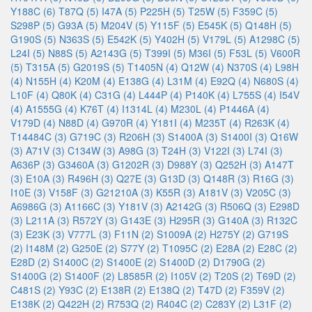
Y188C (6)
T87Q (5)
I47A (5)
P225H (5)
T25W (5)
F359C (5)
S298P (5)
G93A (5)
M204V (5)
Y115F (5)
E545K (5)
Q148H (5)
G190S (5)
N363S (5)
E542K (5)
Y402H (5)
V179L (5)
A1298C (5)
L24I (5)
N88S (5)
A2143G (5)
T399I (5)
M36I (5)
F53L (5)
V600R
(5)
T315A (5)
G2019S (5)
T1405N (4)
Q12W (4)
N370S (4)
L98H
(4)
N155H (4)
K20M (4)
E138G (4)
L31M (4)
E92Q (4)
N680S (4)
L10F (4)
Q80K (4)
C31G (4)
L444P (4)
P140K (4)
L755S (4)
I54V
(4)
A1555G (4)
K76T (4)
I1314L (4)
M230L (4)
P1446A (4)
V179D (4)
N88D (4)
G970R (4)
Y181I (4)
M235T (4)
R263K (4)
T14484C (3)
G719C (3)
R206H (3)
S1400A (3)
S1400I (3)
Q16W
(3)
A71V (3)
C134W (3)
A98G (3)
T24H (3)
V122I (3)
L74I (3)
A636P (3)
G3460A (3)
G1202R (3)
D988Y (3)
Q252H (3)
A147T
(3)
E10A (3)
R496H (3)
Q27E (3)
G13D (3)
Q148R (3)
R16G (3)
I10E (3)
V158F (3)
G21210A (3)
K55R (3)
A181V (3)
V205C (3)
A6986G (3)
A1166C (3)
Y181V (3)
A2142G (3)
R506Q (3)
E298D
(3)
L211A (3)
R572Y (3)
G143E (3)
H295R (3)
G140A (3)
R132C
(3)
E23K (3)
V777L (3)
F11N (2)
S1009A (2)
H275Y (2)
G719S
(2)
I148M (2)
G250E (2)
S77Y (2)
T1095C (2)
E28A (2)
E28C (2)
E28D (2)
S1400C (2)
S1400E (2)
S1400D (2)
D1790G (2)
S1400G (2)
S1400F (2)
L8585R (2)
I105V (2)
T20S (2)
T69D (2)
C481S (2)
Y93C (2)
E138R (2)
E138Q (2)
T47D (2)
F359V (2)
E138K (2)
Q422H (2)
R753Q (2)
R404C (2)
C283Y (2)
L31F (2)