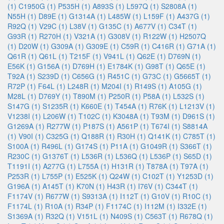
(1)
C1950G (1)
P535H (1)
A893S (1)
L597Q (1)
S2808A (1)
N55H (1)
D89E (1)
G1314A (1)
L485W (1)
L159F (1)
A437G (1)
R92Q (1)
V29C (1)
L38V (1)
G135C (1)
A677V (1)
C34T (1)
G93R (1)
R270H (1)
V321A (1)
G308V (1)
R122W (1)
H2507Q
(1)
D20W (1)
G309A (1)
G309E (1)
C59R (1)
C416R (1)
G71A (1)
Q61R (1)
Q61L (1)
T215F (1)
V941L (1)
Q62E (1)
D769N (1)
E56K (1)
G156A (1)
D769H (1)
E1784K (1)
G98T (1)
Q65E (1)
T92A (1)
S239D (1)
C656G (1)
R451C (1)
G73C (1)
G5665T (1)
R72P (1)
F64L (1)
L248R (1)
M204I (1)
R149S (1)
A105G (1)
M28L (1)
D769Y (1)
T890M (1)
P250R (1)
P58A (1)
L532S (1)
S147G (1)
S1235R (1)
K660E (1)
T454A (1)
R76K (1)
L1213V (1)
V1238I (1)
L206W (1)
T102C (1)
K3048A (1)
T93M (1)
D961S (1)
G1269A (1)
R277W (1)
P187S (1)
A561P (1)
T674I (1)
S8814A
(1)
V90I (1)
C325G (1)
Q188R (1)
R30H (1)
Q141K (1)
C785T (1)
S100A (1)
R496L (1)
G174S (1)
P11A (1)
G1049R (1)
S366T (1)
R230C (1)
G1376T (1)
L536R (1)
L536Q (1)
L536P (1)
S65D (1)
T1191I (1)
A277G (1)
L755A (1)
H131R (1)
T878A (1)
T97A (1)
P253R (1)
L755P (1)
E525K (1)
Q24W (1)
C102T (1)
Y1253D (1)
G196A (1)
A145T (1)
K70N (1)
H43R (1)
I76V (1)
C344T (1)
F1174V (1)
R677W (1)
S9313A (1)
I112T (1)
G10V (1)
R10C (1)
F1174L (1)
R10A (1)
R34P (1)
F1174C (1)
I112M (1)
I332E (1)
S1369A (1)
R32Q (1)
V151L (1)
N409S (1)
C563T (1)
R678Q (1)