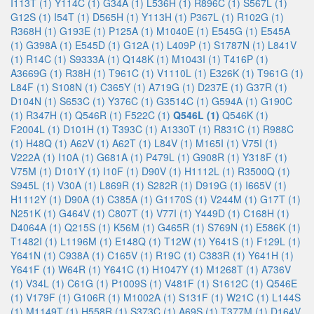
I113T (1)
Y114C (1)
G34A (1)
L536H (1)
R896C (1)
S567L (1)
G12S (1)
I54T (1)
D565H (1)
Y113H (1)
P367L (1)
R102G (1)
R368H (1)
G193E (1)
P125A (1)
M1040E (1)
E545G (1)
E545A
(1)
G398A (1)
E545D (1)
G12A (1)
L409P (1)
S1787N (1)
L841V
(1)
R14C (1)
S9333A (1)
Q148K (1)
M1043I (1)
T416P (1)
A3669G (1)
R38H (1)
T961C (1)
V1110L (1)
E326K (1)
T961G (1)
L84F (1)
S108N (1)
C365Y (1)
A719G (1)
D237E (1)
G37R (1)
D104N (1)
S653C (1)
Y376C (1)
G3514C (1)
G594A (1)
G190C
(1)
R347H (1)
Q546R (1)
F522C (1)
Q546L (1)
Q546K (1)
F2004L (1)
D101H (1)
T393C (1)
A1330T (1)
R831C (1)
R988C
(1)
H48Q (1)
A62V (1)
A62T (1)
L84V (1)
M165I (1)
V75I (1)
V222A (1)
I10A (1)
G681A (1)
P479L (1)
G908R (1)
Y318F (1)
V75M (1)
D101Y (1)
I10F (1)
D90V (1)
H1112L (1)
R3500Q (1)
S945L (1)
V30A (1)
L869R (1)
S282R (1)
D919G (1)
I665V (1)
H1112Y (1)
D90A (1)
C385A (1)
G1170S (1)
V244M (1)
G17T (1)
N251K (1)
G464V (1)
C807T (1)
V77I (1)
Y449D (1)
C168H (1)
D4064A (1)
Q215S (1)
K56M (1)
G465R (1)
S769N (1)
E586K (1)
T1482I (1)
L1196M (1)
E148Q (1)
T12W (1)
Y641S (1)
F129L (1)
Y641N (1)
C938A (1)
C165V (1)
R19C (1)
C383R (1)
Y641H (1)
Y641F (1)
W64R (1)
Y641C (1)
H1047Y (1)
M1268T (1)
A736V
(1)
V34L (1)
C61G (1)
P1009S (1)
V481F (1)
S1612C (1)
Q546E
(1)
V179F (1)
G106R (1)
M1002A (1)
S131F (1)
W21C (1)
L144S
(1)
M1149T (1)
H558R (1)
S373C (1)
A69S (1)
T377M (1)
D164V