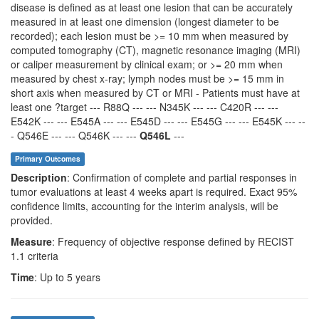
disease is defined as at least one lesion that can be accurately
measured in at least one dimension (longest diameter to be
recorded); each lesion must be >= 10 mm when measured by
computed tomography (CT), magnetic resonance imaging (MRI)
or caliper measurement by clinical exam; or >= 20 mm when
measured by chest x-ray; lymph nodes must be >= 15 mm in
short axis when measured by CT or MRI - Patients must have at
least one ?target --- R88Q --- --- N345K --- --- C420R --- ---
E542K --- --- E545A --- --- E545D --- --- E545G --- --- E545K --- --
- Q546E --- --- Q546K --- ---
Q546L
---
Primary Outcomes
Description
: Confirmation of complete and partial responses in
tumor evaluations at least 4 weeks apart is required. Exact 95%
confidence limits, accounting for the interim analysis, will be
provided.
Measure
: Frequency of objective response defined by RECIST
1.1 criteria
Time
: Up to 5 years