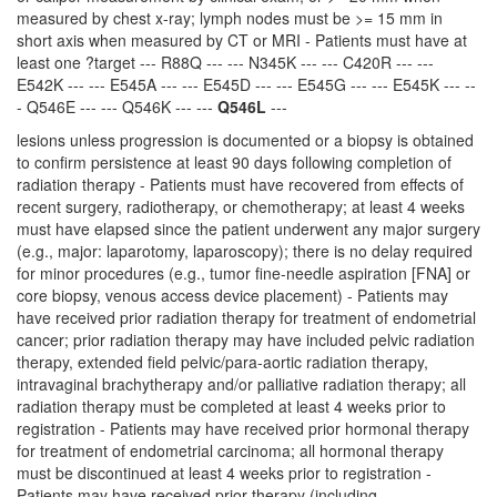
measured by chest x-ray; lymph nodes must be >= 15 mm in
short axis when measured by CT or MRI - Patients must have at
least one ?target --- R88Q --- --- N345K --- --- C420R --- ---
E542K --- --- E545A --- --- E545D --- --- E545G --- --- E545K --- --
- Q546E --- --- Q546K --- ---
Q546L
---
lesions unless progression is documented or a biopsy is obtained to confirm persistence at least 90 days following completion of radiation therapy - Patients must have recovered from effects of recent surgery, radiotherapy, or chemotherapy; at least 4 weeks must have elapsed since the patient underwent any major surgery (e.g., major: laparotomy, laparoscopy); there is no delay required for minor procedures (e.g., tumor fine-needle aspiration [FNA] or core biopsy, venous access device placement) - Patients may have received prior radiation therapy for treatment of endometrial cancer; prior radiation therapy may have included pelvic radiation therapy, extended field pelvic/para-aortic radiation therapy, intravaginal brachytherapy and/or palliative radiation therapy; all radiation therapy must be completed at least 4 weeks prior to registration - Patients may have received prior hormonal therapy for treatment of endometrial carcinoma; all hormonal therapy must be discontinued at least 4 weeks prior to registration - Patients may have received prior therapy (including chemotherapy, biologic/targeted therapy and immunotherapy) for treatment of endometrial cancer; all therapy must be discontinued at least 4 weeks prior to registration; any investigational agent must be discontinued at least 30 days prior to registration - Patients must have had at least one prior chemotherapeutic regimen for management of endometrial carcinoma; initial treatment may include chemotherapy, chemotherapy and radiation therapy, or consolidation/maintenance therapy; chemotherapy administered in conjunction with primary radiation as a radio-sensitizer WILL be counted as a systemic chemotherapy regimen - Patients are allowed to receive, but not required to receive, up to a total of 3 lines of chemotherapy - Appropriate stage for study entry based on the following diagnostic workup: - History/physical examination within 28 days prior to registration - Imaging of target lesion(s) within 28 days prior to registration - Completion of pre-study protocol specific assessments as required - Performance status (Eastern Cooperative Oncology Group [ECOG]/Karnofsky) of 0, 1 or 2 within 28 days prior to registration - Absolute neutrophil count (ANC) >= 1,500/mcl - Platelets >= 75,000/mcl - Hemoglobin (Hgb) >= 8 g/dL - Creatinine =< 1.5 x upper limit of normal (ULN) - Bilirubin =< 1.5 x ULN (=< 3 x ULN for patients with Gilbert syndrome) - Alanine aminotransferase (ALT) and aspartate aminotransferase (AST) =< 3 x ULN - Left ventricular ejection fraction (LVEF) >= 50% - Fasting cholesterol less than or equal to 300 mg/dl; fasting triglycerides less than or equal to 300 mg/dl - Prothrombin time (PT) such that international normalized ratio (INR) is less than or equal to 1.5 x ULN (or an in range INR, usually between 2 and 3, if a patient is on a stable dose of therapeutic warfarin) and a partial thromboplastin time (PTT) less than or equal to 1.5 times the upper limit of normal - The patient must provide study-specific informed consent prior to study entry and, for patients treated in the United States (U.S.), authorization permitting release of personal health information - Diabetic patients (type I or II diabetes mellitus) must have baseline hemoglobin (Hb)A1c levels NOT higher than 8.5% at study entry - Patients with hypertension on medical management must have systolic blood pressure < 150 mmHG or diastolic pressure < 90 mmHG at study entry - Note: ULN is institutional or laboratory upper limit of normal - Women of child-bearing potential (WOCBP) must have a negative serum pregnancy test within 28 days of registration; the patient and her sexual partner(s) must agree to use adequate contraception when sexually active for the duration of the study and for 6 months after finishing study drug; a woman is considered of childbearing potential following menarche and until becoming post-menopausal unless permanently sterile; permanent sterilization methods include hysterectomy, bilateral salpingectomy and bilateral oophorectomy; a postmenopausal state is defined as no menses for 12 months without an alternative medical cause; a high follicle stimulating hormone (FSH) level in the postmenopausal range maybe used to confirm a post-menopausal state in women not using hormonal contraception or hormonal replacement therapy Exclusion Criteria: - Patients who have had prior therapy with any phosphatidylinositol 3 kinase (PI3K)/v-akt murine thymoma viral oncogene homolog 1 (AKT)/mammalian target of rapamycin (mTor) pathway inhibitor - Patients who have the following histologies: mucinous, squamous, sarcomas, carcinosarcomas, clear cell - Congestive heart failure > New York Heart Association (NYHA) class II - Myocardial infarction or unstable angina less than 6 months before registration - Arterial or venous thrombotic or embolic events such as cerebrovascular accident (including transient ischemic attacks), deep vein thrombosis or pulmonary embolism within 3 months before registration - Non-healing wound, ulcer or bone fracture - Active, clinically serious infections > Common Terminology Criteria for Adverse Events (CTCAE) grade 2 - History of, or current autoimmune disease - Human immunodeficiency virus (HIV) infection - Hepatitis B (HBV) or hepatitis C (HCV); all patients must be screened for HBV and HCV up to 28 days prior to study drug start using the routine hepatitis virus laboratorial panel; patients with active HBV or hepatitis C infection are not eligible for enrollment; patients with serologic markers of HBV immunization due to known vaccination (hepatitis B surface antigen [HBsAg] negative, anti-hepatitis B core [HBc] negative and anti-hepatitis B surface [HBs] positive) will be eligible - Previous or concurrent history of malignancies within 5 years prior to study treatment except for curatively treated: - Cervical carcinoma in situ - Non-melanoma skin cancer - Superficial bladder cancer (Ta [non-invasive tumor], Tis [carcinoma in situ] and T1 [tumor invades lamina propria]) - Patients with seizure disorder requiring medication - Patients with evidence or history of bleeding diathesis; any hemorrhage or bleeding event >= CTCAE grade 3 within 4 weeks prior to registration - Proteinuria of CTCAE grade 3 or higher (estimated by urine protein: creatinine ratio >= 3.5 on a random urine sample); patients who recently (i.e., at least 30 days prior to registration) discontinued an anti-angiogenic therapy which caused proteinuria (ie, grade 2 (> 2 to > 3 g of protein or 1-3.5 g/24 hours [h]) or grade 3 proteinuria (> 4 of protein or > 3.5 g/24 h) are not eligible for enrollment until proteinuria improves to < 2 g of protein per 24 h - History or concurrent condition of interstitial lung disease of any severity and/or severely impaired lung function (as judged by the investigator) - Concurrent diagnosis of pheochromocytoma - Unresolved toxicity higher than CTCAE grade 1 attributed to any prior therapy/procedure, excluding alopecia - Known hypersensitivity to any of the test drugs, test drug classes, or excipients in the formulation - Strong CYP3A4 inhibitors and inducers; concomitant use of strong inhibitors of CYP3A4 (e.g., ketoconazole, itraconazole, clarithromycin, ritonavir, indinavir, nelfinavir and saquinavir), and inducers of CYP3A4 (e.g., rifampin, phenytoin, carbamazepine, phenobarbital, St. John's Wort) are not permitted within two weeks prior to start of study treatment and for the duration of treatment with copanlisib - Grapefruit and grapefruit juice (CYP3A4 inhibitor), Seville oranges and star fruit consumption is not permitted during the study - Anti-arrhythmic therapy other than beta blockers or digoxin - Systemic continuous corticosteroid therapy at a daily dose higher than 15 mg prednisone or equivalent is not allowed; patients may be using topical or inhaled corticosteroids - Concomitant therapy with any anticancer agents, immunosuppressive agents, other investigational anticancer therapies - Concomitant radiotherapy - Women who are breast feeding Inclusion Criteria: - Patients must have the psychological ability and general health that permits completion of the study requirements and required follow-up - Women of child-bearing potential (WOCBP) must agree to use adequate contraception when sexually active; patients should continue contr