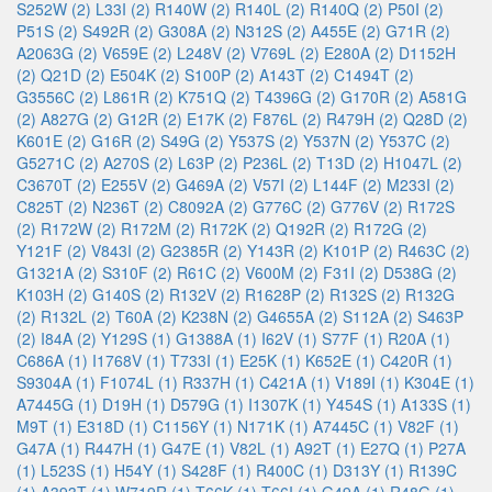
S252W (2)
L33I (2)
R140W (2)
R140L (2)
R140Q (2)
P50I (2)
P51S (2)
S492R (2)
G308A (2)
N312S (2)
A455E (2)
G71R (2)
A2063G (2)
V659E (2)
L248V (2)
V769L (2)
E280A (2)
D1152H
(2)
Q21D (2)
E504K (2)
S100P (2)
A143T (2)
C1494T (2)
G3556C (2)
L861R (2)
K751Q (2)
T4396G (2)
G170R (2)
A581G
(2)
A827G (2)
G12R (2)
E17K (2)
F876L (2)
R479H (2)
Q28D (2)
K601E (2)
G16R (2)
S49G (2)
Y537S (2)
Y537N (2)
Y537C (2)
G5271C (2)
A270S (2)
L63P (2)
P236L (2)
T13D (2)
H1047L (2)
C3670T (2)
E255V (2)
G469A (2)
V57I (2)
L144F (2)
M233I (2)
C825T (2)
N236T (2)
C8092A (2)
G776C (2)
G776V (2)
R172S
(2)
R172W (2)
R172M (2)
R172K (2)
Q192R (2)
R172G (2)
Y121F (2)
V843I (2)
G2385R (2)
Y143R (2)
K101P (2)
R463C (2)
G1321A (2)
S310F (2)
R61C (2)
V600M (2)
F31I (2)
D538G (2)
K103H (2)
G140S (2)
R132V (2)
R1628P (2)
R132S (2)
R132G
(2)
R132L (2)
T60A (2)
K238N (2)
G4655A (2)
S112A (2)
S463P
(2)
I84A (2)
Y129S (1)
G1388A (1)
I62V (1)
S77F (1)
R20A (1)
C686A (1)
I1768V (1)
T733I (1)
E25K (1)
K652E (1)
C420R (1)
S9304A (1)
F1074L (1)
R337H (1)
C421A (1)
V189I (1)
K304E (1)
A7445G (1)
D19H (1)
D579G (1)
I1307K (1)
Y454S (1)
A133S (1)
M9T (1)
E318D (1)
C1156Y (1)
N171K (1)
A7445C (1)
V82F (1)
G47A (1)
R447H (1)
G47E (1)
V82L (1)
A92T (1)
E27Q (1)
P27A
(1)
L523S (1)
H54Y (1)
S428F (1)
R400C (1)
D313Y (1)
R139C