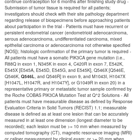
continue contraception for 6 months after finishing study drug -
Submission of tumor tissue is required for all patients;
investigators should check with their site pathology department
regarding release of biospecimens before approaching patients
about participation in the trial - Patients must have recurrent or
persistent endometrial cancer (endometrioid adenocarcinoma,
serous adenocarcinoma, undifferentiated carcinoma, mixed
epithelial carcinoma or adenocarcinoma not otherwise specified
[NOS]); histologic confirmation of the primary tumor is required -
All patients must have a somatic PIK3CA gene mutation (i.e.,
R88Q in exon 1, N345K in exon 4, C420R in exon 7, E542K,
E545X [E545A, E545D, E545G, and E545K], Q546X [Q546E,
Q546K,
Q546L
, and Q546R] in exon 9, and M1043I, H1047X
[H1047L, H1047R, and H1047Y], or G1049R in exon 20) in a
representative primary or metastatic tumor sample confirmed by
the Roche COBAS PIK3CA Mutation Test at Q^2 Solutions - All
patients must have measurable disease as defined by Response
Evaluation Criteria in Solid Tumors (RECIST) 1.1; measurable
disease is defined as at least one lesion that can be accurately
measured in at least one dimension (longest diameter to be
recorded); each lesion must be >= 10 mm when measured by
computed tomography (CT), magnetic resonance imaging (MRI)
or caliper measurement by clinical exam; or >= 20 mm when