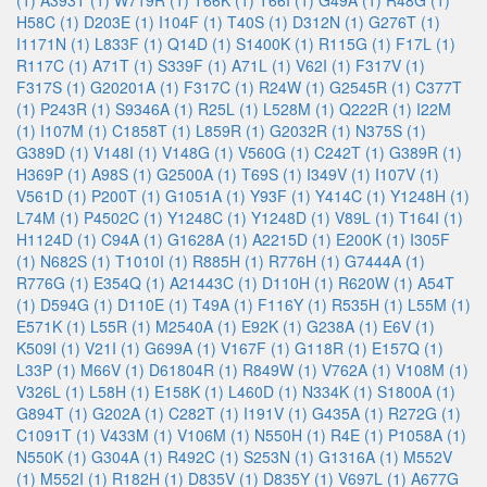
(1)
A393T (1)
W719R (1)
T66K (1)
T66I (1)
G49A (1)
R48G (1)
H58C (1)
D203E (1)
I104F (1)
T40S (1)
D312N (1)
G276T (1)
I1171N (1)
L833F (1)
Q14D (1)
S1400K (1)
R115G (1)
F17L (1)
R117C (1)
A71T (1)
S339F (1)
A71L (1)
V62I (1)
F317V (1)
F317S (1)
G20201A (1)
F317C (1)
R24W (1)
G2545R (1)
C377T
(1)
P243R (1)
S9346A (1)
R25L (1)
L528M (1)
Q222R (1)
I22M
(1)
I107M (1)
C1858T (1)
L859R (1)
G2032R (1)
N375S (1)
G389D (1)
V148I (1)
V148G (1)
V560G (1)
C242T (1)
G389R (1)
H369P (1)
A98S (1)
G2500A (1)
T69S (1)
I349V (1)
I107V (1)
V561D (1)
P200T (1)
G1051A (1)
Y93F (1)
Y414C (1)
Y1248H (1)
L74M (1)
P4502C (1)
Y1248C (1)
Y1248D (1)
V89L (1)
T164I (1)
H1124D (1)
C94A (1)
G1628A (1)
A2215D (1)
E200K (1)
I305F
(1)
N682S (1)
T1010I (1)
R885H (1)
R776H (1)
G7444A (1)
R776G (1)
E354Q (1)
A21443C (1)
D110H (1)
R620W (1)
A54T
(1)
D594G (1)
D110E (1)
T49A (1)
F116Y (1)
R535H (1)
L55M (1)
E571K (1)
L55R (1)
M2540A (1)
E92K (1)
G238A (1)
E6V (1)
K509I (1)
V21I (1)
G699A (1)
V167F (1)
G118R (1)
E157Q (1)
L33P (1)
M66V (1)
D61804R (1)
R849W (1)
V762A (1)
V108M (1)
V326L (1)
L58H (1)
E158K (1)
L460D (1)
N334K (1)
S1800A (1)
G894T (1)
G202A (1)
C282T (1)
I191V (1)
G435A (1)
R272G (1)
C1091T (1)
V433M (1)
V106M (1)
N550H (1)
R4E (1)
P1058A (1)
N550K (1)
G304A (1)
R492C (1)
S253N (1)
G1316A (1)
M552V
(1)
M552I (1)
R182H (1)
D835V (1)
D835Y (1)
V697L (1)
A677G