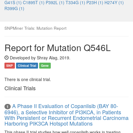
G41S (1)
C1895T (1)
P392L (1)
T334G (1)
P23H (1)
H274Y (1)
R399G (1)
SNPMiner Trials: Mutation Report
Report for Mutation Q546L
Developed by Shray Alag, 2019.
SNP
Clinical Trial
Gene
There is one clinical trial.
Clinical Trials
A Phase II Evaluation of Copanlisib (BAY 80-
1
6946), a Selective Inhibitor of PI3KCA, in Patients
With Persistent or Recurrent Endometrial Carcinoma
Harboring PIK3CA Hotspot Mutations
This phase II trial studies how well copanlisib works in treating