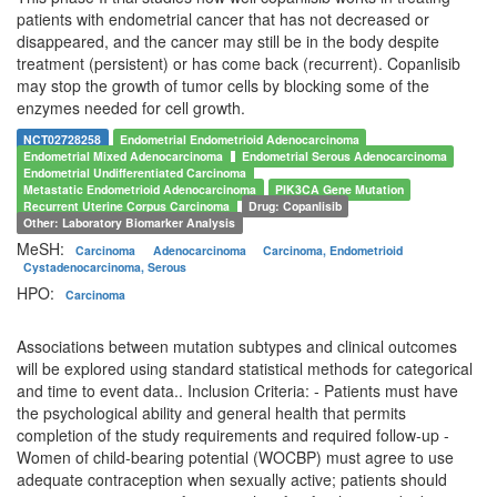
patients with endometrial cancer that has not decreased or
disappeared, and the cancer may still be in the body despite
treatment (persistent) or has come back (recurrent). Copanlisib
may stop the growth of tumor cells by blocking some of the
enzymes needed for cell growth.
NCT02728258
Endometrial Endometrioid Adenocarcinoma
Endometrial Mixed Adenocarcinoma
Endometrial Serous Adenocarcinoma
Endometrial Undifferentiated Carcinoma
Metastatic Endometrioid Adenocarcinoma
PIK3CA Gene Mutation
Recurrent Uterine Corpus Carcinoma
Drug: Copanlisib
Other: Laboratory Biomarker Analysis
MeSH:
Carcinoma
Adenocarcinoma
Carcinoma, Endometrioid
Cystadenocarcinoma, Serous
HPO:
Carcinoma
Associations between mutation subtypes and clinical outcomes
will be explored using standard statistical methods for categorical
and time to event data.. Inclusion Criteria: - Patients must have
the psychological ability and general health that permits
completion of the study requirements and required follow-up -
Women of child-bearing potential (WOCBP) must agree to use
adequate contraception when sexually active; patients should