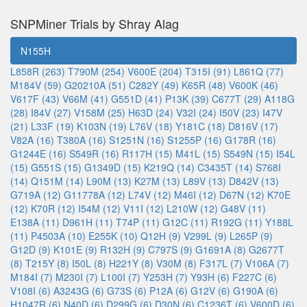
SNPMiner Trials by Shray Alag
N155H
L858R (263)
T790M (254)
V600E (204)
T315I (91)
L861Q (77)
M184V (59)
G20210A (51)
C282Y (49)
K65R (48)
V600K (46)
V617F (43)
V66M (41)
G551D (41)
P13K (39)
C677T (29)
A118G
(28)
I84V (27)
V158M (25)
H63D (24)
V32I (24)
I50V (23)
I47V
(21)
L33F (19)
K103N (19)
L76V (18)
Y181C (18)
D816V (17)
V82A (16)
T380A (16)
S1251N (16)
S1255P (16)
G178R (16)
G1244E (16)
S549R (16)
R117H (15)
M41L (15)
S549N (15)
I54L
(15)
G551S (15)
G1349D (15)
K219Q (14)
C3435T (14)
S768I
(14)
Q151M (14)
L90M (13)
K27M (13)
L89V (13)
D842V (13)
G719A (12)
G11778A (12)
L74V (12)
M46I (12)
D67N (12)
K70E
(12)
K70R (12)
I54M (12)
V11I (12)
L210W (12)
G48V (11)
E138A (11)
D961H (11)
T74P (11)
G12C (11)
R192G (11)
Y188L
(11)
P4503A (10)
E255K (10)
Q12H (9)
V299L (9)
L265P (9)
G12D (9)
K101E (9)
R132H (9)
C797S (9)
G1691A (8)
G2677T
(8)
T215Y (8)
I50L (8)
H221Y (8)
V30M (8)
F317L (7)
V106A (7)
M184I (7)
M230I (7)
L100I (7)
Y253H (7)
Y93H (6)
F227C (6)
V108I (6)
A3243G (6)
G73S (6)
P12A (6)
G12V (6)
G190A (6)
H1047R (6)
N40D (6)
D299G (6)
D30N (6)
C1236T (6)
V600D (6)