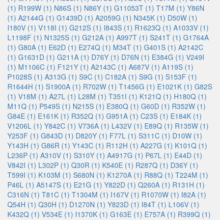
(1)
R199W (1)
N86S (1)
N86Y (1)
G11053T (1)
T17M (1)
Y86N
(1)
A2144G (1)
G1439D (1)
A2059G (1)
N345K (1)
D50W (1)
I180V (1)
V118I (1)
G212S (1)
I843S (1)
R1623Q (1)
A1033V (1)
L1198F (1)
N1325S (1)
G212A (1)
A997T (1)
S241T (1)
G1764A
(1)
G80A (1)
E62D (1)
E274Q (1)
M34T (1)
G401S (1)
A2142C
(1)
G1631D (1)
G211A (1)
D76Y (1)
D76N (1)
E384G (1)
V249I
(1)
M1106C (1)
F121Y (1)
A2143C (1)
A687V (1)
A119S (1)
P1028S (1)
A313G (1)
S9C (1)
C182A (1)
S9G (1)
S153F (1)
R1644H (1)
S1900A (1)
R702W (1)
T1456G (1)
E1021K (1)
G82S
(1)
V18M (1)
A27L (1)
L28M (1)
T351I (1)
K121Q (1)
H180Q (1)
M11Q (1)
P549S (1)
N215S (1)
E380Q (1)
G60D (1)
R352W (1)
G84E (1)
E161K (1)
R352Q (1)
G951A (1)
C23S (1)
E184K (1)
V1206L (1)
Y842C (1)
V736A (1)
L432V (1)
E89Q (1)
R135W (1)
Y253F (1)
G843D (1)
D820Y (1)
F77L (1)
S311C (1)
D10W (1)
Y143H (1)
G86R (1)
Y143C (1)
R112H (1)
A227G (1)
K101Q (1)
L236P (1)
A310V (1)
S310Y (1)
A4917G (1)
P67L (1)
E44D (1)
V842I (1)
L302P (1)
Q30R (1)
K540E (1)
R287Q (1)
D36Y (1)
T599I (1)
K103M (1)
S680N (1)
K1270A (1)
R88Q (1)
T224M (1)
P46L (1)
A5147S (1)
E21G (1)
Y822D (1)
Q260A (1)
R131H (1)
C316N (1)
T81C (1)
T1304M (1)
I167V (1)
R1070W (1)
I82A (1)
Q54H (1)
Q30H (1)
D1270N (1)
Y823D (1)
I84T (1)
L106V (1)
K432Q (1)
V534E (1)
I1370K (1)
G163E (1)
E757A (1)
R399Q (1)