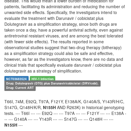
disease. This would mean a lower burden of medication for
patients, facilitating its administration and reducing the number of
unwanted side effects. Specifically, the investigators intend to
evaluate the treatment with Darunavir / cobicistat plus
Dolutegravir as a simplification strategy, since both drugs are
taken once a day, have a powerful antiviral activity, even against
antiretroviral resistant viruses, and are among the best tolerated
(with fewer side effects). The results reported in some
observational studies suggest that two-drug therapy (bitherapy)
as a simplification strategy could also be safe and effective,
however, as far as the investigators know, there are no data and
clinical trials that specifically evaluate darunavir / cobicistat plus
dolutegravir as a strategy of simplification.
NCT03683524
HIV-1 Infection
Drug: Dolutegravir (DTG) plus Darunavir/cobicistat (DRV/cobi).
Drug: Current ART
T66I, 74M, E92Q, T97A, F121Y, E138A/K, G140A/S, Y143R/H/C,
S147G, Q148H/K/R,
N155H
AND R263K) in historical genotyping
tests. --- T66I --- --- E92Q --- --- T97A --- --- F121Y --- --- E138A -
-- --- G140A --- --- Y143R --- --- S147G --- --- Q148H --- ---
N155H
---