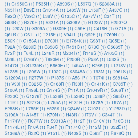
(1)
C1950G (1)
P535H (1)
A893S (1)
L597Q (1)
S2808A (1)
N55H (1)
D89E (1)
G1314A (1)
L485W (1)
L159F (1)
A437G (1)
R92Q (1)
V29C (1)
L38V (1)
G135C (1)
A677V (1)
C34T (1)
G93R (1)
R270H (1)
V321A (1)
G308V (1)
R122W (1)
H2507Q
(1)
D20W (1)
G309A (1)
G309E (1)
C59R (1)
C416R (1)
G71A (1)
Q61R (1)
Q61L (1)
T215F (1)
V941L (1)
Q62E (1)
D769N (1)
E56K (1)
G156A (1)
D769H (1)
E1784K (1)
G98T (1)
Q65E (1)
T92A (1)
S239D (1)
C656G (1)
R451C (1)
G73C (1)
G5665T (1)
R72P (1)
F64L (1)
L248R (1)
M204I (1)
R149S (1)
A105G (1)
M28L (1)
D769Y (1)
T890M (1)
P250R (1)
P58A (1)
L532S (1)
S147G (1)
S1235R (1)
K660E (1)
T454A (1)
R76K (1)
L1213V (1)
V1238I (1)
L206W (1)
T102C (1)
K3048A (1)
T93M (1)
D961S (1)
G1269A (1)
R277W (1)
P187S (1)
A561P (1)
T674I (1)
S8814A
(1)
V90I (1)
C325G (1)
Q188R (1)
R30H (1)
Q141K (1)
C785T (1)
S100A (1)
R496L (1)
G174S (1)
P11A (1)
G1049R (1)
S366T (1)
R230C (1)
G1376T (1)
L536R (1)
L536Q (1)
L536P (1)
S65D (1)
T1191I (1)
A277G (1)
L755A (1)
H131R (1)
T878A (1)
T97A (1)
P253R (1)
L755P (1)
E525K (1)
Q24W (1)
C102T (1)
Y1253D (1)
G196A (1)
A145T (1)
K70N (1)
H43R (1)
I76V (1)
C344T (1)
F1174V (1)
R677W (1)
S9313A (1)
I112T (1)
G10V (1)
R10C (1)
F1174L (1)
R10A (1)
R34P (1)
F1174C (1)
I112M (1)
I332E (1)
S1369A (1)
R32Q (1)
V151L (1)
N409S (1)
C563T (1)
R678Q (1)