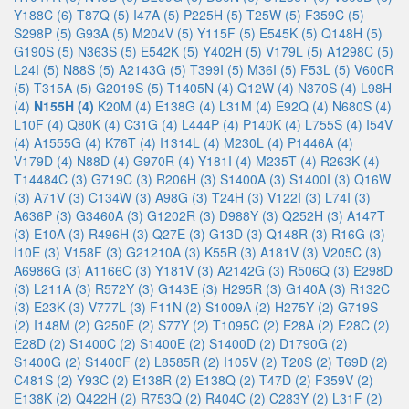
Y188C (6)
T87Q (5)
I47A (5)
P225H (5)
T25W (5)
F359C (5)
S298P (5)
G93A (5)
M204V (5)
Y115F (5)
E545K (5)
Q148H (5)
G190S (5)
N363S (5)
E542K (5)
Y402H (5)
V179L (5)
A1298C (5)
L24I (5)
N88S (5)
A2143G (5)
T399I (5)
M36I (5)
F53L (5)
V600R
(5)
T315A (5)
G2019S (5)
T1405N (4)
Q12W (4)
N370S (4)
L98H
(4)
N155H (4)
K20M (4)
E138G (4)
L31M (4)
E92Q (4)
N680S (4)
L10F (4)
Q80K (4)
C31G (4)
L444P (4)
P140K (4)
L755S (4)
I54V
(4)
A1555G (4)
K76T (4)
I1314L (4)
M230L (4)
P1446A (4)
V179D (4)
N88D (4)
G970R (4)
Y181I (4)
M235T (4)
R263K (4)
T14484C (3)
G719C (3)
R206H (3)
S1400A (3)
S1400I (3)
Q16W
(3)
A71V (3)
C134W (3)
A98G (3)
T24H (3)
V122I (3)
L74I (3)
A636P (3)
G3460A (3)
G1202R (3)
D988Y (3)
Q252H (3)
A147T
(3)
E10A (3)
R496H (3)
Q27E (3)
G13D (3)
Q148R (3)
R16G (3)
I10E (3)
V158F (3)
G21210A (3)
K55R (3)
A181V (3)
V205C (3)
A6986G (3)
A1166C (3)
Y181V (3)
A2142G (3)
R506Q (3)
E298D
(3)
L211A (3)
R572Y (3)
G143E (3)
H295R (3)
G140A (3)
R132C
(3)
E23K (3)
V777L (3)
F11N (2)
S1009A (2)
H275Y (2)
G719S
(2)
I148M (2)
G250E (2)
S77Y (2)
T1095C (2)
E28A (2)
E28C (2)
E28D (2)
S1400C (2)
S1400E (2)
S1400D (2)
D1790G (2)
S1400G (2)
S1400F (2)
L8585R (2)
I105V (2)
T20S (2)
T69D (2)
C481S (2)
Y93C (2)
E138R (2)
E138Q (2)
T47D (2)
F359V (2)
E138K (2)
Q422H (2)
R753Q (2)
R404C (2)
C283Y (2)
L31F (2)