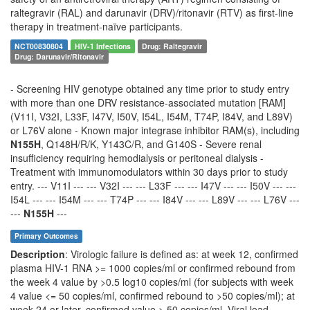
raltegravir (RAL) and darunavir (DRV)/ritonavir (RTV) as first-line
therapy in treatment-naïve participants.
NCT00830804
HIV-1 Infections
Drug: Raltegravir
Drug: Darunavir/Ritonavir
- Screening HIV genotype obtained any time prior to study entry
with more than one DRV resistance-associated mutation [RAM]
(V11I, V32I, L33F, I47V, I50V, I54L, I54M, T74P, I84V, and L89V)
or L76V alone - Known major integrase inhibitor RAM(s), including
N155H
, Q148H/R/K, Y143C/R, and G140S - Severe renal
insufficiency requiring hemodialysis or peritoneal dialysis -
Treatment with immunomodulators within 30 days prior to study
entry. --- V11I --- --- V32I --- --- L33F --- --- I47V --- --- I50V --- ---
I54L --- --- I54M --- --- T74P --- --- I84V --- --- L89V --- --- L76V ---
---
N155H
---
Primary Outcomes
Description
: Virologic failure is defined as: at week 12, confirmed
plasma HIV-1 RNA >= 1000 copies/ml or confirmed rebound from
the week 4 value by >0.5 log10 copies/ml (for subjects with week
4 value <= 50 copies/ml, confirmed rebound to >50 copies/ml); at
week 24 or later, confirmed value > 50 copies/ml. Viral load