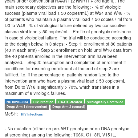
years under conventional HAART (2 NNRTI + 3rd agent). The
main secondary objectives are the following: - % of virologic
success (plasma viral load ≤ 50 copies/mL) at W24 and W48 - %
of patients who maintain a plasma viral load ≤ 50 copies / ml from
D0 to W48 - % of virological failure defined by two consecutive
plasma viral load > 50 copies/mL - Profile of genotypic resistance
in case of virological failure. The trial will be conducted according
to the design below, in 3 steps: - Step 1: enrollment of 80 patients
(40 in each arm) - Step 2: enrollment on hold until W16 data from
the 40 patients enrolled in the intervention arm have been
analyzed. - Step 3: resumption and completion of enrollment if
conditions for resuming enrollment at the end of step 2 are
fulfilled, i.e. if the percentage of patients randomized to the
intervention arm who have a plasma viral load ≤ 50 copies/mL
from D0 to W16 is significantly > 70%, which translates in a
maximum of 6 virologic failures.
NCT02069834
HIV Infection
HAART-treated
Virologically Controlled
Drug: Arm 1 (intervention)
Drug: Arm 2 (control)
MeSH:
HIV Infections
- No mutation (either on pre-ART genotype or on DNA genotype
at screening) among the following: T66K, G118R, V151L,