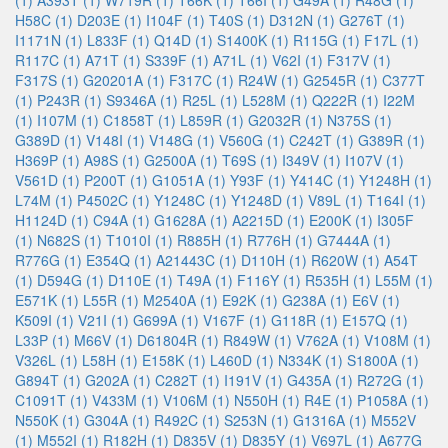
(1)
A393T (1)
W719R (1)
T66K (1)
T66I (1)
G49A (1)
R48G (1)
H58C (1)
D203E (1)
I104F (1)
T40S (1)
D312N (1)
G276T (1)
I1171N (1)
L833F (1)
Q14D (1)
S1400K (1)
R115G (1)
F17L (1)
R117C (1)
A71T (1)
S339F (1)
A71L (1)
V62I (1)
F317V (1)
F317S (1)
G20201A (1)
F317C (1)
R24W (1)
G2545R (1)
C377T
(1)
P243R (1)
S9346A (1)
R25L (1)
L528M (1)
Q222R (1)
I22M
(1)
I107M (1)
C1858T (1)
L859R (1)
G2032R (1)
N375S (1)
G389D (1)
V148I (1)
V148G (1)
V560G (1)
C242T (1)
G389R (1)
H369P (1)
A98S (1)
G2500A (1)
T69S (1)
I349V (1)
I107V (1)
V561D (1)
P200T (1)
G1051A (1)
Y93F (1)
Y414C (1)
Y1248H (1)
L74M (1)
P4502C (1)
Y1248C (1)
Y1248D (1)
V89L (1)
T164I (1)
H1124D (1)
C94A (1)
G1628A (1)
A2215D (1)
E200K (1)
I305F
(1)
N682S (1)
T1010I (1)
R885H (1)
R776H (1)
G7444A (1)
R776G (1)
E354Q (1)
A21443C (1)
D110H (1)
R620W (1)
A54T
(1)
D594G (1)
D110E (1)
T49A (1)
F116Y (1)
R535H (1)
L55M (1)
E571K (1)
L55R (1)
M2540A (1)
E92K (1)
G238A (1)
E6V (1)
K509I (1)
V21I (1)
G699A (1)
V167F (1)
G118R (1)
E157Q (1)
L33P (1)
M66V (1)
D61804R (1)
R849W (1)
V762A (1)
V108M (1)
V326L (1)
L58H (1)
E158K (1)
L460D (1)
N334K (1)
S1800A (1)
G894T (1)
G202A (1)
C282T (1)
I191V (1)
G435A (1)
R272G (1)
C1091T (1)
V433M (1)
V106M (1)
N550H (1)
R4E (1)
P1058A (1)
N550K (1)
G304A (1)
R492C (1)
S253N (1)
G1316A (1)
M552V
(1)
M552I (1)
R182H (1)
D835V (1)
D835Y (1)
V697L (1)
A677G