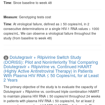
Time
: Since baseline to week 48
Measure
: Genotyping tests cost
Time
: At virological failure, defined as ≥ 50 copies/mL in 2
consecutive determinations or a single HIV-1 RNA values > 1000
copies/mL. We can observe a virological failure throughout the
study (from baseline to week 48)
Dolutegravir + Rilpivirine Switch Study
3
(DORISS): Pilot and Noninferiority Trial Comparing
Dolutegravir + Rilpivirine vs. Continued HAART
(Highly Active Antiretroviral Therapy) in Patients
With Plasma HIV RNA ≤ 50 Copies/mL for at Least
2 Years
The primary objective of the study is to evaluate the capacity of
Dolutegravir + Rilpivirine vs. continued triple combination HAART
to maintain plasma HIV RNA ≤ 50 copies/ml throughout 24 weeks
in patients with plasma HIV RNA ≤ 50 copies/mL for at least 2