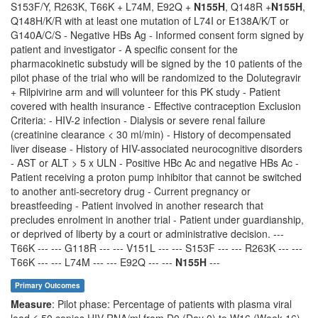
S153F/Y, R263K, T66K + L74M, E92Q +
N155H
, Q148R +
N155H
,
Q148H/K/R with at least one mutation of L74I or E138A/K/T or
G140A/C/S - Negative HBs Ag - Informed consent form signed by
patient and investigator - A specific consent for the
pharmacokinetic substudy will be signed by the 10 patients of the
pilot phase of the trial who will be randomized to the Dolutegravir
+ Rilpivirine arm and will volunteer for this PK study - Patient
covered with health insurance - Effective contraception Exclusion
Criteria: - HIV-2 infection - Dialysis or severe renal failure
(creatinine clearance < 30 ml/min) - History of decompensated
liver disease - History of HIV-associated neurocognitive disorders
- AST or ALT > 5 x ULN - Positive HBc Ac and negative HBs Ac -
Patient receiving a proton pump inhibitor that cannot be switched
to another anti-secretory drug - Current pregnancy or
breastfeeding - Patient involved in another research that
precludes enrolment in another trial - Patient under guardianship,
or deprived of liberty by a court or administrative decision. ---
T66K --- --- G118R --- --- V151L --- --- S153F --- --- R263K --- ---
T66K --- --- L74M --- --- E92Q --- ---
N155H
---
Primary Outcomes
Measure
: Pilot phase: Percentage of patients with plasma viral
load ≤ 50 copies HIV-RNA/ml from D0 (Day 0) to W16 (Week 16)