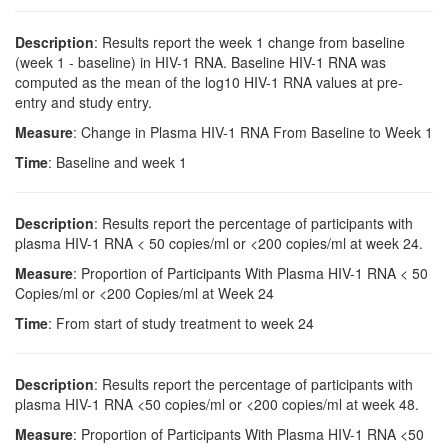
Description
: Results report the week 1 change from baseline
(week 1 - baseline) in HIV-1 RNA. Baseline HIV-1 RNA was
computed as the mean of the log10 HIV-1 RNA values at pre-
entry and study entry.
Measure
: Change in Plasma HIV-1 RNA From Baseline to Week 1
Time
: Baseline and week 1
Description
: Results report the percentage of participants with
plasma HIV-1 RNA < 50 copies/ml or <200 copies/ml at week 24.
Measure
: Proportion of Participants With Plasma HIV-1 RNA < 50
Copies/ml or <200 Copies/ml at Week 24
Time
: From start of study treatment to week 24
Description
: Results report the percentage of participants with
plasma HIV-1 RNA <50 copies/ml or <200 copies/ml at week 48.
Measure
: Proportion of Participants With Plasma HIV-1 RNA <50