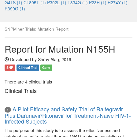
G41S (1)
C1895T (1)
P392L (1)
T334G (1)
P23H (1)
H274Y (1)
R399G (1)
SNPMiner Trials: Mutation Report
Report for Mutation N155H
Developed by Shray Alag, 2019.
SNP
Clinical Trial
Gene
There are 4 clinical trials
Clinical Trials
A Pilot Efficacy and Safety Trial of Raltegravir
1
Plus Darunavir/Ritonavir for Treatment-Naive HIV-1-
Infected Subjects
The purpose of this study is to assess the effectiveness and
safety of an antiretroviral therapy (ART) regimen consisting of