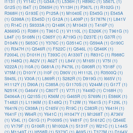
I113T (1)
Y114C (1)
G34A (1)
L536H (1)
R896C (1)
S567L (1)
G12S (1)
I54T (1)
D565H (1)
Y113H (1)
P367L (1)
R102G (1)
R368H (1)
G193E (1)
P125A (1)
M1040E (1)
E545G (1)
E545A
(1)
G398A (1)
E545D (1)
G12A (1)
L409P (1)
S1787N (1)
L841V
(1)
R14C (1)
S9333A (1)
Q148K (1)
M1043I (1)
T416P (1)
A3669G (1)
R38H (1)
T961C (1)
V1110L (1)
E326K (1)
T961G (1)
L84F (1)
S108N (1)
C365Y (1)
A719G (1)
D237E (1)
G37R (1)
D104N (1)
S653C (1)
Y376C (1)
G3514C (1)
G594A (1)
G190C
(1)
R347H (1)
Q546R (1)
F522C (1)
Q546L (1)
Q546K (1)
F2004L (1)
D101H (1)
T393C (1)
A1330T (1)
R831C (1)
R988C
(1)
H48Q (1)
A62V (1)
A62T (1)
L84V (1)
M165I (1)
V75I (1)
V222A (1)
I10A (1)
G681A (1)
P479L (1)
G908R (1)
Y318F (1)
V75M (1)
D101Y (1)
I10F (1)
D90V (1)
H1112L (1)
R3500Q (1)
S945L (1)
V30A (1)
L869R (1)
S282R (1)
D919G (1)
I665V (1)
H1112Y (1)
D90A (1)
C385A (1)
G1170S (1)
V244M (1)
G17T (1)
N251K (1)
G464V (1)
C807T (1)
V77I (1)
Y449D (1)
C168H (1)
D4064A (1)
Q215S (1)
K56M (1)
G465R (1)
S769N (1)
E586K (1)
T1482I (1)
L1196M (1)
E148Q (1)
T12W (1)
Y641S (1)
F129L (1)
Y641N (1)
C938A (1)
C165V (1)
R19C (1)
C383R (1)
Y641H (1)
Y641F (1)
W64R (1)
Y641C (1)
H1047Y (1)
M1268T (1)
A736V
(1)
V34L (1)
C61G (1)
P1009S (1)
V481F (1)
S1612C (1)
Q546E
(1)
V179F (1)
G106R (1)
M1002A (1)
S131F (1)
W21C (1)
L144S
(1)
M1149T (1)
H558R (1)
S373C (1)
A69S (1)
T377M (1)
D164V