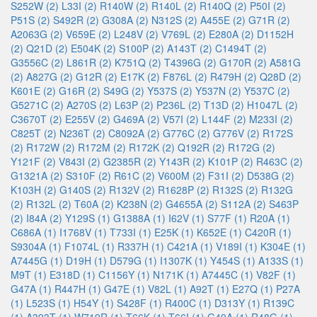
S252W (2)
L33I (2)
R140W (2)
R140L (2)
R140Q (2)
P50I (2)
P51S (2)
S492R (2)
G308A (2)
N312S (2)
A455E (2)
G71R (2)
A2063G (2)
V659E (2)
L248V (2)
V769L (2)
E280A (2)
D1152H
(2)
Q21D (2)
E504K (2)
S100P (2)
A143T (2)
C1494T (2)
G3556C (2)
L861R (2)
K751Q (2)
T4396G (2)
G170R (2)
A581G
(2)
A827G (2)
G12R (2)
E17K (2)
F876L (2)
R479H (2)
Q28D (2)
K601E (2)
G16R (2)
S49G (2)
Y537S (2)
Y537N (2)
Y537C (2)
G5271C (2)
A270S (2)
L63P (2)
P236L (2)
T13D (2)
H1047L (2)
C3670T (2)
E255V (2)
G469A (2)
V57I (2)
L144F (2)
M233I (2)
C825T (2)
N236T (2)
C8092A (2)
G776C (2)
G776V (2)
R172S
(2)
R172W (2)
R172M (2)
R172K (2)
Q192R (2)
R172G (2)
Y121F (2)
V843I (2)
G2385R (2)
Y143R (2)
K101P (2)
R463C (2)
G1321A (2)
S310F (2)
R61C (2)
V600M (2)
F31I (2)
D538G (2)
K103H (2)
G140S (2)
R132V (2)
R1628P (2)
R132S (2)
R132G
(2)
R132L (2)
T60A (2)
K238N (2)
G4655A (2)
S112A (2)
S463P
(2)
I84A (2)
Y129S (1)
G1388A (1)
I62V (1)
S77F (1)
R20A (1)
C686A (1)
I1768V (1)
T733I (1)
E25K (1)
K652E (1)
C420R (1)
S9304A (1)
F1074L (1)
R337H (1)
C421A (1)
V189I (1)
K304E (1)
A7445G (1)
D19H (1)
D579G (1)
I1307K (1)
Y454S (1)
A133S (1)
M9T (1)
E318D (1)
C1156Y (1)
N171K (1)
A7445C (1)
V82F (1)
G47A (1)
R447H (1)
G47E (1)
V82L (1)
A92T (1)
E27Q (1)
P27A
(1)
L523S (1)
H54Y (1)
S428F (1)
R400C (1)
D313Y (1)
R139C