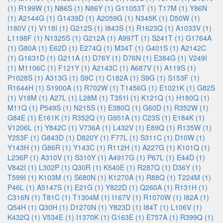
(1)
R199W (1)
N86S (1)
N86Y (1)
G11053T (1)
T17M (1)
Y86N
(1)
A2144G (1)
G1439D (1)
A2059G (1)
N345K (1)
D50W (1)
I180V (1)
V118I (1)
G212S (1)
I843S (1)
R1623Q (1)
A1033V (1)
L1198F (1)
N1325S (1)
G212A (1)
A997T (1)
S241T (1)
G1764A
(1)
G80A (1)
E62D (1)
E274Q (1)
M34T (1)
G401S (1)
A2142C
(1)
G1631D (1)
G211A (1)
D76Y (1)
D76N (1)
E384G (1)
V249I
(1)
M1106C (1)
F121Y (1)
A2143C (1)
A687V (1)
A119S (1)
P1028S (1)
A313G (1)
S9C (1)
C182A (1)
S9G (1)
S153F (1)
R1644H (1)
S1900A (1)
R702W (1)
T1456G (1)
E1021K (1)
G82S
(1)
V18M (1)
A27L (1)
L28M (1)
T351I (1)
K121Q (1)
H180Q (1)
M11Q (1)
P549S (1)
N215S (1)
E380Q (1)
G60D (1)
R352W (1)
G84E (1)
E161K (1)
R352Q (1)
G951A (1)
C23S (1)
E184K (1)
V1206L (1)
Y842C (1)
V736A (1)
L432V (1)
E89Q (1)
R135W (1)
Y253F (1)
G843D (1)
D820Y (1)
F77L (1)
S311C (1)
D10W (1)
Y143H (1)
G86R (1)
Y143C (1)
R112H (1)
A227G (1)
K101Q (1)
L236P (1)
A310V (1)
S310Y (1)
A4917G (1)
P67L (1)
E44D (1)
V842I (1)
L302P (1)
Q30R (1)
K540E (1)
R287Q (1)
D36Y (1)
T599I (1)
K103M (1)
S680N (1)
K1270A (1)
R88Q (1)
T224M (1)
P46L (1)
A5147S (1)
E21G (1)
Y822D (1)
Q260A (1)
R131H (1)
C316N (1)
T81C (1)
T1304M (1)
I167V (1)
R1070W (1)
I82A (1)
Q54H (1)
Q30H (1)
D1270N (1)
Y823D (1)
I84T (1)
L106V (1)
K432Q (1)
V534E (1)
I1370K (1)
G163E (1)
E757A (1)
R399Q (1)