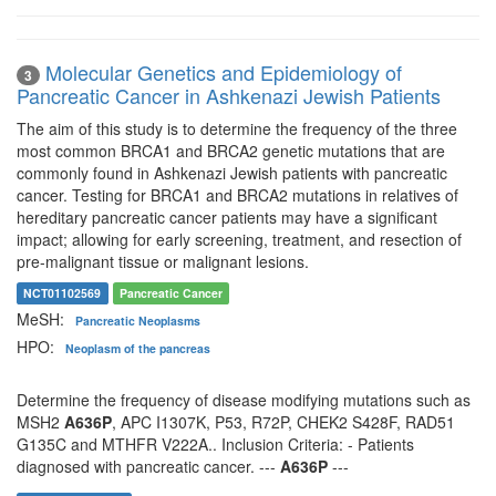
Molecular Genetics and Epidemiology of
3
Pancreatic Cancer in Ashkenazi Jewish Patients
The aim of this study is to determine the frequency of the three
most common BRCA1 and BRCA2 genetic mutations that are
commonly found in Ashkenazi Jewish patients with pancreatic
cancer. Testing for BRCA1 and BRCA2 mutations in relatives of
hereditary pancreatic cancer patients may have a significant
impact; allowing for early screening, treatment, and resection of
pre-malignant tissue or malignant lesions.
NCT01102569
Pancreatic Cancer
MeSH:
Pancreatic Neoplasms
HPO:
Neoplasm of the pancreas
Determine the frequency of disease modifying mutations such as
MSH2
A636P
, APC I1307K, P53, R72P, CHEK2 S428F, RAD51
G135C and MTHFR V222A.. Inclusion Criteria: - Patients
diagnosed with pancreatic cancer. ---
A636P
---