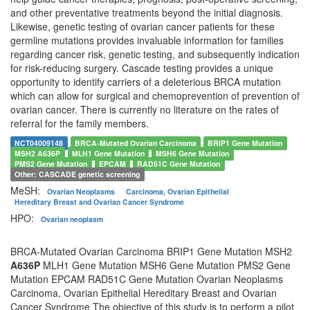
and other preventative treatments beyond the initial diagnosis.
Likewise, genetic testing of ovarian cancer patients for these
germline mutations provides invaluable information for families
regarding cancer risk, genetic testing, and subsequently indication
for risk-reducing surgery. Cascade testing provides a unique
opportunity to identify carriers of a deleterious BRCA mutation
which can allow for surgical and chemoprevention of prevention of
ovarian cancer. There is currently no literature on the rates of
referral for the family members.
NCT04009148
BRCA-Mutated Ovarian Carcinoma
BRIP1 Gene Mutation
MSH2
A636P
MLH1 Gene Mutation
MSH6 Gene Mutation
PMS2 Gene Mutation
EPCAM
RAD51C Gene Mutation
Other: CASCADE genetic screening
MeSH:
Ovarian Neoplasms
Carcinoma, Ovarian Epithelial
Hereditary Breast and Ovarian Cancer Syndrome
HPO:
Ovarian neoplasm
BRCA-Mutated Ovarian Carcinoma BRIP1 Gene Mutation MSH2
A636P
MLH1 Gene Mutation MSH6 Gene Mutation PMS2 Gene
Mutation EPCAM RAD51C Gene Mutation Ovarian Neoplasms
Carcinoma, Ovarian Epithelial Hereditary Breast and Ovarian
Cancer Syndrome The objective of this study is to perform a pilot