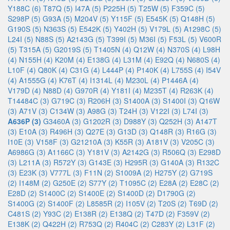
Y188C (6)
T87Q (5)
I47A (5)
P225H (5)
T25W (5)
F359C (5)
S298P (5)
G93A (5)
M204V (5)
Y115F (5)
E545K (5)
Q148H (5)
G190S (5)
N363S (5)
E542K (5)
Y402H (5)
V179L (5)
A1298C (5)
L24I (5)
N88S (5)
A2143G (5)
T399I (5)
M36I (5)
F53L (5)
V600R
(5)
T315A (5)
G2019S (5)
T1405N (4)
Q12W (4)
N370S (4)
L98H
(4)
N155H (4)
K20M (4)
E138G (4)
L31M (4)
E92Q (4)
N680S (4)
L10F (4)
Q80K (4)
C31G (4)
L444P (4)
P140K (4)
L755S (4)
I54V
(4)
A1555G (4)
K76T (4)
I1314L (4)
M230L (4)
P1446A (4)
V179D (4)
N88D (4)
G970R (4)
Y181I (4)
M235T (4)
R263K (4)
T14484C (3)
G719C (3)
R206H (3)
S1400A (3)
S1400I (3)
Q16W
(3)
A71V (3)
C134W (3)
A98G (3)
T24H (3)
V122I (3)
L74I (3)
A636P (3)
G3460A (3)
G1202R (3)
D988Y (3)
Q252H (3)
A147T
(3)
E10A (3)
R496H (3)
Q27E (3)
G13D (3)
Q148R (3)
R16G (3)
I10E (3)
V158F (3)
G21210A (3)
K55R (3)
A181V (3)
V205C (3)
A6986G (3)
A1166C (3)
Y181V (3)
A2142G (3)
R506Q (3)
E298D
(3)
L211A (3)
R572Y (3)
G143E (3)
H295R (3)
G140A (3)
R132C
(3)
E23K (3)
V777L (3)
F11N (2)
S1009A (2)
H275Y (2)
G719S
(2)
I148M (2)
G250E (2)
S77Y (2)
T1095C (2)
E28A (2)
E28C (2)
E28D (2)
S1400C (2)
S1400E (2)
S1400D (2)
D1790G (2)
S1400G (2)
S1400F (2)
L8585R (2)
I105V (2)
T20S (2)
T69D (2)
C481S (2)
Y93C (2)
E138R (2)
E138Q (2)
T47D (2)
F359V (2)
E138K (2)
Q422H (2)
R753Q (2)
R404C (2)
C283Y (2)
L31F (2)