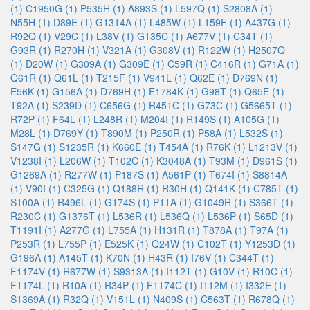
(1)
C1950G (1)
P535H (1)
A893S (1)
L597Q (1)
S2808A (1)
N55H (1)
D89E (1)
G1314A (1)
L485W (1)
L159F (1)
A437G (1)
R92Q (1)
V29C (1)
L38V (1)
G135C (1)
A677V (1)
C34T (1)
G93R (1)
R270H (1)
V321A (1)
G308V (1)
R122W (1)
H2507Q
(1)
D20W (1)
G309A (1)
G309E (1)
C59R (1)
C416R (1)
G71A (1)
Q61R (1)
Q61L (1)
T215F (1)
V941L (1)
Q62E (1)
D769N (1)
E56K (1)
G156A (1)
D769H (1)
E1784K (1)
G98T (1)
Q65E (1)
T92A (1)
S239D (1)
C656G (1)
R451C (1)
G73C (1)
G5665T (1)
R72P (1)
F64L (1)
L248R (1)
M204I (1)
R149S (1)
A105G (1)
M28L (1)
D769Y (1)
T890M (1)
P250R (1)
P58A (1)
L532S (1)
S147G (1)
S1235R (1)
K660E (1)
T454A (1)
R76K (1)
L1213V (1)
V1238I (1)
L206W (1)
T102C (1)
K3048A (1)
T93M (1)
D961S (1)
G1269A (1)
R277W (1)
P187S (1)
A561P (1)
T674I (1)
S8814A
(1)
V90I (1)
C325G (1)
Q188R (1)
R30H (1)
Q141K (1)
C785T (1)
S100A (1)
R496L (1)
G174S (1)
P11A (1)
G1049R (1)
S366T (1)
R230C (1)
G1376T (1)
L536R (1)
L536Q (1)
L536P (1)
S65D (1)
T1191I (1)
A277G (1)
L755A (1)
H131R (1)
T878A (1)
T97A (1)
P253R (1)
L755P (1)
E525K (1)
Q24W (1)
C102T (1)
Y1253D (1)
G196A (1)
A145T (1)
K70N (1)
H43R (1)
I76V (1)
C344T (1)
F1174V (1)
R677W (1)
S9313A (1)
I112T (1)
G10V (1)
R10C (1)
F1174L (1)
R10A (1)
R34P (1)
F1174C (1)
I112M (1)
I332E (1)
S1369A (1)
R32Q (1)
V151L (1)
N409S (1)
C563T (1)
R678Q (1)