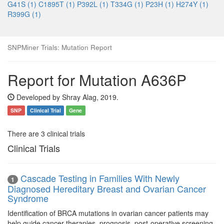
G41S (1)
C1895T (1)
P392L (1)
T334G (1)
P23H (1)
H274Y (1)
R399G (1)
SNPMiner Trials: Mutation Report
Report for Mutation A636P
Developed by Shray Alag, 2019.
SNP
Clinical Trial
Gene
There are 3 clinical trials
Clinical Trials
Cascade Testing in Families With Newly
1
Diagnosed Hereditary Breast and Ovarian Cancer
Syndrome
Identification of BRCA mutations in ovarian cancer patients may
help guide cancer therapies, prognosis, post-operative screening,