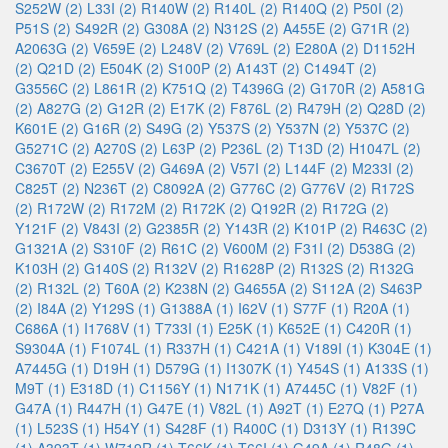
S252W (2)
L33I (2)
R140W (2)
R140L (2)
R140Q (2)
P50I (2)
P51S (2)
S492R (2)
G308A (2)
N312S (2)
A455E (2)
G71R (2)
A2063G (2)
V659E (2)
L248V (2)
V769L (2)
E280A (2)
D1152H
(2)
Q21D (2)
E504K (2)
S100P (2)
A143T (2)
C1494T (2)
G3556C (2)
L861R (2)
K751Q (2)
T4396G (2)
G170R (2)
A581G
(2)
A827G (2)
G12R (2)
E17K (2)
F876L (2)
R479H (2)
Q28D (2)
K601E (2)
G16R (2)
S49G (2)
Y537S (2)
Y537N (2)
Y537C (2)
G5271C (2)
A270S (2)
L63P (2)
P236L (2)
T13D (2)
H1047L (2)
C3670T (2)
E255V (2)
G469A (2)
V57I (2)
L144F (2)
M233I (2)
C825T (2)
N236T (2)
C8092A (2)
G776C (2)
G776V (2)
R172S
(2)
R172W (2)
R172M (2)
R172K (2)
Q192R (2)
R172G (2)
Y121F (2)
V843I (2)
G2385R (2)
Y143R (2)
K101P (2)
R463C (2)
G1321A (2)
S310F (2)
R61C (2)
V600M (2)
F31I (2)
D538G (2)
K103H (2)
G140S (2)
R132V (2)
R1628P (2)
R132S (2)
R132G
(2)
R132L (2)
T60A (2)
K238N (2)
G4655A (2)
S112A (2)
S463P
(2)
I84A (2)
Y129S (1)
G1388A (1)
I62V (1)
S77F (1)
R20A (1)
C686A (1)
I1768V (1)
T733I (1)
E25K (1)
K652E (1)
C420R (1)
S9304A (1)
F1074L (1)
R337H (1)
C421A (1)
V189I (1)
K304E (1)
A7445G (1)
D19H (1)
D579G (1)
I1307K (1)
Y454S (1)
A133S (1)
M9T (1)
E318D (1)
C1156Y (1)
N171K (1)
A7445C (1)
V82F (1)
G47A (1)
R447H (1)
G47E (1)
V82L (1)
A92T (1)
E27Q (1)
P27A
(1)
L523S (1)
H54Y (1)
S428F (1)
R400C (1)
D313Y (1)
R139C