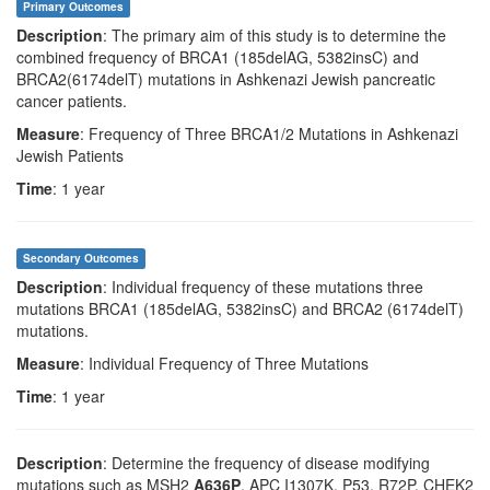
Primary Outcomes
Description
: The primary aim of this study is to determine the
combined frequency of BRCA1 (185delAG, 5382insC) and
BRCA2(6174delT) mutations in Ashkenazi Jewish pancreatic
cancer patients.
Measure
: Frequency of Three BRCA1/2 Mutations in Ashkenazi
Jewish Patients
Time
: 1 year
Secondary Outcomes
Description
: Individual frequency of these mutations three
mutations BRCA1 (185delAG, 5382insC) and BRCA2 (6174delT)
mutations.
Measure
: Individual Frequency of Three Mutations
Time
: 1 year
Description
: Determine the frequency of disease modifying
mutations such as MSH2
A636P
, APC I1307K, P53, R72P, CHEK2