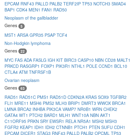
EPCAM
RNF43
PALLD
PALB2
TERF2IP
TP53
NOTCH3
SMAD4
BAP1
CDK4
MEN1
FAN1
RAD50
Neoplasm of the gallbladder
Genes
5
MST1
ARSA
GPR35
PSAP
TCF4
Non-Hodgkin lymphoma
Genes
22
MYC
FAS
ADA
FASLG
IGH
KIT
BIRC3
CASP10
NBN
CD28
MALT1
PRKCD
RASGRP1
FOXP1
PIK3R1
NTHL1
POLE
CCND1
BCL10
CTLA4
ATM
TNFRSF1B
Ovarian neoplasm
Genes
63
RAD51
RAD51C
PMS1
RAD51D
CDKN2A
KRAS
SOX9
TGFBR2
FLI1
MRE11
MSH6
PMS2
MLH3
BRIP1
DMRT3
WWOX
BRCA1
LMNA
BRCA2
INHBA
PIK3CA
VAMP7
NR0B1
WRN
CHEK2
GATA4
WT1
PTCH2
BARD1
MLH1
WNT10A
NBN
AKT1
C11ORF95
PRKN
SRY
EWSR1
RELA
NR5A1
MSH2
MSH3
FGFR2
KEAP1
IDH1
IDH2
CTNNB1
PTCH1
PTEN
SUFU
CDH1
EPCAM
DICER1
STAG3
RNF43
PALLD
PALB2
OPCML
TP53