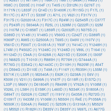
(1)
A393T (1)
W719R (1)
T66K (1)
T66I (1)
G49A (1)
R48G (1)
H58C (1)
D203E (1)
I104F (1)
T40S (1)
D312N (1)
G276T (1)
I1171N (1)
L833F (1)
Q14D (1)
S1400K (1)
R115G (1)
F17L (1)
R117C (1)
A71T (1)
S339F (1)
A71L (1)
V62I (1)
F317V (1)
F317S (1)
G20201A (1)
F317C (1)
R24W (1)
G2545R (1)
C377T
(1)
P243R (1)
S9346A (1)
R25L (1)
L528M (1)
Q222R (1)
I22M
(1)
I107M (1)
C1858T (1)
L859R (1)
G2032R (1)
N375S (1)
G389D (1)
V148I (1)
V148G (1)
V560G (1)
C242T (1)
G389R (1)
H369P (1)
A98S (1)
G2500A (1)
T69S (1)
I349V (1)
I107V (1)
V561D (1)
P200T (1)
G1051A (1)
Y93F (1)
Y414C (1)
Y1248H (1)
L74M (1)
P4502C (1)
Y1248C (1)
Y1248D (1)
V89L (1)
T164I (1)
H1124D (1)
C94A (1)
G1628A (1)
A2215D (1)
E200K (1)
I305F
(1)
N682S (1)
T1010I (1)
R885H (1)
R776H (1)
G7444A (1)
R776G (1)
E354Q (1)
A21443C (1)
D110H (1)
R620W (1)
A54T
(1)
D594G (1)
D110E (1)
T49A (1)
F116Y (1)
R535H (1)
L55M (1)
E571K (1)
L55R (1)
M2540A (1)
E92K (1)
G238A (1)
E6V (1)
K509I (1)
V21I (1)
G699A (1)
V167F (1)
G118R (1)
E157Q (1)
L33P (1)
M66V (1)
D61804R (1)
R849W (1)
V762A (1)
V108M (1)
V326L (1)
L58H (1)
E158K (1)
L460D (1)
N334K (1)
S1800A (1)
G894T (1)
G202A (1)
C282T (1)
I191V (1)
G435A (1)
R272G (1)
C1091T (1)
V433M (1)
V106M (1)
N550H (1)
R4E (1)
P1058A (1)
N550K (1)
G304A (1)
R492C (1)
S253N (1)
G1316A (1)
M552V
(1)
M552I (1)
R182H (1)
D835V (1)
D835Y (1)
V697L (1)
A677G