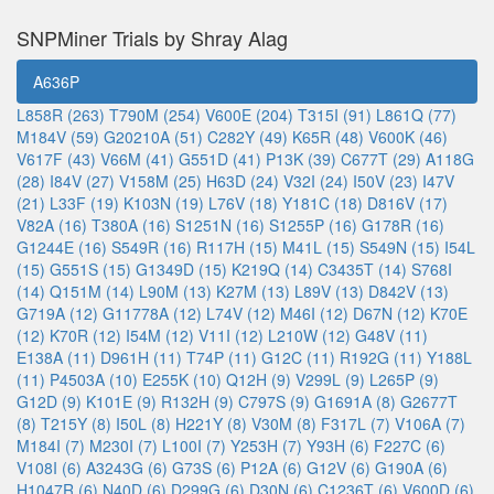
SNPMiner Trials by Shray Alag
A636P
L858R (263)
T790M (254)
V600E (204)
T315I (91)
L861Q (77)
M184V (59)
G20210A (51)
C282Y (49)
K65R (48)
V600K (46)
V617F (43)
V66M (41)
G551D (41)
P13K (39)
C677T (29)
A118G
(28)
I84V (27)
V158M (25)
H63D (24)
V32I (24)
I50V (23)
I47V
(21)
L33F (19)
K103N (19)
L76V (18)
Y181C (18)
D816V (17)
V82A (16)
T380A (16)
S1251N (16)
S1255P (16)
G178R (16)
G1244E (16)
S549R (16)
R117H (15)
M41L (15)
S549N (15)
I54L
(15)
G551S (15)
G1349D (15)
K219Q (14)
C3435T (14)
S768I
(14)
Q151M (14)
L90M (13)
K27M (13)
L89V (13)
D842V (13)
G719A (12)
G11778A (12)
L74V (12)
M46I (12)
D67N (12)
K70E
(12)
K70R (12)
I54M (12)
V11I (12)
L210W (12)
G48V (11)
E138A (11)
D961H (11)
T74P (11)
G12C (11)
R192G (11)
Y188L
(11)
P4503A (10)
E255K (10)
Q12H (9)
V299L (9)
L265P (9)
G12D (9)
K101E (9)
R132H (9)
C797S (9)
G1691A (8)
G2677T
(8)
T215Y (8)
I50L (8)
H221Y (8)
V30M (8)
F317L (7)
V106A (7)
M184I (7)
M230I (7)
L100I (7)
Y253H (7)
Y93H (6)
F227C (6)
V108I (6)
A3243G (6)
G73S (6)
P12A (6)
G12V (6)
G190A (6)
H1047R (6)
N40D (6)
D299G (6)
D30N (6)
C1236T (6)
V600D (6)