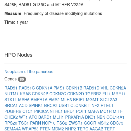
S428F, RAD51 G135C and MTHFR V222A.
Measure
: Frequency of disease modifying mutations
Time
: 1 year
HPO Nodes
Neoplasm of the pancreas
Genes
80
RAD51
RAD51C
CDKN1A
PMS1
CDKN1B
RAD51D
VHL
CDKN2A
NUTM1
KRAS
CDKN2B
CDKN2C
CDKN2D
TGFBR2
FLI1
MRE11
STK11
MSH6
BMPR1A
PMS2
MLH3
BRIP1
MGMT
SLC12A3
BRCA1
ACD
SPINK1
BRCA2
USB1
CLCNKB
TINF2
RTEL1
PDGFRB
CTC1
PIK3CA
NTHL1
BRD4
POT1
MAFA
MC1R
MITF
CHEK2
WT1
APC
BARD1
MLH1
PRKAR1A
DKC1
NBN
COL14A1
RPS20
TSC1
PARN
NOP10
TSC2
EWSR1
GCGR
MSH2
CDC73
SEMA4A
WRAP53
PTEN
MDM2
NHP2
TERC
AAGAB
TERT