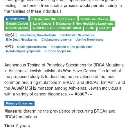
testing. The benefit from such a process would pertain mainly to
the families of these individuals.
NCT00588263
Extrahepatic Bile Duct Cancer
Gallbladder Cancer
Gastric Cancer
Lung Cancer
Melanoma
Non-Hodgkin's Lymphoma
Uterine Cancer
CORPUS UTERI,ENDOMETRIUM
LUNG
OVARY
MeSH:
Lymphoma, Non-Hodgkin
Gallbladder Neoplasms
Bile Duct Neoplasms
Cholangiocarcinoma
Uterine Neoplasms
HPO:
Cholangiocarcinoma
Neoplasm of the gallbladder
Non-Hodgkin lymphoma
Uterine neoplasm
Anonymous Testing of Pathology Specimens for BRCA Mutations
in Ashkenazi Jewish Individuals Who Have Cancer The intent of
the proposed study is to describe the prevalence of the most
common recurring mutations in BRCA1 and BRCA2, blmAsh , and
the
A636P
MSH2 mutation among Ashkenazi Jewish individuals
with a variety of cancer diagnoses. ---
A636P
---
Primary Outcomes
Measure
: determine the prevalence of recurring BRCA1 and
BRCA2 mutations
Time
: 5 years