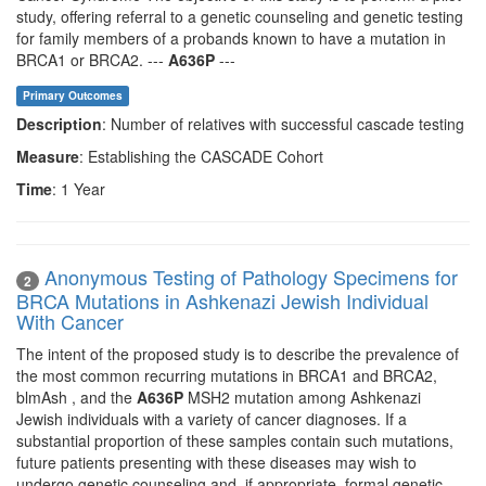
study, offering referral to a genetic counseling and genetic testing
for family members of a probands known to have a mutation in
BRCA1 or BRCA2. ---
A636P
---
Primary Outcomes
Description
: Number of relatives with successful cascade testing
Measure
: Establishing the CASCADE Cohort
Time
: 1 Year
Anonymous Testing of Pathology Specimens for
2
BRCA Mutations in Ashkenazi Jewish Individual
With Cancer
The intent of the proposed study is to describe the prevalence of
the most common recurring mutations in BRCA1 and BRCA2,
blmAsh , and the
A636P
MSH2 mutation among Ashkenazi
Jewish individuals with a variety of cancer diagnoses. If a
substantial proportion of these samples contain such mutations,
future patients presenting with these diseases may wish to
undergo genetic counseling and, if appropriate, formal genetic