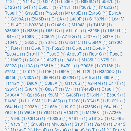
I113T (1)
Y114C (1)
G34A (1)
L536H (1)
R896C (1)
S567L (1)
G12S (1)
I54T (1)
D565H (1)
Y113H (1)
P367L (1)
R102G (1)
R368H (1)
G193E (1)
P125A (1)
M1040E (1)
E545G (1)
E545A
(1)
G398A (1)
E545D (1)
G12A (1)
L409P (1)
S1787N (1)
L841V
(1)
R14C (1)
S9333A (1)
Q148K (1)
M1043I (1)
T416P (1)
A3669G (1)
R38H (1)
T961C (1)
V1110L (1)
E326K (1)
T961G (1)
L84F (1)
S108N (1)
C365Y (1)
A719G (1)
D237E (1)
G37R (1)
D104N (1)
S653C (1)
Y376C (1)
G3514C (1)
G594A (1)
G190C
(1)
R347H (1)
Q546R (1)
F522C (1)
Q546L (1)
Q546K (1)
F2004L (1)
D101H (1)
T393C (1)
A1330T (1)
R831C (1)
R988C
(1)
H48Q (1)
A62V (1)
A62T (1)
L84V (1)
M165I (1)
V75I (1)
V222A (1)
I10A (1)
G681A (1)
P479L (1)
G908R (1)
Y318F (1)
V75M (1)
D101Y (1)
I10F (1)
D90V (1)
H1112L (1)
R3500Q (1)
S945L (1)
V30A (1)
L869R (1)
S282R (1)
D919G (1)
I665V (1)
H1112Y (1)
D90A (1)
C385A (1)
G1170S (1)
V244M (1)
G17T (1)
N251K (1)
G464V (1)
C807T (1)
V77I (1)
Y449D (1)
C168H (1)
D4064A (1)
Q215S (1)
K56M (1)
G465R (1)
S769N (1)
E586K (1)
T1482I (1)
L1196M (1)
E148Q (1)
T12W (1)
Y641S (1)
F129L (1)
Y641N (1)
C938A (1)
C165V (1)
R19C (1)
C383R (1)
Y641H (1)
Y641F (1)
W64R (1)
Y641C (1)
H1047Y (1)
M1268T (1)
A736V
(1)
V34L (1)
C61G (1)
P1009S (1)
V481F (1)
S1612C (1)
Q546E
(1)
V179F (1)
G106R (1)
M1002A (1)
S131F (1)
W21C (1)
L144S
(1)
M1149T (1)
H558R (1)
S373C (1)
A69S (1)
T377M (1)
D164V