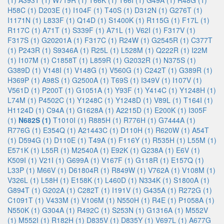
(1)
A393T (1)
W719R (1)
T66K (1)
T66I (1)
G49A (1)
R48G (1)
H58C (1)
D203E (1)
I104F (1)
T40S (1)
D312N (1)
G276T (1)
I1171N (1)
L833F (1)
Q14D (1)
S1400K (1)
R115G (1)
F17L (1)
R117C (1)
A71T (1)
S339F (1)
A71L (1)
V62I (1)
F317V (1)
F317S (1)
G20201A (1)
F317C (1)
R24W (1)
G2545R (1)
C377T
(1)
P243R (1)
S9346A (1)
R25L (1)
L528M (1)
Q222R (1)
I22M
(1)
I107M (1)
C1858T (1)
L859R (1)
G2032R (1)
N375S (1)
G389D (1)
V148I (1)
V148G (1)
V560G (1)
C242T (1)
G389R (1)
H369P (1)
A98S (1)
G2500A (1)
T69S (1)
I349V (1)
I107V (1)
V561D (1)
P200T (1)
G1051A (1)
Y93F (1)
Y414C (1)
Y1248H (1)
L74M (1)
P4502C (1)
Y1248C (1)
Y1248D (1)
V89L (1)
T164I (1)
H1124D (1)
C94A (1)
G1628A (1)
A2215D (1)
E200K (1)
I305F
(1)
N682S (1)
T1010I (1)
R885H (1)
R776H (1)
G7444A (1)
R776G (1)
E354Q (1)
A21443C (1)
D110H (1)
R620W (1)
A54T
(1)
D594G (1)
D110E (1)
T49A (1)
F116Y (1)
R535H (1)
L55M (1)
E571K (1)
L55R (1)
M2540A (1)
E92K (1)
G238A (1)
E6V (1)
K509I (1)
V21I (1)
G699A (1)
V167F (1)
G118R (1)
E157Q (1)
L33P (1)
M66V (1)
D61804R (1)
R849W (1)
V762A (1)
V108M (1)
V326L (1)
L58H (1)
E158K (1)
L460D (1)
N334K (1)
S1800A (1)
G894T (1)
G202A (1)
C282T (1)
I191V (1)
G435A (1)
R272G (1)
C1091T (1)
V433M (1)
V106M (1)
N550H (1)
R4E (1)
P1058A (1)
N550K (1)
G304A (1)
R492C (1)
S253N (1)
G1316A (1)
M552V
(1)
M552I (1)
R182H (1)
D835V (1)
D835Y (1)
V697L (1)
A677G