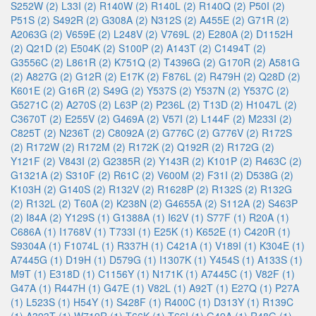
S252W (2)
L33I (2)
R140W (2)
R140L (2)
R140Q (2)
P50I (2)
P51S (2)
S492R (2)
G308A (2)
N312S (2)
A455E (2)
G71R (2)
A2063G (2)
V659E (2)
L248V (2)
V769L (2)
E280A (2)
D1152H
(2)
Q21D (2)
E504K (2)
S100P (2)
A143T (2)
C1494T (2)
G3556C (2)
L861R (2)
K751Q (2)
T4396G (2)
G170R (2)
A581G
(2)
A827G (2)
G12R (2)
E17K (2)
F876L (2)
R479H (2)
Q28D (2)
K601E (2)
G16R (2)
S49G (2)
Y537S (2)
Y537N (2)
Y537C (2)
G5271C (2)
A270S (2)
L63P (2)
P236L (2)
T13D (2)
H1047L (2)
C3670T (2)
E255V (2)
G469A (2)
V57I (2)
L144F (2)
M233I (2)
C825T (2)
N236T (2)
C8092A (2)
G776C (2)
G776V (2)
R172S
(2)
R172W (2)
R172M (2)
R172K (2)
Q192R (2)
R172G (2)
Y121F (2)
V843I (2)
G2385R (2)
Y143R (2)
K101P (2)
R463C (2)
G1321A (2)
S310F (2)
R61C (2)
V600M (2)
F31I (2)
D538G (2)
K103H (2)
G140S (2)
R132V (2)
R1628P (2)
R132S (2)
R132G
(2)
R132L (2)
T60A (2)
K238N (2)
G4655A (2)
S112A (2)
S463P
(2)
I84A (2)
Y129S (1)
G1388A (1)
I62V (1)
S77F (1)
R20A (1)
C686A (1)
I1768V (1)
T733I (1)
E25K (1)
K652E (1)
C420R (1)
S9304A (1)
F1074L (1)
R337H (1)
C421A (1)
V189I (1)
K304E (1)
A7445G (1)
D19H (1)
D579G (1)
I1307K (1)
Y454S (1)
A133S (1)
M9T (1)
E318D (1)
C1156Y (1)
N171K (1)
A7445C (1)
V82F (1)
G47A (1)
R447H (1)
G47E (1)
V82L (1)
A92T (1)
E27Q (1)
P27A
(1)
L523S (1)
H54Y (1)
S428F (1)
R400C (1)
D313Y (1)
R139C