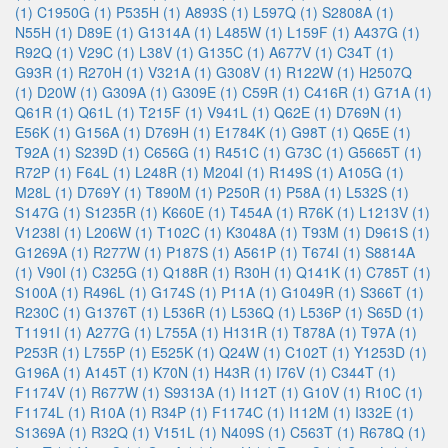
(1)
C1950G (1)
P535H (1)
A893S (1)
L597Q (1)
S2808A (1)
N55H (1)
D89E (1)
G1314A (1)
L485W (1)
L159F (1)
A437G (1)
R92Q (1)
V29C (1)
L38V (1)
G135C (1)
A677V (1)
C34T (1)
G93R (1)
R270H (1)
V321A (1)
G308V (1)
R122W (1)
H2507Q
(1)
D20W (1)
G309A (1)
G309E (1)
C59R (1)
C416R (1)
G71A (1)
Q61R (1)
Q61L (1)
T215F (1)
V941L (1)
Q62E (1)
D769N (1)
E56K (1)
G156A (1)
D769H (1)
E1784K (1)
G98T (1)
Q65E (1)
T92A (1)
S239D (1)
C656G (1)
R451C (1)
G73C (1)
G5665T (1)
R72P (1)
F64L (1)
L248R (1)
M204I (1)
R149S (1)
A105G (1)
M28L (1)
D769Y (1)
T890M (1)
P250R (1)
P58A (1)
L532S (1)
S147G (1)
S1235R (1)
K660E (1)
T454A (1)
R76K (1)
L1213V (1)
V1238I (1)
L206W (1)
T102C (1)
K3048A (1)
T93M (1)
D961S (1)
G1269A (1)
R277W (1)
P187S (1)
A561P (1)
T674I (1)
S8814A
(1)
V90I (1)
C325G (1)
Q188R (1)
R30H (1)
Q141K (1)
C785T (1)
S100A (1)
R496L (1)
G174S (1)
P11A (1)
G1049R (1)
S366T (1)
R230C (1)
G1376T (1)
L536R (1)
L536Q (1)
L536P (1)
S65D (1)
T1191I (1)
A277G (1)
L755A (1)
H131R (1)
T878A (1)
T97A (1)
P253R (1)
L755P (1)
E525K (1)
Q24W (1)
C102T (1)
Y1253D (1)
G196A (1)
A145T (1)
K70N (1)
H43R (1)
I76V (1)
C344T (1)
F1174V (1)
R677W (1)
S9313A (1)
I112T (1)
G10V (1)
R10C (1)
F1174L (1)
R10A (1)
R34P (1)
F1174C (1)
I112M (1)
I332E (1)
S1369A (1)
R32Q (1)
V151L (1)
N409S (1)
C563T (1)
R678Q (1)