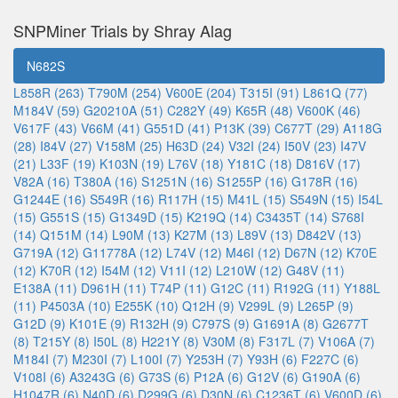
SNPMiner Trials by Shray Alag
N682S
L858R (263)
T790M (254)
V600E (204)
T315I (91)
L861Q (77)
M184V (59)
G20210A (51)
C282Y (49)
K65R (48)
V600K (46)
V617F (43)
V66M (41)
G551D (41)
P13K (39)
C677T (29)
A118G
(28)
I84V (27)
V158M (25)
H63D (24)
V32I (24)
I50V (23)
I47V
(21)
L33F (19)
K103N (19)
L76V (18)
Y181C (18)
D816V (17)
V82A (16)
T380A (16)
S1251N (16)
S1255P (16)
G178R (16)
G1244E (16)
S549R (16)
R117H (15)
M41L (15)
S549N (15)
I54L
(15)
G551S (15)
G1349D (15)
K219Q (14)
C3435T (14)
S768I
(14)
Q151M (14)
L90M (13)
K27M (13)
L89V (13)
D842V (13)
G719A (12)
G11778A (12)
L74V (12)
M46I (12)
D67N (12)
K70E
(12)
K70R (12)
I54M (12)
V11I (12)
L210W (12)
G48V (11)
E138A (11)
D961H (11)
T74P (11)
G12C (11)
R192G (11)
Y188L
(11)
P4503A (10)
E255K (10)
Q12H (9)
V299L (9)
L265P (9)
G12D (9)
K101E (9)
R132H (9)
C797S (9)
G1691A (8)
G2677T
(8)
T215Y (8)
I50L (8)
H221Y (8)
V30M (8)
F317L (7)
V106A (7)
M184I (7)
M230I (7)
L100I (7)
Y253H (7)
Y93H (6)
F227C (6)
V108I (6)
A3243G (6)
G73S (6)
P12A (6)
G12V (6)
G190A (6)
H1047R (6)
N40D (6)
D299G (6)
D30N (6)
C1236T (6)
V600D (6)