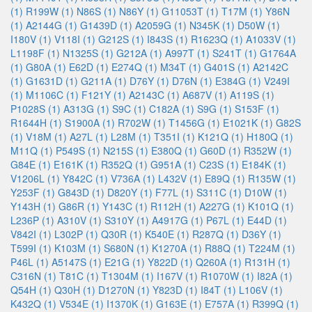
(1)
R199W (1)
N86S (1)
N86Y (1)
G11053T (1)
T17M (1)
Y86N
(1)
A2144G (1)
G1439D (1)
A2059G (1)
N345K (1)
D50W (1)
I180V (1)
V118I (1)
G212S (1)
I843S (1)
R1623Q (1)
A1033V (1)
L1198F (1)
N1325S (1)
G212A (1)
A997T (1)
S241T (1)
G1764A
(1)
G80A (1)
E62D (1)
E274Q (1)
M34T (1)
G401S (1)
A2142C
(1)
G1631D (1)
G211A (1)
D76Y (1)
D76N (1)
E384G (1)
V249I
(1)
M1106C (1)
F121Y (1)
A2143C (1)
A687V (1)
A119S (1)
P1028S (1)
A313G (1)
S9C (1)
C182A (1)
S9G (1)
S153F (1)
R1644H (1)
S1900A (1)
R702W (1)
T1456G (1)
E1021K (1)
G82S
(1)
V18M (1)
A27L (1)
L28M (1)
T351I (1)
K121Q (1)
H180Q (1)
M11Q (1)
P549S (1)
N215S (1)
E380Q (1)
G60D (1)
R352W (1)
G84E (1)
E161K (1)
R352Q (1)
G951A (1)
C23S (1)
E184K (1)
V1206L (1)
Y842C (1)
V736A (1)
L432V (1)
E89Q (1)
R135W (1)
Y253F (1)
G843D (1)
D820Y (1)
F77L (1)
S311C (1)
D10W (1)
Y143H (1)
G86R (1)
Y143C (1)
R112H (1)
A227G (1)
K101Q (1)
L236P (1)
A310V (1)
S310Y (1)
A4917G (1)
P67L (1)
E44D (1)
V842I (1)
L302P (1)
Q30R (1)
K540E (1)
R287Q (1)
D36Y (1)
T599I (1)
K103M (1)
S680N (1)
K1270A (1)
R88Q (1)
T224M (1)
P46L (1)
A5147S (1)
E21G (1)
Y822D (1)
Q260A (1)
R131H (1)
C316N (1)
T81C (1)
T1304M (1)
I167V (1)
R1070W (1)
I82A (1)
Q54H (1)
Q30H (1)
D1270N (1)
Y823D (1)
I84T (1)
L106V (1)
K432Q (1)
V534E (1)
I1370K (1)
G163E (1)
E757A (1)
R399Q (1)