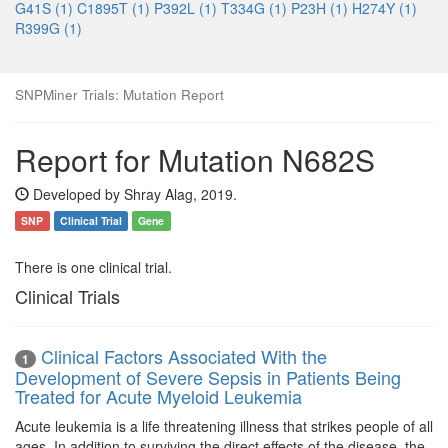
G41S (1)
C1895T (1)
P392L (1)
T334G (1)
P23H (1)
H274Y (1)
R399G (1)
SNPMiner Trials: Mutation Report
Report for Mutation N682S
Developed by Shray Alag, 2019.
SNP
Clinical Trial
Gene
There is one clinical trial.
Clinical Trials
Clinical Factors Associated With the
1
Development of Severe Sepsis in Patients Being
Treated for Acute Myeloid Leukemia
Acute leukemia is a life threatening illness that strikes people of all
ages. In addition to surviving the direct effects of the disease, the