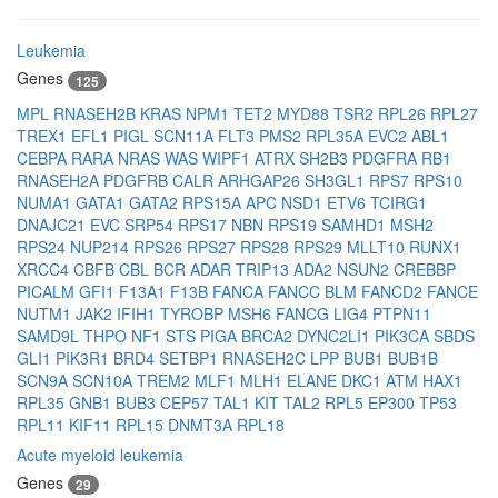
Leukemia
Genes
125
MPL
RNASEH2B
KRAS
NPM1
TET2
MYD88
TSR2
RPL26
RPL27
TREX1
EFL1
PIGL
SCN11A
FLT3
PMS2
RPL35A
EVC2
ABL1
CEBPA
RARA
NRAS
WAS
WIPF1
ATRX
SH2B3
PDGFRA
RB1
RNASEH2A
PDGFRB
CALR
ARHGAP26
SH3GL1
RPS7
RPS10
NUMA1
GATA1
GATA2
RPS15A
APC
NSD1
ETV6
TCIRG1
DNAJC21
EVC
SRP54
RPS17
NBN
RPS19
SAMHD1
MSH2
RPS24
NUP214
RPS26
RPS27
RPS28
RPS29
MLLT10
RUNX1
XRCC4
CBFB
CBL
BCR
ADAR
TRIP13
ADA2
NSUN2
CREBBP
PICALM
GFI1
F13A1
F13B
FANCA
FANCC
BLM
FANCD2
FANCE
NUTM1
JAK2
IFIH1
TYROBP
MSH6
FANCG
LIG4
PTPN11
SAMD9L
THPO
NF1
STS
PIGA
BRCA2
DYNC2LI1
PIK3CA
SBDS
GLI1
PIK3R1
BRD4
SETBP1
RNASEH2C
LPP
BUB1
BUB1B
SCN9A
SCN10A
TREM2
MLF1
MLH1
ELANE
DKC1
ATM
HAX1
RPL35
GNB1
BUB3
CEP57
TAL1
KIT
TAL2
RPL5
EP300
TP53
RPL11
KIF11
RPL15
DNMT3A
RPL18
Acute myeloid leukemia
Genes
29