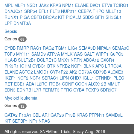
MPL
MLF1
NSD1
JAK2
KRAS
NPM1
ELANE
DKC1
ETV6
TCIRG1
DNAJC21
SRP54
EFL1
FLT3
NUP214
CEBPA
THPO
MLLT10
RUNX1
PIGA
CBFB
BRCA2
KIT
PICALM
SBDS
GFI1
SH3GL1
LPP
DNMT3A
Sepsis
Genes
68
CYBB
RMRP
RAG1
RAG2
TGM1
LIG4
SEMA3D
NIPAL4
SEMA3C
TCF3
MYH11
SAMD9
ATP7A
MYLK
WAS
GALT
WIPF1
G6PC3
HLA-B
SULT2B1
DCLRE1C
MNX1
NRTN
ABCA12
CXCR4
PIK3R1
IGHM
CYBC1
BTK
NFKB2
NCF1
BLNK
APC
LRRC8A
ELANE
ACTG2
LMOD1
CYP4F22
AK2
CD79A
CD79B
ALOXE3
IKZF1
NCF2
NCF4
SERAC1
LIPN
CHD7
IGLL1
CTNNB1
PLEC
RET
ECE1
ADA
IL2RG
ITGB4
GDNF
COG4
ALOX12B
MMUT
EDN3
EDNRB
IL7R
FERMT3
TFRC
CYBA
FOXP3
SDR9C7
Myeloid leukemia
Genes
12
GATA2
F13A1
CBL
ARHGAP26
F13B
KRAS
PTPN11
SAMD9L
KIT
SETBP1
NF1
NRAS
All rights reserved SNPMiner Trials, Shray Alag, 2019