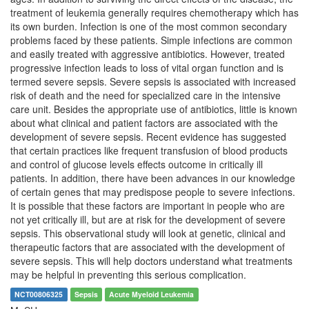
treatment of leukemia generally requires chemotherapy which has
its own burden. Infection is one of the most common secondary
problems faced by these patients. Simple infections are common
and easily treated with aggressive antibiotics. However, treated
progressive infection leads to loss of vital organ function and is
termed severe sepsis. Severe sepsis is associated with increased
risk of death and the need for specialized care in the intensive
care unit. Besides the appropriate use of antibiotics, little is known
about what clinical and patient factors are associated with the
development of severe sepsis. Recent evidence has suggested
that certain practices like frequent transfusion of blood products
and control of glucose levels effects outcome in critically ill
patients. In addition, there have been advances in our knowledge
of certain genes that may predispose people to severe infections.
It is possible that these factors are important in people who are
not yet critically ill, but are at risk for the development of severe
sepsis. This observational study will look at genetic, clinical and
therapeutic factors that are associated with the development of
severe sepsis. This will help doctors understand what treatments
may be helpful in preventing this serious complication.
NCT00806325
Sepsis
Acute Myeloid Leukemia