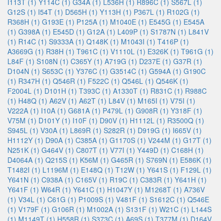
I113T (1)
Y114C (1)
G34A (1)
L536H (1)
R896C (1)
S567L (1)
G12S (1)
I54T (1)
D565H (1)
Y113H (1)
P367L (1)
R102G (1)
R368H (1)
G193E (1)
P125A (1)
M1040E (1)
E545G (1)
E545A
(1)
G398A (1)
E545D (1)
G12A (1)
L409P (1)
S1787N (1)
L841V
(1)
R14C (1)
S9333A (1)
Q148K (1)
M1043I (1)
T416P (1)
A3669G (1)
R38H (1)
T961C (1)
V1110L (1)
E326K (1)
T961G (1)
L84F (1)
S108N (1)
C365Y (1)
A719G (1)
D237E (1)
G37R (1)
D104N (1)
S653C (1)
Y376C (1)
G3514C (1)
G594A (1)
G190C
(1)
R347H (1)
Q546R (1)
F522C (1)
Q546L (1)
Q546K (1)
F2004L (1)
D101H (1)
T393C (1)
A1330T (1)
R831C (1)
R988C
(1)
H48Q (1)
A62V (1)
A62T (1)
L84V (1)
M165I (1)
V75I (1)
V222A (1)
I10A (1)
G681A (1)
P479L (1)
G908R (1)
Y318F (1)
V75M (1)
D101Y (1)
I10F (1)
D90V (1)
H1112L (1)
R3500Q (1)
S945L (1)
V30A (1)
L869R (1)
S282R (1)
D919G (1)
I665V (1)
H1112Y (1)
D90A (1)
C385A (1)
G1170S (1)
V244M (1)
G17T (1)
N251K (1)
G464V (1)
C807T (1)
V77I (1)
Y449D (1)
C168H (1)
D4064A (1)
Q215S (1)
K56M (1)
G465R (1)
S769N (1)
E586K (1)
T1482I (1)
L1196M (1)
E148Q (1)
T12W (1)
Y641S (1)
F129L (1)
Y641N (1)
C938A (1)
C165V (1)
R19C (1)
C383R (1)
Y641H (1)
Y641F (1)
W64R (1)
Y641C (1)
H1047Y (1)
M1268T (1)
A736V
(1)
V34L (1)
C61G (1)
P1009S (1)
V481F (1)
S1612C (1)
Q546E
(1)
V179F (1)
G106R (1)
M1002A (1)
S131F (1)
W21C (1)
L144S
(1)
M1149T (1)
H558R (1)
S373C (1)
A69S (1)
T377M (1)
D164V