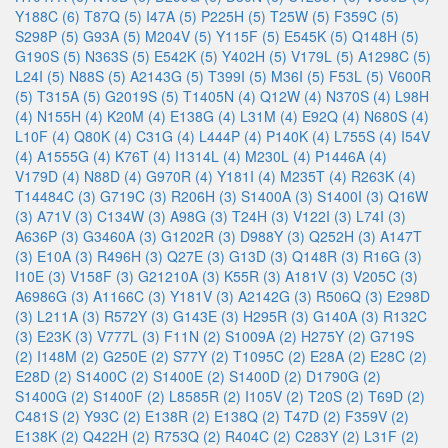
Y188C (6)
T87Q (5)
I47A (5)
P225H (5)
T25W (5)
F359C (5)
S298P (5)
G93A (5)
M204V (5)
Y115F (5)
E545K (5)
Q148H (5)
G190S (5)
N363S (5)
E542K (5)
Y402H (5)
V179L (5)
A1298C (5)
L24I (5)
N88S (5)
A2143G (5)
T399I (5)
M36I (5)
F53L (5)
V600R
(5)
T315A (5)
G2019S (5)
T1405N (4)
Q12W (4)
N370S (4)
L98H
(4)
N155H (4)
K20M (4)
E138G (4)
L31M (4)
E92Q (4)
N680S (4)
L10F (4)
Q80K (4)
C31G (4)
L444P (4)
P140K (4)
L755S (4)
I54V
(4)
A1555G (4)
K76T (4)
I1314L (4)
M230L (4)
P1446A (4)
V179D (4)
N88D (4)
G970R (4)
Y181I (4)
M235T (4)
R263K (4)
T14484C (3)
G719C (3)
R206H (3)
S1400A (3)
S1400I (3)
Q16W
(3)
A71V (3)
C134W (3)
A98G (3)
T24H (3)
V122I (3)
L74I (3)
A636P (3)
G3460A (3)
G1202R (3)
D988Y (3)
Q252H (3)
A147T
(3)
E10A (3)
R496H (3)
Q27E (3)
G13D (3)
Q148R (3)
R16G (3)
I10E (3)
V158F (3)
G21210A (3)
K55R (3)
A181V (3)
V205C (3)
A6986G (3)
A1166C (3)
Y181V (3)
A2142G (3)
R506Q (3)
E298D
(3)
L211A (3)
R572Y (3)
G143E (3)
H295R (3)
G140A (3)
R132C
(3)
E23K (3)
V777L (3)
F11N (2)
S1009A (2)
H275Y (2)
G719S
(2)
I148M (2)
G250E (2)
S77Y (2)
T1095C (2)
E28A (2)
E28C (2)
E28D (2)
S1400C (2)
S1400E (2)
S1400D (2)
D1790G (2)
S1400G (2)
S1400F (2)
L8585R (2)
I105V (2)
T20S (2)
T69D (2)
C481S (2)
Y93C (2)
E138R (2)
E138Q (2)
T47D (2)
F359V (2)
E138K (2)
Q422H (2)
R753Q (2)
R404C (2)
C283Y (2)
L31F (2)