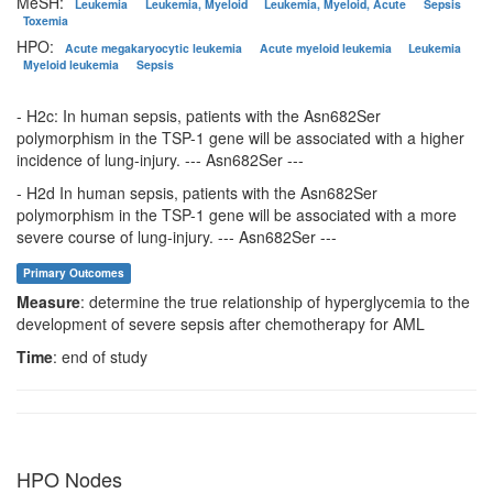
MeSH:
Leukemia
Leukemia, Myeloid
Leukemia, Myeloid, Acute
Sepsis
Toxemia
HPO:
Acute megakaryocytic leukemia
Acute myeloid leukemia
Leukemia
Myeloid leukemia
Sepsis
- H2c: In human sepsis, patients with the Asn682Ser
polymorphism in the TSP-1 gene will be associated with a higher
incidence of lung-injury. --- Asn682Ser ---
- H2d In human sepsis, patients with the Asn682Ser
polymorphism in the TSP-1 gene will be associated with a more
severe course of lung-injury. --- Asn682Ser ---
Primary Outcomes
Measure
: determine the true relationship of hyperglycemia to the
development of severe sepsis after chemotherapy for AML
Time
: end of study
HPO Nodes