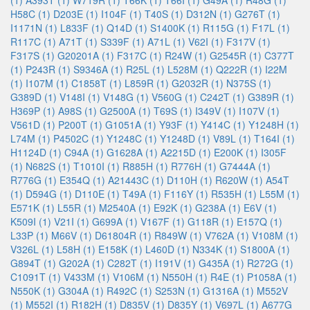
(1)
A393T (1)
W719R (1)
T66K (1)
T66I (1)
G49A (1)
R48G (1)
H58C (1)
D203E (1)
I104F (1)
T40S (1)
D312N (1)
G276T (1)
I1171N (1)
L833F (1)
Q14D (1)
S1400K (1)
R115G (1)
F17L (1)
R117C (1)
A71T (1)
S339F (1)
A71L (1)
V62I (1)
F317V (1)
F317S (1)
G20201A (1)
F317C (1)
R24W (1)
G2545R (1)
C377T
(1)
P243R (1)
S9346A (1)
R25L (1)
L528M (1)
Q222R (1)
I22M
(1)
I107M (1)
C1858T (1)
L859R (1)
G2032R (1)
N375S (1)
G389D (1)
V148I (1)
V148G (1)
V560G (1)
C242T (1)
G389R (1)
H369P (1)
A98S (1)
G2500A (1)
T69S (1)
I349V (1)
I107V (1)
V561D (1)
P200T (1)
G1051A (1)
Y93F (1)
Y414C (1)
Y1248H (1)
L74M (1)
P4502C (1)
Y1248C (1)
Y1248D (1)
V89L (1)
T164I (1)
H1124D (1)
C94A (1)
G1628A (1)
A2215D (1)
E200K (1)
I305F
(1)
N682S (1)
T1010I (1)
R885H (1)
R776H (1)
G7444A (1)
R776G (1)
E354Q (1)
A21443C (1)
D110H (1)
R620W (1)
A54T
(1)
D594G (1)
D110E (1)
T49A (1)
F116Y (1)
R535H (1)
L55M (1)
E571K (1)
L55R (1)
M2540A (1)
E92K (1)
G238A (1)
E6V (1)
K509I (1)
V21I (1)
G699A (1)
V167F (1)
G118R (1)
E157Q (1)
L33P (1)
M66V (1)
D61804R (1)
R849W (1)
V762A (1)
V108M (1)
V326L (1)
L58H (1)
E158K (1)
L460D (1)
N334K (1)
S1800A (1)
G894T (1)
G202A (1)
C282T (1)
I191V (1)
G435A (1)
R272G (1)
C1091T (1)
V433M (1)
V106M (1)
N550H (1)
R4E (1)
P1058A (1)
N550K (1)
G304A (1)
R492C (1)
S253N (1)
G1316A (1)
M552V
(1)
M552I (1)
R182H (1)
D835V (1)
D835Y (1)
V697L (1)
A677G