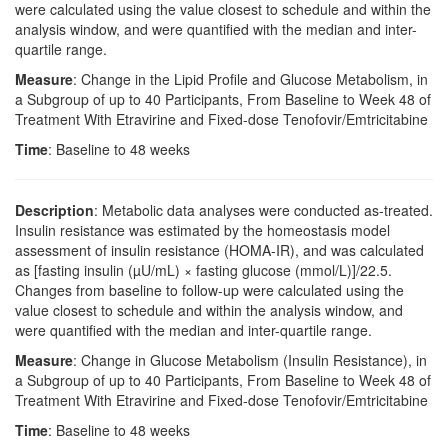
were calculated using the value closest to schedule and within the
analysis window, and were quantified with the median and inter-
quartile range.
Measure
: Change in the Lipid Profile and Glucose Metabolism, in
a Subgroup of up to 40 Participants, From Baseline to Week 48 of
Treatment With Etravirine and Fixed-dose Tenofovir/Emtricitabine
Time
: Baseline to 48 weeks
Description
: Metabolic data analyses were conducted as-treated.
Insulin resistance was estimated by the homeostasis model
assessment of insulin resistance (HOMA-IR), and was calculated
as [fasting insulin (µU/mL) × fasting glucose (mmol/L)]/22.5.
Changes from baseline to follow-up were calculated using the
value closest to schedule and within the analysis window, and
were quantified with the median and inter-quartile range.
Measure
: Change in Glucose Metabolism (Insulin Resistance), in
a Subgroup of up to 40 Participants, From Baseline to Week 48 of
Treatment With Etravirine and Fixed-dose Tenofovir/Emtricitabine
Time
: Baseline to 48 weeks