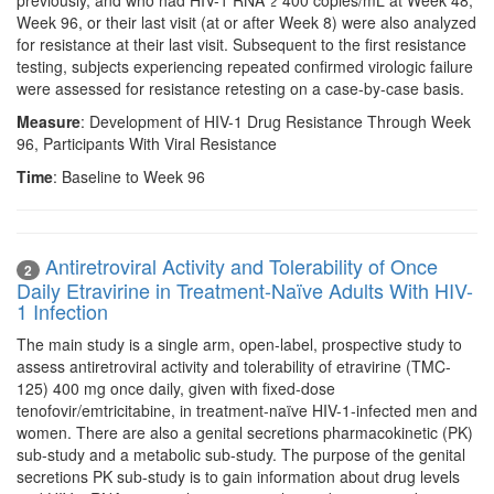
previously, and who had HIV-1 RNA ≥ 400 copies/mL at Week 48,
Week 96, or their last visit (at or after Week 8) were also analyzed
for resistance at their last visit. Subsequent to the first resistance
testing, subjects experiencing repeated confirmed virologic failure
were assessed for resistance retesting on a case-by-case basis.
Measure
: Development of HIV-1 Drug Resistance Through Week
96, Participants With Viral Resistance
Time
: Baseline to Week 96
Antiretroviral Activity and Tolerability of Once
2
Daily Etravirine in Treatment-Naïve Adults With HIV-
1 Infection
The main study is a single arm, open-label, prospective study to
assess antiretroviral activity and tolerability of etravirine (TMC-
125) 400 mg once daily, given with fixed-dose
tenofovir/emtricitabine, in treatment-naïve HIV-1-infected men and
women. There are also a genital secretions pharmacokinetic (PK)
sub-study and a metabolic sub-study. The purpose of the genital
secretions PK sub-study is to gain information about drug levels