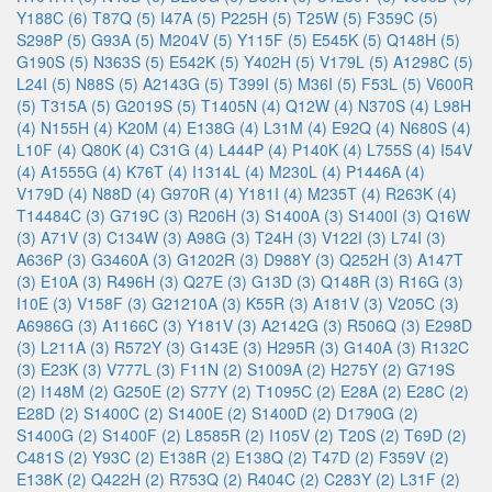
Y188C (6)
T87Q (5)
I47A (5)
P225H (5)
T25W (5)
F359C (5)
S298P (5)
G93A (5)
M204V (5)
Y115F (5)
E545K (5)
Q148H (5)
G190S (5)
N363S (5)
E542K (5)
Y402H (5)
V179L (5)
A1298C (5)
L24I (5)
N88S (5)
A2143G (5)
T399I (5)
M36I (5)
F53L (5)
V600R
(5)
T315A (5)
G2019S (5)
T1405N (4)
Q12W (4)
N370S (4)
L98H
(4)
N155H (4)
K20M (4)
E138G (4)
L31M (4)
E92Q (4)
N680S (4)
L10F (4)
Q80K (4)
C31G (4)
L444P (4)
P140K (4)
L755S (4)
I54V
(4)
A1555G (4)
K76T (4)
I1314L (4)
M230L (4)
P1446A (4)
V179D (4)
N88D (4)
G970R (4)
Y181I (4)
M235T (4)
R263K (4)
T14484C (3)
G719C (3)
R206H (3)
S1400A (3)
S1400I (3)
Q16W
(3)
A71V (3)
C134W (3)
A98G (3)
T24H (3)
V122I (3)
L74I (3)
A636P (3)
G3460A (3)
G1202R (3)
D988Y (3)
Q252H (3)
A147T
(3)
E10A (3)
R496H (3)
Q27E (3)
G13D (3)
Q148R (3)
R16G (3)
I10E (3)
V158F (3)
G21210A (3)
K55R (3)
A181V (3)
V205C (3)
A6986G (3)
A1166C (3)
Y181V (3)
A2142G (3)
R506Q (3)
E298D
(3)
L211A (3)
R572Y (3)
G143E (3)
H295R (3)
G140A (3)
R132C
(3)
E23K (3)
V777L (3)
F11N (2)
S1009A (2)
H275Y (2)
G719S
(2)
I148M (2)
G250E (2)
S77Y (2)
T1095C (2)
E28A (2)
E28C (2)
E28D (2)
S1400C (2)
S1400E (2)
S1400D (2)
D1790G (2)
S1400G (2)
S1400F (2)
L8585R (2)
I105V (2)
T20S (2)
T69D (2)
C481S (2)
Y93C (2)
E138R (2)
E138Q (2)
T47D (2)
F359V (2)
E138K (2)
Q422H (2)
R753Q (2)
R404C (2)
C283Y (2)
L31F (2)