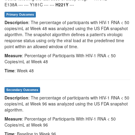
E138A --- --- Y181C --- ---
H221Y
---
Primary Outcomes
Description
: The percentage of participants with HIV-1 RNA < 50
copies/mL at Week 48 was analyzed using the US FDA snapshot
algorithm. The snapshot algorithm defines a patient's virologic
response status using only the viral load at the predefined time
point within an allowed window of time.
Measure
: Percentage of Participants With HIV-1 RNA < 50
Copies/mL at Week 48
Time
: Week 48
Secondary Outcomes
Description
: The percentage of participants with HIV-1 RNA < 50
copies/mL at Week 96 was analyzed using the US FDA snapshot
algorithm.
Measure
: Percentage of Participants With HIV-1 RNA < 50
Copies/mL at Week 96
Time
: Baseline to Week 96