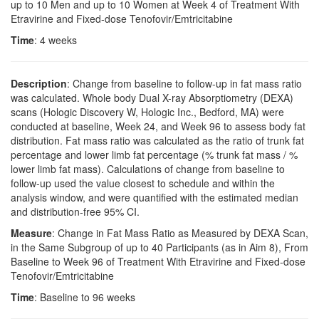
up to 10 Men and up to 10 Women at Week 4 of Treatment With
Etravirine and Fixed-dose Tenofovir/Emtricitabine
Time
: 4 weeks
Description
: Change from baseline to follow-up in fat mass ratio
was calculated. Whole body Dual X-ray Absorptiometry (DEXA)
scans (Hologic Discovery W, Hologic Inc., Bedford, MA) were
conducted at baseline, Week 24, and Week 96 to assess body fat
distribution. Fat mass ratio was calculated as the ratio of trunk fat
percentage and lower limb fat percentage (% trunk fat mass / %
lower limb fat mass). Calculations of change from baseline to
follow-up used the value closest to schedule and within the
analysis window, and were quantified with the estimated median
and distribution-free 95% CI.
Measure
: Change in Fat Mass Ratio as Measured by DEXA Scan,
in the Same Subgroup of up to 40 Participants (as in Aim 8), From
Baseline to Week 96 of Treatment With Etravirine and Fixed-dose
Tenofovir/Emtricitabine
Time
: Baseline to 96 weeks