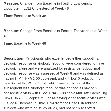
Measure
: Change From Baseline in Fasting Low-density
Lipoprotein (LDL) Cholesterol at Week 48
Time
: Baseline to Week 48
Measure
: Change From Baseline in Fasting Triglycerides at Week
48
Time
: Baseline to Week 48
Description
: Participants who experienced either suboptimal
virologic response or virologic rebound were considered to have
virologic failure and were analyzed for resistance. Suboptimal
virologic response was assessed at Week 8 and was defined as
having HIV-1 RNA ≥ 50 copies/mL and < 1-log10 reduction from
baseline at the Week 8 visit, which was confirmed at the
subsequent visit. Virologic rebound was defined as having 2
consecutive visits with HIV-1 RNA ≥ 400 copies/mL after achieving
HIV-1 RNA < 50 copies/mL, or as having 2 consecutive visits with
> 1 log10 increase in HIV-1 RNA from their nadir. In addition,
subjects who were on study drugs, had not been analyzed