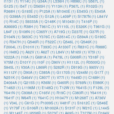
I113T (1)
Y114C (1)
G34A (1)
L536H (1)
R896C (1)
S567L (1)
G12S (1)
I54T (1)
D565H (1)
Y113H (1)
P367L (1)
R102G (1)
R368H (1)
G193E (1)
P125A (1)
M1040E (1)
E545G (1)
E545A
(1)
G398A (1)
E545D (1)
G12A (1)
L409P (1)
S1787N (1)
L841V
(1)
R14C (1)
S9333A (1)
Q148K (1)
M1043I (1)
T416P (1)
A3669G (1)
R38H (1)
T961C (1)
V1110L (1)
E326K (1)
T961G (1)
L84F (1)
S108N (1)
C365Y (1)
A719G (1)
D237E (1)
G37R (1)
D104N (1)
S653C (1)
Y376C (1)
G3514C (1)
G594A (1)
G190C
(1)
R347H (1)
Q546R (1)
F522C (1)
Q546L (1)
Q546K (1)
F2004L (1)
D101H (1)
T393C (1)
A1330T (1)
R831C (1)
R988C
(1)
H48Q (1)
A62V (1)
A62T (1)
L84V (1)
M165I (1)
V75I (1)
V222A (1)
I10A (1)
G681A (1)
P479L (1)
G908R (1)
Y318F (1)
V75M (1)
D101Y (1)
I10F (1)
D90V (1)
H1112L (1)
R3500Q (1)
S945L (1)
V30A (1)
L869R (1)
S282R (1)
D919G (1)
I665V (1)
H1112Y (1)
D90A (1)
C385A (1)
G1170S (1)
V244M (1)
G17T (1)
N251K (1)
G464V (1)
C807T (1)
V77I (1)
Y449D (1)
C168H (1)
D4064A (1)
Q215S (1)
K56M (1)
G465R (1)
S769N (1)
E586K (1)
T1482I (1)
L1196M (1)
E148Q (1)
T12W (1)
Y641S (1)
F129L (1)
Y641N (1)
C938A (1)
C165V (1)
R19C (1)
C383R (1)
Y641H (1)
Y641F (1)
W64R (1)
Y641C (1)
H1047Y (1)
M1268T (1)
A736V
(1)
V34L (1)
C61G (1)
P1009S (1)
V481F (1)
S1612C (1)
Q546E
(1)
V179F (1)
G106R (1)
M1002A (1)
S131F (1)
W21C (1)
L144S
(1)
M1149T (1)
H558R (1)
S373C (1)
A69S (1)
T377M (1)
D164V