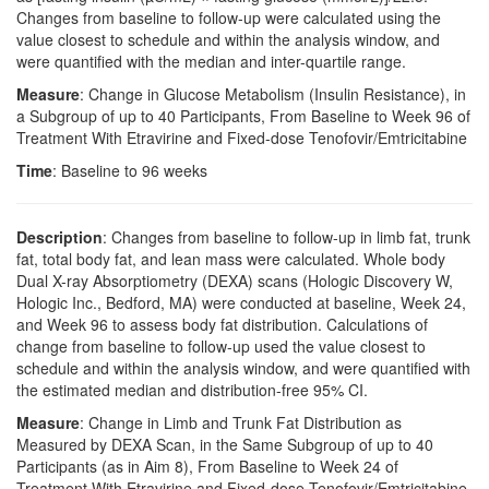
Changes from baseline to follow-up were calculated using the
value closest to schedule and within the analysis window, and
were quantified with the median and inter-quartile range.
Measure
: Change in Glucose Metabolism (Insulin Resistance), in
a Subgroup of up to 40 Participants, From Baseline to Week 96 of
Treatment With Etravirine and Fixed-dose Tenofovir/Emtricitabine
Time
: Baseline to 96 weeks
Description
: Changes from baseline to follow-up in limb fat, trunk
fat, total body fat, and lean mass were calculated. Whole body
Dual X-ray Absorptiometry (DEXA) scans (Hologic Discovery W,
Hologic Inc., Bedford, MA) were conducted at baseline, Week 24,
and Week 96 to assess body fat distribution. Calculations of
change from baseline to follow-up used the value closest to
schedule and within the analysis window, and were quantified with
the estimated median and distribution-free 95% CI.
Measure
: Change in Limb and Trunk Fat Distribution as
Measured by DEXA Scan, in the Same Subgroup of up to 40
Participants (as in Aim 8), From Baseline to Week 24 of
Treatment With Etravirine and Fixed-dose Tenofovir/Emtricitabine