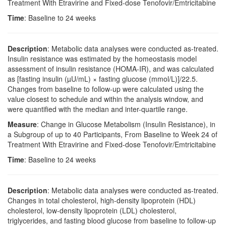
Treatment With Etravirine and Fixed-dose Tenofovir/Emtricitabine
Time
: Baseline to 24 weeks
Description
: Metabolic data analyses were conducted as-treated.
Insulin resistance was estimated by the homeostasis model
assessment of insulin resistance (HOMA-IR), and was calculated
as [fasting insulin (µU/mL) × fasting glucose (mmol/L)]/22.5.
Changes from baseline to follow-up were calculated using the
value closest to schedule and within the analysis window, and
were quantified with the median and inter-quartile range.
Measure
: Change in Glucose Metabolism (Insulin Resistance), in
a Subgroup of up to 40 Participants, From Baseline to Week 24 of
Treatment With Etravirine and Fixed-dose Tenofovir/Emtricitabine
Time
: Baseline to 24 weeks
Description
: Metabolic data analyses were conducted as-treated.
Changes in total cholesterol, high-density lipoprotein (HDL)
cholesterol, low-density lipoprotein (LDL) cholesterol,
triglycerides, and fasting blood glucose from baseline to follow-up