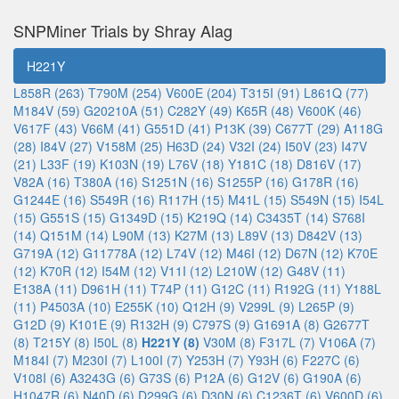
SNPMiner Trials by Shray Alag
H221Y
L858R (263)
T790M (254)
V600E (204)
T315I (91)
L861Q (77)
M184V (59)
G20210A (51)
C282Y (49)
K65R (48)
V600K (46)
V617F (43)
V66M (41)
G551D (41)
P13K (39)
C677T (29)
A118G
(28)
I84V (27)
V158M (25)
H63D (24)
V32I (24)
I50V (23)
I47V
(21)
L33F (19)
K103N (19)
L76V (18)
Y181C (18)
D816V (17)
V82A (16)
T380A (16)
S1251N (16)
S1255P (16)
G178R (16)
G1244E (16)
S549R (16)
R117H (15)
M41L (15)
S549N (15)
I54L
(15)
G551S (15)
G1349D (15)
K219Q (14)
C3435T (14)
S768I
(14)
Q151M (14)
L90M (13)
K27M (13)
L89V (13)
D842V (13)
G719A (12)
G11778A (12)
L74V (12)
M46I (12)
D67N (12)
K70E
(12)
K70R (12)
I54M (12)
V11I (12)
L210W (12)
G48V (11)
E138A (11)
D961H (11)
T74P (11)
G12C (11)
R192G (11)
Y188L
(11)
P4503A (10)
E255K (10)
Q12H (9)
V299L (9)
L265P (9)
G12D (9)
K101E (9)
R132H (9)
C797S (9)
G1691A (8)
G2677T
(8)
T215Y (8)
I50L (8)
H221Y (8)
V30M (8)
F317L (7)
V106A (7)
M184I (7)
M230I (7)
L100I (7)
Y253H (7)
Y93H (6)
F227C (6)
V108I (6)
A3243G (6)
G73S (6)
P12A (6)
G12V (6)
G190A (6)
H1047R (6)
N40D (6)
D299G (6)
D30N (6)
C1236T (6)
V600D (6)