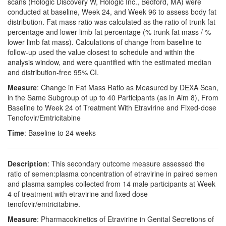
scans (Hologic Discovery W, Hologic Inc., Bedford, MA) were
conducted at baseline, Week 24, and Week 96 to assess body fat
distribution. Fat mass ratio was calculated as the ratio of trunk fat
percentage and lower limb fat percentage (% trunk fat mass / %
lower limb fat mass). Calculations of change from baseline to
follow-up used the value closest to schedule and within the
analysis window, and were quantified with the estimated median
and distribution-free 95% CI.
Measure
: Change in Fat Mass Ratio as Measured by DEXA Scan,
in the Same Subgroup of up to 40 Participants (as in Aim 8), From
Baseline to Week 24 of Treatment With Etravirine and Fixed-dose
Tenofovir/Emtricitabine
Time
: Baseline to 24 weeks
Description
: This secondary outcome measure assessed the
ratio of semen:plasma concentration of etravirine in paired semen
and plasma samples collected from 14 male participants at Week
4 of treatment with etravirine and fixed dose
tenofovir/emtricitabine.
Measure
: Pharmacokinetics of Etravirine in Genital Secretions of