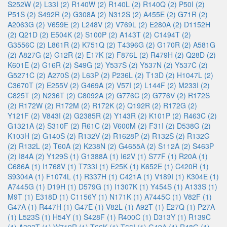
S252W (2)
L33I (2)
R140W (2)
R140L (2)
R140Q (2)
P50I (2)
P51S (2)
S492R (2)
G308A (2)
N312S (2)
A455E (2)
G71R (2)
A2063G (2)
V659E (2)
L248V (2)
V769L (2)
E280A (2)
D1152H
(2)
Q21D (2)
E504K (2)
S100P (2)
A143T (2)
C1494T (2)
G3556C (2)
L861R (2)
K751Q (2)
T4396G (2)
G170R (2)
A581G
(2)
A827G (2)
G12R (2)
E17K (2)
F876L (2)
R479H (2)
Q28D (2)
K601E (2)
G16R (2)
S49G (2)
Y537S (2)
Y537N (2)
Y537C (2)
G5271C (2)
A270S (2)
L63P (2)
P236L (2)
T13D (2)
H1047L (2)
C3670T (2)
E255V (2)
G469A (2)
V57I (2)
L144F (2)
M233I (2)
C825T (2)
N236T (2)
C8092A (2)
G776C (2)
G776V (2)
R172S
(2)
R172W (2)
R172M (2)
R172K (2)
Q192R (2)
R172G (2)
Y121F (2)
V843I (2)
G2385R (2)
Y143R (2)
K101P (2)
R463C (2)
G1321A (2)
S310F (2)
R61C (2)
V600M (2)
F31I (2)
D538G (2)
K103H (2)
G140S (2)
R132V (2)
R1628P (2)
R132S (2)
R132G
(2)
R132L (2)
T60A (2)
K238N (2)
G4655A (2)
S112A (2)
S463P
(2)
I84A (2)
Y129S (1)
G1388A (1)
I62V (1)
S77F (1)
R20A (1)
C686A (1)
I1768V (1)
T733I (1)
E25K (1)
K652E (1)
C420R (1)
S9304A (1)
F1074L (1)
R337H (1)
C421A (1)
V189I (1)
K304E (1)
A7445G (1)
D19H (1)
D579G (1)
I1307K (1)
Y454S (1)
A133S (1)
M9T (1)
E318D (1)
C1156Y (1)
N171K (1)
A7445C (1)
V82F (1)
G47A (1)
R447H (1)
G47E (1)
V82L (1)
A92T (1)
E27Q (1)
P27A
(1)
L523S (1)
H54Y (1)
S428F (1)
R400C (1)
D313Y (1)
R139C