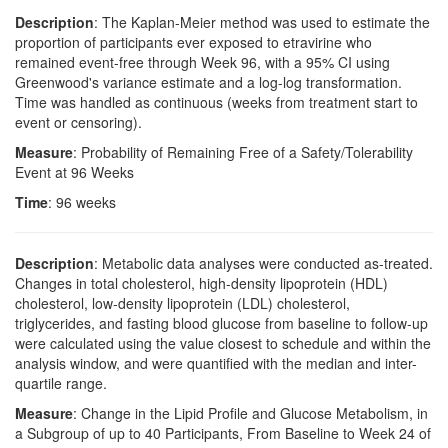
Description
: The Kaplan-Meier method was used to estimate the
proportion of participants ever exposed to etravirine who
remained event-free through Week 96, with a 95% CI using
Greenwood's variance estimate and a log-log transformation.
Time was handled as continuous (weeks from treatment start to
event or censoring).
Measure
: Probability of Remaining Free of a Safety/Tolerability
Event at 96 Weeks
Time
: 96 weeks
Description
: Metabolic data analyses were conducted as-treated.
Changes in total cholesterol, high-density lipoprotein (HDL)
cholesterol, low-density lipoprotein (LDL) cholesterol,
triglycerides, and fasting blood glucose from baseline to follow-up
were calculated using the value closest to schedule and within the
analysis window, and were quantified with the median and inter-
quartile range.
Measure
: Change in the Lipid Profile and Glucose Metabolism, in
a Subgroup of up to 40 Participants, From Baseline to Week 24 of