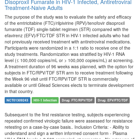
Disoproxil Fumarate in HIV-1 Infected, Antiretroviral
Treatment-Naive Adults
The purpose of the study was to evaluate the safety and efficacy
of the emtricitabine (FTC)/rilpivirine (RPV)/tenofovir disoproxil
fumarate (TDF) single-tablet regimen (STR) compared with the
efavirenz (EFV)/FTC/TDF STR in HIV-1 infected adults who had
not previously received treatment with antiretroviral medications.
Participants were randomized in a 1:1 ratio to receive one of the
study treatments. Randomization was stratified by HIV-1 RNA
level (≤ 100,000 copies/mL or > 100,000 copies/mL) at screening.
A treatment duration of 96 weeks was planned, with the option for
subjects in FTC/RPV/TDF STR arm to receive treatment following
the Week 96 visit until FTC/RPV/TDF STR is commercially
available or until Gilead Sciences elects to terminate development
in that country.
NCT01309243
HIV-1 Infection
Drug: FTC/RPV/TDF
Drug: EFV/FTC/TDF
Subsequent to the first resistance testing, subjects experiencing
repeated confirmed virologic failure were assessed for resistance
retesting on a case-by-case basis.. Inclusion Criteria: - Ability to
understand and sign a written informed consent form - Plasma