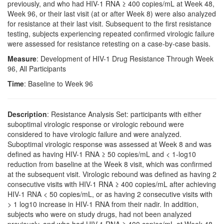
previously, and who had HIV-1 RNA ≥ 400 copies/mL at Week 48,
Week 96, or their last visit (at or after Week 8) were also analyzed
for resistance at their last visit. Subsequent to the first resistance
testing, subjects experiencing repeated confirmed virologic failure
were assessed for resistance retesting on a case-by-case basis.
Measure
: Development of HIV-1 Drug Resistance Through Week
96, All Participants
Time
: Baseline to Week 96
Description
: Resistance Analysis Set: participants with either
suboptimal virologic response or virologic rebound were
considered to have virologic failure and were analyzed.
Suboptimal virologic response was assessed at Week 8 and was
defined as having HIV-1 RNA ≥ 50 copies/mL and < 1-log10
reduction from baseline at the Week 8 visit, which was confirmed
at the subsequent visit. Virologic rebound was defined as having 2
consecutive visits with HIV-1 RNA ≥ 400 copies/mL after achieving
HIV-1 RNA < 50 copies/mL, or as having 2 consecutive visits with
> 1 log10 increase in HIV-1 RNA from their nadir. In addition,
subjects who were on study drugs, had not been analyzed