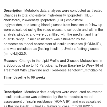
Description
: Metabolic data analyses were conducted as-treated.
Changes in total cholesterol, high-density lipoprotein (HDL)
cholesterol, low-density lipoprotein (LDL) cholesterol,
triglycerides, and fasting blood glucose from baseline to follow-up
were calculated using the value closest to schedule and within the
analysis window, and were quantified with the median and inter-
quartile range. Insulin resistance was estimated by the
homeostasis model assessment of insulin resistance (HOMA-IR),
and was calculated as [fasting insulin (µU/mL) × fasting glucose
(mmol/L)]/22.5.
Measure
: Change in the Lipid Profile and Glucose Metabolism, in
a Subgroup of up to 40 Participants, From Baseline to Week 96 of
Treatment With Etravirine and Fixed-dose Tenofovir/Emtricitabine
Time
: Baseline to 96 weeks
Description
: Metabolic data analyses were conducted as-treated.
Insulin resistance was estimated by the homeostasis model
assessment of insulin resistance (HOMA-IR), and was calculated
as [fasting insulin (µU/mL) × fasting glucose (mmol/L)]/22.5.