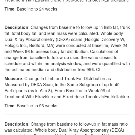
Time
: Baseline to 24 weeks
Description
: Changes from baseline to follow-up in limb fat, trunk
fat, total body fat, and lean mass were calculated. Whole body
Dual X-ray Absorptiometry (DEXA) scans (Hologic Discovery W,
Hologic Inc., Bedford, MA) were conducted at baseline, Week 24,
and Week 96 to assess body fat distribution. Calculations of
change from baseline to follow-up used the value closest to
schedule and within the analysis window, and were quantified with
the estimated median and distribution-free 95% CI.
Measure
: Change in Limb and Trunk Fat Distribution as
Measured by DEXA Scan, in the Same Subgroup of up to 40
Participants (as in Aim 8), From Baseline to Week 96 of
Treatment With Etravirine and Fixed-dose Tenofovir/Emtricitabine
Time
: Baseline to 96 weeks
Description
: Change from baseline to follow-up in fat mass ratio
was calculated. Whole body Dual X-ray Absorptiometry (DEXA)