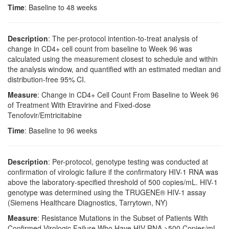
Time
: Baseline to 48 weeks
Description
: The per-protocol intention-to-treat analysis of
change in CD4+ cell count from baseline to Week 96 was
calculated using the measurement closest to schedule and within
the analysis window, and quantified with an estimated median and
distribution-free 95% CI.
Measure
: Change in CD4+ Cell Count From Baseline to Week 96
of Treatment With Etravirine and Fixed-dose
Tenofovir/Emtricitabine
Time
: Baseline to 96 weeks
Description
: Per-protocol, genotype testing was conducted at
confirmation of virologic failure if the confirmatory HIV-1 RNA was
above the laboratory-specified threshold of 500 copies/mL. HIV-1
genotype was determined using the TRUGENE® HIV-1 assay
(Siemens Healthcare Diagnostics, Tarrytown, NY)
Measure
: Resistance Mutations in the Subset of Patients With
Confirmed Virologic Failure Who Have HIV RNA >500 Copies/mL