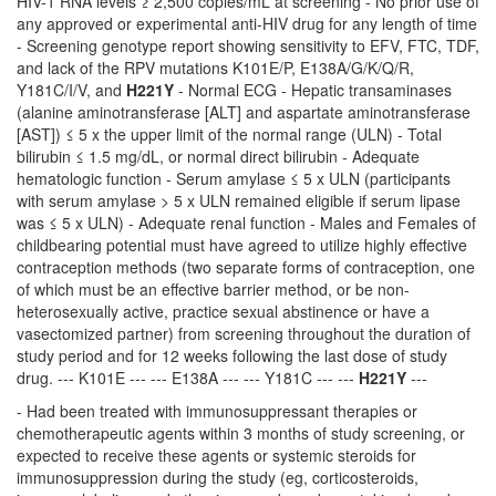
HIV-1 RNA levels ≥ 2,500 copies/mL at screening - No prior use of
any approved or experimental anti-HIV drug for any length of time
- Screening genotype report showing sensitivity to EFV, FTC, TDF,
and lack of the RPV mutations K101E/P, E138A/G/K/Q/R,
Y181C/I/V, and
H221Y
- Normal ECG - Hepatic transaminases
(alanine aminotransferase [ALT] and aspartate aminotransferase
[AST]) ≤ 5 x the upper limit of the normal range (ULN) - Total
bilirubin ≤ 1.5 mg/dL, or normal direct bilirubin - Adequate
hematologic function - Serum amylase ≤ 5 x ULN (participants
with serum amylase > 5 x ULN remained eligible if serum lipase
was ≤ 5 x ULN) - Adequate renal function - Males and Females of
childbearing potential must have agreed to utilize highly effective
contraception methods (two separate forms of contraception, one
of which must be an effective barrier method, or be non-
heterosexually active, practice sexual abstinence or have a
vasectomized partner) from screening throughout the duration of
study period and for 12 weeks following the last dose of study
drug. --- K101E --- --- E138A --- --- Y181C --- ---
H221Y
---
- Had been treated with immunosuppressant therapies or
chemotherapeutic agents within 3 months of study screening, or
expected to receive these agents or systemic steroids for
immunosuppression during the study (eg, corticosteroids,