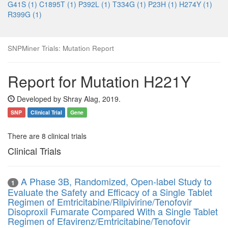
G41S (1)
C1895T (1)
P392L (1)
T334G (1)
P23H (1)
H274Y (1)
R399G (1)
SNPMiner Trials: Mutation Report
Report for Mutation H221Y
Developed by Shray Alag, 2019.
SNP
Clinical Trial
Gene
There are 8 clinical trials
Clinical Trials
A Phase 3B, Randomized, Open-label Study to
1
Evaluate the Safety and Efficacy of a Single Tablet
Regimen of Emtricitabine/Rilpivirine/Tenofovir
Disoproxil Fumarate Compared With a Single Tablet
Regimen of Efavirenz/Emtricitabine/Tenofovir