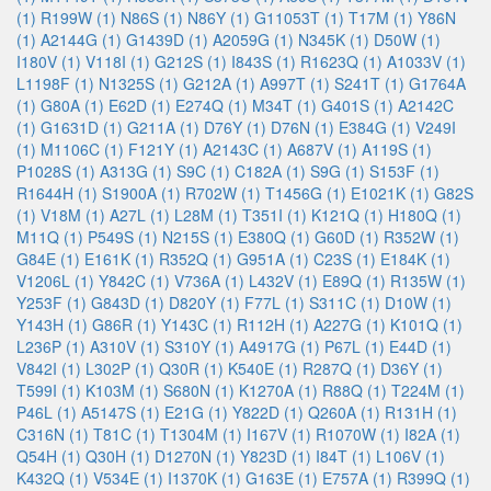
(1)
R199W (1)
N86S (1)
N86Y (1)
G11053T (1)
T17M (1)
Y86N
(1)
A2144G (1)
G1439D (1)
A2059G (1)
N345K (1)
D50W (1)
I180V (1)
V118I (1)
G212S (1)
I843S (1)
R1623Q (1)
A1033V (1)
L1198F (1)
N1325S (1)
G212A (1)
A997T (1)
S241T (1)
G1764A
(1)
G80A (1)
E62D (1)
E274Q (1)
M34T (1)
G401S (1)
A2142C
(1)
G1631D (1)
G211A (1)
D76Y (1)
D76N (1)
E384G (1)
V249I
(1)
M1106C (1)
F121Y (1)
A2143C (1)
A687V (1)
A119S (1)
P1028S (1)
A313G (1)
S9C (1)
C182A (1)
S9G (1)
S153F (1)
R1644H (1)
S1900A (1)
R702W (1)
T1456G (1)
E1021K (1)
G82S
(1)
V18M (1)
A27L (1)
L28M (1)
T351I (1)
K121Q (1)
H180Q (1)
M11Q (1)
P549S (1)
N215S (1)
E380Q (1)
G60D (1)
R352W (1)
G84E (1)
E161K (1)
R352Q (1)
G951A (1)
C23S (1)
E184K (1)
V1206L (1)
Y842C (1)
V736A (1)
L432V (1)
E89Q (1)
R135W (1)
Y253F (1)
G843D (1)
D820Y (1)
F77L (1)
S311C (1)
D10W (1)
Y143H (1)
G86R (1)
Y143C (1)
R112H (1)
A227G (1)
K101Q (1)
L236P (1)
A310V (1)
S310Y (1)
A4917G (1)
P67L (1)
E44D (1)
V842I (1)
L302P (1)
Q30R (1)
K540E (1)
R287Q (1)
D36Y (1)
T599I (1)
K103M (1)
S680N (1)
K1270A (1)
R88Q (1)
T224M (1)
P46L (1)
A5147S (1)
E21G (1)
Y822D (1)
Q260A (1)
R131H (1)
C316N (1)
T81C (1)
T1304M (1)
I167V (1)
R1070W (1)
I82A (1)
Q54H (1)
Q30H (1)
D1270N (1)
Y823D (1)
I84T (1)
L106V (1)
K432Q (1)
V534E (1)
I1370K (1)
G163E (1)
E757A (1)
R399Q (1)