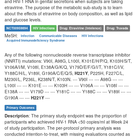
and HIV-1 RNA in genital secretions when subjects are taking
etravirine. The purpose of the metabolic sub-study is to learn
about the effects of etravirine on body composition, as well as lipid
and glucose levels.
NCT00959894
HIV Infections
Drug: Etravirine (Intelence)
Drug: Truvada
MeSH:
Infection
Communicable Diseases
HIV Infections
Acquired Immunodeficiency Syndrome
Any of the following nonnucleoside reverse transcriptase inhibitor
(NNRTI) mutations: V90I, A98G, L100I, K101E/H/P/Q, K103H/S/T,
V106A/I/M, V108I, E138A/G/K/Q, V179D/E/F/G/I/T, Y181C/I/V,
Y188C/H/L, V189I, G190A/C/E/Q/S,
H221Y
, P225H, F227C/L,
M230I/L, P236L, K238N/T, K103N. --- V90I --- --- A98G --- ---
L100I --- --- K101E --- --- K103H --- --- V106A --- --- V108I --- ---
E138A --- --- V179D --- --- Y181C --- --- Y188C --- --- V189I --- ---
G190A --- ---
H221Y
---
Primary Outcomes
Description
: The primary study endpoint was the proportion of
participants who achieved HIV-1 RNA <50 copies/ml at Week 24
of study participation. The per-protocol primary analysis was
conducted intention-to-treat, with missing evaluations counted as