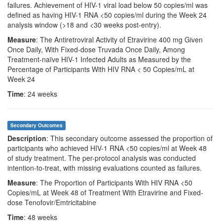
failures. Achievement of HIV-1 viral load below 50 copies/ml was
defined as having HIV-1 RNA <50 copies/ml during the Week 24
analysis window (>18 and <30 weeks post-entry).
Measure
: The Antiretroviral Activity of Etravirine 400 mg Given
Once Daily, With Fixed-dose Truvada Once Daily, Among
Treatment-naïve HIV-1 Infected Adults as Measured by the
Percentage of Participants With HIV RNA < 50 Copies/mL at
Week 24
Time
: 24 weeks
Secondary Outcomes
Description
: This secondary outcome assessed the proportion of
participants who achieved HIV-1 RNA <50 copies/ml at Week 48
of study treatment. The per-protocol analysis was conducted
intention-to-treat, with missing evaluations counted as failures.
Measure
: The Proportion of Participants With HIV RNA <50
Copies/mL at Week 48 of Treatment With Etravirine and Fixed-
dose Tenofovir/Emtricitabine
Time
: 48 weeks