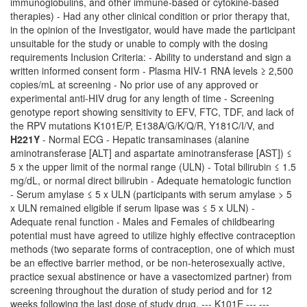
immunoglobulins, and other immune-based or cytokine-based
therapies) - Had any other clinical condition or prior therapy that,
in the opinion of the Investigator, would have made the participant
unsuitable for the study or unable to comply with the dosing
requirements Inclusion Criteria: - Ability to understand and sign a
written informed consent form - Plasma HIV-1 RNA levels ≥ 2,500
copies/mL at screening - No prior use of any approved or
experimental anti-HIV drug for any length of time - Screening
genotype report showing sensitivity to EFV, FTC, TDF, and lack of
the RPV mutations K101E/P, E138A/G/K/Q/R, Y181C/I/V, and
H221Y
- Normal ECG - Hepatic transaminases (alanine
aminotransferase [ALT] and aspartate aminotransferase [AST]) ≤
5 x the upper limit of the normal range (ULN) - Total bilirubin ≤ 1.5
mg/dL, or normal direct bilirubin - Adequate hematologic function
- Serum amylase ≤ 5 x ULN (participants with serum amylase > 5
x ULN remained eligible if serum lipase was ≤ 5 x ULN) -
Adequate renal function - Males and Females of childbearing
potential must have agreed to utilize highly effective contraception
methods (two separate forms of contraception, one of which must
be an effective barrier method, or be non-heterosexually active,
practice sexual abstinence or have a vasectomized partner) from
screening throughout the duration of study period and for 12
weeks following the last dose of study drug. --- K101E --- ---