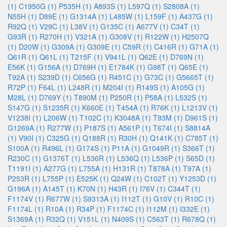
(1)
C1950G (1)
P535H (1)
A893S (1)
L597Q (1)
S2808A (1)
N55H (1)
D89E (1)
G1314A (1)
L485W (1)
L159F (1)
A437G (1)
R92Q (1)
V29C (1)
L38V (1)
G135C (1)
A677V (1)
C34T (1)
G93R (1)
R270H (1)
V321A (1)
G308V (1)
R122W (1)
H2507Q
(1)
D20W (1)
G309A (1)
G309E (1)
C59R (1)
C416R (1)
G71A (1)
Q61R (1)
Q61L (1)
T215F (1)
V941L (1)
Q62E (1)
D769N (1)
E56K (1)
G156A (1)
D769H (1)
E1784K (1)
G98T (1)
Q65E (1)
T92A (1)
S239D (1)
C656G (1)
R451C (1)
G73C (1)
G5665T (1)
R72P (1)
F64L (1)
L248R (1)
M204I (1)
R149S (1)
A105G (1)
M28L (1)
D769Y (1)
T890M (1)
P250R (1)
P58A (1)
L532S (1)
S147G (1)
S1235R (1)
K660E (1)
T454A (1)
R76K (1)
L1213V (1)
V1238I (1)
L206W (1)
T102C (1)
K3048A (1)
T93M (1)
D961S (1)
G1269A (1)
R277W (1)
P187S (1)
A561P (1)
T674I (1)
S8814A
(1)
V90I (1)
C325G (1)
Q188R (1)
R30H (1)
Q141K (1)
C785T (1)
S100A (1)
R496L (1)
G174S (1)
P11A (1)
G1049R (1)
S366T (1)
R230C (1)
G1376T (1)
L536R (1)
L536Q (1)
L536P (1)
S65D (1)
T1191I (1)
A277G (1)
L755A (1)
H131R (1)
T878A (1)
T97A (1)
P253R (1)
L755P (1)
E525K (1)
Q24W (1)
C102T (1)
Y1253D (1)
G196A (1)
A145T (1)
K70N (1)
H43R (1)
I76V (1)
C344T (1)
F1174V (1)
R677W (1)
S9313A (1)
I112T (1)
G10V (1)
R10C (1)
F1174L (1)
R10A (1)
R34P (1)
F1174C (1)
I112M (1)
I332E (1)
S1369A (1)
R32Q (1)
V151L (1)
N409S (1)
C563T (1)
R678Q (1)