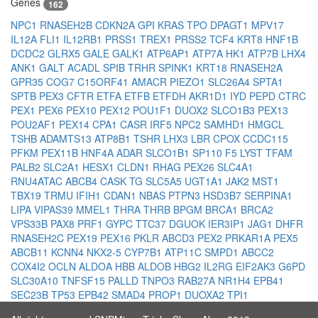
Genes
162
NPC1
RNASEH2B
CDKN2A
GPI
KRAS
TPO
DPAGT1
MPV17
IL12A
FLI1
IL12RB1
PRSS1
TREX1
PRSS2
TCF4
KRT8
HNF1B
DCDC2
GLRX5
GALE
GALK1
ATP6AP1
ATP7A
HK1
ATP7B
LHX4
ANK1
GALT
ACADL
SPIB
TRHR
SPINK1
KRT18
RNASEH2A
GPR35
COG7
C15ORF41
AMACR
PIEZO1
SLC26A4
SPTA1
SPTB
PEX3
CFTR
ETFA
ETFB
ETFDH
AKR1D1
IYD
PEPD
CTRC
PEX1
PEX6
PEX10
PEX12
POU1F1
DUOX2
SLCO1B3
PEX13
POU2AF1
PEX14
CPA1
CASR
IRF5
NPC2
SAMHD1
HMGCL
TSHB
ADAMTS13
ATP8B1
TSHR
LHX3
LBR
CPOX
CCDC115
PFKM
PEX11B
HNF4A
ADAR
SLCO1B1
SP110
F5
LYST
TFAM
PALB2
SLC2A1
HESX1
CLDN1
RHAG
PEX26
SLC4A1
RNU4ATAC
ABCB4
CASK
TG
SLC5A5
UGT1A1
JAK2
MST1
TBX19
TRMU
IFIH1
CDAN1
NBAS
PTPN3
HSD3B7
SERPINA1
LIPA
VIPAS39
MMEL1
THRA
THRB
BPGM
BRCA1
BRCA2
VPS33B
PAX8
PRF1
GYPC
TTC37
DGUOK
IER3IP1
JAG1
DHFR
RNASEH2C
PEX19
PEX16
PKLR
ABCD3
PEX2
PRKAR1A
PEX5
ABCB11
KCNN4
NKX2-5
CYP7B1
ATP11C
SMPD1
ABCC2
COX4I2
OCLN
ALDOA
HBB
ALDOB
HBG2
IL2RG
EIF2AK3
G6PD
SLC30A10
TNFSF15
PALLD
TNPO3
RAB27A
NR1H4
EPB41
SEC23B
TP53
EPB42
SMAD4
PROP1
DUOXA2
TPI1