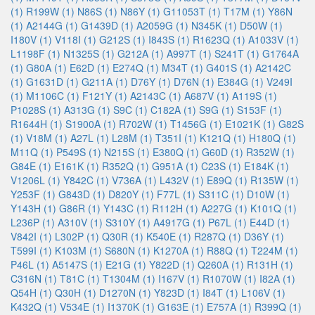
(1)
R199W (1)
N86S (1)
N86Y (1)
G11053T (1)
T17M (1)
Y86N
(1)
A2144G (1)
G1439D (1)
A2059G (1)
N345K (1)
D50W (1)
I180V (1)
V118I (1)
G212S (1)
I843S (1)
R1623Q (1)
A1033V (1)
L1198F (1)
N1325S (1)
G212A (1)
A997T (1)
S241T (1)
G1764A
(1)
G80A (1)
E62D (1)
E274Q (1)
M34T (1)
G401S (1)
A2142C
(1)
G1631D (1)
G211A (1)
D76Y (1)
D76N (1)
E384G (1)
V249I
(1)
M1106C (1)
F121Y (1)
A2143C (1)
A687V (1)
A119S (1)
P1028S (1)
A313G (1)
S9C (1)
C182A (1)
S9G (1)
S153F (1)
R1644H (1)
S1900A (1)
R702W (1)
T1456G (1)
E1021K (1)
G82S
(1)
V18M (1)
A27L (1)
L28M (1)
T351I (1)
K121Q (1)
H180Q (1)
M11Q (1)
P549S (1)
N215S (1)
E380Q (1)
G60D (1)
R352W (1)
G84E (1)
E161K (1)
R352Q (1)
G951A (1)
C23S (1)
E184K (1)
V1206L (1)
Y842C (1)
V736A (1)
L432V (1)
E89Q (1)
R135W (1)
Y253F (1)
G843D (1)
D820Y (1)
F77L (1)
S311C (1)
D10W (1)
Y143H (1)
G86R (1)
Y143C (1)
R112H (1)
A227G (1)
K101Q (1)
L236P (1)
A310V (1)
S310Y (1)
A4917G (1)
P67L (1)
E44D (1)
V842I (1)
L302P (1)
Q30R (1)
K540E (1)
R287Q (1)
D36Y (1)
T599I (1)
K103M (1)
S680N (1)
K1270A (1)
R88Q (1)
T224M (1)
P46L (1)
A5147S (1)
E21G (1)
Y822D (1)
Q260A (1)
R131H (1)
C316N (1)
T81C (1)
T1304M (1)
I167V (1)
R1070W (1)
I82A (1)
Q54H (1)
Q30H (1)
D1270N (1)
Y823D (1)
I84T (1)
L106V (1)
K432Q (1)
V534E (1)
I1370K (1)
G163E (1)
E757A (1)
R399Q (1)