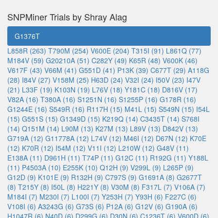
SNPMiner Trials by Shray Alag
G1376T
L858R (263)
T790M (254)
V600E (204)
T315I (91)
L861Q (77)
M184V (59)
G20210A (51)
C282Y (49)
K65R (48)
V600K (46)
V617F (43)
V66M (41)
G551D (41)
P13K (39)
C677T (29)
A118G
(28)
I84V (27)
V158M (25)
H63D (24)
V32I (24)
I50V (23)
I47V
(21)
L33F (19)
K103N (19)
L76V (18)
Y181C (18)
D816V (17)
V82A (16)
T380A (16)
S1251N (16)
S1255P (16)
G178R (16)
G1244E (16)
S549R (16)
R117H (15)
M41L (15)
S549N (15)
I54L
(15)
G551S (15)
G1349D (15)
K219Q (14)
C3435T (14)
S768I
(14)
Q151M (14)
L90M (13)
K27M (13)
L89V (13)
D842V (13)
G719A (12)
G11778A (12)
L74V (12)
M46I (12)
D67N (12)
K70E
(12)
K70R (12)
I54M (12)
V11I (12)
L210W (12)
G48V (11)
E138A (11)
D961H (11)
T74P (11)
G12C (11)
R192G (11)
Y188L
(11)
P4503A (10)
E255K (10)
Q12H (9)
V299L (9)
L265P (9)
G12D (9)
K101E (9)
R132H (9)
C797S (9)
G1691A (8)
G2677T
(8)
T215Y (8)
I50L (8)
H221Y (8)
V30M (8)
F317L (7)
V106A (7)
M184I (7)
M230I (7)
L100I (7)
Y253H (7)
Y93H (6)
F227C (6)
V108I (6)
A3243G (6)
G73S (6)
P12A (6)
G12V (6)
G190A (6)
H1047R (6)
N40D (6)
D299G (6)
D30N (6)
C1236T (6)
V600D (6)