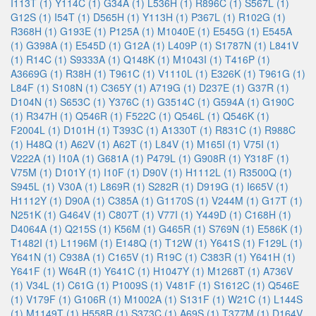
I113T (1)
Y114C (1)
G34A (1)
L536H (1)
R896C (1)
S567L (1)
G12S (1)
I54T (1)
D565H (1)
Y113H (1)
P367L (1)
R102G (1)
R368H (1)
G193E (1)
P125A (1)
M1040E (1)
E545G (1)
E545A
(1)
G398A (1)
E545D (1)
G12A (1)
L409P (1)
S1787N (1)
L841V
(1)
R14C (1)
S9333A (1)
Q148K (1)
M1043I (1)
T416P (1)
A3669G (1)
R38H (1)
T961C (1)
V1110L (1)
E326K (1)
T961G (1)
L84F (1)
S108N (1)
C365Y (1)
A719G (1)
D237E (1)
G37R (1)
D104N (1)
S653C (1)
Y376C (1)
G3514C (1)
G594A (1)
G190C
(1)
R347H (1)
Q546R (1)
F522C (1)
Q546L (1)
Q546K (1)
F2004L (1)
D101H (1)
T393C (1)
A1330T (1)
R831C (1)
R988C
(1)
H48Q (1)
A62V (1)
A62T (1)
L84V (1)
M165I (1)
V75I (1)
V222A (1)
I10A (1)
G681A (1)
P479L (1)
G908R (1)
Y318F (1)
V75M (1)
D101Y (1)
I10F (1)
D90V (1)
H1112L (1)
R3500Q (1)
S945L (1)
V30A (1)
L869R (1)
S282R (1)
D919G (1)
I665V (1)
H1112Y (1)
D90A (1)
C385A (1)
G1170S (1)
V244M (1)
G17T (1)
N251K (1)
G464V (1)
C807T (1)
V77I (1)
Y449D (1)
C168H (1)
D4064A (1)
Q215S (1)
K56M (1)
G465R (1)
S769N (1)
E586K (1)
T1482I (1)
L1196M (1)
E148Q (1)
T12W (1)
Y641S (1)
F129L (1)
Y641N (1)
C938A (1)
C165V (1)
R19C (1)
C383R (1)
Y641H (1)
Y641F (1)
W64R (1)
Y641C (1)
H1047Y (1)
M1268T (1)
A736V
(1)
V34L (1)
C61G (1)
P1009S (1)
V481F (1)
S1612C (1)
Q546E
(1)
V179F (1)
G106R (1)
M1002A (1)
S131F (1)
W21C (1)
L144S
(1)
M1149T (1)
H558R (1)
S373C (1)
A69S (1)
T377M (1)
D164V