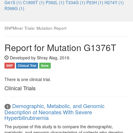
G41S (1)
C1895T (1)
P392L (1)
T334G (1)
P23H (1)
H274Y (1)
R399G (1)
SNPMiner Trials: Mutation Report
Report for Mutation G1376T
Developed by Shray Alag, 2019.
SNP
Clinical Trial
Gene
There is one clinical trial.
Clinical Trials
Demographic, Metabolic, and Genomic
1
Description of Neonates With Severe
Hyperbilirubinemia
The purpose of this study is to compare the demographic,
metabolic, and genomic characteristics of patients who develop