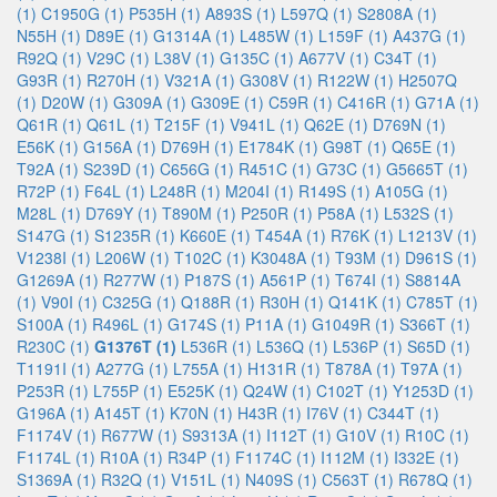
(1)
C1950G (1)
P535H (1)
A893S (1)
L597Q (1)
S2808A (1)
N55H (1)
D89E (1)
G1314A (1)
L485W (1)
L159F (1)
A437G (1)
R92Q (1)
V29C (1)
L38V (1)
G135C (1)
A677V (1)
C34T (1)
G93R (1)
R270H (1)
V321A (1)
G308V (1)
R122W (1)
H2507Q
(1)
D20W (1)
G309A (1)
G309E (1)
C59R (1)
C416R (1)
G71A (1)
Q61R (1)
Q61L (1)
T215F (1)
V941L (1)
Q62E (1)
D769N (1)
E56K (1)
G156A (1)
D769H (1)
E1784K (1)
G98T (1)
Q65E (1)
T92A (1)
S239D (1)
C656G (1)
R451C (1)
G73C (1)
G5665T (1)
R72P (1)
F64L (1)
L248R (1)
M204I (1)
R149S (1)
A105G (1)
M28L (1)
D769Y (1)
T890M (1)
P250R (1)
P58A (1)
L532S (1)
S147G (1)
S1235R (1)
K660E (1)
T454A (1)
R76K (1)
L1213V (1)
V1238I (1)
L206W (1)
T102C (1)
K3048A (1)
T93M (1)
D961S (1)
G1269A (1)
R277W (1)
P187S (1)
A561P (1)
T674I (1)
S8814A
(1)
V90I (1)
C325G (1)
Q188R (1)
R30H (1)
Q141K (1)
C785T (1)
S100A (1)
R496L (1)
G174S (1)
P11A (1)
G1049R (1)
S366T (1)
R230C (1)
G1376T (1)
L536R (1)
L536Q (1)
L536P (1)
S65D (1)
T1191I (1)
A277G (1)
L755A (1)
H131R (1)
T878A (1)
T97A (1)
P253R (1)
L755P (1)
E525K (1)
Q24W (1)
C102T (1)
Y1253D (1)
G196A (1)
A145T (1)
K70N (1)
H43R (1)
I76V (1)
C344T (1)
F1174V (1)
R677W (1)
S9313A (1)
I112T (1)
G10V (1)
R10C (1)
F1174L (1)
R10A (1)
R34P (1)
F1174C (1)
I112M (1)
I332E (1)
S1369A (1)
R32Q (1)
V151L (1)
N409S (1)
C563T (1)
R678Q (1)