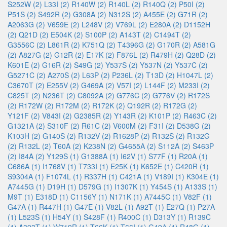
S252W (2)
L33I (2)
R140W (2)
R140L (2)
R140Q (2)
P50I (2)
P51S (2)
S492R (2)
G308A (2)
N312S (2)
A455E (2)
G71R (2)
A2063G (2)
V659E (2)
L248V (2)
V769L (2)
E280A (2)
D1152H
(2)
Q21D (2)
E504K (2)
S100P (2)
A143T (2)
C1494T (2)
G3556C (2)
L861R (2)
K751Q (2)
T4396G (2)
G170R (2)
A581G
(2)
A827G (2)
G12R (2)
E17K (2)
F876L (2)
R479H (2)
Q28D (2)
K601E (2)
G16R (2)
S49G (2)
Y537S (2)
Y537N (2)
Y537C (2)
G5271C (2)
A270S (2)
L63P (2)
P236L (2)
T13D (2)
H1047L (2)
C3670T (2)
E255V (2)
G469A (2)
V57I (2)
L144F (2)
M233I (2)
C825T (2)
N236T (2)
C8092A (2)
G776C (2)
G776V (2)
R172S
(2)
R172W (2)
R172M (2)
R172K (2)
Q192R (2)
R172G (2)
Y121F (2)
V843I (2)
G2385R (2)
Y143R (2)
K101P (2)
R463C (2)
G1321A (2)
S310F (2)
R61C (2)
V600M (2)
F31I (2)
D538G (2)
K103H (2)
G140S (2)
R132V (2)
R1628P (2)
R132S (2)
R132G
(2)
R132L (2)
T60A (2)
K238N (2)
G4655A (2)
S112A (2)
S463P
(2)
I84A (2)
Y129S (1)
G1388A (1)
I62V (1)
S77F (1)
R20A (1)
C686A (1)
I1768V (1)
T733I (1)
E25K (1)
K652E (1)
C420R (1)
S9304A (1)
F1074L (1)
R337H (1)
C421A (1)
V189I (1)
K304E (1)
A7445G (1)
D19H (1)
D579G (1)
I1307K (1)
Y454S (1)
A133S (1)
M9T (1)
E318D (1)
C1156Y (1)
N171K (1)
A7445C (1)
V82F (1)
G47A (1)
R447H (1)
G47E (1)
V82L (1)
A92T (1)
E27Q (1)
P27A
(1)
L523S (1)
H54Y (1)
S428F (1)
R400C (1)
D313Y (1)
R139C