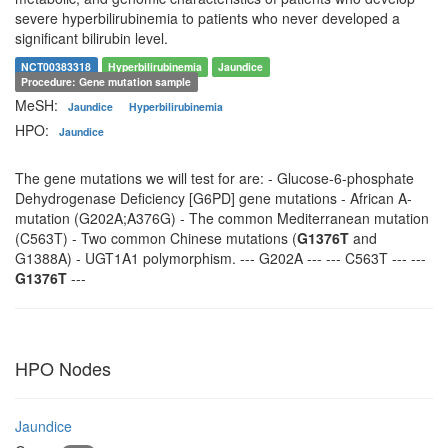
severe hyperbilirubinemia to patients who never developed a
significant bilirubin level.
NCT00383318
Hyperbilirubinemia
Jaundice
Procedure: Gene mutation sample
MeSH:
Jaundice
Hyperbilirubinemia
HPO:
Jaundice
The gene mutations we will test for are: - Glucose-6-phosphate
Dehydrogenase Deficiency [G6PD] gene mutations - African A-
mutation (G202A;A376G) - The common Mediterranean mutation
(C563T) - Two common Chinese mutations (
G1376T
and
G1388A) - UGT1A1 polymorphism. --- G202A --- --- C563T --- ---
G1376T
---
HPO Nodes
Jaundice