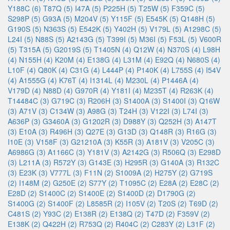
Y188C (6)
T87Q (5)
I47A (5)
P225H (5)
T25W (5)
F359C (5)
S298P (5)
G93A (5)
M204V (5)
Y115F (5)
E545K (5)
Q148H (5)
G190S (5)
N363S (5)
E542K (5)
Y402H (5)
V179L (5)
A1298C (5)
L24I (5)
N88S (5)
A2143G (5)
T399I (5)
M36I (5)
F53L (5)
V600R
(5)
T315A (5)
G2019S (5)
T1405N (4)
Q12W (4)
N370S (4)
L98H
(4)
N155H (4)
K20M (4)
E138G (4)
L31M (4)
E92Q (4)
N680S (4)
L10F (4)
Q80K (4)
C31G (4)
L444P (4)
P140K (4)
L755S (4)
I54V
(4)
A1555G (4)
K76T (4)
I1314L (4)
M230L (4)
P1446A (4)
V179D (4)
N88D (4)
G970R (4)
Y181I (4)
M235T (4)
R263K (4)
T14484C (3)
G719C (3)
R206H (3)
S1400A (3)
S1400I (3)
Q16W
(3)
A71V (3)
C134W (3)
A98G (3)
T24H (3)
V122I (3)
L74I (3)
A636P (3)
G3460A (3)
G1202R (3)
D988Y (3)
Q252H (3)
A147T
(3)
E10A (3)
R496H (3)
Q27E (3)
G13D (3)
Q148R (3)
R16G (3)
I10E (3)
V158F (3)
G21210A (3)
K55R (3)
A181V (3)
V205C (3)
A6986G (3)
A1166C (3)
Y181V (3)
A2142G (3)
R506Q (3)
E298D
(3)
L211A (3)
R572Y (3)
G143E (3)
H295R (3)
G140A (3)
R132C
(3)
E23K (3)
V777L (3)
F11N (2)
S1009A (2)
H275Y (2)
G719S
(2)
I148M (2)
G250E (2)
S77Y (2)
T1095C (2)
E28A (2)
E28C (2)
E28D (2)
S1400C (2)
S1400E (2)
S1400D (2)
D1790G (2)
S1400G (2)
S1400F (2)
L8585R (2)
I105V (2)
T20S (2)
T69D (2)
C481S (2)
Y93C (2)
E138R (2)
E138Q (2)
T47D (2)
F359V (2)
E138K (2)
Q422H (2)
R753Q (2)
R404C (2)
C283Y (2)
L31F (2)