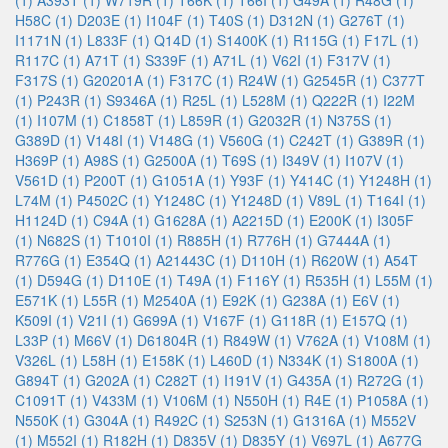
(1)
A393T (1)
W719R (1)
T66K (1)
T66I (1)
G49A (1)
R48G (1)
H58C (1)
D203E (1)
I104F (1)
T40S (1)
D312N (1)
G276T (1)
I1171N (1)
L833F (1)
Q14D (1)
S1400K (1)
R115G (1)
F17L (1)
R117C (1)
A71T (1)
S339F (1)
A71L (1)
V62I (1)
F317V (1)
F317S (1)
G20201A (1)
F317C (1)
R24W (1)
G2545R (1)
C377T
(1)
P243R (1)
S9346A (1)
R25L (1)
L528M (1)
Q222R (1)
I22M
(1)
I107M (1)
C1858T (1)
L859R (1)
G2032R (1)
N375S (1)
G389D (1)
V148I (1)
V148G (1)
V560G (1)
C242T (1)
G389R (1)
H369P (1)
A98S (1)
G2500A (1)
T69S (1)
I349V (1)
I107V (1)
V561D (1)
P200T (1)
G1051A (1)
Y93F (1)
Y414C (1)
Y1248H (1)
L74M (1)
P4502C (1)
Y1248C (1)
Y1248D (1)
V89L (1)
T164I (1)
H1124D (1)
C94A (1)
G1628A (1)
A2215D (1)
E200K (1)
I305F
(1)
N682S (1)
T1010I (1)
R885H (1)
R776H (1)
G7444A (1)
R776G (1)
E354Q (1)
A21443C (1)
D110H (1)
R620W (1)
A54T
(1)
D594G (1)
D110E (1)
T49A (1)
F116Y (1)
R535H (1)
L55M (1)
E571K (1)
L55R (1)
M2540A (1)
E92K (1)
G238A (1)
E6V (1)
K509I (1)
V21I (1)
G699A (1)
V167F (1)
G118R (1)
E157Q (1)
L33P (1)
M66V (1)
D61804R (1)
R849W (1)
V762A (1)
V108M (1)
V326L (1)
L58H (1)
E158K (1)
L460D (1)
N334K (1)
S1800A (1)
G894T (1)
G202A (1)
C282T (1)
I191V (1)
G435A (1)
R272G (1)
C1091T (1)
V433M (1)
V106M (1)
N550H (1)
R4E (1)
P1058A (1)
N550K (1)
G304A (1)
R492C (1)
S253N (1)
G1316A (1)
M552V
(1)
M552I (1)
R182H (1)
D835V (1)
D835Y (1)
V697L (1)
A677G