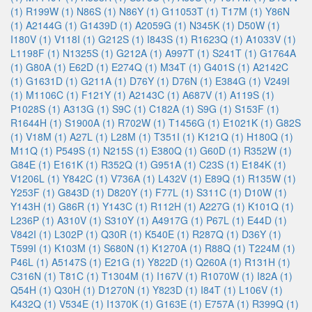
(1)
R199W (1)
N86S (1)
N86Y (1)
G11053T (1)
T17M (1)
Y86N
(1)
A2144G (1)
G1439D (1)
A2059G (1)
N345K (1)
D50W (1)
I180V (1)
V118I (1)
G212S (1)
I843S (1)
R1623Q (1)
A1033V (1)
L1198F (1)
N1325S (1)
G212A (1)
A997T (1)
S241T (1)
G1764A
(1)
G80A (1)
E62D (1)
E274Q (1)
M34T (1)
G401S (1)
A2142C
(1)
G1631D (1)
G211A (1)
D76Y (1)
D76N (1)
E384G (1)
V249I
(1)
M1106C (1)
F121Y (1)
A2143C (1)
A687V (1)
A119S (1)
P1028S (1)
A313G (1)
S9C (1)
C182A (1)
S9G (1)
S153F (1)
R1644H (1)
S1900A (1)
R702W (1)
T1456G (1)
E1021K (1)
G82S
(1)
V18M (1)
A27L (1)
L28M (1)
T351I (1)
K121Q (1)
H180Q (1)
M11Q (1)
P549S (1)
N215S (1)
E380Q (1)
G60D (1)
R352W (1)
G84E (1)
E161K (1)
R352Q (1)
G951A (1)
C23S (1)
E184K (1)
V1206L (1)
Y842C (1)
V736A (1)
L432V (1)
E89Q (1)
R135W (1)
Y253F (1)
G843D (1)
D820Y (1)
F77L (1)
S311C (1)
D10W (1)
Y143H (1)
G86R (1)
Y143C (1)
R112H (1)
A227G (1)
K101Q (1)
L236P (1)
A310V (1)
S310Y (1)
A4917G (1)
P67L (1)
E44D (1)
V842I (1)
L302P (1)
Q30R (1)
K540E (1)
R287Q (1)
D36Y (1)
T599I (1)
K103M (1)
S680N (1)
K1270A (1)
R88Q (1)
T224M (1)
P46L (1)
A5147S (1)
E21G (1)
Y822D (1)
Q260A (1)
R131H (1)
C316N (1)
T81C (1)
T1304M (1)
I167V (1)
R1070W (1)
I82A (1)
Q54H (1)
Q30H (1)
D1270N (1)
Y823D (1)
I84T (1)
L106V (1)
K432Q (1)
V534E (1)
I1370K (1)
G163E (1)
E757A (1)
R399Q (1)