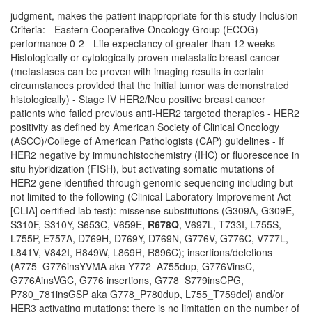
judgment, makes the patient inappropriate for this study Inclusion
Criteria: - Eastern Cooperative Oncology Group (ECOG)
performance 0-2 - Life expectancy of greater than 12 weeks -
Histologically or cytologically proven metastatic breast cancer
(metastases can be proven with imaging results in certain
circumstances provided that the initial tumor was demonstrated
histologically) - Stage IV HER2/Neu positive breast cancer
patients who failed previous anti-HER2 targeted therapies - HER2
positivity as defined by American Society of Clinical Oncology
(ASCO)/College of American Pathologists (CAP) guidelines - If
HER2 negative by immunohistochemistry (IHC) or fluorescence in
situ hybridization (FISH), but activating somatic mutations of
HER2 gene identified through genomic sequencing including but
not limited to the following (Clinical Laboratory Improvement Act
[CLIA] certified lab test): missense substitutions (G309A, G309E,
S310F, S310Y, S653C, V659E,
R678Q
, V697L, T733I, L755S,
L755P, E757A, D769H, D769Y, D769N, G776V, G776C, V777L,
L841V, V842I, R849W, L869R, R896C); insertions/deletions
(A775_G776insYVMA aka Y772_A755dup, G776VinsC,
G776AinsVGC, G776 insertions, G778_S779insCPG,
P780_781insGSP aka G778_P780dup, L755_T759del) and/or
HER3 activating mutations; there is no limitation on the number of