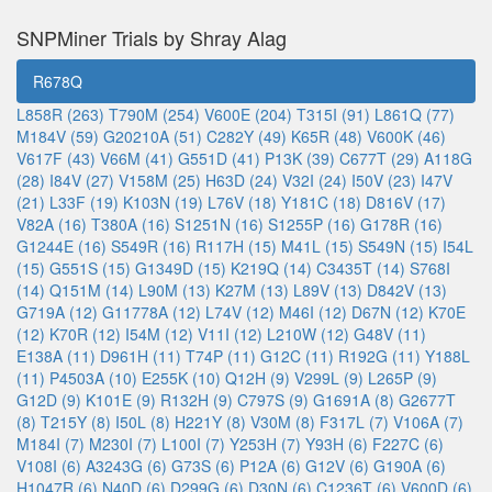
SNPMiner Trials by Shray Alag
R678Q
L858R (263)
T790M (254)
V600E (204)
T315I (91)
L861Q (77)
M184V (59)
G20210A (51)
C282Y (49)
K65R (48)
V600K (46)
V617F (43)
V66M (41)
G551D (41)
P13K (39)
C677T (29)
A118G
(28)
I84V (27)
V158M (25)
H63D (24)
V32I (24)
I50V (23)
I47V
(21)
L33F (19)
K103N (19)
L76V (18)
Y181C (18)
D816V (17)
V82A (16)
T380A (16)
S1251N (16)
S1255P (16)
G178R (16)
G1244E (16)
S549R (16)
R117H (15)
M41L (15)
S549N (15)
I54L
(15)
G551S (15)
G1349D (15)
K219Q (14)
C3435T (14)
S768I
(14)
Q151M (14)
L90M (13)
K27M (13)
L89V (13)
D842V (13)
G719A (12)
G11778A (12)
L74V (12)
M46I (12)
D67N (12)
K70E
(12)
K70R (12)
I54M (12)
V11I (12)
L210W (12)
G48V (11)
E138A (11)
D961H (11)
T74P (11)
G12C (11)
R192G (11)
Y188L
(11)
P4503A (10)
E255K (10)
Q12H (9)
V299L (9)
L265P (9)
G12D (9)
K101E (9)
R132H (9)
C797S (9)
G1691A (8)
G2677T
(8)
T215Y (8)
I50L (8)
H221Y (8)
V30M (8)
F317L (7)
V106A (7)
M184I (7)
M230I (7)
L100I (7)
Y253H (7)
Y93H (6)
F227C (6)
V108I (6)
A3243G (6)
G73S (6)
P12A (6)
G12V (6)
G190A (6)
H1047R (6)
N40D (6)
D299G (6)
D30N (6)
C1236T (6)
V600D (6)