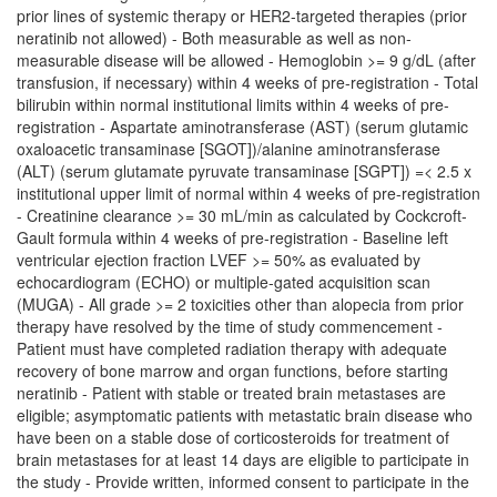
prior lines of systemic therapy or HER2-targeted therapies (prior
neratinib not allowed) - Both measurable as well as non-
measurable disease will be allowed - Hemoglobin >= 9 g/dL (after
transfusion, if necessary) within 4 weeks of pre-registration - Total
bilirubin within normal institutional limits within 4 weeks of pre-
registration - Aspartate aminotransferase (AST) (serum glutamic
oxaloacetic transaminase [SGOT])/alanine aminotransferase
(ALT) (serum glutamate pyruvate transaminase [SGPT]) =< 2.5 x
institutional upper limit of normal within 4 weeks of pre-registration
- Creatinine clearance >= 30 mL/min as calculated by Cockcroft-
Gault formula within 4 weeks of pre-registration - Baseline left
ventricular ejection fraction LVEF >= 50% as evaluated by
echocardiogram (ECHO) or multiple-gated acquisition scan
(MUGA) - All grade >= 2 toxicities other than alopecia from prior
therapy have resolved by the time of study commencement -
Patient must have completed radiation therapy with adequate
recovery of bone marrow and organ functions, before starting
neratinib - Patient with stable or treated brain metastases are
eligible; asymptomatic patients with metastatic brain disease who
have been on a stable dose of corticosteroids for treatment of
brain metastases for at least 14 days are eligible to participate in
the study - Provide written, informed consent to participate in the