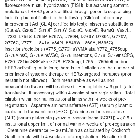
fluorescence in situ hybridization (FISH), but activating somatic
mutations of HER2 gene identified through genomic sequencing
including but not limited to the following (Clinical Laboratory
Improvement Act [CLIA] certified lab test): missense substitutions
(G309A, G309E, S310F, S310Y, S653C, V659E,
R678Q
, V697L,
T733I, L755S, L755P, E757A, D769H, D769Y, D769N, G776V,
G776C, V777L, L841V, V842I, R849W, L869R, R896C);
insertions/deletions (A775_G776insYVMA aka Y772_A755dup,
G776VinsC, G776AinsVGC, G776 insertions, G778_S779insCPG,
P780_781insGSP aka G778_P780dup, L755_T759del) and/or
HER3 activating mutations; there is no limitation on the number of
prior lines of systemic therapy or HER2-targeted therapies (prior
neratinib not allowed) - Both measurable as well as non-
measurable disease will be allowed - Hemoglobin >= 9 g/dL (after
transfusion, if necessary) within 4 weeks of pre-registration - Total
bilirubin within normal institutional limits within 4 weeks of pre-
registration - Aspartate aminotransferase (AST) (serum glutamic
oxaloacetic transaminase [SGOT])/alanine aminotransferase
(ALT) (serum glutamate pyruvate transaminase [SGPT]) =< 2.5 x
institutional upper limit of normal within 4 weeks of pre-registration
- Creatinine clearance >= 30 mL/min as calculated by Cockcroft-
Gault formula within 4 weeks of pre-registration - Baseline left