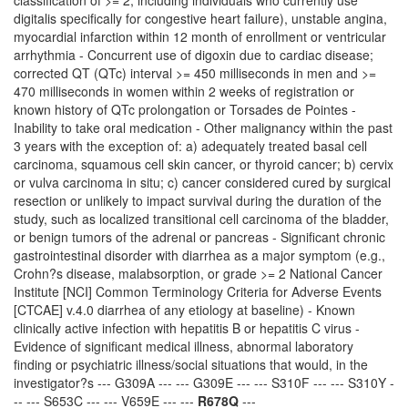
classification of >= 2, including individuals who currently use
digitalis specifically for congestive heart failure), unstable angina,
myocardial infarction within 12 month of enrollment or ventricular
arrhythmia - Concurrent use of digoxin due to cardiac disease;
corrected QT (QTc) interval >= 450 milliseconds in men and >=
470 milliseconds in women within 2 weeks of registration or
known history of QTc prolongation or Torsades de Pointes -
Inability to take oral medication - Other malignancy within the past
3 years with the exception of: a) adequately treated basal cell
carcinoma, squamous cell skin cancer, or thyroid cancer; b) cervix
or vulva carcinoma in situ; c) cancer considered cured by surgical
resection or unlikely to impact survival during the duration of the
study, such as localized transitional cell carcinoma of the bladder,
or benign tumors of the adrenal or pancreas - Significant chronic
gastrointestinal disorder with diarrhea as a major symptom (e.g.,
Crohn?s disease, malabsorption, or grade >= 2 National Cancer
Institute [NCI] Common Terminology Criteria for Adverse Events
[CTCAE] v.4.0 diarrhea of any etiology at baseline) - Known
clinically active infection with hepatitis B or hepatitis C virus -
Evidence of significant medical illness, abnormal laboratory
finding or psychiatric illness/social situations that would, in the
investigator?s --- G309A --- --- G309E --- --- S310F --- --- S310Y -
-- --- S653C --- --- V659E --- ---
R678Q
---