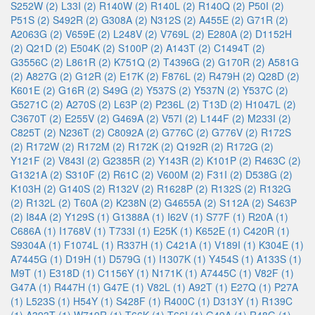
S252W (2)
L33I (2)
R140W (2)
R140L (2)
R140Q (2)
P50I (2)
P51S (2)
S492R (2)
G308A (2)
N312S (2)
A455E (2)
G71R (2)
A2063G (2)
V659E (2)
L248V (2)
V769L (2)
E280A (2)
D1152H
(2)
Q21D (2)
E504K (2)
S100P (2)
A143T (2)
C1494T (2)
G3556C (2)
L861R (2)
K751Q (2)
T4396G (2)
G170R (2)
A581G
(2)
A827G (2)
G12R (2)
E17K (2)
F876L (2)
R479H (2)
Q28D (2)
K601E (2)
G16R (2)
S49G (2)
Y537S (2)
Y537N (2)
Y537C (2)
G5271C (2)
A270S (2)
L63P (2)
P236L (2)
T13D (2)
H1047L (2)
C3670T (2)
E255V (2)
G469A (2)
V57I (2)
L144F (2)
M233I (2)
C825T (2)
N236T (2)
C8092A (2)
G776C (2)
G776V (2)
R172S
(2)
R172W (2)
R172M (2)
R172K (2)
Q192R (2)
R172G (2)
Y121F (2)
V843I (2)
G2385R (2)
Y143R (2)
K101P (2)
R463C (2)
G1321A (2)
S310F (2)
R61C (2)
V600M (2)
F31I (2)
D538G (2)
K103H (2)
G140S (2)
R132V (2)
R1628P (2)
R132S (2)
R132G
(2)
R132L (2)
T60A (2)
K238N (2)
G4655A (2)
S112A (2)
S463P
(2)
I84A (2)
Y129S (1)
G1388A (1)
I62V (1)
S77F (1)
R20A (1)
C686A (1)
I1768V (1)
T733I (1)
E25K (1)
K652E (1)
C420R (1)
S9304A (1)
F1074L (1)
R337H (1)
C421A (1)
V189I (1)
K304E (1)
A7445G (1)
D19H (1)
D579G (1)
I1307K (1)
Y454S (1)
A133S (1)
M9T (1)
E318D (1)
C1156Y (1)
N171K (1)
A7445C (1)
V82F (1)
G47A (1)
R447H (1)
G47E (1)
V82L (1)
A92T (1)
E27Q (1)
P27A
(1)
L523S (1)
H54Y (1)
S428F (1)
R400C (1)
D313Y (1)
R139C