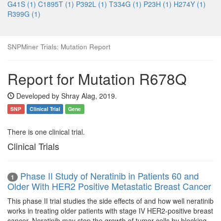
G41S (1)
C1895T (1)
P392L (1)
T334G (1)
P23H (1)
H274Y (1)
R399G (1)
SNPMiner Trials: Mutation Report
Report for Mutation R678Q
Developed by Shray Alag, 2019.
SNP
Clinical Trial
Gene
There is one clinical trial.
Clinical Trials
Phase II Study of Neratinib in Patients 60 and
1
Older With HER2 Positive Metastatic Breast Cancer
This phase II trial studies the side effects of and how well neratinib
works in treating older patients with stage IV HER2-positive breast
cancer. Neratinib may stop the growth of tumor cells by blocking