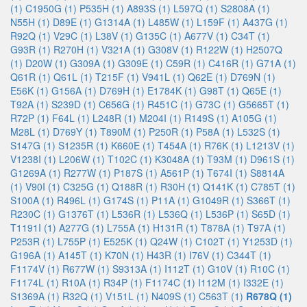
(1)
C1950G (1)
P535H (1)
A893S (1)
L597Q (1)
S2808A (1)
N55H (1)
D89E (1)
G1314A (1)
L485W (1)
L159F (1)
A437G (1)
R92Q (1)
V29C (1)
L38V (1)
G135C (1)
A677V (1)
C34T (1)
G93R (1)
R270H (1)
V321A (1)
G308V (1)
R122W (1)
H2507Q
(1)
D20W (1)
G309A (1)
G309E (1)
C59R (1)
C416R (1)
G71A (1)
Q61R (1)
Q61L (1)
T215F (1)
V941L (1)
Q62E (1)
D769N (1)
E56K (1)
G156A (1)
D769H (1)
E1784K (1)
G98T (1)
Q65E (1)
T92A (1)
S239D (1)
C656G (1)
R451C (1)
G73C (1)
G5665T (1)
R72P (1)
F64L (1)
L248R (1)
M204I (1)
R149S (1)
A105G (1)
M28L (1)
D769Y (1)
T890M (1)
P250R (1)
P58A (1)
L532S (1)
S147G (1)
S1235R (1)
K660E (1)
T454A (1)
R76K (1)
L1213V (1)
V1238I (1)
L206W (1)
T102C (1)
K3048A (1)
T93M (1)
D961S (1)
G1269A (1)
R277W (1)
P187S (1)
A561P (1)
T674I (1)
S8814A
(1)
V90I (1)
C325G (1)
Q188R (1)
R30H (1)
Q141K (1)
C785T (1)
S100A (1)
R496L (1)
G174S (1)
P11A (1)
G1049R (1)
S366T (1)
R230C (1)
G1376T (1)
L536R (1)
L536Q (1)
L536P (1)
S65D (1)
T1191I (1)
A277G (1)
L755A (1)
H131R (1)
T878A (1)
T97A (1)
P253R (1)
L755P (1)
E525K (1)
Q24W (1)
C102T (1)
Y1253D (1)
G196A (1)
A145T (1)
K70N (1)
H43R (1)
I76V (1)
C344T (1)
F1174V (1)
R677W (1)
S9313A (1)
I112T (1)
G10V (1)
R10C (1)
F1174L (1)
R10A (1)
R34P (1)
F1174C (1)
I112M (1)
I332E (1)
S1369A (1)
R32Q (1)
V151L (1)
N409S (1)
C563T (1)
R678Q (1)