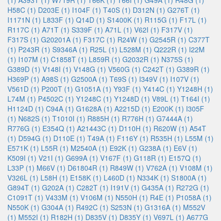
(1)
A393T (1)
W719R (1)
T66K (1)
T66I (1)
G49A (1)
R48G (1)
H58C (1)
D203E (1)
I104F (1)
T40S (1)
D312N (1)
G276T (1)
I1171N (1)
L833F (1)
Q14D (1)
S1400K (1)
R115G (1)
F17L (1)
R117C (1)
A71T (1)
S339F (1)
A71L (1)
V62I (1)
F317V (1)
F317S (1)
G20201A (1)
F317C (1)
R24W (1)
G2545R (1)
C377T
(1)
P243R (1)
S9346A (1)
R25L (1)
L528M (1)
Q222R (1)
I22M
(1)
I107M (1)
C1858T (1)
L859R (1)
G2032R (1)
N375S (1)
G389D (1)
V148I (1)
V148G (1)
V560G (1)
C242T (1)
G389R (1)
H369P (1)
A98S (1)
G2500A (1)
T69S (1)
I349V (1)
I107V (1)
V561D (1)
P200T (1)
G1051A (1)
Y93F (1)
Y414C (1)
Y1248H (1)
L74M (1)
P4502C (1)
Y1248C (1)
Y1248D (1)
V89L (1)
T164I (1)
H1124D (1)
C94A (1)
G1628A (1)
A2215D (1)
E200K (1)
I305F
(1)
N682S (1)
T1010I (1)
R885H (1)
R776H (1)
G7444A (1)
R776G (1)
E354Q (1)
A21443C (1)
D110H (1)
R620W (1)
A54T
(1)
D594G (1)
D110E (1)
T49A (1)
F116Y (1)
R535H (1)
L55M (1)
E571K (1)
L55R (1)
M2540A (1)
E92K (1)
G238A (1)
E6V (1)
K509I (1)
V21I (1)
G699A (1)
V167F (1)
G118R (1)
E157Q (1)
L33P (1)
M66V (1)
D61804R (1)
R849W (1)
V762A (1)
V108M (1)
V326L (1)
L58H (1)
E158K (1)
L460D (1)
N334K (1)
S1800A (1)
G894T (1)
G202A (1)
C282T (1)
I191V (1)
G435A (1)
R272G (1)
C1091T (1)
V433M (1)
V106M (1)
N550H (1)
R4E (1)
P1058A (1)
N550K (1)
G304A (1)
R492C (1)
S253N (1)
G1316A (1)
M552V
(1)
M552I (1)
R182H (1)
D835V (1)
D835Y (1)
V697L (1)
A677G