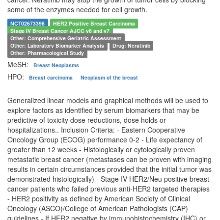
some of the enzymes needed for cell growth.
NCT02673398
HER2 Positive Breast Carcinoma
Stage IV Breast Cancer AJCC v6 and v7
Other: Comprehensive Geriatric Assessment
Other: Laboratory Biomarker Analysis
Drug: Neratinib
Other: Pharmacological Study
MeSH:
Breast Neoplasms
HPO:
Breast carcinoma
Neoplasm of the breast
Generalized linear models and graphical methods will be used to
explore factors as identified by serum biomarkers that may be
predictive of toxicity dose reductions, dose holds or
hospitalizations.. Inclusion Criteria: - Eastern Cooperative
Oncology Group (ECOG) performance 0-2 - Life expectancy of
greater than 12 weeks - Histologically or cytologically proven
metastatic breast cancer (metastases can be proven with imaging
results in certain circumstances provided that the initial tumor was
demonstrated histologically) - Stage IV HER2/Neu positive breast
cancer patients who failed previous anti-HER2 targeted therapies
- HER2 positivity as defined by American Society of Clinical
Oncology (ASCO)/College of American Pathologists (CAP)
guidelines - If HER2 negative by immunohistochemistry (IHC) or