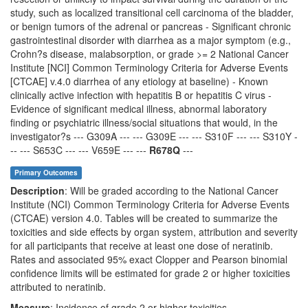
study, such as localized transitional cell carcinoma of the bladder,
or benign tumors of the adrenal or pancreas - Significant chronic
gastrointestinal disorder with diarrhea as a major symptom (e.g.,
Crohn?s disease, malabsorption, or grade >= 2 National Cancer
Institute [NCI] Common Terminology Criteria for Adverse Events
[CTCAE] v.4.0 diarrhea of any etiology at baseline) - Known
clinically active infection with hepatitis B or hepatitis C virus -
Evidence of significant medical illness, abnormal laboratory
finding or psychiatric illness/social situations that would, in the
investigator?s --- G309A --- --- G309E --- --- S310F --- --- S310Y -
-- --- S653C --- --- V659E --- ---
R678Q
---
Primary Outcomes
Description
: Will be graded according to the National Cancer
Institute (NCI) Common Terminology Criteria for Adverse Events
(CTCAE) version 4.0. Tables will be created to summarize the
toxicities and side effects by organ system, attribution and severity
for all participants that receive at least one dose of neratinib.
Rates and associated 95% exact Clopper and Pearson binomial
confidence limits will be estimated for grade 2 or higher toxicities
attributed to neratinib.
Measure
: Incidence of grade 2 or higher toxicities