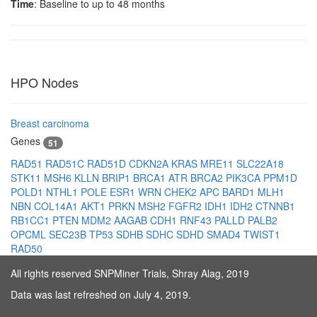
Time
: Baseline to up to 48 months
HPO Nodes
Breast carcinoma
Genes
51
RAD51
RAD51C
RAD51D
CDKN2A
KRAS
MRE11
SLC22A18
STK11
MSH6
KLLN
BRIP1
BRCA1
ATR
BRCA2
PIK3CA
PPM1D
POLD1
NTHL1
POLE
ESR1
WRN
CHEK2
APC
BARD1
MLH1
NBN
COL14A1
AKT1
PRKN
MSH2
FGFR2
IDH1
IDH2
CTNNB1
RB1CC1
PTEN
MDM2
AAGAB
CDH1
RNF43
PALLD
PALB2
OPCML
SEC23B
TP53
SDHB
SDHC
SDHD
SMAD4
TWIST1
RAD50
All rights reserved SNPMiner Trials, Shray Alag, 2019
Data was last refreshed on July 4, 2019.