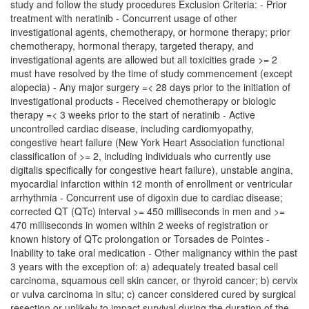
study and follow the study procedures Exclusion Criteria: - Prior
treatment with neratinib - Concurrent usage of other
investigational agents, chemotherapy, or hormone therapy; prior
chemotherapy, hormonal therapy, targeted therapy, and
investigational agents are allowed but all toxicities grade >= 2
must have resolved by the time of study commencement (except
alopecia) - Any major surgery =< 28 days prior to the initiation of
investigational products - Received chemotherapy or biologic
therapy =< 3 weeks prior to the start of neratinib - Active
uncontrolled cardiac disease, including cardiomyopathy,
congestive heart failure (New York Heart Association functional
classification of >= 2, including individuals who currently use
digitalis specifically for congestive heart failure), unstable angina,
myocardial infarction within 12 month of enrollment or ventricular
arrhythmia - Concurrent use of digoxin due to cardiac disease;
corrected QT (QTc) interval >= 450 milliseconds in men and >=
470 milliseconds in women within 2 weeks of registration or
known history of QTc prolongation or Torsades de Pointes -
Inability to take oral medication - Other malignancy within the past
3 years with the exception of: a) adequately treated basal cell
carcinoma, squamous cell skin cancer, or thyroid cancer; b) cervix
or vulva carcinoma in situ; c) cancer considered cured by surgical
resection or unlikely to impact survival during the duration of the