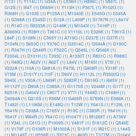
I113T (1)
Y114C (1)
G34A (1)
L536H (1)
R896C (1)
S567L (1)
G12S (1)
I54T (1)
D565H (1)
Y113H (1)
P367L (1)
R102G (1)
R368H (1)
G193E (1)
P125A (1)
M1040E (1)
E545G (1)
E545A
(1)
G398A (1)
E545D (1)
G12A (1)
L409P (1)
S1787N (1)
L841V
(1)
R14C (1)
S9333A (1)
Q148K (1)
M1043I (1)
T416P (1)
A3669G (1)
R38H (1)
T961C (1)
V1110L (1)
E326K (1)
T961G (1)
L84F (1)
S108N (1)
C365Y (1)
A719G (1)
D237E (1)
G37R (1)
D104N (1)
S653C (1)
Y376C (1)
G3514C (1)
G594A (1)
G190C
(1)
R347H (1)
Q546R (1)
F522C (1)
Q546L (1)
Q546K (1)
F2004L (1)
D101H (1)
T393C (1)
A1330T (1)
R831C (1)
R988C
(1)
H48Q (1)
A62V (1)
A62T (1)
L84V (1)
M165I (1)
V75I (1)
V222A (1)
I10A (1)
G681A (1)
P479L (1)
G908R (1)
Y318F (1)
V75M (1)
D101Y (1)
I10F (1)
D90V (1)
H1112L (1)
R3500Q (1)
S945L (1)
V30A (1)
L869R (1)
S282R (1)
D919G (1)
I665V (1)
H1112Y (1)
D90A (1)
C385A (1)
G1170S (1)
V244M (1)
G17T (1)
N251K (1)
G464V (1)
C807T (1)
V77I (1)
Y449D (1)
C168H (1)
D4064A (1)
Q215S (1)
K56M (1)
G465R (1)
S769N (1)
E586K (1)
T1482I (1)
L1196M (1)
E148Q (1)
T12W (1)
Y641S (1)
F129L (1)
Y641N (1)
C938A (1)
C165V (1)
R19C (1)
C383R (1)
Y641H (1)
Y641F (1)
W64R (1)
Y641C (1)
H1047Y (1)
M1268T (1)
A736V
(1)
V34L (1)
C61G (1)
P1009S (1)
V481F (1)
S1612C (1)
Q546E
(1)
V179F (1)
G106R (1)
M1002A (1)
S131F (1)
W21C (1)
L144S
(1)
M1149T (1)
H558R (1)
S373C (1)
A69S (1)
T377M (1)
D164V