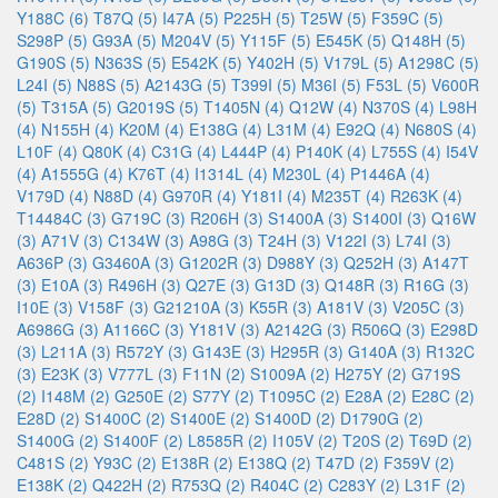
Y188C (6)
T87Q (5)
I47A (5)
P225H (5)
T25W (5)
F359C (5)
S298P (5)
G93A (5)
M204V (5)
Y115F (5)
E545K (5)
Q148H (5)
G190S (5)
N363S (5)
E542K (5)
Y402H (5)
V179L (5)
A1298C (5)
L24I (5)
N88S (5)
A2143G (5)
T399I (5)
M36I (5)
F53L (5)
V600R
(5)
T315A (5)
G2019S (5)
T1405N (4)
Q12W (4)
N370S (4)
L98H
(4)
N155H (4)
K20M (4)
E138G (4)
L31M (4)
E92Q (4)
N680S (4)
L10F (4)
Q80K (4)
C31G (4)
L444P (4)
P140K (4)
L755S (4)
I54V
(4)
A1555G (4)
K76T (4)
I1314L (4)
M230L (4)
P1446A (4)
V179D (4)
N88D (4)
G970R (4)
Y181I (4)
M235T (4)
R263K (4)
T14484C (3)
G719C (3)
R206H (3)
S1400A (3)
S1400I (3)
Q16W
(3)
A71V (3)
C134W (3)
A98G (3)
T24H (3)
V122I (3)
L74I (3)
A636P (3)
G3460A (3)
G1202R (3)
D988Y (3)
Q252H (3)
A147T
(3)
E10A (3)
R496H (3)
Q27E (3)
G13D (3)
Q148R (3)
R16G (3)
I10E (3)
V158F (3)
G21210A (3)
K55R (3)
A181V (3)
V205C (3)
A6986G (3)
A1166C (3)
Y181V (3)
A2142G (3)
R506Q (3)
E298D
(3)
L211A (3)
R572Y (3)
G143E (3)
H295R (3)
G140A (3)
R132C
(3)
E23K (3)
V777L (3)
F11N (2)
S1009A (2)
H275Y (2)
G719S
(2)
I148M (2)
G250E (2)
S77Y (2)
T1095C (2)
E28A (2)
E28C (2)
E28D (2)
S1400C (2)
S1400E (2)
S1400D (2)
D1790G (2)
S1400G (2)
S1400F (2)
L8585R (2)
I105V (2)
T20S (2)
T69D (2)
C481S (2)
Y93C (2)
E138R (2)
E138Q (2)
T47D (2)
F359V (2)
E138K (2)
Q422H (2)
R753Q (2)
R404C (2)
C283Y (2)
L31F (2)