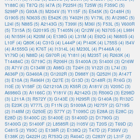
Y188C (6)
T87Q (5)
I47A (5)
P225H (5)
T25W (5)
F359C (5)
S298P (5)
G93A (5)
M204V (5)
Y115F (5)
E545K (5)
Q148H (5)
G190S (5)
N363S (5)
E542K (5)
Y402H (5)
V179L (5)
A1298C (5)
L24I (5)
N88S (5)
A2143G (5)
T399I (5)
M36I (5)
F53L (5)
V600R
(5)
T315A (5)
G2019S (5)
T1405N (4)
Q12W (4)
N370S (4)
L98H
(4)
N155H (4)
K20M (4)
E138G (4)
L31M (4)
E92Q (4)
N680S (4)
L10F (4)
Q80K (4)
C31G (4)
L444P (4)
P140K (4)
L755S (4)
I54V
(4)
A1555G (4)
K76T (4)
I1314L (4)
M230L (4)
P1446A (4)
V179D (4)
N88D (4)
G970R (4)
Y181I (4)
M235T (4)
R263K (4)
T14484C (3)
G719C (3)
R206H (3)
S1400A (3)
S1400I (3)
Q16W
(3)
A71V (3)
C134W (3)
A98G (3)
T24H (3)
V122I (3)
L74I (3)
A636P (3)
G3460A (3)
G1202R (3)
D988Y (3)
Q252H (3)
A147T
(3)
E10A (3)
R496H (3)
Q27E (3)
G13D (3)
Q148R (3)
R16G (3)
I10E (3)
V158F (3)
G21210A (3)
K55R (3)
A181V (3)
V205C (3)
A6986G (3)
A1166C (3)
Y181V (3)
A2142G (3)
R506Q (3)
E298D
(3)
L211A (3)
R572Y (3)
G143E (3)
H295R (3)
G140A (3)
R132C
(3)
E23K (3)
V777L (3)
F11N (2)
S1009A (2)
H275Y (2)
G719S
(2)
I148M (2)
G250E (2)
S77Y (2)
T1095C (2)
E28A (2)
E28C (2)
E28D (2)
S1400C (2)
S1400E (2)
S1400D (2)
D1790G (2)
S1400G (2)
S1400F (2)
L8585R (2)
I105V (2)
T20S (2)
T69D (2)
C481S (2)
Y93C (2)
E138R (2)
E138Q (2)
T47D (2)
F359V (2)
E138K (2)
Q422H (2)
R753Q (2)
R404C (2)
C283Y (2)
L31F (2)