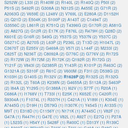
S252W (2)
L33I (2)
R140W (2)
R140L (2)
R140Q (2)
P50I (2)
P51S (2)
S492R (2)
G308A (2)
N312S (2)
A455E (2)
G71R (2)
A2063G (2)
V659E (2)
L248V (2)
V769L (2)
E280A (2)
D1152H
(2)
Q21D (2)
E504K (2)
S100P (2)
A143T (2)
C1494T (2)
G3556C (2)
L861R (2)
K751Q (2)
T4396G (2)
G170R (2)
A581G
(2)
A827G (2)
G12R (2)
E17K (2)
F876L (2)
R479H (2)
Q28D (2)
K601E (2)
G16R (2)
S49G (2)
Y537S (2)
Y537N (2)
Y537C (2)
G5271C (2)
A270S (2)
L63P (2)
P236L (2)
T13D (2)
H1047L (2)
C3670T (2)
E255V (2)
G469A (2)
V57I (2)
L144F (2)
M233I (2)
C825T (2)
N236T (2)
C8092A (2)
G776C (2)
G776V (2)
R172S
(2)
R172W (2)
R172M (2)
R172K (2)
Q192R (2)
R172G (2)
Y121F (2)
V843I (2)
G2385R (2)
Y143R (2)
K101P (2)
R463C (2)
G1321A (2)
S310F (2)
R61C (2)
V600M (2)
F31I (2)
D538G (2)
K103H (2)
G140S (2)
R132V (2)
R1628P (2)
R132S (2)
R132G
(2)
R132L (2)
T60A (2)
K238N (2)
G4655A (2)
S112A (2)
S463P
(2)
I84A (2)
Y129S (1)
G1388A (1)
I62V (1)
S77F (1)
R20A (1)
C686A (1)
I1768V (1)
T733I (1)
E25K (1)
K652E (1)
C420R (1)
S9304A (1)
F1074L (1)
R337H (1)
C421A (1)
V189I (1)
K304E (1)
A7445G (1)
D19H (1)
D579G (1)
I1307K (1)
Y454S (1)
A133S (1)
M9T (1)
E318D (1)
C1156Y (1)
N171K (1)
A7445C (1)
V82F (1)
G47A (1)
R447H (1)
G47E (1)
V82L (1)
A92T (1)
E27Q (1)
P27A
(1)
L523S (1)
H54Y (1)
S428F (1)
R400C (1)
D313Y (1)
R139C