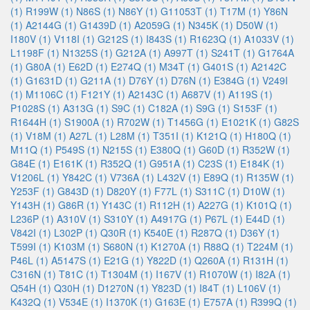
(1)
R199W (1)
N86S (1)
N86Y (1)
G11053T (1)
T17M (1)
Y86N
(1)
A2144G (1)
G1439D (1)
A2059G (1)
N345K (1)
D50W (1)
I180V (1)
V118I (1)
G212S (1)
I843S (1)
R1623Q (1)
A1033V (1)
L1198F (1)
N1325S (1)
G212A (1)
A997T (1)
S241T (1)
G1764A
(1)
G80A (1)
E62D (1)
E274Q (1)
M34T (1)
G401S (1)
A2142C
(1)
G1631D (1)
G211A (1)
D76Y (1)
D76N (1)
E384G (1)
V249I
(1)
M1106C (1)
F121Y (1)
A2143C (1)
A687V (1)
A119S (1)
P1028S (1)
A313G (1)
S9C (1)
C182A (1)
S9G (1)
S153F (1)
R1644H (1)
S1900A (1)
R702W (1)
T1456G (1)
E1021K (1)
G82S
(1)
V18M (1)
A27L (1)
L28M (1)
T351I (1)
K121Q (1)
H180Q (1)
M11Q (1)
P549S (1)
N215S (1)
E380Q (1)
G60D (1)
R352W (1)
G84E (1)
E161K (1)
R352Q (1)
G951A (1)
C23S (1)
E184K (1)
V1206L (1)
Y842C (1)
V736A (1)
L432V (1)
E89Q (1)
R135W (1)
Y253F (1)
G843D (1)
D820Y (1)
F77L (1)
S311C (1)
D10W (1)
Y143H (1)
G86R (1)
Y143C (1)
R112H (1)
A227G (1)
K101Q (1)
L236P (1)
A310V (1)
S310Y (1)
A4917G (1)
P67L (1)
E44D (1)
V842I (1)
L302P (1)
Q30R (1)
K540E (1)
R287Q (1)
D36Y (1)
T599I (1)
K103M (1)
S680N (1)
K1270A (1)
R88Q (1)
T224M (1)
P46L (1)
A5147S (1)
E21G (1)
Y822D (1)
Q260A (1)
R131H (1)
C316N (1)
T81C (1)
T1304M (1)
I167V (1)
R1070W (1)
I82A (1)
Q54H (1)
Q30H (1)
D1270N (1)
Y823D (1)
I84T (1)
L106V (1)
K432Q (1)
V534E (1)
I1370K (1)
G163E (1)
E757A (1)
R399Q (1)