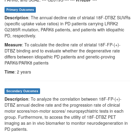
Primary Outcomes
Description
: The annual decline rate of striatal 18F-DTBZ SUVRs
(specific uptake value ratios) in PD patients carrying LRRK2
G2385R mutation, PARK6 patients, and patients with idiopathic
PD, respectively.
Measure
: To calculate the decline rate of striatal 18F-FP-(+)-
DTBZ binding and to evaluate whether the degenerative rate
differs between idiopathic PD patients and genetic-proving
PARK6/PARK8 patients
Time
: 2 years
Secondary Outcomes
Description
: To analyze the correlation between 18F-FP-(+)-
DTBZ annual decline rate and the progression rate of clinical
motor scores/non-motor scores/ neuropsychiatric tests in each
group. Furthermore, to access the utility of 18F-DTBZ PET
imaging as an in vivo biomarker to monitor neurodegeneration in
PD patients.