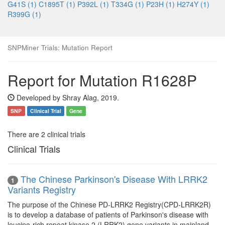
G41S (1)
C1895T (1)
P392L (1)
T334G (1)
P23H (1)
H274Y (1)
R399G (1)
SNPMiner Trials: Mutation Report
Report for Mutation R1628P
Developed by Shray Alag, 2019.
SNP
Clinical Trial
Gene
There are 2 clinical trials
Clinical Trials
The Chinese Parkinson's Disease With LRRK2
1
Variants Registry
The purpose of the Chinese PD-LRRK2 Registry(CPD-LRRK2R)
is to develop a database of patients of Parkinson's disease with
leucine-rich repeat kinase 2 (LRRK2) gene variants in mainland