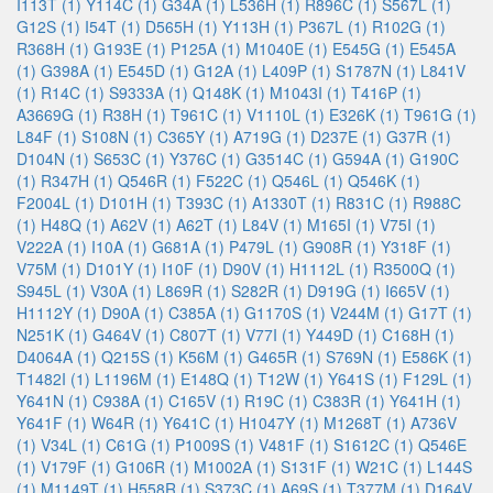
I113T (1)
Y114C (1)
G34A (1)
L536H (1)
R896C (1)
S567L (1)
G12S (1)
I54T (1)
D565H (1)
Y113H (1)
P367L (1)
R102G (1)
R368H (1)
G193E (1)
P125A (1)
M1040E (1)
E545G (1)
E545A
(1)
G398A (1)
E545D (1)
G12A (1)
L409P (1)
S1787N (1)
L841V
(1)
R14C (1)
S9333A (1)
Q148K (1)
M1043I (1)
T416P (1)
A3669G (1)
R38H (1)
T961C (1)
V1110L (1)
E326K (1)
T961G (1)
L84F (1)
S108N (1)
C365Y (1)
A719G (1)
D237E (1)
G37R (1)
D104N (1)
S653C (1)
Y376C (1)
G3514C (1)
G594A (1)
G190C
(1)
R347H (1)
Q546R (1)
F522C (1)
Q546L (1)
Q546K (1)
F2004L (1)
D101H (1)
T393C (1)
A1330T (1)
R831C (1)
R988C
(1)
H48Q (1)
A62V (1)
A62T (1)
L84V (1)
M165I (1)
V75I (1)
V222A (1)
I10A (1)
G681A (1)
P479L (1)
G908R (1)
Y318F (1)
V75M (1)
D101Y (1)
I10F (1)
D90V (1)
H1112L (1)
R3500Q (1)
S945L (1)
V30A (1)
L869R (1)
S282R (1)
D919G (1)
I665V (1)
H1112Y (1)
D90A (1)
C385A (1)
G1170S (1)
V244M (1)
G17T (1)
N251K (1)
G464V (1)
C807T (1)
V77I (1)
Y449D (1)
C168H (1)
D4064A (1)
Q215S (1)
K56M (1)
G465R (1)
S769N (1)
E586K (1)
T1482I (1)
L1196M (1)
E148Q (1)
T12W (1)
Y641S (1)
F129L (1)
Y641N (1)
C938A (1)
C165V (1)
R19C (1)
C383R (1)
Y641H (1)
Y641F (1)
W64R (1)
Y641C (1)
H1047Y (1)
M1268T (1)
A736V
(1)
V34L (1)
C61G (1)
P1009S (1)
V481F (1)
S1612C (1)
Q546E
(1)
V179F (1)
G106R (1)
M1002A (1)
S131F (1)
W21C (1)
L144S
(1)
M1149T (1)
H558R (1)
S373C (1)
A69S (1)
T377M (1)
D164V