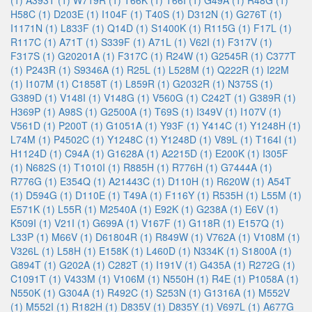
(1)
A393T (1)
W719R (1)
T66K (1)
T66I (1)
G49A (1)
R48G (1)
H58C (1)
D203E (1)
I104F (1)
T40S (1)
D312N (1)
G276T (1)
I1171N (1)
L833F (1)
Q14D (1)
S1400K (1)
R115G (1)
F17L (1)
R117C (1)
A71T (1)
S339F (1)
A71L (1)
V62I (1)
F317V (1)
F317S (1)
G20201A (1)
F317C (1)
R24W (1)
G2545R (1)
C377T
(1)
P243R (1)
S9346A (1)
R25L (1)
L528M (1)
Q222R (1)
I22M
(1)
I107M (1)
C1858T (1)
L859R (1)
G2032R (1)
N375S (1)
G389D (1)
V148I (1)
V148G (1)
V560G (1)
C242T (1)
G389R (1)
H369P (1)
A98S (1)
G2500A (1)
T69S (1)
I349V (1)
I107V (1)
V561D (1)
P200T (1)
G1051A (1)
Y93F (1)
Y414C (1)
Y1248H (1)
L74M (1)
P4502C (1)
Y1248C (1)
Y1248D (1)
V89L (1)
T164I (1)
H1124D (1)
C94A (1)
G1628A (1)
A2215D (1)
E200K (1)
I305F
(1)
N682S (1)
T1010I (1)
R885H (1)
R776H (1)
G7444A (1)
R776G (1)
E354Q (1)
A21443C (1)
D110H (1)
R620W (1)
A54T
(1)
D594G (1)
D110E (1)
T49A (1)
F116Y (1)
R535H (1)
L55M (1)
E571K (1)
L55R (1)
M2540A (1)
E92K (1)
G238A (1)
E6V (1)
K509I (1)
V21I (1)
G699A (1)
V167F (1)
G118R (1)
E157Q (1)
L33P (1)
M66V (1)
D61804R (1)
R849W (1)
V762A (1)
V108M (1)
V326L (1)
L58H (1)
E158K (1)
L460D (1)
N334K (1)
S1800A (1)
G894T (1)
G202A (1)
C282T (1)
I191V (1)
G435A (1)
R272G (1)
C1091T (1)
V433M (1)
V106M (1)
N550H (1)
R4E (1)
P1058A (1)
N550K (1)
G304A (1)
R492C (1)
S253N (1)
G1316A (1)
M552V
(1)
M552I (1)
R182H (1)
D835V (1)
D835Y (1)
V697L (1)
A677G