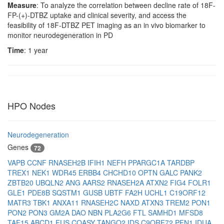
Measure
: To analyze the correlation between decline rate of 18F-
FP-(+)-DTBZ uptake and clinical severity, and access the
feasibility of 18F-DTBZ PET imaging as an in vivo biomarker to
monitor neurodegeneration in PD
Time
: 1 year
HPO Nodes
Neurodegeneration
Genes
72
VAPB
CCNF
RNASEH2B
IFIH1
NEFH
PPARGC1A
TARDBP
TREX1
NEK1
WDR45
ERBB4
CHCHD10
OPTN
GALC
PANK2
ZBTB20
UBQLN2
ANG
AARS2
RNASEH2A
ATXN2
FIG4
FOLR1
GLE1
PDE8B
SQSTM1
GUSB
UBTF
FA2H
UCHL1
C19ORF12
MATR3
TBK1
ANXA11
RNASEH2C
NAXD
ATXN3
TREM2
PON1
PON2
PON3
GM2A
DAO
NBN
PLA2G6
FTL
SAMHD1
MFSD8
TAF15
ABCD1
FUS
COASY
TANGO2
IDS
C9ORF72
PFN1
IDUA