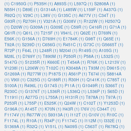
(1)
C1950G (1)
P535H (1)
A893S (1)
L597Q (1)
S2808A (1)
N55H (1)
D89E (1)
G1314A (1)
L485W (1)
L159F (1)
A437G (1)
R92Q (1)
V29C (1)
L38V (1)
G135C (1)
A677V (1)
C34T (1)
G93R (1)
R270H (1)
V321A (1)
G308V (1)
R122W (1)
H2507Q
(1)
D20W (1)
G309A (1)
G309E (1)
C59R (1)
C416R (1)
G71A (1)
Q61R (1)
Q61L (1)
T215F (1)
V941L (1)
Q62E (1)
D769N (1)
E56K (1)
G156A (1)
D769H (1)
E1784K (1)
G98T (1)
Q65E (1)
T92A (1)
S239D (1)
C656G (1)
R451C (1)
G73C (1)
G5665T (1)
R72P (1)
F64L (1)
L248R (1)
M204I (1)
R149S (1)
A105G (1)
M28L (1)
D769Y (1)
T890M (1)
P250R (1)
P58A (1)
L532S (1)
S147G (1)
S1235R (1)
K660E (1)
T454A (1)
R76K (1)
L1213V (1)
V1238I (1)
L206W (1)
T102C (1)
K3048A (1)
T93M (1)
D961S (1)
G1269A (1)
R277W (1)
P187S (1)
A561P (1)
T674I (1)
S8814A
(1)
V90I (1)
C325G (1)
Q188R (1)
R30H (1)
Q141K (1)
C785T (1)
S100A (1)
R496L (1)
G174S (1)
P11A (1)
G1049R (1)
S366T (1)
R230C (1)
G1376T (1)
L536R (1)
L536Q (1)
L536P (1)
S65D (1)
T1191I (1)
A277G (1)
L755A (1)
H131R (1)
T878A (1)
T97A (1)
P253R (1)
L755P (1)
E525K (1)
Q24W (1)
C102T (1)
Y1253D (1)
G196A (1)
A145T (1)
K70N (1)
H43R (1)
I76V (1)
C344T (1)
F1174V (1)
R677W (1)
S9313A (1)
I112T (1)
G10V (1)
R10C (1)
F1174L (1)
R10A (1)
R34P (1)
F1174C (1)
I112M (1)
I332E (1)
S1369A (1)
R32Q (1)
V151L (1)
N409S (1)
C563T (1)
R678Q (1)