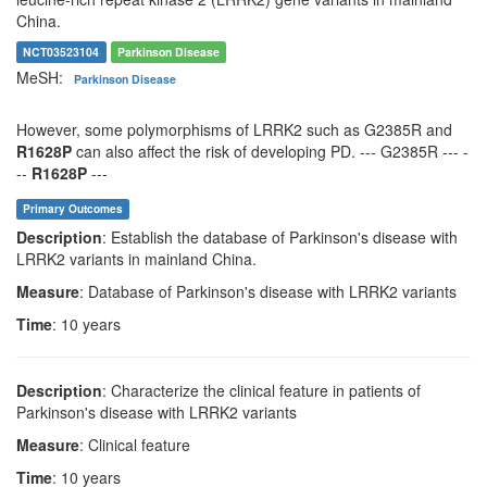
China.
NCT03523104
Parkinson Disease
MeSH:
Parkinson Disease
However, some polymorphisms of LRRK2 such as G2385R and
R1628P
can also affect the risk of developing PD. --- G2385R --- -
--
R1628P
---
Primary Outcomes
Description
: Establish the database of Parkinson's disease with
LRRK2 variants in mainland China.
Measure
: Database of Parkinson's disease with LRRK2 variants
Time
: 10 years
Description
: Characterize the clinical feature in patients of
Parkinson's disease with LRRK2 variants
Measure
: Clinical feature
Time
: 10 years