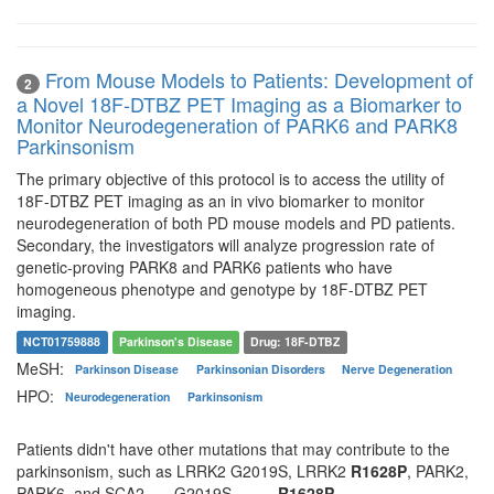
From Mouse Models to Patients: Development of
2
a Novel 18F-DTBZ PET Imaging as a Biomarker to
Monitor Neurodegeneration of PARK6 and PARK8
Parkinsonism
The primary objective of this protocol is to access the utility of
18F-DTBZ PET imaging as an in vivo biomarker to monitor
neurodegeneration of both PD mouse models and PD patients.
Secondary, the investigators will analyze progression rate of
genetic-proving PARK8 and PARK6 patients who have
homogeneous phenotype and genotype by 18F-DTBZ PET
imaging.
NCT01759888
Parkinson's Disease
Drug: 18F-DTBZ
MeSH:
Parkinson Disease
Parkinsonian Disorders
Nerve Degeneration
HPO:
Neurodegeneration
Parkinsonism
Patients didn't have other mutations that may contribute to the
parkinsonism, such as LRRK2 G2019S, LRRK2
R1628P
, PARK2,
PARK6, and SCA2. --- G2019S --- ---
R1628P
---