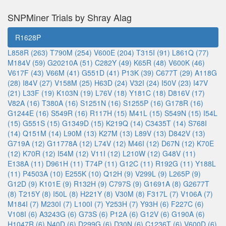
SNPMiner Trials by Shray Alag
R1628P
L858R (263)
T790M (254)
V600E (204)
T315I (91)
L861Q (77)
M184V (59)
G20210A (51)
C282Y (49)
K65R (48)
V600K (46)
V617F (43)
V66M (41)
G551D (41)
P13K (39)
C677T (29)
A118G
(28)
I84V (27)
V158M (25)
H63D (24)
V32I (24)
I50V (23)
I47V
(21)
L33F (19)
K103N (19)
L76V (18)
Y181C (18)
D816V (17)
V82A (16)
T380A (16)
S1251N (16)
S1255P (16)
G178R (16)
G1244E (16)
S549R (16)
R117H (15)
M41L (15)
S549N (15)
I54L
(15)
G551S (15)
G1349D (15)
K219Q (14)
C3435T (14)
S768I
(14)
Q151M (14)
L90M (13)
K27M (13)
L89V (13)
D842V (13)
G719A (12)
G11778A (12)
L74V (12)
M46I (12)
D67N (12)
K70E
(12)
K70R (12)
I54M (12)
V11I (12)
L210W (12)
G48V (11)
E138A (11)
D961H (11)
T74P (11)
G12C (11)
R192G (11)
Y188L
(11)
P4503A (10)
E255K (10)
Q12H (9)
V299L (9)
L265P (9)
G12D (9)
K101E (9)
R132H (9)
C797S (9)
G1691A (8)
G2677T
(8)
T215Y (8)
I50L (8)
H221Y (8)
V30M (8)
F317L (7)
V106A (7)
M184I (7)
M230I (7)
L100I (7)
Y253H (7)
Y93H (6)
F227C (6)
V108I (6)
A3243G (6)
G73S (6)
P12A (6)
G12V (6)
G190A (6)
H1047R (6)
N40D (6)
D299G (6)
D30N (6)
C1236T (6)
V600D (6)