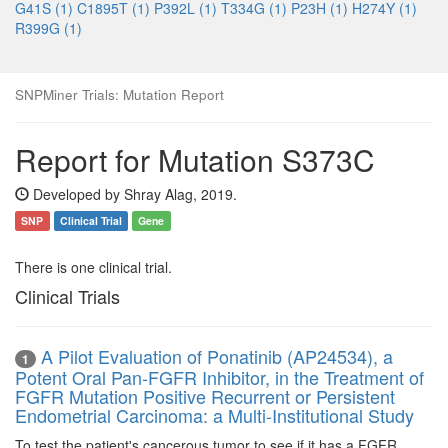
G41S (1)
C1895T (1)
P392L (1)
T334G (1)
P23H (1)
H274Y (1)
R399G (1)
SNPMiner Trials: Mutation Report
Report for Mutation S373C
Developed by Shray Alag, 2019.
SNP
Clinical Trial
Gene
There is one clinical trial.
Clinical Trials
A Pilot Evaluation of Ponatinib (AP24534), a
1
Potent Oral Pan-FGFR Inhibitor, in the Treatment of
FGFR Mutation Positive Recurrent or Persistent
Endometrial Carcinoma: a Multi-Institutional Study
To test the patient's cancerous tumor to see if it has a FGFR