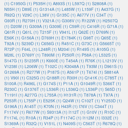
(1)
C1950G (1)
P535H (1)
A893S (1)
L597Q (1)
S2808A (1)
N55H (1)
D89E (1)
G1314A (1)
L485W (1)
L159F (1)
A437G (1)
R92Q (1)
V29C (1)
L38V (1)
G135C (1)
A677V (1)
C34T (1)
G93R (1)
R270H (1)
V321A (1)
G308V (1)
R122W (1)
H2507Q
(1)
D20W (1)
G309A (1)
G309E (1)
C59R (1)
C416R (1)
G71A (1)
Q61R (1)
Q61L (1)
T215F (1)
V941L (1)
Q62E (1)
D769N (1)
E56K (1)
G156A (1)
D769H (1)
E1784K (1)
G98T (1)
Q65E (1)
T92A (1)
S239D (1)
C656G (1)
R451C (1)
G73C (1)
G5665T (1)
R72P (1)
F64L (1)
L248R (1)
M204I (1)
R149S (1)
A105G (1)
M28L (1)
D769Y (1)
T890M (1)
P250R (1)
P58A (1)
L532S (1)
S147G (1)
S1235R (1)
K660E (1)
T454A (1)
R76K (1)
L1213V (1)
V1238I (1)
L206W (1)
T102C (1)
K3048A (1)
T93M (1)
D961S (1)
G1269A (1)
R277W (1)
P187S (1)
A561P (1)
T674I (1)
S8814A
(1)
V90I (1)
C325G (1)
Q188R (1)
R30H (1)
Q141K (1)
C785T (1)
S100A (1)
R496L (1)
G174S (1)
P11A (1)
G1049R (1)
S366T (1)
R230C (1)
G1376T (1)
L536R (1)
L536Q (1)
L536P (1)
S65D (1)
T1191I (1)
A277G (1)
L755A (1)
H131R (1)
T878A (1)
T97A (1)
P253R (1)
L755P (1)
E525K (1)
Q24W (1)
C102T (1)
Y1253D (1)
G196A (1)
A145T (1)
K70N (1)
H43R (1)
I76V (1)
C344T (1)
F1174V (1)
R677W (1)
S9313A (1)
I112T (1)
G10V (1)
R10C (1)
F1174L (1)
R10A (1)
R34P (1)
F1174C (1)
I112M (1)
I332E (1)
S1369A (1)
R32Q (1)
V151L (1)
N409S (1)
C563T (1)
R678Q (1)