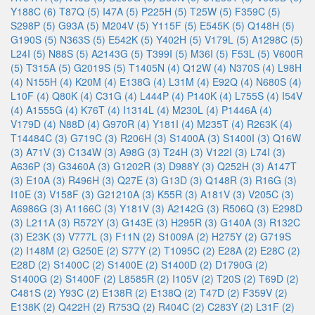
Y188C (6)
T87Q (5)
I47A (5)
P225H (5)
T25W (5)
F359C (5)
S298P (5)
G93A (5)
M204V (5)
Y115F (5)
E545K (5)
Q148H (5)
G190S (5)
N363S (5)
E542K (5)
Y402H (5)
V179L (5)
A1298C (5)
L24I (5)
N88S (5)
A2143G (5)
T399I (5)
M36I (5)
F53L (5)
V600R
(5)
T315A (5)
G2019S (5)
T1405N (4)
Q12W (4)
N370S (4)
L98H
(4)
N155H (4)
K20M (4)
E138G (4)
L31M (4)
E92Q (4)
N680S (4)
L10F (4)
Q80K (4)
C31G (4)
L444P (4)
P140K (4)
L755S (4)
I54V
(4)
A1555G (4)
K76T (4)
I1314L (4)
M230L (4)
P1446A (4)
V179D (4)
N88D (4)
G970R (4)
Y181I (4)
M235T (4)
R263K (4)
T14484C (3)
G719C (3)
R206H (3)
S1400A (3)
S1400I (3)
Q16W
(3)
A71V (3)
C134W (3)
A98G (3)
T24H (3)
V122I (3)
L74I (3)
A636P (3)
G3460A (3)
G1202R (3)
D988Y (3)
Q252H (3)
A147T
(3)
E10A (3)
R496H (3)
Q27E (3)
G13D (3)
Q148R (3)
R16G (3)
I10E (3)
V158F (3)
G21210A (3)
K55R (3)
A181V (3)
V205C (3)
A6986G (3)
A1166C (3)
Y181V (3)
A2142G (3)
R506Q (3)
E298D
(3)
L211A (3)
R572Y (3)
G143E (3)
H295R (3)
G140A (3)
R132C
(3)
E23K (3)
V777L (3)
F11N (2)
S1009A (2)
H275Y (2)
G719S
(2)
I148M (2)
G250E (2)
S77Y (2)
T1095C (2)
E28A (2)
E28C (2)
E28D (2)
S1400C (2)
S1400E (2)
S1400D (2)
D1790G (2)
S1400G (2)
S1400F (2)
L8585R (2)
I105V (2)
T20S (2)
T69D (2)
C481S (2)
Y93C (2)
E138R (2)
E138Q (2)
T47D (2)
F359V (2)
E138K (2)
Q422H (2)
R753Q (2)
R404C (2)
C283Y (2)
L31F (2)