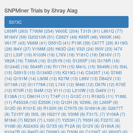
SNPMiner Trials by Shray Alag
S373C
L858R (263)
T790M (254)
V600E (204)
T315I (91)
L861Q (77)
M184V (59)
G20210A (51)
C282Y (49)
K65R (48)
V600K (46)
V617F (43)
V66M (41)
G551D (41)
P13K (39)
C677T (29)
A118G
(28)
I84V (27)
V158M (25)
H63D (24)
V32I (24)
I50V (23)
I47V
(21)
L33F (19)
K103N (19)
L76V (18)
Y181C (18)
D816V (17)
V82A (16)
T380A (16)
S1251N (16)
S1255P (16)
G178R (16)
G1244E (16)
S549R (16)
R117H (15)
M41L (15)
S549N (15)
I54L
(15)
G551S (15)
G1349D (15)
K219Q (14)
C3435T (14)
S768I
(14)
Q151M (14)
L90M (13)
K27M (13)
L89V (13)
D842V (13)
G719A (12)
G11778A (12)
L74V (12)
M46I (12)
D67N (12)
K70E
(12)
K70R (12)
I54M (12)
V11I (12)
L210W (12)
G48V (11)
E138A (11)
D961H (11)
T74P (11)
G12C (11)
R192G (11)
Y188L
(11)
P4503A (10)
E255K (10)
Q12H (9)
V299L (9)
L265P (9)
G12D (9)
K101E (9)
R132H (9)
C797S (9)
G1691A (8)
G2677T
(8)
T215Y (8)
I50L (8)
H221Y (8)
V30M (8)
F317L (7)
V106A (7)
M184I (7)
M230I (7)
L100I (7)
Y253H (7)
Y93H (6)
F227C (6)
V108I (6)
A3243G (6)
G73S (6)
P12A (6)
G12V (6)
G190A (6)
H1047R (6)
N40D (6)
D299G (6)
D30N (6)
C1236T (6)
V600D (6)