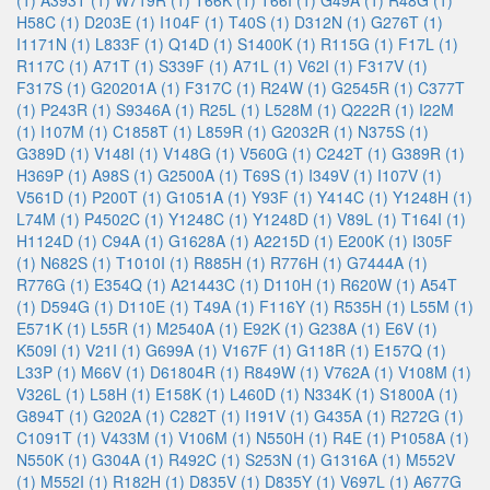
(1)
A393T (1)
W719R (1)
T66K (1)
T66I (1)
G49A (1)
R48G (1)
H58C (1)
D203E (1)
I104F (1)
T40S (1)
D312N (1)
G276T (1)
I1171N (1)
L833F (1)
Q14D (1)
S1400K (1)
R115G (1)
F17L (1)
R117C (1)
A71T (1)
S339F (1)
A71L (1)
V62I (1)
F317V (1)
F317S (1)
G20201A (1)
F317C (1)
R24W (1)
G2545R (1)
C377T
(1)
P243R (1)
S9346A (1)
R25L (1)
L528M (1)
Q222R (1)
I22M
(1)
I107M (1)
C1858T (1)
L859R (1)
G2032R (1)
N375S (1)
G389D (1)
V148I (1)
V148G (1)
V560G (1)
C242T (1)
G389R (1)
H369P (1)
A98S (1)
G2500A (1)
T69S (1)
I349V (1)
I107V (1)
V561D (1)
P200T (1)
G1051A (1)
Y93F (1)
Y414C (1)
Y1248H (1)
L74M (1)
P4502C (1)
Y1248C (1)
Y1248D (1)
V89L (1)
T164I (1)
H1124D (1)
C94A (1)
G1628A (1)
A2215D (1)
E200K (1)
I305F
(1)
N682S (1)
T1010I (1)
R885H (1)
R776H (1)
G7444A (1)
R776G (1)
E354Q (1)
A21443C (1)
D110H (1)
R620W (1)
A54T
(1)
D594G (1)
D110E (1)
T49A (1)
F116Y (1)
R535H (1)
L55M (1)
E571K (1)
L55R (1)
M2540A (1)
E92K (1)
G238A (1)
E6V (1)
K509I (1)
V21I (1)
G699A (1)
V167F (1)
G118R (1)
E157Q (1)
L33P (1)
M66V (1)
D61804R (1)
R849W (1)
V762A (1)
V108M (1)
V326L (1)
L58H (1)
E158K (1)
L460D (1)
N334K (1)
S1800A (1)
G894T (1)
G202A (1)
C282T (1)
I191V (1)
G435A (1)
R272G (1)
C1091T (1)
V433M (1)
V106M (1)
N550H (1)
R4E (1)
P1058A (1)
N550K (1)
G304A (1)
R492C (1)
S253N (1)
G1316A (1)
M552V
(1)
M552I (1)
R182H (1)
D835V (1)
D835Y (1)
V697L (1)
A677G