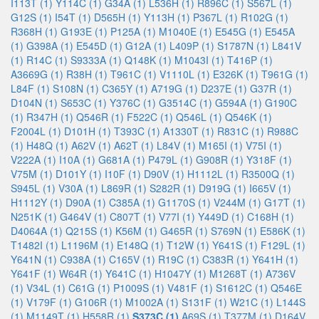
I113T (1)
Y114C (1)
G34A (1)
L536H (1)
R896C (1)
S567L (1)
G12S (1)
I54T (1)
D565H (1)
Y113H (1)
P367L (1)
R102G (1)
R368H (1)
G193E (1)
P125A (1)
M1040E (1)
E545G (1)
E545A
(1)
G398A (1)
E545D (1)
G12A (1)
L409P (1)
S1787N (1)
L841V
(1)
R14C (1)
S9333A (1)
Q148K (1)
M1043I (1)
T416P (1)
A3669G (1)
R38H (1)
T961C (1)
V1110L (1)
E326K (1)
T961G (1)
L84F (1)
S108N (1)
C365Y (1)
A719G (1)
D237E (1)
G37R (1)
D104N (1)
S653C (1)
Y376C (1)
G3514C (1)
G594A (1)
G190C
(1)
R347H (1)
Q546R (1)
F522C (1)
Q546L (1)
Q546K (1)
F2004L (1)
D101H (1)
T393C (1)
A1330T (1)
R831C (1)
R988C
(1)
H48Q (1)
A62V (1)
A62T (1)
L84V (1)
M165I (1)
V75I (1)
V222A (1)
I10A (1)
G681A (1)
P479L (1)
G908R (1)
Y318F (1)
V75M (1)
D101Y (1)
I10F (1)
D90V (1)
H1112L (1)
R3500Q (1)
S945L (1)
V30A (1)
L869R (1)
S282R (1)
D919G (1)
I665V (1)
H1112Y (1)
D90A (1)
C385A (1)
G1170S (1)
V244M (1)
G17T (1)
N251K (1)
G464V (1)
C807T (1)
V77I (1)
Y449D (1)
C168H (1)
D4064A (1)
Q215S (1)
K56M (1)
G465R (1)
S769N (1)
E586K (1)
T1482I (1)
L1196M (1)
E148Q (1)
T12W (1)
Y641S (1)
F129L (1)
Y641N (1)
C938A (1)
C165V (1)
R19C (1)
C383R (1)
Y641H (1)
Y641F (1)
W64R (1)
Y641C (1)
H1047Y (1)
M1268T (1)
A736V
(1)
V34L (1)
C61G (1)
P1009S (1)
V481F (1)
S1612C (1)
Q546E
(1)
V179F (1)
G106R (1)
M1002A (1)
S131F (1)
W21C (1)
L144S
(1)
M1149T (1)
H558R (1)
S373C (1)
A69S (1)
T377M (1)
D164V