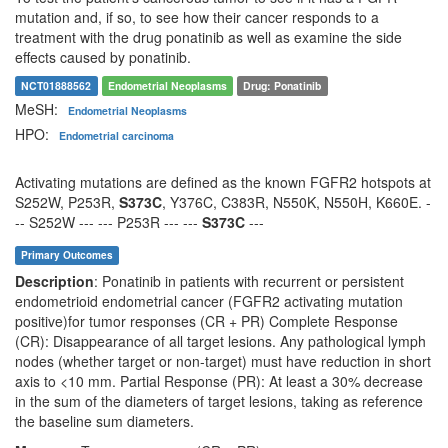
mutation and, if so, to see how their cancer responds to a
treatment with the drug ponatinib as well as examine the side
effects caused by ponatinib.
NCT01888562
Endometrial Neoplasms
Drug: Ponatinib
MeSH:
Endometrial Neoplasms
HPO:
Endometrial carcinoma
Activating mutations are defined as the known FGFR2 hotspots at
S252W, P253R,
S373C
, Y376C, C383R, N550K, N550H, K660E. -
-- S252W --- --- P253R --- ---
S373C
---
Primary Outcomes
Description
: Ponatinib in patients with recurrent or persistent
endometrioid endometrial cancer (FGFR2 activating mutation
positive)for tumor responses (CR + PR) Complete Response
(CR): Disappearance of all target lesions. Any pathological lymph
nodes (whether target or non-target) must have reduction in short
axis to <10 mm. Partial Response (PR): At least a 30% decrease
in the sum of the diameters of target lesions, taking as reference
the baseline sum diameters.