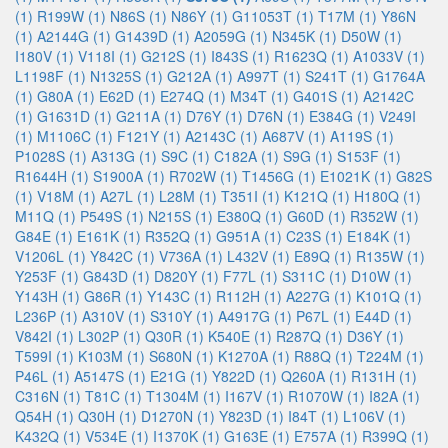
(1)
R199W (1)
N86S (1)
N86Y (1)
G11053T (1)
T17M (1)
Y86N
(1)
A2144G (1)
G1439D (1)
A2059G (1)
N345K (1)
D50W (1)
I180V (1)
V118I (1)
G212S (1)
I843S (1)
R1623Q (1)
A1033V (1)
L1198F (1)
N1325S (1)
G212A (1)
A997T (1)
S241T (1)
G1764A
(1)
G80A (1)
E62D (1)
E274Q (1)
M34T (1)
G401S (1)
A2142C
(1)
G1631D (1)
G211A (1)
D76Y (1)
D76N (1)
E384G (1)
V249I
(1)
M1106C (1)
F121Y (1)
A2143C (1)
A687V (1)
A119S (1)
P1028S (1)
A313G (1)
S9C (1)
C182A (1)
S9G (1)
S153F (1)
R1644H (1)
S1900A (1)
R702W (1)
T1456G (1)
E1021K (1)
G82S
(1)
V18M (1)
A27L (1)
L28M (1)
T351I (1)
K121Q (1)
H180Q (1)
M11Q (1)
P549S (1)
N215S (1)
E380Q (1)
G60D (1)
R352W (1)
G84E (1)
E161K (1)
R352Q (1)
G951A (1)
C23S (1)
E184K (1)
V1206L (1)
Y842C (1)
V736A (1)
L432V (1)
E89Q (1)
R135W (1)
Y253F (1)
G843D (1)
D820Y (1)
F77L (1)
S311C (1)
D10W (1)
Y143H (1)
G86R (1)
Y143C (1)
R112H (1)
A227G (1)
K101Q (1)
L236P (1)
A310V (1)
S310Y (1)
A4917G (1)
P67L (1)
E44D (1)
V842I (1)
L302P (1)
Q30R (1)
K540E (1)
R287Q (1)
D36Y (1)
T599I (1)
K103M (1)
S680N (1)
K1270A (1)
R88Q (1)
T224M (1)
P46L (1)
A5147S (1)
E21G (1)
Y822D (1)
Q260A (1)
R131H (1)
C316N (1)
T81C (1)
T1304M (1)
I167V (1)
R1070W (1)
I82A (1)
Q54H (1)
Q30H (1)
D1270N (1)
Y823D (1)
I84T (1)
L106V (1)
K432Q (1)
V534E (1)
I1370K (1)
G163E (1)
E757A (1)
R399Q (1)