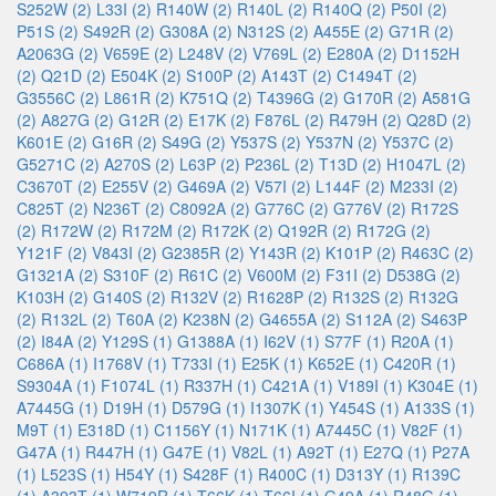
S252W (2)
L33I (2)
R140W (2)
R140L (2)
R140Q (2)
P50I (2)
P51S (2)
S492R (2)
G308A (2)
N312S (2)
A455E (2)
G71R (2)
A2063G (2)
V659E (2)
L248V (2)
V769L (2)
E280A (2)
D1152H
(2)
Q21D (2)
E504K (2)
S100P (2)
A143T (2)
C1494T (2)
G3556C (2)
L861R (2)
K751Q (2)
T4396G (2)
G170R (2)
A581G
(2)
A827G (2)
G12R (2)
E17K (2)
F876L (2)
R479H (2)
Q28D (2)
K601E (2)
G16R (2)
S49G (2)
Y537S (2)
Y537N (2)
Y537C (2)
G5271C (2)
A270S (2)
L63P (2)
P236L (2)
T13D (2)
H1047L (2)
C3670T (2)
E255V (2)
G469A (2)
V57I (2)
L144F (2)
M233I (2)
C825T (2)
N236T (2)
C8092A (2)
G776C (2)
G776V (2)
R172S
(2)
R172W (2)
R172M (2)
R172K (2)
Q192R (2)
R172G (2)
Y121F (2)
V843I (2)
G2385R (2)
Y143R (2)
K101P (2)
R463C (2)
G1321A (2)
S310F (2)
R61C (2)
V600M (2)
F31I (2)
D538G (2)
K103H (2)
G140S (2)
R132V (2)
R1628P (2)
R132S (2)
R132G
(2)
R132L (2)
T60A (2)
K238N (2)
G4655A (2)
S112A (2)
S463P
(2)
I84A (2)
Y129S (1)
G1388A (1)
I62V (1)
S77F (1)
R20A (1)
C686A (1)
I1768V (1)
T733I (1)
E25K (1)
K652E (1)
C420R (1)
S9304A (1)
F1074L (1)
R337H (1)
C421A (1)
V189I (1)
K304E (1)
A7445G (1)
D19H (1)
D579G (1)
I1307K (1)
Y454S (1)
A133S (1)
M9T (1)
E318D (1)
C1156Y (1)
N171K (1)
A7445C (1)
V82F (1)
G47A (1)
R447H (1)
G47E (1)
V82L (1)
A92T (1)
E27Q (1)
P27A
(1)
L523S (1)
H54Y (1)
S428F (1)
R400C (1)
D313Y (1)
R139C