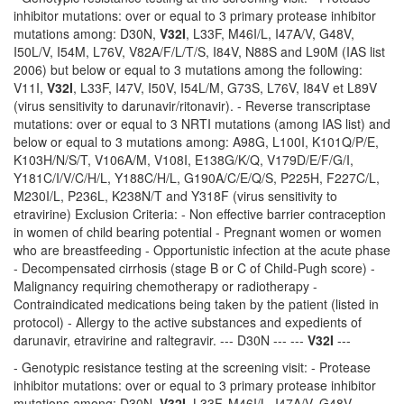
inhibitor mutations: over or equal to 3 primary protease inhibitor
mutations among: D30N,
V32I
, L33F, M46I/L, I47A/V, G48V,
I50L/V, I54M, L76V, V82A/F/L/T/S, I84V, N88S and L90M (IAS list
2006) but below or equal to 3 mutations among the following:
V11I,
V32I
, L33F, I47V, I50V, I54L/M, G73S, L76V, I84V et L89V
(virus sensitivity to darunavir/ritonavir). - Reverse transcriptase
mutations: over or equal to 3 NRTI mutations (among IAS list) and
below or equal to 3 mutations among: A98G, L100I, K101Q/P/E,
K103H/N/S/T, V106A/M, V108I, E138G/K/Q, V179D/E/F/G/I,
Y181C/I/V/C/H/L, Y188C/H/L, G190A/C/E/Q/S, P225H, F227C/L,
M230I/L, P236L, K238N/T and Y318F (virus sensitivity to
etravirine) Exclusion Criteria: - Non effective barrier contraception
in women of child bearing potential - Pregnant women or women
who are breastfeeding - Opportunistic infection at the acute phase
- Decompensated cirrhosis (stage B or C of Child-Pugh score) -
Malignancy requiring chemotherapy or radiotherapy -
Contraindicated medications being taken by the patient (listed in
protocol) - Allergy to the active substances and expedients of
darunavir, etravirine and raltegravir. --- D30N --- ---
V32I
---
- Genotypic resistance testing at the screening visit: - Protease
inhibitor mutations: over or equal to 3 primary protease inhibitor
mutations among: D30N,
V32I
, L33F, M46I/L, I47A/V, G48V,