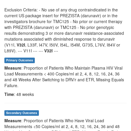
Exclusion Criteria: - No use of any drug contraindicated in the
current US package insert for PREZISTA (darunavir) or in the
investigators brochure for TMC125 - No prior or current therapy
with PREZISTA (darunavir) or TMC125 - No prior genotypic
results demonstrating 3 or more darunavir resistance-associated
mutations associated with diminished response to darunavir
(V11I,
V32I
, L33F, I47V, I50V, I54L, I54M, G73S, L76V, I84V or
L89V). --- V11I --- ---
V32I
---
Primary Outcomes
Measure
: Proportion of Patients Who Maintain Plasma HIV Viral
Load Measurements < 400 Copies/ml at 2, 4, 8, 12, 16, 24, 36
and 48 Weeks After Switching to DRV/r and ETR, Missing Equals
Failure.
Time
: 48 weeks
Secondary Outcomes
Measure
: Proportion of Patients Who Have Viral Load
Measurements <50 Copies/ml at 2, 4, 8, 12, 16, 24, 36 and 48