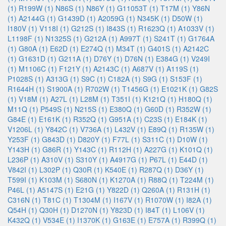
(1)
R199W (1)
N86S (1)
N86Y (1)
G11053T (1)
T17M (1)
Y86N
(1)
A2144G (1)
G1439D (1)
A2059G (1)
N345K (1)
D50W (1)
I180V (1)
V118I (1)
G212S (1)
I843S (1)
R1623Q (1)
A1033V (1)
L1198F (1)
N1325S (1)
G212A (1)
A997T (1)
S241T (1)
G1764A
(1)
G80A (1)
E62D (1)
E274Q (1)
M34T (1)
G401S (1)
A2142C
(1)
G1631D (1)
G211A (1)
D76Y (1)
D76N (1)
E384G (1)
V249I
(1)
M1106C (1)
F121Y (1)
A2143C (1)
A687V (1)
A119S (1)
P1028S (1)
A313G (1)
S9C (1)
C182A (1)
S9G (1)
S153F (1)
R1644H (1)
S1900A (1)
R702W (1)
T1456G (1)
E1021K (1)
G82S
(1)
V18M (1)
A27L (1)
L28M (1)
T351I (1)
K121Q (1)
H180Q (1)
M11Q (1)
P549S (1)
N215S (1)
E380Q (1)
G60D (1)
R352W (1)
G84E (1)
E161K (1)
R352Q (1)
G951A (1)
C23S (1)
E184K (1)
V1206L (1)
Y842C (1)
V736A (1)
L432V (1)
E89Q (1)
R135W (1)
Y253F (1)
G843D (1)
D820Y (1)
F77L (1)
S311C (1)
D10W (1)
Y143H (1)
G86R (1)
Y143C (1)
R112H (1)
A227G (1)
K101Q (1)
L236P (1)
A310V (1)
S310Y (1)
A4917G (1)
P67L (1)
E44D (1)
V842I (1)
L302P (1)
Q30R (1)
K540E (1)
R287Q (1)
D36Y (1)
T599I (1)
K103M (1)
S680N (1)
K1270A (1)
R88Q (1)
T224M (1)
P46L (1)
A5147S (1)
E21G (1)
Y822D (1)
Q260A (1)
R131H (1)
C316N (1)
T81C (1)
T1304M (1)
I167V (1)
R1070W (1)
I82A (1)
Q54H (1)
Q30H (1)
D1270N (1)
Y823D (1)
I84T (1)
L106V (1)
K432Q (1)
V534E (1)
I1370K (1)
G163E (1)
E757A (1)
R399Q (1)