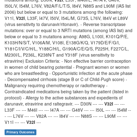
I50L/V, I54M, L76V, V82A/F/L/T/S, I84V, N88S and L90M (IAS list
2006) but below or equal to 3 mutations among the following:
V11I,
V32I
, L33F, I47V, I50V, I54L/M, G73S, L76V, I84V et L89V
(virus sensitivity to darunavir/ritonavir). - Reverse transcriptase
mutations: over or equal to 3 NRTI mutations (among IAS list) and
below or equal to 3 mutations among: A98G, L100I, K101Q/P/E,
K103H/N/S/T, V106A/M, V108I, E138G/K/Q, V179D/E/F/G/I,
Y181C/I/V/C/H/L, Y188C/H/L, G190A/C/E/Q/S, P225H, F227C/L,
M230I/L, P236L, K238N/T and Y318F (virus sensitivity to
etravirine) Exclusion Criteria: - Non effective barrier contraception
in women of child bearing potential - Pregnant women or women
who are breastfeeding - Opportunistic infection at the acute phase
- Decompensated cirrhosis (stage B or C of Child-Pugh score) -
Malignancy requiring chemotherapy or radiotherapy -
Contraindicated medications being taken by the patient (listed in
protocol) - Allergy to the active substances and expedients of
darunavir, etravirine and raltegravir. --- D30N --- ---
V32I
--- ---
L33F --- --- M46I --- --- I47A --- --- G48V --- --- I50L --- --- I54M --
- --- L76V --- --- V82A --- --- I84V --- --- N88S --- --- L90M --- ---
V11I --- ---
V32I
---
Primary Outcomes