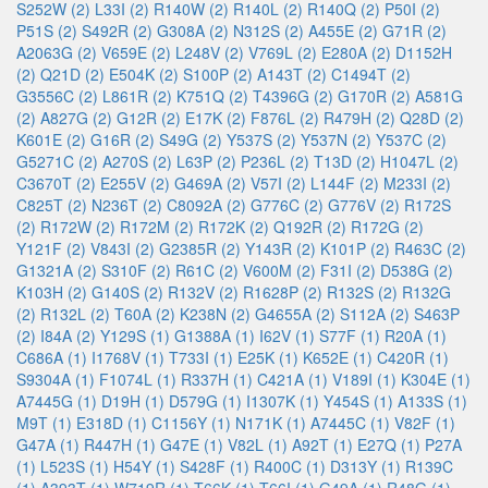
S252W (2)
L33I (2)
R140W (2)
R140L (2)
R140Q (2)
P50I (2)
P51S (2)
S492R (2)
G308A (2)
N312S (2)
A455E (2)
G71R (2)
A2063G (2)
V659E (2)
L248V (2)
V769L (2)
E280A (2)
D1152H
(2)
Q21D (2)
E504K (2)
S100P (2)
A143T (2)
C1494T (2)
G3556C (2)
L861R (2)
K751Q (2)
T4396G (2)
G170R (2)
A581G
(2)
A827G (2)
G12R (2)
E17K (2)
F876L (2)
R479H (2)
Q28D (2)
K601E (2)
G16R (2)
S49G (2)
Y537S (2)
Y537N (2)
Y537C (2)
G5271C (2)
A270S (2)
L63P (2)
P236L (2)
T13D (2)
H1047L (2)
C3670T (2)
E255V (2)
G469A (2)
V57I (2)
L144F (2)
M233I (2)
C825T (2)
N236T (2)
C8092A (2)
G776C (2)
G776V (2)
R172S
(2)
R172W (2)
R172M (2)
R172K (2)
Q192R (2)
R172G (2)
Y121F (2)
V843I (2)
G2385R (2)
Y143R (2)
K101P (2)
R463C (2)
G1321A (2)
S310F (2)
R61C (2)
V600M (2)
F31I (2)
D538G (2)
K103H (2)
G140S (2)
R132V (2)
R1628P (2)
R132S (2)
R132G
(2)
R132L (2)
T60A (2)
K238N (2)
G4655A (2)
S112A (2)
S463P
(2)
I84A (2)
Y129S (1)
G1388A (1)
I62V (1)
S77F (1)
R20A (1)
C686A (1)
I1768V (1)
T733I (1)
E25K (1)
K652E (1)
C420R (1)
S9304A (1)
F1074L (1)
R337H (1)
C421A (1)
V189I (1)
K304E (1)
A7445G (1)
D19H (1)
D579G (1)
I1307K (1)
Y454S (1)
A133S (1)
M9T (1)
E318D (1)
C1156Y (1)
N171K (1)
A7445C (1)
V82F (1)
G47A (1)
R447H (1)
G47E (1)
V82L (1)
A92T (1)
E27Q (1)
P27A
(1)
L523S (1)
H54Y (1)
S428F (1)
R400C (1)
D313Y (1)
R139C