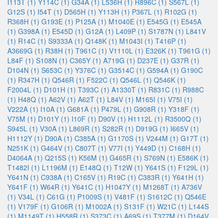
I113T (1)
Y114C (1)
G34A (1)
L536H (1)
R896C (1)
S567L (1)
G12S (1)
I54T (1)
D565H (1)
Y113H (1)
P367L (1)
R102G (1)
R368H (1)
G193E (1)
P125A (1)
M1040E (1)
E545G (1)
E545A
(1)
G398A (1)
E545D (1)
G12A (1)
L409P (1)
S1787N (1)
L841V
(1)
R14C (1)
S9333A (1)
Q148K (1)
M1043I (1)
T416P (1)
A3669G (1)
R38H (1)
T961C (1)
V1110L (1)
E326K (1)
T961G (1)
L84F (1)
S108N (1)
C365Y (1)
A719G (1)
D237E (1)
G37R (1)
D104N (1)
S653C (1)
Y376C (1)
G3514C (1)
G594A (1)
G190C
(1)
R347H (1)
Q546R (1)
F522C (1)
Q546L (1)
Q546K (1)
F2004L (1)
D101H (1)
T393C (1)
A1330T (1)
R831C (1)
R988C
(1)
H48Q (1)
A62V (1)
A62T (1)
L84V (1)
M165I (1)
V75I (1)
V222A (1)
I10A (1)
G681A (1)
P479L (1)
G908R (1)
Y318F (1)
V75M (1)
D101Y (1)
I10F (1)
D90V (1)
H1112L (1)
R3500Q (1)
S945L (1)
V30A (1)
L869R (1)
S282R (1)
D919G (1)
I665V (1)
H1112Y (1)
D90A (1)
C385A (1)
G1170S (1)
V244M (1)
G17T (1)
N251K (1)
G464V (1)
C807T (1)
V77I (1)
Y449D (1)
C168H (1)
D4064A (1)
Q215S (1)
K56M (1)
G465R (1)
S769N (1)
E586K (1)
T1482I (1)
L1196M (1)
E148Q (1)
T12W (1)
Y641S (1)
F129L (1)
Y641N (1)
C938A (1)
C165V (1)
R19C (1)
C383R (1)
Y641H (1)
Y641F (1)
W64R (1)
Y641C (1)
H1047Y (1)
M1268T (1)
A736V
(1)
V34L (1)
C61G (1)
P1009S (1)
V481F (1)
S1612C (1)
Q546E
(1)
V179F (1)
G106R (1)
M1002A (1)
S131F (1)
W21C (1)
L144S
(1)
M1149T (1)
H558R (1)
S373C (1)
A69S (1)
T377M (1)
D164V