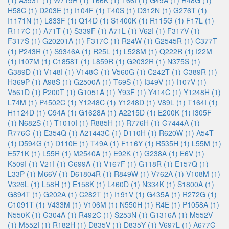
(1)
A393T (1)
W719R (1)
T66K (1)
T66I (1)
G49A (1)
R48G (1)
H58C (1)
D203E (1)
I104F (1)
T40S (1)
D312N (1)
G276T (1)
I1171N (1)
L833F (1)
Q14D (1)
S1400K (1)
R115G (1)
F17L (1)
R117C (1)
A71T (1)
S339F (1)
A71L (1)
V62I (1)
F317V (1)
F317S (1)
G20201A (1)
F317C (1)
R24W (1)
G2545R (1)
C377T
(1)
P243R (1)
S9346A (1)
R25L (1)
L528M (1)
Q222R (1)
I22M
(1)
I107M (1)
C1858T (1)
L859R (1)
G2032R (1)
N375S (1)
G389D (1)
V148I (1)
V148G (1)
V560G (1)
C242T (1)
G389R (1)
H369P (1)
A98S (1)
G2500A (1)
T69S (1)
I349V (1)
I107V (1)
V561D (1)
P200T (1)
G1051A (1)
Y93F (1)
Y414C (1)
Y1248H (1)
L74M (1)
P4502C (1)
Y1248C (1)
Y1248D (1)
V89L (1)
T164I (1)
H1124D (1)
C94A (1)
G1628A (1)
A2215D (1)
E200K (1)
I305F
(1)
N682S (1)
T1010I (1)
R885H (1)
R776H (1)
G7444A (1)
R776G (1)
E354Q (1)
A21443C (1)
D110H (1)
R620W (1)
A54T
(1)
D594G (1)
D110E (1)
T49A (1)
F116Y (1)
R535H (1)
L55M (1)
E571K (1)
L55R (1)
M2540A (1)
E92K (1)
G238A (1)
E6V (1)
K509I (1)
V21I (1)
G699A (1)
V167F (1)
G118R (1)
E157Q (1)
L33P (1)
M66V (1)
D61804R (1)
R849W (1)
V762A (1)
V108M (1)
V326L (1)
L58H (1)
E158K (1)
L460D (1)
N334K (1)
S1800A (1)
G894T (1)
G202A (1)
C282T (1)
I191V (1)
G435A (1)
R272G (1)
C1091T (1)
V433M (1)
V106M (1)
N550H (1)
R4E (1)
P1058A (1)
N550K (1)
G304A (1)
R492C (1)
S253N (1)
G1316A (1)
M552V
(1)
M552I (1)
R182H (1)
D835V (1)
D835Y (1)
V697L (1)
A677G