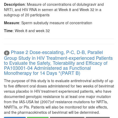
Description
: Measure of concentrations of dolutegravir and
NRTI, and HIV RNA in semen at Week 8 and Week 32 in a
subgroup of 20 participants
Measure
: Sperm substudy measure of concentration
Time
: Week 8 and week 32
Phase 2 Dose-escalating, P-C, D-B, Parallel
2
Group Study in HIV Treatment-experienced Patients
to Evaluate the Safety, Tolerability and Efficacy of
PA103001-04 Administered as Functional
Monotherapy for 14 Days *(PART B)
The purpose of this study is to evaluate antiretroviral activity of up
to five different oral doses administered for two weeks of bevirimat
versus placebo in HIV treatment experienced patients, who have
documented genotypic resistance to at least one major mutation
from the IAS-USA list (2007)of resistance mutations for NRTIs,
NNRTIs, or PIs. Patients will also be monitored for side effects,
and the pharmacokinetics of bevirimat will be determined.