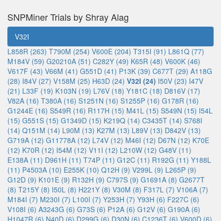
SNPMiner Trials by Shray Alag
V32I
L858R (263)
T790M (254)
V600E (204)
T315I (91)
L861Q (77)
M184V (59)
G20210A (51)
C282Y (49)
K65R (48)
V600K (46)
V617F (43)
V66M (41)
G551D (41)
P13K (39)
C677T (29)
A118G
(28)
I84V (27)
V158M (25)
H63D (24)
V32I (24)
I50V (23)
I47V
(21)
L33F (19)
K103N (19)
L76V (18)
Y181C (18)
D816V (17)
V82A (16)
T380A (16)
S1251N (16)
S1255P (16)
G178R (16)
G1244E (16)
S549R (16)
R117H (15)
M41L (15)
S549N (15)
I54L
(15)
G551S (15)
G1349D (15)
K219Q (14)
C3435T (14)
S768I
(14)
Q151M (14)
L90M (13)
K27M (13)
L89V (13)
D842V (13)
G719A (12)
G11778A (12)
L74V (12)
M46I (12)
D67N (12)
K70E
(12)
K70R (12)
I54M (12)
V11I (12)
L210W (12)
G48V (11)
E138A (11)
D961H (11)
T74P (11)
G12C (11)
R192G (11)
Y188L
(11)
P4503A (10)
E255K (10)
Q12H (9)
V299L (9)
L265P (9)
G12D (9)
K101E (9)
R132H (9)
C797S (9)
G1691A (8)
G2677T
(8)
T215Y (8)
I50L (8)
H221Y (8)
V30M (8)
F317L (7)
V106A (7)
M184I (7)
M230I (7)
L100I (7)
Y253H (7)
Y93H (6)
F227C (6)
V108I (6)
A3243G (6)
G73S (6)
P12A (6)
G12V (6)
G190A (6)
H1047R (6)
N40D (6)
D299G (6)
D30N (6)
C1236T (6)
V600D (6)