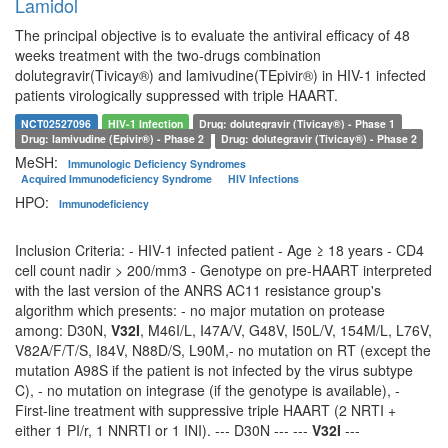
Lamidol
The principal objective is to evaluate the antiviral efficacy of 48
weeks treatment with the two-drugs combination
dolutegravir(Tivicay®) and lamivudine(TEpivir®) in HIV-1 infected
patients virologically suppressed with triple HAART.
NCT02527096
HIV-1 Infection
Drug: dolutegravir (Tivicay®) - Phase 1
Drug: lamivudine (Epivir®) - Phase 2
Drug: dolutegravir (Tivicay®) - Phase 2
MeSH:
Immunologic Deficiency Syndromes
Acquired Immunodeficiency Syndrome
HIV Infections
HPO:
Immunodeficiency
Inclusion Criteria: - HIV-1 infected patient - Age ≥ 18 years - CD4
cell count nadir > 200/mm3 - Genotype on pre-HAART interpreted
with the last version of the ANRS AC11 resistance group's
algorithm which presents: - no major mutation on protease
among: D30N,
V32I
, M46I/L, I47A/V, G48V, I50L/V, 154M/L, L76V,
V82A/F/T/S, I84V, N88D/S, L90M,- no mutation on RT (except the
mutation A98S if the patient is not infected by the virus subtype
C), - no mutation on integrase (if the genotype is available), -
First-line treatment with suppressive triple HAART (2 NRTI +
either 1 PI/r, 1 NNRTI or 1 INI). --- D30N --- ---
V32I
---