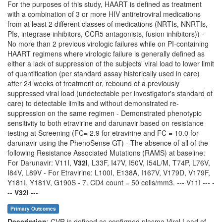
For the purposes of this study, HAART is defined as treatment
with a combination of 3 or more HIV antiretroviral medications
from at least 2 different classes of medications (NRTIs, NNRTIs,
PIs, integrase inhibitors, CCR5 antagonists, fusion inhibitors)) -
No more than 2 previous virologic failures while on PI-containing
HAART regimens where virologic failure is generally defined as
either a lack of suppression of the subjects' viral load to lower limit
of quantification (per standard assay historically used in care)
after 24 weeks of treatment or, rebound of a previously
suppressed viral load (undetectable per investigator's standard of
care) to detectable limits and without demonstrated re-
suppression on the same regimen - Demonstrated phenotypic
sensitivity to both etravirine and darunavir based on resistance
testing at Screening (FC= 2.9 for etravirine and FC = 10.0 for
darunavir using the PhenoSense GT) - The absence of all of the
following Resistance Associated Mutations (RAMS) at baseline:
For Darunavir: V11I,
V32I
, L33F, I47V, I50V, I54L/M, T74P, L76V,
I84V, L89V - For Etravirine: L100I, E138A, I167V, V179D, V179F,
Y181I, Y181V, G190S - 7. CD4 count = 50 cells/mm3. --- V11I --- -
--
V32I
---
Primary Outcomes
Description
: CVR is defined as confirmed plasma Viral Load of