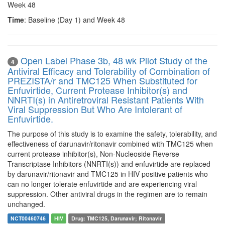
Week 48
Time
: Baseline (Day 1) and Week 48
Open Label Phase 3b, 48 wk Pilot Study of the
4
Antiviral Efficacy and Tolerability of Combination of
PREZISTA/r and TMC125 When Substituted for
Enfuvirtide, Current Protease Inhibitor(s) and
NNRTI(s) in Antiretroviral Resistant Patients With
Viral Suppression But Who Are Intolerant of
Enfuvirtide.
The purpose of this study is to examine the safety, tolerability, and
effectiveness of darunavir/ritonavir combined with TMC125 when
current protease inhibitor(s), Non-Nucleoside Reverse
Transcriptase Inhibitors (NNRTI(s)) and enfuvirtide are replaced
by darunavir/ritonavir and TMC125 in HIV positive patients who
can no longer tolerate enfuvirtide and are experiencing viral
suppression. Other antiviral drugs in the regimen are to remain
unchanged.
NCT00460746
HIV
Drug: TMC125, Darunavir; Ritonavir