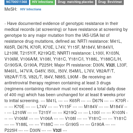
NCT00511368
HIV Infections
Drug: matching placebo
Drug: Bevirimat
MeSH:
HIV Infections
- Have documented evidence of genotypic resistance in their
medical records (at screening) or have resistance at screening by
genotype to any major mutation from the IAS-USA list of
resistance drug mutations, defined as: NRTI resistance: M41L,
K65R, D67N, K70R, K70E, L74V, Y115F, M184V, M184V/I,
L210W, T215Y/F, K219Q/E; NNRTI resistance: L100I, K103N,
V106M, V106A/M, V108I, Y181C, Y181C/I, Y188L, Y188C/L/H,
G190S/A, G190A, P225H; Major PI resistance: D30N,
V32I
, L33F,
M46I/L, I47V/A, G48V, I50L, I50V, I54M/L, L76V, V82A/F/T,
V82A/F/T/S, V82L/T, I84V, N88S, L90M - Be receiving an
antiretroviral therapy regimen containing at least 3 drugs
(regimens containing ritonavir must not exceed a total daily dose
of 400 mg) which has been unchanged for at least 8 weeks prior
to initial screening. --- M41L --- --- K65R --- --- D67N --- --- K70R -
-- --- K70E --- --- L74V --- --- Y115F --- --- M184V --- --- M184V --
- --- L210W --- --- T215Y --- --- K219Q --- --- L100I --- --- K103N -
-- --- V106M --- --- V106A --- --- V108I --- --- Y181C --- --- Y181C
--- --- Y188L --- --- Y188C --- --- G190S --- --- G190A --- ---
P225H --- --- D30N --- ---
V32I
---