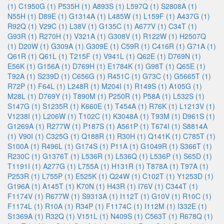
(1)
C1950G (1)
P535H (1)
A893S (1)
L597Q (1)
S2808A (1)
N55H (1)
D89E (1)
G1314A (1)
L485W (1)
L159F (1)
A437G (1)
R92Q (1)
V29C (1)
L38V (1)
G135C (1)
A677V (1)
C34T (1)
G93R (1)
R270H (1)
V321A (1)
G308V (1)
R122W (1)
H2507Q
(1)
D20W (1)
G309A (1)
G309E (1)
C59R (1)
C416R (1)
G71A (1)
Q61R (1)
Q61L (1)
T215F (1)
V941L (1)
Q62E (1)
D769N (1)
E56K (1)
G156A (1)
D769H (1)
E1784K (1)
G98T (1)
Q65E (1)
T92A (1)
S239D (1)
C656G (1)
R451C (1)
G73C (1)
G5665T (1)
R72P (1)
F64L (1)
L248R (1)
M204I (1)
R149S (1)
A105G (1)
M28L (1)
D769Y (1)
T890M (1)
P250R (1)
P58A (1)
L532S (1)
S147G (1)
S1235R (1)
K660E (1)
T454A (1)
R76K (1)
L1213V (1)
V1238I (1)
L206W (1)
T102C (1)
K3048A (1)
T93M (1)
D961S (1)
G1269A (1)
R277W (1)
P187S (1)
A561P (1)
T674I (1)
S8814A
(1)
V90I (1)
C325G (1)
Q188R (1)
R30H (1)
Q141K (1)
C785T (1)
S100A (1)
R496L (1)
G174S (1)
P11A (1)
G1049R (1)
S366T (1)
R230C (1)
G1376T (1)
L536R (1)
L536Q (1)
L536P (1)
S65D (1)
T1191I (1)
A277G (1)
L755A (1)
H131R (1)
T878A (1)
T97A (1)
P253R (1)
L755P (1)
E525K (1)
Q24W (1)
C102T (1)
Y1253D (1)
G196A (1)
A145T (1)
K70N (1)
H43R (1)
I76V (1)
C344T (1)
F1174V (1)
R677W (1)
S9313A (1)
I112T (1)
G10V (1)
R10C (1)
F1174L (1)
R10A (1)
R34P (1)
F1174C (1)
I112M (1)
I332E (1)
S1369A (1)
R32Q (1)
V151L (1)
N409S (1)
C563T (1)
R678Q (1)