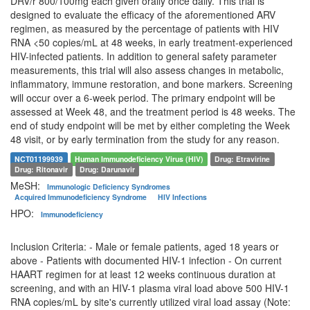
DRV/r 800/100mg each given orally once daily. This trial is
designed to evaluate the efficacy of the aforementioned ARV
regimen, as measured by the percentage of patients with HIV
RNA <50 copies/mL at 48 weeks, in early treatment-experienced
HIV-infected patients. In addition to general safety parameter
measurements, this trial will also assess changes in metabolic,
inflammatory, immune restoration, and bone markers. Screening
will occur over a 6-week period. The primary endpoint will be
assessed at Week 48, and the treatment period is 48 weeks. The
end of study endpoint will be met by either completing the Week
48 visit, or by early termination from the study for any reason.
NCT01199939
Human Immunodeficiency Virus (HIV)
Drug: Etravirine
Drug: Ritonavir
Drug: Darunavir
MeSH:
Immunologic Deficiency Syndromes
Acquired Immunodeficiency Syndrome
HIV Infections
HPO:
Immunodeficiency
Inclusion Criteria: - Male or female patients, aged 18 years or
above - Patients with documented HIV-1 infection - On current
HAART regimen for at least 12 weeks continuous duration at
screening, and with an HIV-1 plasma viral load above 500 HIV-1
RNA copies/mL by site's currently utilized viral load assay (Note: