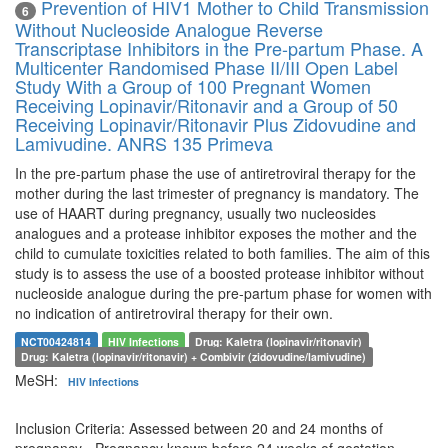
Prevention of HIV1 Mother to Child Transmission
6
Without Nucleoside Analogue Reverse
Transcriptase Inhibitors in the Pre-partum Phase. A
Multicenter Randomised Phase II/III Open Label
Study With a Group of 100 Pregnant Women
Receiving Lopinavir/Ritonavir and a Group of 50
Receiving Lopinavir/Ritonavir Plus Zidovudine and
Lamivudine. ANRS 135 Primeva
In the pre-partum phase the use of antiretroviral therapy for the
mother during the last trimester of pregnancy is mandatory. The
use of HAART during pregnancy, usually two nucleosides
analogues and a protease inhibitor exposes the mother and the
child to cumulate toxicities related to both families. The aim of this
study is to assess the use of a boosted protease inhibitor without
nucleoside analogue during the pre-partum phase for women with
no indication of antiretroviral therapy for their own.
NCT00424814
HIV Infections
Drug: Kaletra (lopinavir/ritonavir)
Drug: Kaletra (lopinavir/ritonavir) + Combivir (zidovudine/lamivudine)
MeSH:
HIV Infections
Inclusion Criteria: Assessed between 20 and 24 months of
pregnancy - Pregnancy known before 24 weeks of gestation -