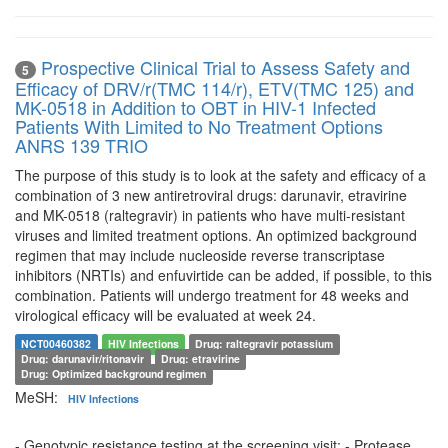
Prospective Clinical Trial to Assess Safety and
5
Efficacy of DRV/r(TMC 114/r), ETV(TMC 125) and
MK-0518 in Addition to OBT in HIV-1 Infected
Patients With Limited to No Treatment Options
ANRS 139 TRIO
The purpose of this study is to look at the safety and efficacy of a
combination of 3 new antiretroviral drugs: darunavir, etravirine
and MK-0518 (raltegravir) in patients who have multi-resistant
viruses and limited treatment options. An optimized background
regimen that may include nucleoside reverse transcriptase
inhibitors (NRTIs) and enfuvirtide can be added, if possible, to this
combination. Patients will undergo treatment for 48 weeks and
virological efficacy will be evaluated at week 24.
NCT00460382
HIV Infections
Drug: raltegravir potassium
Drug: darunavir/ritonavir
Drug: etravirine
Drug: Optimized background regimen
MeSH:
HIV Infections
- Genotypic resistance testing at the screening visit: - Protease