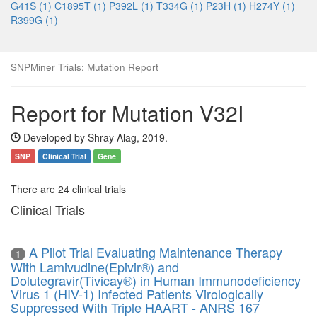
G41S (1)
C1895T (1)
P392L (1)
T334G (1)
P23H (1)
H274Y (1)
R399G (1)
SNPMiner Trials: Mutation Report
Report for Mutation V32I
Developed by Shray Alag, 2019.
SNP
Clinical Trial
Gene
There are 24 clinical trials
Clinical Trials
A Pilot Trial Evaluating Maintenance Therapy
1
With Lamivudine(Epivir®) and
Dolutegravir(Tivicay®) in Human Immunodeficiency
Virus 1 (HIV-1) Infected Patients Virologically
Suppressed With Triple HAART - ANRS 167