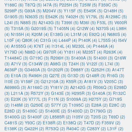
Y188C (6)
T87Q (5)
I47A (5)
P225H (5)
T25W (5)
F359C (5)
S298P (5)
G93A (5)
M204V (5)
Y115F (5)
E545K (5)
Q148H (5)
G190S (5)
N363S (5)
E542K (5)
Y402H (5)
V179L (5)
A1298C (5)
L24I (5)
N88S (5)
A2143G (5)
T399I (5)
M36I (5)
F53L (5)
V600R
(5)
T315A (5)
G2019S (5)
T1405N (4)
Q12W (4)
N370S (4)
L98H
(4)
N155H (4)
K20M (4)
E138G (4)
L31M (4)
E92Q (4)
N680S (4)
L10F (4)
Q80K (4)
C31G (4)
L444P (4)
P140K (4)
L755S (4)
I54V
(4)
A1555G (4)
K76T (4)
I1314L (4)
M230L (4)
P1446A (4)
V179D (4)
N88D (4)
G970R (4)
Y181I (4)
M235T (4)
R263K (4)
T14484C (3)
G719C (3)
R206H (3)
S1400A (3)
S1400I (3)
Q16W
(3)
A71V (3)
C134W (3)
A98G (3)
T24H (3)
V122I (3)
L74I (3)
A636P (3)
G3460A (3)
G1202R (3)
D988Y (3)
Q252H (3)
A147T
(3)
E10A (3)
R496H (3)
Q27E (3)
G13D (3)
Q148R (3)
R16G (3)
I10E (3)
V158F (3)
G21210A (3)
K55R (3)
A181V (3)
V205C (3)
A6986G (3)
A1166C (3)
Y181V (3)
A2142G (3)
R506Q (3)
E298D
(3)
L211A (3)
R572Y (3)
G143E (3)
H295R (3)
G140A (3)
R132C
(3)
E23K (3)
V777L (3)
F11N (2)
S1009A (2)
H275Y (2)
G719S
(2)
I148M (2)
G250E (2)
S77Y (2)
T1095C (2)
E28A (2)
E28C (2)
E28D (2)
S1400C (2)
S1400E (2)
S1400D (2)
D1790G (2)
S1400G (2)
S1400F (2)
L8585R (2)
I105V (2)
T20S (2)
T69D (2)
C481S (2)
Y93C (2)
E138R (2)
E138Q (2)
T47D (2)
F359V (2)
E138K (2)
Q422H (2)
R753Q (2)
R404C (2)
C283Y (2)
L31F (2)