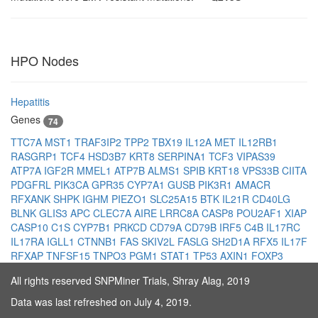
HPO Nodes
Hepatitis
Genes
74
TTC7A
MST1
TRAF3IP2
TPP2
TBX19
IL12A
MET
IL12RB1
RASGRP1
TCF4
HSD3B7
KRT8
SERPINA1
TCF3
VIPAS39
ATP7A
IGF2R
MMEL1
ATP7B
ALMS1
SPIB
KRT18
VPS33B
CIITA
PDGFRL
PIK3CA
GPR35
CYP7A1
GUSB
PIK3R1
AMACR
RFXANK
SHPK
IGHM
PIEZO1
SLC25A15
BTK
IL21R
CD40LG
BLNK
GLIS3
APC
CLEC7A
AIRE
LRRC8A
CASP8
POU2AF1
XIAP
CASP10
C1S
CYP7B1
PRKCD
CD79A
CD79B
IRF5
C4B
IL17RC
IL17RA
IGLL1
CTNNB1
FAS
SKIV2L
FASLG
SH2D1A
RFX5
IL17F
RFXAP
TNFSF15
TNPO3
PGM1
STAT1
TP53
AXIN1
FOXP3
All rights reserved SNPMiner Trials, Shray Alag, 2019
Data was last refreshed on July 4, 2019.