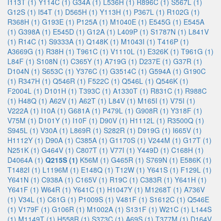
I113T (1)
Y114C (1)
G34A (1)
L536H (1)
R896C (1)
S567L (1)
G12S (1)
I54T (1)
D565H (1)
Y113H (1)
P367L (1)
R102G (1)
R368H (1)
G193E (1)
P125A (1)
M1040E (1)
E545G (1)
E545A
(1)
G398A (1)
E545D (1)
G12A (1)
L409P (1)
S1787N (1)
L841V
(1)
R14C (1)
S9333A (1)
Q148K (1)
M1043I (1)
T416P (1)
A3669G (1)
R38H (1)
T961C (1)
V1110L (1)
E326K (1)
T961G (1)
L84F (1)
S108N (1)
C365Y (1)
A719G (1)
D237E (1)
G37R (1)
D104N (1)
S653C (1)
Y376C (1)
G3514C (1)
G594A (1)
G190C
(1)
R347H (1)
Q546R (1)
F522C (1)
Q546L (1)
Q546K (1)
F2004L (1)
D101H (1)
T393C (1)
A1330T (1)
R831C (1)
R988C
(1)
H48Q (1)
A62V (1)
A62T (1)
L84V (1)
M165I (1)
V75I (1)
V222A (1)
I10A (1)
G681A (1)
P479L (1)
G908R (1)
Y318F (1)
V75M (1)
D101Y (1)
I10F (1)
D90V (1)
H1112L (1)
R3500Q (1)
S945L (1)
V30A (1)
L869R (1)
S282R (1)
D919G (1)
I665V (1)
H1112Y (1)
D90A (1)
C385A (1)
G1170S (1)
V244M (1)
G17T (1)
N251K (1)
G464V (1)
C807T (1)
V77I (1)
Y449D (1)
C168H (1)
D4064A (1)
Q215S (1)
K56M (1)
G465R (1)
S769N (1)
E586K (1)
T1482I (1)
L1196M (1)
E148Q (1)
T12W (1)
Y641S (1)
F129L (1)
Y641N (1)
C938A (1)
C165V (1)
R19C (1)
C383R (1)
Y641H (1)
Y641F (1)
W64R (1)
Y641C (1)
H1047Y (1)
M1268T (1)
A736V
(1)
V34L (1)
C61G (1)
P1009S (1)
V481F (1)
S1612C (1)
Q546E
(1)
V179F (1)
G106R (1)
M1002A (1)
S131F (1)
W21C (1)
L144S
(1)
M1149T (1)
H558R (1)
S373C (1)
A69S (1)
T377M (1)
D164V