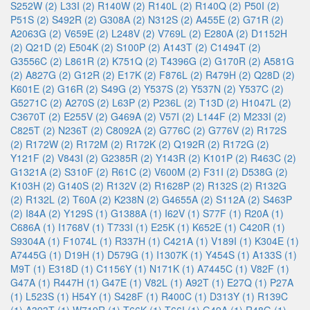
S252W (2)
L33I (2)
R140W (2)
R140L (2)
R140Q (2)
P50I (2)
P51S (2)
S492R (2)
G308A (2)
N312S (2)
A455E (2)
G71R (2)
A2063G (2)
V659E (2)
L248V (2)
V769L (2)
E280A (2)
D1152H
(2)
Q21D (2)
E504K (2)
S100P (2)
A143T (2)
C1494T (2)
G3556C (2)
L861R (2)
K751Q (2)
T4396G (2)
G170R (2)
A581G
(2)
A827G (2)
G12R (2)
E17K (2)
F876L (2)
R479H (2)
Q28D (2)
K601E (2)
G16R (2)
S49G (2)
Y537S (2)
Y537N (2)
Y537C (2)
G5271C (2)
A270S (2)
L63P (2)
P236L (2)
T13D (2)
H1047L (2)
C3670T (2)
E255V (2)
G469A (2)
V57I (2)
L144F (2)
M233I (2)
C825T (2)
N236T (2)
C8092A (2)
G776C (2)
G776V (2)
R172S
(2)
R172W (2)
R172M (2)
R172K (2)
Q192R (2)
R172G (2)
Y121F (2)
V843I (2)
G2385R (2)
Y143R (2)
K101P (2)
R463C (2)
G1321A (2)
S310F (2)
R61C (2)
V600M (2)
F31I (2)
D538G (2)
K103H (2)
G140S (2)
R132V (2)
R1628P (2)
R132S (2)
R132G
(2)
R132L (2)
T60A (2)
K238N (2)
G4655A (2)
S112A (2)
S463P
(2)
I84A (2)
Y129S (1)
G1388A (1)
I62V (1)
S77F (1)
R20A (1)
C686A (1)
I1768V (1)
T733I (1)
E25K (1)
K652E (1)
C420R (1)
S9304A (1)
F1074L (1)
R337H (1)
C421A (1)
V189I (1)
K304E (1)
A7445G (1)
D19H (1)
D579G (1)
I1307K (1)
Y454S (1)
A133S (1)
M9T (1)
E318D (1)
C1156Y (1)
N171K (1)
A7445C (1)
V82F (1)
G47A (1)
R447H (1)
G47E (1)
V82L (1)
A92T (1)
E27Q (1)
P27A
(1)
L523S (1)
H54Y (1)
S428F (1)
R400C (1)
D313Y (1)
R139C