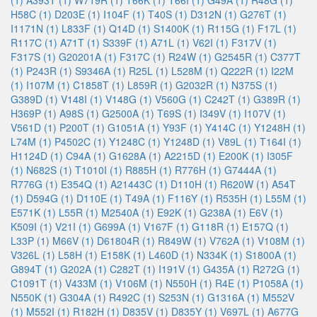
(1)
A393T (1)
W719R (1)
T66K (1)
T66I (1)
G49A (1)
R48G (1)
H58C (1)
D203E (1)
I104F (1)
T40S (1)
D312N (1)
G276T (1)
I1171N (1)
L833F (1)
Q14D (1)
S1400K (1)
R115G (1)
F17L (1)
R117C (1)
A71T (1)
S339F (1)
A71L (1)
V62I (1)
F317V (1)
F317S (1)
G20201A (1)
F317C (1)
R24W (1)
G2545R (1)
C377T
(1)
P243R (1)
S9346A (1)
R25L (1)
L528M (1)
Q222R (1)
I22M
(1)
I107M (1)
C1858T (1)
L859R (1)
G2032R (1)
N375S (1)
G389D (1)
V148I (1)
V148G (1)
V560G (1)
C242T (1)
G389R (1)
H369P (1)
A98S (1)
G2500A (1)
T69S (1)
I349V (1)
I107V (1)
V561D (1)
P200T (1)
G1051A (1)
Y93F (1)
Y414C (1)
Y1248H (1)
L74M (1)
P4502C (1)
Y1248C (1)
Y1248D (1)
V89L (1)
T164I (1)
H1124D (1)
C94A (1)
G1628A (1)
A2215D (1)
E200K (1)
I305F
(1)
N682S (1)
T1010I (1)
R885H (1)
R776H (1)
G7444A (1)
R776G (1)
E354Q (1)
A21443C (1)
D110H (1)
R620W (1)
A54T
(1)
D594G (1)
D110E (1)
T49A (1)
F116Y (1)
R535H (1)
L55M (1)
E571K (1)
L55R (1)
M2540A (1)
E92K (1)
G238A (1)
E6V (1)
K509I (1)
V21I (1)
G699A (1)
V167F (1)
G118R (1)
E157Q (1)
L33P (1)
M66V (1)
D61804R (1)
R849W (1)
V762A (1)
V108M (1)
V326L (1)
L58H (1)
E158K (1)
L460D (1)
N334K (1)
S1800A (1)
G894T (1)
G202A (1)
C282T (1)
I191V (1)
G435A (1)
R272G (1)
C1091T (1)
V433M (1)
V106M (1)
N550H (1)
R4E (1)
P1058A (1)
N550K (1)
G304A (1)
R492C (1)
S253N (1)
G1316A (1)
M552V
(1)
M552I (1)
R182H (1)
D835V (1)
D835Y (1)
V697L (1)
A677G