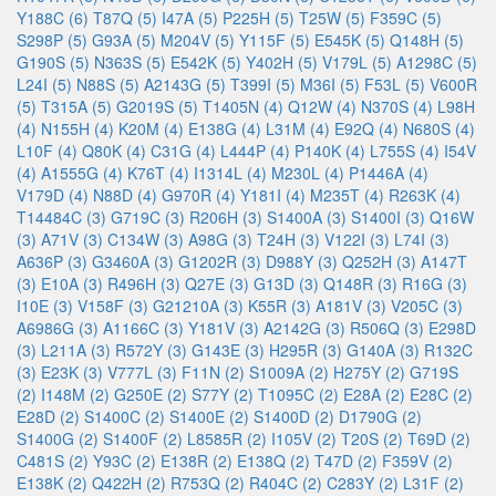
Y188C (6)
T87Q (5)
I47A (5)
P225H (5)
T25W (5)
F359C (5)
S298P (5)
G93A (5)
M204V (5)
Y115F (5)
E545K (5)
Q148H (5)
G190S (5)
N363S (5)
E542K (5)
Y402H (5)
V179L (5)
A1298C (5)
L24I (5)
N88S (5)
A2143G (5)
T399I (5)
M36I (5)
F53L (5)
V600R
(5)
T315A (5)
G2019S (5)
T1405N (4)
Q12W (4)
N370S (4)
L98H
(4)
N155H (4)
K20M (4)
E138G (4)
L31M (4)
E92Q (4)
N680S (4)
L10F (4)
Q80K (4)
C31G (4)
L444P (4)
P140K (4)
L755S (4)
I54V
(4)
A1555G (4)
K76T (4)
I1314L (4)
M230L (4)
P1446A (4)
V179D (4)
N88D (4)
G970R (4)
Y181I (4)
M235T (4)
R263K (4)
T14484C (3)
G719C (3)
R206H (3)
S1400A (3)
S1400I (3)
Q16W
(3)
A71V (3)
C134W (3)
A98G (3)
T24H (3)
V122I (3)
L74I (3)
A636P (3)
G3460A (3)
G1202R (3)
D988Y (3)
Q252H (3)
A147T
(3)
E10A (3)
R496H (3)
Q27E (3)
G13D (3)
Q148R (3)
R16G (3)
I10E (3)
V158F (3)
G21210A (3)
K55R (3)
A181V (3)
V205C (3)
A6986G (3)
A1166C (3)
Y181V (3)
A2142G (3)
R506Q (3)
E298D
(3)
L211A (3)
R572Y (3)
G143E (3)
H295R (3)
G140A (3)
R132C
(3)
E23K (3)
V777L (3)
F11N (2)
S1009A (2)
H275Y (2)
G719S
(2)
I148M (2)
G250E (2)
S77Y (2)
T1095C (2)
E28A (2)
E28C (2)
E28D (2)
S1400C (2)
S1400E (2)
S1400D (2)
D1790G (2)
S1400G (2)
S1400F (2)
L8585R (2)
I105V (2)
T20S (2)
T69D (2)
C481S (2)
Y93C (2)
E138R (2)
E138Q (2)
T47D (2)
F359V (2)
E138K (2)
Q422H (2)
R753Q (2)
R404C (2)
C283Y (2)
L31F (2)