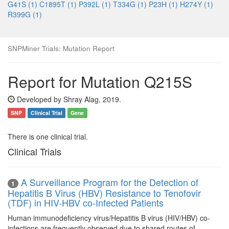
G41S (1)
C1895T (1)
P392L (1)
T334G (1)
P23H (1)
H274Y (1)
R399G (1)
SNPMiner Trials: Mutation Report
Report for Mutation Q215S
Developed by Shray Alag, 2019.
SNP
Clinical Trial
Gene
There is one clinical trial.
Clinical Trials
A Surveillance Program for the Detection of
1
Hepatitis B Virus (HBV) Resistance to Tenofovir
(TDF) in HIV-HBV co-Infected Patients
Human immunodeficiency virus/Hepatitis B virus (HIV/HBV) co-
infections are frequently observed due to shared routes of