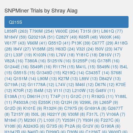
SNPMiner Trials by Shray Alag
Q215S
L858R (263)
T790M (254)
V600E (204)
T315I (91)
L861Q (77)
M184V (59)
G20210A (51)
C282Y (49)
K65R (48)
V600K (46)
V617F (43)
V66M (41)
G551D (41)
P13K (39)
C677T (29)
A118G
(28)
I84V (27)
V158M (25)
H63D (24)
V32I (24)
I50V (23)
I47V
(21)
L33F (19)
K103N (19)
L76V (18)
Y181C (18)
D816V (17)
V82A (16)
T380A (16)
S1251N (16)
S1255P (16)
G178R (16)
G1244E (16)
S549R (16)
R117H (15)
M41L (15)
S549N (15)
I54L
(15)
G551S (15)
G1349D (15)
K219Q (14)
C3435T (14)
S768I
(14)
Q151M (14)
L90M (13)
K27M (13)
L89V (13)
D842V (13)
G719A (12)
G11778A (12)
L74V (12)
M46I (12)
D67N (12)
K70E
(12)
K70R (12)
I54M (12)
V11I (12)
L210W (12)
G48V (11)
E138A (11)
D961H (11)
T74P (11)
G12C (11)
R192G (11)
Y188L
(11)
P4503A (10)
E255K (10)
Q12H (9)
V299L (9)
L265P (9)
G12D (9)
K101E (9)
R132H (9)
C797S (9)
G1691A (8)
G2677T
(8)
T215Y (8)
I50L (8)
H221Y (8)
V30M (8)
F317L (7)
V106A (7)
M184I (7)
M230I (7)
L100I (7)
Y253H (7)
Y93H (6)
F227C (6)
V108I (6)
A3243G (6)
G73S (6)
P12A (6)
G12V (6)
G190A (6)
H1047R (6)
N40D (6)
D299G (6)
D30N (6)
C1236T (6)
V600D (6)