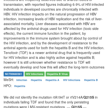
transmission, with reported figures indicating 6-9% of HIV-infected
individuals in developed countries are chronically infected with
HBV. HIV infection impacts on the natural progression of HBV
infection, increasing levels of HBV replication and the risk of liver-
associated mortality. Liver diseases associated with HBV are
affected by the antiviral drugs used for HIV infection (toxic side
effects), the current immune function in the patient, by
improvements in the immune system brought about by control of
the HIV infection, and by the development of resistance to the
antiviral agents used for both the hepatitis B and the HIV infection.
Tenofovir (TDF) is a newer antiviral drug that is frequently used
for HIV infection and is also highly active against hepatitis B;
however it is still unknown whether resistance to TDF will
eventually develop and how this will affect the long-term outcomes
NCT00660361
HIV Infections
Hepatitis B Virus
MeSH:
Infection
Hepatitis
Hepatitis A
HIV Infections
Hepatitis B
HPO:
Hepatitis
We did not identify the mutation rtA194T or rtV214A/
Q215S
in
individuals failing TDF and found that the only persisting
mutations were LMV-resistant mutations. ---
Q215S
---