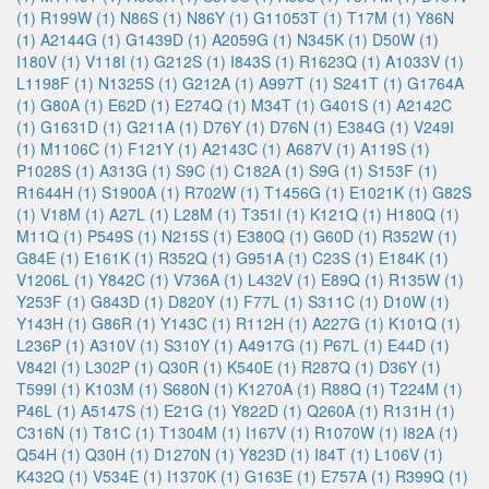
(1)
R199W (1)
N86S (1)
N86Y (1)
G11053T (1)
T17M (1)
Y86N
(1)
A2144G (1)
G1439D (1)
A2059G (1)
N345K (1)
D50W (1)
I180V (1)
V118I (1)
G212S (1)
I843S (1)
R1623Q (1)
A1033V (1)
L1198F (1)
N1325S (1)
G212A (1)
A997T (1)
S241T (1)
G1764A
(1)
G80A (1)
E62D (1)
E274Q (1)
M34T (1)
G401S (1)
A2142C
(1)
G1631D (1)
G211A (1)
D76Y (1)
D76N (1)
E384G (1)
V249I
(1)
M1106C (1)
F121Y (1)
A2143C (1)
A687V (1)
A119S (1)
P1028S (1)
A313G (1)
S9C (1)
C182A (1)
S9G (1)
S153F (1)
R1644H (1)
S1900A (1)
R702W (1)
T1456G (1)
E1021K (1)
G82S
(1)
V18M (1)
A27L (1)
L28M (1)
T351I (1)
K121Q (1)
H180Q (1)
M11Q (1)
P549S (1)
N215S (1)
E380Q (1)
G60D (1)
R352W (1)
G84E (1)
E161K (1)
R352Q (1)
G951A (1)
C23S (1)
E184K (1)
V1206L (1)
Y842C (1)
V736A (1)
L432V (1)
E89Q (1)
R135W (1)
Y253F (1)
G843D (1)
D820Y (1)
F77L (1)
S311C (1)
D10W (1)
Y143H (1)
G86R (1)
Y143C (1)
R112H (1)
A227G (1)
K101Q (1)
L236P (1)
A310V (1)
S310Y (1)
A4917G (1)
P67L (1)
E44D (1)
V842I (1)
L302P (1)
Q30R (1)
K540E (1)
R287Q (1)
D36Y (1)
T599I (1)
K103M (1)
S680N (1)
K1270A (1)
R88Q (1)
T224M (1)
P46L (1)
A5147S (1)
E21G (1)
Y822D (1)
Q260A (1)
R131H (1)
C316N (1)
T81C (1)
T1304M (1)
I167V (1)
R1070W (1)
I82A (1)
Q54H (1)
Q30H (1)
D1270N (1)
Y823D (1)
I84T (1)
L106V (1)
K432Q (1)
V534E (1)
I1370K (1)
G163E (1)
E757A (1)
R399Q (1)