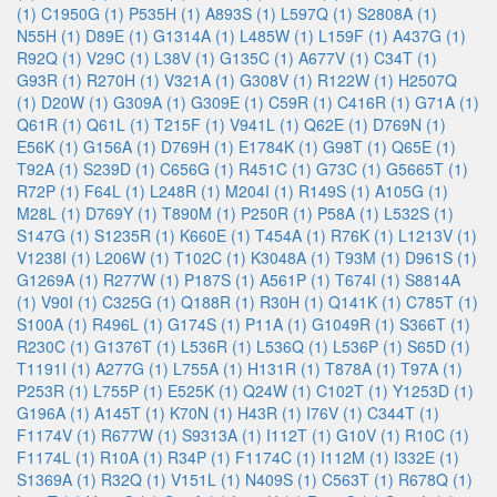
(1)
C1950G (1)
P535H (1)
A893S (1)
L597Q (1)
S2808A (1)
N55H (1)
D89E (1)
G1314A (1)
L485W (1)
L159F (1)
A437G (1)
R92Q (1)
V29C (1)
L38V (1)
G135C (1)
A677V (1)
C34T (1)
G93R (1)
R270H (1)
V321A (1)
G308V (1)
R122W (1)
H2507Q
(1)
D20W (1)
G309A (1)
G309E (1)
C59R (1)
C416R (1)
G71A (1)
Q61R (1)
Q61L (1)
T215F (1)
V941L (1)
Q62E (1)
D769N (1)
E56K (1)
G156A (1)
D769H (1)
E1784K (1)
G98T (1)
Q65E (1)
T92A (1)
S239D (1)
C656G (1)
R451C (1)
G73C (1)
G5665T (1)
R72P (1)
F64L (1)
L248R (1)
M204I (1)
R149S (1)
A105G (1)
M28L (1)
D769Y (1)
T890M (1)
P250R (1)
P58A (1)
L532S (1)
S147G (1)
S1235R (1)
K660E (1)
T454A (1)
R76K (1)
L1213V (1)
V1238I (1)
L206W (1)
T102C (1)
K3048A (1)
T93M (1)
D961S (1)
G1269A (1)
R277W (1)
P187S (1)
A561P (1)
T674I (1)
S8814A
(1)
V90I (1)
C325G (1)
Q188R (1)
R30H (1)
Q141K (1)
C785T (1)
S100A (1)
R496L (1)
G174S (1)
P11A (1)
G1049R (1)
S366T (1)
R230C (1)
G1376T (1)
L536R (1)
L536Q (1)
L536P (1)
S65D (1)
T1191I (1)
A277G (1)
L755A (1)
H131R (1)
T878A (1)
T97A (1)
P253R (1)
L755P (1)
E525K (1)
Q24W (1)
C102T (1)
Y1253D (1)
G196A (1)
A145T (1)
K70N (1)
H43R (1)
I76V (1)
C344T (1)
F1174V (1)
R677W (1)
S9313A (1)
I112T (1)
G10V (1)
R10C (1)
F1174L (1)
R10A (1)
R34P (1)
F1174C (1)
I112M (1)
I332E (1)
S1369A (1)
R32Q (1)
V151L (1)
N409S (1)
C563T (1)
R678Q (1)