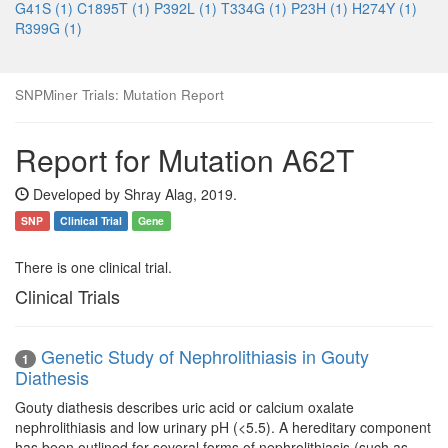
G41S (1)
C1895T (1)
P392L (1)
T334G (1)
P23H (1)
H274Y (1)
R399G (1)
SNPMiner Trials: Mutation Report
Report for Mutation A62T
Developed by Shray Alag, 2019.
SNP
Clinical Trial
Gene
There is one clinical trial.
Clinical Trials
Genetic Study of Nephrolithiasis in Gouty
1
Diathesis
Gouty diathesis describes uric acid or calcium oxalate
nephrolithiasis and low urinary pH (<5.5). A hereditary component
has been outlined for several forms of nephrolithiasis (such as