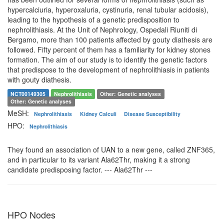
hypercalciuria, hyperoxaluria, cystinuria, renal tubular acidosis),
leading to the hypothesis of a genetic predisposition to
nephrolithiasis. At the Unit of Nephrology, Ospedali Riuniti di
Bergamo, more than 100 patients affected by gouty diathesis are
followed. Fifty percent of them has a familiarity for kidney stones
formation. The aim of our study is to identify the genetic factors
that predispose to the development of nephrolithiasis in patients
with gouty diathesis.
NCT00149305
Nephrolithiasis
Other: Genetic analyses
Other: Genetic analyses
MeSH:
Nephrolithiasis
Kidney Calculi
Disease Susceptibility
HPO:
Nephrolithiasis
They found an association of UAN to a new gene, called ZNF365,
and in particular to its variant Ala62Thr, making it a strong
candidate predisposing factor. --- Ala62Thr ---
HPO Nodes