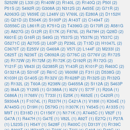
S252W (2)
L33I (2)
R140W (2)
R140L (2)
R140Q (2)
P50I (2)
P51S (2)
S492R (2)
G308A (2)
N312S (2)
A455E (2)
G71R (2)
A2063G (2)
V659E (2)
L248V (2)
V769L (2)
E280A (2)
D1152H
(2)
Q21D (2)
E504K (2)
S100P (2)
A143T (2)
C1494T (2)
G3556C (2)
L861R (2)
K751Q (2)
T4396G (2)
G170R (2)
A581G
(2)
A827G (2)
G12R (2)
E17K (2)
F876L (2)
R479H (2)
Q28D (2)
K601E (2)
G16R (2)
S49G (2)
Y537S (2)
Y537N (2)
Y537C (2)
G5271C (2)
A270S (2)
L63P (2)
P236L (2)
T13D (2)
H1047L (2)
C3670T (2)
E255V (2)
G469A (2)
V57I (2)
L144F (2)
M233I (2)
C825T (2)
N236T (2)
C8092A (2)
G776C (2)
G776V (2)
R172S
(2)
R172W (2)
R172M (2)
R172K (2)
Q192R (2)
R172G (2)
Y121F (2)
V843I (2)
G2385R (2)
Y143R (2)
K101P (2)
R463C (2)
G1321A (2)
S310F (2)
R61C (2)
V600M (2)
F31I (2)
D538G (2)
K103H (2)
G140S (2)
R132V (2)
R1628P (2)
R132S (2)
R132G
(2)
R132L (2)
T60A (2)
K238N (2)
G4655A (2)
S112A (2)
S463P
(2)
I84A (2)
Y129S (1)
G1388A (1)
I62V (1)
S77F (1)
R20A (1)
C686A (1)
I1768V (1)
T733I (1)
E25K (1)
K652E (1)
C420R (1)
S9304A (1)
F1074L (1)
R337H (1)
C421A (1)
V189I (1)
K304E (1)
A7445G (1)
D19H (1)
D579G (1)
I1307K (1)
Y454S (1)
A133S (1)
M9T (1)
E318D (1)
C1156Y (1)
N171K (1)
A7445C (1)
V82F (1)
G47A (1)
R447H (1)
G47E (1)
V82L (1)
A92T (1)
E27Q (1)
P27A
(1)
L523S (1)
H54Y (1)
S428F (1)
R400C (1)
D313Y (1)
R139C