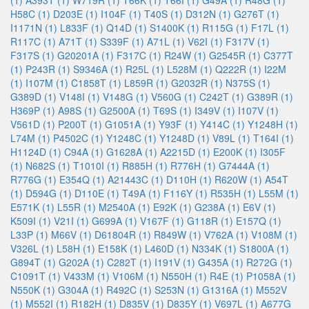
(1)
A393T (1)
W719R (1)
T66K (1)
T66I (1)
G49A (1)
R48G (1)
H58C (1)
D203E (1)
I104F (1)
T40S (1)
D312N (1)
G276T (1)
I1171N (1)
L833F (1)
Q14D (1)
S1400K (1)
R115G (1)
F17L (1)
R117C (1)
A71T (1)
S339F (1)
A71L (1)
V62I (1)
F317V (1)
F317S (1)
G20201A (1)
F317C (1)
R24W (1)
G2545R (1)
C377T
(1)
P243R (1)
S9346A (1)
R25L (1)
L528M (1)
Q222R (1)
I22M
(1)
I107M (1)
C1858T (1)
L859R (1)
G2032R (1)
N375S (1)
G389D (1)
V148I (1)
V148G (1)
V560G (1)
C242T (1)
G389R (1)
H369P (1)
A98S (1)
G2500A (1)
T69S (1)
I349V (1)
I107V (1)
V561D (1)
P200T (1)
G1051A (1)
Y93F (1)
Y414C (1)
Y1248H (1)
L74M (1)
P4502C (1)
Y1248C (1)
Y1248D (1)
V89L (1)
T164I (1)
H1124D (1)
C94A (1)
G1628A (1)
A2215D (1)
E200K (1)
I305F
(1)
N682S (1)
T1010I (1)
R885H (1)
R776H (1)
G7444A (1)
R776G (1)
E354Q (1)
A21443C (1)
D110H (1)
R620W (1)
A54T
(1)
D594G (1)
D110E (1)
T49A (1)
F116Y (1)
R535H (1)
L55M (1)
E571K (1)
L55R (1)
M2540A (1)
E92K (1)
G238A (1)
E6V (1)
K509I (1)
V21I (1)
G699A (1)
V167F (1)
G118R (1)
E157Q (1)
L33P (1)
M66V (1)
D61804R (1)
R849W (1)
V762A (1)
V108M (1)
V326L (1)
L58H (1)
E158K (1)
L460D (1)
N334K (1)
S1800A (1)
G894T (1)
G202A (1)
C282T (1)
I191V (1)
G435A (1)
R272G (1)
C1091T (1)
V433M (1)
V106M (1)
N550H (1)
R4E (1)
P1058A (1)
N550K (1)
G304A (1)
R492C (1)
S253N (1)
G1316A (1)
M552V
(1)
M552I (1)
R182H (1)
D835V (1)
D835Y (1)
V697L (1)
A677G