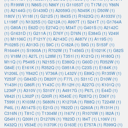
(1)
R199W (1)
N86S (1)
N86Y (1)
G11053T (1)
T17M (1)
Y86N
(1)
A2144G (1)
G1439D (1)
A2059G (1)
N345K (1)
D50W (1)
I180V (1)
V118I (1)
G212S (1)
I843S (1)
R1623Q (1)
A1033V (1)
L1198F (1)
N1325S (1)
G212A (1)
A997T (1)
S241T (1)
G1764A
(1)
G80A (1)
E62D (1)
E274Q (1)
M34T (1)
G401S (1)
A2142C
(1)
G1631D (1)
G211A (1)
D76Y (1)
D76N (1)
E384G (1)
V249I
(1)
M1106C (1)
F121Y (1)
A2143C (1)
A687V (1)
A119S (1)
P1028S (1)
A313G (1)
S9C (1)
C182A (1)
S9G (1)
S153F (1)
R1644H (1)
S1900A (1)
R702W (1)
T1456G (1)
E1021K (1)
G82S
(1)
V18M (1)
A27L (1)
L28M (1)
T351I (1)
K121Q (1)
H180Q (1)
M11Q (1)
P549S (1)
N215S (1)
E380Q (1)
G60D (1)
R352W (1)
G84E (1)
E161K (1)
R352Q (1)
G951A (1)
C23S (1)
E184K (1)
V1206L (1)
Y842C (1)
V736A (1)
L432V (1)
E89Q (1)
R135W (1)
Y253F (1)
G843D (1)
D820Y (1)
F77L (1)
S311C (1)
D10W (1)
Y143H (1)
G86R (1)
Y143C (1)
R112H (1)
A227G (1)
K101Q (1)
L236P (1)
A310V (1)
S310Y (1)
A4917G (1)
P67L (1)
E44D (1)
V842I (1)
L302P (1)
Q30R (1)
K540E (1)
R287Q (1)
D36Y (1)
T599I (1)
K103M (1)
S680N (1)
K1270A (1)
R88Q (1)
T224M (1)
P46L (1)
A5147S (1)
E21G (1)
Y822D (1)
Q260A (1)
R131H (1)
C316N (1)
T81C (1)
T1304M (1)
I167V (1)
R1070W (1)
I82A (1)
Q54H (1)
Q30H (1)
D1270N (1)
Y823D (1)
I84T (1)
L106V (1)
K432Q (1)
V534E (1)
I1370K (1)
G163E (1)
E757A (1)
R399Q (1)