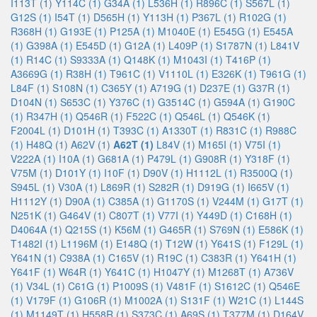
I113T (1)
Y114C (1)
G34A (1)
L536H (1)
R896C (1)
S567L (1)
G12S (1)
I54T (1)
D565H (1)
Y113H (1)
P367L (1)
R102G (1)
R368H (1)
G193E (1)
P125A (1)
M1040E (1)
E545G (1)
E545A
(1)
G398A (1)
E545D (1)
G12A (1)
L409P (1)
S1787N (1)
L841V
(1)
R14C (1)
S9333A (1)
Q148K (1)
M1043I (1)
T416P (1)
A3669G (1)
R38H (1)
T961C (1)
V1110L (1)
E326K (1)
T961G (1)
L84F (1)
S108N (1)
C365Y (1)
A719G (1)
D237E (1)
G37R (1)
D104N (1)
S653C (1)
Y376C (1)
G3514C (1)
G594A (1)
G190C
(1)
R347H (1)
Q546R (1)
F522C (1)
Q546L (1)
Q546K (1)
F2004L (1)
D101H (1)
T393C (1)
A1330T (1)
R831C (1)
R988C
(1)
H48Q (1)
A62V (1)
A62T (1)
L84V (1)
M165I (1)
V75I (1)
V222A (1)
I10A (1)
G681A (1)
P479L (1)
G908R (1)
Y318F (1)
V75M (1)
D101Y (1)
I10F (1)
D90V (1)
H1112L (1)
R3500Q (1)
S945L (1)
V30A (1)
L869R (1)
S282R (1)
D919G (1)
I665V (1)
H1112Y (1)
D90A (1)
C385A (1)
G1170S (1)
V244M (1)
G17T (1)
N251K (1)
G464V (1)
C807T (1)
V77I (1)
Y449D (1)
C168H (1)
D4064A (1)
Q215S (1)
K56M (1)
G465R (1)
S769N (1)
E586K (1)
T1482I (1)
L1196M (1)
E148Q (1)
T12W (1)
Y641S (1)
F129L (1)
Y641N (1)
C938A (1)
C165V (1)
R19C (1)
C383R (1)
Y641H (1)
Y641F (1)
W64R (1)
Y641C (1)
H1047Y (1)
M1268T (1)
A736V
(1)
V34L (1)
C61G (1)
P1009S (1)
V481F (1)
S1612C (1)
Q546E
(1)
V179F (1)
G106R (1)
M1002A (1)
S131F (1)
W21C (1)
L144S
(1)
M1149T (1)
H558R (1)
S373C (1)
A69S (1)
T377M (1)
D164V