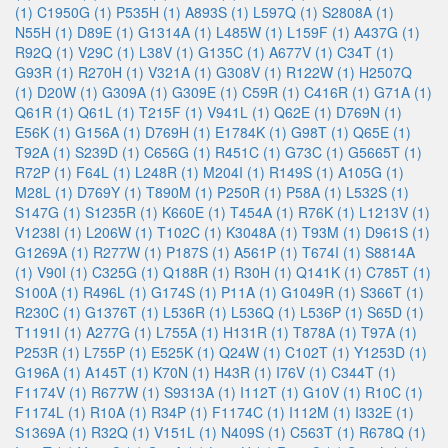
(1)
C1950G (1)
P535H (1)
A893S (1)
L597Q (1)
S2808A (1)
N55H (1)
D89E (1)
G1314A (1)
L485W (1)
L159F (1)
A437G (1)
R92Q (1)
V29C (1)
L38V (1)
G135C (1)
A677V (1)
C34T (1)
G93R (1)
R270H (1)
V321A (1)
G308V (1)
R122W (1)
H2507Q
(1)
D20W (1)
G309A (1)
G309E (1)
C59R (1)
C416R (1)
G71A (1)
Q61R (1)
Q61L (1)
T215F (1)
V941L (1)
Q62E (1)
D769N (1)
E56K (1)
G156A (1)
D769H (1)
E1784K (1)
G98T (1)
Q65E (1)
T92A (1)
S239D (1)
C656G (1)
R451C (1)
G73C (1)
G5665T (1)
R72P (1)
F64L (1)
L248R (1)
M204I (1)
R149S (1)
A105G (1)
M28L (1)
D769Y (1)
T890M (1)
P250R (1)
P58A (1)
L532S (1)
S147G (1)
S1235R (1)
K660E (1)
T454A (1)
R76K (1)
L1213V (1)
V1238I (1)
L206W (1)
T102C (1)
K3048A (1)
T93M (1)
D961S (1)
G1269A (1)
R277W (1)
P187S (1)
A561P (1)
T674I (1)
S8814A
(1)
V90I (1)
C325G (1)
Q188R (1)
R30H (1)
Q141K (1)
C785T (1)
S100A (1)
R496L (1)
G174S (1)
P11A (1)
G1049R (1)
S366T (1)
R230C (1)
G1376T (1)
L536R (1)
L536Q (1)
L536P (1)
S65D (1)
T1191I (1)
A277G (1)
L755A (1)
H131R (1)
T878A (1)
T97A (1)
P253R (1)
L755P (1)
E525K (1)
Q24W (1)
C102T (1)
Y1253D (1)
G196A (1)
A145T (1)
K70N (1)
H43R (1)
I76V (1)
C344T (1)
F1174V (1)
R677W (1)
S9313A (1)
I112T (1)
G10V (1)
R10C (1)
F1174L (1)
R10A (1)
R34P (1)
F1174C (1)
I112M (1)
I332E (1)
S1369A (1)
R32Q (1)
V151L (1)
N409S (1)
C563T (1)
R678Q (1)