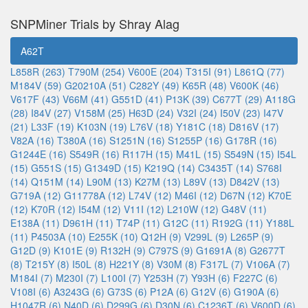
SNPMiner Trials by Shray Alag
A62T
L858R (263)
T790M (254)
V600E (204)
T315I (91)
L861Q (77)
M184V (59)
G20210A (51)
C282Y (49)
K65R (48)
V600K (46)
V617F (43)
V66M (41)
G551D (41)
P13K (39)
C677T (29)
A118G
(28)
I84V (27)
V158M (25)
H63D (24)
V32I (24)
I50V (23)
I47V
(21)
L33F (19)
K103N (19)
L76V (18)
Y181C (18)
D816V (17)
V82A (16)
T380A (16)
S1251N (16)
S1255P (16)
G178R (16)
G1244E (16)
S549R (16)
R117H (15)
M41L (15)
S549N (15)
I54L
(15)
G551S (15)
G1349D (15)
K219Q (14)
C3435T (14)
S768I
(14)
Q151M (14)
L90M (13)
K27M (13)
L89V (13)
D842V (13)
G719A (12)
G11778A (12)
L74V (12)
M46I (12)
D67N (12)
K70E
(12)
K70R (12)
I54M (12)
V11I (12)
L210W (12)
G48V (11)
E138A (11)
D961H (11)
T74P (11)
G12C (11)
R192G (11)
Y188L
(11)
P4503A (10)
E255K (10)
Q12H (9)
V299L (9)
L265P (9)
G12D (9)
K101E (9)
R132H (9)
C797S (9)
G1691A (8)
G2677T
(8)
T215Y (8)
I50L (8)
H221Y (8)
V30M (8)
F317L (7)
V106A (7)
M184I (7)
M230I (7)
L100I (7)
Y253H (7)
Y93H (6)
F227C (6)
V108I (6)
A3243G (6)
G73S (6)
P12A (6)
G12V (6)
G190A (6)
H1047R (6)
N40D (6)
D299G (6)
D30N (6)
C1236T (6)
V600D (6)