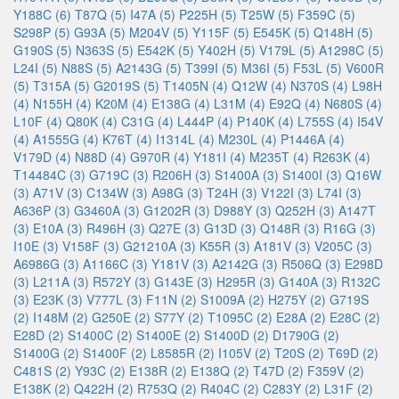
Y188C (6)
T87Q (5)
I47A (5)
P225H (5)
T25W (5)
F359C (5)
S298P (5)
G93A (5)
M204V (5)
Y115F (5)
E545K (5)
Q148H (5)
G190S (5)
N363S (5)
E542K (5)
Y402H (5)
V179L (5)
A1298C (5)
L24I (5)
N88S (5)
A2143G (5)
T399I (5)
M36I (5)
F53L (5)
V600R
(5)
T315A (5)
G2019S (5)
T1405N (4)
Q12W (4)
N370S (4)
L98H
(4)
N155H (4)
K20M (4)
E138G (4)
L31M (4)
E92Q (4)
N680S (4)
L10F (4)
Q80K (4)
C31G (4)
L444P (4)
P140K (4)
L755S (4)
I54V
(4)
A1555G (4)
K76T (4)
I1314L (4)
M230L (4)
P1446A (4)
V179D (4)
N88D (4)
G970R (4)
Y181I (4)
M235T (4)
R263K (4)
T14484C (3)
G719C (3)
R206H (3)
S1400A (3)
S1400I (3)
Q16W
(3)
A71V (3)
C134W (3)
A98G (3)
T24H (3)
V122I (3)
L74I (3)
A636P (3)
G3460A (3)
G1202R (3)
D988Y (3)
Q252H (3)
A147T
(3)
E10A (3)
R496H (3)
Q27E (3)
G13D (3)
Q148R (3)
R16G (3)
I10E (3)
V158F (3)
G21210A (3)
K55R (3)
A181V (3)
V205C (3)
A6986G (3)
A1166C (3)
Y181V (3)
A2142G (3)
R506Q (3)
E298D
(3)
L211A (3)
R572Y (3)
G143E (3)
H295R (3)
G140A (3)
R132C
(3)
E23K (3)
V777L (3)
F11N (2)
S1009A (2)
H275Y (2)
G719S
(2)
I148M (2)
G250E (2)
S77Y (2)
T1095C (2)
E28A (2)
E28C (2)
E28D (2)
S1400C (2)
S1400E (2)
S1400D (2)
D1790G (2)
S1400G (2)
S1400F (2)
L8585R (2)
I105V (2)
T20S (2)
T69D (2)
C481S (2)
Y93C (2)
E138R (2)
E138Q (2)
T47D (2)
F359V (2)
E138K (2)
Q422H (2)
R753Q (2)
R404C (2)
C283Y (2)
L31F (2)