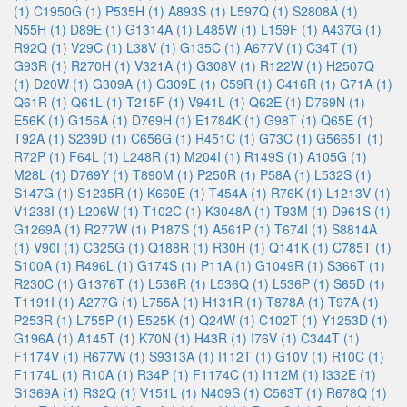
(1)
C1950G (1)
P535H (1)
A893S (1)
L597Q (1)
S2808A (1)
N55H (1)
D89E (1)
G1314A (1)
L485W (1)
L159F (1)
A437G (1)
R92Q (1)
V29C (1)
L38V (1)
G135C (1)
A677V (1)
C34T (1)
G93R (1)
R270H (1)
V321A (1)
G308V (1)
R122W (1)
H2507Q
(1)
D20W (1)
G309A (1)
G309E (1)
C59R (1)
C416R (1)
G71A (1)
Q61R (1)
Q61L (1)
T215F (1)
V941L (1)
Q62E (1)
D769N (1)
E56K (1)
G156A (1)
D769H (1)
E1784K (1)
G98T (1)
Q65E (1)
T92A (1)
S239D (1)
C656G (1)
R451C (1)
G73C (1)
G5665T (1)
R72P (1)
F64L (1)
L248R (1)
M204I (1)
R149S (1)
A105G (1)
M28L (1)
D769Y (1)
T890M (1)
P250R (1)
P58A (1)
L532S (1)
S147G (1)
S1235R (1)
K660E (1)
T454A (1)
R76K (1)
L1213V (1)
V1238I (1)
L206W (1)
T102C (1)
K3048A (1)
T93M (1)
D961S (1)
G1269A (1)
R277W (1)
P187S (1)
A561P (1)
T674I (1)
S8814A
(1)
V90I (1)
C325G (1)
Q188R (1)
R30H (1)
Q141K (1)
C785T (1)
S100A (1)
R496L (1)
G174S (1)
P11A (1)
G1049R (1)
S366T (1)
R230C (1)
G1376T (1)
L536R (1)
L536Q (1)
L536P (1)
S65D (1)
T1191I (1)
A277G (1)
L755A (1)
H131R (1)
T878A (1)
T97A (1)
P253R (1)
L755P (1)
E525K (1)
Q24W (1)
C102T (1)
Y1253D (1)
G196A (1)
A145T (1)
K70N (1)
H43R (1)
I76V (1)
C344T (1)
F1174V (1)
R677W (1)
S9313A (1)
I112T (1)
G10V (1)
R10C (1)
F1174L (1)
R10A (1)
R34P (1)
F1174C (1)
I112M (1)
I332E (1)
S1369A (1)
R32Q (1)
V151L (1)
N409S (1)
C563T (1)
R678Q (1)