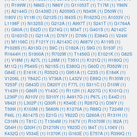
(1)
R199W (1)
N86S (1)
N86Y (1)
G11053T (1)
T17M (1)
Y86N
(1)
A2144G (1)
G1439D (1)
A2059G (1)
N345K (1)
D50W (1)
I180V (1)
V118I (1)
G212S (1)
I843S (1)
R1623Q (1)
A1033V (1)
L1198F (1)
N1325S (1)
G212A (1)
A997T (1)
S241T (1)
G1764A
(1)
G80A (1)
E62D (1)
E274Q (1)
M34T (1)
G401S (1)
A2142C
(1)
G1631D (1)
G211A (1)
D76Y (1)
D76N (1)
E384G (1)
V249I
(1)
M1106C (1)
F121Y (1)
A2143C (1)
A687V (1)
A119S (1)
P1028S (1)
A313G (1)
S9C (1)
C182A (1)
S9G (1)
S153F (1)
R1644H (1)
S1900A (1)
R702W (1)
T1456G (1)
E1021K (1)
G82S
(1)
V18M (1)
A27L (1)
L28M (1)
T351I (1)
K121Q (1)
H180Q (1)
M11Q (1)
P549S (1)
N215S (1)
E380Q (1)
G60D (1)
R352W (1)
G84E (1)
E161K (1)
R352Q (1)
G951A (1)
C23S (1)
E184K (1)
V1206L (1)
Y842C (1)
V736A (1)
L432V (1)
E89Q (1)
R135W (1)
Y253F (1)
G843D (1)
D820Y (1)
F77L (1)
S311C (1)
D10W (1)
Y143H (1)
G86R (1)
Y143C (1)
R112H (1)
A227G (1)
K101Q (1)
L236P (1)
A310V (1)
S310Y (1)
A4917G (1)
P67L (1)
E44D (1)
V842I (1)
L302P (1)
Q30R (1)
K540E (1)
R287Q (1)
D36Y (1)
T599I (1)
K103M (1)
S680N (1)
K1270A (1)
R88Q (1)
T224M (1)
P46L (1)
A5147S (1)
E21G (1)
Y822D (1)
Q260A (1)
R131H (1)
C316N (1)
T81C (1)
T1304M (1)
I167V (1)
R1070W (1)
I82A (1)
Q54H (1)
Q30H (1)
D1270N (1)
Y823D (1)
I84T (1)
L106V (1)
K432Q (1)
V534E (1)
I1370K (1)
G163E (1)
E757A (1)
R399Q (1)