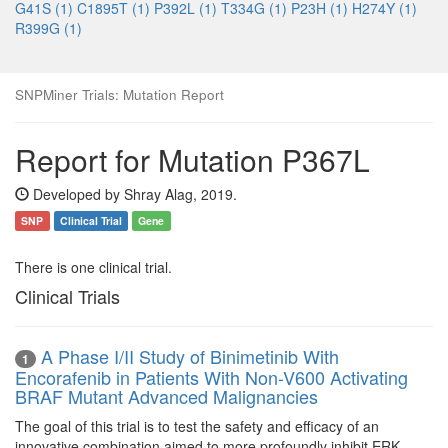
G41S (1)
C1895T (1)
P392L (1)
T334G (1)
P23H (1)
H274Y (1)
R399G (1)
SNPMiner Trials: Mutation Report
Report for Mutation P367L
Developed by Shray Alag, 2019.
SNP
Clinical Trial
Gene
There is one clinical trial.
Clinical Trials
A Phase I/II Study of Binimetinib With
1
Encorafenib in Patients With Non-V600 Activating
BRAF Mutant Advanced Malignancies
The goal of this trial is to test the safety and efficacy of an
innovative combination aimed to more profoundly inhibit ERK