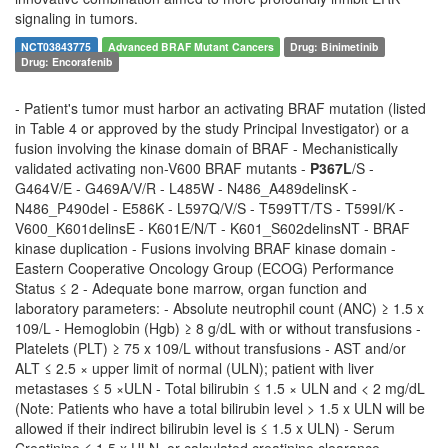
signaling in tumors.
NCT03843775
Advanced BRAF Mutant Cancers
Drug: Binimetinib
Drug: Encorafenib
- Patient's tumor must harbor an activating BRAF mutation (listed
in Table 4 or approved by the study Principal Investigator) or a
fusion involving the kinase domain of BRAF - Mechanistically
validated activating non-V600 BRAF mutants -
P367L
/S -
G464V/E - G469A/V/R - L485W - N486_A489delinsK -
N486_P490del - E586K - L597Q/V/S - T599TT/TS - T599I/K -
V600_K601delinsE - K601E/N/T - K601_S602delinsNT - BRAF
kinase duplication - Fusions involving BRAF kinase domain -
Eastern Cooperative Oncology Group (ECOG) Performance
Status ≤ 2 - Adequate bone marrow, organ function and
laboratory parameters: - Absolute neutrophil count (ANC) ≥ 1.5 x
109/L - Hemoglobin (Hgb) ≥ 8 g/dL with or without transfusions -
Platelets (PLT) ≥ 75 x 109/L without transfusions - AST and/or
ALT ≤ 2.5 × upper limit of normal (ULN); patient with liver
metastases ≤ 5 ×ULN - Total bilirubin ≤ 1.5 × ULN and < 2 mg/dL
(Note: Patients who have a total bilirubin level > 1.5 x ULN will be
allowed if their indirect bilirubin level is ≤ 1.5 x ULN) - Serum