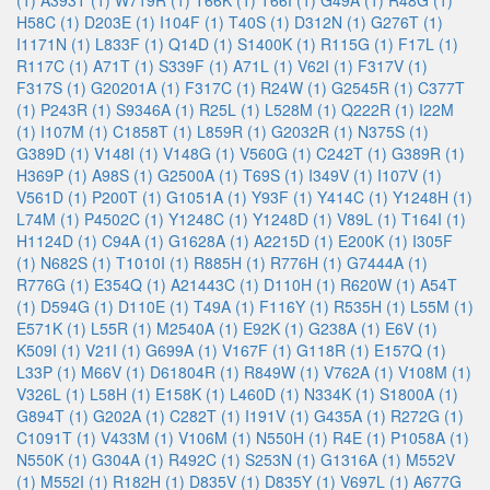
(1)
A393T (1)
W719R (1)
T66K (1)
T66I (1)
G49A (1)
R48G (1)
H58C (1)
D203E (1)
I104F (1)
T40S (1)
D312N (1)
G276T (1)
I1171N (1)
L833F (1)
Q14D (1)
S1400K (1)
R115G (1)
F17L (1)
R117C (1)
A71T (1)
S339F (1)
A71L (1)
V62I (1)
F317V (1)
F317S (1)
G20201A (1)
F317C (1)
R24W (1)
G2545R (1)
C377T
(1)
P243R (1)
S9346A (1)
R25L (1)
L528M (1)
Q222R (1)
I22M
(1)
I107M (1)
C1858T (1)
L859R (1)
G2032R (1)
N375S (1)
G389D (1)
V148I (1)
V148G (1)
V560G (1)
C242T (1)
G389R (1)
H369P (1)
A98S (1)
G2500A (1)
T69S (1)
I349V (1)
I107V (1)
V561D (1)
P200T (1)
G1051A (1)
Y93F (1)
Y414C (1)
Y1248H (1)
L74M (1)
P4502C (1)
Y1248C (1)
Y1248D (1)
V89L (1)
T164I (1)
H1124D (1)
C94A (1)
G1628A (1)
A2215D (1)
E200K (1)
I305F
(1)
N682S (1)
T1010I (1)
R885H (1)
R776H (1)
G7444A (1)
R776G (1)
E354Q (1)
A21443C (1)
D110H (1)
R620W (1)
A54T
(1)
D594G (1)
D110E (1)
T49A (1)
F116Y (1)
R535H (1)
L55M (1)
E571K (1)
L55R (1)
M2540A (1)
E92K (1)
G238A (1)
E6V (1)
K509I (1)
V21I (1)
G699A (1)
V167F (1)
G118R (1)
E157Q (1)
L33P (1)
M66V (1)
D61804R (1)
R849W (1)
V762A (1)
V108M (1)
V326L (1)
L58H (1)
E158K (1)
L460D (1)
N334K (1)
S1800A (1)
G894T (1)
G202A (1)
C282T (1)
I191V (1)
G435A (1)
R272G (1)
C1091T (1)
V433M (1)
V106M (1)
N550H (1)
R4E (1)
P1058A (1)
N550K (1)
G304A (1)
R492C (1)
S253N (1)
G1316A (1)
M552V
(1)
M552I (1)
R182H (1)
D835V (1)
D835Y (1)
V697L (1)
A677G