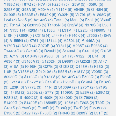
Y188C (6)
T87Q (5)
I47A (5)
P225H (5)
T25W (5)
F359C (5)
S298P (5)
G93A (5)
M204V (5)
Y115F (5)
E545K (5)
Q148H (5)
G190S (5)
N363S (5)
E542K (5)
Y402H (5)
V179L (5)
A1298C (5)
L24I (5)
N88S (5)
A2143G (5)
T399I (5)
M36I (5)
F53L (5)
V600R
(5)
T315A (5)
G2019S (5)
T1405N (4)
Q12W (4)
N370S (4)
L98H
(4)
N155H (4)
K20M (4)
E138G (4)
L31M (4)
E92Q (4)
N680S (4)
L10F (4)
Q80K (4)
C31G (4)
L444P (4)
P140K (4)
L755S (4)
I54V
(4)
A1555G (4)
K76T (4)
I1314L (4)
M230L (4)
P1446A (4)
V179D (4)
N88D (4)
G970R (4)
Y181I (4)
M235T (4)
R263K (4)
T14484C (3)
G719C (3)
R206H (3)
S1400A (3)
S1400I (3)
Q16W
(3)
A71V (3)
C134W (3)
A98G (3)
T24H (3)
V122I (3)
L74I (3)
A636P (3)
G3460A (3)
G1202R (3)
D988Y (3)
Q252H (3)
A147T
(3)
E10A (3)
R496H (3)
Q27E (3)
G13D (3)
Q148R (3)
R16G (3)
I10E (3)
V158F (3)
G21210A (3)
K55R (3)
A181V (3)
V205C (3)
A6986G (3)
A1166C (3)
Y181V (3)
A2142G (3)
R506Q (3)
E298D
(3)
L211A (3)
R572Y (3)
G143E (3)
H295R (3)
G140A (3)
R132C
(3)
E23K (3)
V777L (3)
F11N (2)
S1009A (2)
H275Y (2)
G719S
(2)
I148M (2)
G250E (2)
S77Y (2)
T1095C (2)
E28A (2)
E28C (2)
E28D (2)
S1400C (2)
S1400E (2)
S1400D (2)
D1790G (2)
S1400G (2)
S1400F (2)
L8585R (2)
I105V (2)
T20S (2)
T69D (2)
C481S (2)
Y93C (2)
E138R (2)
E138Q (2)
T47D (2)
F359V (2)
E138K (2)
Q422H (2)
R753Q (2)
R404C (2)
C283Y (2)
L31F (2)