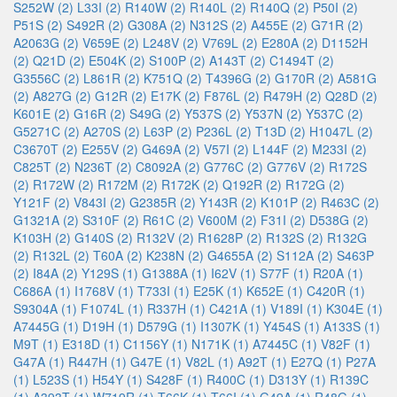
S252W (2)
L33I (2)
R140W (2)
R140L (2)
R140Q (2)
P50I (2)
P51S (2)
S492R (2)
G308A (2)
N312S (2)
A455E (2)
G71R (2)
A2063G (2)
V659E (2)
L248V (2)
V769L (2)
E280A (2)
D1152H
(2)
Q21D (2)
E504K (2)
S100P (2)
A143T (2)
C1494T (2)
G3556C (2)
L861R (2)
K751Q (2)
T4396G (2)
G170R (2)
A581G
(2)
A827G (2)
G12R (2)
E17K (2)
F876L (2)
R479H (2)
Q28D (2)
K601E (2)
G16R (2)
S49G (2)
Y537S (2)
Y537N (2)
Y537C (2)
G5271C (2)
A270S (2)
L63P (2)
P236L (2)
T13D (2)
H1047L (2)
C3670T (2)
E255V (2)
G469A (2)
V57I (2)
L144F (2)
M233I (2)
C825T (2)
N236T (2)
C8092A (2)
G776C (2)
G776V (2)
R172S
(2)
R172W (2)
R172M (2)
R172K (2)
Q192R (2)
R172G (2)
Y121F (2)
V843I (2)
G2385R (2)
Y143R (2)
K101P (2)
R463C (2)
G1321A (2)
S310F (2)
R61C (2)
V600M (2)
F31I (2)
D538G (2)
K103H (2)
G140S (2)
R132V (2)
R1628P (2)
R132S (2)
R132G
(2)
R132L (2)
T60A (2)
K238N (2)
G4655A (2)
S112A (2)
S463P
(2)
I84A (2)
Y129S (1)
G1388A (1)
I62V (1)
S77F (1)
R20A (1)
C686A (1)
I1768V (1)
T733I (1)
E25K (1)
K652E (1)
C420R (1)
S9304A (1)
F1074L (1)
R337H (1)
C421A (1)
V189I (1)
K304E (1)
A7445G (1)
D19H (1)
D579G (1)
I1307K (1)
Y454S (1)
A133S (1)
M9T (1)
E318D (1)
C1156Y (1)
N171K (1)
A7445C (1)
V82F (1)
G47A (1)
R447H (1)
G47E (1)
V82L (1)
A92T (1)
E27Q (1)
P27A
(1)
L523S (1)
H54Y (1)
S428F (1)
R400C (1)
D313Y (1)
R139C