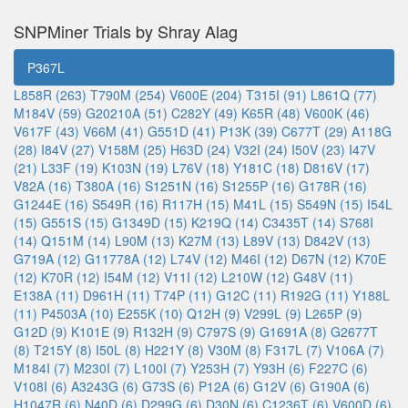
SNPMiner Trials by Shray Alag
P367L
L858R (263)
T790M (254)
V600E (204)
T315I (91)
L861Q (77)
M184V (59)
G20210A (51)
C282Y (49)
K65R (48)
V600K (46)
V617F (43)
V66M (41)
G551D (41)
P13K (39)
C677T (29)
A118G
(28)
I84V (27)
V158M (25)
H63D (24)
V32I (24)
I50V (23)
I47V
(21)
L33F (19)
K103N (19)
L76V (18)
Y181C (18)
D816V (17)
V82A (16)
T380A (16)
S1251N (16)
S1255P (16)
G178R (16)
G1244E (16)
S549R (16)
R117H (15)
M41L (15)
S549N (15)
I54L
(15)
G551S (15)
G1349D (15)
K219Q (14)
C3435T (14)
S768I
(14)
Q151M (14)
L90M (13)
K27M (13)
L89V (13)
D842V (13)
G719A (12)
G11778A (12)
L74V (12)
M46I (12)
D67N (12)
K70E
(12)
K70R (12)
I54M (12)
V11I (12)
L210W (12)
G48V (11)
E138A (11)
D961H (11)
T74P (11)
G12C (11)
R192G (11)
Y188L
(11)
P4503A (10)
E255K (10)
Q12H (9)
V299L (9)
L265P (9)
G12D (9)
K101E (9)
R132H (9)
C797S (9)
G1691A (8)
G2677T
(8)
T215Y (8)
I50L (8)
H221Y (8)
V30M (8)
F317L (7)
V106A (7)
M184I (7)
M230I (7)
L100I (7)
Y253H (7)
Y93H (6)
F227C (6)
V108I (6)
A3243G (6)
G73S (6)
P12A (6)
G12V (6)
G190A (6)
H1047R (6)
N40D (6)
D299G (6)
D30N (6)
C1236T (6)
V600D (6)