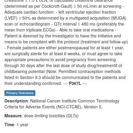
Creatinine ≤ 1.5 x ULN, or calculated creatinine clearance
(determined as per Cockcroft-Gault) ≥ 50 mL/min at screening -
Adequate cardiac function: - left ventricular ejection fraction
(LVEF) ≥ 50% as determined by a multigated acquisition (MUGA)
scan or echocardiogram - QTc interval ≤ 480 ms (preferably the
mean from triplicate ECGs) - Able to take oral medications -
Patient is deemed by the Investigator to have the initiative and
means to be compliant with the protocol (treatment and follow-up)
- Female patients are either postmenopausal for at least 1 year,
are surgically sterile for at least 6 weeks, or must agree to take
appropriate precautions to avoid pregnancy from screening
through 30 days after the last dose of study drug/treatmentif of
childbearing potential (Note: Permitted contraception methods
listed in Section 9.3 should be communicated to the patients and
their understanding confirmed. ---
P367L
---
Primary Outcomes
Description
: National Cancer Institute Common Terminology
Criteria for Adverse Events (NCI-CTCAE), Version 5,
Measure
: dose-limiting toxicities (DLTs)
Time
: 1 year