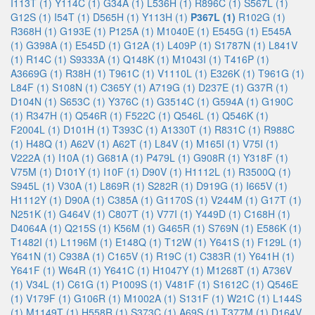
I113T (1)
Y114C (1)
G34A (1)
L536H (1)
R896C (1)
S567L (1)
G12S (1)
I54T (1)
D565H (1)
Y113H (1)
P367L (1)
R102G (1)
R368H (1)
G193E (1)
P125A (1)
M1040E (1)
E545G (1)
E545A
(1)
G398A (1)
E545D (1)
G12A (1)
L409P (1)
S1787N (1)
L841V
(1)
R14C (1)
S9333A (1)
Q148K (1)
M1043I (1)
T416P (1)
A3669G (1)
R38H (1)
T961C (1)
V1110L (1)
E326K (1)
T961G (1)
L84F (1)
S108N (1)
C365Y (1)
A719G (1)
D237E (1)
G37R (1)
D104N (1)
S653C (1)
Y376C (1)
G3514C (1)
G594A (1)
G190C
(1)
R347H (1)
Q546R (1)
F522C (1)
Q546L (1)
Q546K (1)
F2004L (1)
D101H (1)
T393C (1)
A1330T (1)
R831C (1)
R988C
(1)
H48Q (1)
A62V (1)
A62T (1)
L84V (1)
M165I (1)
V75I (1)
V222A (1)
I10A (1)
G681A (1)
P479L (1)
G908R (1)
Y318F (1)
V75M (1)
D101Y (1)
I10F (1)
D90V (1)
H1112L (1)
R3500Q (1)
S945L (1)
V30A (1)
L869R (1)
S282R (1)
D919G (1)
I665V (1)
H1112Y (1)
D90A (1)
C385A (1)
G1170S (1)
V244M (1)
G17T (1)
N251K (1)
G464V (1)
C807T (1)
V77I (1)
Y449D (1)
C168H (1)
D4064A (1)
Q215S (1)
K56M (1)
G465R (1)
S769N (1)
E586K (1)
T1482I (1)
L1196M (1)
E148Q (1)
T12W (1)
Y641S (1)
F129L (1)
Y641N (1)
C938A (1)
C165V (1)
R19C (1)
C383R (1)
Y641H (1)
Y641F (1)
W64R (1)
Y641C (1)
H1047Y (1)
M1268T (1)
A736V
(1)
V34L (1)
C61G (1)
P1009S (1)
V481F (1)
S1612C (1)
Q546E
(1)
V179F (1)
G106R (1)
M1002A (1)
S131F (1)
W21C (1)
L144S
(1)
M1149T (1)
H558R (1)
S373C (1)
A69S (1)
T377M (1)
D164V