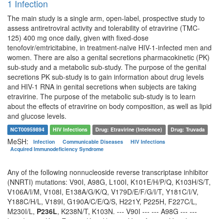
1 Infection
The main study is a single arm, open-label, prospective study to
assess antiretroviral activity and tolerability of etravirine (TMC-
125) 400 mg once daily, given with fixed-dose
tenofovir/emtricitabine, in treatment-naïve HIV-1-infected men and
women. There are also a genital secretions pharmacokinetic (PK)
sub-study and a metabolic sub-study. The purpose of the genital
secretions PK sub-study is to gain information about drug levels
and HIV-1 RNA in genital secretions when subjects are taking
etravirine. The purpose of the metabolic sub-study is to learn
about the effects of etravirine on body composition, as well as lipid
and glucose levels.
NCT00959894
HIV Infections
Drug: Etravirine (Intelence)
Drug: Truvada
MeSH:
Infection
Communicable Diseases
HIV Infections
Acquired Immunodeficiency Syndrome
Any of the following nonnucleoside reverse transcriptase inhibitor
(NNRTI) mutations: V90I, A98G, L100I, K101E/H/P/Q, K103H/S/T,
V106A/I/M, V108I, E138A/G/K/Q, V179D/E/F/G/I/T, Y181C/I/V,
Y188C/H/L, V189I, G190A/C/E/Q/S, H221Y, P225H, F227C/L,
M230I/L,
P236L
, K238N/T, K103N. --- V90I --- --- A98G --- ---