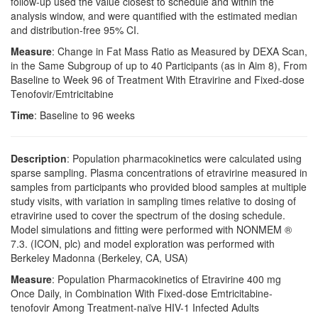
follow-up used the value closest to schedule and within the
analysis window, and were quantified with the estimated median
and distribution-free 95% CI.
Measure
: Change in Fat Mass Ratio as Measured by DEXA Scan,
in the Same Subgroup of up to 40 Participants (as in Aim 8), From
Baseline to Week 96 of Treatment With Etravirine and Fixed-dose
Tenofovir/Emtricitabine
Time
: Baseline to 96 weeks
Description
: Population pharmacokinetics were calculated using
sparse sampling. Plasma concentrations of etravirine measured in
samples from participants who provided blood samples at multiple
study visits, with variation in sampling times relative to dosing of
etravirine used to cover the spectrum of the dosing schedule.
Model simulations and fitting were performed with NONMEM ®
7.3. (ICON, plc) and model exploration was performed with
Berkeley Madonna (Berkeley, CA, USA)
Measure
: Population Pharmacokinetics of Etravirine 400 mg
Once Daily, in Combination With Fixed-dose Emtricitabine-
tenofovir Among Treatment-naïve HIV-1 Infected Adults