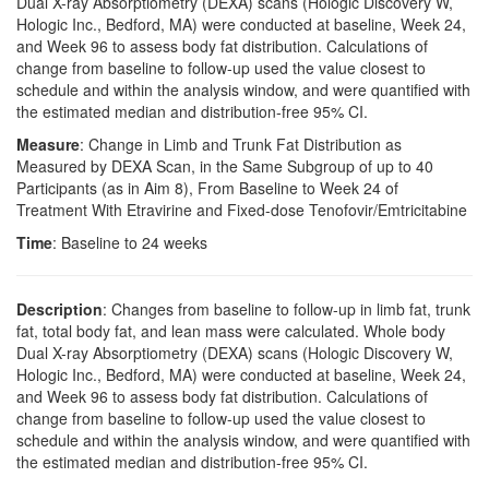
Dual X-ray Absorptiometry (DEXA) scans (Hologic Discovery W,
Hologic Inc., Bedford, MA) were conducted at baseline, Week 24,
and Week 96 to assess body fat distribution. Calculations of
change from baseline to follow-up used the value closest to
schedule and within the analysis window, and were quantified with
the estimated median and distribution-free 95% CI.
Measure
: Change in Limb and Trunk Fat Distribution as
Measured by DEXA Scan, in the Same Subgroup of up to 40
Participants (as in Aim 8), From Baseline to Week 24 of
Treatment With Etravirine and Fixed-dose Tenofovir/Emtricitabine
Time
: Baseline to 24 weeks
Description
: Changes from baseline to follow-up in limb fat, trunk
fat, total body fat, and lean mass were calculated. Whole body
Dual X-ray Absorptiometry (DEXA) scans (Hologic Discovery W,
Hologic Inc., Bedford, MA) were conducted at baseline, Week 24,
and Week 96 to assess body fat distribution. Calculations of
change from baseline to follow-up used the value closest to
schedule and within the analysis window, and were quantified with
the estimated median and distribution-free 95% CI.