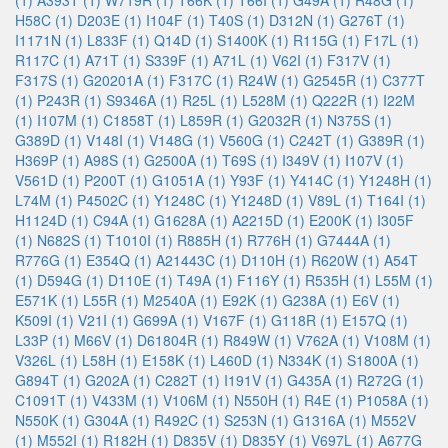
(1)
A393T (1)
W719R (1)
T66K (1)
T66I (1)
G49A (1)
R48G (1)
H58C (1)
D203E (1)
I104F (1)
T40S (1)
D312N (1)
G276T (1)
I1171N (1)
L833F (1)
Q14D (1)
S1400K (1)
R115G (1)
F17L (1)
R117C (1)
A71T (1)
S339F (1)
A71L (1)
V62I (1)
F317V (1)
F317S (1)
G20201A (1)
F317C (1)
R24W (1)
G2545R (1)
C377T
(1)
P243R (1)
S9346A (1)
R25L (1)
L528M (1)
Q222R (1)
I22M
(1)
I107M (1)
C1858T (1)
L859R (1)
G2032R (1)
N375S (1)
G389D (1)
V148I (1)
V148G (1)
V560G (1)
C242T (1)
G389R (1)
H369P (1)
A98S (1)
G2500A (1)
T69S (1)
I349V (1)
I107V (1)
V561D (1)
P200T (1)
G1051A (1)
Y93F (1)
Y414C (1)
Y1248H (1)
L74M (1)
P4502C (1)
Y1248C (1)
Y1248D (1)
V89L (1)
T164I (1)
H1124D (1)
C94A (1)
G1628A (1)
A2215D (1)
E200K (1)
I305F
(1)
N682S (1)
T1010I (1)
R885H (1)
R776H (1)
G7444A (1)
R776G (1)
E354Q (1)
A21443C (1)
D110H (1)
R620W (1)
A54T
(1)
D594G (1)
D110E (1)
T49A (1)
F116Y (1)
R535H (1)
L55M (1)
E571K (1)
L55R (1)
M2540A (1)
E92K (1)
G238A (1)
E6V (1)
K509I (1)
V21I (1)
G699A (1)
V167F (1)
G118R (1)
E157Q (1)
L33P (1)
M66V (1)
D61804R (1)
R849W (1)
V762A (1)
V108M (1)
V326L (1)
L58H (1)
E158K (1)
L460D (1)
N334K (1)
S1800A (1)
G894T (1)
G202A (1)
C282T (1)
I191V (1)
G435A (1)
R272G (1)
C1091T (1)
V433M (1)
V106M (1)
N550H (1)
R4E (1)
P1058A (1)
N550K (1)
G304A (1)
R492C (1)
S253N (1)
G1316A (1)
M552V
(1)
M552I (1)
R182H (1)
D835V (1)
D835Y (1)
V697L (1)
A677G