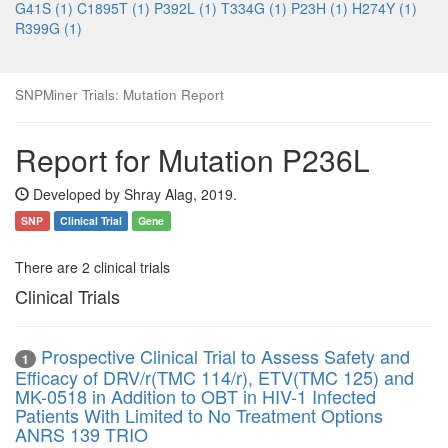
G41S (1)
C1895T (1)
P392L (1)
T334G (1)
P23H (1)
H274Y (1)
R399G (1)
SNPMiner Trials: Mutation Report
Report for Mutation P236L
Developed by Shray Alag, 2019.
SNP
Clinical Trial
Gene
There are 2 clinical trials
Clinical Trials
Prospective Clinical Trial to Assess Safety and
1
Efficacy of DRV/r(TMC 114/r), ETV(TMC 125) and
MK-0518 in Addition to OBT in HIV-1 Infected
Patients With Limited to No Treatment Options
ANRS 139 TRIO