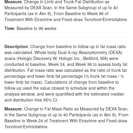
Measure
: Change in Limb and Trunk Fat Distribution as
Measured by DEXA Scan, in the Same Subgroup of up to 40
Participants (as in Aim 8), From Baseline to Week 96 of
Treatment With Etravirine and Fixed-dose Tenofovir/Emtricitabine
Time
: Baseline to 96 weeks
Description
: Change from baseline to follow-up in fat mass ratio
was calculated. Whole body Dual X-ray Absorptiometry (DEXA)
scans (Hologic Discovery W, Hologic Inc., Bedford, MA) were
conducted at baseline, Week 24, and Week 96 to assess body fat
distribution. Fat mass ratio was calculated as the ratio of trunk fat
percentage and lower limb fat percentage (% trunk fat mass / %
lower limb fat mass). Calculations of change from baseline to
follow-up used the value closest to schedule and within the
analysis window, and were quantified with the estimated median
and distribution-free 95% CI.
Measure
: Change in Fat Mass Ratio as Measured by DEXA Scan,
in the Same Subgroup of up to 40 Participants (as in Aim 8), From
Baseline to Week 24 of Treatment With Etravirine and Fixed-dose
Tenofovir/Emtricitabine