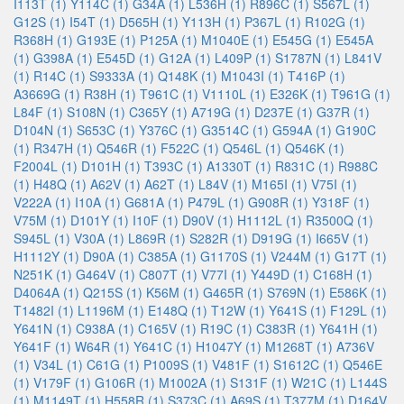
I113T (1)
Y114C (1)
G34A (1)
L536H (1)
R896C (1)
S567L (1)
G12S (1)
I54T (1)
D565H (1)
Y113H (1)
P367L (1)
R102G (1)
R368H (1)
G193E (1)
P125A (1)
M1040E (1)
E545G (1)
E545A
(1)
G398A (1)
E545D (1)
G12A (1)
L409P (1)
S1787N (1)
L841V
(1)
R14C (1)
S9333A (1)
Q148K (1)
M1043I (1)
T416P (1)
A3669G (1)
R38H (1)
T961C (1)
V1110L (1)
E326K (1)
T961G (1)
L84F (1)
S108N (1)
C365Y (1)
A719G (1)
D237E (1)
G37R (1)
D104N (1)
S653C (1)
Y376C (1)
G3514C (1)
G594A (1)
G190C
(1)
R347H (1)
Q546R (1)
F522C (1)
Q546L (1)
Q546K (1)
F2004L (1)
D101H (1)
T393C (1)
A1330T (1)
R831C (1)
R988C
(1)
H48Q (1)
A62V (1)
A62T (1)
L84V (1)
M165I (1)
V75I (1)
V222A (1)
I10A (1)
G681A (1)
P479L (1)
G908R (1)
Y318F (1)
V75M (1)
D101Y (1)
I10F (1)
D90V (1)
H1112L (1)
R3500Q (1)
S945L (1)
V30A (1)
L869R (1)
S282R (1)
D919G (1)
I665V (1)
H1112Y (1)
D90A (1)
C385A (1)
G1170S (1)
V244M (1)
G17T (1)
N251K (1)
G464V (1)
C807T (1)
V77I (1)
Y449D (1)
C168H (1)
D4064A (1)
Q215S (1)
K56M (1)
G465R (1)
S769N (1)
E586K (1)
T1482I (1)
L1196M (1)
E148Q (1)
T12W (1)
Y641S (1)
F129L (1)
Y641N (1)
C938A (1)
C165V (1)
R19C (1)
C383R (1)
Y641H (1)
Y641F (1)
W64R (1)
Y641C (1)
H1047Y (1)
M1268T (1)
A736V
(1)
V34L (1)
C61G (1)
P1009S (1)
V481F (1)
S1612C (1)
Q546E
(1)
V179F (1)
G106R (1)
M1002A (1)
S131F (1)
W21C (1)
L144S
(1)
M1149T (1)
H558R (1)
S373C (1)
A69S (1)
T377M (1)
D164V