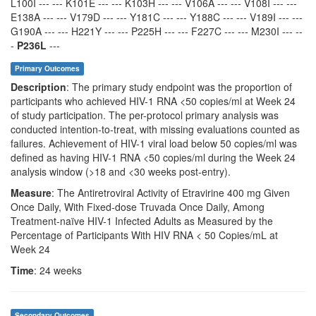
L100I --- --- K101E --- --- K103H --- --- V106A --- --- V108I --- ---
E138A --- --- V179D --- --- Y181C --- --- Y188C --- --- V189I --- ---
G190A --- --- H221Y --- --- P225H --- --- F227C --- --- M230I --- --
-
P236L
---
Primary Outcomes
Description
: The primary study endpoint was the proportion of
participants who achieved HIV-1 RNA <50 copies/ml at Week 24
of study participation. The per-protocol primary analysis was
conducted intention-to-treat, with missing evaluations counted as
failures. Achievement of HIV-1 viral load below 50 copies/ml was
defined as having HIV-1 RNA <50 copies/ml during the Week 24
analysis window (>18 and <30 weeks post-entry).
Measure
: The Antiretroviral Activity of Etravirine 400 mg Given
Once Daily, With Fixed-dose Truvada Once Daily, Among
Treatment-naïve HIV-1 Infected Adults as Measured by the
Percentage of Participants With HIV RNA < 50 Copies/mL at
Week 24
Time
: 24 weeks
Secondary Outcomes