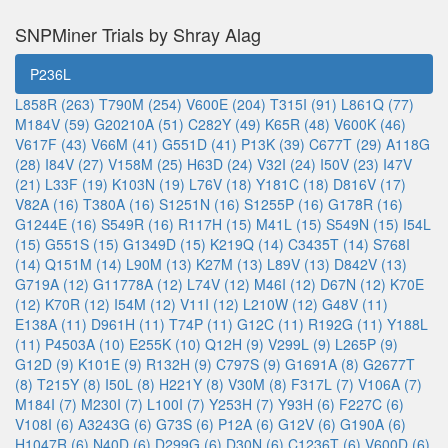
SNPMiner Trials by Shray Alag
P236L
L858R (263)
T790M (254)
V600E (204)
T315I (91)
L861Q (77)
M184V (59)
G20210A (51)
C282Y (49)
K65R (48)
V600K (46)
V617F (43)
V66M (41)
G551D (41)
P13K (39)
C677T (29)
A118G
(28)
I84V (27)
V158M (25)
H63D (24)
V32I (24)
I50V (23)
I47V
(21)
L33F (19)
K103N (19)
L76V (18)
Y181C (18)
D816V (17)
V82A (16)
T380A (16)
S1251N (16)
S1255P (16)
G178R (16)
G1244E (16)
S549R (16)
R117H (15)
M41L (15)
S549N (15)
I54L
(15)
G551S (15)
G1349D (15)
K219Q (14)
C3435T (14)
S768I
(14)
Q151M (14)
L90M (13)
K27M (13)
L89V (13)
D842V (13)
G719A (12)
G11778A (12)
L74V (12)
M46I (12)
D67N (12)
K70E
(12)
K70R (12)
I54M (12)
V11I (12)
L210W (12)
G48V (11)
E138A (11)
D961H (11)
T74P (11)
G12C (11)
R192G (11)
Y188L
(11)
P4503A (10)
E255K (10)
Q12H (9)
V299L (9)
L265P (9)
G12D (9)
K101E (9)
R132H (9)
C797S (9)
G1691A (8)
G2677T
(8)
T215Y (8)
I50L (8)
H221Y (8)
V30M (8)
F317L (7)
V106A (7)
M184I (7)
M230I (7)
L100I (7)
Y253H (7)
Y93H (6)
F227C (6)
V108I (6)
A3243G (6)
G73S (6)
P12A (6)
G12V (6)
G190A (6)
H1047R (6)
N40D (6)
D299G (6)
D30N (6)
C1236T (6)
V600D (6)