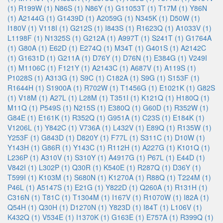
(1)
R199W (1)
N86S (1)
N86Y (1)
G11053T (1)
T17M (1)
Y86N
(1)
A2144G (1)
G1439D (1)
A2059G (1)
N345K (1)
D50W (1)
I180V (1)
V118I (1)
G212S (1)
I843S (1)
R1623Q (1)
A1033V (1)
L1198F (1)
N1325S (1)
G212A (1)
A997T (1)
S241T (1)
G1764A
(1)
G80A (1)
E62D (1)
E274Q (1)
M34T (1)
G401S (1)
A2142C
(1)
G1631D (1)
G211A (1)
D76Y (1)
D76N (1)
E384G (1)
V249I
(1)
M1106C (1)
F121Y (1)
A2143C (1)
A687V (1)
A119S (1)
P1028S (1)
A313G (1)
S9C (1)
C182A (1)
S9G (1)
S153F (1)
R1644H (1)
S1900A (1)
R702W (1)
T1456G (1)
E1021K (1)
G82S
(1)
V18M (1)
A27L (1)
L28M (1)
T351I (1)
K121Q (1)
H180Q (1)
M11Q (1)
P549S (1)
N215S (1)
E380Q (1)
G60D (1)
R352W (1)
G84E (1)
E161K (1)
R352Q (1)
G951A (1)
C23S (1)
E184K (1)
V1206L (1)
Y842C (1)
V736A (1)
L432V (1)
E89Q (1)
R135W (1)
Y253F (1)
G843D (1)
D820Y (1)
F77L (1)
S311C (1)
D10W (1)
Y143H (1)
G86R (1)
Y143C (1)
R112H (1)
A227G (1)
K101Q (1)
L236P (1)
A310V (1)
S310Y (1)
A4917G (1)
P67L (1)
E44D (1)
V842I (1)
L302P (1)
Q30R (1)
K540E (1)
R287Q (1)
D36Y (1)
T599I (1)
K103M (1)
S680N (1)
K1270A (1)
R88Q (1)
T224M (1)
P46L (1)
A5147S (1)
E21G (1)
Y822D (1)
Q260A (1)
R131H (1)
C316N (1)
T81C (1)
T1304M (1)
I167V (1)
R1070W (1)
I82A (1)
Q54H (1)
Q30H (1)
D1270N (1)
Y823D (1)
I84T (1)
L106V (1)
K432Q (1)
V534E (1)
I1370K (1)
G163E (1)
E757A (1)
R399Q (1)