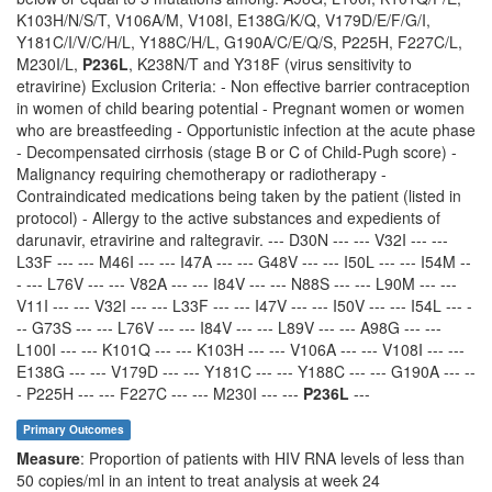
K103H/N/S/T, V106A/M, V108I, E138G/K/Q, V179D/E/F/G/I,
Y181C/I/V/C/H/L, Y188C/H/L, G190A/C/E/Q/S, P225H, F227C/L,
M230I/L,
P236L
, K238N/T and Y318F (virus sensitivity to
etravirine) Exclusion Criteria: - Non effective barrier contraception
in women of child bearing potential - Pregnant women or women
who are breastfeeding - Opportunistic infection at the acute phase
- Decompensated cirrhosis (stage B or C of Child-Pugh score) -
Malignancy requiring chemotherapy or radiotherapy -
Contraindicated medications being taken by the patient (listed in
protocol) - Allergy to the active substances and expedients of
darunavir, etravirine and raltegravir. --- D30N --- --- V32I --- ---
L33F --- --- M46I --- --- I47A --- --- G48V --- --- I50L --- --- I54M --
- --- L76V --- --- V82A --- --- I84V --- --- N88S --- --- L90M --- ---
V11I --- --- V32I --- --- L33F --- --- I47V --- --- I50V --- --- I54L --- -
-- G73S --- --- L76V --- --- I84V --- --- L89V --- --- A98G --- ---
L100I --- --- K101Q --- --- K103H --- --- V106A --- --- V108I --- ---
E138G --- --- V179D --- --- Y181C --- --- Y188C --- --- G190A --- --
- P225H --- --- F227C --- --- M230I --- ---
P236L
---
Primary Outcomes
Measure
: Proportion of patients with HIV RNA levels of less than
50 copies/ml in an intent to treat analysis at week 24