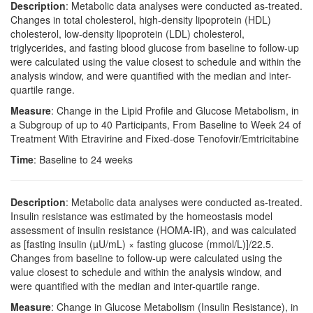
Description
: Metabolic data analyses were conducted as-treated.
Changes in total cholesterol, high-density lipoprotein (HDL)
cholesterol, low-density lipoprotein (LDL) cholesterol,
triglycerides, and fasting blood glucose from baseline to follow-up
were calculated using the value closest to schedule and within the
analysis window, and were quantified with the median and inter-
quartile range.
Measure
: Change in the Lipid Profile and Glucose Metabolism, in
a Subgroup of up to 40 Participants, From Baseline to Week 24 of
Treatment With Etravirine and Fixed-dose Tenofovir/Emtricitabine
Time
: Baseline to 24 weeks
Description
: Metabolic data analyses were conducted as-treated.
Insulin resistance was estimated by the homeostasis model
assessment of insulin resistance (HOMA-IR), and was calculated
as [fasting insulin (µU/mL) × fasting glucose (mmol/L)]/22.5.
Changes from baseline to follow-up were calculated using the
value closest to schedule and within the analysis window, and
were quantified with the median and inter-quartile range.
Measure
: Change in Glucose Metabolism (Insulin Resistance), in