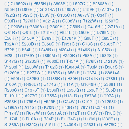
(1)
C1950G (1)
P535H (1)
A893S (1)
L597Q (1)
S2808A (1)
N55H (1)
D89E (1)
G1314A (1)
L485W (1)
L159F (1)
A437G (1)
R92Q (1)
V29C (1)
L38V (1)
G135C (1)
A677V (1)
C34T (1)
G93R (1)
R270H (1)
V321A (1)
G308V (1)
R122W (1)
H2507Q
(1)
D20W (1)
G309A (1)
G309E (1)
C59R (1)
C416R (1)
G71A (1)
Q61R (1)
Q61L (1)
T215F (1)
V941L (1)
Q62E (1)
D769N (1)
E56K (1)
G156A (1)
D769H (1)
E1784K (1)
G98T (1)
Q65E (1)
T92A (1)
S239D (1)
C656G (1)
R451C (1)
G73C (1)
G5665T (1)
R72P (1)
F64L (1)
L248R (1)
M204I (1)
R149S (1)
A105G (1)
M28L (1)
D769Y (1)
T890M (1)
P250R (1)
P58A (1)
L532S (1)
S147G (1)
S1235R (1)
K660E (1)
T454A (1)
R76K (1)
L1213V (1)
V1238I (1)
L206W (1)
T102C (1)
K3048A (1)
T93M (1)
D961S (1)
G1269A (1)
R277W (1)
P187S (1)
A561P (1)
T674I (1)
S8814A
(1)
V90I (1)
C325G (1)
Q188R (1)
R30H (1)
Q141K (1)
C785T (1)
S100A (1)
R496L (1)
G174S (1)
P11A (1)
G1049R (1)
S366T (1)
R230C (1)
G1376T (1)
L536R (1)
L536Q (1)
L536P (1)
S65D (1)
T1191I (1)
A277G (1)
L755A (1)
H131R (1)
T878A (1)
T97A (1)
P253R (1)
L755P (1)
E525K (1)
Q24W (1)
C102T (1)
Y1253D (1)
G196A (1)
A145T (1)
K70N (1)
H43R (1)
I76V (1)
C344T (1)
F1174V (1)
R677W (1)
S9313A (1)
I112T (1)
G10V (1)
R10C (1)
F1174L (1)
R10A (1)
R34P (1)
F1174C (1)
I112M (1)
I332E (1)
S1369A (1)
R32Q (1)
V151L (1)
N409S (1)
C563T (1)
R678Q (1)