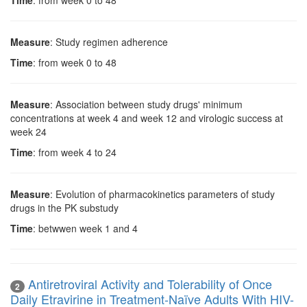
Time
: from week 0 to 48
Measure
: Study regimen adherence
Time
: from week 0 to 48
Measure
: Association between study drugs' minimum
concentrations at week 4 and week 12 and virologic success at
week 24
Time
: from week 4 to 24
Measure
: Evolution of pharmacokinetics parameters of study
drugs in the PK substudy
Time
: betwwen week 1 and 4
Antiretroviral Activity and Tolerability of Once
2
Daily Etravirine in Treatment-Naïve Adults With HIV-