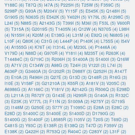
Y188C (6)
T87Q (5)
I47A (5)
P225H (5)
T25W (5)
F359C (5)
S298P (5)
G93A (5)
M204V (5)
Y115F (5)
E545K (5)
Q148H (5)
G190S (5)
N363S (5)
E542K (5)
Y402H (5)
V179L (5)
A1298C (5)
L24I (5)
N88S (5)
A2143G (5)
T399I (5)
M36I (5)
F53L (5)
V600R
(5)
T315A (5)
G2019S (5)
T1405N (4)
Q12W (4)
N370S (4)
L98H
(4)
N155H (4)
K20M (4)
E138G (4)
L31M (4)
E92Q (4)
N680S (4)
L10F (4)
Q80K (4)
C31G (4)
L444P (4)
P140K (4)
L755S (4)
I54V
(4)
A1555G (4)
K76T (4)
I1314L (4)
M230L (4)
P1446A (4)
V179D (4)
N88D (4)
G970R (4)
Y181I (4)
M235T (4)
R263K (4)
T14484C (3)
G719C (3)
R206H (3)
S1400A (3)
S1400I (3)
Q16W
(3)
A71V (3)
C134W (3)
A98G (3)
T24H (3)
V122I (3)
L74I (3)
A636P (3)
G3460A (3)
G1202R (3)
D988Y (3)
Q252H (3)
A147T
(3)
E10A (3)
R496H (3)
Q27E (3)
G13D (3)
Q148R (3)
R16G (3)
I10E (3)
V158F (3)
G21210A (3)
K55R (3)
A181V (3)
V205C (3)
A6986G (3)
A1166C (3)
Y181V (3)
A2142G (3)
R506Q (3)
E298D
(3)
L211A (3)
R572Y (3)
G143E (3)
H295R (3)
G140A (3)
R132C
(3)
E23K (3)
V777L (3)
F11N (2)
S1009A (2)
H275Y (2)
G719S
(2)
I148M (2)
G250E (2)
S77Y (2)
T1095C (2)
E28A (2)
E28C (2)
E28D (2)
S1400C (2)
S1400E (2)
S1400D (2)
D1790G (2)
S1400G (2)
S1400F (2)
L8585R (2)
I105V (2)
T20S (2)
T69D (2)
C481S (2)
Y93C (2)
E138R (2)
E138Q (2)
T47D (2)
F359V (2)
E138K (2)
Q422H (2)
R753Q (2)
R404C (2)
C283Y (2)
L31F (2)