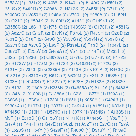
S252W (2)
L33I (2)
R140W (2)
R140L (2)
R140Q (2)
P50I (2)
P51S (2)
S492R (2)
G308A (2)
N312S (2)
A455E (2)
G71R (2)
A2063G (2)
V659E (2)
L248V (2)
V769L (2)
E280A (2)
D1152H
(2)
Q21D (2)
E504K (2)
S100P (2)
A143T (2)
C1494T (2)
G3556C (2)
L861R (2)
K751Q (2)
T4396G (2)
G170R (2)
A581G
(2)
A827G (2)
G12R (2)
E17K (2)
F876L (2)
R479H (2)
Q28D (2)
K601E (2)
G16R (2)
S49G (2)
Y537S (2)
Y537N (2)
Y537C (2)
G5271C (2)
A270S (2)
L63P (2)
P236L (2)
T13D (2)
H1047L (2)
C3670T (2)
E255V (2)
G469A (2)
V57I (2)
L144F (2)
M233I (2)
C825T (2)
N236T (2)
C8092A (2)
G776C (2)
G776V (2)
R172S
(2)
R172W (2)
R172M (2)
R172K (2)
Q192R (2)
R172G (2)
Y121F (2)
V843I (2)
G2385R (2)
Y143R (2)
K101P (2)
R463C (2)
G1321A (2)
S310F (2)
R61C (2)
V600M (2)
F31I (2)
D538G (2)
K103H (2)
G140S (2)
R132V (2)
R1628P (2)
R132S (2)
R132G
(2)
R132L (2)
T60A (2)
K238N (2)
G4655A (2)
S112A (2)
S463P
(2)
I84A (2)
Y129S (1)
G1388A (1)
I62V (1)
S77F (1)
R20A (1)
C686A (1)
I1768V (1)
T733I (1)
E25K (1)
K652E (1)
C420R (1)
S9304A (1)
F1074L (1)
R337H (1)
C421A (1)
V189I (1)
K304E (1)
A7445G (1)
D19H (1)
D579G (1)
I1307K (1)
Y454S (1)
A133S (1)
M9T (1)
E318D (1)
C1156Y (1)
N171K (1)
A7445C (1)
V82F (1)
G47A (1)
R447H (1)
G47E (1)
V82L (1)
A92T (1)
E27Q (1)
P27A
(1)
L523S (1)
H54Y (1)
S428F (1)
R400C (1)
D313Y (1)
R139C