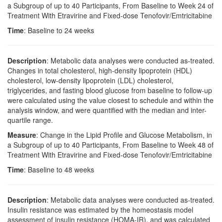
a Subgroup of up to 40 Participants, From Baseline to Week 24 of
Treatment With Etravirine and Fixed-dose Tenofovir/Emtricitabine
Time
: Baseline to 24 weeks
Description
: Metabolic data analyses were conducted as-treated.
Changes in total cholesterol, high-density lipoprotein (HDL)
cholesterol, low-density lipoprotein (LDL) cholesterol,
triglycerides, and fasting blood glucose from baseline to follow-up
were calculated using the value closest to schedule and within the
analysis window, and were quantified with the median and inter-
quartile range.
Measure
: Change in the Lipid Profile and Glucose Metabolism, in
a Subgroup of up to 40 Participants, From Baseline to Week 48 of
Treatment With Etravirine and Fixed-dose Tenofovir/Emtricitabine
Time
: Baseline to 48 weeks
Description
: Metabolic data analyses were conducted as-treated.
Insulin resistance was estimated by the homeostasis model
assessment of insulin resistance (HOMA-IR), and was calculated