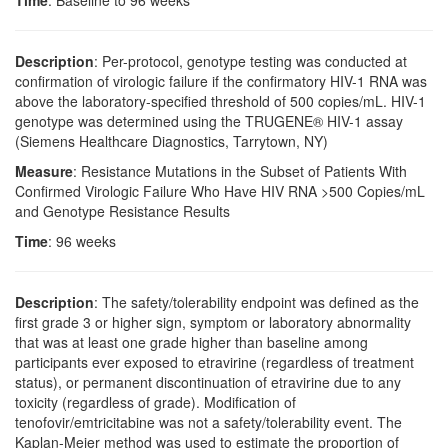
Description
: Per-protocol, genotype testing was conducted at
confirmation of virologic failure if the confirmatory HIV-1 RNA was
above the laboratory-specified threshold of 500 copies/mL. HIV-1
genotype was determined using the TRUGENE® HIV-1 assay
(Siemens Healthcare Diagnostics, Tarrytown, NY)
Measure
: Resistance Mutations in the Subset of Patients With
Confirmed Virologic Failure Who Have HIV RNA >500 Copies/mL
and Genotype Resistance Results
Time
: 96 weeks
Description
: The safety/tolerability endpoint was defined as the
first grade 3 or higher sign, symptom or laboratory abnormality
that was at least one grade higher than baseline among
participants ever exposed to etravirine (regardless of treatment
status), or permanent discontinuation of etravirine due to any
toxicity (regardless of grade). Modification of
tenofovir/emtricitabine was not a safety/tolerability event. The
Kaplan-Meier method was used to estimate the proportion of