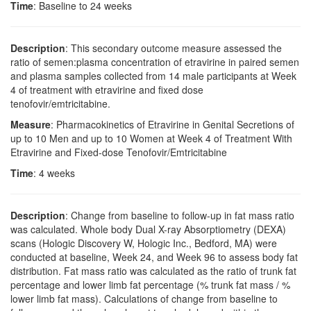
Time
: Baseline to 24 weeks
Description
: This secondary outcome measure assessed the
ratio of semen:plasma concentration of etravirine in paired semen
and plasma samples collected from 14 male participants at Week
4 of treatment with etravirine and fixed dose
tenofovir/emtricitabine.
Measure
: Pharmacokinetics of Etravirine in Genital Secretions of
up to 10 Men and up to 10 Women at Week 4 of Treatment With
Etravirine and Fixed-dose Tenofovir/Emtricitabine
Time
: 4 weeks
Description
: Change from baseline to follow-up in fat mass ratio
was calculated. Whole body Dual X-ray Absorptiometry (DEXA)
scans (Hologic Discovery W, Hologic Inc., Bedford, MA) were
conducted at baseline, Week 24, and Week 96 to assess body fat
distribution. Fat mass ratio was calculated as the ratio of trunk fat
percentage and lower limb fat percentage (% trunk fat mass / %
lower limb fat mass). Calculations of change from baseline to