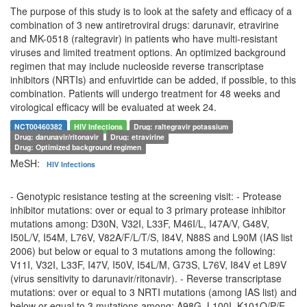
The purpose of this study is to look at the safety and efficacy of a
combination of 3 new antiretroviral drugs: darunavir, etravirine
and MK-0518 (raltegravir) in patients who have multi-resistant
viruses and limited treatment options. An optimized background
regimen that may include nucleoside reverse transcriptase
inhibitors (NRTIs) and enfuvirtide can be added, if possible, to this
combination. Patients will undergo treatment for 48 weeks and
virological efficacy will be evaluated at week 24.
NCT00460382
HIV Infections
Drug: raltegravir potassium
Drug: darunavir/ritonavir
Drug: etravirine
Drug: Optimized background regimen
MeSH:
HIV Infections
- Genotypic resistance testing at the screening visit: - Protease
inhibitor mutations: over or equal to 3 primary protease inhibitor
mutations among: D30N, V32I, L33F, M46I/L, I47A/V, G48V,
I50L/V, I54M, L76V, V82A/F/L/T/S, I84V, N88S and L90M (IAS list
2006) but below or equal to 3 mutations among the following:
V11I, V32I, L33F, I47V, I50V, I54L/M, G73S, L76V, I84V et L89V
(virus sensitivity to darunavir/ritonavir). - Reverse transcriptase
mutations: over or equal to 3 NRTI mutations (among IAS list) and
below or equal to 3 mutations among: A98G, L100I, K101Q/P/E,