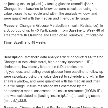
as [fasting insulin (µU/mL) × fasting glucose (mmol/L)]/22.5.
Changes from baseline to follow-up were calculated using the
value closest to schedule and within the analysis window, and
were quantified with the median and inter-quartile range.
Measure
: Change in Glucose Metabolism (Insulin Resistance), in
a Subgroup of up to 40 Participants, From Baseline to Week 48 of
Treatment With Etravirine and Fixed-dose Tenofovir/Emtricitabine
Time
: Baseline to 48 weeks
Description
: Metabolic data analyses were conducted as-treated.
Changes in total cholesterol, high-density lipoprotein (HDL)
cholesterol, low-density lipoprotein (LDL) cholesterol,
triglycerides, and fasting blood glucose from baseline to follow-up
were calculated using the value closest to schedule and within the
analysis window, and were quantified with the median and inter-
quartile range. Insulin resistance was estimated by the
homeostasis model assessment of insulin resistance (HOMA-IR),
and was calculated as [fasting insulin (µU/mL) × fasting glucose
(mmol/L)]/22.5.
Measure
: Change in the Lipid Profile and Glucose Metabolism, in