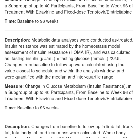
a Subgroup of up to 40 Participants, From Baseline to Week 96 of
Treatment With Etravirine and Fixed-dose Tenofovir/Emtricitabine
Time
: Baseline to 96 weeks
Description
: Metabolic data analyses were conducted as-treated.
Insulin resistance was estimated by the homeostasis model
assessment of insulin resistance (HOMA-IR), and was calculated
as [fasting insulin (µU/mL) × fasting glucose (mmol/L)]/22.5.
Changes from baseline to follow-up were calculated using the
value closest to schedule and within the analysis window, and
were quantified with the median and inter-quartile range.
Measure
: Change in Glucose Metabolism (Insulin Resistance), in
a Subgroup of up to 40 Participants, From Baseline to Week 96 of
Treatment With Etravirine and Fixed-dose Tenofovir/Emtricitabine
Time
: Baseline to 96 weeks
Description
: Changes from baseline to follow-up in limb fat, trunk
fat, total body fat, and lean mass were calculated. Whole body