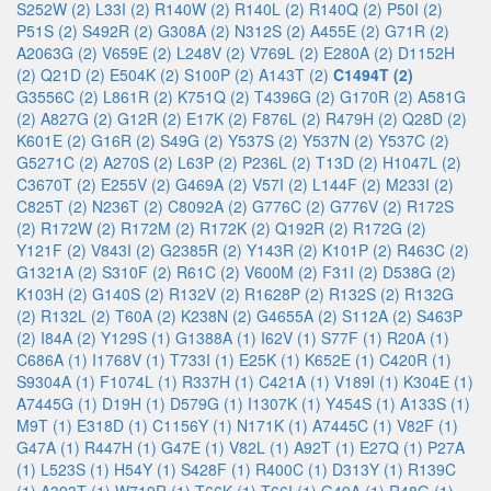
S252W (2)
L33I (2)
R140W (2)
R140L (2)
R140Q (2)
P50I (2)
P51S (2)
S492R (2)
G308A (2)
N312S (2)
A455E (2)
G71R (2)
A2063G (2)
V659E (2)
L248V (2)
V769L (2)
E280A (2)
D1152H
(2)
Q21D (2)
E504K (2)
S100P (2)
A143T (2)
C1494T (2)
G3556C (2)
L861R (2)
K751Q (2)
T4396G (2)
G170R (2)
A581G
(2)
A827G (2)
G12R (2)
E17K (2)
F876L (2)
R479H (2)
Q28D (2)
K601E (2)
G16R (2)
S49G (2)
Y537S (2)
Y537N (2)
Y537C (2)
G5271C (2)
A270S (2)
L63P (2)
P236L (2)
T13D (2)
H1047L (2)
C3670T (2)
E255V (2)
G469A (2)
V57I (2)
L144F (2)
M233I (2)
C825T (2)
N236T (2)
C8092A (2)
G776C (2)
G776V (2)
R172S
(2)
R172W (2)
R172M (2)
R172K (2)
Q192R (2)
R172G (2)
Y121F (2)
V843I (2)
G2385R (2)
Y143R (2)
K101P (2)
R463C (2)
G1321A (2)
S310F (2)
R61C (2)
V600M (2)
F31I (2)
D538G (2)
K103H (2)
G140S (2)
R132V (2)
R1628P (2)
R132S (2)
R132G
(2)
R132L (2)
T60A (2)
K238N (2)
G4655A (2)
S112A (2)
S463P
(2)
I84A (2)
Y129S (1)
G1388A (1)
I62V (1)
S77F (1)
R20A (1)
C686A (1)
I1768V (1)
T733I (1)
E25K (1)
K652E (1)
C420R (1)
S9304A (1)
F1074L (1)
R337H (1)
C421A (1)
V189I (1)
K304E (1)
A7445G (1)
D19H (1)
D579G (1)
I1307K (1)
Y454S (1)
A133S (1)
M9T (1)
E318D (1)
C1156Y (1)
N171K (1)
A7445C (1)
V82F (1)
G47A (1)
R447H (1)
G47E (1)
V82L (1)
A92T (1)
E27Q (1)
P27A
(1)
L523S (1)
H54Y (1)
S428F (1)
R400C (1)
D313Y (1)
R139C