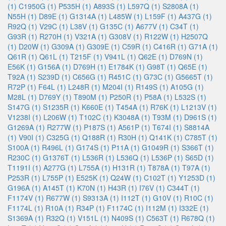
(1)
C1950G (1)
P535H (1)
A893S (1)
L597Q (1)
S2808A (1)
N55H (1)
D89E (1)
G1314A (1)
L485W (1)
L159F (1)
A437G (1)
R92Q (1)
V29C (1)
L38V (1)
G135C (1)
A677V (1)
C34T (1)
G93R (1)
R270H (1)
V321A (1)
G308V (1)
R122W (1)
H2507Q
(1)
D20W (1)
G309A (1)
G309E (1)
C59R (1)
C416R (1)
G71A (1)
Q61R (1)
Q61L (1)
T215F (1)
V941L (1)
Q62E (1)
D769N (1)
E56K (1)
G156A (1)
D769H (1)
E1784K (1)
G98T (1)
Q65E (1)
T92A (1)
S239D (1)
C656G (1)
R451C (1)
G73C (1)
G5665T (1)
R72P (1)
F64L (1)
L248R (1)
M204I (1)
R149S (1)
A105G (1)
M28L (1)
D769Y (1)
T890M (1)
P250R (1)
P58A (1)
L532S (1)
S147G (1)
S1235R (1)
K660E (1)
T454A (1)
R76K (1)
L1213V (1)
V1238I (1)
L206W (1)
T102C (1)
K3048A (1)
T93M (1)
D961S (1)
G1269A (1)
R277W (1)
P187S (1)
A561P (1)
T674I (1)
S8814A
(1)
V90I (1)
C325G (1)
Q188R (1)
R30H (1)
Q141K (1)
C785T (1)
S100A (1)
R496L (1)
G174S (1)
P11A (1)
G1049R (1)
S366T (1)
R230C (1)
G1376T (1)
L536R (1)
L536Q (1)
L536P (1)
S65D (1)
T1191I (1)
A277G (1)
L755A (1)
H131R (1)
T878A (1)
T97A (1)
P253R (1)
L755P (1)
E525K (1)
Q24W (1)
C102T (1)
Y1253D (1)
G196A (1)
A145T (1)
K70N (1)
H43R (1)
I76V (1)
C344T (1)
F1174V (1)
R677W (1)
S9313A (1)
I112T (1)
G10V (1)
R10C (1)
F1174L (1)
R10A (1)
R34P (1)
F1174C (1)
I112M (1)
I332E (1)
S1369A (1)
R32Q (1)
V151L (1)
N409S (1)
C563T (1)
R678Q (1)