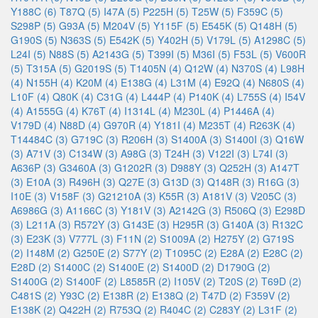
Y188C (6)
T87Q (5)
I47A (5)
P225H (5)
T25W (5)
F359C (5)
S298P (5)
G93A (5)
M204V (5)
Y115F (5)
E545K (5)
Q148H (5)
G190S (5)
N363S (5)
E542K (5)
Y402H (5)
V179L (5)
A1298C (5)
L24I (5)
N88S (5)
A2143G (5)
T399I (5)
M36I (5)
F53L (5)
V600R
(5)
T315A (5)
G2019S (5)
T1405N (4)
Q12W (4)
N370S (4)
L98H
(4)
N155H (4)
K20M (4)
E138G (4)
L31M (4)
E92Q (4)
N680S (4)
L10F (4)
Q80K (4)
C31G (4)
L444P (4)
P140K (4)
L755S (4)
I54V
(4)
A1555G (4)
K76T (4)
I1314L (4)
M230L (4)
P1446A (4)
V179D (4)
N88D (4)
G970R (4)
Y181I (4)
M235T (4)
R263K (4)
T14484C (3)
G719C (3)
R206H (3)
S1400A (3)
S1400I (3)
Q16W
(3)
A71V (3)
C134W (3)
A98G (3)
T24H (3)
V122I (3)
L74I (3)
A636P (3)
G3460A (3)
G1202R (3)
D988Y (3)
Q252H (3)
A147T
(3)
E10A (3)
R496H (3)
Q27E (3)
G13D (3)
Q148R (3)
R16G (3)
I10E (3)
V158F (3)
G21210A (3)
K55R (3)
A181V (3)
V205C (3)
A6986G (3)
A1166C (3)
Y181V (3)
A2142G (3)
R506Q (3)
E298D
(3)
L211A (3)
R572Y (3)
G143E (3)
H295R (3)
G140A (3)
R132C
(3)
E23K (3)
V777L (3)
F11N (2)
S1009A (2)
H275Y (2)
G719S
(2)
I148M (2)
G250E (2)
S77Y (2)
T1095C (2)
E28A (2)
E28C (2)
E28D (2)
S1400C (2)
S1400E (2)
S1400D (2)
D1790G (2)
S1400G (2)
S1400F (2)
L8585R (2)
I105V (2)
T20S (2)
T69D (2)
C481S (2)
Y93C (2)
E138R (2)
E138Q (2)
T47D (2)
F359V (2)
E138K (2)
Q422H (2)
R753Q (2)
R404C (2)
C283Y (2)
L31F (2)