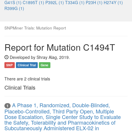
G41S (1)
C1895T (1)
P392L (1)
T334G (1)
P23H (1)
H274Y (1)
R399G (1)
SNPMiner Trials: Mutation Report
Report for Mutation C1494T
Developed by Shray Alag, 2019.
SNP
Clinical Trial
Gene
There are 2 clinical trials
Clinical Trials
A Phase 1, Randomized, Double-Blinded,
1
Placebo-Controlled, Third Party Open, Multiple
Dose Escalation, Single Center Study to Evaluate
the Safety, Tolerability and Pharmacokinetics of
Subcutaneously Administered ELX-02 in