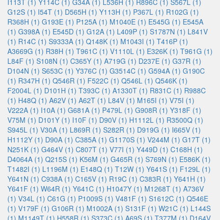
I113T (1)
Y114C (1)
G34A (1)
L536H (1)
R896C (1)
S567L (1)
G12S (1)
I54T (1)
D565H (1)
Y113H (1)
P367L (1)
R102G (1)
R368H (1)
G193E (1)
P125A (1)
M1040E (1)
E545G (1)
E545A
(1)
G398A (1)
E545D (1)
G12A (1)
L409P (1)
S1787N (1)
L841V
(1)
R14C (1)
S9333A (1)
Q148K (1)
M1043I (1)
T416P (1)
A3669G (1)
R38H (1)
T961C (1)
V1110L (1)
E326K (1)
T961G (1)
L84F (1)
S108N (1)
C365Y (1)
A719G (1)
D237E (1)
G37R (1)
D104N (1)
S653C (1)
Y376C (1)
G3514C (1)
G594A (1)
G190C
(1)
R347H (1)
Q546R (1)
F522C (1)
Q546L (1)
Q546K (1)
F2004L (1)
D101H (1)
T393C (1)
A1330T (1)
R831C (1)
R988C
(1)
H48Q (1)
A62V (1)
A62T (1)
L84V (1)
M165I (1)
V75I (1)
V222A (1)
I10A (1)
G681A (1)
P479L (1)
G908R (1)
Y318F (1)
V75M (1)
D101Y (1)
I10F (1)
D90V (1)
H1112L (1)
R3500Q (1)
S945L (1)
V30A (1)
L869R (1)
S282R (1)
D919G (1)
I665V (1)
H1112Y (1)
D90A (1)
C385A (1)
G1170S (1)
V244M (1)
G17T (1)
N251K (1)
G464V (1)
C807T (1)
V77I (1)
Y449D (1)
C168H (1)
D4064A (1)
Q215S (1)
K56M (1)
G465R (1)
S769N (1)
E586K (1)
T1482I (1)
L1196M (1)
E148Q (1)
T12W (1)
Y641S (1)
F129L (1)
Y641N (1)
C938A (1)
C165V (1)
R19C (1)
C383R (1)
Y641H (1)
Y641F (1)
W64R (1)
Y641C (1)
H1047Y (1)
M1268T (1)
A736V
(1)
V34L (1)
C61G (1)
P1009S (1)
V481F (1)
S1612C (1)
Q546E
(1)
V179F (1)
G106R (1)
M1002A (1)
S131F (1)
W21C (1)
L144S
(1)
M1149T (1)
H558R (1)
S373C (1)
A69S (1)
T377M (1)
D164V