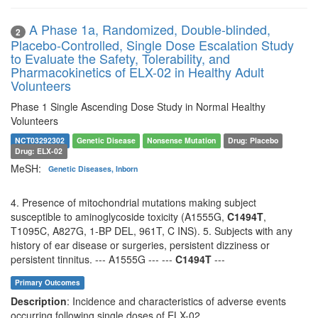
A Phase 1a, Randomized, Double-blinded,
2
Placebo-Controlled, Single Dose Escalation Study
to Evaluate the Safety, Tolerability, and
Pharmacokinetics of ELX-02 in Healthy Adult
Volunteers
Phase 1 Single Ascending Dose Study in Normal Healthy
Volunteers
NCT03292302
Genetic Disease
Nonsense Mutation
Drug: Placebo
Drug: ELX-02
MeSH:
Genetic Diseases, Inborn
4. Presence of mitochondrial mutations making subject
susceptible to aminoglycoside toxicity (A1555G,
C1494T
,
T1095C, A827G, 1-BP DEL, 961T, C INS). 5. Subjects with any
history of ear disease or surgeries, persistent dizziness or
persistent tinnitus. --- A1555G --- ---
C1494T
---
Primary Outcomes
Description
: Incidence and characteristics of adverse events
occurring following single doses of ELX-02