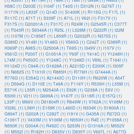
(1)
A393T (1)
W719R (1)
T66K (1)
T66I (1)
G49A (1)
R48G (1)
H58C (1)
D203E (1)
I104F (1)
T40S (1)
D312N (1)
G276T (1)
I1171N (1)
L833F (1)
Q14D (1)
S1400K (1)
R115G (1)
F17L (1)
R117C (1)
A71T (1)
S339F (1)
A71L (1)
V62I (1)
F317V (1)
F317S (1)
G20201A (1)
F317C (1)
R24W (1)
G2545R (1)
C377T
(1)
P243R (1)
S9346A (1)
R25L (1)
L528M (1)
Q222R (1)
I22M
(1)
I107M (1)
C1858T (1)
L859R (1)
G2032R (1)
N375S (1)
G389D (1)
V148I (1)
V148G (1)
V560G (1)
C242T (1)
G389R (1)
H369P (1)
A98S (1)
G2500A (1)
T69S (1)
I349V (1)
I107V (1)
V561D (1)
P200T (1)
G1051A (1)
Y93F (1)
Y414C (1)
Y1248H (1)
L74M (1)
P4502C (1)
Y1248C (1)
Y1248D (1)
V89L (1)
T164I (1)
H1124D (1)
C94A (1)
G1628A (1)
A2215D (1)
E200K (1)
I305F
(1)
N682S (1)
T1010I (1)
R885H (1)
R776H (1)
G7444A (1)
R776G (1)
E354Q (1)
A21443C (1)
D110H (1)
R620W (1)
A54T
(1)
D594G (1)
D110E (1)
T49A (1)
F116Y (1)
R535H (1)
L55M (1)
E571K (1)
L55R (1)
M2540A (1)
E92K (1)
G238A (1)
E6V (1)
K509I (1)
V21I (1)
G699A (1)
V167F (1)
G118R (1)
E157Q (1)
L33P (1)
M66V (1)
D61804R (1)
R849W (1)
V762A (1)
V108M (1)
V326L (1)
L58H (1)
E158K (1)
L460D (1)
N334K (1)
S1800A (1)
G894T (1)
G202A (1)
C282T (1)
I191V (1)
G435A (1)
R272G (1)
C1091T (1)
V433M (1)
V106M (1)
N550H (1)
R4E (1)
P1058A (1)
N550K (1)
G304A (1)
R492C (1)
S253N (1)
G1316A (1)
M552V
(1)
M552I (1)
R182H (1)
D835V (1)
D835Y (1)
V697L (1)
A677G