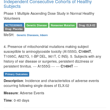
Independent Consecutive Cohorts of Healthy
Subjects
Phase 1 Multiple Ascending Dose Study in Normal Healthy
Volunteers
NCT03309605
Genetic Disease
Nonsense Mutation
Drug: ELX-02
Drug: Placebo
MeSH:
Genetic Diseases, Inborn
4. Presence of mitochondrial mutations making subject
susceptible to aminoglycoside toxicity (A1555G,
C1494T
,
T1095C, A827G, 1-BP DEL, 961T, C INS). 5. Subjects with any
history of ear disease or surgeries, persistent dizziness or
persistent tinnitus. --- A1555G --- ---
C1494T
---
Primary Outcomes
Description
: Incidence and characteristics of adverse events
occurring following single doses of ELX-02
Measure
: Adverse Events
Time
: 0-40 days