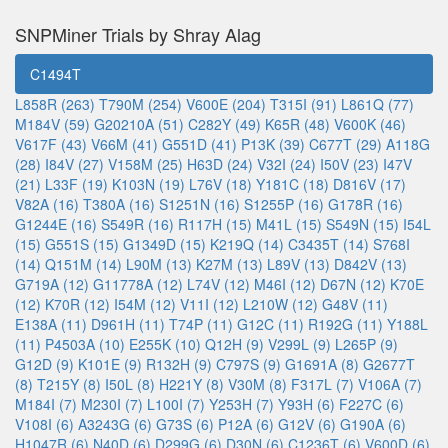
SNPMiner Trials by Shray Alag
C1494T
L858R (263)
T790M (254)
V600E (204)
T315I (91)
L861Q (77)
M184V (59)
G20210A (51)
C282Y (49)
K65R (48)
V600K (46)
V617F (43)
V66M (41)
G551D (41)
P13K (39)
C677T (29)
A118G
(28)
I84V (27)
V158M (25)
H63D (24)
V32I (24)
I50V (23)
I47V
(21)
L33F (19)
K103N (19)
L76V (18)
Y181C (18)
D816V (17)
V82A (16)
T380A (16)
S1251N (16)
S1255P (16)
G178R (16)
G1244E (16)
S549R (16)
R117H (15)
M41L (15)
S549N (15)
I54L
(15)
G551S (15)
G1349D (15)
K219Q (14)
C3435T (14)
S768I
(14)
Q151M (14)
L90M (13)
K27M (13)
L89V (13)
D842V (13)
G719A (12)
G11778A (12)
L74V (12)
M46I (12)
D67N (12)
K70E
(12)
K70R (12)
I54M (12)
V11I (12)
L210W (12)
G48V (11)
E138A (11)
D961H (11)
T74P (11)
G12C (11)
R192G (11)
Y188L
(11)
P4503A (10)
E255K (10)
Q12H (9)
V299L (9)
L265P (9)
G12D (9)
K101E (9)
R132H (9)
C797S (9)
G1691A (8)
G2677T
(8)
T215Y (8)
I50L (8)
H221Y (8)
V30M (8)
F317L (7)
V106A (7)
M184I (7)
M230I (7)
L100I (7)
Y253H (7)
Y93H (6)
F227C (6)
V108I (6)
A3243G (6)
G73S (6)
P12A (6)
G12V (6)
G190A (6)
H1047R (6)
N40D (6)
D299G (6)
D30N (6)
C1236T (6)
V600D (6)