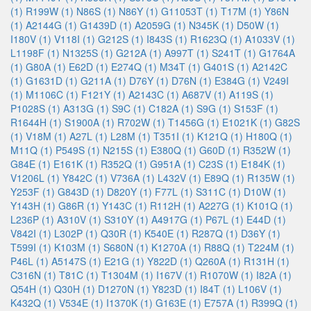
(1)
R199W (1)
N86S (1)
N86Y (1)
G11053T (1)
T17M (1)
Y86N
(1)
A2144G (1)
G1439D (1)
A2059G (1)
N345K (1)
D50W (1)
I180V (1)
V118I (1)
G212S (1)
I843S (1)
R1623Q (1)
A1033V (1)
L1198F (1)
N1325S (1)
G212A (1)
A997T (1)
S241T (1)
G1764A
(1)
G80A (1)
E62D (1)
E274Q (1)
M34T (1)
G401S (1)
A2142C
(1)
G1631D (1)
G211A (1)
D76Y (1)
D76N (1)
E384G (1)
V249I
(1)
M1106C (1)
F121Y (1)
A2143C (1)
A687V (1)
A119S (1)
P1028S (1)
A313G (1)
S9C (1)
C182A (1)
S9G (1)
S153F (1)
R1644H (1)
S1900A (1)
R702W (1)
T1456G (1)
E1021K (1)
G82S
(1)
V18M (1)
A27L (1)
L28M (1)
T351I (1)
K121Q (1)
H180Q (1)
M11Q (1)
P549S (1)
N215S (1)
E380Q (1)
G60D (1)
R352W (1)
G84E (1)
E161K (1)
R352Q (1)
G951A (1)
C23S (1)
E184K (1)
V1206L (1)
Y842C (1)
V736A (1)
L432V (1)
E89Q (1)
R135W (1)
Y253F (1)
G843D (1)
D820Y (1)
F77L (1)
S311C (1)
D10W (1)
Y143H (1)
G86R (1)
Y143C (1)
R112H (1)
A227G (1)
K101Q (1)
L236P (1)
A310V (1)
S310Y (1)
A4917G (1)
P67L (1)
E44D (1)
V842I (1)
L302P (1)
Q30R (1)
K540E (1)
R287Q (1)
D36Y (1)
T599I (1)
K103M (1)
S680N (1)
K1270A (1)
R88Q (1)
T224M (1)
P46L (1)
A5147S (1)
E21G (1)
Y822D (1)
Q260A (1)
R131H (1)
C316N (1)
T81C (1)
T1304M (1)
I167V (1)
R1070W (1)
I82A (1)
Q54H (1)
Q30H (1)
D1270N (1)
Y823D (1)
I84T (1)
L106V (1)
K432Q (1)
V534E (1)
I1370K (1)
G163E (1)
E757A (1)
R399Q (1)