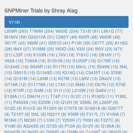
SNPMiner Trials by Shray Alag
V118I
L858R (263)
T790M (254)
V600E (204)
T315I (91)
L861Q (77)
M184V (59)
G20210A (51)
C282Y (49)
K65R (48)
V600K (46)
V617F (43)
V66M (41)
G551D (41)
P13K (39)
C677T (29)
A118G
(28)
I84V (27)
V158M (25)
H63D (24)
V32I (24)
I50V (23)
I47V
(21)
L33F (19)
K103N (19)
L76V (18)
Y181C (18)
D816V (17)
V82A (16)
T380A (16)
S1251N (16)
S1255P (16)
G178R (16)
G1244E (16)
S549R (16)
R117H (15)
M41L (15)
S549N (15)
I54L
(15)
G551S (15)
G1349D (15)
K219Q (14)
C3435T (14)
S768I
(14)
Q151M (14)
L90M (13)
K27M (13)
L89V (13)
D842V (13)
G719A (12)
G11778A (12)
L74V (12)
M46I (12)
D67N (12)
K70E
(12)
K70R (12)
I54M (12)
V11I (12)
L210W (12)
G48V (11)
E138A (11)
D961H (11)
T74P (11)
G12C (11)
R192G (11)
Y188L
(11)
P4503A (10)
E255K (10)
Q12H (9)
V299L (9)
L265P (9)
G12D (9)
K101E (9)
R132H (9)
C797S (9)
G1691A (8)
G2677T
(8)
T215Y (8)
I50L (8)
H221Y (8)
V30M (8)
F317L (7)
V106A (7)
M184I (7)
M230I (7)
L100I (7)
Y253H (7)
Y93H (6)
F227C (6)
V108I (6)
A3243G (6)
G73S (6)
P12A (6)
G12V (6)
G190A (6)
H1047R (6)
N40D (6)
D299G (6)
D30N (6)
C1236T (6)
V600D (6)