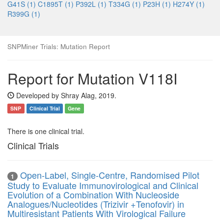
G41S (1)
C1895T (1)
P392L (1)
T334G (1)
P23H (1)
H274Y (1)
R399G (1)
SNPMiner Trials: Mutation Report
Report for Mutation V118I
Developed by Shray Alag, 2019.
SNP
Clinical Trial
Gene
There is one clinical trial.
Clinical Trials
Open-Label, Single-Centre, Randomised Pilot
1
Study to Evaluate Immunovirological and Clinical
Evolution of a Combination With Nucleoside
Analogues/Nucleotides (Trizivir +Tenofovir) in
Multiresistant Patients With Virological Failure