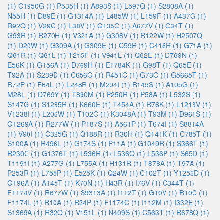
(1)
C1950G (1)
P535H (1)
A893S (1)
L597Q (1)
S2808A (1)
N55H (1)
D89E (1)
G1314A (1)
L485W (1)
L159F (1)
A437G (1)
R92Q (1)
V29C (1)
L38V (1)
G135C (1)
A677V (1)
C34T (1)
G93R (1)
R270H (1)
V321A (1)
G308V (1)
R122W (1)
H2507Q
(1)
D20W (1)
G309A (1)
G309E (1)
C59R (1)
C416R (1)
G71A (1)
Q61R (1)
Q61L (1)
T215F (1)
V941L (1)
Q62E (1)
D769N (1)
E56K (1)
G156A (1)
D769H (1)
E1784K (1)
G98T (1)
Q65E (1)
T92A (1)
S239D (1)
C656G (1)
R451C (1)
G73C (1)
G5665T (1)
R72P (1)
F64L (1)
L248R (1)
M204I (1)
R149S (1)
A105G (1)
M28L (1)
D769Y (1)
T890M (1)
P250R (1)
P58A (1)
L532S (1)
S147G (1)
S1235R (1)
K660E (1)
T454A (1)
R76K (1)
L1213V (1)
V1238I (1)
L206W (1)
T102C (1)
K3048A (1)
T93M (1)
D961S (1)
G1269A (1)
R277W (1)
P187S (1)
A561P (1)
T674I (1)
S8814A
(1)
V90I (1)
C325G (1)
Q188R (1)
R30H (1)
Q141K (1)
C785T (1)
S100A (1)
R496L (1)
G174S (1)
P11A (1)
G1049R (1)
S366T (1)
R230C (1)
G1376T (1)
L536R (1)
L536Q (1)
L536P (1)
S65D (1)
T1191I (1)
A277G (1)
L755A (1)
H131R (1)
T878A (1)
T97A (1)
P253R (1)
L755P (1)
E525K (1)
Q24W (1)
C102T (1)
Y1253D (1)
G196A (1)
A145T (1)
K70N (1)
H43R (1)
I76V (1)
C344T (1)
F1174V (1)
R677W (1)
S9313A (1)
I112T (1)
G10V (1)
R10C (1)
F1174L (1)
R10A (1)
R34P (1)
F1174C (1)
I112M (1)
I332E (1)
S1369A (1)
R32Q (1)
V151L (1)
N409S (1)
C563T (1)
R678Q (1)