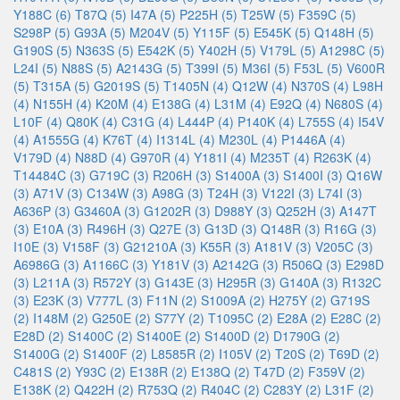
Y188C (6)
T87Q (5)
I47A (5)
P225H (5)
T25W (5)
F359C (5)
S298P (5)
G93A (5)
M204V (5)
Y115F (5)
E545K (5)
Q148H (5)
G190S (5)
N363S (5)
E542K (5)
Y402H (5)
V179L (5)
A1298C (5)
L24I (5)
N88S (5)
A2143G (5)
T399I (5)
M36I (5)
F53L (5)
V600R
(5)
T315A (5)
G2019S (5)
T1405N (4)
Q12W (4)
N370S (4)
L98H
(4)
N155H (4)
K20M (4)
E138G (4)
L31M (4)
E92Q (4)
N680S (4)
L10F (4)
Q80K (4)
C31G (4)
L444P (4)
P140K (4)
L755S (4)
I54V
(4)
A1555G (4)
K76T (4)
I1314L (4)
M230L (4)
P1446A (4)
V179D (4)
N88D (4)
G970R (4)
Y181I (4)
M235T (4)
R263K (4)
T14484C (3)
G719C (3)
R206H (3)
S1400A (3)
S1400I (3)
Q16W
(3)
A71V (3)
C134W (3)
A98G (3)
T24H (3)
V122I (3)
L74I (3)
A636P (3)
G3460A (3)
G1202R (3)
D988Y (3)
Q252H (3)
A147T
(3)
E10A (3)
R496H (3)
Q27E (3)
G13D (3)
Q148R (3)
R16G (3)
I10E (3)
V158F (3)
G21210A (3)
K55R (3)
A181V (3)
V205C (3)
A6986G (3)
A1166C (3)
Y181V (3)
A2142G (3)
R506Q (3)
E298D
(3)
L211A (3)
R572Y (3)
G143E (3)
H295R (3)
G140A (3)
R132C
(3)
E23K (3)
V777L (3)
F11N (2)
S1009A (2)
H275Y (2)
G719S
(2)
I148M (2)
G250E (2)
S77Y (2)
T1095C (2)
E28A (2)
E28C (2)
E28D (2)
S1400C (2)
S1400E (2)
S1400D (2)
D1790G (2)
S1400G (2)
S1400F (2)
L8585R (2)
I105V (2)
T20S (2)
T69D (2)
C481S (2)
Y93C (2)
E138R (2)
E138Q (2)
T47D (2)
F359V (2)
E138K (2)
Q422H (2)
R753Q (2)
R404C (2)
C283Y (2)
L31F (2)