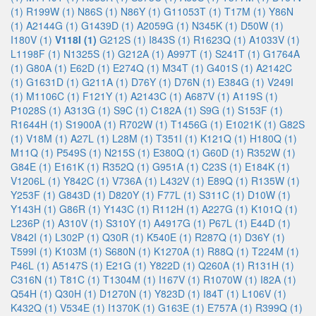
(1)
R199W (1)
N86S (1)
N86Y (1)
G11053T (1)
T17M (1)
Y86N
(1)
A2144G (1)
G1439D (1)
A2059G (1)
N345K (1)
D50W (1)
I180V (1)
V118I (1)
G212S (1)
I843S (1)
R1623Q (1)
A1033V (1)
L1198F (1)
N1325S (1)
G212A (1)
A997T (1)
S241T (1)
G1764A
(1)
G80A (1)
E62D (1)
E274Q (1)
M34T (1)
G401S (1)
A2142C
(1)
G1631D (1)
G211A (1)
D76Y (1)
D76N (1)
E384G (1)
V249I
(1)
M1106C (1)
F121Y (1)
A2143C (1)
A687V (1)
A119S (1)
P1028S (1)
A313G (1)
S9C (1)
C182A (1)
S9G (1)
S153F (1)
R1644H (1)
S1900A (1)
R702W (1)
T1456G (1)
E1021K (1)
G82S
(1)
V18M (1)
A27L (1)
L28M (1)
T351I (1)
K121Q (1)
H180Q (1)
M11Q (1)
P549S (1)
N215S (1)
E380Q (1)
G60D (1)
R352W (1)
G84E (1)
E161K (1)
R352Q (1)
G951A (1)
C23S (1)
E184K (1)
V1206L (1)
Y842C (1)
V736A (1)
L432V (1)
E89Q (1)
R135W (1)
Y253F (1)
G843D (1)
D820Y (1)
F77L (1)
S311C (1)
D10W (1)
Y143H (1)
G86R (1)
Y143C (1)
R112H (1)
A227G (1)
K101Q (1)
L236P (1)
A310V (1)
S310Y (1)
A4917G (1)
P67L (1)
E44D (1)
V842I (1)
L302P (1)
Q30R (1)
K540E (1)
R287Q (1)
D36Y (1)
T599I (1)
K103M (1)
S680N (1)
K1270A (1)
R88Q (1)
T224M (1)
P46L (1)
A5147S (1)
E21G (1)
Y822D (1)
Q260A (1)
R131H (1)
C316N (1)
T81C (1)
T1304M (1)
I167V (1)
R1070W (1)
I82A (1)
Q54H (1)
Q30H (1)
D1270N (1)
Y823D (1)
I84T (1)
L106V (1)
K432Q (1)
V534E (1)
I1370K (1)
G163E (1)
E757A (1)
R399Q (1)