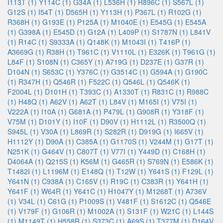
I113T (1)
Y114C (1)
G34A (1)
L536H (1)
R896C (1)
S567L (1)
G12S (1)
I54T (1)
D565H (1)
Y113H (1)
P367L (1)
R102G (1)
R368H (1)
G193E (1)
P125A (1)
M1040E (1)
E545G (1)
E545A
(1)
G398A (1)
E545D (1)
G12A (1)
L409P (1)
S1787N (1)
L841V
(1)
R14C (1)
S9333A (1)
Q148K (1)
M1043I (1)
T416P (1)
A3669G (1)
R38H (1)
T961C (1)
V1110L (1)
E326K (1)
T961G (1)
L84F (1)
S108N (1)
C365Y (1)
A719G (1)
D237E (1)
G37R (1)
D104N (1)
S653C (1)
Y376C (1)
G3514C (1)
G594A (1)
G190C
(1)
R347H (1)
Q546R (1)
F522C (1)
Q546L (1)
Q546K (1)
F2004L (1)
D101H (1)
T393C (1)
A1330T (1)
R831C (1)
R988C
(1)
H48Q (1)
A62V (1)
A62T (1)
L84V (1)
M165I (1)
V75I (1)
V222A (1)
I10A (1)
G681A (1)
P479L (1)
G908R (1)
Y318F (1)
V75M (1)
D101Y (1)
I10F (1)
D90V (1)
H1112L (1)
R3500Q (1)
S945L (1)
V30A (1)
L869R (1)
S282R (1)
D919G (1)
I665V (1)
H1112Y (1)
D90A (1)
C385A (1)
G1170S (1)
V244M (1)
G17T (1)
N251K (1)
G464V (1)
C807T (1)
V77I (1)
Y449D (1)
C168H (1)
D4064A (1)
Q215S (1)
K56M (1)
G465R (1)
S769N (1)
E586K (1)
T1482I (1)
L1196M (1)
E148Q (1)
T12W (1)
Y641S (1)
F129L (1)
Y641N (1)
C938A (1)
C165V (1)
R19C (1)
C383R (1)
Y641H (1)
Y641F (1)
W64R (1)
Y641C (1)
H1047Y (1)
M1268T (1)
A736V
(1)
V34L (1)
C61G (1)
P1009S (1)
V481F (1)
S1612C (1)
Q546E
(1)
V179F (1)
G106R (1)
M1002A (1)
S131F (1)
W21C (1)
L144S
(1)
M1149T (1)
H558R (1)
S373C (1)
A69S (1)
T377M (1)
D164V