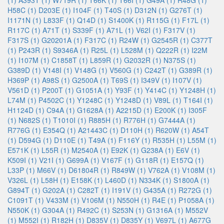
(1)
A393T (1)
W719R (1)
T66K (1)
T66I (1)
G49A (1)
R48G (1)
H58C (1)
D203E (1)
I104F (1)
T40S (1)
D312N (1)
G276T (1)
I1171N (1)
L833F (1)
Q14D (1)
S1400K (1)
R115G (1)
F17L (1)
R117C (1)
A71T (1)
S339F (1)
A71L (1)
V62I (1)
F317V (1)
F317S (1)
G20201A (1)
F317C (1)
R24W (1)
G2545R (1)
C377T
(1)
P243R (1)
S9346A (1)
R25L (1)
L528M (1)
Q222R (1)
I22M
(1)
I107M (1)
C1858T (1)
L859R (1)
G2032R (1)
N375S (1)
G389D (1)
V148I (1)
V148G (1)
V560G (1)
C242T (1)
G389R (1)
H369P (1)
A98S (1)
G2500A (1)
T69S (1)
I349V (1)
I107V (1)
V561D (1)
P200T (1)
G1051A (1)
Y93F (1)
Y414C (1)
Y1248H (1)
L74M (1)
P4502C (1)
Y1248C (1)
Y1248D (1)
V89L (1)
T164I (1)
H1124D (1)
C94A (1)
G1628A (1)
A2215D (1)
E200K (1)
I305F
(1)
N682S (1)
T1010I (1)
R885H (1)
R776H (1)
G7444A (1)
R776G (1)
E354Q (1)
A21443C (1)
D110H (1)
R620W (1)
A54T
(1)
D594G (1)
D110E (1)
T49A (1)
F116Y (1)
R535H (1)
L55M (1)
E571K (1)
L55R (1)
M2540A (1)
E92K (1)
G238A (1)
E6V (1)
K509I (1)
V21I (1)
G699A (1)
V167F (1)
G118R (1)
E157Q (1)
L33P (1)
M66V (1)
D61804R (1)
R849W (1)
V762A (1)
V108M (1)
V326L (1)
L58H (1)
E158K (1)
L460D (1)
N334K (1)
S1800A (1)
G894T (1)
G202A (1)
C282T (1)
I191V (1)
G435A (1)
R272G (1)
C1091T (1)
V433M (1)
V106M (1)
N550H (1)
R4E (1)
P1058A (1)
N550K (1)
G304A (1)
R492C (1)
S253N (1)
G1316A (1)
M552V
(1)
M552I (1)
R182H (1)
D835V (1)
D835Y (1)
V697L (1)
A677G