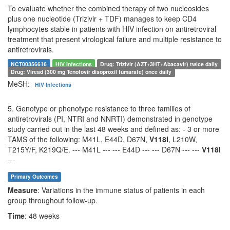
To evaluate whether the combined therapy of two nucleosides
plus one nucleotide (Trizivir + TDF) manages to keep CD4
lymphocytes stable in patients with HIV infection on antiretroviral
treatment that present virological failure and multiple resistance to
antiretrovirals.
NCT00356616
HIV Infections
Drug: Trizivir (AZT+3HT+Abacavir) twice daily
Drug: Viread (300 mg Tenofovir disoproxil fumarate) once daily
MeSH:
HIV Infections
5. Genotype or phenotype resistance to three families of
antiretrovirals (PI, NTRI and NNRTI) demonstrated in genotype
study carried out in the last 48 weeks and defined as: - 3 or more
TAMS of the following: M41L, E44D, D67N,
V118I
, L210W,
T215Y/F, K219Q/E. --- M41L --- --- E44D --- --- D67N --- ---
V118I
---
Primary Outcomes
Measure
: Variations in the immune status of patients in each
group throughout follow-up.
Time
: 48 weeks