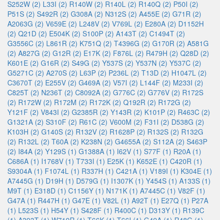
S252W (2)
L33I (2)
R140W (2)
R140L (2)
R140Q (2)
P50I (2)
P51S (2)
S492R (2)
G308A (2)
N312S (2)
A455E (2)
G71R (2)
A2063G (2)
V659E (2)
L248V (2)
V769L (2)
E280A (2)
D1152H
(2)
Q21D (2)
E504K (2)
S100P (2)
A143T (2)
C1494T (2)
G3556C (2)
L861R (2)
K751Q (2)
T4396G (2)
G170R (2)
A581G
(2)
A827G (2)
G12R (2)
E17K (2)
F876L (2)
R479H (2)
Q28D (2)
K601E (2)
G16R (2)
S49G (2)
Y537S (2)
Y537N (2)
Y537C (2)
G5271C (2)
A270S (2)
L63P (2)
P236L (2)
T13D (2)
H1047L (2)
C3670T (2)
E255V (2)
G469A (2)
V57I (2)
L144F (2)
M233I (2)
C825T (2)
N236T (2)
C8092A (2)
G776C (2)
G776V (2)
R172S
(2)
R172W (2)
R172M (2)
R172K (2)
Q192R (2)
R172G (2)
Y121F (2)
V843I (2)
G2385R (2)
Y143R (2)
K101P (2)
R463C (2)
G1321A (2)
S310F (2)
R61C (2)
V600M (2)
F31I (2)
D538G (2)
K103H (2)
G140S (2)
R132V (2)
R1628P (2)
R132S (2)
R132G
(2)
R132L (2)
T60A (2)
K238N (2)
G4655A (2)
S112A (2)
S463P
(2)
I84A (2)
Y129S (1)
G1388A (1)
I62V (1)
S77F (1)
R20A (1)
C686A (1)
I1768V (1)
T733I (1)
E25K (1)
K652E (1)
C420R (1)
S9304A (1)
F1074L (1)
R337H (1)
C421A (1)
V189I (1)
K304E (1)
A7445G (1)
D19H (1)
D579G (1)
I1307K (1)
Y454S (1)
A133S (1)
M9T (1)
E318D (1)
C1156Y (1)
N171K (1)
A7445C (1)
V82F (1)
G47A (1)
R447H (1)
G47E (1)
V82L (1)
A92T (1)
E27Q (1)
P27A
(1)
L523S (1)
H54Y (1)
S428F (1)
R400C (1)
D313Y (1)
R139C